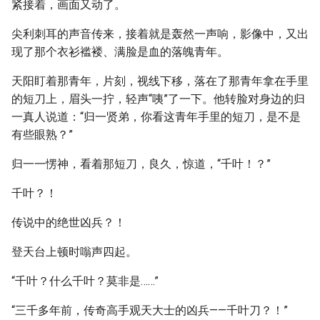
紧接着，画面又动了。
尖利刺耳的声音传来，接着就是轰然一声响，影像中，又出
现了那个衣衫褴褛、满脸是血的落魄青年。
天阳盯着那青年，片刻，视线下移，落在了那青年拿在手里
的短刀上，眉头一拧，轻声“咦”了一下。他转脸对身边的归
一真人说道：“归一贤弟，你看这青年手里的短刀，是不是
有些眼熟？”
归一一愣神，看着那短刀，良久，惊道，“千叶！？”
千叶？！
传说中的绝世凶兵？！
登天台上顿时嗡声四起。
“千叶？什么千叶？莫非是……”
“三千多年前，传奇高手观天大士的凶兵——千叶刀？！”