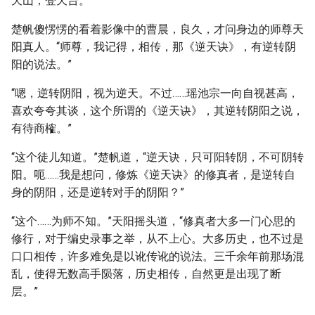
天山，登天台。
楚帆傻愣愣的看着影像中的曹晨，良久，才问身边的师尊天
阳真人。“师尊，我记得，相传，那《逆天诀》，有逆转阴
阳的说法。”
“嗯，逆转阴阳，视为逆天。不过……瑶池宗一向自视甚高，
喜欢夸夸其谈，这个所谓的《逆天诀》，其逆转阴阳之说，
有待商榷。”
“这个徒儿知道。”楚帆道，“逆天诀，只可阳转阴，不可阴转
阳。呃……我是想问，修炼《逆天诀》的修真者，是逆转自
身的阴阳，还是逆转对手的阴阳？”
“这个……为师不知。”天阳摇头道，“修真者大多一门心思的
修行，对于编史录事之举，从不上心。大多历史，也不过是
口口相传，许多难免是以讹传讹的说法。三千余年前那场混
乱，使得无数高手陨落，历史相传，自然更是出现了断
层。”