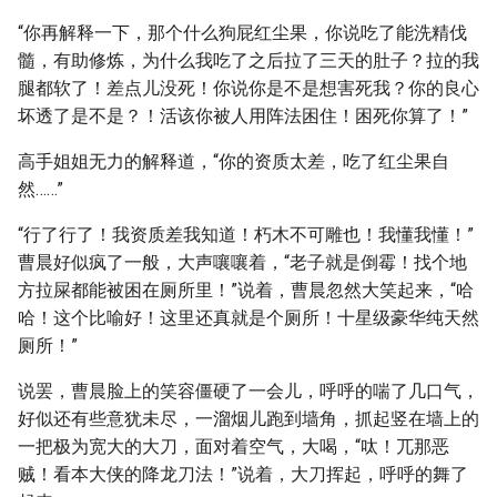
“你再解释一下，那个什么狗屁红尘果，你说吃了能洗精伐
髓，有助修炼，为什么我吃了之后拉了三天的肚子？拉的我
腿都软了！差点儿没死！你说你是不是想害死我？你的良心
坏透了是不是？！活该你被人用阵法困住！困死你算了！”
高手姐姐无力的解释道，“你的资质太差，吃了红尘果自
然……”
“行了行了！我资质差我知道！朽木不可雕也！我懂我懂！”
曹晨好似疯了一般，大声嚷嚷着，“老子就是倒霉！找个地
方拉屎都能被困在厕所里！”说着，曹晨忽然大笑起来，“哈
哈！这个比喻好！这里还真就是个厕所！十星级豪华纯天然
厕所！”
说罢，曹晨脸上的笑容僵硬了一会儿，呼呼的喘了几口气，
好似还有些意犹未尽，一溜烟儿跑到墙角，抓起竖在墙上的
一把极为宽大的大刀，面对着空气，大喝，“呔！兀那恶
贼！看本大侠的降龙刀法！”说着，大刀挥起，呼呼的舞了