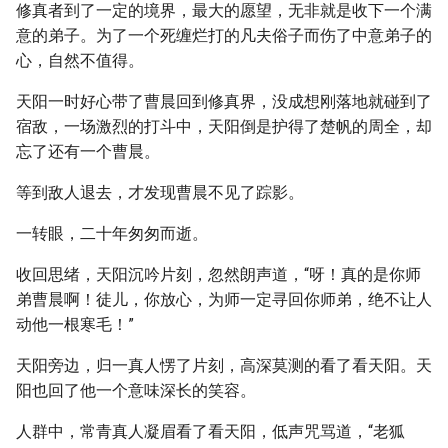
修真者到了一定的境界，最大的愿望，无非就是收下一个满
意的弟子。为了一个死缠烂打的凡夫俗子而伤了中意弟子的
心，自然不值得。
天阳一时好心带了曹晨回到修真界，没成想刚落地就碰到了
宿敌，一场激烈的打斗中，天阳倒是护得了楚帆的周全，却
忘了还有一个曹晨。
等到敌人退去，才发现曹晨不见了踪影。
一转眼，二十年匆匆而逝。
收回思绪，天阳沉吟片刻，忽然朗声道，“呀！真的是你师
弟曹晨啊！徒儿，你放心，为师一定寻回你师弟，绝不让人
动他一根寒毛！”
天阳旁边，归一真人愣了片刻，高深莫测的看了看天阳。天
阳也回了他一个意味深长的笑容。
人群中，常青真人凝眉看了看天阳，低声咒骂道，“老狐