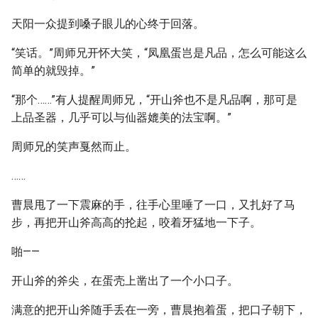
天阳一众提到嗓子眼儿的心终于回落。
“笑话。”周师兄开怀大笑，“凤凰蛋岂是凡品，怎么可能这么
简单的就毁掉。”
“那个……”有人提醒周师兄，“开山斧也不是凡品啊，那可是
上品圣器，几乎可以与仙器媲美的法宝啊。”
周师兄的笑声戛然而止。
……
曹晨甩了一下震麻的手，往手心里唾了一口，又扎好了马
步，再把开山斧高高的抡起，咬着牙猛地一下子。
啪——
开山斧的斧尖，在蛋壳上凿出了一个小口子。
满意的把开山斧随手丢在一旁，曹晨抱着蛋，把口子朝下，