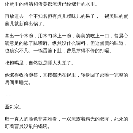
让蛋里的蛋清和蛋黄都流进已经烧开的水里。
再放进去一个不知名但有点儿咸味儿的果子，一锅美味的蛋
羹儿就新鲜出锅了。
拿出一个木碗，用木勺盛上一碗，美美的吃上一口，曹晨心
满意足的舔了舔嘴唇。纵然没什么调料，但这蛋羹的味道，
也确实不凡。一锅蛋羹下肚，曹晨撑得不停的打嗝。
吃饱喝足，自然就是睡大头觉了。
他懒得收拾碗筷，直接都扔在锅里，转身回了那唯一完整的
房间里睡觉。
……
圣剑宗。
归一真人的脸色非常难看，一双流露着精光的双眸，死死的
盯着曹晨没刷的锅碗。