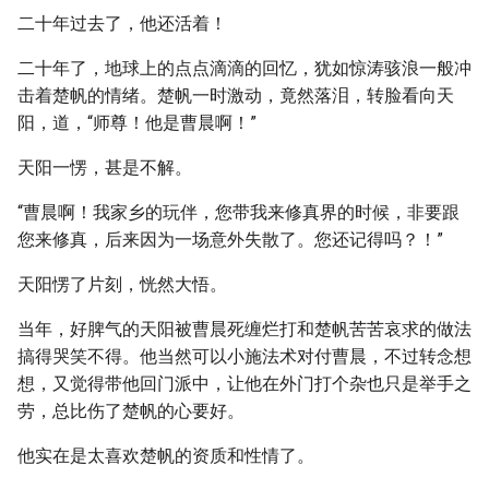
二十年过去了，他还活着！
二十年了，地球上的点点滴滴的回忆，犹如惊涛骇浪一般冲
击着楚帆的情绪。楚帆一时激动，竟然落泪，转脸看向天
阳，道，“师尊！他是曹晨啊！”
天阳一愣，甚是不解。
“曹晨啊！我家乡的玩伴，您带我来修真界的时候，非要跟
您来修真，后来因为一场意外失散了。您还记得吗？！”
天阳愣了片刻，恍然大悟。
当年，好脾气的天阳被曹晨死缠烂打和楚帆苦苦哀求的做法
搞得哭笑不得。他当然可以小施法术对付曹晨，不过转念想
想，又觉得带他回门派中，让他在外门打个杂也只是举手之
劳，总比伤了楚帆的心要好。
他实在是太喜欢楚帆的资质和性情了。