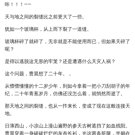
咔！！！——
天与地之间的裂缝比之前更大了一些。
犹如一个玻璃杯，从上而下裂了一道缝。
玻璃杯碎了就碎了，无非就是不能使用而已，但如果天碎了
呢？
是得以逃脱这无形的牢笼？还是遭遇什么天灾人祸？
这个问题，曹晨想了二十年。，
从懵懵懂懂的十二岁少年，到如今拿着一把小刀刮胡子的年
纪，二十年青葱岁月，仿佛还没怎么着，就悄然而逝了。
那天地之间的裂缝，也从一拃来长，变成了现在这般连接天
地。
日薄西山，小凉山上漫山遍野的参天古树遮挡了如血残阳。
曹晨穿着一身破破烂烂的灰布长衫，光这两条脏腿，半躺在