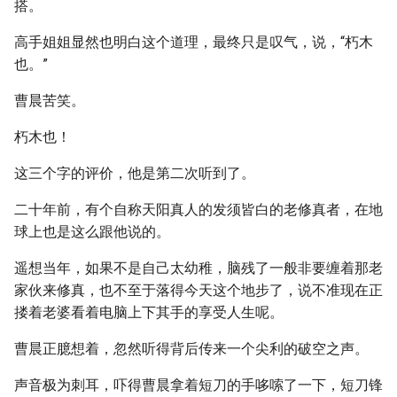
搭。
高手姐姐显然也明白这个道理，最终只是叹气，说，“朽木
也。”
曹晨苦笑。
朽木也！
这三个字的评价，他是第二次听到了。
二十年前，有个自称天阳真人的发须皆白的老修真者，在地
球上也是这么跟他说的。
遥想当年，如果不是自己太幼稚，脑残了一般非要缠着那老
家伙来修真，也不至于落得今天这个地步了，说不准现在正
搂着老婆看着电脑上下其手的享受人生呢。
曹晨正臆想着，忽然听得背后传来一个尖利的破空之声。
声音极为刺耳，吓得曹晨拿着短刀的手哆嗦了一下，短刀锋