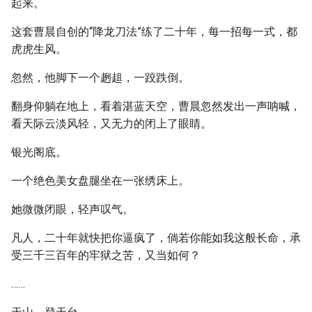
起来。
这套曹晨自创的“降龙刀法”练了二十年，每一招每一式，都
虎虎生风。
忽然，他脚下一个趔趄，一跤跌倒。
翻身仰躺在地上，看着湛蓝天空，曹晨忽然发出一声呐喊，
看天际云淡风轻，又无力的闭上了眼睛。
银光阁底。
一个绝色美女盘腿坐在一张绣床上。
她微微闭眼，轻声叹气。
凡人，二十年就快把你逼疯了，倘若你能如我这般长命，承
受三千三百年的牢狱之苦，又当如何？
……