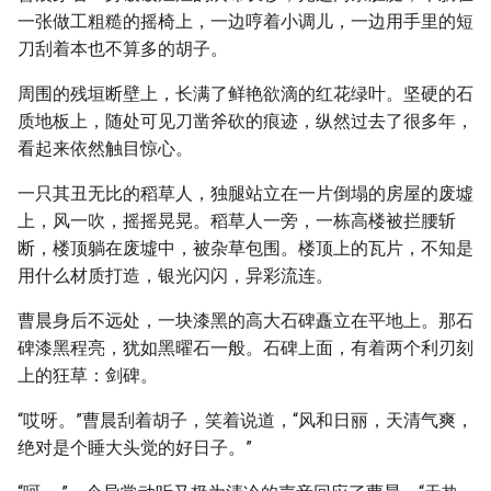
一张做工粗糙的摇椅上，一边哼着小调儿，一边用手里的短
刀刮着本也不算多的胡子。
周围的残垣断壁上，长满了鲜艳欲滴的红花绿叶。坚硬的石
质地板上，随处可见刀凿斧砍的痕迹，纵然过去了很多年，
看起来依然触目惊心。
一只其丑无比的稻草人，独腿站立在一片倒塌的房屋的废墟
上，风一吹，摇摇晃晃。稻草人一旁，一栋高楼被拦腰斩
断，楼顶躺在废墟中，被杂草包围。楼顶上的瓦片，不知是
用什么材质打造，银光闪闪，异彩流连。
曹晨身后不远处，一块漆黑的高大石碑矗立在平地上。那石
碑漆黑程亮，犹如黑曜石一般。石碑上面，有着两个利刃刻
上的狂草：剑碑。
“哎呀。”曹晨刮着胡子，笑着说道，“风和日丽，天清气爽，
绝对是个睡大头觉的好日子。”