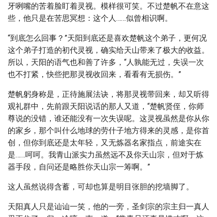
牙咧嘴的苦着脸盯着灵视。模样很可笑。不过楚帆不在意这
些，他只是在苦思冥想：这个人……似曾相识啊。
“到底怎么回事？”天阳到底还是喜欢楚帆这个弟子，更何况
这个弟子打造的初代灵视，确实给天山带来了极大的收益。
所以，天阳的语气也和善了许多，“人孰能无过，失误一次
也不打紧，快些把那灵视收回来，看看有无损伤。”
楚帆躬身称是，正待施展法诀，将那灵视带回来，却又听得
观礼群中，先前跟天阳说话的那人又道，“楚帆贤侄，你师
尊说的没错，谁还能没有一次失误呢。这灵视虽然是你从你
的家乡，那个叫什么地球的劳什子地方得来的灵感，是你首
创，但你到底还是太年轻，又无炼器名家指点，前途实在
是……呵呵。我青山派实力虽然远不及你天山宗，但对于炼
器手段，自问还是略胜你天山宗一筹啊。”
这人虽然说得含蓄，可却也算是明目张胆的挖墙脚了。
天阳真人只是讪讪一笑，他的一旁，圣剑宗的宗主归一真人