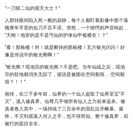
“一刀斩二仙的观天大士？”
人群转眼间陷入死一般的寂静，每个人都盯着影像中那个落
魄青年手里的短刀不言不语。突然，一个错愕的声音响起，
“天呐！他穿的是不是丐仙的护体仙甲褴褛衣！？”
“看！那栋楼！对！就是断掉的那栋楼！瓦片银光闪闪！好
像是传说中的银光阁啊！”
“银光阁？瑶池宗的银光阁？不是吧。当年仙战之后，瑶池
宗的驻地都消失无踪了，据说是被困在空间裂痕……空间裂
痕？！！”
相传，在三千多年前，仙界的一个仙人盗取了仙界至宝“不
灭”，逃入修真界。仙尊几乎倾所有仙人之力前来追杀。修
真者卷入其中，一场持续了三百余年的混乱拉开帷幕。最
终，不灭到底落入何人之手，也不得而知。整个修真界，却
被打的面目全非。