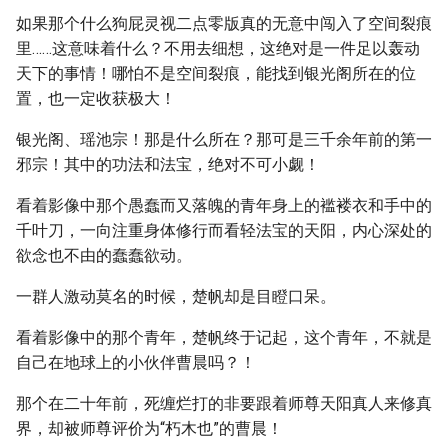
如果那个什么狗屁灵视二点零版真的无意中闯入了空间裂痕
里……这意味着什么？不用去细想，这绝对是一件足以轰动
天下的事情！哪怕不是空间裂痕，能找到银光阁所在的位
置，也一定收获极大！
银光阁、瑶池宗！那是什么所在？那可是三千余年前的第一
邪宗！其中的功法和法宝，绝对不可小觑！
看着影像中那个愚蠢而又落魄的青年身上的褴褛衣和手中的
千叶刀，一向注重身体修行而看轻法宝的天阳，内心深处的
欲念也不由的蠢蠢欲动。
一群人激动莫名的时候，楚帆却是目瞪口呆。
看着影像中的那个青年，楚帆终于记起，这个青年，不就是
自己在地球上的小伙伴曹晨吗？！
那个在二十年前，死缠烂打的非要跟着师尊天阳真人来修真
界，却被师尊评价为“朽木也”的曹晨！