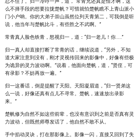
忍不住了。归一冷哼一声，道，“常青兄还真是惜才啊，这
么不择手段的想要拉拢楚帆？可惜就怕楚帆瞧不上青山派小
门小户呐。你的大弟子崇山虽然位列天青第二，可我倒是听
说，他当年与楚帆比斗，有些胜之不武啊。”
常青真人脸色铁青，怒视归一，道：“归一老儿！你……”
归一真人却直接打断了常青的话，继续说道，“另外，不知
道大家注意到没有，刚才灵视传回来的影像中，好像有些极
为诡异的灵力波动啊。”说着，他面向楚帆，道，“贤侄，可
有录影？不妨再放一遍。”
归一这番话，倒是提醒了天阳。天阳凝眉道，“归一贤弟这
么一说，好像还真有点儿不寻常。楚帆，速速放出录影
来。”
楚帆修为自然不如这些前辈，也没有意识到之前是否真有灵
力波动，但既然师尊发话了，他自然不敢不从。
手中掐动灵诀，打在那影像上。影像一闪，直接又回到了失