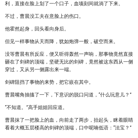
利，直接在脸上划了一个口子，血顷刻间就淌了下来。
不过，曹晨没工夫在意脸上的伤口。
他霍然起身，回头看向身后。
但见一样事物从天而降，犹如炮弹一般，破空而来。
没等曹晨有所反应，便又听得轰然一声响，那事物竟然直接
砸在了剑碑的顶端，坚硬无比的剑碑，竟然被这东西从一侧
穿过，又从另一侧露出来一端。
剑碑阻挡了事物的来势，把它嵌在其中。
曹晨嘴角抽搐了一下，下意识的脱口问道，“什么玩意儿？”
“不知道。”高手姐姐回应道。
曹晨抹了一把脸上的血，向前走了两步，抬起头，眯着眼睛
看着大概五层楼高的剑碑的顶端，口中呢喃低语：“法宝？”