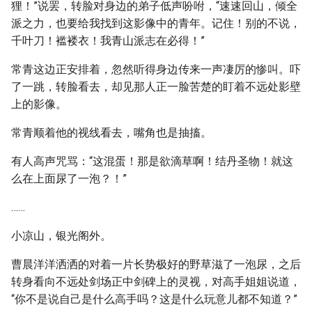
狸！”说罢，转脸对身边的弟子低声吩咐，“速速回山，倾全
派之力，也要给我找到这影像中的青年。记住！别的不说，
千叶刀！褴褛衣！我青山派志在必得！”
常青这边正安排着，忽然听得身边传来一声凄厉的惨叫。吓
了一跳，转脸看去，却见那人正一脸苦楚的盯着不远处影壁
上的影像。
常青顺着他的视线看去，嘴角也是抽搐。
有人高声咒骂：“这混蛋！那是欲滴草啊！结丹圣物！就这
么在上面尿了一泡？！”
……
小凉山，银光阁外。
曹晨洋洋洒洒的对着一片长势极好的野草滋了一泡尿，之后
转身看向不远处剑场正中剑碑上的灵视，对高手姐姐说道，
“你不是说自己是什么高手吗？这是什么玩意儿都不知道？”