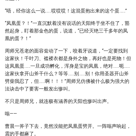
“唔，经你这么一说……哎哎哎！这混蛋抱出来的这个蛋……”
“凤凰蛋？！”一直沉默着没有说话的天阳终于坐不住了，豁
然起身，盯着那金色的蛋，说道，“已经灭绝三千多年的凤
凰的蛋？！”
周师兄苍老的面容耸动了一下，咬着牙说道，“一定要找到
这家伙！千叶刀、褴褛衣都是身外之物，再好也是死物！但
这凤凰蛋……一旦成功孵化，浑身是宝的凤凰，绝对……呃……
这家伙拿开山斧干什么？等等……别……别！你用圣器开山斧
劈柴我忍了，但……啊！！！”周师兄仿佛被什么极为强大的
法诀击中了要害一般发出惨叫。
不只是周师兄，就连极有涵养的天阳也惨叫出声。
嗡——
曹晨一斧子下去，竟然没能把凤凰蛋劈开。一阵嗡声响起，
震的手都麻了。