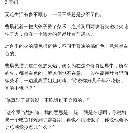
2 天罚
无论生活有多不顺心，一日三餐总是少不了的。
曹晨轮着一把大斧子劈了柴禾，之后又用两块石头碰出火花
生了火，蹲在一个露天的简易灶台前烧水。
灶台里的火的颜色很奇特，不同于普通的橘红色，竟然是白
色的。
曹晨见惯了这白色的火焰，便以为在这个修真世界中，所有
的火，都是白色的，所以倒也不在意。一边往简易灶台里面
续柴禾，一边跟高手姐姐闲聊。“你说你好几千年不吃饭，
真的不饿吗？”
“修真过了辟谷期，不吃饭也不会饿的。”
“这个我当然知道，我的意思是……嗯，我是在想啊，你说如
果一个吃货修炼到了辟谷期，再也不用吃饭了，你说他会不
会总感觉少点儿什么？”