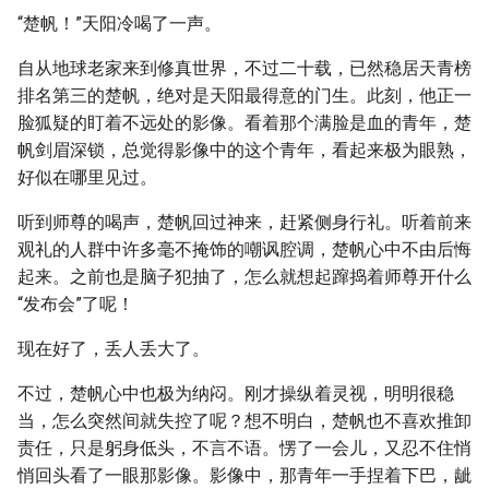
“楚帆！”天阳冷喝了一声。
自从地球老家来到修真世界，不过二十载，已然稳居天青榜
排名第三的楚帆，绝对是天阳最得意的门生。此刻，他正一
脸狐疑的盯着不远处的影像。看着那个满脸是血的青年，楚
帆剑眉深锁，总觉得影像中的这个青年，看起来极为眼熟，
好似在哪里见过。
听到师尊的喝声，楚帆回过神来，赶紧侧身行礼。听着前来
观礼的人群中许多毫不掩饰的嘲讽腔调，楚帆心中不由后悔
起来。之前也是脑子犯抽了，怎么就想起蹿捣着师尊开什么
“发布会”了呢！
现在好了，丢人丢大了。
不过，楚帆心中也极为纳闷。刚才操纵着灵视，明明很稳
当，怎么突然间就失控了呢？想不明白，楚帆也不喜欢推卸
责任，只是躬身低头，不言不语。愣了一会儿，又忍不住悄
悄回头看了一眼那影像。影像中，那青年一手捏着下巴，龇