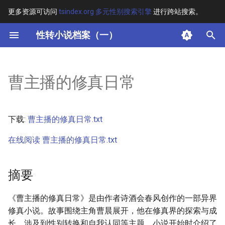
更多资源可访问
tsindex.org 多元性别搜索引擎
进行跨站搜索。
键
性转小说档案（一）
入
摘要
以
曹主播的修真日常
开
其他信息 [Processed Page
Metadata]
始
下载:
曹主播的修真日常.txt
搜
正文
在线阅读 曹主播的修真日常.txt
索
摘要
《曹主播的修真日常》是由作者诗酒会春风创作的一部异界
修真小说。故事围绕主角曹晨展开，他在修真界的探索与成
长，涉及到性别转换和自我认同等主题。小说开始时介绍了