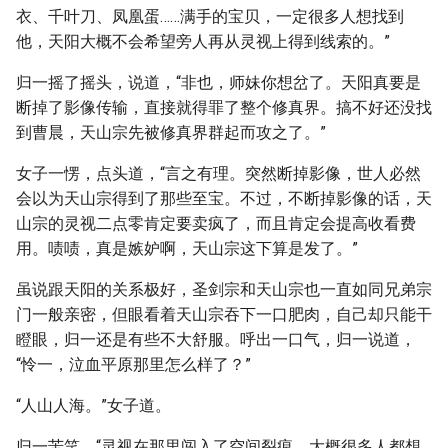
衣、千叶刀、凤凰蛋……满手的宝贝，一定很多人想找到
他，天阳大概不会希望旁人再从灵视上得到线索的。”
归一摇了摇头，说道，“非也，师妹你想岔了。天阳真要是
断掉了影像传输，直接就得罪了整个修真界。搞不好还没找
到曹晨，天山宗先被修真界群起而攻之了。”
女子一愣，点头道，“言之有理。突然断掉影像，世人必然
会以为天山宗得到了那些至宝。不过，不断掉影像的话，天
山宗的灵视二点零肯定要卖疯了，而且肯定会提高收看费
用。啧啧，真是嫉妒啊，天山宗这下算是发了。”
虽说跟天阳的关系极好，圣剑宗和天山宗也一直如同兄弟宗
门一般亲密，但眼看着天山宗吞下一口肥肉，自己却只能干
瞪眼，归一还是有些不大舒服。呼出一口气，归一说道，
“怜一，泣血平原那里怎么样了？”
“人山人海。”女子道。
归一苦笑，“灵视在那里闯入了空间裂痕，大概很多人都想