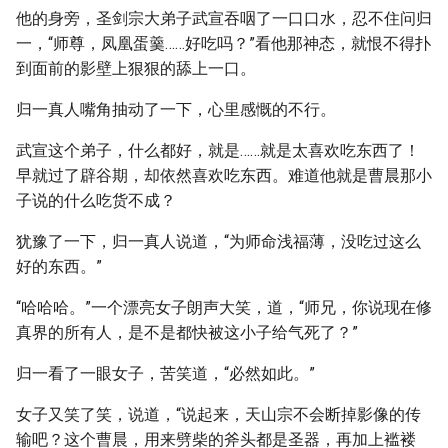
他的身旁，圣剑宗大弟子武宣吞咽了一口口水，忍不住问归
一，“师尊，凤凰蛋羹……好吃吗？”看他那神态，就恨不得扑
到面前的影壁上狠狠的舔上一口。
归一真人嘴角抽动了一下，心里感慨的不行。
武宣这个弟子，什么都好，就是……就是太喜欢吃东西了！
早就过了辟谷期，却依然喜欢吃东西。难道他就是曹晨那小
子说的什么吃货不成？
犹豫了一下，归一真人说道，“为师命浅福薄，没吃过这么
好的东西。”
“哈哈哈。”一个漂亮女子朗声大笑，道，“师兄，你说现在修
真界的所有人，是不是都快被这小子给气死了？”
归一看了一眼女子，苦笑道，“必然如此。”
女子又笑了笑，说道，“说起来，天山宗不会断掉影像的传
输吧？这个曹晨，用来劈柴的斧头都是圣器，再加上褴褛