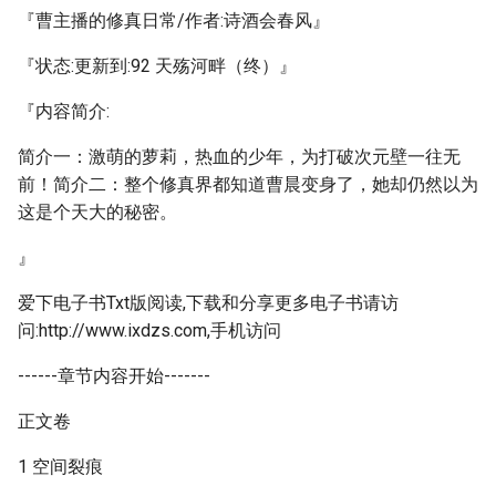
『曹主播的修真日常/作者:诗酒会春风』
『状态:更新到:92 天殇河畔（终）』
『内容简介:
简介一：激萌的萝莉，热血的少年，为打破次元壁一往无
前！简介二：整个修真界都知道曹晨变身了，她却仍然以为
这是个天大的秘密。
』
爱下电子书Txt版阅读,下载和分享更多电子书请访
问:http://www.ixdzs.com,手机访问
------章节内容开始-------
正文卷
1 空间裂痕