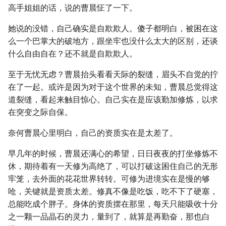
高手姐姐的话，说的曹晨怔了一下。
她说的没错，自己确实是自欺欺人。傻子都明白，被困在这
么一个巴掌大的破地方，跟坐牢也没什么太大的区别，还谈
什么自由自在？还不就是自欺欺人。
至于无忧无虑？曹晨抬头看看天际的裂缝，眉头不自觉的拧
在了一起。或许是因为对于这个世界的未知，曹晨总觉得这
道裂缝，看起来触目惊心。自己实在是应该勤加修炼，以求
在突变之际自保。
奈何曹晨心里明白，自己的资质实在是太差了。
早几年的时候，曹晨还满心的希望，日日夜夜的打坐修炼不
休，期待着有一天修为高绝了，可以打破这困住自己的无形
牢笼，去外面的花花世界转转。可修为进境实在是慢的够
呛，关键就是资质太差。修真不像是吃饭，吃不下了硬塞，
总能吃成个胖子。身体的资质摆在那里，每天只能吸收十分
之一颗一品晶石的灵力，量到了，就算是再勤奋，那也白