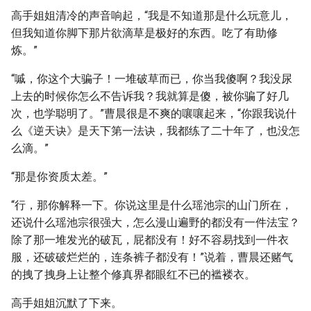
高手姐姐清冷的声音响起，“我是不知道那是什么玩意儿，
但我知道你脚下那片欲滴草是极好的东西。吃了有助修
炼。”
“嘁，你这个大骗子！一堆破草而已，你当我傻啊？我没尿
上去的时候你怎么不告诉我？我就算是傻，被你骗了好几
次，也学聪明了。”曹晨很是不爽的嚷嚷起来，“你跟我说什
么《逆天诀》是天下第一法诀，我都练了二十年了，也没怎
么滴。”
“那是你资质太差。”
“行，那你解释一下。你说这里是什么瑶池宗的山门所在，
还说什么瑶池宗很强大，怎么漫山遍野的都没有一件法宝？
除了那一堆发光的破瓦，屁都没有！好不容易找到一件衣
服，还破破烂烂的，连条裤子都没有！”说着，曹晨还赌气
的拽了拽身上让整个修真界都眼红不已的褴褛衣。
高手姐姐沉默了下来。