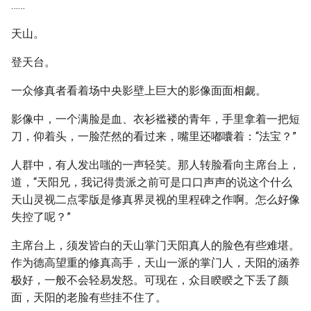
……
天山。
登天台。
一众修真者看着场中央影壁上巨大的影像面面相觑。
影像中，一个满脸是血、衣衫褴褛的青年，手里拿着一把短
刀，仰着头，一脸茫然的看过来，嘴里还嘟囔着：“法宝？”
人群中，有人发出嗤的一声轻笑。那人转脸看向主席台上，
道，“天阳兄，我记得贵派之前可是口口声声的说这个什么
天山灵视二点零版是修真界灵视的里程碑之作啊。怎么好像
失控了呢？”
主席台上，须发皆白的天山掌门天阳真人的脸色有些难堪。
作为德高望重的修真高手，天山一派的掌门人，天阳的涵养
极好，一般不会轻易发怒。可现在，众目睽睽之下丢了颜
面，天阳的老脸有些挂不住了。