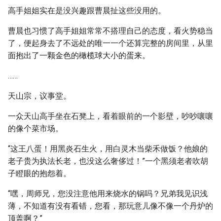
高手姐姐实在是没兴趣跟曹晨扯这些没用的。
曹晨也习惯了高手姐姐常常不搭理自己的态度，看火势稳当
了，便起身去了不远处的唯一一个还算完整的房间里，从里
面抱出了一颗金色的橄榄球大小的蛋来。
……
天山宗，议事堂。
一众天山高手坐在石凳上，看着眼前的一个影壁，吵吵嚷嚷
的像个菜市场。
“这王八蛋！用黑炎石生火，用白灵木当柴禾做饭？他娘的
老子贵为执法长老，也没这么奢侈过！”一个黑须老者吹胡
子瞪眼的抱怨着。
“嘿，周师兄，您没注意他用来烧水的锅吗？兄弟我见识浅
薄，不知道有没有看错，您看，那玩意儿像不像一个丹炉的
顶盖啊？”