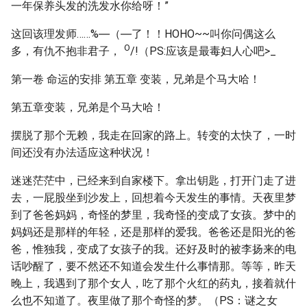
一年保养头发的洗发水你给呀！”
这回该理发师……%
―
（―了！！HOHO~~叫你问偶这么
O
多，有仇不抱非君子，
/!（PS:应该是最毒妇人心吧>_
第一卷 命运的安排 第五章 变装，兄弟是个马大哈！
第五章变装，兄弟是个马大哈！
摆脱了那个无赖，我走在回家的路上。转变的太快了，一时
间还没有办法适应这种状况！
迷迷茫茫中，已经来到自家楼下。拿出钥匙，打开门走了进
去，一屁股坐到沙发上，回想着今天发生的事情。天夜里梦
到了爸爸妈妈，奇怪的梦里，我奇怪的变成了女孩。梦中的
妈妈还是那样的年轻，还是那样的爱我。爸爸还是阳光的爸
爸，惟独我，变成了女孩子的我。还好及时的被李扬来的电
话吵醒了，要不然还不知道会发生什么事情那。等等，昨天
晚上，我遇到了那个女人，吃了那个火红的药丸，接着就什
么也不知道了。夜里做了那个奇怪的梦。（PS：谜之女