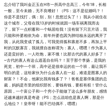
忘介绍了我叫金正玉在H市一所高中念高三，今年18，长相
一般，至今未婚，无不良嗜好！（PS：这不是征婚吗？！
你是不是找打，偶：别，别！忽悠过头了！）我从小就住在
这个城市，父母在我13岁的时候就因一场车祸离我而去
了，留下一点积蓄和一个蜗居给我！没有留下只言片语，我
只能和外婆相依为命，前年外婆也因为肺结核永远的离开了
我，从此我变成了孤儿，可我觉得孤和寡差不多，再加上平
时的沉默寡言，我就擅自改称谓为：寡人，嘿嘿！作为寡人
还是蛮好的，一人吃饱，家不饿！比那古代的寡人好多了！
~古代的寡人有这么逍遥自在吗？！至于那个李扬，是我的
死党，初中一个班，高中还是很幸运的在一个班，最让我不
明白的是，这给家伙为什么会寡人在一起，难道是图寡人的
财富？！不会，他家比我有钱多了？！爸爸是塞佯集团的总
裁，妈妈是市里的组织部长，要钱有钱，要权有权！管什么
原因，一个富公子和一个穷小子能做了这么多年朋友，感情
还越来越好真是奇迹（PS；怎么说咱也是寡人啊，那是什
么地位？！皇帝呀！能不巴结偶不，嘿嘿）