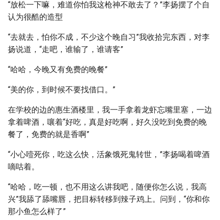
“放松一下嘛，难道你怕我这枪神不敢去了？”李扬摆了个自
认为很酷的造型
“去就去，怕你不成，不少这个晚自习”我收拾完东西，对李
扬说道，“走吧，谁输了，谁请客”
“哈哈，今晚又有免费的晚餐”
“美的你，到时候不要找借口。”
在学校的边的惠生酒楼里，我一手拿着龙虾忘嘴里塞，一边
拿着啤酒，嚷着“好吃，真是好吃啊，好久没吃到免费的晚
餐了，免费的就是香啊”
“小心噎死你，吃这么快，活象饿死鬼转世，”李扬喝着啤酒
嘀咕着。
“哈哈，吃一顿，也不用这么讲我吧，随便你怎么说，我高
兴”我舔了舔嘴唇，把目标转移到辣子鸡上。问到，“你和你
那小鱼怎么样了”