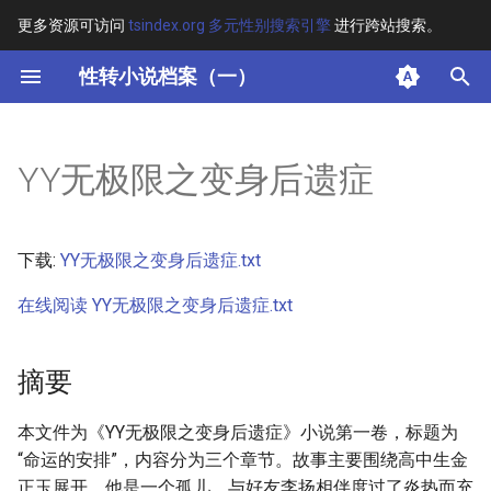
更多资源可访问
tsindex.org 多元性别搜索引擎
进行跨站搜索。
键
性转小说档案（一）
入
摘要
以
YY无极限之变身后遗症
开
其他信息
始
正文
下载:
YY无极限之变身后遗症.txt
搜
在线阅读 YY无极限之变身后遗症.txt
索
摘要
本文件为《YY无极限之变身后遗症》小说第一卷，标题为
“命运的安排”，内容分为三个章节。故事主要围绕高中生金
正玉展开，他是一个孤儿，与好友李扬相伴度过了炎热而充