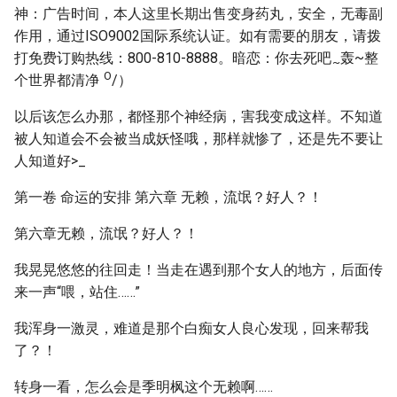
神：广告时间，本人这里长期出售变身药丸，安全，无毒副
作用，通过ISO9002国际系统认证。如有需要的朋友，请拨
打免费订购热线：800-810-8888。暗恋：你去死吧
轰~整
~
O
个世界都清净
/）
以后该怎么办那，都怪那个神经病，害我变成这样。不知道
被人知道会不会被当成妖怪哦，那样就惨了，还是先不要让
人知道好>_
第一卷 命运的安排 第六章 无赖，流氓？好人？！
第六章无赖，流氓？好人？！
我晃晃悠悠的往回走！当走在遇到那个女人的地方，后面传
来一声“喂，站住……”
我浑身一激灵，难道是那个白痴女人良心发现，回来帮我
了？！
转身一看，怎么会是季明枫这个无赖啊……