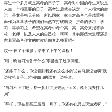
再过一个多月就是高考的日子了，高考对中国的考生来说是
人生一个很重要的日子，高考过后就会决定一个人很大的命
运，是龙是虫见分晓！所以国家，家长对高考也是越重视！
而作为莘莘学子的我们当然在打破脑袋，拼命的学习，学
习，再学习拉！希望在高考中考个高，高，高分来报答学
校，老师，以及未来的自己拉！呵呵，其实那些大道理还是
_
留着写高考作文的时候给阅卷老师看吧
哎~~伸了个懒腰，结束了下午的课程！
“喂，晚自习准备干什么”李扬走了过来问道。
“还能干什么，你没看到我还有这么多的试卷习题没做啊”我
边收拾桌子上堆积如山的试卷，边答道。
“自习不上了吧，都一多月了没去玩下ｃS，晚上我去打几
局”
“拜托，现在是高三最后一月了，你还有心思去玩游戏呀，”