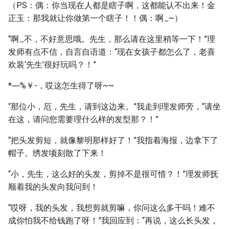
（PS：偶：你当现在人都是瞎子啊，这都能认不出来！金
正玉：那我就让你做第一个瞎子！！偶：啊
~）
~
“啊
不，不好意思哦。先生，那么请在这里稍等一下！”理
~
发师有点不信，自言自语道：“现在女孩子都怎么了，老喜
欢装‘先生’很好玩吗？！”
*―%￥-，哎这怎生得了呀~~
“那位小，厄，先生，请到这边来。”我走到理发师旁，“请坐
在这，请问您需要理什么样的发型那？！”
“把头发剪短，就像黎明那样好了！”我指着海报，边拿下了
帽子。绣发顷刻散了下来！
“小，先生，这么好的头发，剪掉不是很可惜？！”理发师抚
顺着我的头发向我问到！
“哎呀，我的头发，我想剪就剪嘛，你问这么多干吗！难不
成你怕我不给钱跑了呀！”我回应到：“再说，这么长头发，