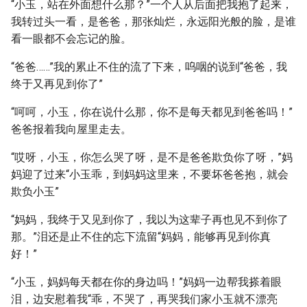
“小玉，站在外面想什么那？”一个人从后面把我抱了起来，
我转过头一看，是爸爸，那张灿烂，永远阳光般的脸，是谁
看一眼都不会忘记的脸。
“爸爸……”我的累止不住的流了下来，呜咽的说到“爸爸，我
终于又再见到你了”
“呵呵，小玉，你在说什么那，你不是每天都见到爸爸吗！”
爸爸报着我向屋里走去。
“哎呀，小玉，你怎么哭了呀，是不是爸爸欺负你了呀，”妈
妈迎了过来“小玉乖，到妈妈这里来，不要坏爸爸抱，就会
欺负小玉”
“妈妈，我终于又见到你了，我以为这辈子再也见不到你了
那。”泪还是止不住的忘下流留“妈妈，能够再见到你真
好！”
“小玉，妈妈每天都在你的身边吗！”妈妈一边帮我搽着眼
泪，边安慰着我“乖，不哭了，再哭我们家小玉就不漂亮