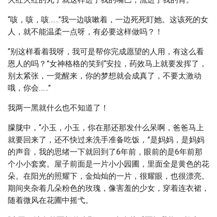
“咳，咳，咳……”我一边咳嗽着，一边死死盯她。这该死的女
人，就不能温柔一点呀，有必要这样做吗？！
“别这样看着我呀，我可是帮你完成愿望的人用，有这么看
恩人的吗？”女神格格的笑到“安拉，药效马上就要发挥了，
别太紧张，一觉醒来，你的梦想就会成真了，不要太激动
哦，你会……”
我两一黑就什么也不知道了！
朦胧中，“小玉，小玉，你在那还那发什么呆啊，爸爸马上
就要回来了，还不快过来洗手准备吃饭，”是妈妈，是妈妈
的声音，我的思绪一下就回到了6年前，眼前的是6年前那
个小小套窝。屋子前面是一片小小园圃，里面全是黄色的花
朵。在阳光的照耀下，金灿灿的一片，很耀眼，也很漂亮。
期间夹杂着几朵粉色的玫瑰，像害羞的少女，穿着连衣裙，
随着微风在花圃中摇弋。