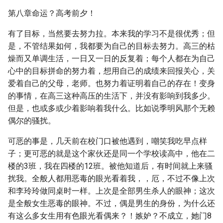
第八章命运？高考前夕！
有了目标，当然要去努力拉。本来我的学习不是很优秀；但
是，不管结果如何，我都要为自己的目标去努力。高三的枯
燥而又单调生活，一日又一日的反复着；每个人都在为自己
心中的目标拼命的努力着，想用自己的成绩来回报关心，关
爱着自己的父母，老师。也努力着证明着自己的存在！变身
的事情，在高三这种高压的生活下，并没有影响到我多少。
但是，也或多或少着影响着我什么。比如说季明风那个无赖
偶尔的骚扰。
可恶的事是，几天前在校门口被他遇到，嘲笑我吃早点样
子；更可恶的就是这个家伙还是同一个学校读高中，他在二
楼的3班，我在四楼的12班。被他知道后，有时间就上来骚
扰我。全般人都用恶毒的眼光看着我，，厄，不过不像上次
和李玲玲做同桌时一样。上次是全部男生杀人的眼神；这次
是全般女生恶毒的眼神。不过，偶是男生的身份，为什么还
有这么多女生用有色眼光看偶来？！嫉妒？不成立，她门8