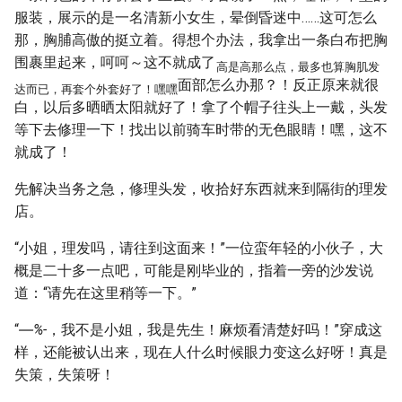
服装，展示的是一名清新小女生，晕倒昏迷中……这可怎么
那，胸脯高傲的挺立着。得想个办法，我拿出一条白布把胸
围裹里起来，呵呵～这不就成了
高是高那么点，最多也算胸肌发
面部怎么办那？！反正原来就很
达而已，再套个外套好了！嘿嘿
白，以后多晒晒太阳就好了！拿了个帽子往头上一戴，头发
等下去修理一下！找出以前骑车时带的无色眼睛！嘿，这不
就成了！
先解决当务之急，修理头发，收拾好东西就来到隔街的理发
店。
“小姐，理发吗，请往到这面来！”一位蛮年轻的小伙子，大
概是二十多一点吧，可能是刚毕业的，指着一旁的沙发说
道：“请先在这里稍等一下。”
“
―%-
，我不是小姐，我是先生！麻烦看清楚好吗！”穿成这
样，还能被认出来，现在人什么时候眼力变这么好呀！真是
失策，失策呀！