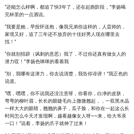
“还能怎么样啊，都追了快3年了，还在起跑阶段，”李扬喝
完杯里的一点酒说。
“我要是她，早投怀送抱，像我兄弟你这样的，人蛮帅的，
家境又好，追了三年还不放弃的十佳好男人现在哪里去
找！”
“你就别招辟（讽刺的意思）我了，不过你还真有做女人的
潜力哎！”李扬色咪咪的看着我
“别，我哪有这潜力，你去说清楚，我告你诽谤！”我正色的
说道。
“嘿，嘿嘿，你不说我还没注意呀，你看你，白净的皮肤，
弯弯的柳叶眉，长长的眼睫毛向上微微翘起，，一双黑水晶
一样大大的眼睛，翘翘的鼻子，瓜子脸，和你在一起这么长
时间怎么今天才发现啊，越看越像女人呀~~来，给大爷亲
一口！”说着，李扬的爪子就伸了过来！