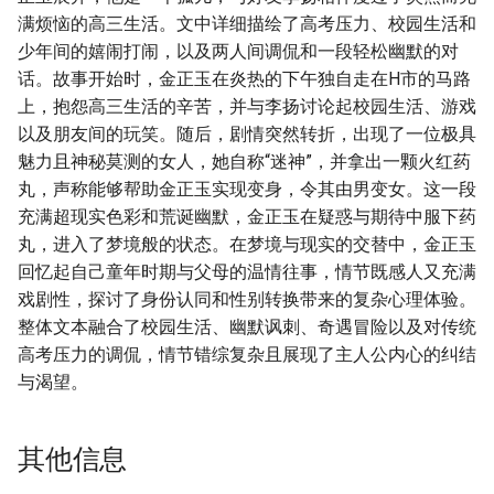
满烦恼的高三生活。文中详细描绘了高考压力、校园生活和
少年间的嬉闹打闹，以及两人间调侃和一段轻松幽默的对
话。故事开始时，金正玉在炎热的下午独自走在H市的马路
上，抱怨高三生活的辛苦，并与李扬讨论起校园生活、游戏
以及朋友间的玩笑。随后，剧情突然转折，出现了一位极具
魅力且神秘莫测的女人，她自称“迷神”，并拿出一颗火红药
丸，声称能够帮助金正玉实现变身，令其由男变女。这一段
充满超现实色彩和荒诞幽默，金正玉在疑惑与期待中服下药
丸，进入了梦境般的状态。在梦境与现实的交替中，金正玉
回忆起自己童年时期与父母的温情往事，情节既感人又充满
戏剧性，探讨了身份认同和性别转换带来的复杂心理体验。
整体文本融合了校园生活、幽默讽刺、奇遇冒险以及对传统
高考压力的调侃，情节错综复杂且展现了主人公内心的纠结
与渴望。
其他信息