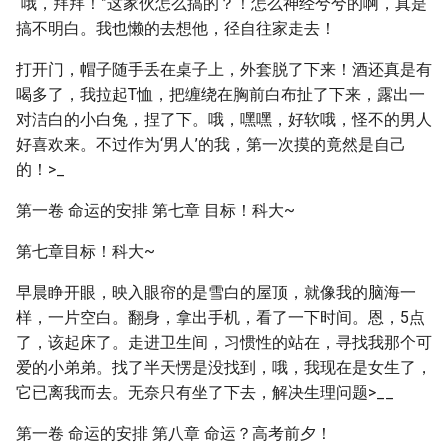
“哦，拜拜！”这家伙怎么搞的？！怎么神经兮兮的啊，真是
搞不明白。我也懒的去想他，径自往家走去！
打开门，帽子随手丢在桌子上，外套脱了下来！酒还真是有
喝多了，我拉起T恤，把缠绕在胸前白布扯了下来，露出一
对洁白的小白兔，捏了下。哦，嘿嘿，好软哦，怪不的男人
好喜欢来。不过作为‘男人’的我，第一次摸的竟然是自己
的！>_
第一卷 命运的安排 第七章 目标！科大~
第七章目标！科大~
早晨睁开眼，映入眼帘的是雪白的屋顶，就像我的脑海一
样，一片空白。翻身，拿出手机，看了一下时间。恩，5点
了，该起床了。走进卫生间，习惯性的站在，寻找我那个可
爱的小弟弟。找了半天愣是没找到，哦，我现在是女生了，
它已离我而去。无奈只有坐了下去，解决生理问题>__
第一卷 命运的安排 第八章 命运？高考前夕！