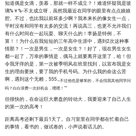
知道偶是女滴，羡慕，那就一样不成立？！难道怀疑我是玻
璃%￥%-不太成立呀，虽然我最近在同学的眼里有点点娘娘
腔。不过，也比我以前坏多少啊？我本来长的像女生一点，
平时没有和同学有太多的交流！再说高三，也更不允许我们
有什么时间在一起玩耍、聊天什么的！李扬是特例，不
算！！为什么在我短短的三年高中生涯中，遇到2次这种事
情那？！一次是男生，一次是女生？！好了，现在男生女生
都一起了，万幸的事情是，偶马上就要离开这里了，哈！但
令我牙痒的是，第一次被季明风在班里找到，以宣布我是女
生的理由要挟，要了我的手机号码。为什么我的命这么苦
啊，遇到这个无赖，555
~不过他也是够笨的，不会找我其他同学问
~
吗？白白浪费一次好机会，嘿嘿！
但很快的，在命运巨大磨盘的转动大，我要迎来了自己人生
的第一次的高考！
距离高考还剩下最后1天了。自习室里在同学都在忙着自己
的事情，看书的，做试卷的，小声说着话儿的。