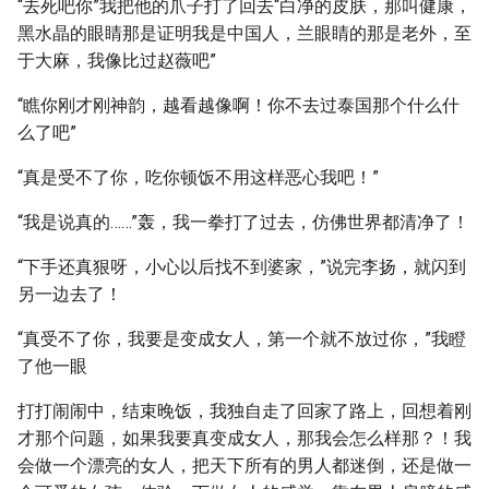
“去死吧你”我把他的爪子打了回去“白净的皮肤，那叫健康，
黑水晶的眼睛那是证明我是中国人，兰眼睛的那是老外，至
于大麻，我像比过赵薇吧”
“瞧你刚才刚神韵，越看越像啊！你不去过泰国那个什么什
么了吧”
“真是受不了你，吃你顿饭不用这样恶心我吧！”
“我是说真的……”轰，我一拳打了过去，仿佛世界都清净了！
“下手还真狠呀，小心以后找不到婆家，”说完李扬，就闪到
另一边去了！
“真受不了你，我要是变成女人，第一个就不放过你，”我瞪
了他一眼
打打闹闹中，结束晚饭，我独自走了回家了路上，回想着刚
才那个问题，如果我要真变成女人，那我会怎么样那？！我
会做一个漂亮的女人，把天下所有的男人都迷倒，还是做一