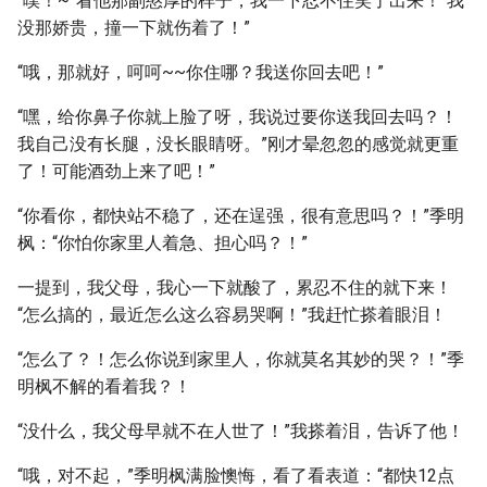
“噗！~”看他那副憨厚的样子，我一下忍不住笑了出来！“我
没那娇贵，撞一下就伤着了！”
“哦，那就好，呵呵~~你住哪？我送你回去吧！”
“嘿，给你鼻子你就上脸了呀，我说过要你送我回去吗？！
我自己没有长腿，没长眼睛呀。”刚才晕忽忽的感觉就更重
了！可能酒劲上来了吧！”
“你看你，都快站不稳了，还在逞强，很有意思吗？！”季明
枫：“你怕你家里人着急、担心吗？！”
一提到，我父母，我心一下就酸了，累忍不住的就下来！
“怎么搞的，最近怎么这么容易哭啊！”我赶忙搽着眼泪！
“怎么了？！怎么你说到家里人，你就莫名其妙的哭？！”季
明枫不解的看着我？！
“没什么，我父母早就不在人世了！”我搽着泪，告诉了他！
“哦，对不起，”季明枫满脸懊悔，看了看表道：“都快12点