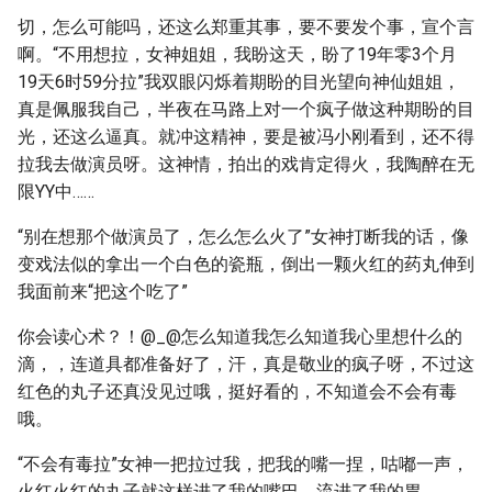
切，怎么可能吗，还这么郑重其事，要不要发个事，宣个言
啊。“不用想拉，女神姐姐，我盼这天，盼了19年零3个月
19天6时59分拉”我双眼闪烁着期盼的目光望向神仙姐姐，
真是佩服我自己，半夜在马路上对一个疯子做这种期盼的目
光，还这么逼真。就冲这精神，要是被冯小刚看到，还不得
拉我去做演员呀。这神情，拍出的戏肯定得火，我陶醉在无
限YY中……
“别在想那个做演员了，怎么怎么火了”女神打断我的话，像
变戏法似的拿出一个白色的瓷瓶，倒出一颗火红的药丸伸到
我面前来“把这个吃了”
你会读心术？！@_@怎么知道我怎么知道我心里想什么的
滴，，连道具都准备好了，汗，真是敬业的疯子呀，不过这
红色的丸子还真没见过哦，挺好看的，不知道会不会有毒
哦。
“不会有毒拉”女神一把拉过我，把我的嘴一捏，咕嘟一声，
火红火红的丸子就这样进了我的嘴巴，流进了我的胃。