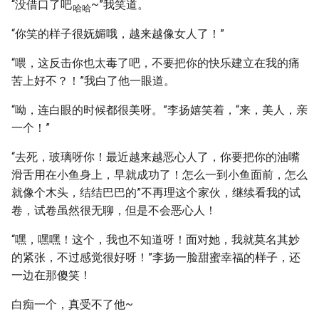
“没借口了吧
~”我笑道。
哈哈
“你笑的样子很妩媚哦，越来越像女人了！”
“喂，这反击你也太毒了吧，不要把你的快乐建立在我的痛
苦上好不？！”我白了他一眼道。
“呦，连白眼的时候都很美呀。”李扬嬉笑着，“来，美人，亲
一个！”
“去死，玻璃呀你！最近越来越恶心人了，你要把你的油嘴
滑舌用在小鱼身上，早就成功了！怎么一到小鱼面前，怎么
就像个木头，结结巴巴的”不再理这个家伙，继续看我的试
卷，试卷虽然很无聊，但是不会恶心人！
“嘿，嘿嘿！这个，我也不知道呀！面对她，我就莫名其妙
的紧张，不过感觉很好呀！”李扬一脸甜蜜幸福的样子，还
一边在那傻笑！
白痴一个，真受不了他~