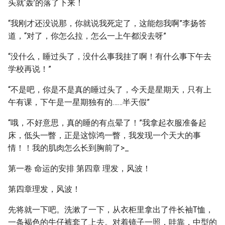
头就‘轰’的落了下来！
“我刚才还没说那，你就说我死定了，这能怨我啊”李扬答
道，“对了，你怎么拉，怎么一上午都没去呀”
“没什么，睡过头了，没什么事我挂了啊！有什么事下午去
学校再说！”
“不是吧，你是不是真的睡过头了，今天是星期天，只有上
午有课，下午是一星期独有的……半天假”
“哦，不好意思，真的睡的有点晕了！”我拿起衣服准备起
床，低头一瞥，正是这惊鸿一瞥，我发现一个天大的事
情！！我的肌肉怎么长到胸前了>_
第一卷 命运的安排 第四章 理发，风波！
第四章理发，风波！
先将就一下吧。洗漱了一下，从衣柜里拿出了件长袖T恤，
一条褐色的牛仔裤套了上去。对着镜子一照，哇靠，中型的