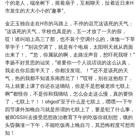
个的老人，端坐树下，摇着扇子，互相聊天，扯着近日来H
市发生的大大小小的“趣事”。
金正玉独自走在H市的马路上，不停的诅咒这该死的天气：
“这该死的天气，学校也真是的，五一才放了一天的假，
哎！谁叫咱上高三了那，也不装个空调什么的，体恤一下莘
莘学子！”“别说空调了，就是有个电扇，太阳明天就从西面
出来了！。”“忽，你属鼠的啊，走路没声音，想吓死我呀！”
李扬不好意思的讪笑，“谁要你一个人说话说的这么认真，
我走在你后面半天了，你都没发现。！”“还不是该死的天
气，热的我都不知道东南西北了！”“哎呀，别在这抱怨了，
马上就要上课了你还在这嘀咕，你是不是想被老班七联上
啊”“都怪你，不是你和我嘀咕，怎么会走这么慢，真的要快
了，七联上？！！ohgod”至于什么是七联上，嘿嘿~~下午
四节课外加晚自习就是所谓的七联上了，要是犯了什么事，
被BOSS叫去接受思想政治教育下午的吃饭你就别想，饿的
头昏脑涨一下午，不能吃饭再上晚自习，其恐怖程度可想而
知！