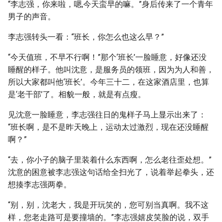
“李志强，你来啦，嗯,今天蛮早的嘛。”身后传来了一个青年
男子的声音。
李志强转头一看：“班长，你怎么也这么早？”
“今天值班，不早不行啊！”那个‘班长’一脸睡意，好像还没
睡醒的样子。他叫沈意，是服务员的领班，因为为人和善，
所以大家都叫他‘班长’。今年三十二，在这家酒店里，也算
是‘老干部’了。相貌一般，就是有点瘦。
见沈意一脸睡意，李志强往日的鬼样子马上显示出来了：
“班长啊，是不是昨天晚上，运动太过激烈，现在还没睡醒
啊？”
“去，你小子的脑子里装着什么东西啊，怎么老往歪处想。”
沈意的困意被李志强这句话给全扫光了，说着举起拳头，还
想揍李志强两拳。
“别，别，沈老大，我是开玩笑的，您可别当真啊。我不这
样，您老走路可是要撞墙的。”李志强嬉皮笑脸的说，双手