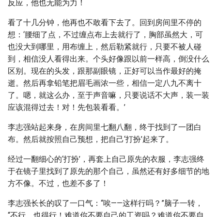
反应，他也无能为力！
看了十几分钟，他再也不敢看下去了。回到房间里不停的
想：‘腰细了点，不过缠点布上去就行了，胸部虽然大，可
也没大到哪里，用布缠上，然后勒紧就行，只要不被人碰
到，相信没人看得出来。个头好像跟以前一样高，倒没什么
区别。现在的头发，跟那副眼镜，正好可以当作最好的掩
逝。然后再拿铅笔把眉毛画浓一些，相信一定八九不离十
了。嗯，就这么办，至于声音嘛，只要说话不大声，装一装
应该混得过去！对！先包装看看。’
李志强站起来身，在房间里七翻八翻，终于找到了一团白
布。然后就按照自己预想，把自己‘打扮’起来了。
经过一翻细心的‘打扮’，再套上自己原先的衣服，李志强终
于在镜子里找到了原先的那个自己，虽然还有好多细节的地
方不像。不过，也差不多了！
李志强长长的叹了一口气：“唉——这样行吗？”脑子一转，
“不行，也得行！难道你不要自己的工资吗？难道你不要自