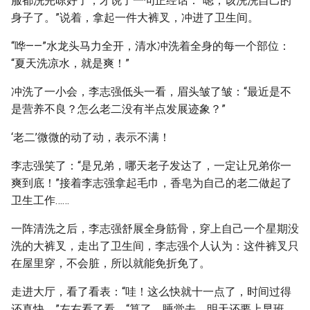
服都洗完晾好了，才说了一句正经话：“嗯，该洗洗自己的
身子了。”说着，拿起一件大裤叉，冲进了卫生间。
“哗——”水龙头马力全开，清水冲洗着全身的每一个部位：
“夏天洗凉水，就是爽！”
冲洗了一小会，李志强低头一看，眉头皱了皱：“最近是不
是营养不良？怎么老二没有半点发展迹象？”
‘老二’微微的动了动，表示不满！
李志强笑了：“是兄弟，哪天老子发达了，一定让兄弟你一
爽到底！”接着李志强拿起毛巾，香皂为自己的老二做起了
卫生工作……
一阵清洗之后，李志强舒展全身筋骨，穿上自己一个星期没
洗的大裤叉，走出了卫生间，李志强个人认为：这件裤叉只
在屋里穿，不会脏，所以就能免折免了。
走进大厅，看了看表：“哇！这么快就十一点了，时间过得
还真快。”左右看了看，“算了，睡觉去，明天还要上早班