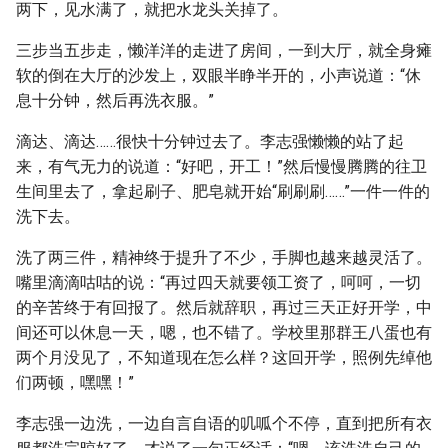
两下，见水满了，就把水龙头关掉了。
三步当五步走，懒洋洋的走进了房间，一到大厅，就全身瘫
软的倒在大厅的沙发上，双眼半睁半开的，小声说道：“休
息十分钟，然后再洗衣服。”
滴达、滴达……很快十分钟过去了。李志强懒懒的站了起
来，有气无力的说道：“好吧，开工！”然后慢慢腾腾的往卫
生间里去了，拿起刷子、肥皂就开始“刷刷刷……”一件一件的
洗下去。
洗了两三件，精神终于提升了不少，手脚也越来越灵活了。
嘴里滴滴咕咕的说：“再过四天就要领工资了，呵呵，一切
的辛苦终于有回报了。然后就辞职，再过三天正好开学，中
间还可以休息一天，嗯，也不错了。学校里那群王八蛋也有
两个月没见了，不知道现在怎么样？这回开学，照例先绰他
们两顿，嘿嘿！”
李志强一边洗，一边自言自语的叽呱个不停，直到把所有衣