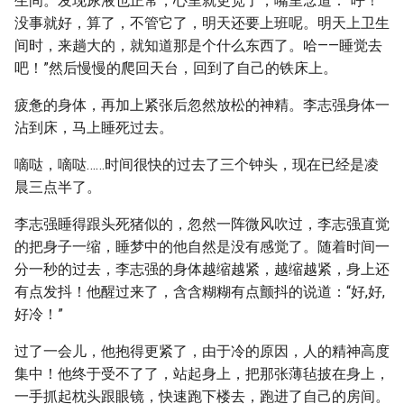
生间。发现尿液也正常，心里就更宽了，嘴里念道：“呼！
没事就好，算了，不管它了，明天还要上班呢。明天上卫生
间时，来趟大的，就知道那是个什么东西了。哈——睡觉去
吧！”然后慢慢的爬回天台，回到了自己的铁床上。
疲惫的身体，再加上紧张后忽然放松的神精。李志强身体一
沾到床，马上睡死过去。
嘀哒，嘀哒……时间很快的过去了三个钟头，现在已经是凌
晨三点半了。
李志强睡得跟头死猪似的，忽然一阵微风吹过，李志强直觉
的把身子一缩，睡梦中的他自然是没有感觉了。随着时间一
分一秒的过去，李志强的身体越缩越紧，越缩越紧，身上还
有点发抖！他醒过来了，含含糊糊有点颤抖的说道：“好,好,
好冷！”
过了一会儿，他抱得更紧了，由于冷的原因，人的精神高度
集中！他终于受不了了，站起身上，把那张薄毡披在身上，
一手抓起枕头跟眼镜，快速跑下楼去，跑进了自己的房间。