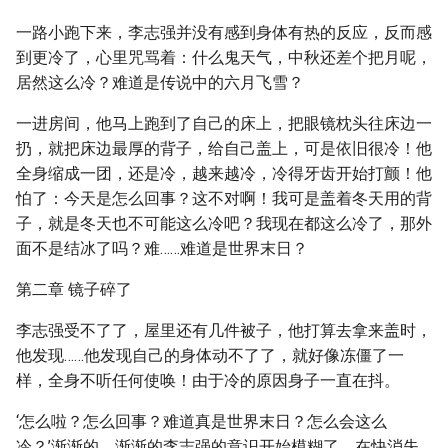
一路小跑下来，李志强并没有感到身体有热的反应，反而感
到更冷了，心里咒骂着：什么鬼天气，中秋还差个把月呢，
居然这么冷？难道是传说中的六月飞雪？
一进房间，他马上跑到了自己的床上，把眼镜枕头往床边一
扔，就把床边最厚的背子，给自己盖上，可是依旧很冷！他
全身缩成一团，还是冷，越来越冷，冷得牙齿开始打颤！他
怕了：今天是怎么回事？这不对啊！我可是盖着冬天用的背
子，就是冬天也不可能这么冷吧？我现在都这么冷了，那外
面不是结冰了吗？难……难道是世界末日？
第二章 镜子碎了
李志强受不了了，屋里还有几件被子，他打算去拿来盖时，
他发现……他发现自己的身体动不了了，就好像冻僵了一
样，全身不听任何使唤！由于冷的原因身子一直在抖。
‘怎么啦？怎么回事？难道真是世界末日？怎么会这么
冷？’渐渐的，渐渐的李志强的意识开始模糊了。在快消失