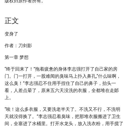
版权归原作者所有。
正文
变身了
作者：刀剑影
第一章 梦想
“终于回来了！”拖着疲惫的身体李志强打开了自己家的房
门。门一打开，一股难闻的臭味马上扑入鼻孔,“什么味啊，
这么臭！”李志强忍不住用手捏住了自己的鼻子，抬头一
看，人差点晕了，原来五六天没洗的衣服，全都堆在走郞
上。
“唉！这么多衣服，又要洗老半天了。不洗又不行，不洗明
天就没得换了。”李志强忍着臭味，把那堆衣服搬进了卫生
间，全塞进了水桶里。打开水龙头，放入洗衣粉，用手搅了