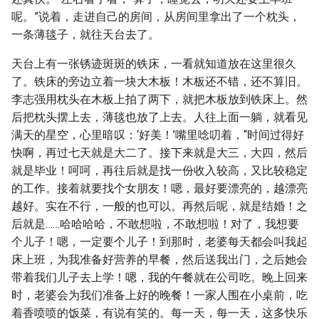
呢。”说着，走进自己的房间，从房间里拿出了一个枕头，
一条薄毯子，就往天台去了。
天台上有一张锈迹斑斑的铁床，一看就知道放在这里很久
了。铁床的旁边立着一块大木板！木板还不错，还不算旧。
李志强用枕头在木板上拍了两下，就把木板放到铁床上。然
后把枕头摆上去，薄毯也放了上去。人往上面一躺，就看见
满天的星空，心里暗叹：‘好美！’嘴里唸叨着，“时间过得好
快啊，再过七天就是大二了。接下来就是大三，大四，然后
就是毕业！呵呵，再往后就是找一份收入较高，又比较稳定
的工作。接着就要找个女朋友！嗯，最好要漂亮的，越漂亮
越好。实在不行，一般的也可以。再然后呢，就是结婚！之
后就是……哈哈哈哈，不敢想啦，不敢想啦！对了，我想要
个儿子！嗯，一定要个儿子！到那时，老婆每天都会叫我起
床上班，为我准备好营养的早餐，然后送我出门，之后她会
带着我们儿子去上学！嗯，我的午餐就在公司吃。晚上回来
时，老婆会为我们准备上好的晚餐！一家人围在小桌前，吃
着香喷喷的饭菜，有说有笑的。每一天，每一天，这多快乐