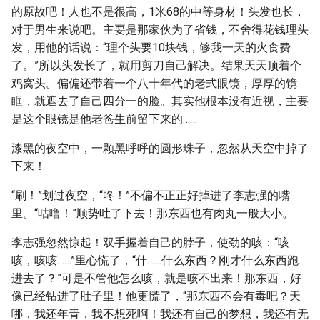
的原故吧！人也不是很高，1米68的中等身材！头发也长，
对于男生来说吧。主要是那家伙为了省钱，不舍得花钱理头
发，用他的话说：“理个头要10块钱，够我一天的火食费
了。”所以头发长了，就用剪刀自己解决。结果天天顶着个
鸡窝头。偏偏还带着一个八十年代的老式眼镜，厚厚的镜
眶，就遮去了自己四分一的脸。其实他根本没有近视，主要
是这个眼镜是他老爸生前留下来的……
漆黑的夜空中，一颗黑呼呼的圆形珠子，忽然从天空中掉了
下来！
“刷！”划过夜空，“咚！”不偏不正正好掉进了李志强的嘴
里。“咕噜！”顺势吐了下去！那东西也有肉丸一般大小。
李志强忽然惊起！双手握着自己的脖子，使劲的咳：“咳
咳，咳咳……”里心慌了，“什……什么东西？刚才什么东西跑
进去了？”可是不管他怎么咳，就是咳不出来！那东西，好
像已经钻进了肚子里！他更慌了，“那东西不会有毒吧？天
哪，我还年青，我不想死啊！我还有自己的梦想，我还有无