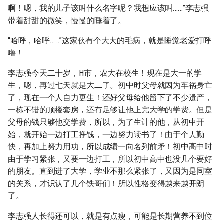
啊！嗯，我的儿子该叫什么名字呢？我想应该叫……”李志强
带着甜甜的微笑，慢慢的睡着了。
“哈呼，哈呼……”这家伙有个大大的毛病，就是睡觉老爱打呼
噜！
李志强今天二十岁，H市，农大在校生！现在是大一的学
生，嗯，再过七天就是大二了。初中时父母就因为车祸身亡
了，现在一个人自力更生！还好父母给他留下了不少遗产，
一栋不错的顶楼套房，还有足够让他上完大学的学费。但是
父母的钱只够他交学费，所以，为了生计的他，从初中开
始，就开始一边打工挣钱，一边努力读书了！由于个人勤
快，再加上努力用功，所以成绩一向名列前矛！初中高中时
由于学习紧张，又要一边打工，所以初中高中也没几个要好
的朋友。直到进了大学，学业不那么紧张了，又因为是同室
的关系，才识认了几个铁哥们！所以性格变得越来越开朗
了。
李志强人长得还可以，就是有点瘦，可能是长期营养不到位