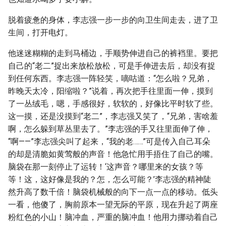
脱着疲惫的身体，李志强一步一步的向卫生间走去，进了卫
生间，打开电灯。
他迷迷糊糊的走到马桶边，手顺势伸进自己的裤裆里。要把
自己的“老二”捉出来放松放松，可是手伸进去后，却没有捉
到任何东西。李志强一阵轻笑，嘀咕道：“怎么啦？兄弟，
昨晚天太冷，阳缩啦？”说着，再次把手往里面一伸，摸到
了一丛绒毛，嗯，手感很好，软软的，好像比平时软了些。
这一摸，还是没摸到“老二”，李志强又笑了，“兄弟，害啥羞
啊，怎么躲到草丛里去了。”李志强的手又往里面伸了伸，
“啊——”李志强尖叫了起来，“我的老……”可是传入自己耳朵
的却是清脆如黄莺般的声音！他急忙用手捂住了自己的嘴。
脑袋在那一刻停止了运转！‘这声音？哪里来的女孩？等
等！这，这好像是我的？怎，怎么可能？’李志强的精神陡
然升高了数千倍！脑袋机械般的向下一点一点的移动。低头
一看，他傻了，胸前原本一望无际的平原，现在升起了两座
粉红色的小山！脑冲血，严重的脑冲血！他用力挪动着自己