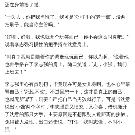
还在身前摇了摇。
“一边去，你把我当谁了。我可是‘公司’里的‘老干部’，没两
把刷子，能当你主管吗。”
“好啦，好啦，我也就开个玩笑而已，你不会这么叫真吧。”
说着李志强习惯性的把手搭在沈意肩上。
“叫真？我就是随着你的调走玩玩而已，你以为啊。”说着他
也伸手搭在了李志强的肩上。随口笑道，“走，小强，我们
上班去！”
李志强里心有点别扭，毕竟现在可是女儿身啊。也在心里暗
骂自己：‘死性不改’。不过回想一下，这才是真正的自己，
也就无所谓了，只要自己把自己当男孩就行了。可是当沈意
说出‘小强’两个字时，李志强是又愤怒，又心喜，借机撇开
了沈意的那只大手。主要原因是不想跟别人近距离的接触，
免得被人发现，出口还击说，“打住，我叫志强，不叫小
强！”