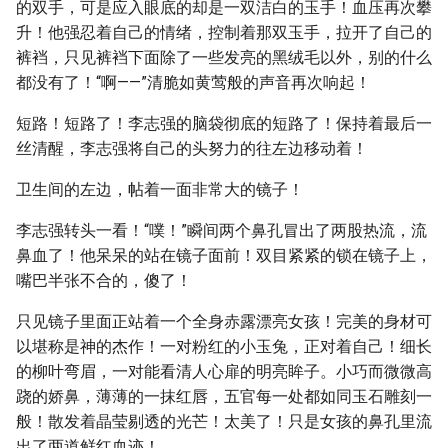
的双手，可是应入眼底的却是一双洁白的玉手！血压再次攀
升！他强忍着自己的情绪，控制着那双玉手，拉开了自己的
裤裆，只见裤裆下面除了一些发亮的黑绒毛以外，别的什么
都没有了！“啊——”清脆如黄莺般的声音再次响起！
短路！短路了！李志强的脑袋彻底的短路了！保持着最后一
丝清醒，李志强将自己的头努力的往左边移动着！
卫生间的左边，帖着一面非常大的镜子！
李志强转头一看！“噗！”瞬间两个鼻孔冒出了两股热流，流
鼻血了！他呆呆的站在镜子面前！双目紧紧的锁在镜子上，
嘴巴半张不合的，傻了！
只见镜子里面正站着一个全身赤露漂亮女孩！完美的身材可
以堪称是神的杰作！一对粉红的小玉兔，正对着自己！细长
的柳叶弯眉，一对能看清人心扉的明亮眸子。小巧而微微高
跷的娇鼻，薄薄的一抹红唇，五官每一处都如同玉石雕刻一
般！散发着晶莹剔透的光芒！太美了！只是女孩的鼻孔里流
出了两道鲜红血迹！