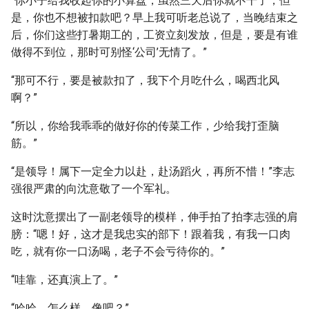
“你小子给我收起你的小算盘，虽然三天后你就不干了，但
是，你也不想被扣款吧？早上我可听老总说了，当晚结束之
后，你们这些打暑期工的，工资立刻发放，但是，要是有谁
做得不到位，那时可别怪‘公司’无情了。”
“那可不行，要是被款扣了，我下个月吃什么，喝西北风
啊？”
“所以，你给我乖乖的做好你的传菜工作，少给我打歪脑
筋。”
“是领导！属下一定全力以赴，赴汤蹈火，再所不惜！”李志
强很严肃的向沈意敬了一个军礼。
这时沈意摆出了一副老领导的模样，伸手拍了拍李志强的肩
膀：“嗯！好，这才是我忠实的部下！跟着我，有我一口肉
吃，就有你一口汤喝，老子不会亏待你的。”
“哇靠，还真演上了。”
“哈哈，怎么样，像吧？”