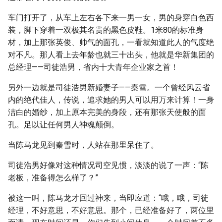
车门打开了，从车上左右各下来一男一女，男的身穿白色西
装，脚下穿着一双极其名贵的黑色皮鞋。1米80的标准身
材，加上那张英俊、帅气的面孔，一看就知道此人的气度绝
对不凡。那人看上去年龄也就三十出头，他就是华新集团的
总经理——司徒浩男，省内十大青年企业家之首！
另外一边就是司徒浩男新婚妻子——秦雪。一个曾经风云省
内的绝代佳人，传说，追求她的男人可以用万来计算！一身
洁白的婚纱，加上原本完美的身段，还有那张天使般的面
孔。足以让任何男人神魂颠倒。
当陈马龙见到秦雪时，人站在那里呆住了。
司徒浩男好像对这种情况司空见惯，淡淡的说了一声：“陈
老板，准备得怎么样了？”
被这一叫，陈马龙才回过神来，当即应道：“哦，哦，司徒
经理，不好意思，不好意思。那个，已经准备好了，两位里