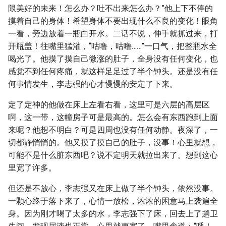
限美好的未来！怎么办？吐不出来怎么办？”他上下不停的
摸着自己的身体！希望身体不要出现什么不良的变化！眼角
一看，旁边放着一瓶白开水。二话不说，伸手就抓过来，打
开瓶盖！往嘴里猛灌，“咕噜，咕噜……”一口气，把整瓶水全
喝光了。他摸了摸自己微涨的肚子，全身没有任何变化，也
感觉不到任何疼痛，就这样足足过了半个钟头。还是没有任
何事情发生，李志强的心才慢慢的安定了下来。
定了定神的他做在床上左看右看，这里可是六层的高层区
啊，这一带，这幢房子可是最高的。怎么会有东西跑到上面
来呢？他想不明白？可是四周也没有任何动静。夜深了，一
切都静悄悄的。他又摸了摸自己的肚子，没事！心里就想，
可能不是什么脏东西吧？说不定明天就拉出来了。想到这心
里宽了许多。
但还是不放心，李志强又在床上做了半个钟头，依然没事。
一颗心终于落下来了，心情一放松，浓浓的困意马上袭遍全
身。因为刚才喝了太多的水，李志强下了床，回去上了趟卫