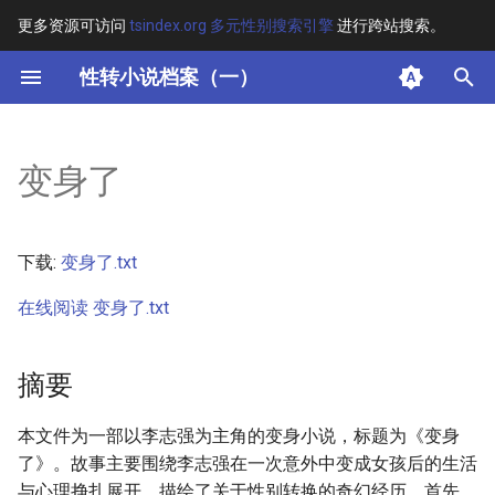
更多资源可访问
tsindex.org 多元性别搜索引擎
进行跨站搜索。
键
性转小说档案（一）
入
摘要
以
变身了
开
其他信息 [Processed Page
Metadata]
始
下载:
变身了.txt
搜
正文
在线阅读 变身了.txt
索
摘要
本文件为一部以李志强为主角的变身小说，标题为《变身
了》。故事主要围绕李志强在一次意外中变成女孩后的生活
与心理挣扎展开，描绘了关于性别转换的奇幻经历。首先，