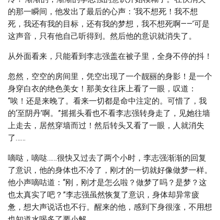
的那一瞬间，他发出了最后的心声：‘我不想死！我不想
死，我还有我的目标，还有我的梦想，我不想死啊——’可是
这声音，只有他自己听得到。然后他的意识就消失了。
从外面看来，只能看到李志强盖在被子里，全身不停的抖！
忽然，空空的房间里，凭空出现了一个靓丽的身影！是一个
身穿白衣的绝色美女！那美女往床上看了一眼，叹道：
“唉！还是来晚了。看来一切都是命中注定的。可惜了，我
的‘至阴丹’啊。”摇摇头看也不看李志强转身走了，见她往墙
上走去，居然穿墙而过！然后转头又看了一眼，人就消失
了……
嘀哒，嘀哒……很快又过去了两个小时，李志强渐渐的回复
了意识，他的身体也不冷了，刚才的一切就好像做梦一样。
他小声嘀咕道：“刚，刚才是怎么啦？做梦了吗？是梦？这
也太真实了吧？”李志强虽然恢复了意识，身体却异常疲
惫，想大声说话也不行。醒来的他，感到下身很涨，不用想
也知道水喝多了要小解。