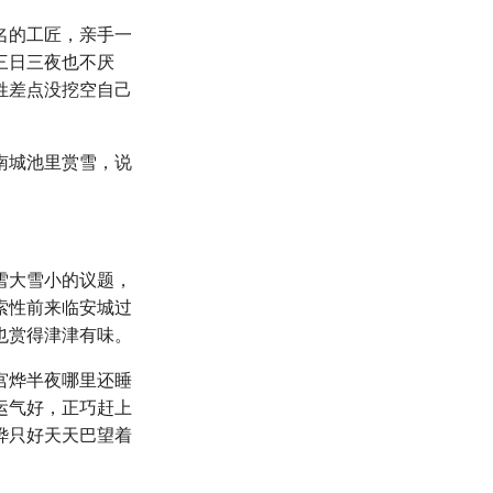
名的工匠，亲手一
三日三夜也不厌
姓差点没挖空自己
南城池里赏雪，说
雪大雪小的议题，
索性前来临安城过
也赏得津津有味。
宫烨半夜哪里还睡
运气好，正巧赶上
烨只好天天巴望着