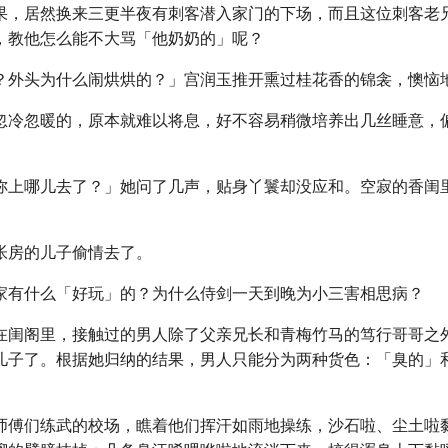
果，居然换来三更半夜有刺客潜入家门的下场，而且这位刺客老
，教他怎么能不大骂「他奶奶的」呢？
？外头为什么闹烘烘的？」宫润玉推开熏过桂花香的锦衾，懊恼
忽冷忽暖的，原本就难以将息，好不容易稍微培养出几丝睡意，
妳上哪儿去了？」她问了几声，贴身丫鬟却没应和。空寂的香闺
帐房的儿子偷情去了。
家有什么「好玩」的？为什么侍剑一天到晚为小三害相思病？
在闺阁里，接触过的男人除了父亲兄长和青梅竹马的笃行哥哥之
儿子了。根据她归纳的结果，男人只能分为两种货色：「臭的」
师傅们练武的校场，瞧着他们挥汗如雨地操练，沙石啦、尘土啦