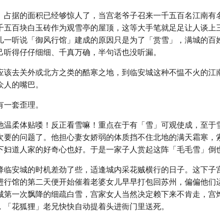
」占据的面积已经够惊人了，当宫老爷子召来一千五百名江南有
千五百块白玉砖作为观雪亭的屋顶，这等大手笔就足足让人谈上
儿一听说「御风行馆」建成的原因只是为了「赏雪」，满城的百
己听得仔仔细细、千真万确，半句话也没听漏。
应该去关外或北方之类的酷寒之地，到临安城这种不愠不火的江
众人的嘴巴。
有一套歪理。
他温柔体贴喽！反正看雪嘛！重点在于有「雪」可观使成，至于
次要的问题了。他担心妻女娇弱的体质挡不住北地的满天霜寒，
下妇道人家的好奇心也好。于是一家子人赏起这阵「毛毛雪」倒
降临安城的时机差劲了些，适逢城内采花贼横行的日子。这下子
进行馆的第二天便开始催着老婆女儿早早打包回苏州，偏偏他们
城第一次飘降的细疏白雪，宫家女人当然决定赖下来不肯走，宫
，「花狐狸」老兄快快自动提着头进衙门里送死。