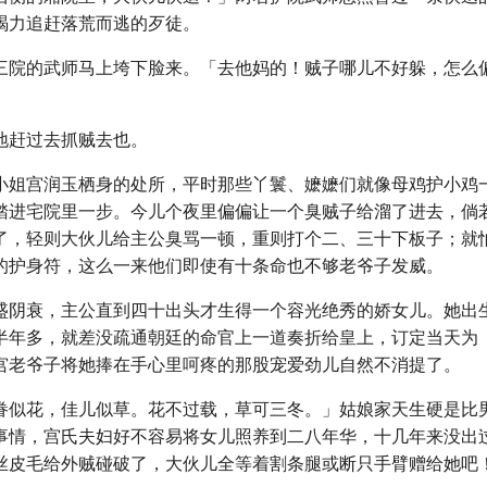
竭力追赶落荒而逃的歹徒。
三院的武师马上垮下脸来。「去他妈的！贼子哪儿不好躲，怎么
地赶过去抓贼去也。
小姐宫润玉栖身的处所，平时那些丫鬟、嬷嬷们就像母鸡护小鸡
踏进宅院里一步。今儿个夜里偏偏让一个臭贼子给溜了进去，倘
了，轻则大伙儿给主公臭骂一顿，重则打个二、三十下板子；就
的护身符，这么一来他们即使有十条命也不够老爷子发威。
盛阴衰，主公直到四十出头才生得一个容光绝秀的娇女儿。她出
半年多，就差没疏通朝廷的命官上一道奏折给皇上，订定当天为
宫老爷子将她捧在手心里呵疼的那股宠爱劲儿自然不消提了。
眷似花，佳儿似草。花不过载，草可三冬。」姑娘家天生硬是比
事情，宫氏夫妇好不容易将女儿照养到二八年华，十几年来没出
丝皮毛给外贼碰破了，大伙儿全等着割条腿或断只手臂赠给她吧