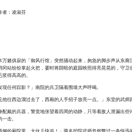
作者：凌淑芬
本万籁俱寂的「御风行馆」突然骚动起来，匆急的脚步声从东廊
哨冈站纷纷掌起火把，霎时将阴暗的庭园映照得亮晃晃的，守卫
毛竖得高高的。
发现任何踪影？」南院的兵卫隔着围墙大声呼喝。
见他往西边溜过去了，西厢的人手招子放亮一点。」东堂的武师
身配戴的兵器，警觉地张望着四周的动静，只等着敌人泄漏出些
的一击。
西侧的厢院里，大伙儿快追！」两名护院武师忽然瞥过一条快迅