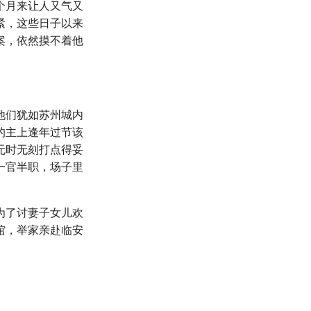
个月来让人又气又
紧，这些日子以来
案，依然摸不着他
他们犹如苏州城内
的主上逢年过节该
无时无刻打点得妥
一官半职，场子里
为了讨妻子女儿欢
馆，举家亲赴临安