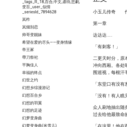
_tags_R_18,百合,中文,虐待,悲劇,
变百_user_似情
小玉儿传奇 
_seriesId_7894628
岚柞
第一章
岚烟别恋
帅哥变靓妹
达达达……
希望在爱的尽头——变身情缘
「有刺客！」
帝王冢
帶刀祭祀
二更天时分，原
平胸佳人
冲向西厢。各处
围巡视，每根汗
幸福的终点
幻世之约
「东堂口有没有
幻想乡综漫游记
幻想百合乡
「没有！有人瞧
幻想的羽翼
众人刷地抽出随
幻想的足迹
过去给他最致命
幻梦变身曲
幻梦变身曲(米雪儿)
「在这里！他在