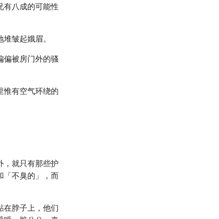
兄有八成的可能性
地堆皱起娥眉。
偏偏被房门外的骚
里惟有空气环绕的
外，就只有那些护
和「不臭的」，而
黏在脖子上，他们