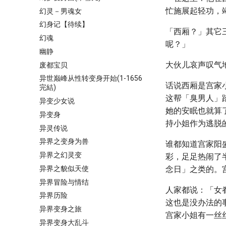
忙施展起轻功，
幻灵－男魂女
幻身记【待续】
「西厢？」其它
幻魂
呢？」
幽静
大伙儿哀声叹气
废都宝贝
异世巅峰从性转变身开始(1-1656
话说西厢是宫家
完結)
这帮「臭男人」
异变少女说
她的安眠也就算
异变身
持小姐作为逃脱
异灵传说
异界之变身为兽
谁都知道宫家阳
异界之幻灵变
彩，足足热闹了
异界之貌似天使
念日」之类的。
异界冒险与情结
人家都说：「女
异界历险
这也是没办法的
异界变身之旅
宫家小姐有一丝
异界变身大乱斗