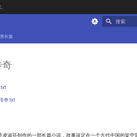
索。
键入以开始
类长篇
传奇
xt
奇.txt
是凌淑芬创作的一部长篇小说，故事设定在一个古代中国的架空