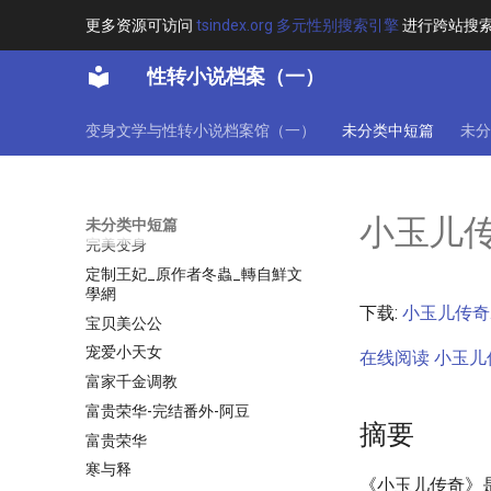
孽之缘
更多资源可访问
tsindex.org 多元性别搜索引擎
进行跨站搜
孽之缘（原孽缘）
宁死不做女人
性转小说档案（一）
宅男也穿越之变身软妹
宅男变公主
变身文学与性转小说档案馆（一）
未分类中短篇
未分
宅男变身以后
宅男战记之变身赤骑士
守卫者的冬天（完结）
小玉儿
未分类中短篇
完美变身
定制王妃_原作者冬蟲_轉自鮮文
學網
下载:
小玉儿传奇.t
宝贝美公公
宠爱小天女
在线阅读 小玉儿传
富家千金调教
富贵荣华-完结番外-阿豆
摘要
富贵荣华
寒与释
《小玉儿传奇》