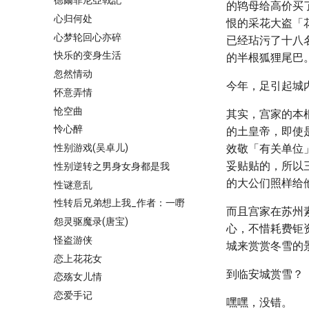
德爾菲尼亞戰記
的鸨母给高价买
心归何处
恨的采花大盗「
心梦轮回心亦碎
已经玷污了十八
快乐的变身生活
的半根狐狸尾巴
忽然情动
今年，足引起城
怀意弄情
怆空曲
其实，宫家的本
怜心醉
的土皇帝，即使
性别游戏(吴卓儿)
效敬「有关单位
妥贴贴的，所以
性别逆转之男身女身都是我
的大公们照样给
性谜意乱
性转后兄弟想上我_作者：一嘢
而且宫家在苏州
怨灵驱魔录(唐宝)
心，不惜耗费钜
怪盗游侠
城来赏赏冬雪的
恋上花花女
到临安城赏雪？
恋殇女儿情
恋爱手记
嘿嘿，没错。