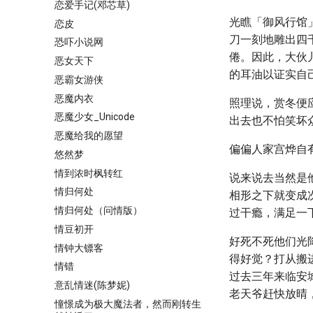
恋爱手记(邓芯草)
光瞧「御风行馆
恋皮
刀一刻地雕出四
恐吓小说网
倦。因此，大伙
恶女天下
的耳油以证实自
恶霸女游侠
恶魔内衣
照理说，赏冬便
恶魔少女_Unicode
出去也不怕笑坏
恶魔给我的愿望
偏偏人家宫烨自
悠然梦
情到浓时枫转红
说来说去当然是
情归何处
相形之下就变成
情归何处（问情版）
过干瘾，满足一
情豆初开
好死不死他们光
情钟大镖客
得好觉？打从搬
情错
过去三年来临安
意乱情迷(陈梦妮)
老天爷赶快放晴
憧憬成为极大魔法者，然而刚转生