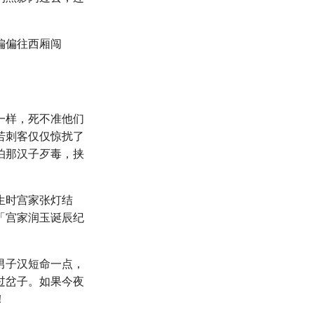
偏偏往西厢闯
一样，死不准他们
若刺客仅仅惊扰了
怕那汉子歹毒，挟
生时宫家张灯结
「宫家润玉诞辰纪
男子汉短命一点，
过岔子。如果今夜
！