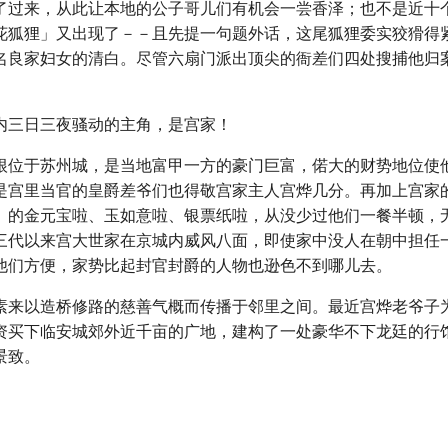
了过来，从此让本地的公子哥儿们有机会一尝香泽；也不是近十
花狐狸」又出现了－－且先提一句题外话，这尾狐狸委实狡猾得
名良家妇女的清白。尽管六扇门派出顶尖的衙差们四处搜捕他归
。
内三日三夜骚动的主角，是宫家！
根位于苏州城，是当地富甲一方的豪门巨富，偌大的财势地位使
是宫里当官的皇爵差爷们也得敬宫家主人宫烨几分。再加上宫家
」的金元宝啦、玉如意啦、银票纸啦，从没少过他们一餐半顿，
三代以来宫大世家在京城内威风八面，即使家中没人在朝中担任
他们方便，家势比起封官封爵的人物也逊色不到哪儿去。
素来以造桥修路的慈善气概而传播于邻里之间。最近宫烨老爷子
资买下临安城郊外近千亩的广地，建构了一处豪华不下龙廷的行
景致。