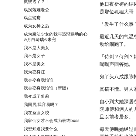
就被透了？！
他日夜祈祷的结
戏拐落难老公
是那位狐狸大哥
戏点鸳鸯
「发生了什么事
成为女神之后
成为魔法少女的我与逐渐躁动的心
最近几天的气温
⊙月白琦璃⊙未完
动给闹跑了。
我不是大美女
我不是女子
「侍剑？侍剑？
我不是美女
嗡嗡声回答她。
我为变身狂
鬼丫头八成跟陈
我会变身我怕谁
我会变身我怕谁（新版）
真搞不懂。男人
我变成了萝莉
自小到大她深居
我同居,我容易吗？
院师傅和佣人的
我在圣凌女校
且以前者居多。
我家仙女才不会成为最终boss
我想知道我要什么
每天傍晚她经过