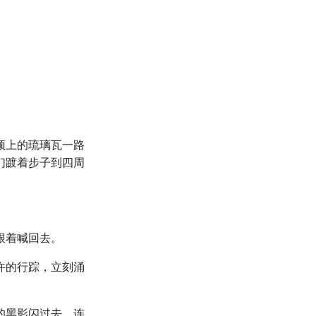
顶上的琉璃瓦一路
们踱着步子到四周
跟着喊回去。
许的行踪，立刻涌
的黑影闪过去，连