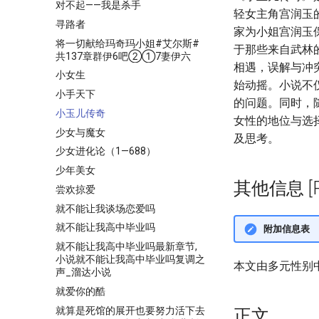
对不起——我是杀手
轻女主角宫润玉
寻路者
家为小姐宫润玉
将一切献给玛奇玛小姐#艾尔斯#
于那些来自武林
共137章群伊6吧②①7妻伊六
相遇，误解与冲
小女生
始动摇。小说不
小手天下
的问题。同时，
小玉儿传奇
女性的地位与选
少女与魔女
及思考。
少女进化论（1—688）
少年美女
其他信息 [Pro
尝欢掠爱
就不能让我谈场恋爱吗
就不能让我高中毕业吗
附加信息表
就不能让我高中毕业吗最新章节,
小说就不能让我高中毕业吗复调之
本文由多元性别
声_溜达小说
就爱你的酷
就算是死馆的展开也要努力活下去
正文