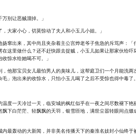
千万别让恶贼溜掉。」
了，大家小心，切莫惊动了夫人和小玉儿小姐。」
地扬窜出来，其中尚且夹杂着主公宫烨老爷子焦急的斥骂声：「
愣在这里做什么？还不赶快跟去捉贼，小玉儿如果让那家伙给吓
泡收惊水给她喝不可。」
到，他那宝贝女儿最怕男人的臭味儿，这帮庭卫们一个月能洗两
杂毛」泡出来的收惊水，只怕小玉儿喝了之后不受惊也得中毒了
的温度一天冷过一天，临安城的枫红似乎在一夜之间尽数褪下艳
然飘下白茫茫、轻飘飘的天羽，银雪匝地，满世尘嚣转眼间点缀
城内最轰动的大新闻，并非美名传播天下的秦淮名妓封小仙终于