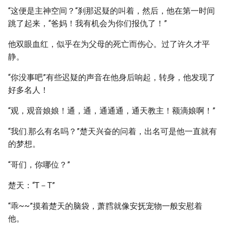
“这便是主神空间？“刹那迟疑的叫着，然后，他在第一时间
跳了起来，“爸妈！我有机会为你们报仇了！”
他双眼血红，似乎在为父母的死亡而伤心。过了许久才平
静。
“你没事吧”有些迟疑的声音在他身后响起，转身，他发现了
好多名人！
“观，观音娘娘！通，通，通通通，通天教主！额滴娘啊！”
“我们.那么有名吗？”楚天兴奋的问着，出名可是他一直就有
的梦想。
“哥们，你哪位？”
楚天：“T－T”
“乖~~”摸着楚天的脑袋，萧膤就像安抚宠物一般安慰着
他。