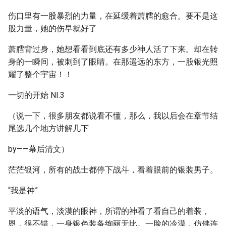
伤口里有一股暴烈的力量，在延缓着萧膤的愈合。要不是这
股力量，她的伤早就好了
萧膤背过身，她想看看到底还有多少神人活了下来。却在转
身的一瞬间，被刺到了眼睛。在那遥远的东方，一股银光照
耀了整个宇宙！！
一切的开始 NI.3
（说一下，很多朋友都说看不懂，那么，我以后会在章节结
尾选几个地方讲解几下
by——幕后清文）
茫茫银河，所有的战士都停下战斗，看着眼前的银装男子。
“我是神”
平淡的语气，淡漠的眼神，所谓的神看了看自己的着装，
恩，很不错，一身银色装备绚丽无比。一脸的冷漠，仿佛连