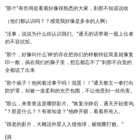
“那个”有些局促看着好像很熟悉的大家，刹那不知该说啥
（他们都认识吗？？感觉我好像是多余的人啊）
“没事，说说为什么你认识我们。”通天的话带着一股上位者
的不容抗拒。
“那个，好像叫什么‘神’的存在把你们的样貌特征简直就像复
印一般，搞在我们的脑子里，想忘都忘不了”刹那不自觉的
全都说了出来
“那个疯子！他闲着没事干吗！混蛋！！”通天教主一拳打向
防护罩，却被一道柔和的光芒包围，不让他受到一丝伤害。
“那么，来查查这是哪部影片。”恢复冷静后，通天开始查询,
“？那是什么？？有谁知道？”他睁开眼，看着所有人。
“很老的影片，大概说外星人入侵地球，被细菌打败。”
{滴.