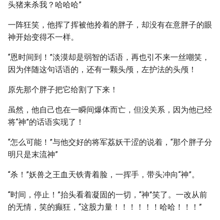
头猪来杀我？哈哈哈”
一阵狂笑，他挥了挥被他拎着的胖子，却没有在意胖子的眼
神开始变得不一样。
“恩时间到！”淡漠却是弱智的话语，再也引不来一丝嘲笑，
因为伴随这句话语的，还有一颗头颅，左护法的头颅！
原先那个胖子把它给割了下来！
虽然，他自己也在一瞬间爆体而亡，但没关系，因为他已经
将“神”的话语实现了！
“怎么可能！”与他交好的将军荔妖干涩的说着，“那个胖子分
明只是末流神”
“杀！”妖兽之王血天铁青着脸，一挥手，带头冲向“神”。
“时间，停止！”抬头看着凝固的一切，“神”笑了。一改从前
的无情，笑的癫狂，“这股力量！！！！！！哈哈！！！”