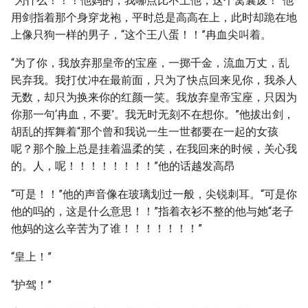
“为什么！！！他妈的，我哪点比不上他，这个窝囊废！”他
用剑指着那个身穿龙袍，平时总是高高在上，此时却跪在地
上像只狗一样的男子，“这个王八蛋！！”冉血尖叫着。
“为了你，我放弃那皇帝的宝座，一掷千金，流血万丈，乱
民弃我。我打仗冲在最前面，只为了快点回来见你，我杀人
无数，却只为换来你的红颜一笑。我放弃皇帝宝座，只因为
你那一句‘冉血，不要’。我无时无刻不在想你。”他拔出剑，
胡乱的挥舞着“那个曾和我说一生一世都要在一起的女孩
呢？那个脸上总是挂着温柔的笑，在我回来的时候，关心我
的。人，呢！！！！！！！！”他的话越发高昂
“可是！！”他的声音像在玻璃划过一般，尖锐刺耳。“可是你
他的吗的，这是什么意思！！”指着衣衫不整的他与她“老子
他妈的这么辛苦为了谁！！！！！！！”
“皇上！”
“护驾！”