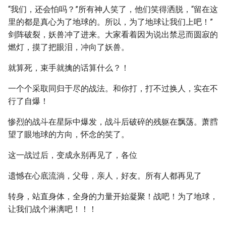
“我们，还会怕吗？”所有神人笑了，他们笑得洒脱，“留在这
里的都是真心为了地球的。所以，为了地球让我们上吧！”
剑阵破裂，妖兽冲了进来。大家看着因为说出禁忌而圆寂的
燃灯，摸了把眼泪，冲向了妖兽。
就算死，束手就擒的话算什么？！
一个个采取同归于尽的战法。和你打，打不过换人，实在不
行了自爆！
惨烈的战斗在星际中爆发，战斗后破碎的残躯在飘荡。萧膤
望了眼地球的方向，怀念的笑了。
这一战过后，变成永别再见了，各位
遗憾在心底流淌，父母，亲人，好友。所有人都再见了
转身，站直身体，全身的力量开始凝聚！战吧！为了地球，
让我们战个淋漓吧！！！