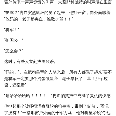
窗外传来一声声惊慌的叫声，太监那种独特的叫声混在里面
“护驾？”冉血突然疯狂的笑了起来，他打开窗，向外面喊着
“他妈的，老子是冉血，谁敢护驾！！”
“将军！”
“护国公！”
“怎么会？”
这时，有些人立刻拔剑砍杀。
“妈的，”。在把狗皇帝的人杀光后，所有人都骂了起来“要不
是将军一定要那个混蛋做皇帝，老子早反了，草！那个垃
圾，还皇帝”
“哈哈哈哈哈哈！！！！！”冉血的笑声中充满了复仇的快感
他抓起那个被吓得浑身酥软的狗皇帝，带到了窗前，“看见
了没有！”一指那窗户外面的千军万马，他对狗皇帝说“你他