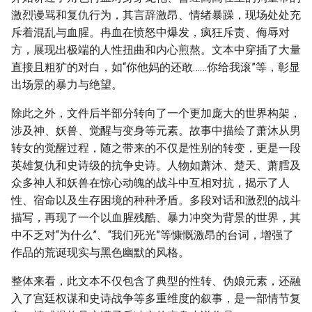
激烈谩骂和复仇行为，其言辞激昂、情绪暴躁，现场处处充
斥着混乱与血腥。冉血在愤怒中爆发，疯狂斥责、侮辱对
方，展现出极端的人性扭曲和内心煎熬。文本中穿插了大量
直接且粗犷的对白，如“你他妈的还敢……你给我滚”等，彰显
出场景的暴力与绝望。
除此之外，文件后半部分转向了一个更加庞大的世界构架，
涉及神、妖兽、觉醒与变身等元素。故事中描绘了萧沐从男
转女的觉醒过程，随之带来的不仅是性别的转变，更是一段
英雄复仇和史诗级的抗争史诗。人物如萧沐、楚天、萧膤及
众多神人和妖兽在惊心动魄的战斗中互相对抗，揭示了人
性、宿命以及生存困境的种种矛盾。多段对话和激烈的战斗
描写，再现了一个以血腥残酷、暴力冲突为背景的世界，其
中不乏对“为什么”、“我们死光”等慷慨激昂的台词，增强了
作品的荒诞现实与黑色幽默的风格。
整体来看，此文本不仅包含了典型的性转、伪娘元素，还融
入了宫廷权谋和史诗战争等多重维度的叙事，是一部情节复