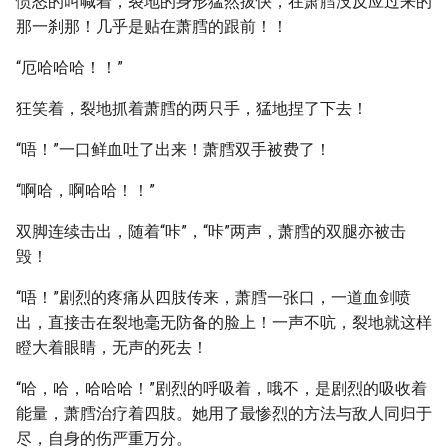
愤怒的叫喊着，裂地的身形猛然拔快，在萧膤没反应过来的
那一刹那！几乎是贴在萧膤的跟前！！
“厄哈哈哈！！”
狂笑着，裂地抓着萧膤的两只手，猛地捏了下去！
“唔！”一口鲜血吐了出来！萧膤双手被费了！
“啊哈，啊哈哈！！”
双脚连续击出，随着“咔”，“咔”两声，萧膤的双腿亦被击
毁！
“唔！”剧烈的疼痛从四肢传来，萧膤一张口，一道血剑喷
出，直接击在裂地毫无防备的脸上！一声不吭，裂地就这样
瞪大着眼睛，无声的死去！
“哈，哈，哈哈哈！”剧烈的呼吸着，哦不，是剧烈的吸收着
能量，萧膤治疗着四肢。她用了最惨烈的方法与敌人同归于
尽，自身的伤严重万分。