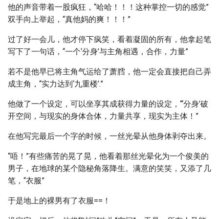
他的声音带着一股疯狂，“哈哈！！！这种掌控一切的感觉”
双手向上举起，“真他妈的爽！！！”
过了好一会儿，他才停下疯笑，看着凝固的所有，他拿起笔
写下了一句话，“一个‘分身’与主角相遇，合作，力量”
若不是他早已将主角气运给了萧膤，他一定会直接把自己弄
成主角，“实力达到‘九重楼’.”
他做了一个设定，可以坐享其成获得力量的设定，“‘分身’破
开空间，与现实的身体合体，力量共享，现实为主体！”
在他写完最后一个字的时候，一丝光晕从他身体剥夺出来。
“唔！”有些痛苦的晃了晃，他看着那丝光晕化为一个俊美的
男子，在地球的某个隐秘角落降生。满意的笑笑，又添了几
笔，“衣服”
于是地上的裸男有了衣服==！