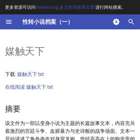
更多资源可访问
tsindex.org 多元性别搜索引擎
进行跨站搜索。
键
性转小说档案（一）
入
摘要
以
媒触天下
开
其他信息
始
正文
下载:
媒触天下.txt
搜
在线阅读 媒触天下.txt
索
摘要
该文件为一部以变身小说为主题的长篇故事文本，内容充斥
着激烈的宫廷斗争、血腥暴力与史诗般的战争场面。文本一
开始讲述了角色冉血对身穿龙袍、曾经高高在上的狗皇帝的