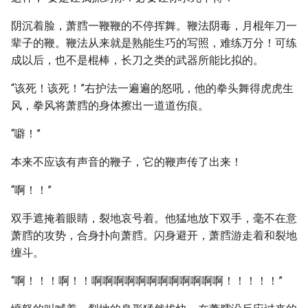
阴沉着脸，萧膤一鞭鞭的不停挥舞。鞭法阴毒，月棍年刀一
辈子的鞭。鞭法从来就是熟能生巧的写照，难练万分！可练
成以后，也不是棍棒，长刀之类的武器所能比拟的。
“该死！该死！”右护法一遍遍的怒吼，他的拳头舞得虎虎生
风，拳风将萧膤的身体擦出一道道伤痕。
“噼！”
本来不应该有声音的鞭子，它的鞭声传了出来！
“啊！！”
双手遮掩着眼睛，裂地哀号着。他猛地放下双手，毫不在意
萧膤的攻势，合身扑向萧膤。闪身避开，萧膤游走着和裂地
缠斗。
“啊！！！啊！！啊啊啊啊啊啊啊啊啊啊啊啊！！！！！”