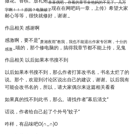
撒花。香槟。放礼炮
恭喜偶吧，存着的章节全他妈的不见了。几万
现在在网吧码一章，上传》希望大家
字啊！！！原因？电脑破了
耐心等等，很快就修好，谢谢
~
作品相关 感谢啊
感激啊，要不是“
萧湘夜雨”教我，我也不能退出作家专区啊，十分的
喵的，那个修电脑的，搞得我章节都不能上传，见鬼
感激
~
作品相关 以后如果本书搜不到
以后如果本书搜不到，那么作者打算改书名，书名太烂了的
说。那个，欢迎到讨论区说出自己的建议，谢谢。以后我有
可能会改书名的，所以，请大家偶尔来这篇相关看看
如果真的找不到此书，那么。请找作者“幕后清文”
话说，作者给自己起了个外号“蚊子”
咋样，有品味吧O(∩_∩)O