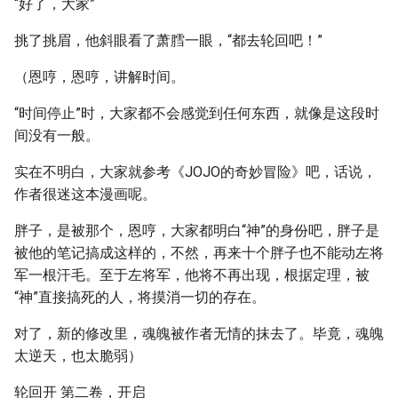
“好了，大家”
挑了挑眉，他斜眼看了萧膤一眼，“都去轮回吧！”
（恩哼，恩哼，讲解时间。
“时间停止”时，大家都不会感觉到任何东西，就像是这段时
间没有一般。
实在不明白，大家就参考《JOJO的奇妙冒险》吧，话说，
作者很迷这本漫画呢。
胖子，是被那个，恩哼，大家都明白“神”的身份吧，胖子是
被他的笔记搞成这样的，不然，再来十个胖子也不能动左将
军一根汗毛。至于左将军，他将不再出现，根据定理，被
“神”直接搞死的人，将摸消一切的存在。
对了，新的修改里，魂魄被作者无情的抹去了。毕竟，魂魄
太逆天，也太脆弱）
轮回开 第二卷，开启