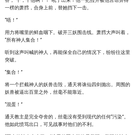
答，“干，干他啊！！”吼了出来！他一把拉开被他言语弄得
一楞的萧膤，合身上前，替她挡下一击。
“唔！”
用力将嘴里的鲜血咽下。破开三妖围击线。萧膤大声叫着，
“所有神人集合！”
听到这声叫喊的神人，再能保全自己的情况下，纷纷往这里
突破。
“集合！”
将一个拦截神人的妖兽击毁，通天将诛仙四剑抛出。周围的
妖兽被逼出百里之外，丝毫不能靠近。
“混蛋！”
通天教主是完全夺舍的，丝毫没有受到现代的任何“污染”。
他如此愤骂出口，可见战事对他们的不利。