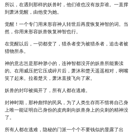
所以，在遇到那样的妖兽时，他们谁也没有放弃谁。一直撑
到萧沐觉醒，由他变为她。
觉醒！一个专门用来形容神人转世后再度恢复神智的词。当
然，你用来形容妖兽恢复神智也行。
在觉醒以后，一切都变了，猎杀者变为被猎杀者，追击者被
猎物所杀。
神的意志岂是那种渺小的，连神智都没开的妖兽所能亵渎
的。在用威压把它压成碎片后，萧沐和楚天遥遥相对，咧嘴
笑了起来。拉着楚天，萧沐直接飞向了家。
妖兽的封印被揭开了，所有人都在逃难。
封神时期，那种彪悍的民风，为了人类生存而不惜将自己身
上唯一能证明自己身份的皮肉刺向妖兽身上的尖刺的精神没
了。
所有人都在逃难，隐秘的门派一个个不要钱似的显露了出