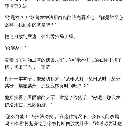
感情都欠缺。
“你是神？！”妖兽左护法用白痴的眼光看着他，“你是神又怎
么样！我们杀的就是神！”
把弯刀放到唇边，伸出舌头舔了舔。
“给我杀！”
看着眼前冲涌过来的妖兽大军，“神”毫不惧怕的在怀中掏了
掏，掏出了恩，一支笔
打开一本本子，他念叨起来，“某年某月，某日某时，某分
某秒，某厘某毫，恩这应该算时间吧？？”
他抬头看了看眼前的大军，讲起了冷笑话，“好吧，那么左
护法死亡，死因偷袭。”
“怎么可能！”左护法冷笑，“在这种情况下，会有人能杀我
吗？难道”拎起旁边那个被打断四肢的胖子，“难道你要让这