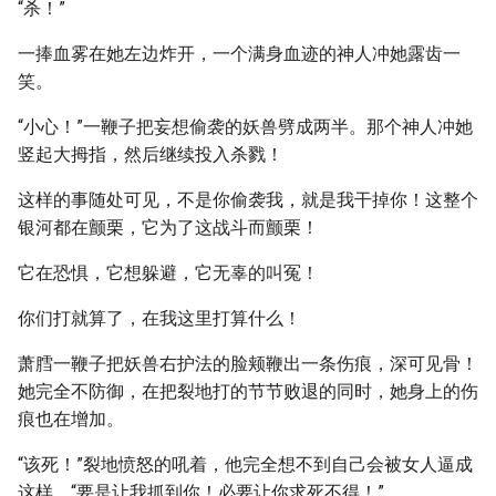
“杀！”
一捧血雾在她左边炸开，一个满身血迹的神人冲她露齿一
笑。
“小心！”一鞭子把妄想偷袭的妖兽劈成两半。那个神人冲她
竖起大拇指，然后继续投入杀戮！
这样的事随处可见，不是你偷袭我，就是我干掉你！这整个
银河都在颤栗，它为了这战斗而颤栗！
它在恐惧，它想躲避，它无辜的叫冤！
你们打就算了，在我这里打算什么！
萧膤一鞭子把妖兽右护法的脸颊鞭出一条伤痕，深可见骨！
她完全不防御，在把裂地打的节节败退的同时，她身上的伤
痕也在增加。
“该死！”裂地愤怒的吼着，他完全想不到自己会被女人逼成
这样，“要是让我抓到你！必要让你求死不得！”