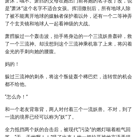
萧沐，哦不。萧膤的父母在她出门前将她的名字改了改，说
是“萧沐”这个名字不适合女孩。挥泪撒别后，所有地球人除
了被不能离开地球的媒触者保护着以外，还有一个二等神弄
了个玄关镜和地球人一起看神级的大战。
萧膤躲过一个轰击波，抬手将身边的一个三流妖兽轰碎，救
了一个三流神。却没想到这个三流神乘机靠了上来，将闪着
金光的手刺向她的腰腹。
妈的！
躲过三流神的刺杀，将这个叛徒轰个稀巴烂，连转世的机会
都不给他。
“怎么办！”
和一个老友背靠背，两人对付着三个一流妖兽。不对，到了
一流的境界已经可以称为“妖”了。
全力抵挡两个妖的合击后，被现代“污染”的燃灯喘着粗气回