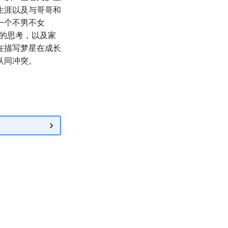
生涯以及与哥哥和
一个不男不女
同的思考，以及家
在描写梦星在成长
认同冲突。