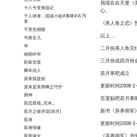
我现在在天更《
十八号变身战记
心。
千人律者，国崩小姐#果啤#共75
章
《美人鱼之恋》
千里也相随
以上……
半路女儿
华
二月份美人鱼完
南朝吟华
三月份或四月份
卧薪尝蛋
卿本佳人
若月寒吧成立
原来我是妞
更新时间2008-2-2
原来是美男啊之守护
厨神
百度贴吧若月寒
双恋星镜_完本_
新书《异界萌军
双月之彼岸花(胡月)
双身
更新时间2008-3-1
双身情缘
《异界萌军》书号1
双面淑女