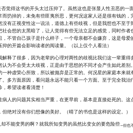
者是否觉得这书的开头太过压抑了。虽然这也是张显人性丑恶的一
常而扔掉的，未免有些匪夷所思，更何况这家人还是很有钱的，
然没有正视变性这一说法，道德上有些歧视，但是我想也不至于
把社会想的太黑暗了，让人觉得有些无法立足的感觉，同时作者
丑，不管自己孩子是什么样子，一个母亲都不会嫌弃，这是母爱
压抑的开篇会影响读者的阅读量。（以上仅个人看法）
我解释了很多，因为老辈的心理对两性的歧视比我们这一辈重得
然认为不会受太大歧视，正是由于思想的不同才会产生如此差别
的一种虚荣心所致，所以被抛弃是正常的。何况星的家庭本来就
了。多方面原因，看问题永远不能只看一个方面。至于完全我治
诊，希望读者看清楚！
性病人的问题其实相当严重，在更早前，基本是直接处死的。这
，但绝对没有你们想像的美好。（晴了的书也是这样的设定。）
性人却不能变男的啊？就我所知变男的虽然比变女的要危险些
~但也