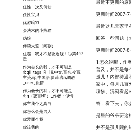
最近不更新的原
任性一次又何妨
更新时间2007-7-2
任性宝贝
优游暗羽
最近这几天家里
会法术的小熊猫
回答一些问题（
伪娘
伴读太监（阉割）
更新时间2007-8-1
住嘴！我才不是驱逐舰！◎第497
章
1.怎么说哪，
作为会长的我，才不可能是
普及，并不是每
rbqII_tags_R_18,中文,百合,变百,
孤儿！内部待遇
主受,np,中国語,萝莉,高h,调教
_user_似情
家中，每月几百
作为会长的我，才不可能是
凄惨、沉闷看起
rbq（变百NP）_作者：似情
答：看下去，你
你主我仆之真白
你怎么会是男人
是星的爷爷要这
你爱哪个我
并不是孤儿院的
你该我的