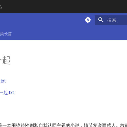
索。
键入以开始
类长篇
一起
xt
起.txt
是一本围绕跨性别和自我认同主题的小说，情节复杂而感人。故