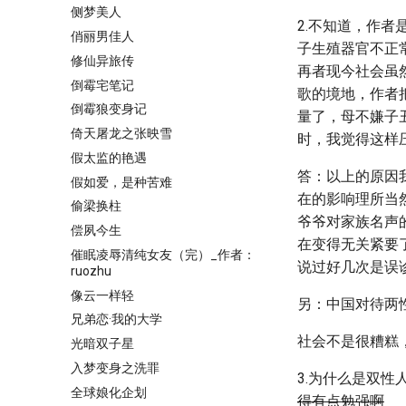
侧梦美人
2.不知道，作
俏丽男佳人
子生殖器官不正
修仙异旅传
再者现今社会虽
倒霉宅笔记
歌的境地，作者
倒霉狼变身记
量了，母不嫌子
倚天屠龙之张映雪
时，我觉得这样
假太监的艳遇
答：以上的原因
假如爱，是种苦难
在的影响理所当
偷梁换柱
爷爷对家族名声
偿夙今生
在变得无关紧要
催眠凌辱清纯女友（完）_作者：
说过好几次是误
ruozhu
像云一样轻
另：中国对待两
兄弟恋·我的大学
社会不是很糟糕
光暗双子星
入梦变身之洗罪
3.为什么是双
全球娘化企划
得有点勉强啊