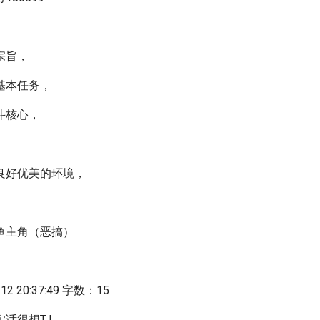
宗旨，
基本任务，
斗核心，
良好优美的环境，
鱼主角（恶搞）
2 20:37:49 字数：15
话很想TJ