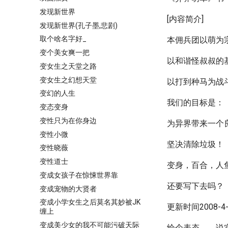
发现新世界
[内容简介]
发现新世界(孔子墨,悲剧)
取个啥名字好_
本佣兵团以萌为
变个美女爽一把
以和谐怪叔叔的
变女生之天堂之路
变女生之幻想天堂
以打到种马为战
变幻的人生
我们的目标是：
变态变身
变性只为在你身边
为异界带来一个
变性小微
坚决清除垃圾！
变性晓薇
变性道士
变身，百合，人
变成女孩子在惊悚世界靠
还要写下去吗？
变成宠物的大贤者
变成小学女生之后莫名其妙被JK
更新时间2008-4-1
缠上
变成美少女的我不可能污破天际
给个表态。。说实