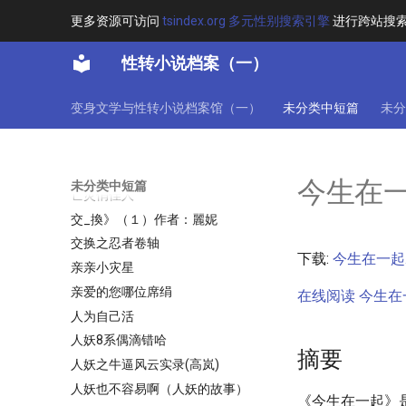
乱世花魁的奋斗人生
更多资源可访问
tsindex.org 多元性别搜索引擎
进行跨站搜
二十八岁未成年
二变倾心
性转小说档案（一）
于禁忌之地为邻⊙Outregulator⊙
全本_
变身文学与性转小说档案馆（一）
未分类中短篇
未分
云伴心君
云夕
云的故事(凌云)
今生在
未分类中短篇
亡灵俏佳人
交_換》（１）作者：麗妮
交换之忍者卷轴
下载:
今生在一起.t
亲亲小灾星
亲爱的您哪位席绢
在线阅读 今生在一
人为自己活
人妖8系偶滴错哈
摘要
人妖之牛逼风云实录(高岚)
人妖也不容易啊（人妖的故事）
《今生在一起》