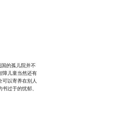
我国的孤儿院并不
智障儿童当然还有
全可以寄养在别人
的书过于的忧郁、
。