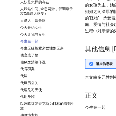
人妖是怎样的存在
的女孩为主，她
人妖站中间_全息网游，低调痞子
姐姐之间深厚的
攻X高调人妖受）
的‘怪物’，承
人是人，妖是妖
庭、爱情与社会
今天开始女生
过程中对亲情的
今天让我当女生
今生在一起
其他信息 [Pro
今生无缘相爱来世性别无奈
他变成了她
仙剑之清绝传说
附加信息表
代号羽翼
代嫁
本文由多元性别
代班男公关
代理见习天使
正文
代用身體
以攻略红发香克斯为目标的海贼生
今生在一起
涯
仲夏情方炽