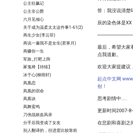
公主狂飙记
答：我没说清楚
公主非公爵
六月见倾心
辰的染色体是X
关于成为温柔太太这件事1-61(2)
―――――――
再生少女(李云菲)
再说一遍我不是女生(君寒月)
最后，希望大家
再赚你一生
点我道歉。
军旅_打靶上阵
欢迎大家提建议
冢鬼袶【待续】
冰于心(柳雨轩)
起点中文网 ww
凤凰恋
创！
凤凰的宿命
思考剧情中……
凤凰诀
凤舞鸾鸣
更新时间2007-8-2
刀侠战姬血风录
在悲剧和喜剧之间
分手后我变成了女友
别人翻译的，但进度比较靠前