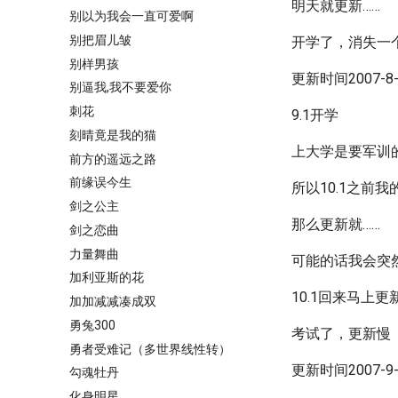
明天就更新……
别以为我会一直可爱啊
别把眉儿皱
开学了，消失一
别样男孩
更新时间2007-8-3
别逼我,我不要爱你
刺花
9.1开学
刻晴竟是我的猫
上大学是要军训
前方的遥远之路
前缘误今生
所以10.1之前
剑之公主
那么更新就……
剑之恋曲
力量舞曲
可能的话我会突
加利亚斯的花
10.1回来马上更
加加减减凑成双
勇兔300
考试了，更新慢
勇者受难记（多世界线性转）
更新时间2007-9-2
勾魂牡丹
化身明星