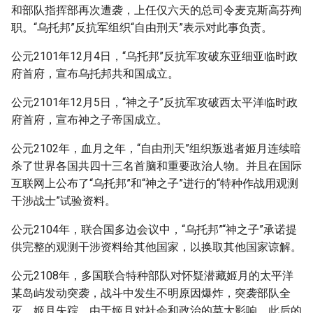
和部队指挥部再次遭袭，上任仅六天的总司令麦克斯高芬殉
职。“乌托邦”反抗军组织“自由刑天”表示对此事负责。
公元2101年12月4日，“乌托邦”反抗军攻破东亚细亚临时政
府首府，宣布乌托邦共和国成立。
公元2101年12月5日，“神之子”反抗军攻破西太平洋临时政
府首府，宣布神之子帝国成立。
公元2102年，血月之年，“自由刑天”组织叛逃者姬月连续暗
杀了世界各国共四十三名首脑和重要政治人物。并且在国际
互联网上公布了“乌托邦”和“神之子”进行的“特种作战用观测
干涉战士”试验资料。
公元2104年，联合国多边会议中，“乌托邦”“神之子”承诺提
供完整的观测干涉资料给其他国家，以换取其他国家谅解。
公元2108年，多国联合特种部队对怀疑潜藏姬月的太平洋
某岛屿发动突袭，战斗中发生不明原因爆炸，突袭部队全
灭，姬月失踪。由于姬月对社会和政治的莫大影响，此后的