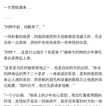
一片黑暗袭来……
…………
“刘烨中尉，你醒来了。”
一间朴素的病房，四面的墙壁和天花板都是混凝土的，完全
没有一点装饰，房间中央有张床和一些奇怪的仪器。
“刘烨？……这是什么地方？你是谁？”被称为刘烨的少年挣扎
着从床撑起上身。
“这里是乌托邦秘密基地之一，也是自由刑天的总部。”坐在
刘烨身边的男子二十多岁，一身挺拔的军装，柔和的面部线
条让人感到亲切。而坚毅的眉毛和深邃的眼睛又让他显的深
沉稳重。“我叫任平，初次见面请多指教。”
“一个小白脸……”病床上的少年在心里想，然后打量着周围的
环境，发现似乎是在一间病房中，装作没有看到对方的一身