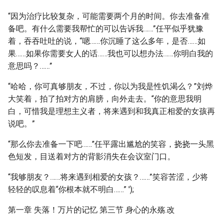
“因为治疗比较复杂，可能需要两个月的时间。你去准备准
备吧。有什么需要我帮忙的可以告诉我……”任平似乎犹豫
着，吞吞吐吐的说，“嗯……你沉睡了这么多年，是否……如
果……如果你需要女人的话……我也可以想办法……你明白我的
意思吗？……”
“哈哈，你可真够朋友，不过，你以为我是性饥渴么？”刘烨
大笑着，拍了拍对方的肩膀，向外走去。“你的意思我明
白，可惜我是理想主义者，将来遇到和我真正相爱的女孩再
说吧。”
“那么你去准备一下吧……”任平露出尴尬的笑容，挠挠一头黑
色短发，目送着对方的背影消失在会议室门口。
“我够朋友？……将来遇到相爱的女孩？……”笑容苦涩，少将
轻轻的叹息着“你根本就不明白……” ');
第一章 失落！万片的记忆 第三节 身心的永殇.改