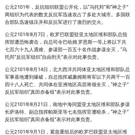
公元2101年，反抗组织联盟公开化，以“乌托邦”和“神之子”
两组织为代表的数支反抗军迅速攻占了多处大城市。多国联
合部队迅速镇压并和反抗军进行了激烈的交火。
公元2101年8月7日，欧罗巴联盟驻亚太地区维和部队总指
挥部遭恐怖袭击，自总司令巴哈姆.罗恩斯一等上将以下共
七百六十九人遇难、参谋部一百五十名作战参谋全灭，“乌
托邦”反抗军组织“自由刑天”表示对此事负责。
公元2101年8月14日，北大西洋共同体亚太地区维和部队总
军事基地遭到爆破，自总指挥威廉姆斯将军以下共两千一百
四十八人死亡、共同体在亚洲地区高层将领全灭，“神之子”
反抗军组织“真田赤备组”表示对此事负责。
公元2101年8月21日，南地中海同盟亚太地区维和部队参谋
长萨洛特、副总指挥帕斯里等七名指挥官遭暗杀，“神之子”
反抗军组织“真田赤备组”表示对此事负责。
公元2101年9月1日，紧急重组后的欧罗巴联盟亚太地区维