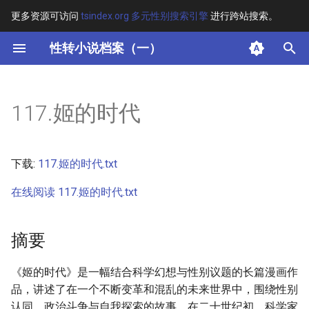
更多资源可访问
tsindex.org 多元性别搜索引擎
进行跨站搜索。
键
性转小说档案（一）
入
摘要
以
117.姬的时代
开
其他信息 [Processed Page
Metadata]
始
下载:
117.姬的时代.txt
搜
正文
在线阅读 117.姬的时代.txt
索
摘要
《姬的时代》是一幅结合科学幻想与性别议题的长篇漫画作
品，讲述了在一个不断变革和混乱的未来世界中，围绕性别
认同、政治斗争与自我探索的故事。在二十世纪初，科学家