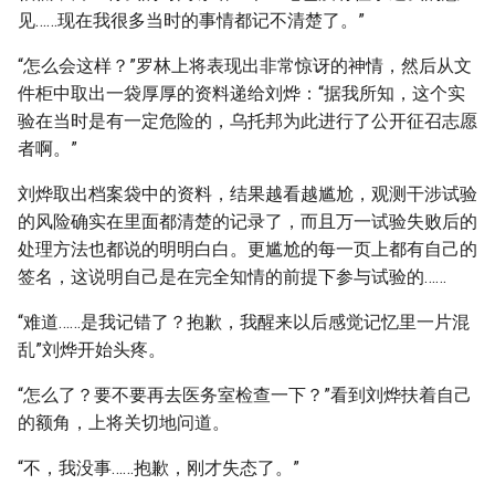
见……现在我很多当时的事情都记不清楚了。”
“怎么会这样？”罗林上将表现出非常惊讶的神情，然后从文
件柜中取出一袋厚厚的资料递给刘烨：“据我所知，这个实
验在当时是有一定危险的，乌托邦为此进行了公开征召志愿
者啊。”
刘烨取出档案袋中的资料，结果越看越尴尬，观测干涉试验
的风险确实在里面都清楚的记录了，而且万一试验失败后的
处理方法也都说的明明白白。更尴尬的每一页上都有自己的
签名，这说明自己是在完全知情的前提下参与试验的……
“难道……是我记错了？抱歉，我醒来以后感觉记忆里一片混
乱”刘烨开始头疼。
“怎么了？要不要再去医务室检查一下？”看到刘烨扶着自己
的额角，上将关切地问道。
“不，我没事……抱歉，刚才失态了。”