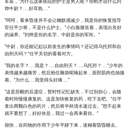
军装，“为什么这家医院的护士是男人呢？你刚才说什么刘
烨中尉？……好耳熟……”
“呵呵，看来昏迷并不会让幽默感减少，我是你的恢复指导
官任平少将，不是什么护士。”小白脸微笑着，表现出良好
的涵养。“刘烨是你的名字、中尉是你的军衔。”
“中尉，你还能记起以前发生的事情吗？还记得乌托邦和自
由刑天吗？”任平关切的看着对方。
“我的名字？……我是？……自由刑天？……乌托邦？……”少年的
表情越来越痛苦，然后抱住脑袋呢喃起来，面部肌肉也抽搐
着。“为什么……我觉得头好痛……”
“这是苏醒的后遗症，暂时性记忆缺失，不过别担心，会随
着时间慢慢康复的。这是加快恢复的药，吃下去吧。”任平
拿出两颗白色的药片，然后将半杯清水递过去。“想不起来
就不要想了，好好休息，我过一会再来看你。”
很快，在药物的作用下少年平静下来，迷糊着昏昏睡去。