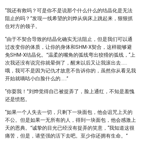
“我还有救吗？可是你不是说那个什么什么的结晶化是无法
阻止的吗？”发现一线希望的刘烨从病床上跳起来，狠狠抓
住对方的领子。
“由于不契合导致的结晶化确实无法阻止，但是我们可以通
过改变你的体质，让你的身体和SHM-X契合，这样能够避
免SHM-X结晶化。”温柔的嘴角的弧线弯出狡猾的弧线，“上
次我还没有说完你就晕倒了，醒来以后又让我滚出去……
哦，我可不是因为记仇才故意不告诉你的，虽然你从看见我
开始就嘀咕小白脸什么的……”
“你耍我！”刘烨觉得自己被捉弄了，脸上通红，不知是羞愧
还是愤怒。
“如果一个人失去一切，只剩下一块面包，他会诅咒上天的
不公。但是如果一无所有的人，得到一块面包，他会感激上
天的恩典。”诚挚的目光已经没有捉弄的笑意，“我知道这很
痛苦，但是，请坚强的活下去吧。至少你还拥有生命。”