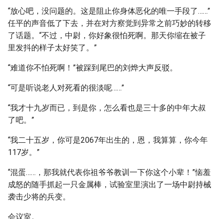
“放心吧，没问题的。这是阻止你身体恶化的唯一手段了……”
任平的声音低了下去，并在对方察觉到异常之前巧妙的转移
了话题。“不过，中尉，你好象很怕死啊。那天你缩在被子
里发抖的样子太好笑了。”
“难道你不怕死啊！”被踩到尾巴的刘烨大声反驳。
“可是听说老人对死看的很淡呢……”
“我才十九岁而已，到是你，怎么看也是三十多的中年大叔
了吧。”
“我二十五岁，你可是2067年出生的，恩，我算算，你今年
117岁。”
“混蛋……，那我就代表你祖爷爷教训一下你这个小辈！”恼羞
成怒的随手抓起一只金属棒，试验室里演出了一场中尉持械
袭击少将的兵变。
会议室。