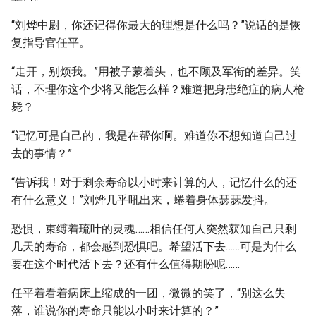
“刘烨中尉，你还记得你最大的理想是什么吗？”说话的是恢
复指导官任平。
“走开，别烦我。”用被子蒙着头，也不顾及军衔的差异。笑
话，不理你这个少将又能怎么样？难道把身患绝症的病人枪
毙？
“记忆可是自己的，我是在帮你啊。难道你不想知道自己过
去的事情？”
“告诉我！对于剩余寿命以小时来计算的人，记忆什么的还
有什么意义！”刘烨几乎吼出来，蜷着身体瑟瑟发抖。
恐惧，束缚着琉叶的灵魂……相信任何人突然获知自己只剩
几天的寿命，都会感到恐惧吧。希望活下去……可是为什么
要在这个时代活下去？还有什么值得期盼呢……
任平着看着病床上缩成的一团，微微的笑了，“别这么失
落，谁说你的寿命只能以小时来计算的？”