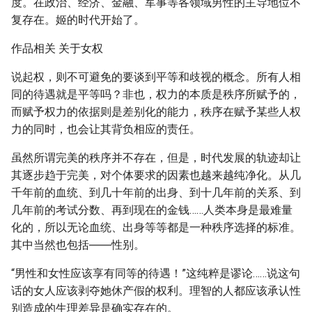
度。在政治、经济、金融、军事等各领域男性的主导地位不
复存在。姬的时代开始了。
作品相关 关于女权
说起权，则不可避免的要谈到平等和歧视的概念。所有人相
同的待遇就是平等吗？非也，权力的本质是秩序所赋予的，
而赋予权力的依据则是差别化的能力，秩序在赋予某些人权
力的同时，也会让其背负相应的责任。
虽然所谓完美的秩序并不存在，但是，时代发展的轨迹却让
其逐步趋于完美，对个体要求的因素也越来越纯净化。从几
千年前的血统、到几十年前的出身、到十几年前的关系、到
几年前的考试分数、再到现在的金钱……人类本身是最难量
化的，所以无论血统、出身等等都是一种秩序选择的标准。
其中当然也包括――性别。
“男性和女性应该享有同等的待遇！”这纯粹是谬论……说这句
话的女人应该剥夺她休产假的权利。理智的人都应该承认性
别造成的生理差异是确实存在的。