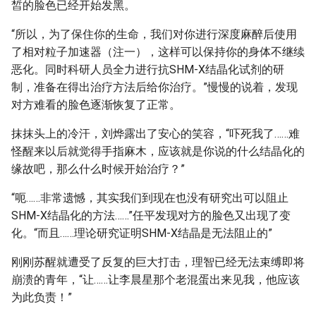
皙的脸色已经开始发黑。
“所以，为了保住你的生命，我们对你进行深度麻醉后使用
了相对粒子加速器（注一），这样可以保持你的身体不继续
恶化。同时科研人员全力进行抗SHM-X结晶化试剂的研
制，准备在得出治疗方法后给你治疗。”慢慢的说着，发现
对方难看的脸色逐渐恢复了正常。
抹抹头上的冷汗，刘烨露出了安心的笑容，“吓死我了……难
怪醒来以后就觉得手指麻木，应该就是你说的什么结晶化的
缘故吧，那么什么时候开始治疗？”
“呃……非常遗憾，其实我们到现在也没有研究出可以阻止
SHM-X结晶化的方法……”任平发现对方的脸色又出现了变
化。“而且……理论研究证明SHM-X结晶是无法阻止的”
刚刚苏醒就遭受了反复的巨大打击，理智已经无法束缚即将
崩溃的青年，“让……让李晨星那个老混蛋出来见我，他应该
为此负责！”