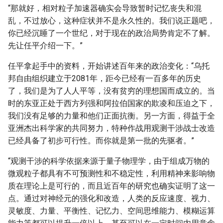
“那就好，相对粒子加速器确实会导致暂时记忆丧失和混
乱，不过放心，这种症状并不是永久性的。我们说正题吧，
你已经沉睡了一个世纪，对于现在的政治局势肯定不了解。
先让任平介绍一下。”
任平拿起手中的资料，开始讲述百年来的政治变化：“乌托
邦自由组织建立于2081年，距今已经有一百多年的历史
了，我们是为了人人平等，没有贫穷的理想国而成立的。当
时的东亚正处于西方列强和阿拉伯国家的欺凌和压迫之下，
我们没有足够的力量和他们正面抗衡。另一方面，得益于全
亚洲杰出科学家的共同努力，特种作战用观测干涉战士改造
已经具备了初步可行性。而你就是第一批的先驱者。”
“观测干涉的科学依据来源于量子物理学，由于组成万物的
微观粒子都具有不可预测性和不稳定性，利用精神来影响物
质在理论上是可行的，而且近百年的研究也确实证明了这一
点。通过对神经元的强化和改造，人类的反应速度、视力、
灵敏度、力量、平衡性、记忆力、空间思维能力、模糊运算