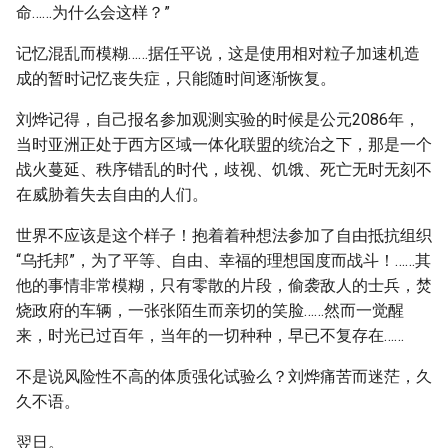
命……为什么会这样？”
记忆混乱而模糊……据任平说，这是使用相对粒子加速机造
成的暂时记忆丧失症，只能随时间逐渐恢复。
刘烨记得，自己报名参加观测实验的时候是公元2086年，
当时亚洲正处于西方区域一体化联盟的统治之下，那是一个
战火蔓延、秩序错乱的时代，歧视、饥饿、死亡无时无刻不
在威胁着失去自由的人们。
世界不应该是这个样子！抱着着种想法参加了自由抵抗组织
“乌托邦”，为了平等、自由、幸福的理想国度而战斗！……其
他的事情非常模糊，只有零散的片段，偷袭敌人的士兵，焚
烧政府的车辆，一张张陌生而亲切的笑脸……然而一觉醒
来，时光已过百年，当年的一切种种，早已不复存在……
不是说风险性不高的体质强化试验么？刘烨痛苦而迷茫，久
久不语。
翌日。