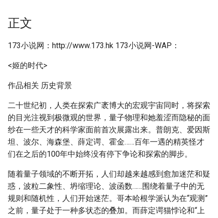
正文
173小说网：http://www.173.hk 173小说网-WAP：
<姬的时代>
作品相关 历史背景
二十世纪初，人类在探索广袤博大的宏观宇宙同时，将探索
的目光注视到极微观的世界，量子物理和她羞涩而隐秘的面
纱在一些天才的科学家面前首次展露出来。普朗克、爱因斯
坦、波尔、海森堡、薛定谔、霍金……百年一遇的精英怪才
们在之后的100年中始终没有停下争论和探索的脚步。
随着量子领域的不断开拓，人们却越来越感到愈加迷茫和疑
惑，波粒二象性、坍缩理论、波函数……围绕着量子中的无
规则和随机性，人们开始迷茫。哥本哈根学派认为在“观测”
之前，量子处于一种多状态的叠加。而薛定谔猫悖论和“上