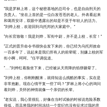
“我是罗林上将，这个秘密基地的总司令，也是自由刑天的
负责人。”坐在上首的是一位白发苍苍的老人。外表看起来
和蔼而安详，双眼中透露出的却是不亚于年轻人的活力。
“刘烨上校，欢迎回到乌托邦的大家庭中。”
“向长官致敬！我是刘烨，军衔中尉，并不是上校，长官！”
“正式的晋升命令书很快会发下来的，你已经为乌托邦效命
一百多年了，说起来是我们所有人的前辈呢，别嫌上校的军
衔小啊，呵呵。”任平调侃道。
“……”刘烨红着脸坐下来，已经被从天而降的馅饼砸晕了。
“刘烨上校，你刚刚醒来，就得知这么残酷的事实，实在是
非常抱歉。现在心情平复一些了吗？”罗林上将小心的询问
着刘烨，关怀的神情就像一个亲切的长辈。
“老实说，我心里很乱，好像在当时试验的时候说危险系数
很低，而且将我的时间冻结一个世纪也没有征求过我的意