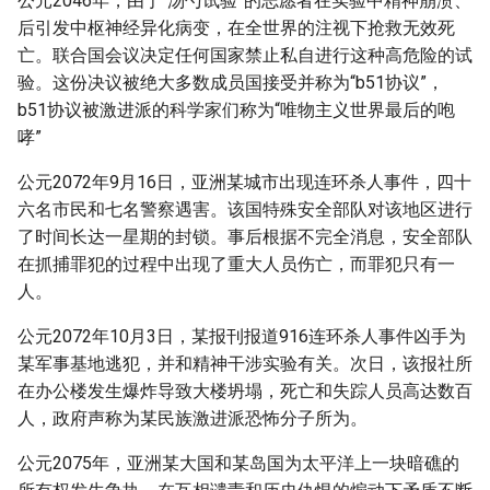
公元2046年，由于“汤勺试验”的志愿者在实验中精神崩溃、
后引发中枢神经异化病变，在全世界的注视下抢救无效死
亡。联合国会议决定任何国家禁止私自进行这种高危险的试
验。这份决议被绝大多数成员国接受并称为“b51协议”，
b51协议被激进派的科学家们称为“唯物主义世界最后的咆
哮”
公元2072年9月16日，亚洲某城市出现连环杀人事件，四十
六名市民和七名警察遇害。该国特殊安全部队对该地区进行
了时间长达一星期的封锁。事后根据不完全消息，安全部队
在抓捕罪犯的过程中出现了重大人员伤亡，而罪犯只有一
人。
公元2072年10月3日，某报刊报道916连环杀人事件凶手为
某军事基地逃犯，并和精神干涉实验有关。次日，该报社所
在办公楼发生爆炸导致大楼坍塌，死亡和失踪人员高达数百
人，政府声称为某民族激进派恐怖分子所为。
公元2075年，亚洲某大国和某岛国为太平洋上一块暗礁的