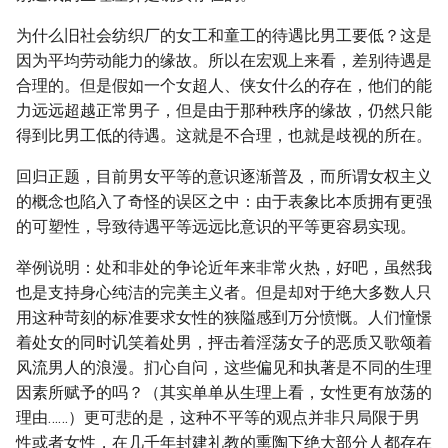
为什么旧社会纺织厂的女工和童工的待遇比男工要低？这是
因为平均劳动能力的缘故。所以在宏观上来看，差别待遇是
合理的。但是假如一个女超人、侠女什么的存在，他们的能
力远远超越正常男子，但是由于那种秩序的缘故，仍然只能
得到比男工低的待遇。这就是不合理，也就是歧视的所在。
回归正题，目前男女平等的意识逐渐普及，而所谓女权主义
的概念也陷入了奇怪的误区之中：由于表象比本质拥有更强
的可塑性，导致待遇平等远远比意识的平等更容易实现。
举例说明：处和非处的争论近年来非常火热，好吧，虽然我
也是支持身心纯洁的完美主义者。但是却对于绝大多数人只
用这种苛刻的标准要求女性的狭隘感到万分愤慨。人们憧憬
着处女的同时讥笑着处男，抨击着淫荡女子的恶质又歌颂着
风流男人的浪漫。扪心自问，这些偏见和执著是不同的生理
因素所赋予的吗？（其实单单从生理上看，女性更有放荡的
理由……）更可悲的是，这种不平等的观点并非只局限于男
性或者女性，在几千年封建礼教的熏陶下绝大部分人都存在