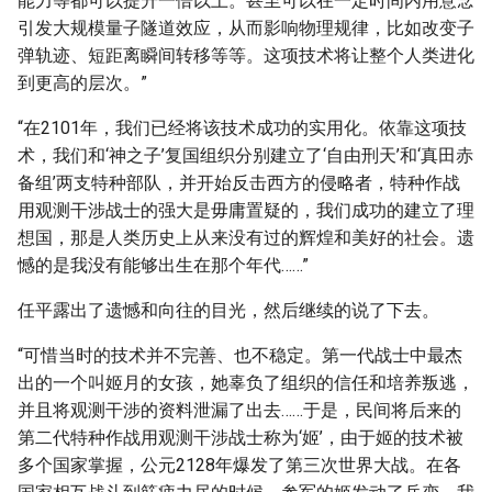
能力等都可以提升一倍以上。甚至可以在一定时间内用意念
引发大规模量子隧道效应，从而影响物理规律，比如改变子
弹轨迹、短距离瞬间转移等等。这项技术将让整个人类进化
到更高的层次。”
“在2101年，我们已经将该技术成功的实用化。依靠这项技
术，我们和‘神之子’复国组织分别建立了‘自由刑天’和‘真田赤
备组’两支特种部队，并开始反击西方的侵略者，特种作战
用观测干涉战士的强大是毋庸置疑的，我们成功的建立了理
想国，那是人类历史上从来没有过的辉煌和美好的社会。遗
憾的是我没有能够出生在那个年代……”
任平露出了遗憾和向往的目光，然后继续的说了下去。
“可惜当时的技术并不完善、也不稳定。第一代战士中最杰
出的一个叫姬月的女孩，她辜负了组织的信任和培养叛逃，
并且将观测干涉的资料泄漏了出去……于是，民间将后来的
第二代特种作战用观测干涉战士称为‘姬’，由于姬的技术被
多个国家掌握，公元2128年爆发了第三次世界大战。在各