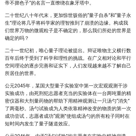
帝不掷色子”的名言一直缭绕在象牙塔中。
二十世纪八十年代末，更加惊世骇俗的“量子自杀”和“量子永
生”理论将几乎将科学家的理智推到了崩溃的边缘。构成我
们世界万物的微观粒子是不确定的，那么我们所处的世界是
确定的吗？
二十一世纪初，唯心量子理论被提出。辩证唯物主义横行数
百年后终于受到了科学和理性的挑战。在广义相对论和平行
空间理论的逐步完善和证实下，人们发现越来越不了解自己
所居住的世界。
公元2045年，某国大型量子实验室中第一次宏观观测干涉
实验成功，由死刑犯志愿者充当的实验体在一台两吨重的精
密仪器和大剂量药物的帮助下用精神观测让一只汤勺“消失”
了两毫秒。汤勺试验成为人类依靠精神改变的物质的第一次
成功尝试，志愿者成功“观测”使组成汤勺的所有粒子同时在
短时间内发生了量子隧道效应。