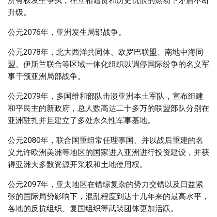
所有权发生争执，在互相谴责和历史仇恨的煽动下矛盾不断
升级。
公元2076年，亚洲发生局部战争。
公元2078年，北大西洋共同体、欧罗巴联盟、南地中海同
盟、伊斯兰联合等区域一体化组织以调停国际纷争的名义军
事干预亚洲局部战争。
公元2079年，多国维和部队击溃亚洲本土军队，宣布组建
和平民主的新政府，总人数高达二十多万的联盟部队分别在
亚洲驻扎并且建立了多处永久性军事基地。
公元2080年，联合国重组常任理事国、并以战后重建的名
义允许欧洲美洲等地区的国家进入亚洲进行投资建设，并获
得亚洲大多数资源开采权和土地使用权。
公元2097年，亚太地区在错综复杂的势力交错以及日益紧
张的国际局势影响下，混乱程度到达十几年来的最高水平，
各地的反抗组织、复国组织等武装团体更加活跃。