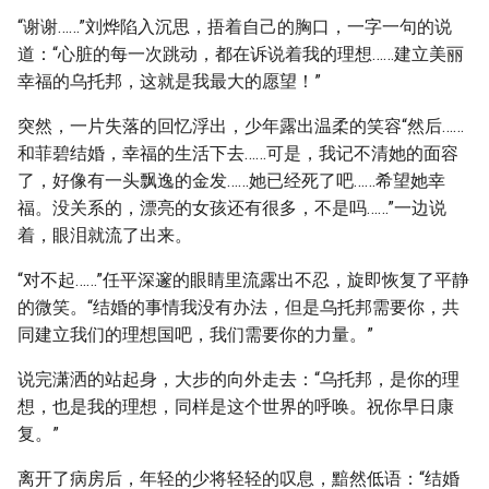
“谢谢……”刘烨陷入沉思，捂着自己的胸口，一字一句的说
道：“心脏的每一次跳动，都在诉说着我的理想……建立美丽
幸福的乌托邦，这就是我最大的愿望！”
突然，一片失落的回忆浮出，少年露出温柔的笑容“然后……
和菲碧结婚，幸福的生活下去……可是，我记不清她的面容
了，好像有一头飘逸的金发……她已经死了吧……希望她幸
福。没关系的，漂亮的女孩还有很多，不是吗……”一边说
着，眼泪就流了出来。
“对不起……”任平深邃的眼睛里流露出不忍，旋即恢复了平静
的微笑。“结婚的事情我没有办法，但是乌托邦需要你，共
同建立我们的理想国吧，我们需要你的力量。”
说完潇洒的站起身，大步的向外走去：“乌托邦，是你的理
想，也是我的理想，同样是这个世界的呼唤。祝你早日康
复。”
离开了病房后，年轻的少将轻轻的叹息，黯然低语：“结婚