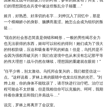
国家相互战斗到筋疲力尽的时候，参军的姬发动了兵变，我
们的理想国也在兵变中被这些叛乱分子颠覆……”
姬月，好熟悉、好亲切的名字……刘烨沉入了回忆中，那是
一个模糊娇小的身影、腼腆而羞涩。她怎么会成为组织的叛
徒……
“现在的社会形态简直是倒错和畸形，一般的男性竭尽全力
也无法获得的东西，姬却可以轻松的得到！她们成为了强大
的特权阶级，压迫和吸食着平民的鲜血！但是，乌托邦是不
会因为强权而破灭的！我们在逆境中也从来没有忘记那平等
的伟大理想！战斗仍然在继续，理想国的重建就在眼前！”
“任平少将，别太激动。乌托邦会复兴的，我们都坚信这一
点。”这样说着，罗林上将的眼睛中也发出狂热的光芒。“刘
烨上校，你的身体不能耽误了，请尽快进行治疗吧。治疗过
程可能会不太舒服，但是我相信你可以克服的。呵呵，我期
待着你康复后和我们并肩战斗……”
说完，罗林上将离开了会议室。