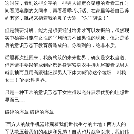
这时候，看到这些文字的一些男人肯定会疑惑的看看工作时
间看肥皂剧的女同事，再看看乖巧听话、在家里等着自己养
的老婆，跳起来指着我的鼻子大骂：“你丫胡说！”
但是我要辩解，能力是须要通过培养才可以发掘的，虽然现
实中确实可能有女性的平均能力不如男性的现象，但那是落
后的意识形态下教育所造成的。你看到的，绝非本质。
话题再次扯回来，我所构筑的未来世界，确实是女权当道。
但是请不要误解成到处都是身穿紧身衣手持九尾鞭看见男人
就乱抽而且用高跟鞋狂踩男人下体大喊“你这个垃圾，叫我
女王！”的那种世界。
只是一种正常的意识形态下女性得以充分展示优势的理想世
界而已……
破碎的序章 破碎的序章
“西方人的战争机器蹂躏着我们世代生存的土地！西方人的
军队欺压着我们的姐妹和兄弟！自从鸦片战争以来，我们伟