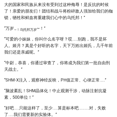
大的国家和民族从来没有受到过这种侮辱！是反抗的时候
了！亲爱的朋友们！团结和战斗将粉碎敌人强加给我们的枷
锁，牺牲和鲜血将重建我们心中的乌托邦！”
“万岁
~！”
~！乌托邦万岁
“可爱的小妹妹，你叫什么名字呀？哎……别跑，我不是坏
人。姬月？真是个好听的名字，天下万姓出姬氏，几千年前
我们还是亲戚呢。”
“中尉，恭喜，你通过审查了，你将成为我们第一批自由刑
天战士。”
“SHM-X注入，观察神经反映，PH值正常、心律正常……”
“脑波紊乱！SHM晶体化！中止观测干涉，动脉注射抗凝
素，500单位！”
“好吧……只能这样了，至少……算是标本吧…………对，失败
了……我们需要新的实验体。”