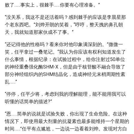
败了……事实上，很棘手……你要有心理准备。”
“没关系，我这不是还活着吗？感到棘手的应该是李晨星那
个老东西吧。”刘烨开朗的笑着，“哼哼，整天拽的鼻孔朝
天，我就知道那家伙成不了事。”
“还记得他的性格吗？看来你对他印象满深刻的。”微微一
笑，任平拿过一叠笔记。“我认为你应该有权利知道发生了
什么事情，根据纪录：在试验过程中，给你注射过50单位
的神经重叠强化酶SHM-X，但是由于核苷酸不融合导致了
部分神经组织内的SHM结晶化，造成神经元末梢周期性紊
乱……”
“停停，任平少将，考虑到我的理解能理，能不能用我可以
听懂的话简单的描述?”
“恩……简单的说就是试验失败，你出现了生命危险。在这种
情况下，即使用最大剂量的抗凝素也最多能维持一个星期的
时间……”任平有点尴尬，一边说一边看着刘烨。发现对方白