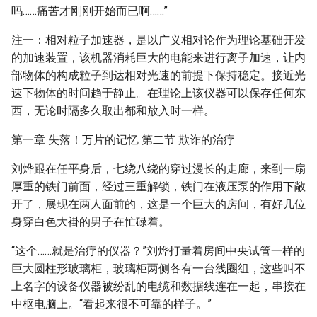
吗……痛苦才刚刚开始而已啊……”
注一：相对粒子加速器，是以广义相对论作为理论基础开发
的加速装置，该机器消耗巨大的电能来进行离子加速，让内
部物体的构成粒子到达相对光速的前提下保持稳定。接近光
速下物体的时间趋于静止。在理论上该仪器可以保存任何东
西，无论时隔多久取出都和放入时一样。
第一章 失落！万片的记忆 第二节 欺诈的治疗
刘烨跟在任平身后，七绕八绕的穿过漫长的走廊，来到一扇
厚重的铁门前面，经过三重解锁，铁门在液压泵的作用下敞
开了，展现在两人面前的，这是一个巨大的房间，有好几位
身穿白色大褂的男子在忙碌着。
“这个……就是治疗的仪器？”刘烨打量着房间中央试管一样的
巨大圆柱形玻璃柜，玻璃柜两侧各有一台线圈组，这些叫不
上名字的设备仪器被纷乱的电缆和数据线连在一起，串接在
中枢电脑上。“看起来很不可靠的样子。”