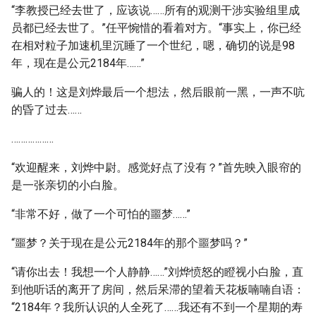
“李教授已经去世了，应该说……所有的观测干涉实验组里成
员都已经去世了。”任平惋惜的看着对方。“事实上，你已经
在相对粒子加速机里沉睡了一个世纪，嗯，确切的说是98
年，现在是公元2184年……”
骗人的！这是刘烨最后一个想法，然后眼前一黑，一声不吭
的昏了过去……
………………
“欢迎醒来，刘烨中尉。感觉好点了没有？”首先映入眼帘的
是一张亲切的小白脸。
“非常不好，做了一个可怕的噩梦……”
“噩梦？关于现在是公元2184年的那个噩梦吗？”
“请你出去！我想一个人静静……”刘烨愤怒的瞪视小白脸，直
到他听话的离开了房间，然后呆滞的望着天花板喃喃自语：
“2184年？我所认识的人全死了……我还有不到一个星期的寿