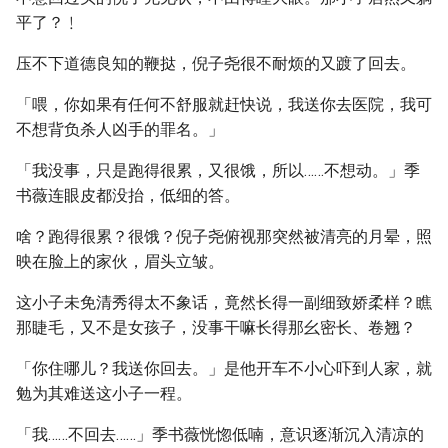
平了？﹗
压不下道德良知的鞭挞，倪子尧很不耐烦的又踱了回去。
「喂，你如果有任何不舒服就赶快说，我送你去医院，我可
不想背负杀人凶手的罪名。」
「我没事，只是跑得很累，又很饿，所以……不想动。」季
书薇连眼皮都没抬，低细的答。
啥？跑得很累？很饿？倪子尧俯视那突然被清亮的月晕，照
映在脸上的家伙，眉头立皱。
这小子未免清秀得太不象话，竟然长得一副细致娇柔样？瞧
那睫毛，又不是女孩子，没事干嘛长得那幺密长、卷翘？
「你住哪儿？我送你回去。」是他开车不小心吓到人家，就
勉为其难送这小子一程。
「我……不回去……」季书薇恍惚低喃，意识逐渐沉入清凉的