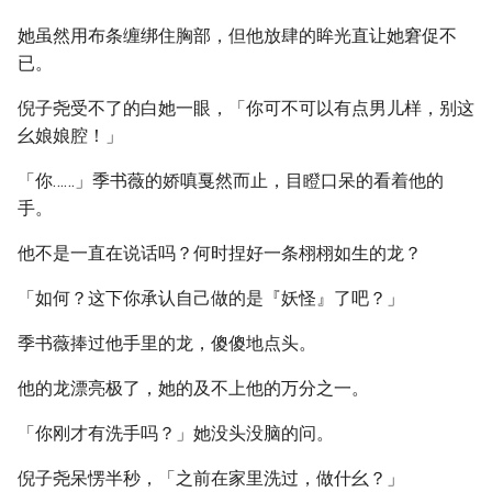
她虽然用布条缠绑住胸部，但他放肆的眸光直让她窘促不
已。
倪子尧受不了的白她一眼，「你可不可以有点男儿样，别这
幺娘娘腔！」
「你……」季书薇的娇嗔戛然而止，目瞪口呆的看着他的
手。
他不是一直在说话吗？何时捏好一条栩栩如生的龙？
「如何？这下你承认自己做的是『妖怪』了吧？」
季书薇捧过他手里的龙，傻傻地点头。
他的龙漂亮极了，她的及不上他的万分之一。
「你刚才有洗手吗？」她没头没脑的问。
倪子尧呆愣半秒，「之前在家里洗过，做什幺？」