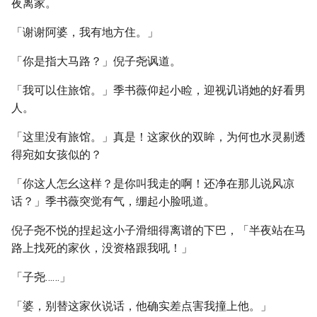
夜离家。
「谢谢阿婆，我有地方住。」
「你是指大马路？」倪子尧讽道。
「我可以住旅馆。」季书薇仰起小睑，迎视讥诮她的好看男
人。
「这里没有旅馆。」真是！这家伙的双眸，为何也水灵剔透
得宛如女孩似的？
「你这人怎幺这样？是你叫我走的啊！还净在那儿说风凉
话？」季书薇突觉有气，绷起小脸吼道。
倪子尧不悦的捏起这小子滑细得离谱的下巴，「半夜站在马
路上找死的家伙，没资格跟我吼！」
「子尧……」
「婆，别替这家伙说话，他确实差点害我撞上他。」