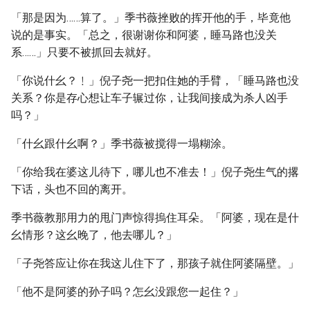
「那是因为……算了。」季书薇挫败的挥开他的手，毕竟他
说的是事实。「总之，很谢谢你和阿婆，睡马路也没关
系……」只要不被抓回去就好。
「你说什幺？﹗」倪子尧一把扣住她的手臂，「睡马路也没
关系？你是存心想让车子辗过你，让我间接成为杀人凶手
吗？」
「什幺跟什幺啊？」季书薇被搅得一塌糊涂。
「你给我在婆这儿待下，哪儿也不准去！」倪子尧生气的撂
下话，头也不回的离开。
季书薇教那用力的甩门声惊得摀住耳朵。「阿婆，现在是什
幺情形？这幺晚了，他去哪儿？」
「子尧答应让你在我这儿住下了，那孩子就住阿婆隔壁。」
「他不是阿婆的孙子吗？怎幺没跟您一起住？」