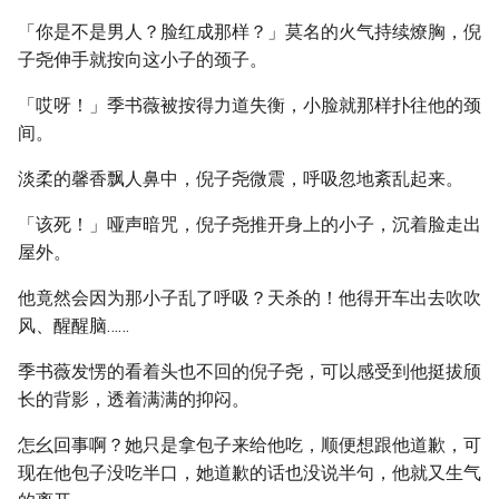
「你是不是男人？脸红成那样？」莫名的火气持续燎胸，倪
子尧伸手就按向这小子的颈子。
「哎呀！」季书薇被按得力道失衡，小脸就那样扑往他的颈
间。
淡柔的馨香飘人鼻中，倪子尧微震，呼吸忽地紊乱起来。
「该死！」哑声暗咒，倪子尧推开身上的小子，沉着脸走出
屋外。
他竟然会因为那小子乱了呼吸？天杀的！他得开车出去吹吹
风、醒醒脑……
季书薇发愣的看着头也不回的倪子尧，可以感受到他挺拔颀
长的背影，透着满满的抑闷。
怎幺回事啊？她只是拿包子来给他吃，顺便想跟他道歉，可
现在他包子没吃半口，她道歉的话也没说半句，他就又生气