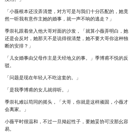
「小薇根本还没弄清楚，对方可是与我们十分匹配的，她竟
然一听我有意作主她的婚事，就一声不响的逃走？」
季崇礼跟着坐入他大哥对面的沙发，「就算小薇弄明白，她
还是会反对，她那天不是说得很清楚，她不要大哥你这种独
断的安排？」
「儿女婚事由父母作主是天经地义的事。」季博甫不悦的反
驳。
「问题是现在年轻人不吃这套的。」
「是我季博甫的女儿就得听。」
季崇礼难以苟同的摇头，「大哥，你就是这样顽固，小薇才
会离家。」
小薇平时很温和，不过一旦拗起性子，要她妥协可没那幺容
易。