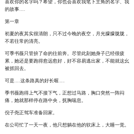
喜欢你的名字吗？希望，你也会喜欢我笔下主角的名字、我
的故事……
第一章
初夏的夜其实很清朗，只不过今晚的夜空，月光朦朦胧胧，
不若往常的清亮。
可季书薇只管拚了命的往前奔。尽管此刻她身子已经很疲
累，她还是要跑得愈远愈好，好不容易逃出家，不能就这幺
被抓回去。
可是……这条路真的好长喔……
季书薇跑得上气不接下气，正想过马路，胸口突然一阵闷
痛，她就那样停在路中央，抚胸喘息。
倪子尧正驾车准备回家。
在公司忙了一天一夜，他只想躺在他的软床上，大睡一觉。