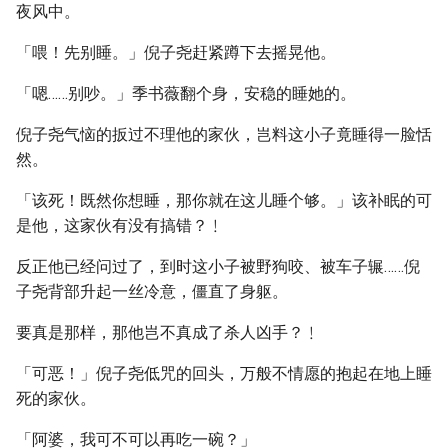
夜风中。
「喂！先别睡。」倪子尧赶紧蹲下去摇晃他。
「嗯……别吵。」季书薇翻个身，安稳的睡她的。
倪子尧气恼的扳过不理他的家伙，岂料这小子竟睡得一脸恬
然。
「该死！既然你想睡，那你就在这儿睡个够。」该补眠的可
是他，这家伙有没有搞错？﹗
反正他已经问过了，到时这小子被野狗咬、被车子辗……倪
子尧背部升起一丝冷意，僵直了身躯。
要真是那样，那他岂不真成了杀人凶手？﹗
「可恶！」倪子尧低咒的回头，万般不情愿的抱起在地上睡
死的家伙。
「阿婆，我可不可以再吃一碗？」