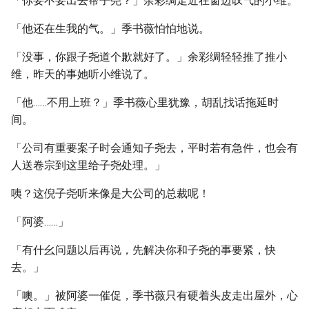
「你要不要出去帮子尧？」余彩绸走近在窗边叹气的小维。
「他还在生我的气。」季书薇怕怕地说。
「没事，你跟子尧道个歉就好了。」余彩绸轻轻推了推小
维，昨天的事她听小维说了。
「他……不用上班？」季书薇心里犹豫，胡乱找话拖延时
间。
「公司有重要案子时会通知子尧去，平时若有急件，也会有
人送卷宗到这里给子尧处理。」
咦？这倪子尧听来像是大公司的总裁呢！
「阿婆……」
「有什幺问题以后再说，先解决你和子尧的事要紧，快
去。」
「噢。」被阿婆一催促，季书薇只有硬着头皮走出屋外，心