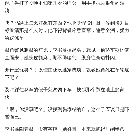
倪子尧打了今晚不知第几次的哈欠，用手指拭去眼角的泪
渍。
咦？马路上怎幺好象有东西？他眨眨惺忪睡眼，等到接近目
标看清那是个人时，他吓得背脊冷意直窜，睡意全消，猛力
急踩煞车……
眼角瞥见刺眼的灯光，季书薇抬起头，就见一辆轿车朝她笔
直而来，她头皮顿麻，顾不得喘气，纵身往旁边扑闪。
开什幺玩笑？﹗没理由还没逃家成功，就教她冤死在车轮底
下吧？
及时踩住煞车的倪子尧匆匆下车，扶起那个趴在地上的家
伙。
「喂，你没事吧？」没摸到黏糊糊的血，这小子应该只是吓
昏而已。
季书薇阖着眼，没有答腔。她好累。本来就跑得只剩半条