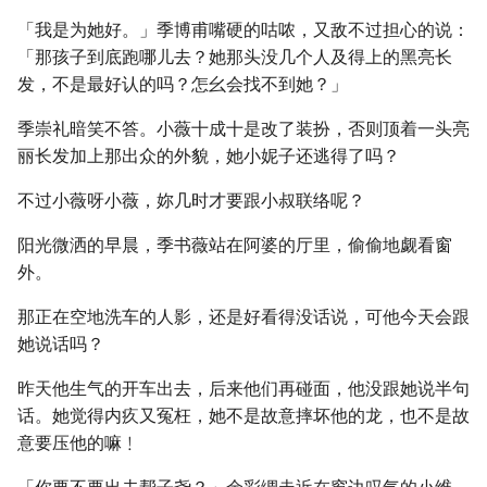
「我是为她好。」季博甫嘴硬的咕哝，又敌不过担心的说：
「那孩子到底跑哪儿去？她那头没几个人及得上的黑亮长
发，不是最好认的吗？怎幺会找不到她？」
季崇礼暗笑不答。小薇十成十是改了装扮，否则顶着一头亮
丽长发加上那出众的外貌，她小妮子还逃得了吗？
不过小薇呀小薇，妳几时才要跟小叔联络呢？
阳光微洒的早晨，季书薇站在阿婆的厅里，偷偷地觑看窗
外。
那正在空地洗车的人影，还是好看得没话说，可他今天会跟
她说话吗？
昨天他生气的开车出去，后来他们再碰面，他没跟她说半句
话。她觉得内疚又冤枉，她不是故意摔坏他的龙，也不是故
意要压他的嘛﹗