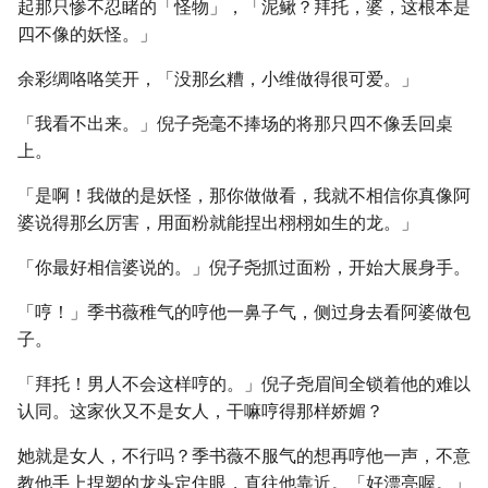
起那只惨不忍睹的「怪物」，「泥鳅？拜托，婆，这根本是
四不像的妖怪。」
余彩绸咯咯笑开，「没那幺糟，小维做得很可爱。」
「我看不出来。」倪子尧毫不捧场的将那只四不像丢回桌
上。
「是啊！我做的是妖怪，那你做做看，我就不相信你真像阿
婆说得那幺厉害，用面粉就能捏出栩栩如生的龙。」
「你最好相信婆说的。」倪子尧抓过面粉，开始大展身手。
「哼！」季书薇稚气的哼他一鼻子气，侧过身去看阿婆做包
子。
「拜托！男人不会这样哼的。」倪子尧眉间全锁着他的难以
认同。这家伙又不是女人，干嘛哼得那样娇媚？
她就是女人，不行吗？季书薇不服气的想再哼他一声，不意
教他手上捏塑的龙头定住眼，直往他靠近。「好漂亮喔。」