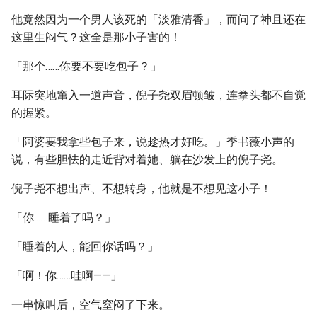
他竟然因为一个男人该死的「淡雅清香」，而问了神且还在
这里生闷气？这全是那小子害的！
「那个……你要不要吃包子？」
耳际突地窜入一道声音，倪子尧双眉顿皱，连拳头都不自觉
的握紧。
「阿婆要我拿些包子来，说趁热才好吃。」季书薇小声的
说，有些胆怯的走近背对着她、躺在沙发上的倪子尧。
倪子尧不想出声、不想转身，他就是不想见这小子！
「你……睡着了吗？」
「睡着的人，能回你话吗？」
「啊！你……哇啊——」
一串惊叫后，空气窒闷了下来。