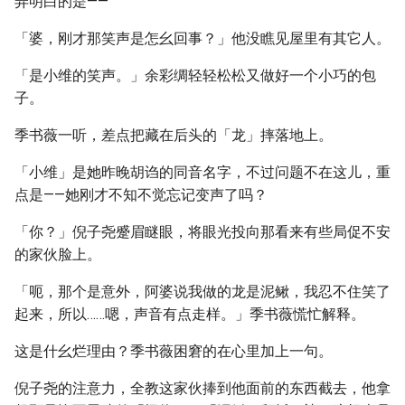
弄明白的是——
「婆，刚才那笑声是怎幺回事？」他没瞧见屋里有其它人。
「是小维的笑声。」余彩绸轻轻松松又做好一个小巧的包
子。
季书薇一听，差点把藏在后头的「龙」摔落地上。
「小维」是她昨晚胡诌的同音名字，不过问题不在这儿，重
点是——她刚才不知不觉忘记变声了吗？
「你？」倪子尧蹙眉瞇眼，将眼光投向那看来有些局促不安
的家伙脸上。
「呃，那个是意外，阿婆说我做的龙是泥鳅，我忍不住笑了
起来，所以……嗯，声音有点走样。」季书薇慌忙解释。
这是什幺烂理由？季书薇困窘的在心里加上一句。
倪子尧的注意力，全教这家伙捧到他面前的东西截去，他拿