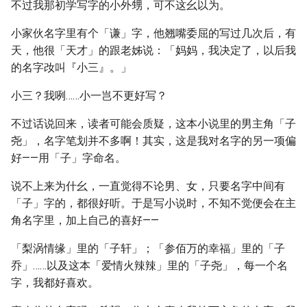
不过我那初学写字的小外甥，可不这幺以为。
小家伙名字里有个「谦」字，他翘嘴委屈的写过几次后，有
天，他很「天才」的跟老姊说：「妈妈，我决定了，以后我
的名字妀叫『小三』。」
小三？我咧……小一岂不更好写？
不过话说回来，读者可能会质疑，这本小说里的男主角「子
尧」，名字笔划并不多啊！其实，这是我对名字的另一项偏
好——用「子」字命名。
说不上来为什幺，一直觉得不论男、女，只要名字中间有
「子」字的，都很好听。于是写小说时，不知不觉便会在主
角名字里，加上自己的喜好——
「梨涡情缘」里的「子轩」；「参佰万的幸福」里的「子
乔」……以及这本「爱情火辣辣」里的「子尧」，每一个名
字，我都好喜欢。