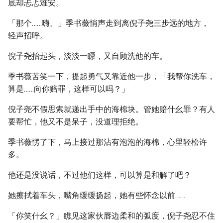
底却忐忑难安。
「那个……嗨。」季书薇悄声走到离倪子尧三步远的地方，
轻声招呼。
倪子尧抬起头，淡淡一瞟，又自顾洗他的车。
季书薇苦笑一下，提起勇气又靠近他一步，「我帮你洗车，
算是……向你赔罪，这样可以吗？」
倪子尧不假思索就递出手中的海棉块。管她赔什幺罪？有人
要帮忙，他又不是呆子，没道理拒绝。
季书薇愣了下，马上接过那沾有泡泡的海棉，心里轻松许
多。
他还是没说话，不过他们这样，可以算是和解了吧？
她擦拭着车头，嘴角缓缓扬起，她有些怀念以前……
「你笑什幺？」瞧见这家伙唇边柔和的弧度，倪子尧忍不住