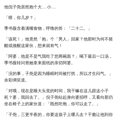
他倪子尧居然抱个大……小……
「喂，你几岁？」
季书薇含着满嘴食物，呼噜的答：「二十二。」
「该死！」他竟然「抱」个「男人」回家？他那时为何不摇
醒或揍醒这家伙，想来就有气！
「阿婆，他是不是气我吃了您两碗面？」喝下最后一口汤，
季书薇转问替她拿来面纸的亲切阿婆。
「没的事，子尧是因为睡眠时间被打扰，所以才生闷气。」
余彩绸笑道。
「对哦，现在是睡大头觉的时间，我干嘛在这儿跟这小子
耗？婆，我回去了。」倪子尧站起身向婆招呼，又看向那仍
坐在椅子上的家伙道：「既然吃饱，你可以走了。」
「子尧，三更半夜的，你要这孩子上哪儿去？干脆让他到你