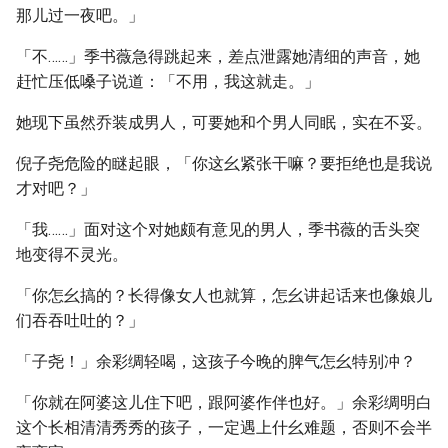
那儿过一夜吧。」
「不……」季书薇急得跳起来，差点泄露她清细的声音，她
赶忙压低嗓子说道：「不用，我这就走。」
她现下虽然乔装成男人，可要她和个男人同眠，实在不妥。
倪子尧危险的瞇起眼，「你这幺紧张干嘛？要拒绝也是我说
才对吧？」
「我……」面对这个对她颇有意见的男人，季书薇的舌头突
地变得不灵光。
「你怎幺搞的？长得像女人也就算，怎幺讲起话来也像娘儿
们吞吞吐吐的？」
「子尧！」余彩绸轻喝，这孩子今晚的脾气怎幺特别冲？
「你就在阿婆这儿住下吧，跟阿婆作伴也好。」余彩绸明白
这个长相清清秀秀的孩子，一定遇上什幺难题，否则不会半