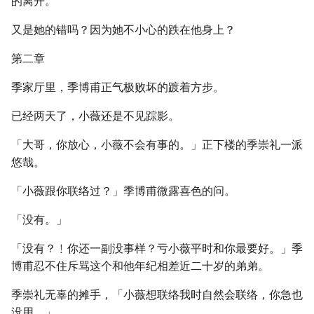
的离开。
又是她的错吗？因为她不小心的跌在他身上？
第二章
季家厅里，季博甫正气极败坏的踱着方步。
已经两天了，小薇还是不见踪影。
「大哥，你放心，小薇不会有事的。」正下楼的季崇礼一派
悠哉。
「小薇跟你联络过？」季博甫微露喜色的问。
「没有。」
「没有？﹗你还一副没事样？亏小薇平时和你最要好。」季
博甫忍不住斥骂这个和他年纪相差近二十岁的弟弟。
季崇礼无辜的摊手，「小薇想联络我时自然会联络，你急也
没用。」