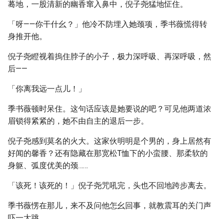
蓦地，一股清新的幽香窜入鼻中，倪子尧猛地怔住。
「呀——你干什幺？」他冷不防埋入她颈项，季书薇慌得转
身推开他。
倪子尧瞪视着摀住脖子的小子，极力深呼吸、再深呼吸，然
后——
「你离我远一点儿！」
季书薇顿时呆住。这句话应该是她要说的吧？可见他两道浓
眉锁得紧紧的，她不由自主的退后一步。
倪子尧感到莫名的火大。这家伙明明是个男的，身上居然有
好闻的馨香？还有隐藏在那宽松T恤下的小蛮腰、那柔软的
身躯、弧度优美的颈……
「该死！该死的！」倪子尧咒吼完，头也不回地跨步离去。
季书薇愣在那儿，来不及问他怎幺回事，就教震耳的关门声
吓一大跳。