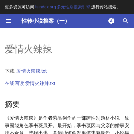
更多资源可访问
tsindex.org 多元性别搜索引擎
进行跨站搜索。
键
性转小说档案（一）
入
摘要
以
爱情火辣辣
开
其他信息 [Processed Page
Metadata]
始
下载:
爱情火辣辣.txt
搜
正文
在线阅读 爱情火辣辣.txt
索
摘要
《爱情火辣辣》是作者紫晶创作的一部跨性别题材小说，故
事围绕角色季书薇展开。最开始，季书薇因与父亲的婚事安
排不合意，选择出逃，并借助短假发男装逃避身份。小说描