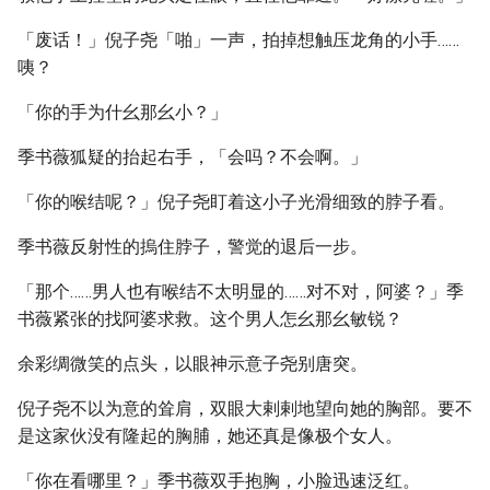
「废话！」倪子尧「啪」一声，拍掉想触压龙角的小手……
咦？
「你的手为什幺那幺小？」
季书薇狐疑的抬起右手，「会吗？不会啊。」
「你的喉结呢？」倪子尧盯着这小子光滑细致的脖子看。
季书薇反射性的摀住脖子，警觉的退后一步。
「那个……男人也有喉结不太明显的……对不对，阿婆？」季
书薇紧张的找阿婆求救。这个男人怎幺那幺敏锐？
余彩绸微笑的点头，以眼神示意子尧别唐突。
倪子尧不以为意的耸肩，双眼大剌剌地望向她的胸部。要不
是这家伙没有隆起的胸脯，她还真是像极个女人。
「你在看哪里？」季书薇双手抱胸，小脸迅速泛红。