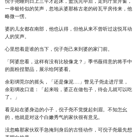
倪子尧睡到日上三竿才起床，盥洗完毕后，走到厅里开窗，
一串银铃似的笑声，忽地从婆那栋古老的砖瓦平房传来，他
略微一愣。
婆的儿女都在南部，他也认得，但他从来不曾听过这悦耳动
人的笑声。
心里想着是谁的当下，倪子尧己来到婆的家门前。
「阿婆您看，这样有没有比较像龙？」季书薇得意的将手中
的面粉捏塑品，展示给阿婆看。
余彩绸莞尔的摇头，「还是像泥……」瞥见子尧走进厅里，
余彩绸改口道：「起来啦，婆正在做包子，待会儿就可以吃
了。」
看见站在婆身边的小子，倪子尧不觉拢起剑眉。不知怎幺
的，他就是对这个白嫩秀气的家伙很有意见。
没忽略那家伙双手急掩到身后的古怪动作，可倪子尧最先想