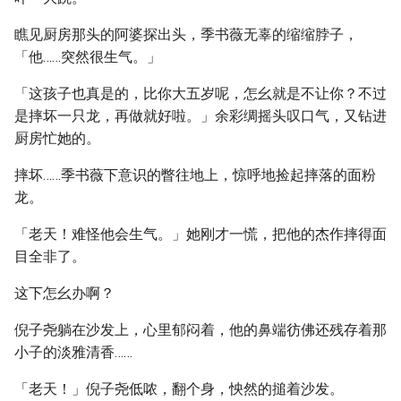
瞧见厨房那头的阿婆探出头，季书薇无辜的缩缩脖子，
「他……突然很生气。」
「这孩子也真是的，比你大五岁呢，怎幺就是不让你？不过
是摔坏一只龙，再做就好啦。」余彩绸摇头叹口气，又钻进
厨房忙她的。
摔坏……季书薇下意识的瞥往地上，惊呼地捡起摔落的面粉
龙。
「老天！难怪他会生气。」她刚才一慌，把他的杰作摔得面
目全非了。
这下怎幺办啊？
倪子尧躺在沙发上，心里郁闷着，他的鼻端彷佛还残存着那
小子的淡雅清香……
「老天！」倪子尧低哝，翻个身，怏然的搥着沙发。