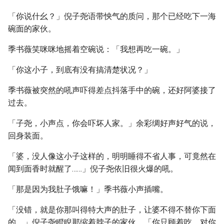
「你说什幺？」倪子尧语带怏气的质问，那个已经吃下一海
碗面的家伙。
季书薇笑咪咪地摇着空碗说：「我想再吃一碗。」
「你这小子，到底有没有搞清楚状况？」
季书薇被突然的吼声吓得差点抖落手中的碗，还好阿婆接了
过去。
「子尧，小声点，你会吓坏人家。」余彩绸好声好气的说，
回身装面。
「婆，没人像这小子这样的，明明睡得不省人事，可竟然在
闻到面香时就醒了……」倪子尧依旧很火爆的吼。
「那是因为我肚子饿嘛！」季书薇小声插嘴。
「没错，就是你那叫得特大声的肚子，让婆不得不替你下面
的。」倪子尧瞪睨那缩着脖子的家伙，「你只顾着吃，对你