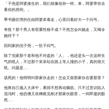
「子尧是阿婆接生的，我们就像祖孙一样。来，阿婆带你去
看你的房间。」
季书薇怔愣的任由阿婆牵着走，心里闪着好大一个问号。
奇怪？那个男人有双重性格不成？不然怎会叫她走，又喝令
她待下？
回到家的倪子尧，一肚子闷气。
除了倪家那个老和他不对盘的「人」，他还是头一次这样生
气的吼人，不过那个呆呆站在路上等人撞的小子，真的很欠
吼。问题是……
该死的！他明明叫那家伙走的！怎会又留那家伙在婆那里？
他将自己抛入大床中，累得不想再动脑筋。只不过意识陷入
混沌时，他彷佛又依稀瞧见刚才那家伙眼里，一间即逝的黯
然……