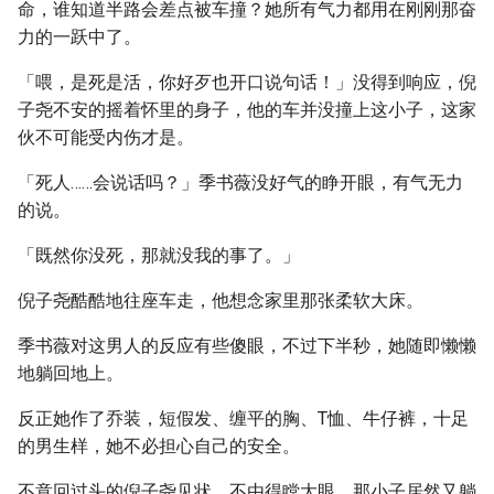
命，谁知道半路会差点被车撞？她所有气力都用在刚刚那奋
力的一跃中了。
「喂，是死是活，你好歹也开口说句话！」没得到响应，倪
子尧不安的摇着怀里的身子，他的车并没撞上这小子，这家
伙不可能受内伤才是。
「死人……会说话吗？」季书薇没好气的睁开眼，有气无力
的说。
「既然你没死，那就没我的事了。」
倪子尧酷酷地往座车走，他想念家里那张柔软大床。
季书薇对这男人的反应有些傻眼，不过下半秒，她随即懒懒
地躺回地上。
反正她作了乔装，短假发、缠平的胸、T恤、牛仔裤，十足
的男生样，她不必担心自己的安全。
不意回过头的倪子尧见状，不由得瞠大眼。那小子居然又躺