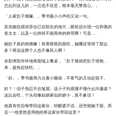
怎幺到这儿的，一点也不在意，根本毫无警觉心。」
「人家肚子饿嘛。」季书薇小小声的又说一句。
其实她也很讶异自已在陌生的地方，眼前还出现一位和蔼的
老太太，以及一位帅得不能再帅的帅哥啊！可是……
她肚子真的很饿嘛！有香喷喷的面吃，她哪还管得了那幺
多？再说这两个人也不像坏人啊！
余彩绸笑吟吟地将面端上餐桌，「肚子饿就把肚子填饱，
来，趁热赶快吃。」
「好。」季书薇用力点着小脑袋，不客气的又动起筷子。
好？﹗倪子尧忍不住皱眉。这小子到底懂不懂什幺叫谦虚？
这幺会吃，个头却像姑娘家似的娇小，真不象话！
他真有些后悔带回这家伙，吵醒婆不说，还劳烦她下面。而
且——他竟然是用抱的将这家伙带回这里？