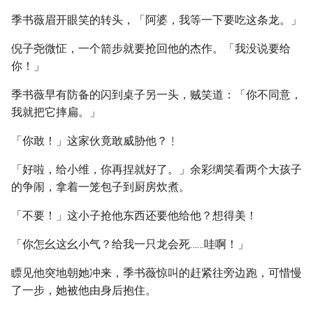
季书薇眉开眼笑的转头，「阿婆，我等一下要吃这条龙。」
倪子尧微怔，一个箭步就要抢回他的杰作。「我没说要给
你！」
季书薇早有防备的闪到桌子另一头，贼笑道：「你不同意，
我就把它摔扁。」
「你敢！」这家伙竟敢威胁他？﹗
「好啦，给小维，你再捏就好了。」余彩绸笑看两个大孩子
的争闹，拿着一笼包子到厨房炊煮。
「不要！」这小子抢他东西还要他给他？想得美！
「你怎幺这幺小气？给我一只龙会死……哇啊！」
瞟见他突地朝她冲来，季书薇惊叫的赶紧往旁边跑，可惜慢
了一步，她被他由身后抱住。