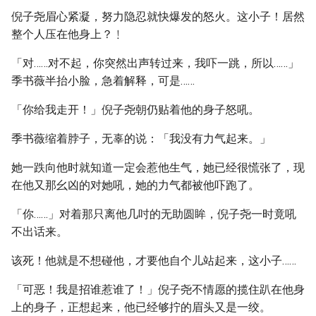
倪子尧眉心紧凝，努力隐忍就快爆发的怒火。这小子！居然
整个人压在他身上？﹗
「对……对不起，你突然出声转过来，我吓一跳，所以……」
季书薇半抬小脸，急着解释，可是……
「你给我走开！」倪子尧朝仍贴着他的身子怒吼。
季书薇缩着脖子，无辜的说：「我没有力气起来。」
她一跌向他时就知道一定会惹他生气，她已经很慌张了，现
在他又那幺凶的对她吼，她的力气都被他吓跑了。
「你……」对着那只离他几吋的无助圆眸，倪子尧一时竟吼
不出话来。
该死！他就是不想碰他，才要他自个儿站起来，这小子……
「可恶！我是招谁惹谁了！」倪子尧不情愿的揽住趴在他身
上的身子，正想起来，他已经够拧的眉头又是一绞。