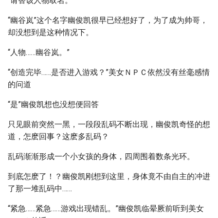
“请替该人物取名。”
“幽谷岚”这个名字幽俊凯很早已经想好了，为了成为帅哥，
却没想到是这种情况下。
“人物……幽谷岚。”
“创造完毕……是否进入游戏？”美女ＮＰＣ依然没有丝毫感情
的问道
“是”幽俊凯想也没想便回答
只见眼前突然一黑，一段段乱码不断出现，幽俊凯奇怪的想
道，怎麽回事？这麽多乱码？
乱码渐渐形成一个小女孩的身体，四周围着数条光环。
到底怎麽了！？幽俊凯刚想到这里，身体竟不由自主的冲进
了那一堆乱码中……
“紧急……紧急……游戏出现错乱。”幽俊凯临晕厥前听到美女