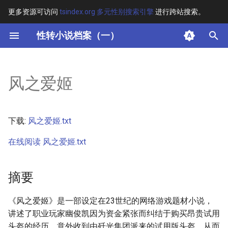
更多资源可访问
tsindex.org 多元性别搜索引擎
进行跨站搜索。
键
性转小说档案（一）
入
摘要
以
风之爱姬
开
其他信息
始
正文
下载:
风之爱姬.txt
搜
在线阅读 风之爱姬.txt
索
摘要
《风之爱姬》是一部设定在23世纪的网络游戏题材小说，
讲述了职业玩家幽俊凯因为资金紧张而纠结于购买昂贵试用
头盔的经历，意外收到由歼光集团派来的试用版头盔，从而