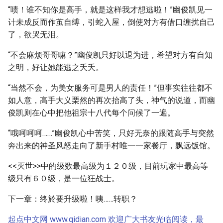
“啧！谁不知你是高手，就是这样我才想逃啦！”幽俊凯见一
计未成反而作茧自缚，引蛇入屋，倒使对方有借口缠扰自己
了，欲哭无泪。
“不会麻烦哥哥嘛？”幽俊凯只好以退为进，希望对方有自知
之明，好让她能逃之夭夭。
“当然不会，为美女服务可是男人的责任！”但事实往往都不
如人意，高手大义栗然的再次抬高了头，神气的说道，而幽
俊凯则在心中把他祖宗十八代每个问候了一遍。
“哦呵呵呵……”幽俊凯心中苦笑，只好无奈的跟随高手与突然
奔出来的神圣风怒走向了新手村唯一一家餐厅，飘远饭馆。
<<灭世>>中的级数最高级为１２０级，目前玩家中最高等
级只有６０级，是一位狂战士。
下一章：终於要升级啦！咦……转职？
起点中文网 www.qidian.com 欢迎广大书友光临阅读，最