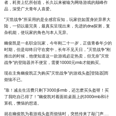
者，耗资上忆所创造，长久以来被喻为网络游戏的颠峰作
品，深受广大青年人喜爱。
“灭世战争”所采用的是全感官应知，玩家彷如置身於异界大
陆，一切以最完美，最真实呈现出来，先进的dna探测，复
杂机能，使玩家的角色与本人无异。
幽俊凯是一名职业玩家，今年刚二十一岁，正值青春年少的
时期，但是却终日守在窝中，长年不见天日，“灭世战争”刚
推出的时候，他便知道这一款游戏必定热卖，但无奈“灭世
战争”的登陆器并不便宜，需要10000元rmb才能购买。
现在主角幽俊凯正为购买“灭世战争”的游戏头盔[登陆器]而
烦恼不已。
“靠！减去生活费只剩下3000多rmb，还怎麽买头盔呀！买
了我吃自己得了！”幽俊凯对着面前桌面上的3000rmb和计
算机，懊恼的想道。
就在幽俊凯为着游戏头盔而烦恼时，突然传来了敲门声……