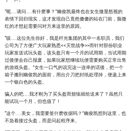
“呃……请问……有什麽事？”幽俊凯最终也在女生微显怒视的
表情下回归现实，这才发现自己竟然傻傻的站在门前，脸微
红的才想起需要问对方来这里的原因。
“咳……这位先生你好，我是歼光集团的其中一名职员，我们
公司为了方便广大玩家熟悉<<灭世战争>>而针对部份职业
玩家发送试玩头盔，该头盔只有一个月的试用期，当试用期
过後便会自己报废，如果玩家想继续玩便需要购买正常出售
的游戏头盔。”女生一口气的说完这一连串的话後，把一个
箱子搬到幽俊凯的面前，用出介刀把封纸处理掉，便递上来
一个银白色的头盔。
骗人的吧……我才刚为了买头盔而烦恼就给送来了？虽然只
能试玩一个月，但也值了！
“这个……美女，我需要签什麽收据吗？”幽俊凯想到这里，也
不急着接过头盔，而是问起程序来。