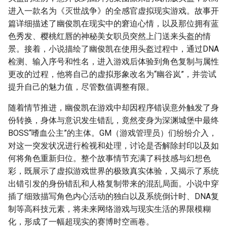
进入一款名为《灭世战争》的全感官虚拟现实游戏。故事开
篇详细描述了幽俊凯在现实中的窘迫心情，以及那位拥有蓝
色秀发、樱桃红唇的神秘美女职员突然上门送来头盔的情
景。接着，小说描绘了幽俊凯在使用头盔过程中，通过DNA
检测、输入序号和性名，进入游戏后体验到角色复制与属性
更改的过程，他将自己的虚拟形象改名为“幽谷岚”，并尝试
提升自己的魅力值，尽管数值调整有限。
随着情节推进，幽俊凯在游戏中却因程序错误意外触发了身
份转换，身体与意识发生错乱，竟然变身为深渊城堡中最终
BOSS“嗜血公主”的主体。GM（游戏管理员）们纷纷介入，
对这一突发状况进行检视和处理，讨论是否解除封印以及如
何将角色重新归位。整个故事情节充满了科技感与幻想色
彩，既展示了虚拟游戏世界的极致真实体验，又揭示了系统
出错引发的身份错乱和人格复制带来的混乱局面。小说中穿
插了细致描写角色内心活动的独白以及系统倒计时、DNA复
制等高科技元素，将未来网络游戏与现实生活的界限模糊
化，形成了一幅超现实的赛博时空画卷。