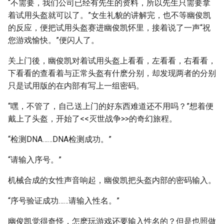
“不需要，我们公司已经有先生的资料，所以先生只需要拿
着试用头盔就可以了。”女生礼貌的讲解完，也不等幽俊凯
的反应，便把试用头盔赛进幽俊凯怀里，接着说了一声“祝
您游戏愉快。”便闪人了。
关上门後，幽俊凯对着试用头盔上看看，左看看，右看看，
下看看的查看着与正常头盔有什麽分别，却发现两者的分别
只是试用版的在内部有写上一组密码。
“嘿，不管了，自己送上门的好东西难道还不用吗？”想着便
戴上了头盔，开始了<<灭世战争>>的奇幻旅程。
“检测DNA……DNA检测成功。”
“请输入序号。”
机械合成的女性声音响起，幽俊凯把头盔内部的密码输入。
“序号验证成功……请输入性名。”
幽俊凯觉得奇怪，怎麽玩游戏还要输入性名的？但是也照做