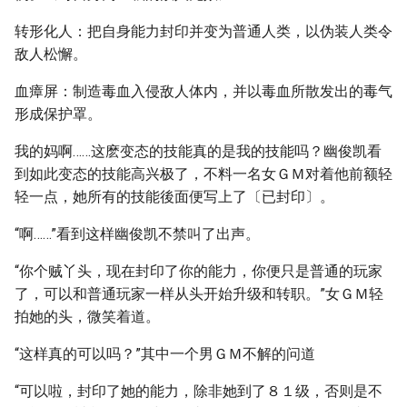
转形化人：把自身能力封印并变为普通人类，以伪装人类令
敌人松懈。
血瘴屏：制造毒血入侵敌人体内，并以毒血所散发出的毒气
形成保护罩。
我的妈啊……这麽变态的技能真的是我的技能吗？幽俊凯看
到如此变态的技能高兴极了，不料一名女ＧＭ对着他前额轻
轻一点，她所有的技能後面便写上了〔已封印〕。
“啊……”看到这样幽俊凯不禁叫了出声。
“你个贼丫头，现在封印了你的能力，你便只是普通的玩家
了，可以和普通玩家一样从头开始升级和转职。”女ＧＭ轻
拍她的头，微笑着道。
“这样真的可以吗？”其中一个男ＧＭ不解的问道
“可以啦，封印了她的能力，除非她到了８１级，否则是不