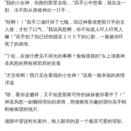
“我的小女神，你跑到那里去啦……”高手心中想着，就在这一
刻，冷不防从身後伸出一只手……
“哇啊！！”高手三魂吓掉了七魄，回过神看清楚那只手的主
人後，才松了口气，“我说风怒啊，你不知道人吓人吓死人
嘛！”高手拍了拍已经快跳至２００下的心脏，一脸被你吓
死了的表情。
“丫哈，在做什麽见不得光的事啊？偷偷摸摸的”头上顶着神
圣风怒的男牧师邪邪的笑着
“才没有咧！我只见在看我的小女神！”说着一脸幸福的表情
洋溢
“啧，看你这傻样，又不知是那家可怜的妹妹被你看中了！”
神圣风怒一副懒得理你的表情，然後晓有兴趣的望向高手刚
刚偷偷望的地方。
缝隙中望进村长家内，映入眼帘的是一个极其可爱的背影。