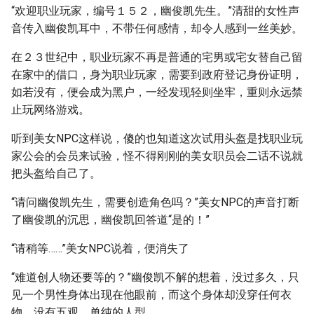
“欢迎职业玩家，编号１５２，幽俊凯先生。”清甜的女性声
音传入幽俊凯耳中，不带任何感情，却令人感到一丝美妙。
在２３世纪中，职业玩家不再是普通的宅男或宅女替自己留
在家中的借口，身为职业玩家，需要到政府登记身份证明，
如若没有，便会成为黑户，一经发现轻则坐牢，重则永远禁
止玩网络游戏。
听到美女NPC这样说，傻的也知道这次试用头盔是找职业玩
家公会的会员来试验，怪不得刚刚的美女职员会二话不说就
把头盔给自己了。
“请问幽俊凯先生，需要创造角色吗？”美女NPC的声音打断
了幽俊凯的沉思，幽俊凯回答道“是的！”
“请稍等……”美女NPC说着，便消失了
“难道创人物还要等的？”幽俊凯不解的想着，没过多久，只
见一个男性身体出现在他眼前，而这个身体却没穿任何衣
物，没有五观，单纯的人型。