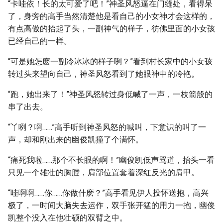
“卡哇依！长的太可爱了吧！”神圣风怒逼在门缝处，看得呆
了，身旁的高手当然清楚他是看自己的小女神才会这样的，
有点高傲的抬起了头，一副神气的样子，彷佛里面的小女孩
已经自己的一样。
“可是她怎麽一副冷冰冰的样子咧？”看到村长家中的小女孩
转过头来望向自己，神圣风怒看到了她眼神中的冷艳。
“跑，她出来了！”神圣风怒转过身低喊了一声，一枝箭般的
串了出去。
“丫咧？啊……”高手听到神圣风怒的喊叫，下意识的叫了一
声，却和刚出来的幽俊凯撞了个满怀。
“痛死我啦……那个不长眼的啊！”幽俊凯低声骂道，抬头一看
只见一个雄壮的胸膛，肩部位置套着深红反光的肩甲。
“哇啊啊……你……你做什麽？”高手看见伊人投怀送抱，高兴
极了，一时间大脑失去运作，双手张开猛的用力一抱，幽俊
凯整个没入在他壮硕的双臂之中。