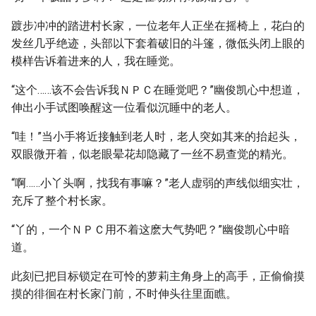
踱步冲冲的踏进村长家，一位老年人正坐在摇椅上，花白的
发丝几乎绝迹，头部以下套着破旧的斗篷，微低头闭上眼的
模样告诉着进来的人，我在睡觉。
“这个……该不会告诉我ＮＰＣ在睡觉吧？”幽俊凯心中想道，
伸出小手试图唤醒这一位看似沉睡中的老人。
“哇！”当小手将近接触到老人时，老人突如其来的抬起头，
双眼微开着，似老眼晕花却隐藏了一丝不易查觉的精光。
“啊……小丫头啊，找我有事嘛？”老人虚弱的声线似细实壮，
充斥了整个村长家。
“丫的，一个ＮＰＣ用不着这麽大气势吧？”幽俊凯心中暗
道。
此刻已把目标锁定在可怜的萝莉主角身上的高手，正偷偷摸
摸的徘徊在村长家门前，不时伸头往里面瞧。