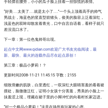
手轻摆在腰旁，小小的瓜子脸上挂着一丝惊慌的表情。
“好美……太美了……就是太小了……”一个头上顶着高手的帅气
男战士，海蓝色的竖直型箭猪头，俊美的脸容上泛着深红，
浅蓝色的双眸却散发着青光，口中自言自语着，看样子就只
差没流口水了。
下一章：第一位色鬼帅哥出现。
起点中文网www.qidian.com欢迎广大书友光临阅读，最
新、最快、最火的连载作品尽在起点原创！
第三章：极品小萝莉！？
更新时间2008-11-21 11:45:15 字数：2155
细致滑嫩的肌肤，白里透红，一双深红大眼睛害羞的看着裙
摆处，脸微微泛红，证明小女孩十分害羞，秀美的小脸上一
抺羞涩上现，埋藏在裙子里的小脚冲忙的向着村长家迈进。
“好一个极品小萝莉！”这是在场所有玩家的心声。