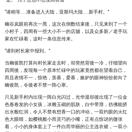
“请稍等……准备进入大陆，亚斯玛大陆……新手村。”
幽谷岚眼前再次一黑，这次在倒数结束後，只见来到了一个
小村子，四周有一些大小不一的店舖，以及众多新／老手玩
家在忙碌着，这时一条信息传来。
“请到村长家中报到。”
当幽俊凯打算向村长家走去时，却突然背後一冷，仔细望向
四周後，发现每一个原本忙碌中的玩家竟然都在望着自己，
而且表情不一，惊艳，羡慕，爱慕，嫉妒的眼神纷纷射向了
幽俊凯，令後者不禁一阵心寒。
只见新手村内出现一阵白光闪过，光华退却後出现了一位金
色卷卷发的小女孩，冰雕玉砌的肌肤，白中带滑，彷佛能挤
出水般红润，令人不禁有想香一口的冲动，一双灼眼的火红
色大眼睛，如樱桃般小而灵巧的小嘴，正有点惊讶的微张
着，小小的身体套上了一件白而华丽的公主连衣裙，一双小