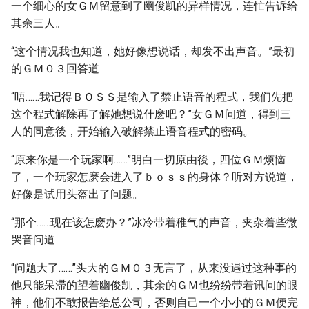
一个细心的女ＧＭ留意到了幽俊凯的异样情况，连忙告诉给
其余三人。
“这个情况我也知道，她好像想说话，却发不出声音。”最初
的ＧＭ０３回答道
“唔……我记得ＢＯＳＳ是输入了禁止语音的程式，我们先把
这个程式解除再了解她想说什麽吧？”女ＧＭ问道，得到三
人的同意後，开始输入破解禁止语音程式的密码。
“原来你是一个玩家啊……”明白一切原由後，四位ＧＭ烦恼
了，一个玩家怎麽会进入了ｂｏｓｓ的身体？听对方说道，
好像是试用头盔出了问题。
“那个……现在该怎麽办？”冰冷带着稚气的声音，夹杂着些微
哭音问道
“问题大了……”头大的ＧＭ０３无言了，从来没遇过这种事的
他只能呆滞的望着幽俊凯，其余的ＧＭ也纷纷带着讯问的眼
神，他们不敢报告给总公司，否则自己一个小小的ＧＭ便完