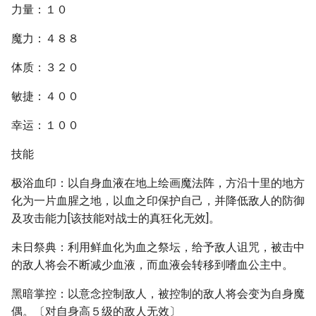
力量：１０
魔力：４８８
体质：３２０
敏捷：４００
幸运：１００
技能
极浴血印：以自身血液在地上绘画魔法阵，方沿十里的地方
化为一片血腥之地，以血之印保护自己，并降低敌人的防御
及攻击能力[该技能对战士的真狂化无效]。
未日祭典：利用鲜血化为血之祭坛，给予敌人诅咒，被击中
的敌人将会不断减少血液，而血液会转移到嗜血公主中。
黑暗掌控：以意念控制敌人，被控制的敌人将会变为自身魔
偶。〔对自身高５级的敌人无效〕