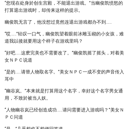
“您现在处身於创生宫殿，不能退出游戏。”当幽俊凯愤怒的
打算退出游戏时，却传来这样的提示。
幽俊凯无言了，他没想过竟然连退出游戏都办不到……
“哎……”轻叹一口气，幽俊凯望着眼前冰雕玉砌的小女孩，难
道我以後就要用这个样子在游戏里吗？
“好吧……这麽完美也不需要改了。”幽俊凯摇了摇头，对着美
女ＮＰＣ说道
“是的……请替人物取名字。”美女ＮＰＣ一成不变的声音传入
耳中
“幽谷岚。”本来就是打算用这个名字，幸好这个名字男女通
用，不致於被当人妖。
“人物幽谷岚已经创造成功……请问需要进入游戏吗？”美女Ｎ
ＰＣ问道
“是。”几乎想也不想便回答道