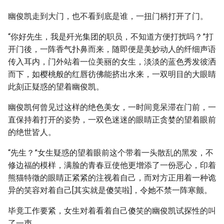
幽俊凯走到大门，也不看到底是谁，一扭门柄打开了门。
“你好先生，我是歼光集团的职员，不知道方便打扰吗？”打
开门後，一阵香气扑鼻而来，随即便是美妙动人的纤细声语
传入耳内，门外站着一位美丽的女生，淡淡的蓝色秀发彼洒
而下，如樱桃般的红唇彷佛能挤出水来，一双明目的大眼睛
此刻正疑惑的望着幽俊凯。
幽俊凯何曾见过这样的绝色美女，一时间竟呆滞在门前，一
直保持着打开的姿势，一双色迷迷的眼睛正贪婪的望着眼前
的绝世皆人。
“先生？”女生疑惑的望着眼前这个带着一头散乱的黑发，不
修边福的模样，满脸的青春豆使他更增添了一份恶心，印着
熊猫特徵的眼睛正紧紧的注视着自己，而对方正用着一种诡
异的笑容对着自己[其实就是傻笑啦]，令她不禁一阵寒颤。
毕竟工作要紧，女生对着看着自己傻笑的幽俊凯试探性的叫
了一声。