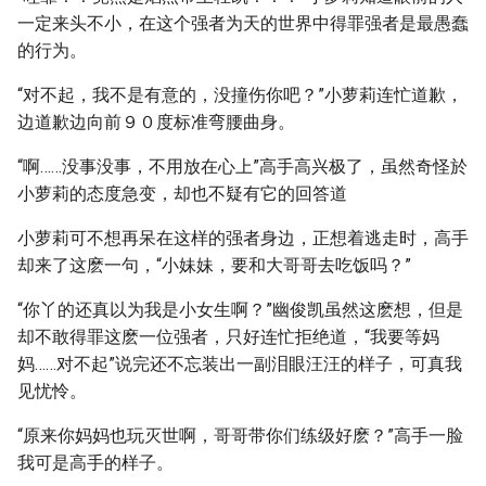
一定来头不小，在这个强者为天的世界中得罪强者是最愚蠢
的行为。
“对不起，我不是有意的，没撞伤你吧？”小萝莉连忙道歉，
边道歉边向前９０度标准弯腰曲身。
“啊……没事没事，不用放在心上”高手高兴极了，虽然奇怪於
小萝莉的态度急变，却也不疑有它的回答道
小萝莉可不想再呆在这样的强者身边，正想着逃走时，高手
却来了这麽一句，“小妹妹，要和大哥哥去吃饭吗？”
“你丫的还真以为我是小女生啊？”幽俊凯虽然这麽想，但是
却不敢得罪这麽一位强者，只好连忙拒绝道，“我要等妈
妈……对不起”说完还不忘装出一副泪眼汪汪的样子，可真我
见忧怜。
“原来你妈妈也玩灭世啊，哥哥带你们练级好麽？”高手一脸
我可是高手的样子。