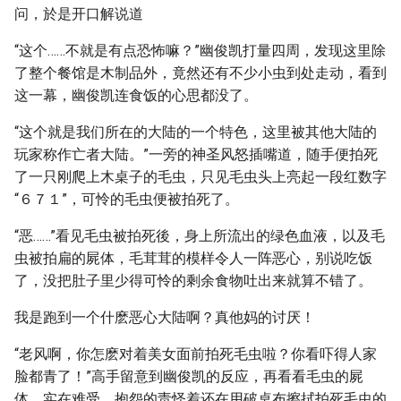
问，於是开口解说道
“这个……不就是有点恐怖嘛？”幽俊凯打量四周，发现这里除
了整个餐馆是木制品外，竟然还有不少小虫到处走动，看到
这一幕，幽俊凯连食饭的心思都没了。
“这个就是我们所在的大陆的一个特色，这里被其他大陆的
玩家称作亡者大陆。”一旁的神圣风怒插嘴道，随手便拍死
了一只刚爬上木桌子的毛虫，只见毛虫头上亮起一段红数字
“６７１”，可怜的毛虫便被拍死了。
“恶……”看见毛虫被拍死後，身上所流出的绿色血液，以及毛
虫被拍扁的屍体，毛茸茸的模样令人一阵恶心，别说吃饭
了，没把肚子里少得可怜的剩余食物吐出来就算不错了。
我是跑到一个什麽恶心大陆啊？真他妈的讨厌！
“老风啊，你怎麽对着美女面前拍死毛虫啦？你看吓得人家
脸都青了！”高手留意到幽俊凯的反应，再看看毛虫的屍
体，实在难受，抱怨的责怪着还在用破桌布擦拭拍死毛虫的