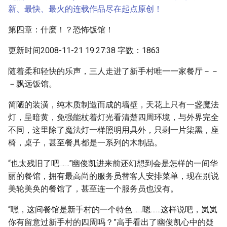
新、最快、最火的连载作品尽在起点原创！
第四章：什麽！？恐怖饭馆！
更新时间2008-11-21 19:27:38 字数：1863
随着柔和轻快的乐声，三人走进了新手村唯一一家餐厅－－
－飘远饭馆。
简陋的装潢，纯木质制造而成的墙壁，天花上只有一盏魔法
灯，呈暗黄，免强能杖着灯光看清楚四周环境，与外界完全
不同，这里除了魔法灯一样照明用具外，只剩一片柒黑，座
椅，桌子，甚至餐具都是一系列的木制品。
“也太残旧了吧……”幽俊凯进来前还幻想到会是怎样的一间华
丽的餐馆，拥有最高尚的服务员替客人安排菜单，现在别说
美轮美奂的餐馆了，甚至连一个服务员也没有。
“嘿，这间餐馆是新手村的一个特色……嗯……这样说吧，岚岚
你有留意过新手村的四周吗？”高手看出了幽俊凯心中的疑