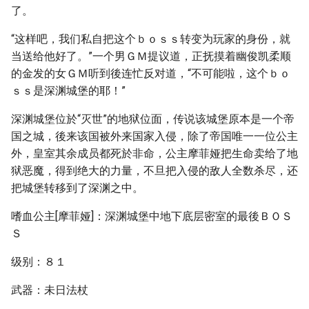
了。
“这样吧，我们私自把这个ｂｏｓｓ转变为玩家的身份，就
当送给他好了。”一个男ＧＭ提议道，正抚摸着幽俊凯柔顺
的金发的女ＧＭ听到後连忙反对道，“不可能啦，这个ｂｏ
ｓｓ是深渊城堡的耶！”
深渊城堡位於“灭世”的地狱位面，传说该城堡原本是一个帝
国之城，後来该国被外来国家入侵，除了帝国唯一一位公主
外，皇室其余成员都死於非命，公主摩菲娅把生命卖给了地
狱恶魔，得到绝大的力量，不旦把入侵的敌人全数杀尽，还
把城堡转移到了深渊之中。
嗜血公主[摩菲娅]：深渊城堡中地下底层密室的最後ＢＯＳ
Ｓ
级别：８１
武器：未日法杖