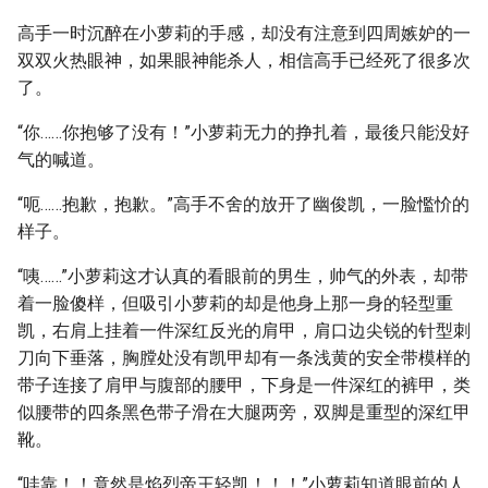
高手一时沉醉在小萝莉的手感，却没有注意到四周嫉妒的一
双双火热眼神，如果眼神能杀人，相信高手已经死了很多次
了。
“你……你抱够了没有！”小萝莉无力的挣扎着，最後只能没好
气的喊道。
“呃……抱歉，抱歉。”高手不舍的放开了幽俊凯，一脸懢忦的
样子。
“咦……”小萝莉这才认真的看眼前的男生，帅气的外表，却带
着一脸傻样，但吸引小萝莉的却是他身上那一身的轻型重
凯，右肩上挂着一件深红反光的肩甲，肩口边尖锐的针型刺
刀向下垂落，胸膛处没有凯甲却有一条浅黄的安全带模样的
带子连接了肩甲与腹部的腰甲，下身是一件深红的裤甲，类
似腰带的四条黑色带子滑在大腿两旁，双脚是重型的深红甲
靴。
“哇靠！！竟然是焰烈帝王轻凯！！！”小萝莉知道眼前的人