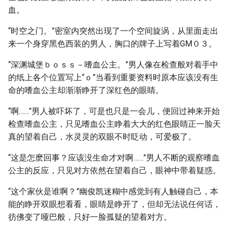
血。
“时空之门。”密室内突然出现了一个空间旋涡，从里面走出
来一个身穿黑色西装的男人，胸口的牌子上写着GM０３。
“深渊城堡ｂｏｓｓ－嗜血公主。”男人像在检查般对着手中
的纸上各个位置写上“ｏ”当看到重要资料时原本应该没有生
命的嗜血公主却渐渐睁开了深红色的眼睛。
“啊……”男人被吓坏了，可是也只是一会儿，便回过神来开始
检查嗜血公主，只见嗜血公主睁着大大的红色眼睛正一脸天
真的望着自己，水灵灵的双眼不时眨动，可爱极了。
“这是怎麽回事？应该没生命才对啊……”男人不断的观察嗜血
公主的反应，只见对方依然在望着自己，眼神中带着疑惑。
“这个家伙是谁啊？”幽俊凯迷糊中感觉到有人触碰自己，本
能的睁开双眼想看看，眼睛是睁开了，但却无法说任何话，
彷佛变了哑巴般，只好一脸孤疑的望着对方。