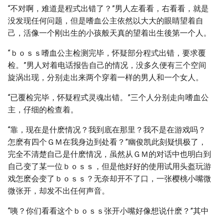
“不对啊，难道是程式出错了？”男人左看看，右看看，就是
没发现任何问题，但是嗜血公主依然以大大的眼睛望着自
己，活像一个刚出生的小孩般天真的望着出生後第一个人。
“ｂｏｓｓ嗜血公主检测完毕，怀疑部分程式出错，要求覆
检。”男人对着电话报告自己的情况，没多久便有三个空间
旋涡出现，分别走出来两个穿着一样的男人和一个女人。
“已覆检完毕，怀疑程式灵魂出错。”三个人分别走向嗜血公
主，仔细的检查着。
“靠，现在是什麽情况？我到底在那里？我不是在游戏吗？
怎麽有四个ＧＭ在我身边到处看？”幽俊凯此刻疑惧极了，
完全不清楚自己是什麽情况，虽然从ＧＭ的对话中也明白到
自己变了某一位ｂｏｓｓ，但是他好好的使用试用头盔玩游
戏怎麽会变了ｂｏｓｓ？无奈却开不了口，一张樱桃小嘴微
微张开，却发不出任何声音。
“咦？你们看看这个ｂｏｓｓ张开小嘴好像想说什麽？”其中