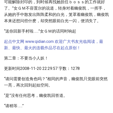
可能解除封印的，到时候再找她担任ｂｏｓｓ的工作就好
了。”女ＧＭ不容置尔的说道，转身对着幽俊凯，一挥手，
从她的手中散发出阵阵柔和的白光，笼罩着幽俊凯，幽俊凯
本来还想问些什麽，却突然眼前白光一闪，便消失了。
“送你回新手村啦……”女ＧＭ的话同时响起
起点中文网 www.qidian.com 欢迎广大书友光临阅读，最
新、最快、最火的连载作品尽在起点原创！
第二章：不要当小人妖！
更新时间2008-11-20 22:29:57 字数：1278
“请问需要创造角色吗？”相同的声音，幽俊凯只觉眼前突然
一亮，再次回到起始空间。
“是”没有任何思考，幽俊凯回答道。
“请稍等……”