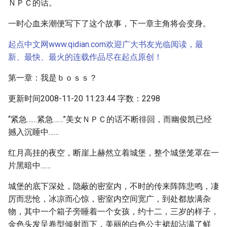
ＮＰＣ的话。
一时心血来潮便写下了这个故事，下一章主角将会变身。
起点中文网www.qidian.com欢迎广大书友光临阅读，最
新、最快、最火的连载作品尽在起点原创！
第一章：我是ｂｏｓｓ？
更新时间2008-11-20 11:23:44 字数：2298
“紧急……紧急……”美女ＮＰＣ的话不断徘回，而幽俊凯已经
撼入沉睡中……
红月高挂的夜空，断崖上赫然立着城堡，整个城堡笼罩在一
片黑暗中……
城堡的底下深处，隐蔽的密室内，不时的传来阵阵悲鸣，凄
厉而悲怆，冰凉而心惊，密室内空间宽广，到处都放满杂
物，其中一个箱子旁睡着一个女孩，约十二，三岁的样子，
金色头发呈卷型倾射而下，美丽的白色公主裙却沾满了鲜