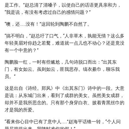
是工作。”赵总清了清嗓子，以使自己的话语更具亲和力，
“我是说，有没有考虑过自己的感情问题？”
“噢，还……没有！”这回轮到陶鹏不自然了。
“搞不明白，”赵总吁了口气，“人非草木，孰能无情？这么多
年轻美眉对你趋之若鹜，难道就一点儿也不动心？还是竟没
有一个中意的？”
陶鹏脸一红，一时有些尴尬，几句诗脱口而出：“出其东
门，有女如云。虽则如云，匪我思存。缟衣綦巾，聊乐我
员。”
这是出自《诗经。郑风》中《出其东门》诗中的一段。大意
是说：从东城门出来，看到了成群的美女。虽然美女成群，
却并不是我所思念的。只有那个身穿白衣、披着青黑丝巾的
才是我的所爱。
“看来你心目中已有了意中人……”赵海平话锋一转，“个人问
题尽管提出来，我随时准你的假！”