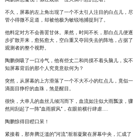
不久，屏幕的左上角出现了一个不太引人注目的白点儿，尽
管小得微不足道，却被他极为敏锐地捕捉到了。
他料定对方不会善罢甘休。果然，时间不长，那白点儿便逐
步扩散开来，愈拓愈大，空白重又夺回失去的阵地，占据了
观测者的整个视野。
陶鹏倒吸了一口冷气，他有些丈二和尚摸不着头脑儿，实不
知屏幕背后的那个人究竟意欲何为？
突然，从屏幕的上方滑落了一个不大不小的红点儿，竟似一
滴面目狰狞的血珠，煞是醒目。
很快，大串儿的血丝儿倾泻而下，血流如注似大雨瓢泼，骤
然间刮起了一阵“血雨腥风”，在眼前横行肆虐……
陶鹏惊得目瞪口呆！
紧接着，那奔腾泛滥的“河流”渐渐凝聚在屏幕中央，汇成了