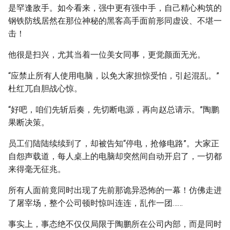
是罕逢敌手。如今看来，强中更有强中手，自己精心构筑的
钢铁防线居然在那位神秘的黑客高手面前形同虚设、不堪一
击！
他很是扫兴，尤其当着一位美女同事，更觉颜面无光。
“应禁止所有人使用电脑，以免大家担惊受怕，引起混乱。”
杜红兀自胆战心惊。
“好吧，咱们先斩后奏，先切断电源，再向赵总请示。”陶鹏
果断决策。
员工们陆陆续续到了，却被告知“停电，抢修电路”。大家正
自怨声载道，每人桌上的电脑却突然间自动开启了，一切都
来得毫无征兆。
所有人面前竟同时出现了先前那诡异恐怖的一幕！仿佛走进
了屠宰场，整个公司顿时惊叫连连，乱作一团……
事实上，事态绝不仅仅局限于陶鹏所在公司内部，而是同时