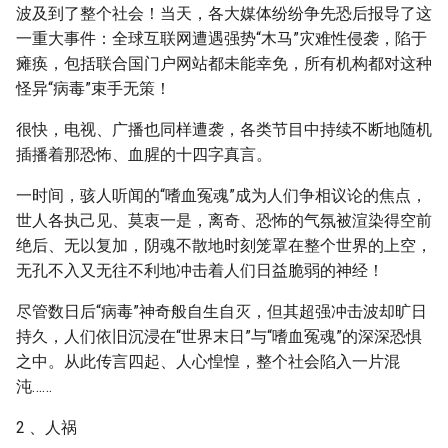
波及到了整个社会！当天，各大媒体纷纷争先恐后报导了这
一重大事件：全球互联网遭遇强势“木马”灾难性侵袭，陷于
瘫痪，包括联合国门户网站都未能幸免，所有机构都对这种
怪异“病毒”束手无策！
很快，电视、广播也同样遭袭，各类节目中持续不断地随机
插播着那恐怖、血腥的十四字真言。
一时间，骇人听闻的“嗜血冤魂”成为人们争相议论的焦点，
世人各执己见、莫衷一是，离奇、恐怖的气氛被渲染得空前
绝后、无以复加，阴魂不散地时刻笼罩在整个世界的上空，
无孔不入又无往不利地冲击着人们日益脆弱的神经！
尽管数日后“病毒”神奇般自生自灭，但其超强冲击波却旷日
持久，人们依旧沉浸在“世界末日”与“嗜血冤魂”的深深恐惧
之中。从此传言四起、人心惶惶，整个社会陷入一片混
沌……
2 、人祸