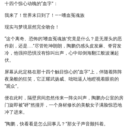
十四个惊心动魄的“血字”：
我来了！世界末日到了！——嗜血冤魂族
现实与梦境居然完全吻合！
“这个离奇、恐怖的‘嗜血冤魂族’究竟是什么？是无厘头的恶
作剧，还是……”尽管乾坤朗朗，陶鹏仍感头皮发麻、脊背发
冷，他强抑恐惧没有惊叫出声，心中却倒海翻江般波澜起
伏。
屏幕从此定格在那十四个触目惊心的“血字”上，伴随着阵阵
夜枭般的狂笑，它正耀武扬威、咄咄逼人地瞪视着眼前的
“观众”。
便在此时，隔壁房间忽然传来一阵尖叫声，陶鹏办公室的房
门旋即被“砰”然撞开，一个身材修长的美貌女子满脸惊恐地
冲了进来。
“陶鹏，快看看是怎么回事儿？”那女子声音颤抖着。