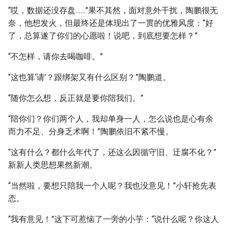
“哎，数据还没存盘……”果不其然，面对意外干扰，陶鹏很无
奈，他想发火，但最终还是体现出了一贯的优雅风度：“好
了，总算遂了你们的心愿啦！说吧，到底想要怎样？”
“不怎样，请你去喝咖啡。”
“这也算‘请’？跟绑架又有什么区别？”陶鹏道。
“随你怎么想，反正就是要你陪我们。”
“陪你们？你们两个人，我却单身一人，怎么说也是心有余
而力不足、分身乏术啊！”陶鹏依旧不紧不慢。
“这有什么？都什么年代了，还这么因循守旧、迂腐不化？”
新新人类思想果然新潮。
“当然啦，要想只陪我一个人呢？我也没意见！”小轩抢先表
态。
“我有意见！”这下可惹恼了一旁的小芋：“说什么呢？你这人