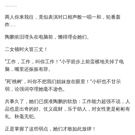
…………
两人你来我往，竟似表演对口相声般一唱一和，轮番轰
炸……
陶鹏依旧埋头在电脑前，懒得理会她们。
二女顿时火冒三丈！
“工作，工作，叫你工作！”小芋箭步上前蛮横地关掉了电
脑，嘴里还振振有辞。
“死‘桃树’，叫你不把我们姐妹放在眼里！”小轩也不甘示
弱，论强词夺理她毫不逊色。
共事久了，她们已摸准陶鹏的软肋：工作能力超强不说，人
品也是出奇的好。仗义疏财，乐于助人，对女性更是彬彬有
礼、秋毫无犯。
正是掌握了这些弱点，她们才敢如此放肆！