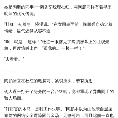
她是陶鹏的同事——商务部经理杜红，与陶鹏同样有着早来
晚归的优良传统。
“杜红，别着急，慢慢说。”在女同事面前，陶鹏强自稳定着
情绪，语气还算从容不迫。
“啊，就是……这样！”杜红一眼瞥见了陶鹏屏幕上的壮观景
象，再度惊叫出声：“跟我的……一模一样！”
“去看看。”
…………
陶鹏怔立在杜红的电脑前，紧锁眉头，若有所思……
俩人逐一打开了身旁的一台台终端，竟都重现了异曲同工的
骇人场面。
“好厉害的木马！是我工作失职。”陶鹏本以为由他亲自层层
布防的网络安全屏障固若金汤、无懈可击，而且此前一直也