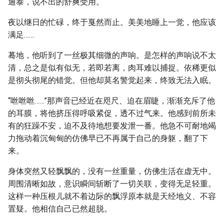
通泰，说不出的舒爽受用。
夜以继日的忙碌，终于戛然而止。美美地睡上一觉，他应该
满足……
蓦地，他听到了一丝极其细微的声响。是怎样的声响说不太
清，总之是似有似无，若即若离，肉耳难以捕捉。依稀更似
是彻头彻尾的错觉。但他却莫名警觉起来，终致无法入眠。
“咝咝咝……”那声音已经近在咫尺、迫在眉睫，渐渐充斥了他
的耳膜，将他挤压得呼吸紧促，透不过气来。他感到前所未
有的狂躁不安，迫不及待地想要发泄一番。他急不可耐地竭
力拖动着沉甸甸的仿佛早已不再属于自己的身躯，翻了下
来。
身体突然又轻飘飘的，没有一丝重量，仿佛生活在虚无中。
周围清晰如故，意识瞬间斩断了一切关联，变得无足轻重。
这样一种压根儿就不着边际的飘浮原本就是天经地义、不容
置疑。他相信自己已然超脱。