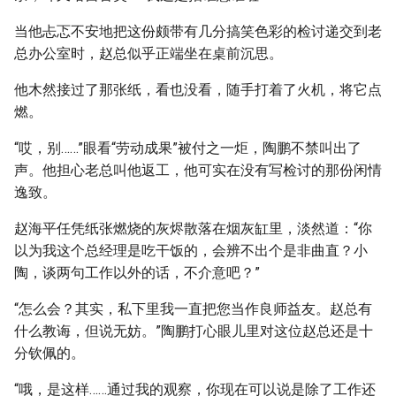
当他忐忑不安地把这份颇带有几分搞笑色彩的检讨递交到老
总办公室时，赵总似乎正端坐在桌前沉思。
他木然接过了那张纸，看也没看，随手打着了火机，将它点
燃。
“哎，别……”眼看“劳动成果”被付之一炬，陶鹏不禁叫出了
声。他担心老总叫他返工，他可实在没有写检讨的那份闲情
逸致。
赵海平任凭纸张燃烧的灰烬散落在烟灰缸里，淡然道：“你
以为我这个总经理是吃干饭的，会辨不出个是非曲直？小
陶，谈两句工作以外的话，不介意吧？”
“怎么会？其实，私下里我一直把您当作良师益友。赵总有
什么教诲，但说无妨。”陶鹏打心眼儿里对这位赵总还是十
分钦佩的。
“哦，是这样……通过我的观察，你现在可以说是除了工作还