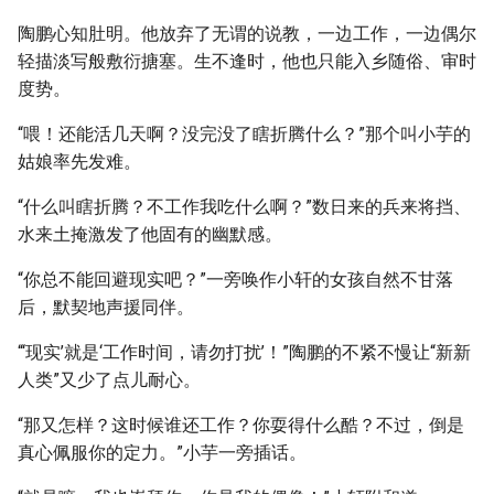
陶鹏心知肚明。他放弃了无谓的说教，一边工作，一边偶尔
轻描淡写般敷衍搪塞。生不逢时，他也只能入乡随俗、审时
度势。
“喂！还能活几天啊？没完没了瞎折腾什么？”那个叫小芋的
姑娘率先发难。
“什么叫瞎折腾？不工作我吃什么啊？”数日来的兵来将挡、
水来土掩激发了他固有的幽默感。
“你总不能回避现实吧？”一旁唤作小轩的女孩自然不甘落
后，默契地声援同伴。
“‘现实’就是‘工作时间，请勿打扰’！”陶鹏的不紧不慢让“新新
人类”又少了点儿耐心。
“那又怎样？这时候谁还工作？你耍得什么酷？不过，倒是
真心佩服你的定力。”小芋一旁插话。