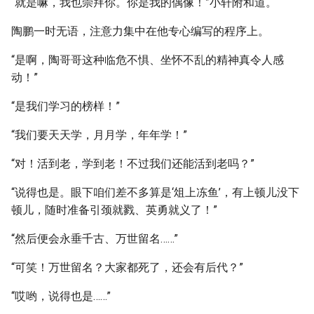
“就是嘛，我也崇拜你。你是我的偶像！”小轩附和道。
陶鹏一时无语，注意力集中在他专心编写的程序上。
“是啊，陶哥哥这种临危不惧、坐怀不乱的精神真令人感
动！”
“是我们学习的榜样！”
“我们要天天学，月月学，年年学！”
“对！活到老，学到老！不过我们还能活到老吗？”
“说得也是。眼下咱们差不多算是‘俎上冻鱼’，有上顿儿没下
顿儿，随时准备引颈就戮、英勇就义了！”
“然后便会永垂千古、万世留名……”
“可笑！万世留名？大家都死了，还会有后代？”
“哎哟，说得也是……”