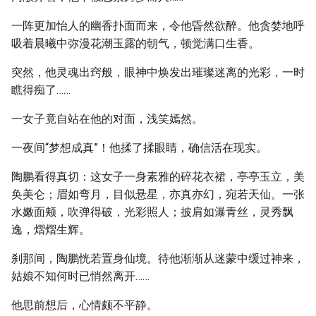
一阵更加怡人的幽香扑面而来，令他昏然欲醉。他贪婪地呼
吸着晨曦中弥漫花潮玉露的朝气，顿觉满口生香。
突然，他灵魂出窍般，眼神中焕发出璀璨迷离的光彩，一时
瞧得痴了……
一女子竟自站在他的对面，浅笑嫣然。
一夜间“梦想成真”！他揉了揉眼睛，确信活在现实。
陶鹏看得真切：这女子一身素雅的碎花衣裙，亭亭玉立，美
奂美仑；眉如弯月，目似悬星，亦真亦幻，宛若天仙。一张
水嫩面颊，吹弹得破，光彩照人；披肩如瀑青丝，灵秀飘
逸，熠熠生辉。
刹那间，陶鹏恍若置身仙境。待他渐渐从迷蒙中缓过神来，
姑娘不知何时已悄然离开……
他思前想后，心情颇不平静。