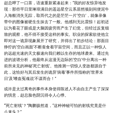
赵总呷了一口茶，语速重新紧凑起来：“我的好友惊异地发
现：那些平日里琳琅满目的遥远星空云系居然顷刻间便泥牛
入海般消失无踪，取而代之的是茫茫一片‘空白’，就像录像
带中的图像被硬生生抹去了一般。他感到无比震惊！起初还
以为看花了眼或是大脑因疲劳而产生了幻觉，但经过反复细
致的观察，他不得不接受这样的事实。职业的探索欲使他立
即对这一诡异现象展开了研究，并得出了初步结论：那面目
狰狞的‘空白画面’不断蚕食着宇宙空间，而且正以一种惊人
的远超光速的天文极速向我们赖以生存的地球袭来。通过先
进的波谱分析，他最终从这漫无边际的‘空白’中分离出一种
前所未见的神秘‘死亡射线’。他推测一切惊人变故都源自于
此，这恰好与其后发生的诡异‘病毒’事件所指称的‘世界末
日’及‘嗜血冤魂说’不谋而合！”
或许是太过离奇的事件本身使得陈述人不由自主产生了深深
的惧意，赵总脸色阴沉得令人心悸。
“‘死亡射线’？”陶鹏骇然道，“这种神秘可怕的射线究竟是什
么来头？”