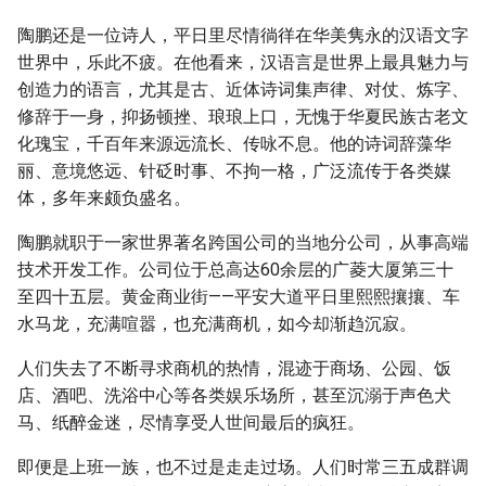
陶鹏还是一位诗人，平日里尽情徜徉在华美隽永的汉语文字
世界中，乐此不疲。在他看来，汉语言是世界上最具魅力与
创造力的语言，尤其是古、近体诗词集声律、对仗、炼字、
修辞于一身，抑扬顿挫、琅琅上口，无愧于华夏民族古老文
化瑰宝，千百年来源远流长、传咏不息。他的诗词辞藻华
丽、意境悠远、针砭时事、不拘一格，广泛流传于各类媒
体，多年来颇负盛名。
陶鹏就职于一家世界著名跨国公司的当地分公司，从事高端
技术开发工作。公司位于总高达60余层的广菱大厦第三十
至四十五层。黄金商业街——平安大道平日里熙熙攘攘、车
水马龙，充满喧嚣，也充满商机，如今却渐趋沉寂。
人们失去了不断寻求商机的热情，混迹于商场、公园、饭
店、酒吧、洗浴中心等各类娱乐场所，甚至沉溺于声色犬
马、纸醉金迷，尽情享受人世间最后的疯狂。
即便是上班一族，也不过是走走过场。人们时常三五成群调