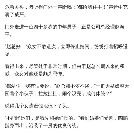
危急关头，忽听得门外一声断喝：“都给我住手！”声音中充
满了威严。
门外走进一位四十多岁的中年男子，正是公司总经理赵海
平。
“赵总好！”众女不敢造次，立即停止嬉闹，纷纷打着招呼退
场。
看得出来，尽管处于非常时期，但由于赵总长期以来的积
威，众女对他还是颇为忌惮。
“都站住，我有话要说。”赵总却不依不饶，“一群大姑娘整天
围着个小伙子，拉拉扯扯，闹个没完，成何体统？”
说得几个女孩羞愧地低下了头。
“不能怪她们，是我先和她们闹的。”看到姑娘们受窘，陶鹏
挺身而出，沿袭了一贯的优良传统。