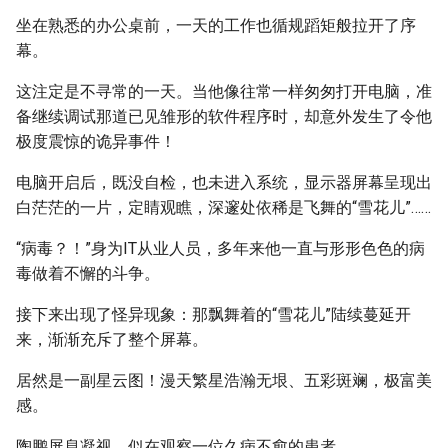
坐在熟悉的办公桌前，一天的工作也循规蹈矩般拉开了序
幕。
这注定是不寻常的一天。当他像往常一样匆匆打开电脑，准
备继续调试那道已见雏形的软件程序时，却意外发生了令他
极度震惊的诡异事件！
电脑开启后，既没自检，也未进入系统，显示器屏幕呈现出
白茫茫的一片，定睛观瞧，深邃处依稀是飞舞的“雪花儿”……
“病毒？！”身为IT从业人员，多年来他一直与形形色色的病
毒做着不懈的斗争。
接下来出现了怪异现象：那飘舞着的“雪花儿”陆续蔓延开
来，渐渐充斥了整个屏幕。
居然是一副星云图！漫天繁星浩瀚无垠、五彩斑斓，极富美
感。
陶鹏屏息凝视，似在观察一位久病不愈的患者。