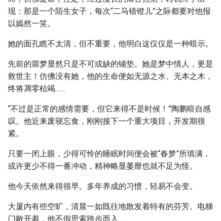
现：那是一个陌生女子，每次“二马错镫儿”之际都要对他报
以嫣然一笑。
她的面孔瞧不太清，但不重要，他明白这仅仅是一种暗示。
先前的噩梦显然只是不可或缺的铺垫。她是梦中情人，更是
救世主！仿佛没有她，他的生命便如无源之水、无本之木，
终将凋零枯竭……
“不过是正常的感情需要，但它来得不是时候！”陶鹏暗自感
叹。他近来废寝忘食，刚刚接下一个重大项目，开发期很
紧。
只要一闭上眼，少得可怜的睡眠时间便会被“春梦”所填满，
或许更少不得一番冲动，精神略显萎靡也就不足为怪。
他今天依然来得很早。多年养成的习惯，轻易不会变。
大厦内有些空旷，清晨一如既往地散发着特有的芬芳。电梯
门敞开着，他不假思索跨步而入……