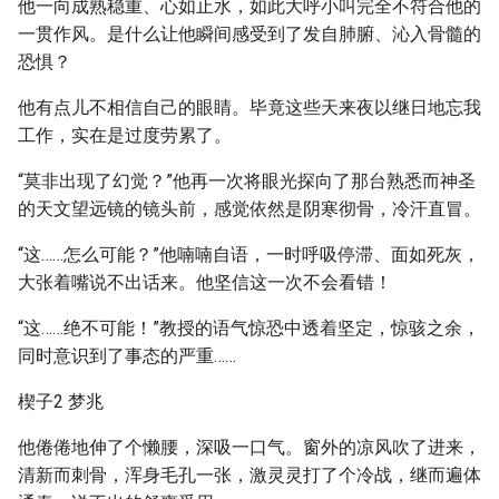
他一向成熟稳重、心如止水，如此大呼小叫完全不符合他的
一贯作风。是什么让他瞬间感受到了发自肺腑、沁入骨髓的
恐惧？
他有点儿不相信自己的眼睛。毕竟这些天来夜以继日地忘我
工作，实在是过度劳累了。
“莫非出现了幻觉？”他再一次将眼光探向了那台熟悉而神圣
的天文望远镜的镜头前，感觉依然是阴寒彻骨，冷汗直冒。
“这……怎么可能？”他喃喃自语，一时呼吸停滞、面如死灰，
大张着嘴说不出话来。他坚信这一次不会看错！
“这……绝不可能！”教授的语气惊恐中透着坚定，惊骇之余，
同时意识到了事态的严重……
楔子2 梦兆
他倦倦地伸了个懒腰，深吸一口气。窗外的凉风吹了进来，
清新而刺骨，浑身毛孔一张，激灵灵打了个冷战，继而遍体