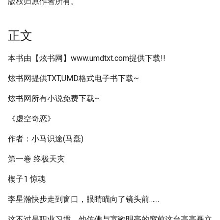
版权归原作者所有。
正文
本书由【炫书网】www.umdtxt.com提供下载!!
炫书网提供TXT,UMD格式电子书下载~
炫书网所有小说免费下载~
《虚空奇恋》
作者：小马识途(马磊)
第一卷 终极天灾
楔子1 惊魂
李星瀚快步走到窗口，眼睛瞄向了镜头前……
这不过是职业习惯。他仿佛与宽敞明亮的窗前这台高高矗立