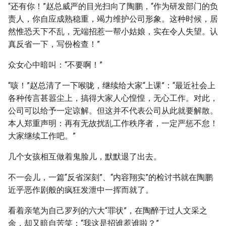
“还有你！”赵总威严的目光扫向了陶鹏，“作为研发部门的负
责人，你自应成熟稳重，竭力维护公司形象。这种时候，居
然惟恐天下不乱，无端招惹一帮小姑娘，实在令人失望。认
真反省一下，写份检查！”
众女心中暗叫：“不要啊！”
“咳！”赵总清了一下喉咙，继续给大家“上课”：“最近社会上
各种传言甚嚣尘上，搞得大家人心惶惶，无心工作。对此，
公司可以给予一定谅解。但这并不代表公司从此就要解散。
本人郑重声明：再有无故扰乱工作秩序者，一定严惩不怠！
大家继续工作吧。”
几个女孩相互做着鬼脸儿，默默退了出去。
不一会儿，一篇“反省深刻”、“内容翔实”的检讨书就在陶鹏
近乎恶作剧般的疯狂发泄中一挥而就了。
看着亲笔为自己罗列的六大“罪状”，在陶醉于过人文采之
余，却又暗自苦笑：“我这是招谁惹谁啦？”