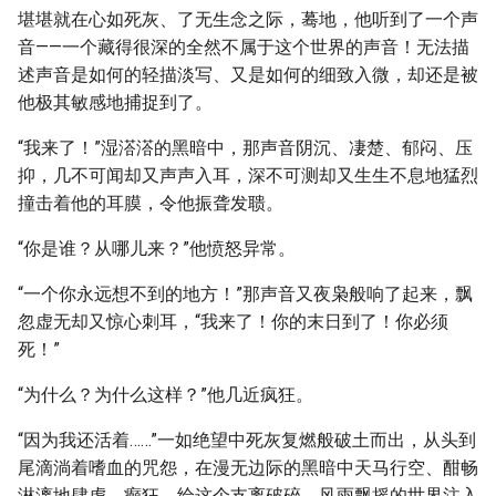
堪堪就在心如死灰、了无生念之际，蓦地，他听到了一个声
音——一个藏得很深的全然不属于这个世界的声音！无法描
述声音是如何的轻描淡写、又是如何的细致入微，却还是被
他极其敏感地捕捉到了。
“我来了！”湿溚溚的黑暗中，那声音阴沉、凄楚、郁闷、压
抑，几不可闻却又声声入耳，深不可测却又生生不息地猛烈
撞击着他的耳膜，令他振聋发聩。
“你是谁？从哪儿来？”他愤怒异常。
“一个你永远想不到的地方！”那声音又夜枭般响了起来，飘
忽虚无却又惊心刺耳，“我来了！你的末日到了！你必须
死！”
“为什么？为什么这样？”他几近疯狂。
“因为我还活着……”一如绝望中死灰复燃般破土而出，从头到
尾滴淌着嗜血的咒怨，在漫无边际的黑暗中天马行空、酣畅
淋漓地肆虐、癫狂，给这个支离破碎、风雨飘摇的世界注入