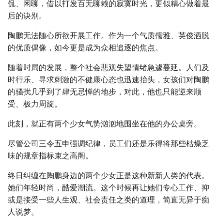
侃、闲聊，借以打发百无聊赖的寂寞时光，更似精心做着最
后的诀别。
陶鹏无法随心所欲开展工作。作为一个气质儒雅、英俊洒脱
的优质偶像，如今更是成为众相追逐的焦点。
随着时局的发展，整个社会悲观失望情绪急遽蔓延。人们及
时行乐、寻求刺激的不健康心态也迅速抬头，女孩们对陶鹏
的骚扰几乎到了肆无忌惮的地步，对此，他也只能逆来顺
受、极力周旋。
此刻，就正有两个少女气势汹汹地围坐在他的办公桌旁。
尽管公司三令五申强调纪律，员工们还是乐得将那些枯燥乏
味的规章指标束之高阁。
终日纠缠在陶鹏身边的两个少女正是这种新新人类的代表。
她们年轻时尚，酷爱潮流。这个时候再让她们专心工作、抑
或是接受一些人生观、社会责任之类的道理，简直无异于痴
人说梦。