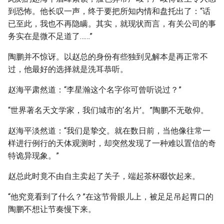
到恐怖。他长叹一声，终于要把所知内情和盘托出了：“话
已至此，我也不再隐瞒。其实，就现状而言，有关公司的事
务实在是微不足道了……”
陶鹏并不惊讶。以赵总的身份有些独到见解本是再正常不
过，他最好的选择就是洗耳恭听。
赵海平肃然道：“李星瀚这个名字你可曾听说过？”
“世界著名天文学家，我们城市的‘名片’。”陶鹏不无敬仰。
赵海平淡然道：“我们是挚交。就在数日前，当他像往常一
样进行例行的天体观测时，却突然发现了一种难以置信的奇
特诡异现象。”
赵总此时竟不由自主卖起了关子，端起茶杯啜饮起来。
“他究竟看到了什么？”在这节骨眼儿上，被足足吊起胃口的
陶鹏不想让节奏慢下来。