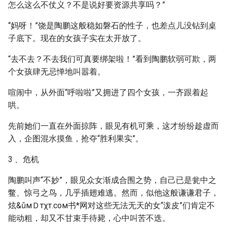
怎么这么不仗义？不是说好要资源共享吗？”
“妈呀！”饶是陶鹏这般稳如磐石的性子，也差点儿没钻到桌
子底下。现在的女孩子实在太开放了。
“去不去？不去我们可真要绑架啦！”看到陶鹏软弱可欺，两
个女孩肆无忌惮地叫嚣着。
喧闹中，从外面“呼啦啦”又拥进了四个女孩，一齐跟着起
哄。
先前她们一直在外面掠阵，眼见有机可乘，这才纷纷趁虚而
入，企图混水摸鱼，抢夺“胜利果实”。
3 、危机
陶鹏叫声“不妙”，眼见众女渐成合围之势，自己已是瓮中之
鳖、惊弓之鸟，几乎插翅难逃。然而，似他这般谦谦君子，
炫&ǔмＤтχт.сοм书*网对这些无法无天的女“泼皮”们肯定不
能动粗，却又不甘束手待毙，心中叫苦不迭。