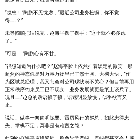
“赵总！”陶鹏不无忧虑，“最近公司业务松懈，你不觉
得……？”
未等陶鹏把话说完，赵海平摆了摆手：“这个就不必多虑
了。”
“可是……”陶鹏心有不甘。
“很想知道为什么吧？”赵海平脸上依然挂着淡定的微笑，那
超然的神态似是对万事万物早已了然于胸、大彻大悟，“作
为区域总经理，我又怎会对公司现状漠不关心？但目前再用
正常秩序约束员工已不现实，业务发展就更是纸上谈兵了。
况且……”赵总的话语顿了顿，语速明显放慢，似乎欲言又
止。
说话、做事一向简明扼要、雷厉风行的赵总，如此患得患
失、举棋不定，莫非是有难言之隐？
此刻的赵海平眉峰紧锁，脸色异常严峻，严峻得甚至令人感