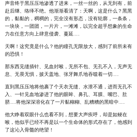
声音终于黑压压地渗透了进来，一丝一丝的，从无到有，前
赴后继、络绎不绝。他渐渐看清了：天啊，这是什么？黑黑
的，黏黏的，稠稠的，完全没有形态，没有轮廓，一条条，
一块块，一团团，一片片，一滩滩，以完全超乎想象的生命
力在任意方向上肆意侵袭、蔓延……
天啊！这究竟是什么？他的瞳孔无限放大，感到了前所未有
的恐惧！
那东西见缝插针、见血封喉，无所不包、无孔不入，无声无
息、无畏无惧，披天盖地、张牙舞爪地吞噬着一切……
直到黑压压地将他裹了个天衣无缝、水泄不通，进而无孔不
入、一针见血地渗进了他的眼眸、鼻孔、耳膜、嘴巴、肚
脐……将他深深溶化在了一片黏糊糊、乱糟糟的黑暗中……
他大睁着双眼什么也看不到，想要大声疾呼，却是如鲠在
喉，他似乎已经不再是以一个生命体的形式存在了，他感到
了这沁入骨髓的绝望！