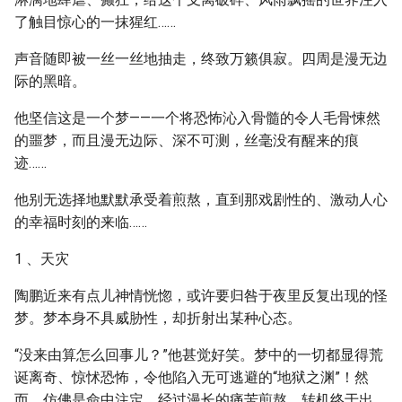
了触目惊心的一抹猩红……
声音随即被一丝一丝地抽走，终致万籁俱寂。四周是漫无边
际的黑暗。
他坚信这是一个梦——一个将恐怖沁入骨髓的令人毛骨悚然
的噩梦，而且漫无边际、深不可测，丝毫没有醒来的痕
迹……
他别无选择地默默承受着煎熬，直到那戏剧性的、激动人心
的幸福时刻的来临……
1 、天灾
陶鹏近来有点儿神情恍惚，或许要归咎于夜里反复出现的怪
梦。梦本身不具威胁性，却折射出某种心态。
“没来由算怎么回事儿？”他甚觉好笑。梦中的一切都显得荒
诞离奇、惊怵恐怖，令他陷入无可逃避的“地狱之渊”！然
而，仿佛是命中注定，经过漫长的痛苦煎熬，转机终于出