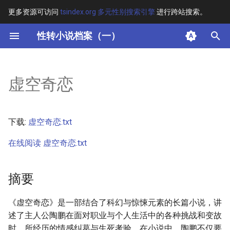
更多资源可访问
tsindex.org 多元性别搜索引擎
进行跨站搜索。
键
性转小说档案（一）
入
摘要
以
虚空奇恋
开
其他信息 [Processed Page
Metadata]
始
下载:
虚空奇恋.txt
搜
正文
在线阅读 虚空奇恋.txt
索
摘要
《虚空奇恋》是一部结合了科幻与惊悚元素的长篇小说，讲
述了主人公陶鹏在面对职业与个人生活中的各种挑战和变故
时，所经历的情感纠葛与生死考验。在小说中，陶鹏不仅要