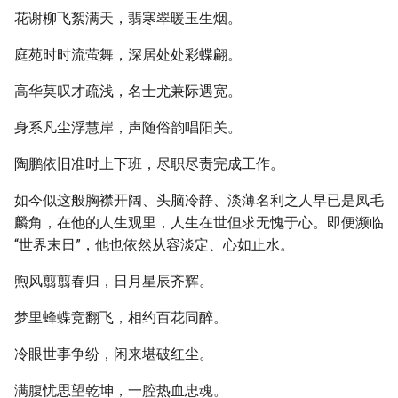
花谢柳飞絮满天，翡寒翠暖玉生烟。
庭苑时时流萤舞，深居处处彩蝶翩。
高华莫叹才疏浅，名士尤兼际遇宽。
身系凡尘浮慧岸，声随俗韵唱阳关。
陶鹏依旧准时上下班，尽职尽责完成工作。
如今似这般胸襟开阔、头脑冷静、淡薄名利之人早已是凤毛
麟角，在他的人生观里，人生在世但求无愧于心。即便濒临
“世界末日”，他也依然从容淡定、心如止水。
煦风翦翦春归，日月星辰齐辉。
梦里蜂蝶竞翻飞，相约百花同醉。
冷眼世事争纷，闲来堪破红尘。
满腹忧思望乾坤，一腔热血忠魂。