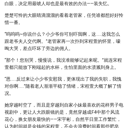
白眼，决定用最唬人却也是最有效的办法——装失忆。
楚楚可怜的大眼睛滴溜溜的看着老管家，任凭谁都想好好怜
惜一番。
“呜呜呜~你说什么？小少爷你可别吓我啊，这……这我怎么
跟老爷夫人交代啊。”老管家再一次扑到宋程萱的怀里，嚎
啕大哭，差点吓坏了旁边的佣人。
“那个！您别哭，慢慢说，我没准能够记起来呢。”就连宋程
萱都只能放下刚端起的水杯，生怕里面的水渍溅到身上。
“恩……反过来让小少爷安慰我，更体现出了我的失职，我愧
对你啊……”随着老人渐渐平稳了情绪，宋程萱大概了解了情
况。
她穿越时空了，而且是穿越到自家小妹最喜欢的花样男子电
视剧中，更让人大跌眼镜的是，竟然穿越成F4中那个风流
花心，换女朋友最快的——宋宇彬，自然平日里工作繁忙，
认为时间就是金钱的宋程萱，不会去浪费时间看那些肥皂