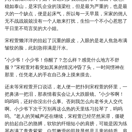
稳如泰山，是宋氏企业的顶梁柱，但是最为严重的，也是最
大的一个缺点，便是起床气，所以每一天早晨，宋家的佣人
无不战战兢兢没有一个人敢来打扰，生怕一个不小心惹怒了
平日里不苟言笑的大小姐。
宋程萱懒洋洋的抬起了沉重的眼皮，入眼的是老人焦急布满
皱纹的脸，此刻急得满是汗水。
“小少爷！小少爷！你醒了？怎么样？感觉什么地方不舒
服？”宋程萱对着突如其来的情况冲昏了头，一时间愣神在
那里，任凭老人的手在自己身上摸来摸去。
还未等宋程萱开口说话，老人便一把扑到宋程萱的怀里，一
把鼻涕一把泪，那表情着实会让人大跌眼镜。“小少爷啊！
呜呜呜，还好你没出什么事。否则我怎么向老爷夫人交代
啊。小少爷下次千万别再这么热的天里练习拉琴了，呜呜
呜。”老人的哭喊声还在继续，宋程萱已经茫然呆滞，僵硬
的抬起自己的胳膊，软软的纤细短小的肩膀，可能是因为练
琴布满了青青紫紫，白皙嫩滑的肌肤显然是儿童的特质，肩