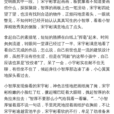
交响曲其中一段。）宋宇彬拿起画画，板犹豫着不知道要画
些什么，探探脑袋，智厚的画板上也一笔没动，宋宇彬四处
望了望，也没有找到合适的物件，正烦闷地歪着头，一眼就
瞥见，不知何时已经开始认认真真写生的小智厚，看着小智
厚精致秀美的侧脸，宋宇彬满意地点了点头。
拿起自己的素描笔，短短的胳膊在白纸上“挥毫”起来。时间
匆匆流逝，转眼间一堂课已经过了一半。宋宇彬满意地看了
看自己完成的作品，怎么说，自己前世也是一流的建筑设计
师，虽然手法有些生涩，但是在“同龄”的这帮小孩中，自己
应该也算是“佼佼者”了。呆了一会，小宇彬实在耐不住无
聊，有些坐不住了，倾起身往小智厚那边凑了凑，小心翼翼
地探头看过去。
小智厚发现偷看的宋宇彬，神色古怪地把画纸掩了掩，宋宇
彬粉嫩的小脸红了红，撅起嘴巴眨着大眼睛，拽起智厚的衣
角拉来拉去：“智厚不要那么小气给我看一看嘛。”“……”小智
厚皱着眉不说一句话，手里死死地捏着画纸护在胸前，不让
宋宇彬逾越雷池半步，宋宇彬看软的不行，牟足了劲准备来