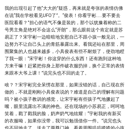
我的出现引起了他“大大的”疑惑，再来就是夸张的表情仿佛
在说“我在学校看见UFO了”。“俊表！你看宇彬……要不要去
医院看看？”担心的语气不像是装的，那个以犹豫着称的二
号男主角是绝对不会这么“开朗”，那么眼前这个肯定就是苏
易正了？宋宇彬一边暗暗地安慰自己不跟小孩一般见识，一
边努力不让自己头上的青筋暴露出来。看我还站在那里，周
围聚集的人也越来越多，小具俊表有些不耐烦了，使劲地瞪
了我一眼：“宋宇彬！你这穿的什么东西！还有跑到这种地
方来干嘛！赶紧把你身上那件破衣服扔掉，换个正常的表情
来跟本大爷上课！”说完头也不回的走了。
啥？？宋宇彬完全呆愣在那里，如果没错的话，自己现在所
做的，不就是刚刚小具俊表说的？难道是自己的理解有问题
吗？被小孩子教训的感觉，让宋宇彬有些孩子气地撅起了
嘴，眼里流露出不满的神色。还在现场的小苏易正，呵呵地
笑着，戳了戳我的脸，奶声奶气地炫耀：“宇彬我的有新买
的衣服呦，如果你没带，我可以勉强借你一件。”说完也头
也不回地走了。送走了两尊门神，看着周围叽叽喳喳的小孩