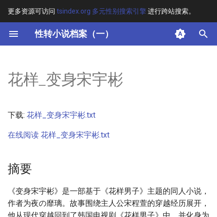
更多资源可访问
tsindex.org 多元性别搜索引擎
进行跨站搜索。
键
性转小说档案（一）
入
摘要
以
花样_变身宋宇彬
开
其他信息 [Processed Page
Metadata]
始
下载:
花样_变身宋宇彬.txt
搜
正文
在线阅读 花样_变身宋宇彬.txt
索
摘要
《变身宋宇彬》是一部基于《花样男子》主题的同人小说，
作者为夜の靡璃。故事围绕主人公宋程萱的穿越经历展开，
他从现代穿越回到了韩国电视剧《花样男子》中，并化身为