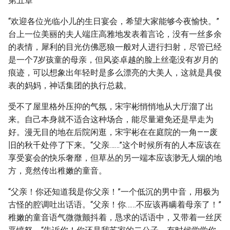
第五章
“欢迎各位光临小儿的生日宴会，希望大家能够今夜愉快。”
台上一位美丽的夫人端庄高雅地发表着言论，没有一丝多余
的表情，犀利的目光仿佛恶狼一般对人进行扫射，尽管已经
是一个7岁孩童的母亲，但风姿卓越的脸上丝毫没有岁月的
痕迹，可以想象出年轻时是多么漂亮的大美人，这就是具俊
表的妈妈，神话集团的执行总裁。
受不了屋里格外压抑的气氛，宋宇彬悄悄地从大厅溜了出
来。自己本身就不适合这种场合，能尽量避免还是早走为
好。漫无目的地在后院闲逛，宋宇彬在在庭院的一角——废
旧的秋千处停了下来。“父亲……”这个时候所有的人本应该在
享受宴会的快乐奢靡，但草丛的另一端本应该渺无人烟的地
方，竟然传出稚嫩的童音。
“父亲！你还知道我是你父亲！”一个低沉的男中音，用极为
古怪的腔调吐出话语。“父亲！你……不应该再瞒着母亲了！”
稚嫩的童音语气微微颤抖着，恳求的话语中，又带着一丝厌