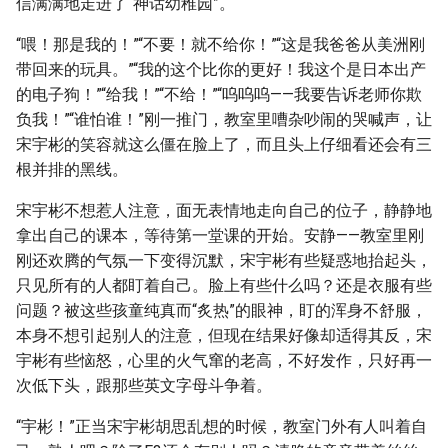
信满满地走进了“神话幼稚园”。
“喂！那是我的！”“不要！就不给你！”“这是我爸爸从美洲刚
带回来的玩具。”“我的这个比你的更好！我这个是日本出产
的电子狗！”“给我！”“不给！”“呜呜呜——我要告诉老师你欺
负我！”“谁怕谁！”刚一推门，教室里嘈杂吵闹的哭喊声，让
宋宇彬的笑容就这么僵在脸上了，而且头上仔细看还会有三
根并排的黑线。
宋宇彬不想惹人注意，面无表情地走向自己的位子，静静地
拿出自己的课本，等待第一堂课的开始。安静——教室里刚
刚还欢腾的气氛一下变得沉默，宋宇彬有些疑惑地抬起头，
只见所有的人都盯着自己。脸上有些什么吗？还是衣服有些
问题？被这些孩童纯真而“炙热”的眼神，盯的浑身不舒服，
本身不想引起别人的注意，但现在结果好像却适得其反，宋
宇彬有些恼怒，心里的火气窜的老高，不好发作，只好再一
次低下头，跟那些英文字母斗争着。
“宇彬！”正当宋宇彬胡思乱想的时候，教室门外有人叫着自