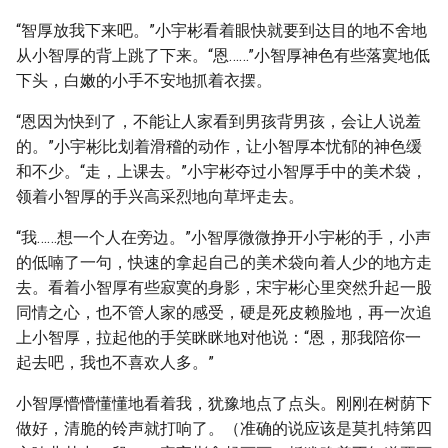
“智厚放我下来吧。”小宇彬看着眼快就要到达目的地不舍地
从小智厚的背上跳了下来。“恩……”小智厚神色有些落寞地低
下头，白嫩的小手不安地抓着衣摆。
“恩因为快到了，不能让人家看到男孩背男孩，会让人说羞
的。”小宇彬比划着滑稽的动作，让小智厚本忧郁的神色缓
和不少。“走，上课去。”小宇彬夺过小智厚手中的美术袋，
领着小智厚的手兴高采烈地向草坪走去。
“我……想一个人在旁边。”小智厚微微挣开小宇彬的手，小声
的低喃了一句，快速的拿起自己的美术袋向着人少的地方走
去。看着小智厚有些寂寞的身影，宋宇彬心里突然升起一股
同情之心，也不管人家的感受，硬是死皮赖脸地，再一次追
上小智厚，拉起他的手笑眯眯地对他说：“恩，那我陪你一
起去吧，我也不喜欢人多。”
小智厚懵懵懂懂地看着我，犹豫地点了点头。刚刚在树荫下
做好，清脆的铃声就打响了。（准确的说应该是莫扎特第四