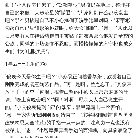
西！”小具俊表也累了，气汹汹地把男孩扔在地上，整理好
自己的衣服，大步流星的“撤退”。“大家刚刚什么都没发生
吧？那个男孩是自己不小心摔倒了洗手池里对嘛？”宋宇彬
勾起自己已见雏形的桃花眼，给大众“催眠”。“是——”从此以
后只要有人在神话幼稚园里被贴了红布条那么他就是全校的
公敌，同样的下场会惨不忍睹。而懵懵懂懂的宋宇彬也被女
生们封为“电眼美男”。
1年后——主角们7岁
“俊表今天是你生日吧？”小苏易正闻着香草茶，欣赏着自己
刚刚完成的满意陶艺作品。“啊！是啊，差点忘了。”具俊表
放下手中的空手道服，擦着白皙的小额头上密密麻麻的汗
珠。“晚上有晚会吧？”“啊！对啊！母亲大人自己做主开
的。”小具俊表提到自己的母亲，眼里流露出一丝害怕。
“恩，管家告诉我刚刚收到请柬了。”宋宇彬翻阅着“世界著名
建筑构思大全”短短的手指一点一点的，注意力一点也没有
被移走。“恩……”小智厚摆弄着手边的西洋棋，向具俊表瞥了