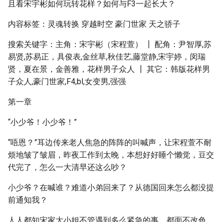
且看宋宇彬如何玩转花样？如何与F3一起长大？
内容标签：灵魂转换 穿越时空 豪门世家 天之骄子
搜索关键字：主角：宋宇彬（宋程萱） ┃ 配角：尹智厚,苏
易贤,苏易正，具俊表,金丝草,秋佳艺,藤堂静,宋宇婷，闵瑞
贤，夏在景，金善雅，花样男子众人 ┃ 其它：韩版花样男
子众人,豪门世家,F4,bl,女变男,强强
第一章
“小少爷！小少爷！”
“唔恩？”耳边传来老人焦急的阵阵的叫喊声，让宋程萱不耐
烦地皱了皱眉，昨夜工作到太晚，本想好好睡个懒觉，豆交
代完了，怎么一大清早还这么吵？
小少爷？在喊谁？难道小弟回来了？从德国回来怎么都没提
前通知我？
人人都知宋家大小姐不管遇到多么紧急的事，都面不改色、