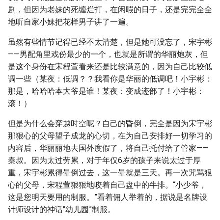
剧，但因为老妹的死缠烂打，在闲暇的日子，还是完完全全
地听自家小妹把花样男子讲了一遍。
虽然有些情节记得已经不太清楚，但是她可没忘了，宋宇彬
——男配角里戏份最少的一个，也就是所谓的华丽炮灰，但
是这个身份在宋程萱看来还是比较满意的，因为自己比较低
调一些（某夜：低调？？我看你是华丽的低调吧！小宇彬：
那是，哈哈哈本大爷是谁！某夜：变成迹部了！小宇彬：
滚！）
但是为什么会穿越时空呢？自己的昏倒，完全是因为宋宇彬
那狠心的父母望子成龙的心切，在为自己安排好一切学习的
内容后，华丽丽地去国外度假了，将自己托付给了管家——
秦叔。因为太过劳累，对于年仅6岁的孩子来说太过于厚
重，宋宇彬累得晕倒过去，这一晕就是三天。再一次咒骂狠
心的父母，宋程萱狠狠地咬着自己盘中的牛排。“小少爷，
这是您明天要用的制服。”看着佣人举着的，据说是名牌设
计师设计的神话“幼儿园”制服。