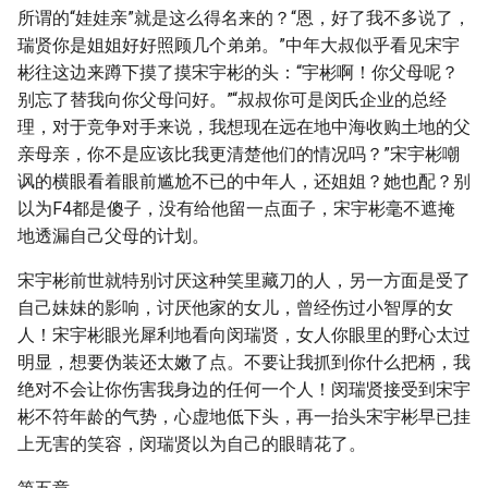
所谓的“娃娃亲”就是这么得名来的？“恩，好了我不多说了，
瑞贤你是姐姐好好照顾几个弟弟。”中年大叔似乎看见宋宇
彬往这边来蹲下摸了摸宋宇彬的头：“宇彬啊！你父母呢？
别忘了替我向你父母问好。”“叔叔你可是闵氏企业的总经
理，对于竞争对手来说，我想现在远在地中海收购土地的父
亲母亲，你不是应该比我更清楚他们的情况吗？”宋宇彬嘲
讽的横眼看着眼前尴尬不已的中年人，还姐姐？她也配？别
以为F4都是傻子，没有给他留一点面子，宋宇彬毫不遮掩
地透漏自己父母的计划。
宋宇彬前世就特别讨厌这种笑里藏刀的人，另一方面是受了
自己妹妹的影响，讨厌他家的女儿，曾经伤过小智厚的女
人！宋宇彬眼光犀利地看向闵瑞贤，女人你眼里的野心太过
明显，想要伪装还太嫩了点。不要让我抓到你什么把柄，我
绝对不会让你伤害我身边的任何一个人！闵瑞贤接受到宋宇
彬不符年龄的气势，心虚地低下头，再一抬头宋宇彬早已挂
上无害的笑容，闵瑞贤以为自己的眼睛花了。