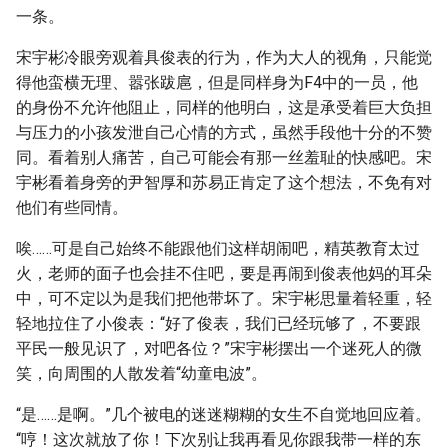
一条。
宋宇彬冷眼旁观着具俊表的行为，作为大人的视角，只能觉
得他蛮横无理、嚣张跋扈，但是同样身为F4中的一员，他
的身份不允许他阻止，同样的他明白，这是承受着巨大负担
与压力的小孩发泄自己心情的方式，虽然手段他十分的不赞
同。看着别人痛苦，自己可能会有那一丝羞耻的快感吧。宋
宇彬看着身旁的尹智厚和苏易正肯定了这个想法，不免有对
他们有些同情。
唉……可是自己始终不能跟他们这样胡闹吧，精英教育太过
火，老师的面子也会挂不住吧，要是再闹到俊表他妈的耳朵
中，可不定以为是我们把他带坏了。宋宇彬思量着轻重，轻
轻地拉住了小俊表：“好了俊表，我们已经玩够了，不要跟
平民一般见识了，对吧各位？”宋宇彬摆出一个迷死人的微
笑，向周围的人散发着“幼童电波”。
“是……是啊。”几个被电的迷迷糊糊的女生不自觉地回应着。
“哼！这次就放了你！下次别让我再看见你跟我带一样的东