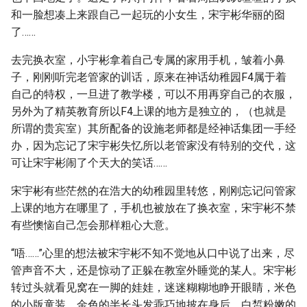
和一脸想凑上来跟自己一起玩的小女生，宋宇彬华丽的囵
了……
去完换衣室，小宇彬拿着自己专属的家用手机，皱着小鼻
子，刚刚听完老管家的训话，原来在神话幼稚园F4属于着
自己的特权，一旦进了教学楼，可以不用再穿自己的衣服，
另外为了精英教育所以F4上课的地方是独立的，（也就是
所谓的贵宾室）其所配备的设施老师都是经神话集团一手经
办，因为忘记了宋宇彬失忆所以老管家没有特别的交代，这
可让宋宇彬闹了个天大的笑话……
宋宇彬有些茫然的在浩大的幼稚园里转悠，刚刚忘记问管家
上课的地方在哪里了，手机也被放在了换衣室，宋宇彬不禁
有些懊恼自己怎会那样粗心大意。
“唔……”心里的想法被宋宇彬不知不觉地从口中说了出来，尽
管声音不大，还是惊动了正躲在教室外睡觉的某人。宋宇彬
转过头就看见窝在一脚的娃娃，迷迷糊糊地睁开眼睛，米色
的小版童装，金色的半长头发乖巧地披在身后，白皙粉嫩的