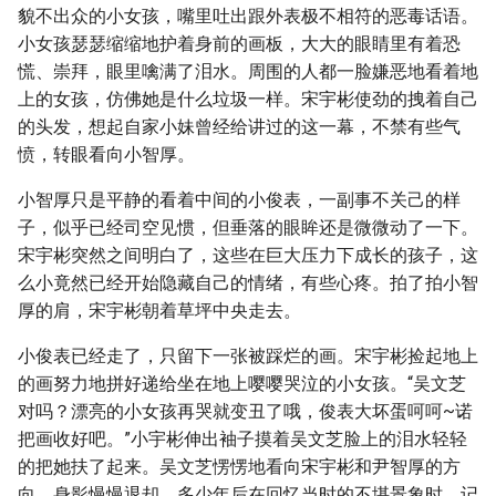
貌不出众的小女孩，嘴里吐出跟外表极不相符的恶毒话语。
小女孩瑟瑟缩缩地护着身前的画板，大大的眼睛里有着恐
慌、崇拜，眼里噙满了泪水。周围的人都一脸嫌恶地看着地
上的女孩，仿佛她是什么垃圾一样。宋宇彬使劲的拽着自己
的头发，想起自家小妹曾经给讲过的这一幕，不禁有些气
愤，转眼看向小智厚。
小智厚只是平静的看着中间的小俊表，一副事不关己的样
子，似乎已经司空见惯，但垂落的眼眸还是微微动了一下。
宋宇彬突然之间明白了，这些在巨大压力下成长的孩子，这
么小竟然已经开始隐藏自己的情绪，有些心疼。拍了拍小智
厚的肩，宋宇彬朝着草坪中央走去。
小俊表已经走了，只留下一张被踩烂的画。宋宇彬捡起地上
的画努力地拼好递给坐在地上嘤嘤哭泣的小女孩。“吴文芝
对吗？漂亮的小女孩再哭就变丑了哦，俊表大坏蛋呵呵~诺
把画收好吧。”小宇彬伸出袖子摸着吴文芝脸上的泪水轻轻
的把她扶了起来。吴文芝愣愣地看向宋宇彬和尹智厚的方
向，身影慢慢退却，多少年后在回忆当时的不堪景象时，记