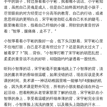
手中的袋子，转过身看着小宇彬，抿着嘴不说话。小宇彬知
道，虽然自己灵魂是成人，但是自己始终面对的是小孩子，
尽管眼前的对方经受过十分高等的教育。自己的行动，或者
意思得说的更明白点，宋宇彬使劲眨么着自己长长的睫毛，
眼里噙着泪水，指着自己纤细的小腿，用软软的童音控诉
着：“智厚，腿痛痛，走不了。”
小智厚看着小宇彬的脸好一会，低下头沉默着。宋宇彬心里
不住地打鼓，自己是不是有些过分了？还是装的太过火了，
被看穿了？“我……背你。”小智厚打断了宋宇彬的胡思乱想，
柔柔的童音说不出的好听，却隐隐约约渗透着一股忧伤。
听到小智厚的话，宋宇彬毫不犹豫地跳上了小智厚的背，淡
淡的薰衣草的香味很温暖，如果没错的话，现在应该是美术
课的时间。美术课——神话幼稚园里唯一能够与F4接触的机
会，因为美术课是野外写生，所有的小朋友都必须在外边一
起活动，想着刚刚从老管家那里了解的信息，宋宇彬趴在小
智厚的身上，享受着温暖的纤细单薄的背，宋宇彬完全没有
看到，小智厚脸上浅浅的微笑，以及额头上隐隐的汗水……