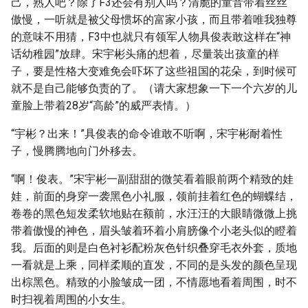
己，熟人吧？除了F3还会有别人吗？清脆的童音带着丝丝
傲慢，一听就是被父母惯坏的富家小孩，而且带着唯我独尊
的意味不用猜，F3中也就只有领军人物具俊表敢这样在“神
话幼稚园”放肆。宋宇彬头痛的想着，尽量装出孩童的样
子，要是性格大变难免会吓坏了这些祖国的花朵，到时候可
就不是自己能够负责的了。（请大家想象一下一个六岁的儿
童脸上带着28岁“高龄”的威严表情。）
“宇彬？出来！”具俊表的命令谁敢不听啊，宋宇彬耐着性
子，慢腾腾地向门外移去。
“啊！俊表。”宋宇彬一副甜甜的微笑看着眼前两个精致的娃
娃，前面的身穿一袭黑色小礼服，领前挂着红色的蝴蝶结，
卷卷的黑色短发柔软地贴在额前，水汪汪的大眼睛微微上挑
带着傲慢的神色，眉头皱着环着小肩膀像个小老头似的瞪着
我。后面的则是白色衬衫配粉灰色针织叠穿毛衣外套，质地
一看就是上乘，同样柔顺的直发，不同的是头发的颜色呈现
出棕黑色。精致的小脸皱成一团，不情愿地看着周围，时不
时扫视着周围的小女生。