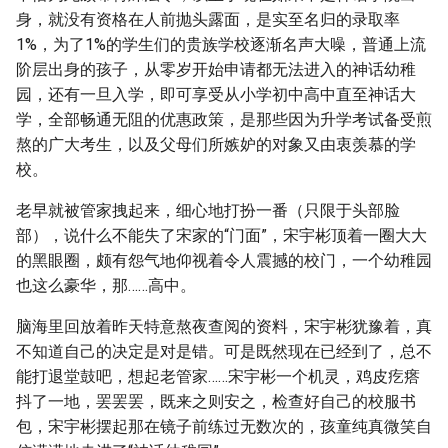
身，就没有资格在人前抛头露面，是实至名归的录取率
1%，为了1%的学生们的贵族学校逐渐名声大噪，普通上流
阶层出身的孩子，从零岁开始申请都无法进入的神话幼稚
园，还有一旦入学，即可享受从小学初中高中直至神话大
学，全部畅通无阻的优惠政策，是那些因为升学考试备受煎
熬的广大考生，以及父母们所嫉妒的对象又由衷羡慕的学
校。
老早就被管家拽起来，细心地打扮一番（只限于头部脸
部），说什么不能失了宋家的“门面”，宋宇彬顶着一圈大大
的黑眼圈，颇有怨气地仰视着令人震撼的校门，一个幼稚园
也这么豪华，那……高中。
脑海里回放着昨天特意熬夜查阅的资料，宋宇彬犹豫着，真
不知道自己的决定是对是错。可是既然现在已经到了，总不
能打退堂鼓吧，想起老管家……宋宇彬一个机灵，鸡皮疙瘩
抖了一地，罢罢罢，既来之则安之，检查好自己的校服书
包，宋宇彬摆起那在镜子前练过无数次的，孩童纯真微笑自