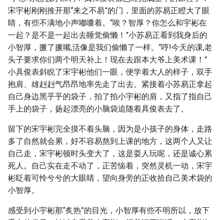
宋宇彬刚刚推开那“来之不易”的门，里面的苏易正瞪大了眼
睛，有些不满地小声嘟囔着。“唉？智厚？你怎么和宇彬在
一起？是不是一起出去睡觉偷懒！”小苏易正看到我身后的
小智厚，撅了撅嘴,活像是我们偷懒了一样。“哼!今天的课,老
头子要求你们两个明天补上！现在去跟本大爷上美术课！”
小具俊表斜睨了宋宇彬他们一眼，便学着大人的样子，双手
抱肩、雄赳赳气昂昂地率先走了出去。紧接着小苏易正拿起
自己身边黑乎乎的袋子，拍了拍小宇彬的肩，又指了指自己
手上的袋子，扬起漂亮的小脑袋追随着具俊表去了。
留下的宋宇彬完全摸不着头脑，因为是小孩子的身体，走路
多了自然就会累，好不容易熬到上课的地方，这两个人又让
自己走，宋宇彬顿时头变大了，这是耍人玩呢，还是诚心累
死人。自己实在走不动了，正苦恼着，突然灵机一动，宋宇
彬眨着可怜兮兮的大眼睛，望向身旁的正收拾自己美术袋的
小智厚。
感受到小宇彬那“炙热”的目光，小智厚有些不明所以，放下