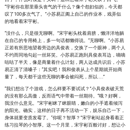
“宇彬你在那里垂头丧气的干什么？像个怨妇似的，今天都
叹了100多次气了。”小苏易正阖上自己的作业本，戏弄似
的地看着宋宇彬。
“没什么，只是很无聊啊。”宋宇彬头枕着肩膀，懒洋洋地躺
在自己的专用椅上，多一句话都懒得说。“无聊啊。”小苏易
正若有所思地望着旁边的具俊表，交换了一个眼神，两个人
不约而同地勾起一丝坏笑。小苏易正跑到具俊表耳边，嘀嘀
咕咕了半天，像是商量着什么计划，两人达成共识后，小苏
易正清了清嗓子：“其实吧！我和俊表从上个星期就开始商
量了，每天都干这些无聊的事会被闷死，所以……”
“我们想出了个游戏，怎么样要不要试试？”小具俊表破天荒
的没有那么高傲，反而语气中带着一丝期待。“哦？好啊，
我没什么意见。”宋宇彬眯了眯眼睛，嫩白的小手遮着倾泻
的阳光。确实，这样的日子再不活动一下，娱乐自己一下，
身体就要变质发霉了。“你呢？智厚？”宋宇彬站起身看着正
练习拉琴的小智厚。这一个月里，宋宇彬百般讨好，想让小