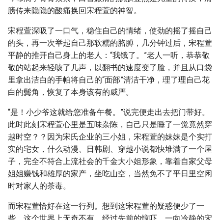
膀传来隐隐的酸痛换回宋程萱的神智。
宋程萱深吸了一口气，稳住自己的情绪，使劲的摇了摇自己
的头，再一次举起自己那软糯的胳膊，几分钟过后，宋程萱
平静的推开自己身上的老人：“我饿了。”老人一听，恭恭敬
敬的站起来轻咳了几声，以翻书的速度变了脸，并且从口袋
里拿出洁白的手帕将自己的“面部”清洁干净，理了理自己花
白的鬓角，恢复了本身该有的威严。
“是！小少爷这就给您准备午餐。”说完便走出去把门带好。
此时此刻宋程萱心里是五味杂陈，自己只是睡了一觉竟然穿
越时空？？因为宋氏企业的三小姐，宋程萱的妹妹是个实打
实的宅女，什么动漫、日韩剧、穿越小说都快堆满了一个屋
子，完全不符合上流社会的千金大小姐形象，靠着自家父母
姐姐赚钱和雄厚的家产，坐吃山空，当然免不了平日里空闲
时对家人的荼毒。
而宋程萱恰好在这一行列。想到这宋程萱的疑惑便少了一
些，这个世界上无奇不有，经过先前的惊吓，一向冷静的宋