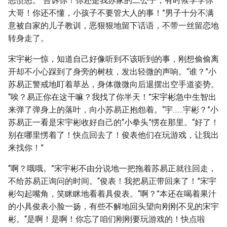
恶愤怒。“告诉你！你还是我苏家的二公子，有时候学学你
大哥！你还不懂，小孩子不要管大人的事！”男子十分不满
意被自家的儿子教训，恶狠狠地留下话语，不带一丝留恋地
转身走了。
宋宇彬一惊，知道自己好像听到不该听到的事，刚想偷偷离
开却不小心踩到了身旁的树枝，发出轻微的声响。“谁？”小
苏易正警戒地盯着草丛，身体微微向后退摆出空手道姿势。
“唉？易正你在这干嘛？我找了你半天！”宋宇彬急中生智出
来弹了弹身上的落叶，向小苏易正抱怨着。“宇……宇彬？”小
苏易正一看是宋宇彬收好自己的“小拳头”愣在那里。“好了！
别在哪里愣着了！快点回去了！俊表他们在玩游戏，让我出
来找你！”
“啊？哦哦。”宋宇彬不由分说地一把拖着苏易正就往回走，
不给苏易正询问的时间。“俊表！我把易正带回来了！”宋宇
彬勾起嘴角，笑眯眯地看着具俊表。“啊？”本还在喝着果汁
的小具俊表小脸一扬，有些不解地回头望向刚刚不见的宋宇
彬。“是啊！是啊！你忘了咱们刚刚要玩游戏的！快点啦