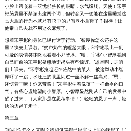
小脸上镶嵌着一双忧郁狭长的眼睛，水气朦胧。天使！宋宇
彬脑袋里不禁蹦出这两个词，但转念又一想能在这里睡觉这
么大胆的行为不就只有F3中的尹智厚小童鞋了？很棒！让
他带自己去就不用这么麻烦了。
想着宋宇彬的身体已经付诸于行动。“智厚你怎么还在这
里？快去上课啦。”奶声奶气的瞪起大眼，宋宇彬装出一副
可爱的表情笑眯眯地看着小尹智厚。“唔……宇彬”小智厚看到
自己面前的宋宇彬疑惑地歪起头有些惊讶。“恩是啊，走咱
们上课去。”宋宇彬拉起还在茫然中的某人，被这举动小智
厚吓了一跳，水汪汪的眼里闪过一丝不解一丝高兴。“恩，
还愣着干嘛！你来带路！”宋宇彬学着像孩子一样命令的口
气，有些心虚地望向小智厚。小智厚显然刚从自己的发呆中
醒了过来，（人家那是在思考事情！）轻轻的恩了一声，轻
快的迈起了步子。
第三章
“宇彬!你怎么才来啊？我和俊表都已经完成上午的课程了！”