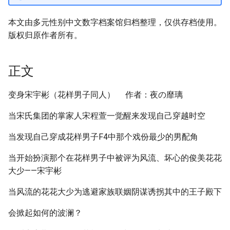
本文由多元性别中文数字档案馆归档整理，仅供存档使用。
版权归原作者所有。
正文
变身宋宇彬（花样男子同人） 作者：夜の靡璃
当宋氏集团的掌家人宋程萱一觉醒来发现自己穿越时空
当发现自己穿成花样男子F4中那个戏份最少的男配角
当开始扮演那个在花样男子中被评为风流、坏心的俊美花花
大少——宋宇彬
当风流的花花大少为逃避家族联姻阴谋诱拐其中的王子殿下
会掀起如何的波澜？