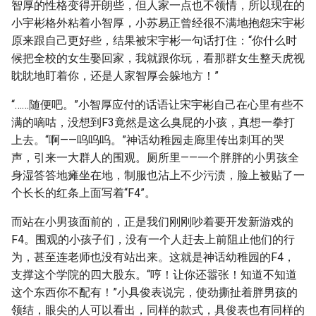
智厚的性格变得开朗些，但人家一点也不领情，所以现在的
小宇彬格外粘着小智厚，小苏易正曾经很不满地抱怨宋宇彬
原来跟自己更好些，结果被宋宇彬一句话打住：“你什么时
候把全校的女生娶回家，我就跟你玩，看那群女生整天虎视
眈眈地盯着你，还是人家智厚会躲地方！”
“……随便吧。”小智厚应付的话语让宋宇彬自己在心里有些不
满的嘀咕，没想到F3竟然是这么臭屁的小孩，真想一拳打
上去。“啊——呜呜呜。”神话幼稚园走廊里传出刺耳的哭
声，引来一大群人的围观。厕所里——一个胖胖的小男孩全
身湿答答地瘫坐在地，制服也沾上不少污渍，脸上被贴了一
个长长的红条上面写着“F4”。
而站在小男孩面前的，正是我们刚刚吵着要开发新游戏的
F4。围观的小孩子们，没有一个人赶去上前阻止他们的行
为，甚至连老师也没有站出来。这就是神话幼稚园的F4，
支撑这个学院的四大股东。“哼！让你还嚣张！知道不知道
这个东西你不配有！”小具俊表说完，使劲撕扯着胖男孩的
领结，眼尖的人可以看出，同样的款式，具俊表也有同样的