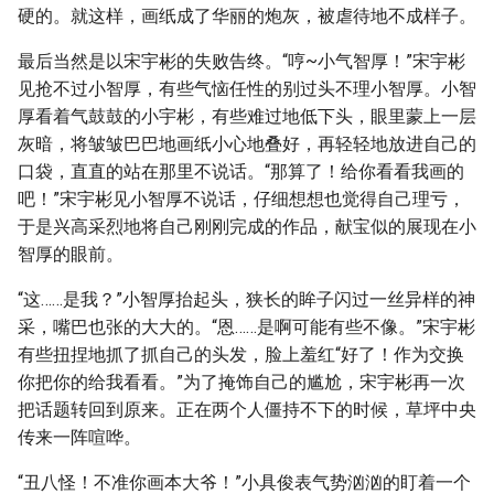
硬的。就这样，画纸成了华丽的炮灰，被虐待地不成样子。
最后当然是以宋宇彬的失败告终。“哼~小气智厚！”宋宇彬
见抢不过小智厚，有些气恼任性的别过头不理小智厚。小智
厚看着气鼓鼓的小宇彬，有些难过地低下头，眼里蒙上一层
灰暗，将皱皱巴巴地画纸小心地叠好，再轻轻地放进自己的
口袋，直直的站在那里不说话。“那算了！给你看看我画的
吧！”宋宇彬见小智厚不说话，仔细想想也觉得自己理亏，
于是兴高采烈地将自己刚刚完成的作品，献宝似的展现在小
智厚的眼前。
“这……是我？”小智厚抬起头，狭长的眸子闪过一丝异样的神
采，嘴巴也张的大大的。“恩……是啊可能有些不像。”宋宇彬
有些扭捏地抓了抓自己的头发，脸上羞红“好了！作为交换
你把你的给我看看。”为了掩饰自己的尴尬，宋宇彬再一次
把话题转回到原来。正在两个人僵持不下的时候，草坪中央
传来一阵喧哗。
“丑八怪！不准你画本大爷！”小具俊表气势汹汹的盯着一个