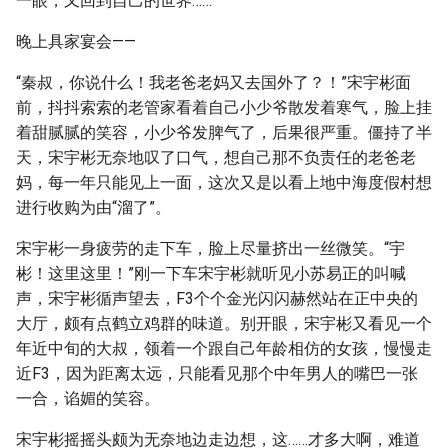
一眼，又回到自己的世界……
晚上具家宴会——
“秦叔，你说什么！我老爸老妈又去国外了？！”宋宇彬面
前，抖抖索索的老管家看着自己小少爷散发着寒气，脸上挂
着甜腻腻的笑容，小少爷发脾气了，后果很严重。僵持了半
天，宋宇彬无奈地叹了口气，想自己那不负责任的老爸老
妈，每一年只能见上一面，这次又是以看上地中海度假村想
进行收购为由“溜了”。
宋宇彬一身疲劳的走下车，脸上尽量挤出一丝微笑。“宇
彬！这里这里！”刚一下车宋宇彬就听见小苏易正的叫喊
声，宋宇彬循声望去，F3个个金光闪闪赫然站在正中央的
大厅，颇有点鹤立鸡群的味道。别开眼，宋宇彬又看见一个
年近中旬的大叔，领着一个跟自己年龄相仿的女孩，慢慢走
近F3，因为距离太远，只能看见那个中年男人的嘴巴一张
一合，谄媚的笑容。
宋宇彬摇摇头颇为无奈地边走边想，这……才多大啊，难道