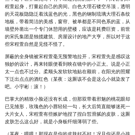
程萱起身，打量起自己的房间。白色大理石镂空吊顶，透明
的天花板隐隐泛着浅蓝色的光，黑色的钢制琉璃大理石条纹
地板，带着简洁的美感，窗帘、被单都是不同色系的蓝，从
墙壁外凿出一个专门休憩用的壁楼，应该是耗费巨资，前世
的宋氏集团是独揽建筑、房屋设计的地产大亨，所以对于这
些宋程萱自然是见怪不怪了。
屏蔽的全身镜被宋程萱毫无预警地拉开，宋程萱先是感叹这
独妙的设计，再来转眼便看到映在镜中的小正太。说是小正
太一点也不过分。柔顺头发软软地贴在额前，在阳光的照耀
下泛出点点的酒红色（某夜：这厮该不会是这么小就染发了
吧。小宇彬：滚！）
巴掌大的精致小脸还没有长成，但那双带着邪魅的桃花眼却
已见雏形，玫瑰色的小唇轻轻一勾，长大后简直能够迷死一
大片女人，宋程萱有些嫉妒地捏了捏白皙滑腻的皮肤，这厮
皮肤怎么这么好，就是小身板纤细薄弱了些。
（某夜：喂喂！那现在是你的皮肤好不好！况且你还是小孩