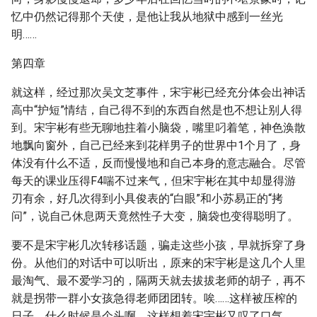
忆中仍然记得那个天使，是他让我从地狱中感到一丝光
明……
第四章
就这样，经过那次吴文芝事件，宋宇彬已经充分体会出神话
高中“护短”情结，自己得不到的东西自然是也不想让别人得
到。宋宇彬有些无聊地拄着小脑袋，嘴里叼着笔，神色涣散
地飘向窗外，自己已经来到花样男子的世界中1个月了，身
体没有什么不适，反而慢慢地和自己本身的意志融合。尽管
每天的课业压得F4喘不过来气，但宋宇彬在其中却显得游
刃有余，好几次得到小具俊表的“白眼”和小苏易正的“拷
问”，说自己休息两天竟然性子大变，脑袋也变得聪明了。
要不是宋宇彬几次转移话题，骗走这些小孩，早就拆穿了身
份。从他们的对话中可以听出，原来的宋宇彬是这几个人里
最淘气、最不爱学习的，隔两天就去拔拔老师的胡子，再不
就是拐带一群小女孩急得老师团团转。唉……这样被压榨的
日子，什么时候是个头啊，这样想着宋宇彬又叹了口气。