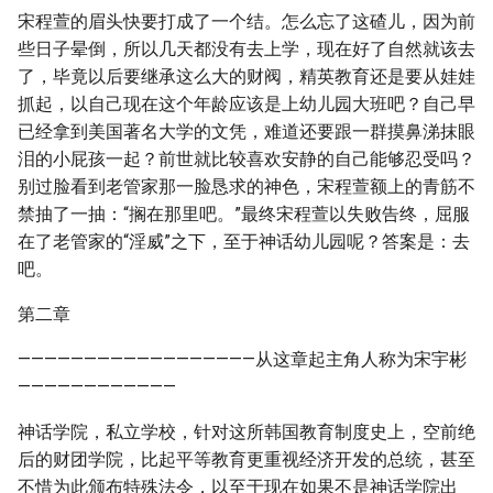
宋程萱的眉头快要打成了一个结。怎么忘了这碴儿，因为前
些日子晕倒，所以几天都没有去上学，现在好了自然就该去
了，毕竟以后要继承这么大的财阀，精英教育还是要从娃娃
抓起，以自己现在这个年龄应该是上幼儿园大班吧？自己早
已经拿到美国著名大学的文凭，难道还要跟一群摸鼻涕抹眼
泪的小屁孩一起？前世就比较喜欢安静的自己能够忍受吗？
别过脸看到老管家那一脸恳求的神色，宋程萱额上的青筋不
禁抽了一抽：“搁在那里吧。”最终宋程萱以失败告终，屈服
在了老管家的“淫威”之下，至于神话幼儿园呢？答案是：去
吧。
第二章
——————————————————从这章起主角人称为宋宇彬
————————————
神话学院，私立学校，针对这所韩国教育制度史上，空前绝
后的财团学院，比起平等教育更重视经济开发的总统，甚至
不惜为此颁布特殊法令，以至于现在如果不是神话学院出