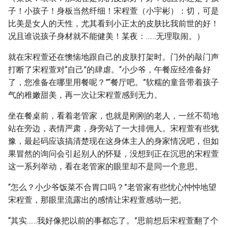
子！小孩子！身板当然纤细！宋程萱（小宇彬）：切，可是
比美是女人的天性，尤其看到小正太的皮肤比我前世的好！
况且谁说孩子身材就不能健美！某夜：……无理取闹。）
就在宋程萱还在懊恼地跟自己的皮肤打架时。门外的敲门声
打断了宋程萱对“自己”的肆虐。“小少爷，午餐应经准备好
了，您准备在哪里用餐呢？”“餐厅吧。”软糯的童音带着孩子
气的稚嫩甜美，再一次让宋程萱感到无力。
坐在餐桌前，看着老管家，也就是刚刚的老人，一丝不苟地
站在旁边，表情严肃，身旁站了一大排佣人。宋程萱有些犹
豫，最起码应该搞清楚现在这身体主人的身家情况吧，但如
果冒然的询问会引起别人的怀疑，没想到正在沉思的宋程萱
这一系列举动，看在老管家的眼里却不是同一个意思。
“怎么？小少爷饭菜不合胃口吗？”老管家有些忧心忡忡地望
宋程萱，那眼里流露出的感情让宋程萱感动一把。
“其实……我好像把以前的事都忘了。”思前想后宋程萱翻了个