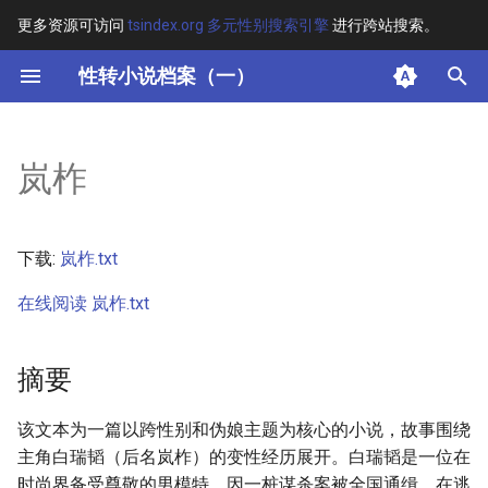
更多资源可访问
tsindex.org 多元性别搜索引擎
进行跨站搜索。
键
性转小说档案（一）
入
摘要
以
岚柞
开
其他信息 [Processed Page
Metadata]
始
下载:
岚柞.txt
搜
正文
在线阅读 岚柞.txt
索
摘要
该文本为一篇以跨性别和伪娘主题为核心的小说，故事围绕
主角白瑞韬（后名岚柞）的变性经历展开。白瑞韬是一位在
时尚界备受尊敬的男模特，因一桩谋杀案被全国通缉。在逃