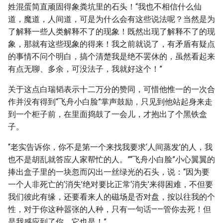
姓混蛋简直顽固得象粪坑里的石头！“我也不相信什么仙
道，魔道，人间道，可是为什么会有这些说法呢？当然是为
了解释一些人类解释不了的现象！既然出现了解释不了的现
象，那就有这些现象的得来！我之前就说了，有矛盾有疑点
的事情不问个明白，搞个清楚我是绝不罢休的，虽然看起来
有点无聊、多余，可没法子，我就好这个！”
关于这点白瑞韬表示十二万分的赞同，可惜他惟一的一次合
作并没有得到“飞舟小白脸”掌声鼓励，只见到他站起身来走
到一个柜子前，在里面捣鼓了一会儿，才抱出了个黑铁盒
子。
“老实告诉你，你不是第一个来找我要求‘人间蒸发’的人，我
也不是胡乱就答应人家帮忙的人。”“飞舟小白脸”小心翼翼的
捧出盒子里的一块忽而闪出一丝绿光的石头，说：“因为要
一个人非死亡的‘消失’绝对要比正常‘消失’来得困难，不但要
我们彼此有缘，还要看来人的磁场是否对盘，按以往我的个
性，对于你这种嚣张的人种，只有一句话——管你去死！但
是我感应到了你，它也是！”