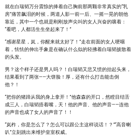
就在白瑞韬万分震惊的捧着自己胸前那两颗非常真实的“乳
房”痛苦飙泪的时候，两道人影一前一后、一摇一晃的朝他
靠近，其中一个也就是刚刚放声尖叫的女人兴奋的嚷着：
“看吧，人都活生生坐起来了！”
“感谢星星，岚，你醒来就太好了！”走在前面的女人哽咽
着，怯怯的伸出手象是在确认什么似的轻拂着白瑞韬披散着
的头发。
男？这个样子还是男人吗？！白瑞韬又悲又愤的抬起头来，
结果看到了两张——大饼脸！厚，还有什么打击能击倒
他？！
“把你的猪蹄从我的身上拿开！”他森森的开口，然瞠目结舌
成三人，白瑞韬捂着嘴，天！他的声音、他的声音——连他
的声音也成了女人的声音了！！
“岚柞，你是怎么了？怎么可以跟公主这样说话！？”“高音喇
叭”立刻跳出来维护皇室权威。