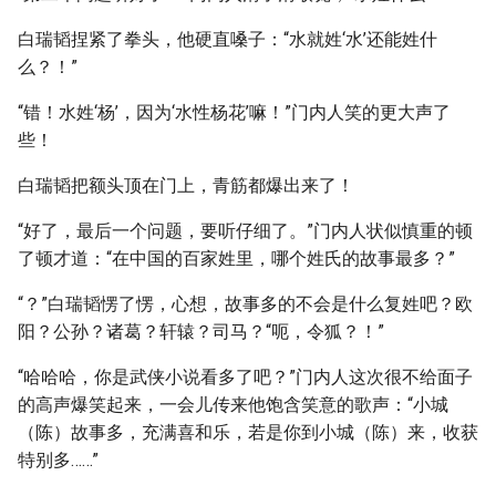
白瑞韬捏紧了拳头，他硬直嗓子：“水就姓‘水’还能姓什
么？！”
“错！水姓‘杨’，因为‘水性杨花’嘛！”门内人笑的更大声了
些！
白瑞韬把额头顶在门上，青筋都爆出来了！
“好了，最后一个问题，要听仔细了。”门内人状似慎重的顿
了顿才道：“在中国的百家姓里，哪个姓氏的故事最多？”
“？”白瑞韬愣了愣，心想，故事多的不会是什么复姓吧？欧
阳？公孙？诸葛？轩辕？司马？“呃，令狐？！”
“哈哈哈，你是武侠小说看多了吧？”门内人这次很不给面子
的高声爆笑起来，一会儿传来他饱含笑意的歌声：“小城
（陈）故事多，充满喜和乐，若是你到小城（陈）来，收获
特别多……”