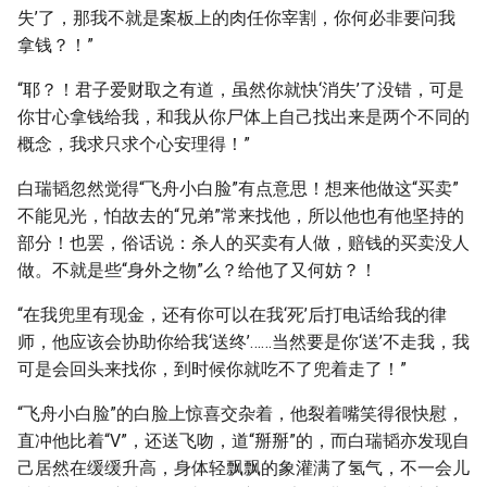
失’了，那我不就是案板上的肉任你宰割，你何必非要问我
拿钱？！”
“耶？！君子爱财取之有道，虽然你就快‘消失’了没错，可是
你甘心拿钱给我，和我从你尸体上自己找出来是两个不同的
概念，我求只求个心安理得！”
白瑞韬忽然觉得“飞舟小白脸”有点意思！想来他做这“买卖”
不能见光，怕故去的“兄弟”常来找他，所以他也有他坚持的
部分！也罢，俗话说：杀人的买卖有人做，赔钱的买卖没人
做。不就是些“身外之物”么？给他了又何妨？！
“在我兜里有现金，还有你可以在我‘死’后打电话给我的律
师，他应该会协助你给我‘送终’……当然要是你‘送’不走我，我
可是会回头来找你，到时候你就吃不了兜着走了！”
“飞舟小白脸”的白脸上惊喜交杂着，他裂着嘴笑得很快慰，
直冲他比着“V”，还送飞吻，道“掰掰”的，而白瑞韬亦发现自
己居然在缓缓升高，身体轻飘飘的象灌满了氢气，不一会儿