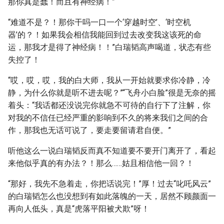
那你真是蠢！而且有神经病！”
“难道不是？！那你干吗一口一个‘穿越时空’、‘时空机
器’的？！如果我会相信我能回到过去改变我这该死的命
运，那我才是得了神经病！！”白瑞韬高声喝道，状态有些
失控了！
“哎，哎，哎，我的白大师，我从一开始就要求你冷静，冷
静，为什么你就是听不进去呢？”“飞舟小白脸”很是无奈的摇
着头：“我话都还没说完你就急不可待的自行下了注解，你
对我的不信任已经严重的影响到不久的将来我们之间的合
作，那我也无话可说了，要走要留请君自便。”
听他这么一说白瑞韬反而真不知道要不要开门离开了，看起
来他似乎真的有办法？！那么……姑且相信他一回？！
“那好，我先不急着走，你把话说完！”厚！过去“叱吒风云”
的白瑞韬怎么也没想到有如此落魄的一天，居然不顾颜面一
再向人低头，真是“虎落平阳被犬欺”呀！