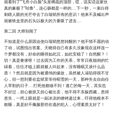
就看到了“飞舟小白脸”头发稀疏的顶部，哎，说实话这家伙
真的象极了“咕鲁”，连心肠都是一样的……下一秒，一束白得
刺瞎人眼的光芒夺去了白瑞韬所有的意识！他来不及喊出声
就被铁盒里的石头以极大的力量吸了进去……
第二回 大师别闹了
不知道是什么原因迫使白瑞韬悠悠转醒的？他不情不愿的动
了动，试图找出答案。天晓得自己有多久没象现在这样连一
个梦都没有，好命的睡得如此沉，如此安稳了！自然醒？！
切！真是奢侈呀！过去因为工作的关系，常常日夜颠倒的忙
碌着，往往才瞌上眼就被人叫起来，没有睡眠又谈什么品
质！？然后就是因为被通缉的缘故，虽然被人诬陷得很不甘
心，但一想到要在监狱里等待昭雪的一天，那种失去自由任
人宰割的日子……打死他都做不到！逃亡的每一天，其实也
不好过，担心被抓又担心被出卖，他不得不东躲西藏，患得
患失，一闭上眼就是一副冰凉的镣铐递过来，吓得他根本不
敢睡，真是好不佩服那些在逃的犯人，心理素质太好了！