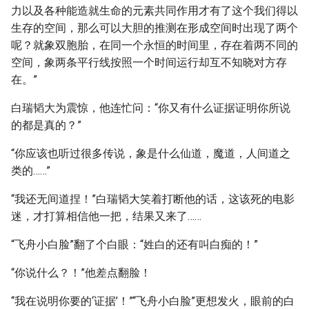
力以及各种能造就生命的元素共同作用才有了这个我们得以
生存的空间，那么可以大胆的推测在形成空间时出现了两个
呢？就象双胞胎，在同一个永恒的时间里，存在着两不同的
空间，象两条平行线按照一个时间运行却互不知晓对方存
在。”
白瑞韬大为震惊，他连忙问：“你又有什么证据证明你所说
的都是真的？”
“你应该也听过很多传说，象是什么仙道，魔道，人间道之
类的……”
“我还无间道捏！”白瑞韬大笑着打断他的话，这该死的电影
迷，才打算相信他一把，结果又来了……
“飞舟小白脸”翻了个白眼：“姓白的还有叫白痴的！”
“你说什么？！”他差点翻脸！
“我在说明你要的‘证据’！”“飞舟小白脸”更想发火，眼前的白