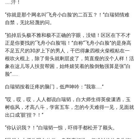
……汗！
“你就是那个网名叫‘飞舟小白脸’的二百五？！”白瑞韬情难
自禁，无比轻蔑的问。
“掐掉后头极不雅和极不正确的字眼，没错！区区在下不才
正是你要找的‘飞舟小白脸’啦！”自称“飞舟小白脸”的是身高
不足五尺的30岁上下的男人，干巴得象四根火柴棍粘在一
根吹火棍上，除了骨头就剩层皮了，简直瘦的没个人样！活
象在这儿等人扶贫帮困，始终嬉笑着的脸倒勉强算是张“白
脸”……
白瑞韬按着泛疼的脑门，低声呻吟：“我靠……”
“哎，哎，哎，人人都说白瑞韬，白大师生得英俊潇洒，玉
树临风，才高八斗，学富五车，怎的今天难得一见，见面就
出口成‘脏’捏？！”
“你认识我？！”白瑞韬一惊，吓得手都松开了额头。