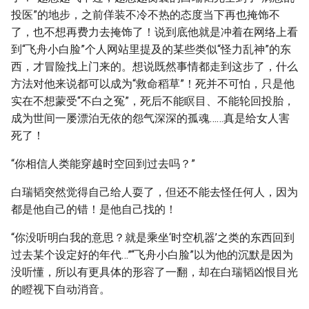
投医”的地步，之前佯装不冷不热的态度当下再也掩饰不
了，也不想再费力去掩饰了！说到底他就是冲着在网络上看
到“飞舟小白脸”个人网站里提及的某些类似“怪力乱神”的东
西，才冒险找上门来的。想说既然事情都走到这步了，什么
方法对他来说都可以成为“救命稻草”！死并不可怕，只是他
实在不想蒙受“不白之冤”，死后不能瞑目、不能轮回投胎，
成为世间一屡漂泊无依的怨气深深的孤魂……真是给女人害
死了！
“你相信人类能穿越时空回到过去吗？”
白瑞韬突然觉得自己给人耍了，但还不能去怪任何人，因为
都是他自己的错！是他自己找的！
“你没听明白我的意思？就是乘坐‘时空机器’之类的东西回到
过去某个设定好的年代…”“飞舟小白脸”以为他的沉默是因为
没听懂，所以有更具体的形容了一翻，却在白瑞韬凶恨目光
的瞪视下自动消音。