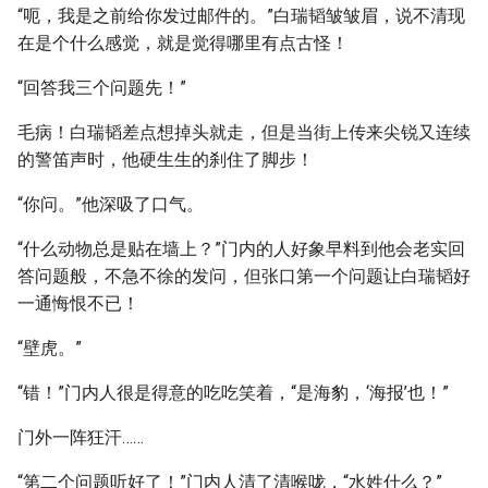
“呃，我是之前给你发过邮件的。”白瑞韬皱皱眉，说不清现
在是个什么感觉，就是觉得哪里有点古怪！
“回答我三个问题先！”
毛病！白瑞韬差点想掉头就走，但是当街上传来尖锐又连续
的警笛声时，他硬生生的刹住了脚步！
“你问。”他深吸了口气。
“什么动物总是贴在墙上？”门内的人好象早料到他会老实回
答问题般，不急不徐的发问，但张口第一个问题让白瑞韬好
一通悔恨不已！
“壁虎。”
“错！”门内人很是得意的吃吃笑着，“是海豹，‘海报’也！”
门外一阵狂汗……
“第二个问题听好了！”门内人清了清喉咙，“水姓什么？”