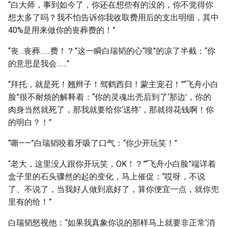
“白大师，事到如今了，你还在想些有的没的，你不觉得你
想太多了吗？我不怕告诉你我收取费用后的支出明细，其中
40%是用来做你的丧葬费的！”
“丧…丧葬……费！？”这一瞬白瑞韬的心“嗖”的凉了半截：“你
的意思是我会……”
“拜托，就是死！翘辫子！驾鹤西归！蒙主宠召！”“飞舟小白
脸”很不耐烦的解释着：“你的灵魂出壳后到了‘那边’，你的
肉身当然就死了，那我就要给你‘送终’，那就得花钱啊！你
的明白？！”
“嘶——”白瑞韬咬着牙吸了口气：“你少开玩笑！”
“老大，这里没人跟你开玩笑，OK！？”“飞舟小白脸”端详着
盒子里的石头骤然的起的变化，马上催促：“哎呀，不说
了、不说了，当我好人做到底好了，算你便宜一点，就你兜
里有的给！”
白瑞韬怒视他：“如果我真象你说的那样马上就要非正常‘消