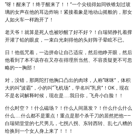
“呀！醒来了！终于醒来了！！”一个尖锐得如同铁锥划过玻
璃的女声在他的耳边炸响！紧接着象是地动山摇般的，那女
人如火车一样跑开了！
老天爷！就算是死人也被吵醒了好不好？！白瑞韬挣扎着撑
开灌了铅的眼皮，一束白光刺得他的头好阵子晕眩不已。
日！他低咒着，一边拼命让自己适应，然后他睁开眼，然后
他看到了本不该存在又存在得理所当然、不容质疑更不可忽
略的——胸部！
对，没错，那两陀打他胸口凸出的肉球，人称“咪咪”，体积
大的叫“波霸”，小的叫“飞机场”，学名叫“乳房”！OK，现在
不是名词解释时候，现在是……我日你，飞舟小白脸！！
什么时空？！什么磁场？！什么人间蒸发？！什么什么什么
什么……什么都不是重点！重点是那个杀千刀的居然把他——
白瑞韬堂堂的七尺男儿，七拐八拐、东转西转、乱七八糟的
给换到一个女人身上来了！！！