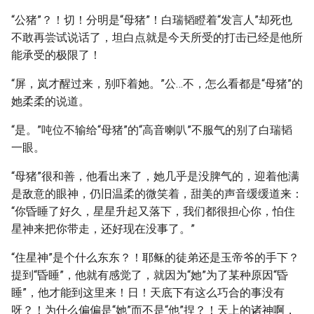
“公猪”？！切！分明是“母猪”！白瑞韬瞪着“发言人”却死也
不敢再尝试说话了，坦白点就是今天所受的打击已经是他所
能承受的极限了！
“屏，岚才醒过来，别吓着她。”公…不，怎么看都是“母猪”的
她柔柔的说道。
“是。”吨位不输给“母猪”的“高音喇叭”不服气的别了白瑞韬
一眼。
“母猪”很和善，他看出来了，她几乎是没脾气的，迎着他满
是敌意的眼神，仍旧温柔的微笑着，甜美的声音缓缓道来：
“你昏睡了好久，星星升起又落下，我们都很担心你，怕住
星神来把你带走，还好现在没事了。”
“住星神”是个什么东东？！耶稣的徒弟还是玉帝爷的手下？
提到“昏睡”，他就有感觉了，就因为“她”为了某种原因“昏
睡”，他才能到这里来！日！天底下有这么巧合的事没有
呀？！为什么偏偏是“她”而不是“他”捏？！天上的诸神啊，