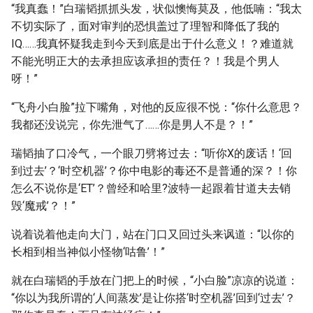
“我真蠢！”白瑞韬抓抓头发，状似懊悔莫及，他低喃：“我太
不切实际了，面对审判的恐惧盖过了理智和降低了我的
IQ……我真怀疑我走到今天到底是出于什么意义！？难道就
不能光明正大的去承担应该承担的责任？！我是个男人
呀！”
“飞舟小白脸”拉下嘴角，对他的反应很不悦：“你什么意思？
我都还没说完，你先泄气了……你是男人不是？！”
瑞韬抽了口冷气，一个眼刀劈将过去：“听你X的废话！‘回
到过去’？‘时空机器’？你中电影的毒还不是普通的深？！你
怎么不说你是‘ET’？曾经和哈里?波特一起跟着甘道夫去销
毁‘魔戒’？！”
说着说着他走向大门，站在门口又回过头来讽道：“以你的
长相到相当神似小怪物‘咕鲁’！”
就在白瑞韬的手放在门把上的时候，“小白脸”凉凉的说道：
“你以为我所谓的‘人间蒸发’是让你搭‘时空机器’回到‘过去’？