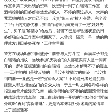
作室拿第二天出镜的资料，没想到一到了白瑞韬工作室，被
酒精控制的田盛妤突然发起疯来，不停的哭泣起来，大声的
咒骂她的情人对自己不忠，斥责“第三者”横刀夺爱。完全没
了T台上的文静优雅，扰得白瑞韬后悔充当了一把“好好先
生”，买了瓶“解酒水”给她后，就留下已是半昏迷状态的田
盛妤独自在工作室中就回家了。未曾想，隔天一早，他的助
理就发现田盛妤死在了工作室里面！
警方在现场勘察到田盛妤生前曾与人打斗过，而满屋子都是
白瑞韬的指纹，当晚参加“庆功会”的人都证实两人是一同离
开的，所有证据通通指向白瑞韬！当然也有解释不了的疑点
——工作室的门是被反锁的，且没有被撬过的痕迹，也没找
到凶器——显然是一桩“密室杀人案”！不论是死者还是犯罪
嫌疑人都是相当热门的公众人物，于是一时之间各种各样的
报道如雪片般漫天飞舞，能想得到的想不到的臆测滚雪球似
的越滚越大越离谱！加上白瑞韬由一开始的“沉默似金”到“保
外就医”再到“弃保潜逃”，更是给本来就扑烁迷离的案情罩
上了层层迷雾……