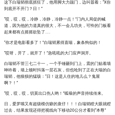
这下白瑞韬彻底抓狂了，他用脚大力踹门，边叫嚣着：“X你
到底开不开门？日！”
“哎，哎，哎，冷静，冷静，冷静一点！”门内人局促的喊
道，因为他的力道真的很大，不一会儿功夫，可怜的门板看
起来都有点摇摇欲坠了……
“你才是电影看多了！”白瑞韬累得直喘，象条狗似的！
“哎呀，开了，就开了！”急吼吼的大门应声洞开。
白瑞韬不管三七二十一，一个手锤砸到门上，震的门贴着墙
呻吟着，墙上顿时抖落一层石灰，但也呛到了正在大喘的白
瑞韬，他狼狈的猛咳：“日！这是人住的地儿么？鬼屋
啊？！”
“哎，哎，哎，切莫出口伤人哟！”呱噪的声音持续传来。
日，爱罗嗦又有超级模仿癖的衰仔！！！白瑞韬瞠大眼就瞪
过去，结果发现还得把视线向下移动20公分才看到“本尊”