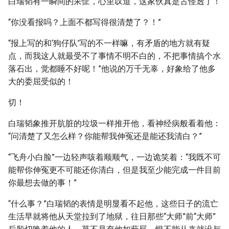
白瑞韬有一瞬间的呆怔，心里叹道，这家伙真是古怪透了！
“你没看报吗？上面不都写得很清楚了？！”
“报上写的和‘狗仔队’写的不一样嘛，有矛盾的地方就有疑
点，而我这人就最受不了事情不明不白的，不把事情搞个水
落石出，觉都睡不好呢！”他说的万千无辜，好象给了他多
大的委屈受似的！
切！
白瑞韬象推开肮脏的垃圾一样推开他，看神经病般看着他：
“问清楚了又怎么样？你能帮我伸冤还是能还我清白？”
“飞舟小白脸”一边轻声咳着顺顺气，一边诡笑着：“我既不可
能帮你伸冤更不可能还你清白，但是我至少能完成一件目前
你最想去做的事！”
“什么事？”白瑞韬的表情是明显看不起他，这些日子的流亡
生活早就将他从天堂拉到了地狱，往日那些“大师”前“大师”