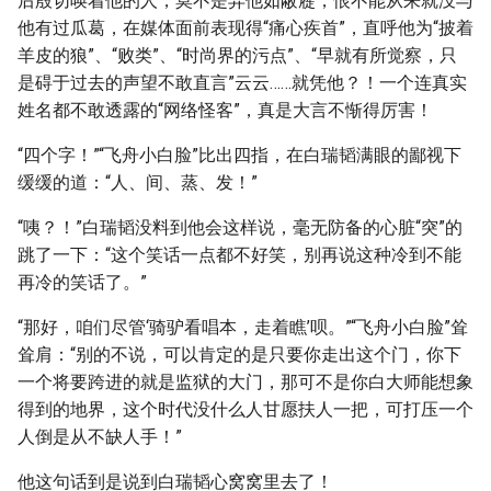
后殷切唤着他的人，莫不是弃他如蔽屣，恨不能从来就没与
他有过瓜葛，在媒体面前表现得“痛心疾首”，直呼他为“披着
羊皮的狼”、“败类”、“时尚界的污点”、“早就有所觉察，只
是碍于过去的声望不敢直言”云云……就凭他？！一个连真实
姓名都不敢透露的“网络怪客”，真是大言不惭得厉害！
“四个字！”“飞舟小白脸”比出四指，在白瑞韬满眼的鄙视下
缓缓的道：“人、间、蒸、发！”
“咦？！”白瑞韬没料到他会这样说，毫无防备的心脏“突”的
跳了一下：“这个笑话一点都不好笑，别再说这种冷到不能
再冷的笑话了。”
“那好，咱们尽管‘骑驴看唱本，走着瞧’呗。”“飞舟小白脸”耸
耸肩：“别的不说，可以肯定的是只要你走出这个门，你下
一个将要跨进的就是监狱的大门，那可不是你白大师能想象
得到的地界，这个时代没什么人甘愿扶人一把，可打压一个
人倒是从不缺人手！”
他这句话到是说到白瑞韬心窝窝里去了！