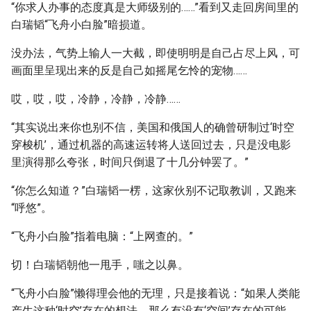
“你求人办事的态度真是大师级别的……”看到又走回房间里的
白瑞韬“飞舟小白脸”暗损道。
没办法，气势上输人一大截，即使明明是自己占尽上风，可
画面里呈现出来的反是自己如摇尾乞怜的宠物……
哎，哎，哎，冷静，冷静，冷静……
“其实说出来你也别不信，美国和俄国人的确曾研制过‘时空
穿梭机’，通过机器的高速运转将人送回过去，只是没电影
里演得那么夸张，时间只倒退了十几分钟罢了。”
“你怎么知道？”白瑞韬一楞，这家伙别不记取教训，又跑来
“呼悠”。
“飞舟小白脸”指着电脑：“上网查的。”
切！白瑞韬朝他一甩手，嗤之以鼻。
“飞舟小白脸”懒得理会他的无理，只是接着说：“如果人类能
产生这种‘时空’存在的想法，那么有没有‘空间’存在的可能