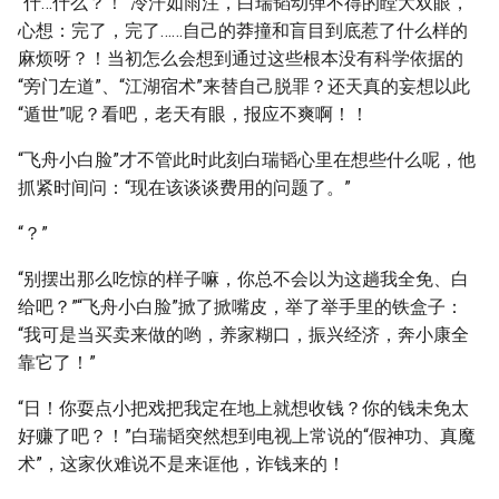
“什…什么？！”冷汗如雨注，白瑞韬动弹不得的瞠大双眼，
心想：完了，完了……自己的莽撞和盲目到底惹了什么样的
麻烦呀？！当初怎么会想到通过这些根本没有科学依据的
“旁门左道”、“江湖宿术”来替自己脱罪？还天真的妄想以此
“遁世”呢？看吧，老天有眼，报应不爽啊！！
“飞舟小白脸”才不管此时此刻白瑞韬心里在想些什么呢，他
抓紧时间问：“现在该谈谈费用的问题了。”
“？”
“别摆出那么吃惊的样子嘛，你总不会以为这趟我全免、白
给吧？”“飞舟小白脸”掀了掀嘴皮，举了举手里的铁盒子：
“我可是当买卖来做的哟，养家糊口，振兴经济，奔小康全
靠它了！”
“日！你耍点小把戏把我定在地上就想收钱？你的钱未免太
好赚了吧？！”白瑞韬突然想到电视上常说的“假神功、真魔
术”，这家伙难说不是来诓他，诈钱来的！