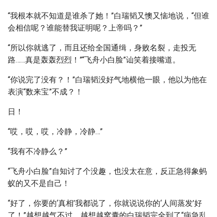
“我根本就不知道是谁杀了她！”白瑞韬又懊又恼地说，“但谁
会相信呢？谁能替我证明呢？上帝吗？”
“所以你就逃了，而且还给全国通缉，身败名裂，走投无
路……真是轰轰烈烈！”“飞舟小白脸”讪笑着接嘴道。
“你说完了没有？！”白瑞韬没好气地横他一眼，他以为他在
表演“数来宝”不成？！
日！
“哎，哎，哎，冷静，冷静…”
“我有不冷静么？”
“飞舟小白脸”自知讨了个没趣，也没太在意，反正急得象蚂
蚁的又不是自己！
“好了，你要的‘真相’我都说了，你就说说你的‘人间蒸发’好
了！”越想越气不过，越想越窝囊的白瑞韬完全到了“病急乱