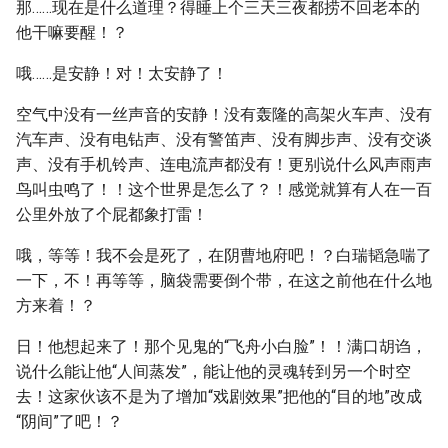
那……现在是什么道理？得睡上个三天三夜都捞不回老本的
他干嘛要醒！？
哦……是安静！对！太安静了！
空气中没有一丝声音的安静！没有轰隆的高架火车声、没有
汽车声、没有电钻声、没有警笛声、没有脚步声、没有交谈
声、没有手机铃声、连电流声都没有！更别说什么风声雨声
鸟叫虫鸣了！！这个世界是怎么了？！感觉就算有人在一百
公里外放了个屁都象打雷！
哦，等等！我不会是死了，在阴曹地府吧！？白瑞韬急喘了
一下，不！再等等，脑袋需要倒个带，在这之前他在什么地
方来着！？
日！他想起来了！那个见鬼的“飞舟小白脸”！！满口胡诌，
说什么能让他“人间蒸发”，能让他的灵魂转到另一个时空
去！这家伙该不是为了增加“戏剧效果”把他的“目的地”改成
“阴间”了吧！？