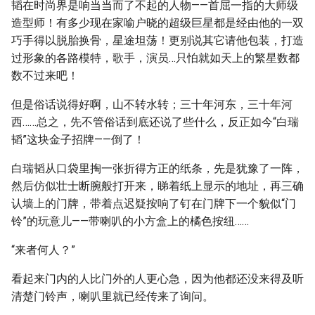
韬在时尚界是响当当而了不起的人物——首屈一指的大师级
造型师！有多少现在家喻户晓的超级巨星都是经由他的一双
巧手得以脱胎换骨，星途坦荡！更别说其它请他包装，打造
过形象的各路模特，歌手，演员…只怕就如天上的繁星数都
数不过来吧！
但是俗话说得好啊，山不转水转；三十年河东，三十年河
西……总之，先不管俗话到底还说了些什么，反正如今“白瑞
韬”这块金子招牌——倒了！
白瑞韬从口袋里掏一张折得方正的纸条，先是犹豫了一阵，
然后仿似壮士断腕般打开来，睇着纸上显示的地址，再三确
认墙上的门牌，带着点迟疑按响了钉在门牌下一个貌似“门
铃”的玩意儿——带喇叭的小方盒上的橘色按纽……
“来者何人？”
看起来门内的人比门外的人更心急，因为他都还没来得及听
清楚门铃声，喇叭里就已经传来了询问。