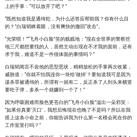
上的手掌：“可以放开了吧？”
“既然知道我是通缉犯，为什么还答应帮助我？你有什么目
的？”白瑞韬眯着眼，没有爽快的撤回“攻击”。
“光荣呗！”“飞舟小白脸”笑的贱贱地：“现在全世界的警察挖
地三尺都想要找的人，居然主动出现在不才我的面前，还有
求于我，难道不是一件很体面的事情吗？”
白瑞韬闻言不齿他的恶型恶状，稍稍放松的手掌再次收紧，
威胁道：“你就不怕我连你一块给‘做掉’？要知道我可是因为
谋杀罪被通缉的，所谓有一就有二，反正杀了人到头来横竖
要吃子弹，多杀一个就赚到一个了！”
因为呼吸困难而脸色更苍白的“飞舟小白脸”溢出一朵邪笑：
“如果你真要‘灭口’，我想后悔现在也晚了不是吗？所以在我
搭上这条小命之前，你能告诉我为什么第一名模会死在你的
工作室里行吗？”