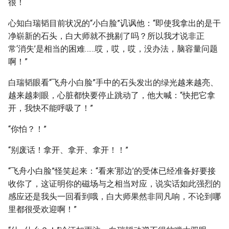
很！
心知白瑞韬目前状况的“小白脸”讥讽他：“即使我拿出的是干
净崭新的石头，白大师就不挑剔了吗？所以我才说非正
常‘消失’是相当的困难……哎，哎，哎，没办法，脑容量问题
啊！”
白瑞韬眼看“飞舟小白脸”手中的石头发出的绿光越来越亮、
越来越刺眼，心脏都快要停止跳动了，他大喊：“快把它拿
开，我快不能呼吸了！”
“你怕？！”
“别废话！拿开、拿开、拿开！！”
“飞舟小白脸”怪笑起来：“看来‘那边’的受体已经准备好要接
收你了，这证明你的磁场与之相当对应，说实话如此强烈的
感应还是我头一回看到哦，白大师果然非同凡响，不论到哪
里都很受欢迎啊！”