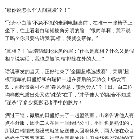
“那你说怎么个‘人间蒸发’？！”
“飞舟小白脸”不急不徐的走到电脑桌前，在唯一一张椅子上
坐下，往上看着白瑞韬棱角分明的脸：“很简单啊，我不说
了吗？你只要告诉我‘真相’，我就会帮你。”
“真相？！”白瑞韬皱起浓黑的眉：“什么是真相？什么又是假
相？说实话，我也是被‘真相’排除在外的人……”
话说事发的当天，正好结束了“全国超模选拔赛”，荣膺“超
模”冠军的田盛妤和白瑞韬一起在赛后的庆功会上畅饮言
欢，那般景象可不是“春风得意，羡煞旁人”？！田、白二位
均样貌气质出众又佐“殊荣”在手，“才子佳人”的组合不知道
“谋杀”了多少摄影记者手中的胶片！
酒过三巡，微醺的田盛妤去了一趟盥洗室，出来告诉他人有
点不舒服，因为二人在同一间经纪公司，平时也是熟识的，
所以白瑞韬想都没想就答应送佳人回府休息，两人便在众目
睽睽之下双双离开。结果在回家的路上田盛妤提议到他的工