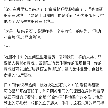
“你少在哪里妖言惑众了！”白瑞韬吓得脸都白了，浑身僵硬
的定在原地，当然是非自愿的，而是受到了外力的影响，把
他整个人活生生的钉在了地上！！
“这是一块‘结界石’，是通往另一个空间惟一的钥匙。”“飞舟
小白脸”无比严肃的说。
“？”
“在那个未知的空间里生活着另一群和我们一样的人类，只
要是人类就有灵魂，当‘那边’有受体和你的磁场相同，你的
灵魂就可以通过‘结界石’去到‘那边’，进入受体复活，也就是
所谓的‘借尸还魂’！”
日！“听你说得热闹，就这块破烂石头？！”白瑞韬嘴很硬，
可心里却开始害怕了，阵阵阴冷邪门的气流围在身体周着形
成团不断的打着转，象是个“金钟罩”将他整个的罩住，他后
颈上的寒毛都一根根的立了起来！乖乖，这石头真的邪门得