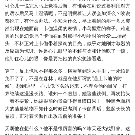
可心儿一说完又马上觉得后悔，有谁会在刚说过要利用对方
的话以后又马上澄清呢，不是明摆着让人误会加深么？唉说
都说了，有什么办法。不知为什么，早上看到的那一幕又突
然出现在她面前，卡伽温柔的表情，小鸟惬意的样子。难道
真的只是幻觉吗？卡伽在面对那些小动物时的怜爱……抬起
头，不料正对上卡伽带着探询的目光，似乎对她刚才激烈的
反应颇为惊讶。许是心儿眼里的不解与柔和让他吃了一惊，
他盯住心儿的眼，像是要把她的真实想法看透。
算了，反正也顾不得那么多，横竖落到这人手里，一死怕是
免不了了，不是在森林，就是在他所谓的“遇上卡迪的时
候”。想到这里，心儿低下头站起来，不理会他的目光，打
算继续这漫漫长路。谁知一个趔趄，她险些跌倒。再次抬头
一看不要紧，她被眼前的景象吓得目瞪口呆！一种黑色而粗
大的藤蔓植物不知什么时候已爬到了卡伽背后，竖起长长的
卷须，正对着卡伽作出攻击前的准备！
天啊他在想什么？他不是很厉害的吗？昨天还大战野兽。这