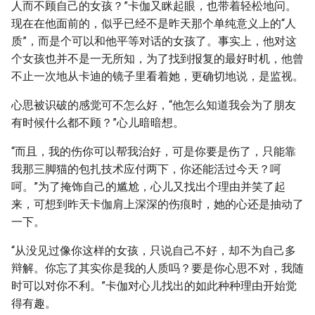
人而不顾自己的女孩？”卡伽又眯起眼，也带着轻松地问。
现在在他面前的，似乎已经不是昨天那个单纯意义上的“人
质”，而是个可以和他平等对话的女孩了。事实上，他对这
个女孩也并不是一无所知，为了找到报复的最好时机，他曾
不止一次地从卡迪的镜子里看着她，更确切地说，是监视。
心思被识破的感觉可不怎么好，“他怎么知道我会为了朋友
有时候什么都不顾？”心儿暗暗想。
“而且，我的伤你可以帮我治好，可是你要是伤了，只能靠
我那三脚猫的包扎技术应付两下，你还能活过今天？呵
呵。”为了掩饰自己的尴尬，心儿又找出个理由并笑了起
来，可想到昨天卡伽肩上深深的伤痕时，她的心还是抽动了
一下。
“从没见过像你这样的女孩，只说自己不好，却不为自己多
辩解。你忘了其实你是我的人质吗？要是你心思不对，我随
时可以对你不利。”卡伽对心儿找出的如此种种理由开始觉
得有趣。