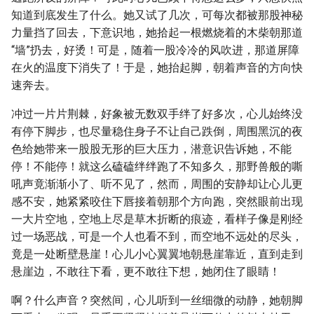
知道到底发生了什么。她又试了几次，可每次都被那股神秘
力量挡了回去，下意识地，她拾起一根燃烧着的木柴朝那道
“墙”扔去，好烫！可是，随着一股冷冷的风吹进，那道屏障
在火的温度下消失了！于是，她抬起脚，朝着声音的方向快
速奔去。
冲过一片片荆棘，好象被无数双手绊了好多次，心儿始终没
有停下脚步，也尽量稳住身子不让自己跌倒，周围黑沉的夜
色给她带来一股股无形的巨大压力，潜意识告诉她，不能
停！不能停！就这么磕磕绊绊跑了不知多久，那野兽般的嘶
吼声竟渐渐小了、听不见了，然而，周围的安静却让心儿更
感不安，她紧紧咬住下唇接着朝那个方向跑，突然眼前出现
一大片空地，空地上尽是草木折断的痕迹，看样子像是刚经
过一场恶战，可是一个人也看不到，而空地不远处的尽头，
竟是一处断壁悬崖！心儿小心翼翼地朝悬崖靠近，直到走到
悬崖边，不敢往下看，更不敢往下想，她闭住了眼睛！
啊？什么声音？突然间，心儿听到一丝细微的动静，她朝脚