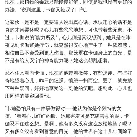
现在，那植物的毒就只能慢慢消解，即使是我也没有更好的
办法。”说到这里，卡伽又轻叹了口气。
这家伙，是不是一定要逼人说出真心话、承认违心的话不是
真的才肯罢休呢？心儿有些忿忿地想，可也带着些无奈。不
过，卡伽说的“能力所及”，心儿倒是真没想到，她只是在昨
夜见到卡伽帮她疗伤，就突然很安心地产生了一种依赖感，
相信自己不会受到更大伤害。那笼罩在卡伽身上的白光，是
不是有给人安宁的神奇能力呢？她这么胡乱想着。
忍不住又看向卡伽，现在的他带着微笑，有些逗趣、有些好
奇地望着心儿，昨日的狂躁、愤懑一扫而空。罢了，就先放
下种种疑问，好好地享受这一刻他的笑吧。想到此，心儿也
用同样的笑容回看他。
“卡迪恐怕只有一件事做得对——他认为你是个独特的女
孩。”看着心儿红红的脸、她那害羞可是充满善意的眼，卡
伽忍不住这么想。是啊，他有多久没有这么放松地笑了呢？
又有多久没有看到善意的目光，他的世界在这十几年间除了