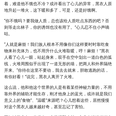
着，难道他不饿也不冷？或许看出了心儿的异常，黑衣人原
地升起一堆火，这下暖和多了，可是，还是好饿啊。
“你不饿吗？要我做人质，总也该给人质吃点东西的吧？否
则等走出林子，你的诱饵也没有用了。”心儿忍不住小声嘀
咕。
“人就是麻烦！我们族人根本不用像你们这样要时时靠吃食
物来补充体力，也不用升什么火堆取暖，哼！麻烦！”黑衣
人看了心儿一眼，站起身来，双手在空中划出一道白色的弧
线，火堆周围似乎出现了一道无形的墙，把两人和外界隔绝
开来。“你待在这里不要动，我去去就来，胆敢逃跑的话，
有你好看！”说完，黑衣人离开了火堆。
这么说，他和他这个世界的人是有着某些神秘力量的，不用
靠外界的辅助才能生存，刚才他身上的蓝光，或许就是我们
意义上的“食物”、“温暖”来源吧？心儿想着这些，居然慢慢
对这个黑衣人越来越好奇，甚至忘记了害怕。