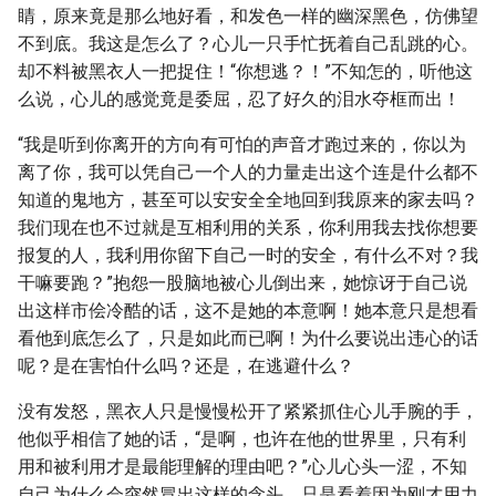
睛，原来竟是那么地好看，和发色一样的幽深黑色，仿佛望
不到底。我这是怎么了？心儿一只手忙抚着自己乱跳的心。
却不料被黑衣人一把捉住！“你想逃？！”不知怎的，听他这
么说，心儿的感觉竟是委屈，忍了好久的泪水夺框而出！
“我是听到你离开的方向有可怕的声音才跑过来的，你以为
离了你，我可以凭自己一个人的力量走出这个连是什么都不
知道的鬼地方，甚至可以安安全全地回到我原来的家去吗？
我们现在也不过就是互相利用的关系，你利用我去找你想要
报复的人，我利用你留下自己一时的安全，有什么不对？我
干嘛要跑？”抱怨一股脑地被心儿倒出来，她惊讶于自己说
出这样市侩冷酷的话，这不是她的本意啊！她本意只是想看
看他到底怎么了，只是如此而已啊！为什么要说出违心的话
呢？是在害怕什么吗？还是，在逃避什么？
没有发怒，黑衣人只是慢慢松开了紧紧抓住心儿手腕的手，
他似乎相信了她的话，“是啊，也许在他的世界里，只有利
用和被利用才是最能理解的理由吧？”心儿心头一涩，不知
自己为什么会突然冒出这样的念头，只是看着因为刚才用力