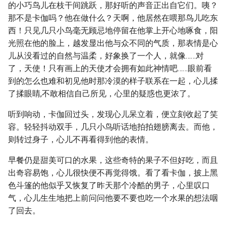
的小巧鸟儿在枝干间跳跃，那好听的声音正出自它们。咦？
那不是卡伽吗？他在做什么？天啊，他居然在喂那鸟儿吃东
西！只见几只小鸟毫无顾忌地停留在他掌上开心地啄食，阳
光照在他的脸上，越发显出他与众不同的气质，那表情是心
儿从没看过的自然与温柔，好象换了一个人，就像……对
了，天使！只有画上的天使才会拥有如此神情吧……眼前看
到的怎么也难和初见他时那冷漠的样子联系在一起，心儿揉
了揉眼睛,不敢相信自己所见，心里的疑惑也更浓了。
听到响动，卡伽回过头，发现心儿呆立着，便立刻收起了笑
容。轻轻抖动双手，几只小鸟听话地拍拍翅膀离去。而他，
则转过身子，心儿不再看得到他的表情。
早餐仍是甜美可口的水果，这些奇特的果子不但好吃，而且
出奇容易饱，心儿很快便不再觉得饿。看了看卡伽，披上黑
色斗篷的他似乎又恢复了昨天那个冷酷的男子，心里叹口
气，心儿生生地把上前问问他要不要也吃一个水果的想法咽
了回去。