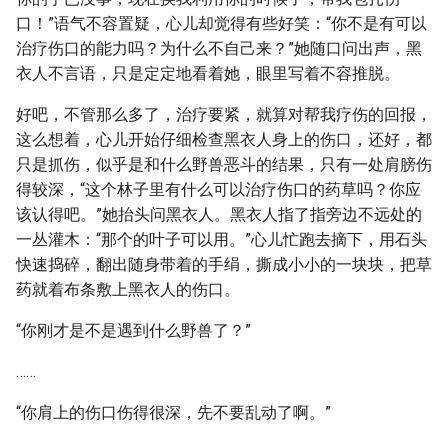
口！”语气不容置疑，心儿却觉得有些好笑：“你不是有可以
治疗伤口的能力吗？为什么不自己来？”她随口问出声，黑
衣人不言语，只是定定地看着她，眼里写着不容推脱。
好吧，不管那么多了，治疗要紧，就算对帮我疗伤的回报，
这么想着，心儿开始仔细检查黑衣人身上的伤口，还好，都
只是抓伤，似乎是和什么野兽恶斗的结果，只有一处肩膀伤
得较深，“这个林子里有什么可以治疗伤口的药草吗？你应
该认得吧。”她抬头问黑衣人。黑衣人指了指旁边不远处的
一丛灌木：“那个的叶子可以用。”心儿忙跑去摘下，用石头
快速捣碎，翻出随身带着的手绢，撕成小小的一块块，把草
药就着布条敷上黑衣人的伤口。
“你刚才是不是遇到什么野兽了？”
……
“你肩上的伤口伤得很深，先不要乱动了啊。”