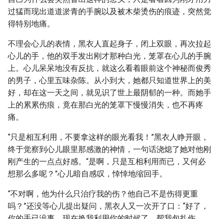
过猛而现出道道淤青的手腕以及被木柴烫伤的痕迹，突然觉
得特别地痛。
不理会心儿的表情，黑衣人直起身子，闭上双眼，再次拉起
心儿的手，他的双手发出刚才那种白光，笼罩在心儿的手腕
上。心儿呆呆地没有反抗，就这么看着眼前这个神秘而俊秀
的男子，心里五味杂陈。从小到大，她都只知道世界上的美
好，却在这一天之间，就见识了世上最阴郁的一种。而她手
上的累累伤痕，竟在那白光的笼罩下慢慢消失，也不再疼
痛。
“只是相互利用，不要拿这样的眼光看我！”黑衣人睁开眼，
终于觉察到心儿眼里那感激的神情，一句话浇熄了她对他刚
刚产生的一点点好感。“是啊，只是互相利用而已，又何必
想那么多呢？”心儿暗自感叹，悻悻地缩回手。
“不对啊，他为什么只治疗我的伤？他自己不是伤得更重
吗？”还没等心儿提出疑问，黑衣人又一次开了口：“好了，
你的手已没事，现在换我利用你的时候了，帮我包扎伤