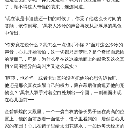
了，顾不得这人奇怪的装束，连连问道。
“现在该是卡迪偿还一切的时候了，你受了他这么长时间的
眷顾，该你倒霉。”黑衣人冷冷的声音再次从那厚厚的黑色
中传出。
“你究竟在说什么？我怎么一点也听不懂？”面对这么冷冷的
声音，心儿开始害怕，这一切都只是梦吧？是个奇怪而恐怖
的梦而已，可是，为什么坐在这冰凉地面上的感觉又这么真
切？周围怪异的鸟叫声又这么真实？
“哼哼，也难怪，或者卡迪真的没有把他的心思告诉你吧，
他还是那么喜欢炫耀自己的权力，藏在幕后偷偷逗弄他的宠
物么？”黑衣人双手对着空白处划出一个圆，一副画面出现
在心儿面前——
金碧辉煌的大殿里，一个一袭白衣的修长男子坐在高高的位
置上，他的面前放着一面镜子，镜子里看到的，居然是心儿
家的花园！心儿在镜子里给太阳花浇水，一如她每天经历的