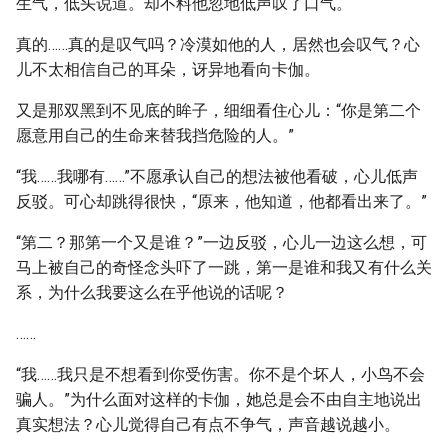
生气，低头说道。却不料他忽地低声叹了口气。
真的……真的是叹气吗？冷漠如他的人，居然也会叹气？心
儿不太相信自己的耳朵，讶异地看向卡伽。
又是那双黑到不见底的眸子，细细看住心儿：“你是第二个
愿意用自己的生命来替我挡危险的人。”
“我……我哪有……”不愿承认自己的想法被他看破，心儿低声
反驳。可心却跳得很快，“原来，他知道，他都看出来了。”
“第二？那第一个又是谁？”一边反驳，心儿一边这么想，可
马上被自己的奇怪念头吓了一跳，第一是谁和我又有什么关
系，为什么我要这么在乎他说的话呢？
……
“我……我只是不想看到你受伤害。你不是个坏人，小鸟不会
骗人。”为什么面对这样的卡伽，她总是会不由自主地说出
真实想法？心儿觉得自己有点不争气，声音越说越小。