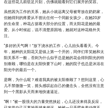
在这些花儿前驻足片刻，仿佛就能看到它们展开的笑容。
虽然因为工作的关系，她从小就远离父母被寄放在奶奶家，
但她得到的疼爱从不曾比任何一个同龄女孩少，在她20岁
的生命里，种花占据着大部分的位置，而太阳花是她的最
爱。从小时候起，说不清楚原因地，她就对这种花格外关
注。
“多好的天气啊！”放下浇水的工作，心儿抬头看看天。今
年，她种的太阳花又是镇上第一个开的，同伴们常笑她和太
阳关系不一般，否则为什么似乎总是她的花会得到阳光的特
别眷顾，哪怕是在太阳快要下山时，她的院子也总是沐浴在
阳光中的最后一个。
是啊，为什么呢？难道我真的被太阳眷顾了？想到这里，心
儿不禁微微一笑，摇头感叹起自己的傻念头，全然没有注意
到一个黑影从天而来地快速逼近。
“啊！”被一股强大的力量突然挟起，心儿还没来得及反应，
已发觉自己正离地面越来越远，她被一只手臂夹着动弹不