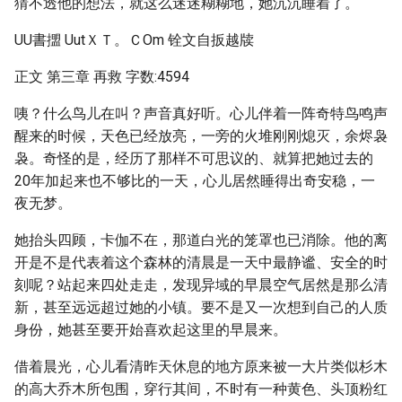
猜不透他的想法，就这么迷迷糊糊地，她沉沉睡着了。
UU書擝 UutＸＴ。ＣOm 铨文自扳越牍
正文 第三章 再救 字数:4594
咦？什么鸟儿在叫？声音真好听。心儿伴着一阵奇特鸟鸣声
醒来的时候，天色已经放亮，一旁的火堆刚刚熄灭，余烬袅
袅。奇怪的是，经历了那样不可思议的、就算把她过去的
20年加起来也不够比的一天，心儿居然睡得出奇安稳，一
夜无梦。
她抬头四顾，卡伽不在，那道白光的笼罩也已消除。他的离
开是不是代表着这个森林的清晨是一天中最静谧、安全的时
刻呢？站起来四处走走，发现异域的早晨空气居然是那么清
新，甚至远远超过她的小镇。要不是又一次想到自己的人质
身份，她甚至要开始喜欢起这里的早晨来。
借着晨光，心儿看清昨天休息的地方原来被一大片类似杉木
的高大乔木所包围，穿行其间，不时有一种黄色、头顶粉红