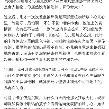
“你知不知道刚才你差点没命？从火堆到悬崖那一路上到处
是食人植物，你居然没有被吃掉，算你命大！”
这么说，刚才一次次差点被绊倒是拜那些植物所赐？心儿心
里一阵发寒，后怕啊……不知不觉中看向卡伽，他脸上的表
情第一次有些不自然，一副“怎么有你这么笨、不知危险为
何物的人”的样子，呵呵，真好笑，心儿居然这么想。此时
的卡伽除去沉重的黑色斗篷，清晰的轮廓在火光映照下更显
俊朗，眼里的表情却仍是看不真切。心儿的直觉越来越强烈
地告诉她，应该有更深的秘密包围着他，包围着眼前这个看
起来阴郁却似乎包含着无数隐忧的神秘男子。
“卡伽，我可以这么叫你吗？你……可不可以以告诉我你究竟
为什么要去挟持那个叫卡迪的人？他和我又有什么关系呢？
我真的不认识他啊，就算要死，也该让我死个明白吧？”心
儿再次问道。
可是，卡伽仍是沉默。为什么白天的他那么狂放无礼，现在
却沉静得像个听话的孩子？看着这面无表情的脸，心儿始终