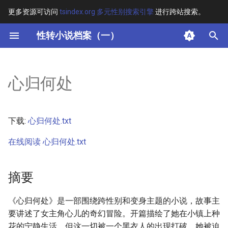
更多资源可访问
tsindex.org 多元性别搜索引擎
进行跨站搜索。
键
性转小说档案（一）
入
摘要
以
心归何处
开
其他信息 [Processed Page
Metadata]
始
下载:
心归何处.txt
搜
正文
在线阅读 心归何处.txt
索
摘要
《心归何处》是一部围绕跨性别和变身主题的小说，故事主
要讲述了女主角心儿的奇幻冒险。开篇描绘了她在小镇上种
花的宁静生活，但这一切被一个黑衣人的出现打破，她被迫