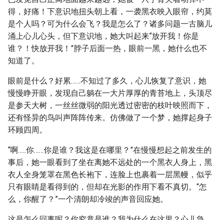
得，好痛！下意识地扭头朝上看，一袭黑衣映入眼帘，约莫
是个人吗？可为什么会飞？我是怎么了？诸多问题一古脑儿
涌上心儿心头，但下意识地，她大叫起来“放开我！你是
谁？！快放开我！”脖子后面一热，眼前一黑，她什么也不
知道了。
眼前是什么？好累……不知过了多久，心儿恢复了意识，她
慢慢睁开眼，发现自己躺在一大片厚厚的青苔地上，头顶尽
是参天大树，一丝丝微弱的阳光透过密密的枝叶映照而下，
还有怪异的鸟叫声阵阵传来。仿佛做了一个梦，她撑起身子
环顾四周。
“啊…..你……你是谁？我这是在哪里？”在慢慢想起之前发生的
事后，她一眼看到了坐在离她不远处的一个黑衣人身上，黑
衣人全身笼罩在黑色长袍下，连脸上也裹着一层黑幔，似乎
只有眼睛是看得到的，但却在光影的作用下看不真切。“怎
么，你醒了？”一个清朗却冷竣的声音回应她。
这是怎么回事呢？你究竟是谁？我为什么在这里？心儿急