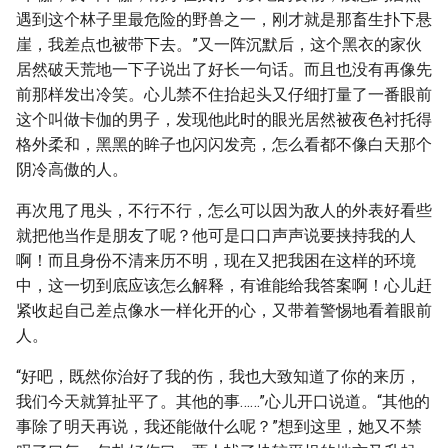
遇到这个林子里最危险的野兽之一，刚才就是那畜生扑下悬
崖，我差点也被带下去。”又一阵沉默后，这个黑衣的家伙
居然破天荒地一下子说出了好长一句话。而且也没有再像先
前那样发出冷笑。心儿禁不住抬起头又仔细打量了一番眼前
这个叫做卡伽的男子，发现他此时的眼光居然被夜色衬托得
格外柔和，黑黑的眸子也闪闪发亮，怎么看都不像白天那个
阴冷高傲的人。
再次甩了甩头，不行不行，怎么可以因为敌人的外表好看些
就把他当作是朋友了呢？他可是口口声声说要挟持我的人
啊！而且身份不清来历不明，现在又把我困在这样的环境
中，这一切到底应该怎么解释，有谁能给我答案啊！心儿赶
紧收起自己差点像水一样化开的心，又带着警惕地看着眼前
人。
“好吧，既然你治好了我的伤，我也大致知道了你的来历，
我们今天就算扯平了。其他的事……”心儿开口说道。“其他的
事除了明天再说，我还能做什么呢？”想到这里，她又不禁