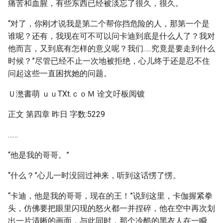
痛苦和血腥，有些东西已经被淡忘了很久，很久。
“对了，你刚才说我是第二个帮你挡危险的人，那第一个是
谁呢？还有，我现在可不可以问卡迪到底是什么人了？我对
他而言，又到底有怎样的意义呢？我们…..究竟是要走到什么
时候？”尽管已经不止一次地被拒绝，心儿终于还是忍不住
问起这些一直困扰她的问题。
Ｕ滺書萌 ｕｕTXt.ｃｏＭ 诠文吇板阅镀
正文 第四章 昨日 字数:5229
……
“他是我的哥哥。”
“什么？”心儿一时没回过神来，听到这话愣了愣。
“卡迪，他是我的哥哥，现在的王！”说到这里，卡伽握紧拳
头，仿佛要把眼里闪现的怒火都一并捏碎，他在空中再次划
出一片清晰的画面，与此同时，那个冷酷的黑衣人在一瞬