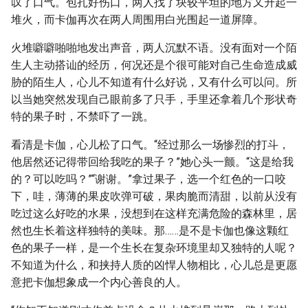
叹了口气。包扎好伤口，两人找了块较平坦的地方又升起一
堆火，而卡伽再次在两人周围用白光围起一道屏障。
火堆噼噼啪啪地发出声音，两人沉默不语。没有面对一个陌
生人主动搭讪的经历，何况还是个很可能对自己生命造成威
胁的陌生人，心儿不知道有什么好说，又有什么可以问。所
以当她突然发现自己眼前多了只手，手里还拿着几个形状奇
特的果子时，不禁吓了一跳。
看清是卡伽，心儿松了口气。“经过那么一场惨烈的打斗，
他居然还记得带回给我吃的果子？”她心头一颤。“这是给我
的？可以吃吗？”“谢谢。”拿过果子，选一个红色的一口咬
下，哇，薄薄的果皮吹弹可破，果肉脆而清甜，以前从没有
吃过这么好吃的水果，没想到在这样充满危险的森林里，居
然也生长着这样独特的美味。那……是不是卡伽也像这颗红
色的果子一样，是一个生长在复杂环境里却又独特的人呢？
不知道为什么，和挟持人质的凶悍人物相比，心儿总是更愿
意把卡伽想象成一个内心善良的人。