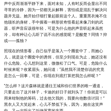
声中反而渐渐平静下来，面对未知，人有时反而会显出不同
寻常的冷静，因为一切都无从解释，害怕或是混乱于解决问
题并无益。她开始仔细打量起眼前这个人。重重黑衣掩不住
他颀长的身材，手中握着一柄形状奇怪看起来像刀剑的武
器，听声音应该很年轻，可是为什么他的声音听起来虽然
冷，却有种让心儿听了说不出的感觉呢？是酸楚？同情？抑
或――孤独？
照现在的情形看，自己似乎是落入一个圈套中了，而她心
儿，就是这个圈套中的诱饵，但至少到现在为止，她还没有
什么危险。心儿想到这里，微微松了口气。可是，危险什么
时候来呢？收紧眉头，她问道：“虽然我不清楚你说的究竟
是怎么一回事，可是，你现在到底打算把我怎么样呢？”
“怎么样？这片森林就是通往王城和你们世界的唯一通道，
只要走出了这片林子，卡迪的好日子就到头了！你就是可以
用来钳制他的筹码，过去他欠我的，我要向他数倍讨回！”
黑衣人又大笑起来，心儿不禁低下头，因为，她在这笑声
中，又一次听出了叫做落寞的东西。