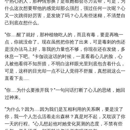
个热心的人，那种情形换了是谁她都会尽力去帮，可是，为
什么这次想要帮他的感觉却那么强烈，强过任何一次呢？心
又一次跳得好厉害，是发烧了吗？心儿有些迷糊，不清楚自
己到底在想什么。
“你……醒了就好，那种植物吃人的，而且有毒，要是再晚一
点，你就没命了。现在虽然把你抢了出来，可是毒刺的伤还
是没办法马上好，靠我的力量也不够，你现在还在发烧，多
休息一下吧。”卡伽说这话的时候，一直看着心儿的脸，心
儿被他看得不知所措，不明白这样眼光里到底包含着什么，
可是，这样的目光却一点不让人觉得不舒服，真想就这么一
直看下去……
“你……为什么要推开我？”一句问话打断了心儿的思绪，她回
过神来。
“为什么？因为……因为我们是互相利用的关系啊，要是没了
你，我一个人怎么活着走出森林？真是对不起，又耽误了你
一天的行程。”心儿想起他对她变化莫测的态度，不禁有些