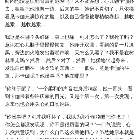
时的他没意识到背后的危险吗？来不及多想，心儿朝卡伽扑
去，狠狠把他推向一边。后来的事，她记不真切了，只依稀
看见卡伽充满惊诧的脸，以及自己慢慢被那植物卷起，越收
越紧……越收越紧……
我这是在哪？头好痛，身上也痛，刚才怎么了？我死了吗？
意识在心儿脑子里慢慢恢复，她睁开双眼，看到的是一片漆
黑，旁边的火堆发出噼啪声响，天怎么又黑了？我不是在树
林里走吗？然后……然后？对了，然后！她猛地坐起身来，
发现自己躺在一块柔软的东西上，一低头，竟是卡伽的斗
篷，那卡伽呢？他没事吗？他在哪里？
“你终于醒了。”一个柔和的声音在身后响起，她一回头，看
到卡伽带着些许庆幸的目光。又是个第一次，第一次发现，
原来他也会用关心的口吻说话。
“你没事吧？刚才我吓坏了，我以为那个植物要把你吃了！
你怎么都没发现呢，你不是很厉害的吗？”一口气说完，心
儿突然意识到，为什么自己这么替他担心？虽然她原本就是