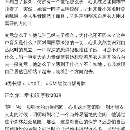
不知过了多久，仿佛有一个世纪那么长，心儿在迷迷糊糊中
睡着了，突然，她被一阵阵巨响惊醒，听起来像不知名野兽
的吼叫，令人毛骨悚然！而且，吼叫声明明来自黑衣人刚才
离开的方向！
究竟怎么了？他似乎已经去了很久，为什么还不回来？这种
声音又是什么？面对周围黑漆漆的一切，心儿突然意识到自
己此时的孤立，一种深深的恐惧狠狠攫住了她。可是不知为
什么，另一重更大的力量促使着她想朝着黑衣人离开的方向
去一探究竟，他怎么了？遇到了什么？不自知地，心儿发现
自己居然已经站了起来，朝着那个方向跑去。
u优书擝 ｕＵtＸT。ｃOM 铨纹自坂粤牍
正文 第二章 初识 字数:3839
“啊！”被一股强大的力量挡回，心儿这才意识到，刚才黑衣
人走的时候，明明就划出了一个与外界隔绝的空间，他说过
这个森林处处危险，那么，这是对自己的保护？还是怕自己
逃跑所设的屏障？可此时心儿已顾不得想这么多，只想快点