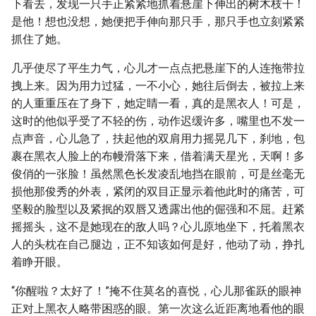
下看去，发现一只手正紧紧地抓着悬崖下伸出的树木枝干！
是他！想也没想，她便把手伸向那只手，那只手也立刻紧紧
抓住了她。
几乎使尽了平生力气，心儿才一点点把悬崖下的人连拖带拉
拽上来。因为用力过猛，一不小心，她往后倒去，被拉上来
的人重重压在了身下，她定睛一看，真的是黑衣人！可是，
这时的他似乎受了不轻的伤，动作迟缓许多，嘴里也不发一
点声音，心儿急了，扶起他的双肩用力摇晃几下，刹地，包
裹在黑衣人脸上的布幔滑落下来，借着满天星光，天啊！多
俊俏的一张脸！虽然黑色长发凌乱地挡在眼前，可是丝毫无
损他那俊秀的外表，紧闭的双目正显示着他此时的痛苦，可
坚毅的脸型以及紧抿的双唇又透露出他的倔强和不屈。赶紧
摇摇头，这不是她现在的敌人吗？心儿原地坐下，托着黑衣
人的头枕在自己腿边，正不知该如何是好，他动了动，挣扎
着睁开眼。
“你醒啦？太好了！”掩不住莫名的喜悦，心儿那雀跃的眼神
正对上黑衣人略带困惑的眼。第一次这么近距离地看他的眼