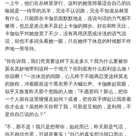
一上午，他们在丛林里穿行。这时的她觉得最适合自己的比
喻就是——待宰的羔羊，完全不认识路，完全不知道丛林里
有什么，只能跟在卡伽后面默默地走，连说句话的力气都不
够用，也总是差点来不及赶上卡伽的脚步。好在和昨天比，
卡伽似乎对她放宽了不少，没有再用厌恶或冷淡的语气说
话，却也不多回头看她一眼，只在她停下休息的时候默不作
声地一旁等待。
“你告诉我，我们究竟要这样下去走多久？我为什么要被你
莫名其妙地带到这样一个地方？你到底有什么权利这么做！
你说啊！”一次休息的间隙，心儿终于不能再忍受这样莫名
的旅程，冲着眼前这个黑衣男子大喊出声。卡伽眯起双眼，
似乎又恢复昨天那个危险的人物：“不愿意吗？那么，把你
一个人留在这里慢慢走如何？或者，把你双手绑起让我牵着
你才会走？虽然昨天你帮了我，可那是互相的，是利用，不
是你自己说的么？”
“不，那不是！我只是想帮你，如此而已，昨天那是气话，
你不相信也罢，可就是事实！”自己的真实想法脱口而出，