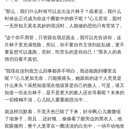
“那么，我们什么时候可以走出这片林子？或者说，我什么
时候会正式成为你这个圈套中的棋子呢？”心儿苦笑，面对
一无所知又莫名其妙的境况时，人能做的恐怕只有苦笑了。
“这个你不用管，只管跟在我后面走，我可以先告诉你，这
片林子里充满危险，所以，你不要自作主张到处乱碰，更不
要妄想可以逃跑，否则，吃苦头的是你自己！”黑衣人的表
情仍旧看不真切。
“我现在连到底怎么回事都弄不明白，我还能跑到哪里去
呢？”心儿更加无奈，只能摇摇头，她面前的这个人究竟是
什么来头？虽然知道现在他该算是自己的敌人，可是，谁又
知道一但走出林子，是不是更大的敌人还在等着呢？未来的
一切模糊不清，心儿陷入重重困惑当中……
就这样沉默着，不觉天色已暗了下来，好冷啊,心儿微微缩
了缩身子，而且……还好饿……偷偷看了眼旁边的黑衣人，他
双眼微闭，整个人笼罩在一圈淡淡的白光中，一动不动地坐