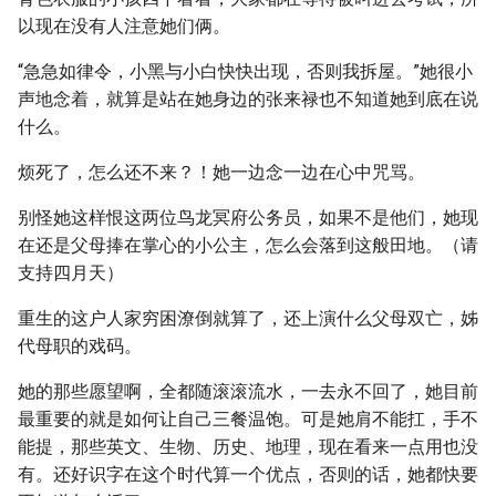
以现在没有人注意她们俩。
“急急如律令，小黑与小白快快出现，否则我拆屋。”她很小
声地念着，就算是站在她身边的张来禄也不知道她到底在说
什么。
烦死了，怎么还不来？！她一边念一边在心中咒骂。
别怪她这样恨这两位鸟龙冥府公务员，如果不是他们，她现
在还是父母捧在掌心的小公主，怎么会落到这般田地。（请
支持四月天）
重生的这户人家穷困潦倒就算了，还上演什么父母双亡，姊
代母职的戏码。
她的那些愿望啊，全都随滚滚流水，一去永不回了，她目前
最重要的就是如何让自己三餐温饱。可是她肩不能扛，手不
能提，那些英文、生物、历史、地理，现在看来一点用也没
有。还好识字在这个时代算一个优点，否则的话，她都快要