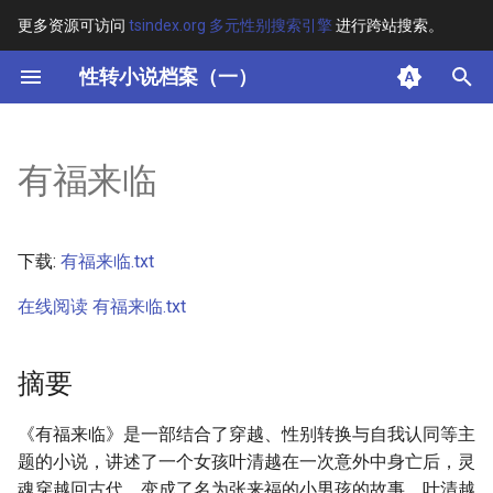
更多资源可访问
tsindex.org 多元性别搜索引擎
进行跨站搜索。
键
性转小说档案（一）
入
摘要
以
有福来临
开
其他信息 [Processed Page
Metadata]
始
下载:
有福来临.txt
搜
正文
在线阅读 有福来临.txt
索
摘要
《有福来临》是一部结合了穿越、性别转换与自我认同等主
题的小说，讲述了一个女孩叶清越在一次意外中身亡后，灵
魂穿越回古代，变成了名为张来福的小男孩的故事。叶清越