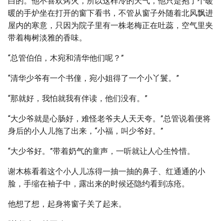
白的。他不喜欢烤火，所以这样冷的天气，他只是抱了个暖
暖的手炉坐在打开的窗下看书，不管从窗子外随着北风飘进
屋内的寒意，只因为院子里有一株老梅正在吐蕊，空气里夹
带着梅树淡雅的香味。
“总管伯伯，木宛和清华他们呢？”
“清华少爷有一个书僮，宛小姐得了一个小丫鬟。”
“那就好，我怕就我有伴读，他们没有。”
“大少爷就是心肠好，难怪老爷夫人天天夸。”总管说着便将
身后的小人儿拖了出来，“小福，叫少爷好。”
“大少爷好。”带着奶气的童声，一听就让人心生怜惜。
谢木栋看着这个小人儿冻得一抽一抽的鼻子、红通通的小
脸，手缩在袖子中，露出来的时候还隐约看到冻疮。
他想了想，起身将窗子关了起来。