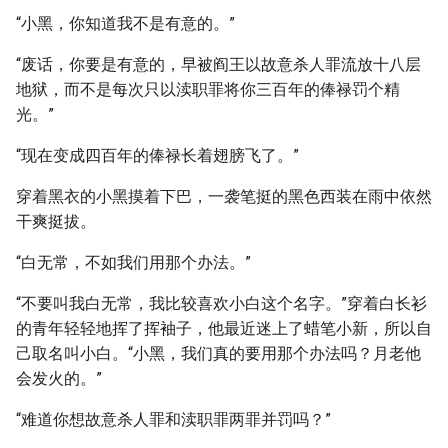
“小黑，你知道我不是有意的。”
“废话，你要是有意的，早被阎王以故意杀人罪流放十八层
地狱，而不是每次只以渎职罪将你三百年的俸禄罚个精
光。”
“现在变成四百年的俸禄长着翅膀飞了。”
穿着黑衣的小黑摸着下巴，一袭笔挺的黑色西装在雨中依然
干爽挺拔。
“白无常，不如我们用那个办法。”
“不要叫我白无常，我比较喜欢小白这个名字。”穿着白长衫
的青年轻轻地挥了挥袖子，他最近迷上了蜡笔小新，所以自
己取名叫小白。“小黑，我们真的要用那个办法吗？月老他
会发火的。”
“难道你想故意杀人罪和渎职罪两罪并罚吗？”