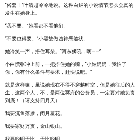
“俗套！”叶清越冷冷地说。这种白烂的小说情节怎么会真的
发生在她身上。
“我不要。”她看都不看他们。
“不要也得要。”小黑故做凶神恶煞状。
她冷笑一声，捂住耳朵。“河东狮吼，啊——”
小白慌张冲上前，一把捂住她的嘴，“小姑奶奶，我怕了
你，你有什么条件与要求，赶快说吧。”
就是这样嘛，虽说她现在不得不穿越时空，但是她往后的人
生，这两个人，不，是两位冥府的公务员，一定要对她负责
到底！（请支持四月天）
我要沉鱼落雁，闭月羞花。
我要家财万贯，金山银山。
我要聪明无比，无比聪明。