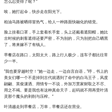
怎么忍受得了呢？”
唉，她打起伞，快步走在阳光下。
柏油马路被晒得冒热气，给人一种路面快融化的错觉。
脸上挂着口罩，手上套着长手套，头上还戴着遮阳帽，她比
古时候的刺客遮得还要严密，不为别的，只为别把自己晒黑
了，将来嫁不了有钱人。
早餐店在路口，太阳太大，路上行人极少，连车子都比往常
少一半。
“我也要穿越时空！”她一边走，一边自言自语，“哼，书上的
美女们哪一个不是掉到古代就遇到了命中的白马王子，风度
翮翩、英俊潇洒、用情专一不说，外加万贯家财取之不尽、
用之不竭。要是我也有这种真命天子，起码就不用再受叶清
灵那个魔头的剥削与压榨。”
叶清越走到早餐店，万幸，早餐店还在营业。