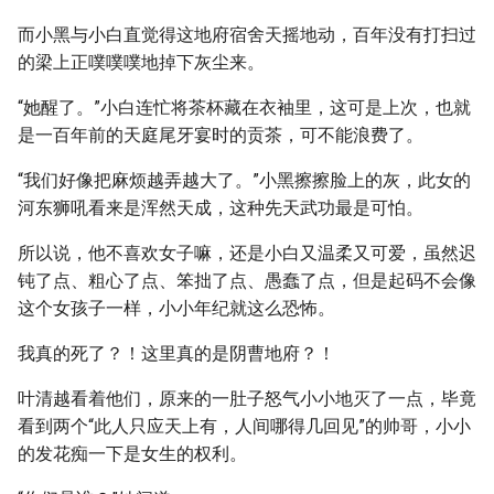
而小黑与小白直觉得这地府宿舍天摇地动，百年没有打扫过
的梁上正噗噗噗地掉下灰尘来。
“她醒了。”小白连忙将茶杯藏在衣袖里，这可是上次，也就
是一百年前的天庭尾牙宴时的贡茶，可不能浪费了。
“我们好像把麻烦越弄越大了。”小黑擦擦脸上的灰，此女的
河东狮吼看来是浑然天成，这种先天武功最是可怕。
所以说，他不喜欢女子嘛，还是小白又温柔又可爱，虽然迟
钝了点、粗心了点、笨拙了点、愚蠢了点，但是起码不会像
这个女孩子一样，小小年纪就这么恐怖。
我真的死了？！这里真的是阴曹地府？！
叶清越看着他们，原来的一肚子怒气小小地灭了一点，毕竟
看到两个“此人只应天上有，人间哪得几回见”的帅哥，小小
的发花痴一下是女生的权利。