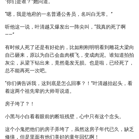
“你们是谁？”她问道。
“嗯，我是地府的一名普通公务员，名叫白无常。”
听他这一说，叶清越又爆发出一阵尖叫，“我真的死了啊
——”
有时候人死了还是有好处的，比如刚刚明明看到雕花大梁向
自己砸来，原以为自己会血肉横飞，变成肉泥。谁知道拍拍
灰尘，从梁下钻出来，竟然毫发无损。也是啦，已经死了，
总不能再死一次吧。
“你们俩告诉我，这到底是怎么回事？！”叶清越抬起头，看
着这两个祖先辈的大帅哥说道。
房子垮了？！
小黑与小白看着眼前的断垣残壁，心中只有这个念头。
这个小鬼把他们的房子弄垮了，虽然这房子年代已久，缺乏
修缮，但是里面有他们美好的童年回忆啊！