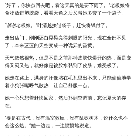
“好了，你快点回去吧，看这天真的是要下雨了。”老板娘将
食物放进塑胶袋，看看天色之后又帮她多套了一个袋子。
“谢谢老板娘。”叶清越接过袋子，赶快将钱付了。
走出店门，刚刚还白晃晃亮得刺眼的阳光，现在全部不见
了，本来蓝蓝的天空变成一种诡异的昏黄。
天气依然很热，但是不是之前那种皮肤快爆开的热，而是变
得又闷又热，就好像是被胶水黏到了皮肤，难受极了。
她走在路上，满身的汗像堵在毛孔里出不来，只能偷偷地学
着小狗张嘴呼气散热，让自己舒服一点。
她一心只想着赶快回家，然后扑到空调前，忘记夏天的存
在。
“要是在古代，没有温室效应，没有乱砍树木，说什么也不
会这么热。”她一边走，一边愤愤地说道。