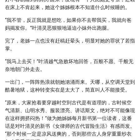
在床上不肯起来，她这个姊姊根本不知道什么时候睡的。
“我不管，反正我就是想吃，如果你不去帮我买，我就向爸
妈揭发你。”叶清灵恶狠狠地逼迫小妹外出跑腿。
完了，老姊一点也没有赶稿赶晕头，明显对她的罪状了若指
掌。
“我马上去买！”叶清越气急败坏地回答，百般不愿、千般无
奈地朝门外走去。
一出门，一阵阵热浪就朝她汹涌而来。天哪，从空调天堂到
酷暑地狱，这种转变实在是太大了，简直叫人不能接受。
“原来，大家抢着要穿越时空到古代是有道理的，古时候空
气清新、山明水秀、服装漂亮、讲话斯文，绝对不可能像现
在这样拥挤闷热！”做为她姊姊每月新书第一位读者，这番
话是对叶清灵的新书《女律师的古代冒险生活》有感而发。
“那个时候一定是凉风送爽的，否则那些古人身穿重重纱衣