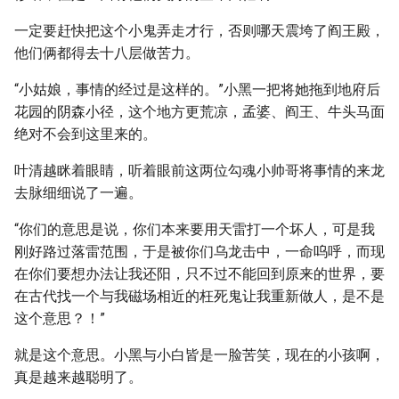
一定要赶快把这个小鬼弄走才行，否则哪天震垮了阎王殿，
他们俩都得去十八层做苦力。
“小姑娘，事情的经过是这样的。”小黑一把将她拖到地府后
花园的阴森小径，这个地方更荒凉，孟婆、阎王、牛头马面
绝对不会到这里来的。
叶清越眯着眼睛，听着眼前这两位勾魂小帅哥将事情的来龙
去脉细细说了一遍。
“你们的意思是说，你们本来要用天雷打一个坏人，可是我
刚好路过落雷范围，于是被你们乌龙击中，一命呜呼，而现
在你们要想办法让我还阳，只不过不能回到原来的世界，要
在古代找一个与我磁场相近的枉死鬼让我重新做人，是不是
这个意思？！”
就是这个意思。小黑与小白皆是一脸苦笑，现在的小孩啊，
真是越来越聪明了。