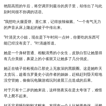
艳阳高照的午后，将空调开到最冷的房子里，却传出了与此
刻时间很不协调的话语。
“我想吃火腿蛋饼、薏仁浆，记得放辣椒酱。”一个有气无力
的声音从床上隆起的被子中传出来。
“叶清灵大小姐，现在是下午时间一点钟，你要吃的东西可
能已经没有卖了。”叶清越答道。
她是一个身材普通、相貌清秀的小女生，皮肤白皙让她显得
有几分美丽，鼻梁上的小雀斑又让她多了几分俏皮。
她正在镜子前检视自己那史上无敌深的黑眼圈。这是她昨天
太贪玩，趁着当罗曼史小说作者的姊姊，赶稿赶到昏天暗地
没空管她，偷偷玩电脑游戏玩到凌晨三点造成的后果。
对于只有十二岁的她来说，这样熬夜实在是太夸张了，难怪
早上爬不起来。
好不容易睡到刚刚才醒来，发现有一个人比她更夸张，还赖