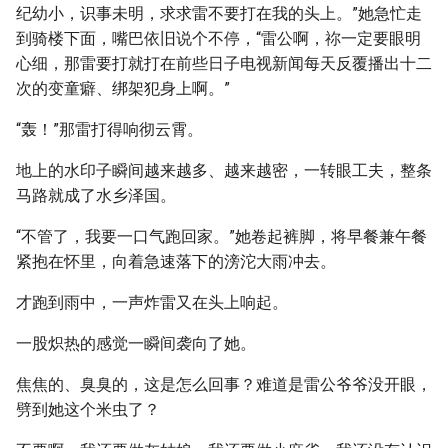
纪幼小，识事未明，求求雷不要打在我的头上。”她急忙走
到骑楼下面，嘴巴依旧说个不停，“雷公啊，祢一定要眼明
心细，那雷要打就打在前些日子电视新闻每天反覆播出十二
次的变童癖、绑架犯身上啊。”
“轰！”那雷打得响彻云霄。
地上的水印子瞬间越来越多、越来越密，一转眼工夫，整条
马路就成了水乡泽国。
“不管了，我要一口气跑回家。”她卷起裤脚，将早餐兼午餐
紧抱在怀里，向着急速落下的滂沱大雨冲去。
才跑到雨中，一声炸雷又在头上响起。
一股炽热的感觉一瞬间袭向了她。
焦焦的、臭臭的，这是怎么回事？难道是雷公爷爷没开眼，
劈到她这个米虫了？