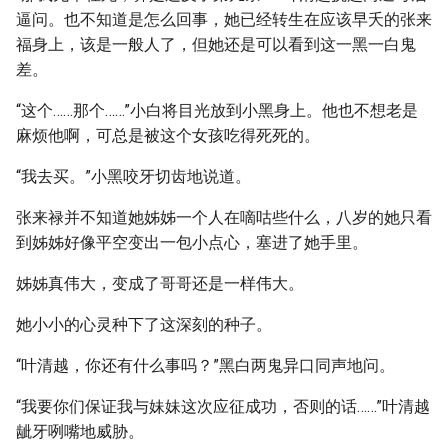
逼问。也不知道是怎么回事，她已经转生在应该早夭的张来
福身上，该是一般人了，但她还是可以看到这一黑一白鬼
差。
“这个……那个……”小白将目光放到小黑身上。他也不想老是
麻烦他啊，可总是被这个女孩吃得死死的。
“我去买。”小黑咬牙切齿地说道。
张来禄并不知道她姊姊一个人在嘀咕些什么，八岁的她只看
到姊姊好像平空变出一包小点心，塞进了她手里。
姊姊真伟大，变成了哥哥还是一样伟大。
她小小的心灵种下了这深刻的种子。
“叶清越，你还有什么事吗？”黑白两鬼异口同声地问。
“我要你们保证我与妹妹这次应征成功，否则的话……”叶清越
龇牙咧嘴地威胁。