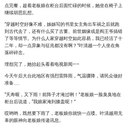
点完餐，趁着老板娘在柜台后面忙碌的时候，她坐在椅子上
继续胡思乱想。
“穿越时空好像不难，姊姊写的书里女主角出车祸之后就跑
到古代去了，还有什么买了古董、前世姻缘或是阎王爷搞错
了等等情节。为什么人家穿越时空如此容易，我已经活了十
二年，却一点异象与征兆都没有啊？”叶清越一个人坐在角
落碎碎念。
埋怨完了，她抬起头看着电视新闻——
今天午后大台此地区有强烈雷阵雨，气温骤降，请民众做好
准备……
“夭寿喔，又下雨！前阵子才淹过咧！”老板娘一脸臭臭地在
柜台后说道，“我娘家淹到膝盖呢！”
哎哟哟，既然要下雨了，老板娘你就快一点喽。叶清越用无
辜的眼神向老板娘传递讯息。