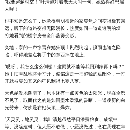
“我要穿越时空！”叶清越对着老天大叫一句。她热得好想扁
人喔！
也不知是怎么了，她觉得明明很近的家突然之间变得极其遥
远，脚下的道路变得无限漫长，热度如同一道道透明的墙，
将她看到的楼宇房舍全部蒸得变形。
突地，轰的一声惊雷在她头顶上剧烈响起，骤雨也随之降
临，吓得她差点将手中的东西掉在地上。
“哎呀，我怎么这么倒楣！这雨就不能等我回到家再下吗？”
她手忙脚乱地将伞打开，偏偏这是一把超轻的遮阳伞，一打
开就被突如其来的狂风刮得七零八落。
天色越发地阴暗了，原本还有一点黄色的太阳光，现在全都
不见了，取而代之的是如同墨水泼溅的昏暗，一道凌厉的白
光劈来，仿佛是在她头顶上爆炸。
“天灵灵，地灵灵，我叶清越虽然平日浪费粮食、成绩中
等、没啥建树，但大恶不敢做，小恶没做过，念在我现在年