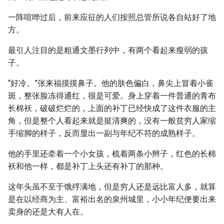
一阵喧哗过后，前来应征的人们按照总管所说各自站好了地
方。
最引人注目的是粗通文墨行列中，有两个看起来瘦弱的孩
子。
“好冷。”张来福摸摸鼻子。他的肤色偏白，鼻尖上冒着小雀
斑，整张脸冻得通红，很是可爱。身上穿着一件普通的青布
长棉袄，破破烂烂的，上面的补丁已经快成了这件衣服的主
角，但是整个人看起来就是挺清爽的，没有一般贫穷人家缩
手缩脚的样子，反而显出一副与年纪不符的成熟样子。
他的手里还牵着一个小女孩，梳着两条小辫子，红色的长棉
袄和他一样，都是补丁上头还有补丁的那种。
这年头虽不至于饿殍满地，但是穷人还是远比富人多，就算
是在以经商为主、富裕出名的泉州城里，小小年纪便要出来
卖身的还是大有人在。