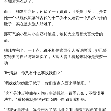
不知道怎么活了。
而且，她复生之后，还多了一个妹妹，可爱是可爱，可是要
她一个从现代流落到古代的十二岁小女娃管一个八岁小妹的
肚子，实在是太强人所难了。
那可恶的小黑与小白还对她说，她长大之后是大富大贵的
命。
她现在完全、一丁点儿都不相信这两个人所说的话，她已经
穷得要将自己与妹妹卖了，大富大贵？看起来就像是美梦一
场！
“叶清越，你又有什么事找我们？”
“我妹妹说她肚子饿了，你们变点东西来哄她吧。”
“这可是违反神仙在人间行事法规第一百零八条，不得滥用
法力。”看起来就是很好欺负的小白嘟着嘴拒绝。
“那我无辜枉死，算是违反了第几条？”叶清越挑起两道弯眉