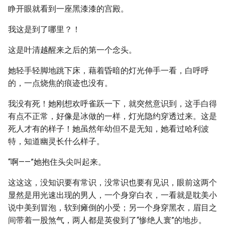
睁开眼就看到一座黑漆漆的宫殿。
我这是到了哪里？！
这是叶清越醒来之后的第一个念头。
她轻手轻脚地跳下床，藉着昏暗的灯光伸手一看，白呼呼
的，一点烧焦的痕迹也没有。
我没有死！她刚想欢呼雀跃一下，就突然意识到，这手白得
有点不正常，好像是冰做的一样，灯光隐约穿透过来。这是
死人才有的样子！她虽然年幼但不是无知，她看过哈利波
特，知道幽灵长什么样子。
“啊——”她抱住头尖叫起来。
这这这，没知识要有常识，没常识也要有见识，眼前这两个
显然是用光速出现的男人，一个身穿白衣，一看就是耽美小
说中美到冒泡，软到瘫倒的小受；另一个身穿黑衣，眉目之
间带着一股煞气，两人都是英俊到了“惨绝人寰”的地步。