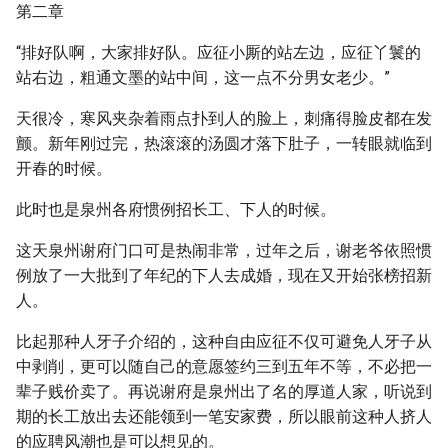
第二章
“排好队啊，大家排好队。应征小厮的站左边，应征丫鬟的
站右边，粗通文墨的站中间，这一点不分男女老少。”
天很冷，寒风夹杂着雨点扑到人的脸上，刺痛得脸皮都在发
颤。新年刚过完，热滚滚的汤圆才落下肚子，一转眼就临到
开春的时候。
此时也是泉州各府惯例招长工、下人的时候。
这天泉州谢府门口可是热闹非常，过年之后，谢老爷依照惯
例放了一大批到了年纪的下人去成婚，现在又开始张榜招新
人。
比起那种人牙子介绍的，这种自由应征不仅可避免人牙子从
中剥削，更可以随自己的意愿签约三到五年不等，不必把一
辈子贱价卖了。再说谢府是泉州出了名的厚道人家，听说到
期的长工放出去还能领到一笔安家费，所以眼前这种人挤人
的应聘风潮也是可以想见的。