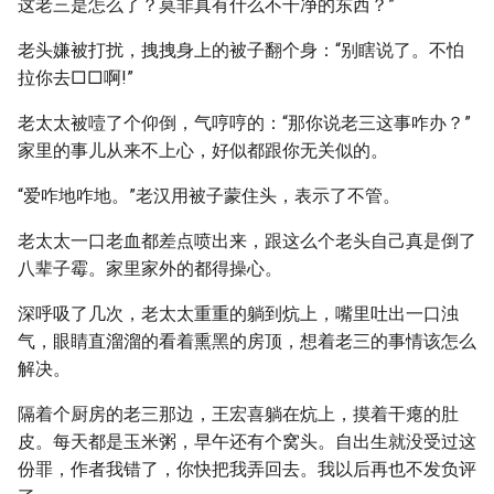
这老三是怎么了？莫非真有什么不干净的东西？”
老头嫌被打扰，拽拽身上的被子翻个身：“别瞎说了。不怕
拉你去□□啊!”
老太太被噎了个仰倒，气哼哼的：“那你说老三这事咋办？”
家里的事儿从来不上心，好似都跟你无关似的。
“爱咋地咋地。”老汉用被子蒙住头，表示了不管。
老太太一口老血都差点喷出来，跟这么个老头自己真是倒了
八辈子霉。家里家外的都得操心。
深呼吸了几次，老太太重重的躺到炕上，嘴里吐出一口浊
气，眼睛直溜溜的看着熏黑的房顶，想着老三的事情该怎么
解决。
隔着个厨房的老三那边，王宏喜躺在炕上，摸着干瘪的肚
皮。每天都是玉米粥，早午还有个窝头。自出生就没受过这
份罪，作者我错了，你快把我弄回去。我以后再也不发负评