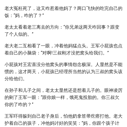
老大冤枉死了，这又咋惹着他妈了？两口飞快的吃完自己的
饭：“妈，咋的了？”
老太太看着老三离去的方向：“你兄弟这两天咋回事？跟变
了个人似的。”
老大老二互相看了一眼，冲着他妈猛点头。王军小屁孩也点
着自己的小脑袋：“对啊!三叔刚才没把窝头给我们。”
小屁孩对王宏喜没分他窝头的事情怨念极深。人显然是不能
惯的，这才两天，小屁孩已经理所当然的认为三叔的窝头该
分给他们。
在孙子和儿子之间，老太太显然还是想着儿子的。眼神凌厉
的剜了王军一眼：“跟你娘一样，饿死鬼投胎的。你三叔欠
你的了咋的？”
王军吓得躲到自己老子身后，怕他奶拿笤帚疙瘩打他。老大
护着自己的孩子，冲他妈讨好的笑笑：“妈，你跟个孩子计