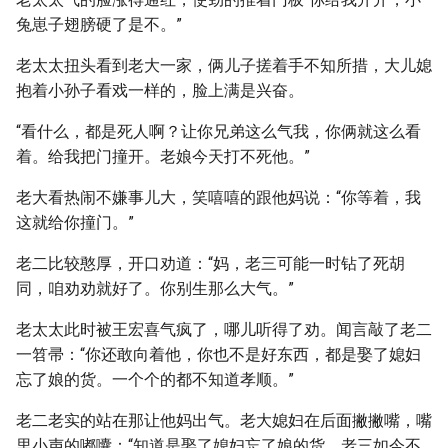
兔崽子翅膀硬了是不。”
老太太扭头看到老大一家，俩儿子搓着手不知所措，大儿媳
抱着小孙子看戏一样的，脸上满是兴奋。
“看什么，都是死人啊？让你兄弟这么气我，你俩就这么看
着。给我把门撞开。老娘今天打不死他。”
老大看热闹不嫌事儿大，笑嘻嘻的跟他妈说：“你等着，我
这就给你撞门。”
老二比较憨厚，开口劝道：“妈，老三可能一时钻了死胡
同，咱劝劝就好了。你别生那么大气。”
老太太此时被王宏喜气疯了，哪儿听得了劝。闻言敲了老二
一笤帚：“你还敢向着他，你也不是好东西，都是娶了媳妇
忘了娘的货。一个个的都不知道孝顺。”
老二老实的站在那让他妈出气。老大媳妇在后面撇撇嘴，嘴
里小声的嘟囔：“知道是娶了媳妇忘了娘的货，老三如今不