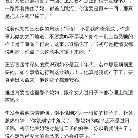
被罗兴旺那混蛋害了一回。上次要不是正好梅子发现不对，
一路跟着拽住了她，都差点跳河。你这要是再来一回，那真
是把人往死里逼了。”
说着他拍拍王宏喜的肩膀：“哥们，不是我向着亲戚，你这
事儿做的太不地道。不愿意咋不早说？如今一副上当受骗的
样子是干嘛呢？再说，这事儿谁骗你了，当初可是把情况都
说明的，你点了头这亲事才定下来的。”
王宏喜这才深刻的意识到如今是五十年代。名声那是顶顶重
要的。如今事情进行到这寸劲儿上，他算是骑虎难下了。要
真弄出人命来，他这辈子都难安心。
难道真要在这里娶个媳妇，跟个女人过日子？他心理上能适
应吗？
李发全看他表情苦恼，倒不像刚才那一根筋的样子了。赶紧
趁热打铁：“你就别钻牛角尖了，娶媳妇为啥？还不是过日
子吗。梅子她表姐绝对是过日子的好手，你以后就明白了，
说不定想起今天的自己来，还会好笑呢。”