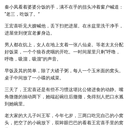
秦小凤看着婆婆分饭的手，满不在乎的扭头冲着窗户喊道：
“老三，吃饭了。”
王宏喜听见大嫂喊他，丢下扫把进屋。在水盆里洗干净手，
进屋坐到便宜老爹身边。
男人都在炕上，女人在地上支着一张八仙桌。等老太太分配
好饭菜，一个个狼吞虎咽的开吃。一时间屋里只剩“呼噜，
呼噜，吸溜，吸溜”的声音。
早饭及其的简单，除了大碴子粥，每人一个玉米面的窝头。
桌子中间放了一小碟的咸菜。
三天了，王宏喜还是有些不习惯这堪比公猪进食的动静。嘴
角微微的抽动两下，她端起碗往后撤撤，免得别人把口水溅
到她碗里。
老大家的大儿子叫王军，今年七岁，三两口吃完自己的小窝
头，把空了的小碗放下，双眸眼巴巴的看着王宏喜手里的窝