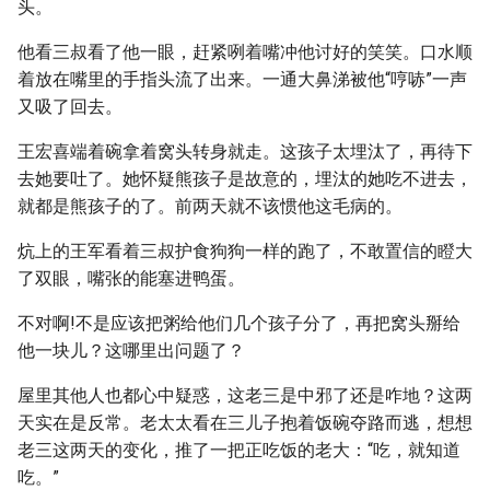
头。
他看三叔看了他一眼，赶紧咧着嘴冲他讨好的笑笑。口水顺
着放在嘴里的手指头流了出来。一通大鼻涕被他“哼哧”一声
又吸了回去。
王宏喜端着碗拿着窝头转身就走。这孩子太埋汰了，再待下
去她要吐了。她怀疑熊孩子是故意的，埋汰的她吃不进去，
就都是熊孩子的了。前两天就不该惯他这毛病的。
炕上的王军看着三叔护食狗狗一样的跑了，不敢置信的瞪大
了双眼，嘴张的能塞进鸭蛋。
不对啊!不是应该把粥给他们几个孩子分了，再把窝头掰给
他一块儿？这哪里出问题了？
屋里其他人也都心中疑惑，这老三是中邪了还是咋地？这两
天实在是反常。老太太看在三儿子抱着饭碗夺路而逃，想想
老三这两天的变化，推了一把正吃饭的老大：“吃，就知道
吃。”