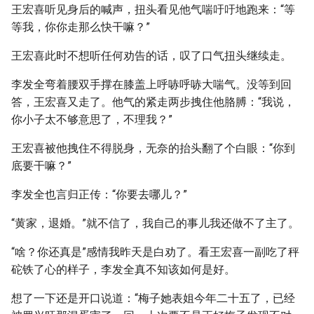
王宏喜听见身后的喊声，扭头看见他气喘吁吁地跑来：“等
等我，你你走那么快干嘛？”
王宏喜此时不想听任何劝告的话，叹了口气扭头继续走。
李发全弯着腰双手撑在膝盖上呼哧呼哧大喘气。没等到回
答，王宏喜又走了。他气的紧走两步拽住他胳膊：“我说，
你小子太不够意思了，不理我？”
王宏喜被他拽住不得脱身，无奈的抬头翻了个白眼：“你到
底要干嘛？”
李发全也言归正传：“你要去哪儿？”
“黄家，退婚。”就不信了，我自己的事儿我还做不了主了。
“啥？你还真是”感情我昨天是白劝了。看王宏喜一副吃了秤
砣铁了心的样子，李发全真不知该如何是好。
想了一下还是开口说道：“梅子她表姐今年二十五了，已经