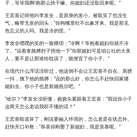
子，等等我啊!跑那么快干嘛。你媳妇还没取回来呢。”
王宏喜记得他叫李发全，是原身的发小。被取笑了也没生
气，略带无奈的回头：“你狗嘴里吐不出象牙来。我是那见
色忘义的人吗。我是冷的慌。”
李发全嘿嘿的笑的一脸猥琐：“冷啊？等抱着媳妇你就不冷
了。”说着拿胳膊肘子拐他一下“你那媳妇可是咱公社的大美
人，要不是让那谁给耽误了，能便宜了你小子。”
在现代什么浑话没听过，他这倒不会让王宏喜不自在。肩膀
一抖，拽下他的胳膊：“说的那么好，你怎么不赶快回家搂
媳妇去。你小子也是新婚燕尔吧。”
“啥尔？”李发全没听懂，挠挠头紧跟着王宏喜：“我说你小子
这两天怎么老说我听不懂的话？”
王宏喜暗道坏了，刚说要融入环境的，怎么老是在状态外。
赶快开口补救：“恭喜你刚娶了新媳妇，我是羡慕呢。”