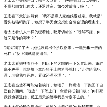
老太太不等她开口，嘴里又骂她：“当初是你自己点头的，
不嫌那闺女比你大，还退过亲。如今才后悔，晚了。”
王宏喜下意识的辩解：“我不是嫌人家姑娘退过亲。我就是”
舌头被猫叼跑了，她想了半天也没想出合情合理的理由来。
老太太看仇人一样的瞪着她，咬牙切齿的：“既然不嫌，你
这又是作的哪出？”
“我我”我了半天，她也没说出个所以然来，干脆光棍一般的
死扛：“反正我就是要退亲。”
老太太看她梗着脖子，刚压下的火蹭的一下又冒出来。嫌鞋
底不称手，跳到炕下拿起箱子上的笤帚就打：“让你给我犯
浑，老娘我打死你。看你还浑不浑了。”
王宏喜当然不可能站着挨打，她猴子一样呲溜一下跑回了自
己住的西间。“咣当”一下闭上门，拿后背抵着门板：“你打死
我我也要退婚，反正后天的婚事我是肯定不去的。”
老太太气的脸涨得通红，使劲的推着门板“你给我开开，小