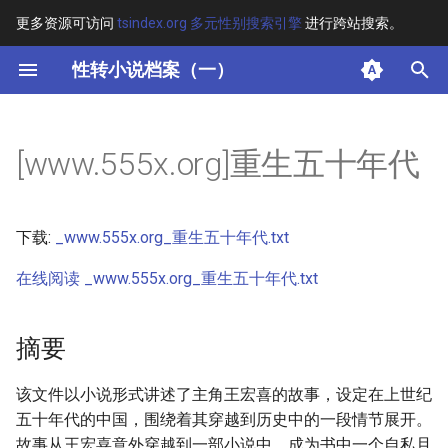
更多资源可访问
tsindex.org 多元性别搜索引擎
进行跨站搜索。
键
性转小说档案（一）
入
摘要
以
[www.555x.org]重生五十年代
开
其他信息 [Processed Page
Metadata]
始
下载:
_www.555x.org_重生五十年代.txt
搜
正文
在线阅读 _www.555x.org_重生五十年代.txt
索
摘要
该文件以小说形式讲述了主角王宏喜的故事，设定在上世纪
五十年代的中国，围绕着其穿越到历史中的一段情节展开。
故事从王宏喜意外穿越到一部小说中，成为书中一个自私且