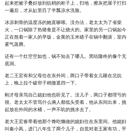
起来把被子叠好放到炕梢的柜子上，扫地，擦灰把屋子打扫
一遍后，才从缸里舀了半瓢凉水洗脸。
冰凉刺骨的温度冻的她直哆嗦。没办法，老太太为了省柴
火，一口锅除了热猪食是不让烧火的。家里的另一口锅如今
正在熬着一家人的早饭，金黄的玉米碴子在锅中翻滚，室内
雾气蒸腾。
还有一个灶空空如也，锅不知去了哪儿。黑咕隆咚的像个无
底洞。
老二王宏有和父母住在东外间，两口子带着女儿睡在北炕
上，晚上拉个破帘子稍微遮挡一下。
刚才母亲骂自己媳妇他也听见了。没儿子，两口子都理亏的
很。老太太不管骂什么俩人都低头受着，他从东间出来，挑
起放在外间的水桶，一声不吭的挑水去了。
老大王宏春带着他那个馋吃懒做的媳妇住在东里间。他媳妇
叫秦小凤，进门八年生了两个儿子，自觉对老王家有功，平