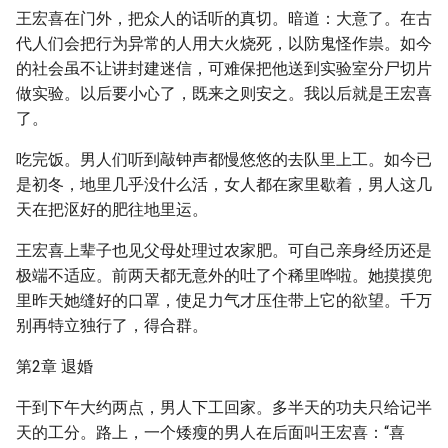
王宏喜在门外，把众人的话听的真切。暗道：大意了。在古
代人们会把行为异常的人用大火烧死，以防鬼怪作祟。如今
的社会虽不让讲封建迷信，可难保把他送到实验室分尸切片
做实验。以后要小心了，既来之则安之。我以后就是王宏喜
了。
吃完饭。男人们听到敲钟声都慢悠悠的去队里上工。如今已
是初冬，地里几乎没什么活，女人都在家里歇着，男人这几
天在把沤好的肥往地里运。
王宏喜上辈子也见父母处理过农家肥。可自己亲身经历还是
极端不适应。前两天都无意外的吐了个稀里哗啦。她摸摸兜
里昨天她缝好的口罩，使足力气才压住带上它的欲望。千万
别再特立独行了，得合群。
第2章 退婚
干到下午大约两点，男人下工回家。多半天的功夫只给记半
天的工分。路上，一个矮瘦的男人在后面叫王宏喜：“喜