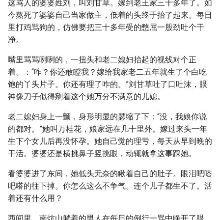
这骂人的婆婆姓刘，叫刘甘草。嫁到老王家三十多年了。如
今熬死了婆婆自己当家做主，低着的头终于抬了起来。每日
里打鸡骂狗的，仿佛要把三十多年受的憋屈一股劲吐个干
净。
嘴里骂骂咧咧的，一扭头和老二媳妇抬起的视线对个正
着。：“咋？你还敢瞪我？嫁给我家老二五年就生了个白吃
饱的丫头片子。你还有理了咋的。”刘甘草吐了口吐沫，眼
神像刀子似得剜着这个她万分不满意的儿媳。
老二媳妇身上一颤，身形明显的瑟缩了下：“没，我娘你说
的都对。”她叫万桂花，娘家远在几十里外。嫁过来头一年
生下个女儿后再没怀孕。她自己觉的理亏，每天从早到晚的
干活。婆婆还是横挑鼻子竖挑眼，动辄就拿这事踩她。
看婆婆进了东间，她低头无奈的瞅着自己的肚子。眼泪吧嗒
吧嗒的往下掉。你怎么这么不争气。连个儿子都生不了。活
着还有什么用？
西间里，南炕山躺着的男人在每日的例行一骂中睁开了眼。