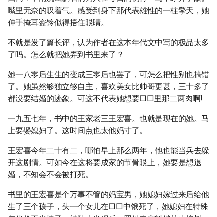
嘴里无奈的叹着气。感受到身下那代表雄性的一柱擎天，她
伸手掩耳盗铃似得捂住眼睛。
不就是发了篇长评，认为作者在这本年代文中写的极品太多
了吗。怎么就把她弄到书里来了？
她一八零后生生的变成三零后也罢了，可怎么把性别也搞错
了。她虽然够独立够自主，喜欢美女比帅哥更甚，三十多了
都没要结婚的迹象。可这不代表她想要□□里那二两肉啊!
一九五七年，书中的王家老三王宏喜。也就是现在的她。马
上要娶媳妇了。这时间点也太他妈寸了。
王宏喜今年二十有二，哪怕早上那么两年，他也能当兵去躲
开这剧情。可如今在这将要成家的节骨眼上，她要是想退
婚，不知会不会被打死。
书里的王宏喜是个万事不管的妈宝男，她媳妇嫁过来后给他
生了三个孩子，头一个女儿在□□中饿死了，她媳妇在特殊