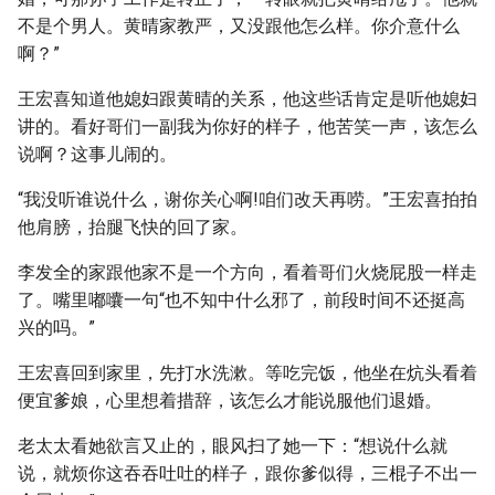
不是个男人。黄晴家教严，又没跟他怎么样。你介意什么
啊？”
王宏喜知道他媳妇跟黄晴的关系，他这些话肯定是听他媳妇
讲的。看好哥们一副我为你好的样子，他苦笑一声，该怎么
说啊？这事儿闹的。
“我没听谁说什么，谢你关心啊!咱们改天再唠。”王宏喜拍拍
他肩膀，抬腿飞快的回了家。
李发全的家跟他家不是一个方向，看着哥们火烧屁股一样走
了。嘴里嘟囔一句“也不知中什么邪了，前段时间不还挺高
兴的吗。”
王宏喜回到家里，先打水洗漱。等吃完饭，他坐在炕头看着
便宜爹娘，心里想着措辞，该怎么才能说服他们退婚。
老太太看她欲言又止的，眼风扫了她一下：“想说什么就
说，就烦你这吞吞吐吐的样子，跟你爹似得，三棍子不出一