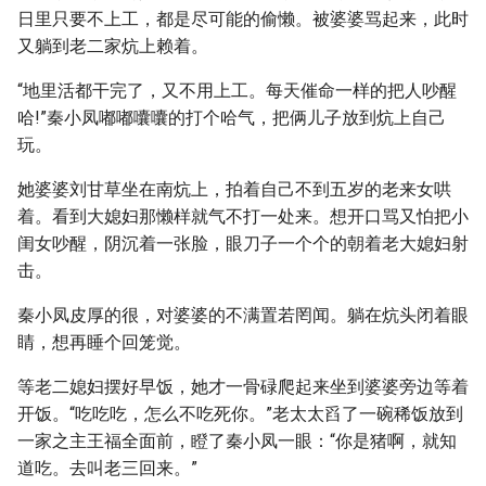
日里只要不上工，都是尽可能的偷懒。被婆婆骂起来，此时
又躺到老二家炕上赖着。
“地里活都干完了，又不用上工。每天催命一样的把人吵醒
哈!”秦小凤嘟嘟囔囔的打个哈气，把俩儿子放到炕上自己
玩。
她婆婆刘甘草坐在南炕上，拍着自己不到五岁的老来女哄
着。看到大媳妇那懒样就气不打一处来。想开口骂又怕把小
闺女吵醒，阴沉着一张脸，眼刀子一个个的朝着老大媳妇射
击。
秦小凤皮厚的很，对婆婆的不满置若罔闻。躺在炕头闭着眼
睛，想再睡个回笼觉。
等老二媳妇摆好早饭，她才一骨碌爬起来坐到婆婆旁边等着
开饭。“吃吃吃，怎么不吃死你。”老太太舀了一碗稀饭放到
一家之主王福全面前，瞪了秦小凤一眼：“你是猪啊，就知
道吃。去叫老三回来。”