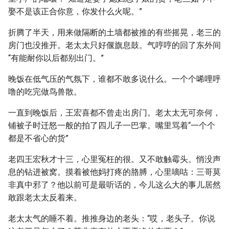
娶不是该正合你意，你发什么火呢。”
折腾了半天，用来做隔断的土墙都被推的有些摇晃，老三的
房门也没推开。老太太只好偃旗息鼓。气哼哼的回了东外间
“有能耐你以后都别出门。”
晚饭在低气压的气氛下，谁都不敢多说什么。一个个唏哩呼
噜的吃完做鸟兽散。
一直到晚饭后，王宏喜都不曾走出房门。老太太无可奈何，
铺被子时迁怒一般的拍了四儿子一巴掌。嘴里骂着“一个个
都是不省心的货”
老四王宏秋才十三，心里冤枉的很。又不敢触霉头。悄没声
息的钻进被窝。摸着被他妈打疼的胳膊，心里嘀咕：三哥莫
非真中邪了？他以前可是最听话的，今儿这么大的事儿居然
敢跟老太太反着来。
老太太气的睡不着。推推身边的老头：“哎，老头子。你说