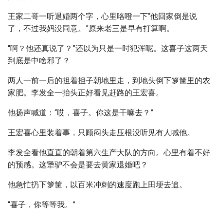
王家二哥一听退婚两个字，心里咯噔一下“他回家倒是说
了，不过我妈没同意。”原来老三是早有打算啊。
“啊？他还真说了？”还以为只是一时犯浑呢。这喜子这两天
到底是中啥邪了？
两人一前一后的担着担子朝地里走，到地头倒下箩筐里的农
家肥。李发全一抬头正好看见赶路的王宏喜。
他扬声喊道：“哎，喜子。你这是干嘛去？”
王宏喜心里装着事，只顾闷头走压根没听见有人喊他。
李发全看他直直的朝着第六生产大队的方向。心里有着不好
的预感。这犟驴不会是要去黄家退婚吧？
他急忙扔下箩筐，以百米冲刺的速度跑上田埂去追。
“喜子，你等等我。”