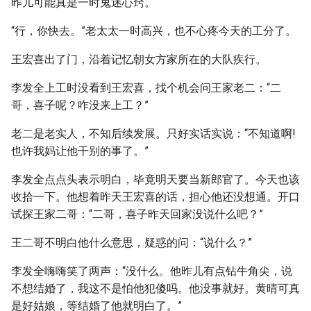
昨儿可能真是一时鬼迷心窍。
“行，你快去。”老太太一时高兴，也不心疼今天的工分了。
王宏喜出了门，沿着记忆朝女方家所在的大队疾行。
李发全上工时没看到王宏喜，找个机会问王家老二：“二
哥，喜子呢？咋没来上工？”
老二是老实人，不知后续发展。只好实话实说：“不知道啊!
也许我妈让他干别的事了。”
李发全点点头表示明白，毕竟明天要当新郎官了。今天也该
收拾一下。他想着昨天王宏喜的话，担心他还没想通。开口
试探王家二哥：“二哥，喜子昨天回家没说什么吧？”
王二哥不明白他什么意思，疑惑的问：“说什么？”
李发全嗨嗨笑了两声：“没什么。他昨儿有点钻牛角尖，说
不想结婚了，我这不是怕他犯傻吗。他没事就好。黄晴可真
是好姑娘，等结婚了他就明白了。”