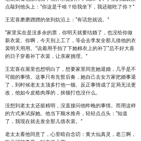
点敲到他头上：“你这是干啥？给我坐下，我还能吃了你？”
王宏喜磨磨蹭蹭的坐到炕沿上：“有话您就说。”
“家里实在是没多余的票，你明天就要结婚了，也没给你做
新衣裳。你啊，今天别上工了，等会去李发全那儿借他的衣
裳明天用用。”说着用手拍了下她棉衣上的补丁“总不好大喜
的日子穿着补丁衣裳，让亲家挑理。”
王宏喜在屋里也想明白了，想要家里同意她退婚，几乎是不
可能的事情。这事只有先暂后奏，她自己去女方家把婚事退
了，到时候老太太顶多打他一顿。反正事情成了定局无法更
改，他如今皮糙肉厚的，挨顿打也没什么。
没想到老太太还挺精明，没直接问他昨晚的事情。而用这样
的方式来试探她。他当下顺水推舟，轻轻点点头：“知道
了，我现在就去发全那儿借衣裳。”
老太太看他同意了，心里暗自念叨：黄大仙真灵，老三啊，