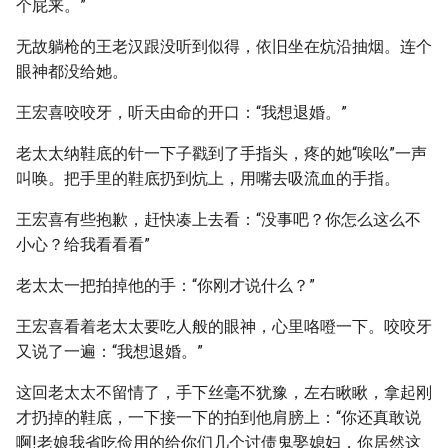
个屁来。”
无故躺枪的王老汉跟没听到似得，依旧坐在炕沿抽烟。连个
眼神都没给她。
王宏喜咬咬牙，听天由命的开口：“我想退婚。”
老太太纳鞋底的针一下子戳到了手指头，疼的她“唉吆”一声
叫唤。把手里的鞋底扔到炕上，用嘴去吸流血的手指。
王宏喜有些抱歉，赶快凑上去看：“没事吧？你怎么这么不
小心？给我看看看”
老太太一把拍掉他的手：“你刚才说什么？”
王宏喜看着老太太要吃人般的眼神，心里咯噔一下。咬咬牙
又说了一遍：“我想退婚。”
这回老太太不留情了，手下丝毫不犹豫，左右瞅瞅，拿起刚
才扔掉的鞋底，一下接一下的拍到他肩膀上：“你还真敢说
啊!老娘我省吃俭用的给你们几个讨债鬼娶媳妇，你居然这