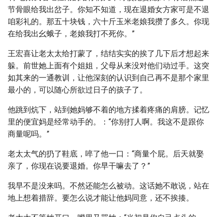
节骨眼给我出岔子。你知不知道，现在退婚女方家可是不退
咱彩礼的。那五十块钱，六十斤玉米老娘我攒了多久。你现
在给我出幺蛾子，老娘我打不死你。”
王宏喜让老太太给打蒙了，结结实实的挨了几下后才想起来
躲。前世她上面有个姐姐，父母从来没对他们动过手。这突
如其来的一通教训，让他深刻的认识到自己再不是那个家里
最小的，可以随心所欲过日子的孩子了。
他跳到炕下，站到她妈够不着的地方揉着疼痛的肩膀。记忆
里的便宜妈是经常动手的。：“你别打人啊。我这不是跟你
商量呢吗。”
老太太气的扔了鞋底，啐了他一口：“商量个屁。后天就娶
亲了，你现在说要退婚。你早干嘛去了？”
我早不是没来吗。不然还能怎么被动。这话她不敢说，站在
地上想着措辞。要怎么说才能让他妈同意，还不挨揍。