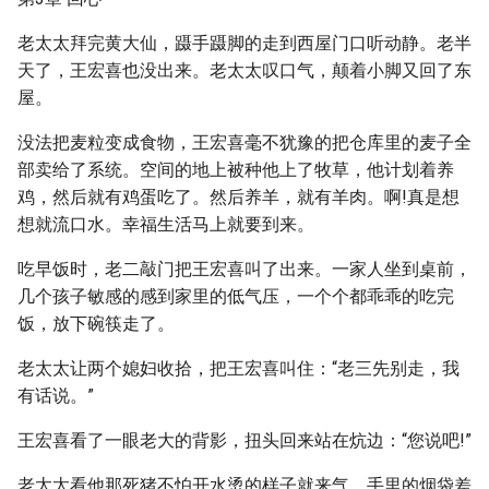
老太太拜完黄大仙，蹑手蹑脚的走到西屋门口听动静。老半
天了，王宏喜也没出来。老太太叹口气，颠着小脚又回了东
屋。
没法把麦粒变成食物，王宏喜毫不犹豫的把仓库里的麦子全
部卖给了系统。空间的地上被种他上了牧草，他计划着养
鸡，然后就有鸡蛋吃了。然后养羊，就有羊肉。啊!真是想
想就流口水。幸福生活马上就要到来。
吃早饭时，老二敲门把王宏喜叫了出来。一家人坐到桌前，
几个孩子敏感的感到家里的低气压，一个个都乖乖的吃完
饭，放下碗筷走了。
老太太让两个媳妇收拾，把王宏喜叫住：“老三先别走，我
有话说。”
王宏喜看了一眼老大的背影，扭头回来站在炕边：“您说吧!”
老太太看他那死猪不怕开水烫的样子就来气，手里的烟袋差