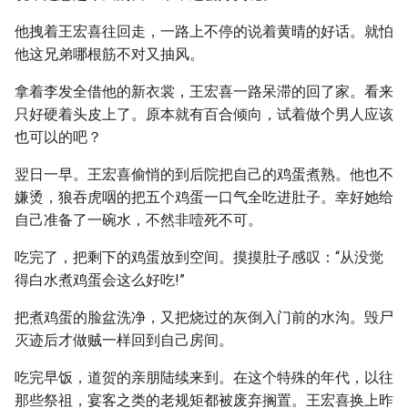
他拽着王宏喜往回走，一路上不停的说着黄晴的好话。就怕
他这兄弟哪根筋不对又抽风。
拿着李发全借他的新衣裳，王宏喜一路呆滞的回了家。看来
只好硬着头皮上了。原本就有百合倾向，试着做个男人应该
也可以的吧？
翌日一早。王宏喜偷悄的到后院把自己的鸡蛋煮熟。他也不
嫌烫，狼吞虎咽的把五个鸡蛋一口气全吃进肚子。幸好她给
自己准备了一碗水，不然非噎死不可。
吃完了，把剩下的鸡蛋放到空间。摸摸肚子感叹：“从没觉
得白水煮鸡蛋会这么好吃!”
把煮鸡蛋的脸盆洗净，又把烧过的灰倒入门前的水沟。毁尸
灭迹后才做贼一样回到自己房间。
吃完早饭，道贺的亲朋陆续来到。在这个特殊的年代，以往
那些祭祖，宴客之类的老规矩都被废弃搁置。王宏喜换上昨