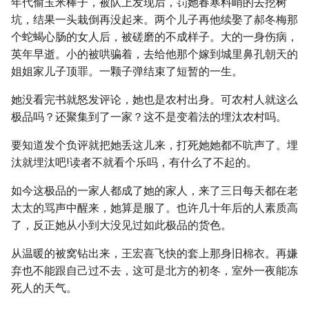
年代偷玉米棒子，被队上发现后，罚她春寒料峭的去挖树
坑，结果一头栽倒再没起来。两个儿子再他续娶了郝冬梅那
个蛇蝎心肠的女人后，被磋磨的不成样子。大的一身伤病，
英年早逝。小的被哄骗着，去给他那个嫁到城里鼻孔朝天的
姐姐家儿子顶罪。一颗子弹结束了短暂的一生。
她没看完书就怒发评论，她也是农村出身。可农村人就这么
极品吗？还聚集到了一家？这不是变着法的埋汰农村吗。
要知道发个负评就把她丢这儿来，打死她她都不吭声了。埋
汰就埋汰吧!读者不就看个乐吗，有什么了不起的。
如今这极品的一家人都成了她的家人，来了三日每天都在老
太太的骂声中醒来，她算是服了。也许几十年后的人素质高
了，反正她从小到大没见过如此极品的货色。
从温暖的被窝钻出来，王宏喜飞快的套上那身旧棉衣。再嫌
弃也不能跟自己过不去，这可是北方的初冬，室外一夜能冻
死人的天气。