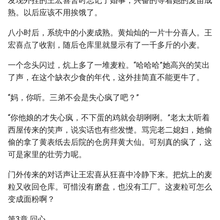
发现外挂的王宏喜暂时忘记了婚事，兴奋的等着她的麦苗成
熟。以后应该不用挨饿了。
八小时后，系统中的小麦成熟。黄灿灿的一片十分喜人。王
宏喜点了收割，随后仓库里就显示有了一千多斤的小麦。
一个念头闪过，炕上多了一堆麦粒。“哈哈哈”她高兴的笑出
了声，在这个缺衣少食的年代，这外挂简直不能更牛了。
“妈，你听。三弟不会是失心疯了吧？”
“你他娘的才失心疯，不下蛋的鸡就会胡咧咧。”老太太听着
西屋传来的笑声，说实话也有些发憷。骂完老二媳妇，她偷
偷的拿了黄表纸去后院的仓房拜黄大仙。可别真的疯了，这
可是家里的壮劳力呢。
门外传来的对话声让王宏喜从狂喜中冷静下来。把炕上的麦
粒又收回仓库。可惜没有磨盘，也没有工厂。这麦粒可怎么
变成面粉啊？
第3章 回心