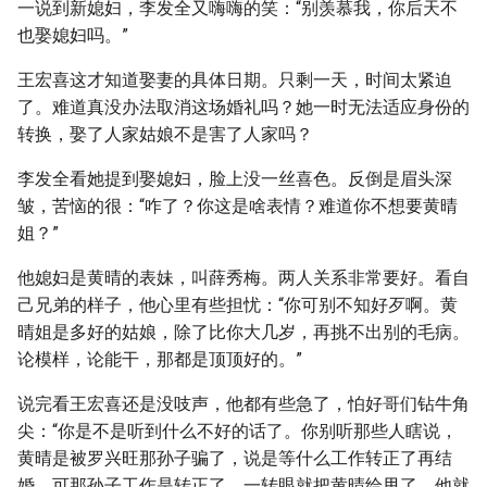
一说到新媳妇，李发全又嗨嗨的笑：“别羡慕我，你后天不
也娶媳妇吗。”
王宏喜这才知道娶妻的具体日期。只剩一天，时间太紧迫
了。难道真没办法取消这场婚礼吗？她一时无法适应身份的
转换，娶了人家姑娘不是害了人家吗？
李发全看她提到娶媳妇，脸上没一丝喜色。反倒是眉头深
皱，苦恼的很：“咋了？你这是啥表情？难道你不想要黄晴
姐？”
他媳妇是黄晴的表妹，叫薛秀梅。两人关系非常要好。看自
己兄弟的样子，他心里有些担忧：“你可别不知好歹啊。黄
晴姐是多好的姑娘，除了比你大几岁，再挑不出别的毛病。
论模样，论能干，那都是顶顶好的。”
说完看王宏喜还是没吱声，他都有些急了，怕好哥们钻牛角
尖：“你是不是听到什么不好的话了。你别听那些人瞎说，
黄晴是被罗兴旺那孙子骗了，说是等什么工作转正了再结
婚，可那孙子工作是转正了，一转眼就把黄晴给甩了。他就