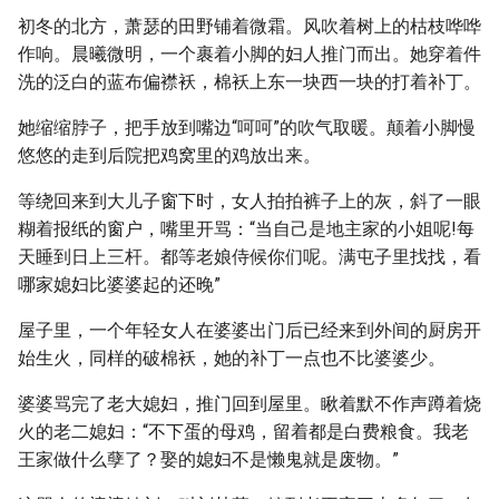
初冬的北方，萧瑟的田野铺着微霜。风吹着树上的枯枝哗哗
作响。晨曦微明，一个裹着小脚的妇人推门而出。她穿着件
洗的泛白的蓝布偏襟袄，棉袄上东一块西一块的打着补丁。
她缩缩脖子，把手放到嘴边“呵呵”的吹气取暖。颠着小脚慢
悠悠的走到后院把鸡窝里的鸡放出来。
等绕回来到大儿子窗下时，女人拍拍裤子上的灰，斜了一眼
糊着报纸的窗户，嘴里开骂：“当自己是地主家的小姐呢!每
天睡到日上三杆。都等老娘侍候你们呢。满屯子里找找，看
哪家媳妇比婆婆起的还晚”
屋子里，一个年轻女人在婆婆出门后已经来到外间的厨房开
始生火，同样的破棉袄，她的补丁一点也不比婆婆少。
婆婆骂完了老大媳妇，推门回到屋里。瞅着默不作声蹲着烧
火的老二媳妇：“不下蛋的母鸡，留着都是白费粮食。我老
王家做什么孽了？娶的媳妇不是懒鬼就是废物。”