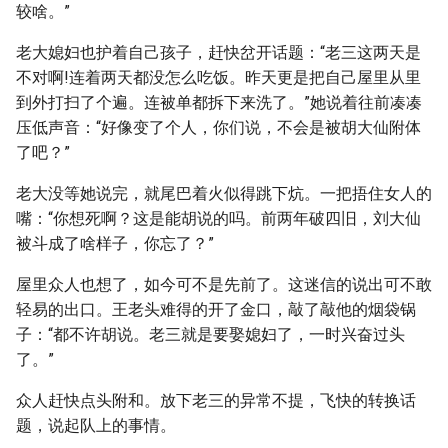
较啥。”
老大媳妇也护着自己孩子，赶快岔开话题：“老三这两天是
不对啊!连着两天都没怎么吃饭。昨天更是把自己屋里从里
到外打扫了个遍。连被单都拆下来洗了。”她说着往前凑凑
压低声音：“好像变了个人，你们说，不会是被胡大仙附体
了吧？”
老大没等她说完，就尾巴着火似得跳下炕。一把捂住女人的
嘴：“你想死啊？这是能胡说的吗。前两年破四旧，刘大仙
被斗成了啥样子，你忘了？”
屋里众人也想了，如今可不是先前了。这迷信的说出可不敢
轻易的出口。王老头难得的开了金口，敲了敲他的烟袋锅
子：“都不许胡说。老三就是要娶媳妇了，一时兴奋过头
了。”
众人赶快点头附和。放下老三的异常不提，飞快的转换话
题，说起队上的事情。