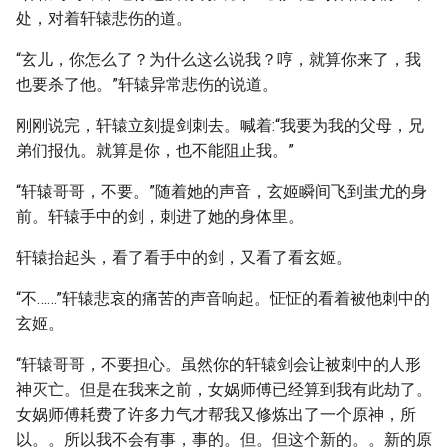
处，对着轩辕悲伤的道。
“玄儿，你怎么了？为什么这么说我？哼，就算你来了，我
也要杀了他。”轩辕异常悲伤的说道。
刚刚说完，轩辕立刻提剑刺去。喊着:“我要为我的父母，兄
弟们报仇。就算是你，也不能阻止我。”
“轩辕哥哥，不要。”随着她的声音，玄姬瞬间飞到蚩尤的身
前。轩辕手中的剑，刺进了她的身体里。
轩辕抬起头，看了看手中的剑，又看了看玄姬。
“不……”轩辕悲哀的痛苦的声音响起。怔怔的看着被他刺中的
玄姬。
“轩辕哥哥，不要担心。虽然你的轩辕剑会让被刺中的人形
神灭亡。但是在我来之前，女娲师傅已经算到我有此劫了。
女娲师傅耗费了许多力气才帮我又修炼出了一个原神，所
以。。所以我不会有事，事的。但。但这个新的。。新的原