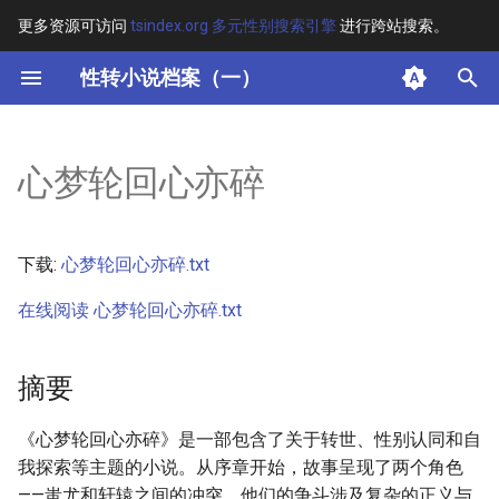
更多资源可访问
tsindex.org 多元性别搜索引擎
进行跨站搜索。
键
性转小说档案（一）
入
摘要
以
心梦轮回心亦碎
开
其他信息 [Processed Page
Metadata]
始
下载:
心梦轮回心亦碎.txt
搜
正文
在线阅读 心梦轮回心亦碎.txt
索
摘要
《心梦轮回心亦碎》是一部包含了关于转世、性别认同和自
我探索等主题的小说。从序章开始，故事呈现了两个角色
——蚩尤和轩辕之间的冲突，他们的争斗涉及复杂的正义与