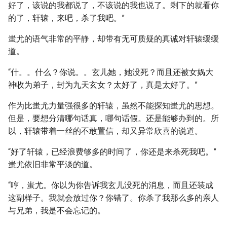
好了，该说的我都说了，不该说的我也说了。剩下的就看你
的了，轩辕，来吧，杀了我吧。”
蚩尤的语气非常的平静，却带有无可质疑的真诚对轩辕缓缓
道。
“什。。什么？你说。。玄儿她，她没死？而且还被女娲大
神收为弟子，封为九天玄女？太好了，真是太好了。”
作为比蚩尤力量强很多的轩辕，虽然不能探知蚩尤的思想。
但是，要想分清哪句话真，哪句话假。还是能够办到的。所
以，轩辕带着一丝的不敢置信，却又异常欣喜的说道。
“好了轩辕，已经浪费够多的时间了，你还是来杀死我吧。”
蚩尤依旧非常平淡的道。
“哼，蚩尤。你以为你告诉我玄儿没死的消息，而且还装成
这副样子。我就会放过你？你错了。你杀了我那么多的亲人
与兄弟，我是不会忘记的。