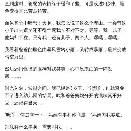
直到这时，爸爸的表情终于缓和了些。可是没过5秒钟。脸
色变得直比苦瓜还苦。
而爸爸心中暗想：天啊，我怎么说了这么个理由。一会带这
小子出去逛？还不得气死我？不对不对。等等。我，儿子，
他妈却不在。只有我，还有儿子。两个人。嘿嘿，嘿嘿。
我看着爸爸的脸色由暴风雪转小雨，又转成暴雨，最后变成
晴空万里。
然后还用怪怪的眼神对我笑笑，心中没来由的一阵发
颤…………
时光匆匆，转眼之间。我已经是3岁了。当然啦，也就避免
不了进入幼儿园的结局。唉和爸爸妈妈分开的滋味真不好
受，还记得当天……
“晓军，你过来一下。妈妈有事和你商量。”妈妈向我喊道。
到底有什么事啊。需要叫我。。。