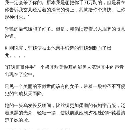
我一定会杀了你的。原本我是想把你千刀万剐的，但是看在
你告诉我玄儿还活着的消息的份上，我就给你个痛快。让你
形神俱灭。”
轩辕的语气缓和了许多。但是，却仍旧带着另人胆寒的恨意
说道。
刚刚说完，轩辕便抽出他亲手锻造的轩辕剑刺向了蚩
尤。。。。
“轩辕哥哥住手”一个极其甜美悦耳的能另人沉迷其中的声音
出现在了空中。
只见一个美丽的不似世间该有的女子，带着一股神圣不可侵
犯的气质从天而降。
她的一头乌发长及腰间，比丝绸更加柔顺的有如宇宙般，泛
着漆黑的光亮。轻轻一摆，使以前跟她朝夕相处的轩辕看清
楚了她的脸。