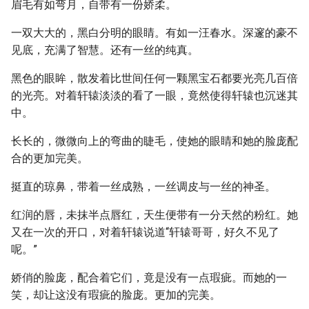
眉毛有如弯月，自带有一份娇柔。
一双大大的，黑白分明的眼睛。有如一汪春水。深邃的豪不
见底，充满了智慧。还有一丝的纯真。
黑色的眼眸，散发着比世间任何一颗黑宝石都要光亮几百倍
的光亮。对着轩辕淡淡的看了一眼，竟然使得轩辕也沉迷其
中。
长长的，微微向上的弯曲的睫毛，使她的眼睛和她的脸庞配
合的更加完美。
挺直的琼鼻，带着一丝成熟，一丝调皮与一丝的神圣。
红润的唇，未抹半点唇红，天生便带有一分天然的粉红。她
又在一次的开口，对着轩辕说道“轩辕哥哥，好久不见了
呢。”
娇俏的脸庞，配合着它们，竟是没有一点瑕疵。而她的一
笑，却让这没有瑕疵的脸庞。更加的完美。