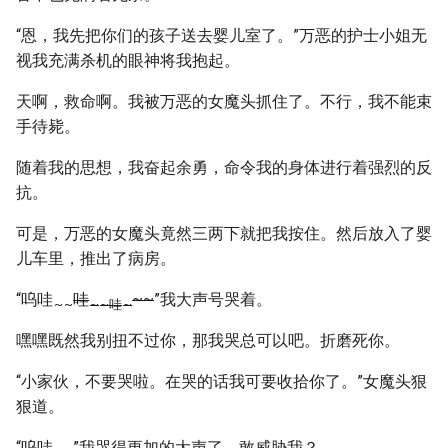
“恩，我先把你们的孩子送去婴儿室了。”万恶的护士小姐无
视我充满杀机的眼神将我抱起。
天啊，救命啊。我被万恶的女魔头抓住了。不行，我不能束
手待毙。
随着我的思想，我奋起余勇，命令我的身体进行着强烈的反
抗。
可是，万恶的女魔头竟然三两下就把我按住。然后放入了婴
儿车里，推出了病房。
“呜哇
哇
~~
”我大声号哭着。
~
~
~
~哇
~
嘿嘿既然我别扭不过你，那我哭总可以吧。折磨死你。
“小家伙，不要哭啦。在哭的话我可要收拾你了。”女魔头狠
狠道。
“呜哇
”我哭得更加的大声了。敢威胁我？