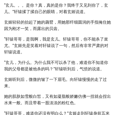
“玄儿。。。是你？真，真的是你？我终于又见到你了，玄
儿。”轩辕揉了揉自己的眼睛，对着玄姬说道。
玄姬轻轻的抬起了她的藕臂，用她那纤细圆润的手指掩住她
因为刚才一笑，而露出的贝齿。
“轩辕哥哥，是我啊，我是玄儿。轩辕哥哥，你不能杀了蚩
尤。”玄姬先是笑着对轩辕说了一句，然后有非常严肃的对
轩辕说道。
“玄儿，为什么。为什么我不可以杀了他，难道你不知道你
我的父母都是被他杀的吗？”轩辕听到后，气愤的说道。
玄姬听到后，微微的皱了一下眉毛。向轩辕慢慢的走了过
来。
她的肌肤如雪般白皙，又有如凝脂般娇嫩仿佛一捏就会捏出
水来一般。而且带着一股淡淡的粉红色。
“轩辕哥哥，难道你还没有明白么？”玄姬走到轩辕身前五米