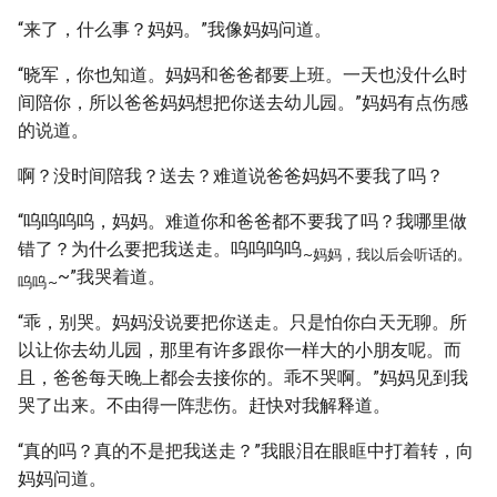
“来了，什么事？妈妈。”我像妈妈问道。
“晓军，你也知道。妈妈和爸爸都要上班。一天也没什么时
间陪你，所以爸爸妈妈想把你送去幼儿园。”妈妈有点伤感
的说道。
啊？没时间陪我？送去？难道说爸爸妈妈不要我了吗？
“呜呜呜呜，妈妈。难道你和爸爸都不要我了吗？我哪里做
错了？为什么要把我送走。呜呜呜呜
~妈妈，我以后会听话的。
~”我哭着道。
呜呜
~
“乖，别哭。妈妈没说要把你送走。只是怕你白天无聊。所
以让你去幼儿园，那里有许多跟你一样大的小朋友呢。而
且，爸爸每天晚上都会去接你的。乖不哭啊。”妈妈见到我
哭了出来。不由得一阵悲伤。赶快对我解释道。
“真的吗？真的不是把我送走？”我眼泪在眼眶中打着转，向
妈妈问道。