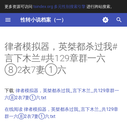
更多资源可访问
tsindex.org 多元性别搜索引擎
进行跨站搜索。
键
性转小说档案（一）
入
摘要
以
律者模拟器，英桀都杀过我#
开
其他信息 [Processed Page
言下木兰#共129章群一六
Metadata]
始
⑧2衣7妻①六
搜
正文
索
下载:
律者模拟器，英桀都杀过我_言下木兰_共129章群一
六⑧2衣7妻①六.txt
在线阅读 律者模拟器，英桀都杀过我_言下木兰_共129章
群一六⑧2衣7妻①六.txt