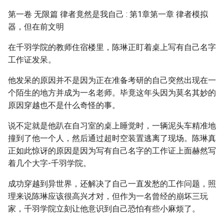
第一卷 无限篇 律者竟然是我自己 : 第1章第一章 律者模拟
器，但在前文明
在千羽学院的教师住宿楼里，陈琳正盯着桌上写有自己名字
工作证发呆。
他发呆的原因并不是因为正在准备考研的自己突然出现在一
个陌生的地方并成为一名老师。毕竟这年头因为莫名其妙的
原因穿越也不是什么奇怪的事。
说不定就是他趴在自习室的桌上睡觉时，一辆泥头车精准地
撞到了他一个人，然后通过超时空装置逃离了现场。陈琳真
正如此惊讶的原因是因为写有自己名字的工作证上面赫然写
着几个大字-千羽学院。
成功穿越到异世界，还解决了自己一直发愁的工作问题，照
理来说陈琳应该很高兴才对，但作为一名曾经的崩坏三玩
家，千羽学院立刻让他意识到自己恐怕有些小麻烦了。