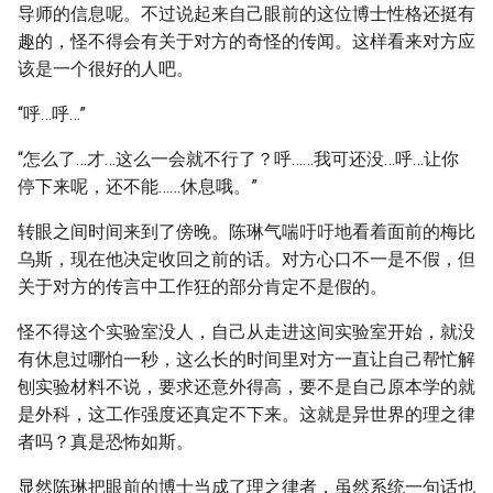
导师的信息呢。不过说起来自己眼前的这位博士性格还挺有
趣的，怪不得会有关于对方的奇怪的传闻。这样看来对方应
该是一个很好的人吧。
“呼…呼…”
“怎么了…才…这么一会就不行了？呼……我可还没…呼…让你
停下来呢，还不能……休息哦。”
转眼之间时间来到了傍晚。陈琳气喘吁吁地看着面前的梅比
乌斯，现在他决定收回之前的话。对方心口不一是不假，但
关于对方的传言中工作狂的部分肯定不是假的。
怪不得这个实验室没人，自己从走进这间实验室开始，就没
有休息过哪怕一秒，这么长的时间里对方一直让自己帮忙解
刨实验材料不说，要求还意外得高，要不是自己原本学的就
是外科，这工作强度还真定不下来。这就是异世界的理之律
者吗？真是恐怖如斯。
显然陈琳把眼前的博士当成了理之律者，虽然系统一句话也