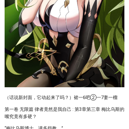
（话说新封面，它动起来了吗？）裙一6吧②一7妻一榴
第一卷 无限篇 律者竟然是我自己 : 第3章第三章 梅比乌斯的
嘴究竟有多硬？
“梅比乌斯博士，请多指教。”