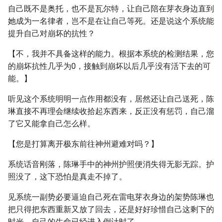
自己既不是奥托，也不是瓦尔特，让自己陪在芽衣身边直到
她成为一名律者，岂不是在让自己等死。还是说这个系统能
提升自己对崩坏的抗性？
【不，我并不具备这样的能力。根据本系统的检测结果，您
的崩坏抗性几乎为0，接触到崩坏以后几乎没有活下去的可
能。】
听见这个系统明明一点作用都没有，居然还让自己送死，陈
琳直接不再理会继续收拾起东西来，反正没有惩罚，自己溜
了它又能拿自己怎么样。
【您是打算离开极东前往神州避难对吗？】
系统话音刚落，陈琳手中的神州护照便消失得无影无踪。护
照没了，这下恐怕是真走不掉了。
见系统一副势必要逼迫自己死在雷电芽衣身边的架势陈琳也
把只得把东西重新又放了回去，还是好好珍惜自己这剩下的
时光，自己的生命已经进入倒计时了。