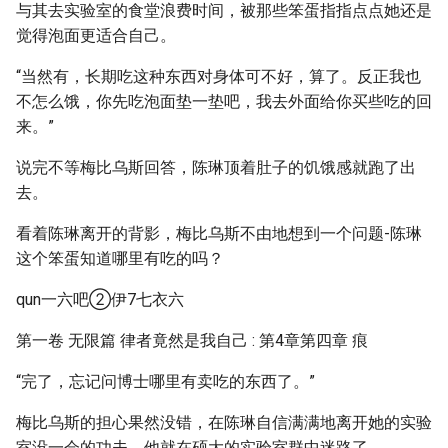
与其去实验室的食堂浪费时间，被那些笨蛋指指点点她还是
觉得泡面更适合自己。
“当然有，长期吃这种东西对身体可不好，算了。反正我也
不怎么饿，你先吃泡面垫一垫吧，我去外面给你买些吃的回
来。”
说完不等梅比乌斯回答，陈琳顶着肚子的饥饿感就跑了出
去。
看着陈琳离开的背影，梅比乌斯不由地想到一个问题-陈琳
这个笨蛋知道哪里有吃的吗？
qun一六吧②伊7七衣六
第一卷 无限篇 律者竟然是我自己 : 第4章第四章 痕
“完了，忘记问博士哪里有卖吃的东西了。”
梅比乌斯的担心果然没错，在陈琳自信满满地离开她的实验
室没一会的功夫，他就在硕大的实验室群中迷路了。