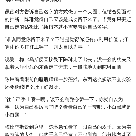
虽然对方告诉自己名字的方式饶了一个大圈，但结合见面时
的推断，陈琳觉得自己应该是成功留下来了。毕竟如果要赶
自己走的话梅比乌斯根本就不需要告诉自己名字。
“谁说同意你留下来了？不过是觉得你还有点利用价值，打
算让你多打打工罢了，别太自以为事。”
说罢，梅比乌斯便直接丢下陈琳走了出去，没一会的功夫又
拿着大瓶小瓶的东西走了进来，一股脑地丢到陈琳面前。
陈琳看着眼前的瓶瓶罐罐一脸茫然。东西这么多该不会实验
还要继续吧？肚子好饿呀。
“往自己手上喷一喷，该不会稍微夸赞一下，你就自以为
事，认为自己很厉害了吧？看看自己的手套吧，小白鼠就是
小白鼠。”
梅比乌斯说到这里，陈琳急忙看了一眼自己的双手。因为实
验持续的太久，他的手套已经有了不少划痕，部分地方甚至