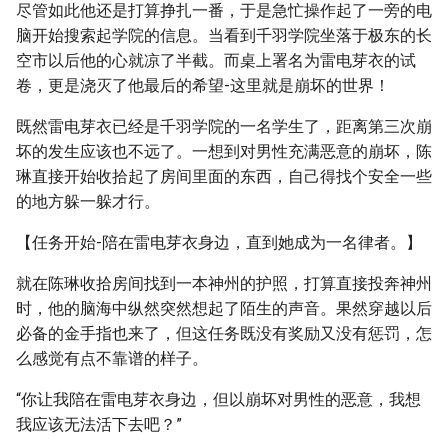
尽管如此他还是打算挣扎一番，于是急忙操作起了一旁的电
脑开始搜索起学院的信息。当看到千羽学院坐落于极东的长
空市以后他的心就凉了半截。而桌上署名为雷电芽衣的试
卷，更是浇灭了他最后的希望-这里就是崩坏的世界！
既然雷电芽衣已经是千羽学院的一名学生了，距离第三次崩
坏的发生应该也不远了。一想到对男性充满恶意的崩坏，陈
琳直接开始收拾起了房间里面的东西，自己得找个安全一些
的地方躲一躲才行。
【任务开始-陪在雷电芽衣身边，直到她成为一名律者。】
就在陈琳收拾房间找到一本神州的护照，打算直接投奔神州
时，他的脑海中纵然突然想起了陌生的声音。果然穿越以后
必备的金手指也来了，但这任务既没有奖励又没有惩罚，怎
么感觉有点不靠谱的样子。
“你让我陪在雷电芽衣身边，但以崩坏对男性的恶意，我想
我应该无法活下去吧？”