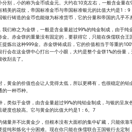
小分别，小的称为金币或金元。大约在10克左右，一般含金量在9
有精美的花纹，帝国标准金币与帝国标准银元的比值大约是1：9
国银行铸造的金币也能做为标准货币，它的分量和帝国的几乎不
，我们称之为金饼，一般是含金量超过99%的纯金制成，由于纯
赤金。赤金饼的重量没有固定的，要获得它，只能在侏儒联合王
提炼出这种999金。赤金饼铸成后，它的价值相当于等重的10
银行会在这金饼中心打出一个小眼，大约是整个金饼1%的份量，
被收刮去了。
时，黄金的价值也会让人觉得太低，所以更稀有，也很稳定的铂
通的一种币种。
种，类似于金饼，由含金量超过99%的纯铂金制成，与银的呈灰
且硬度也较高。它与黄金的比值大约是1：6。7
的储量并不比黄金少，但根本没有大面积的集中矿藏，只能依靠
要提纯和炼化十分困难。现在你只能在侏儒联合王国银行去定制