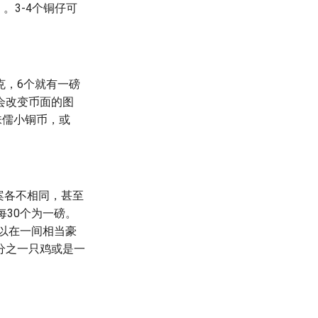
。3-4个铜仔可
克，6个就有一磅
会改变币面的图
侏儒小铜币，或
案各不相同，甚至
每30个为一磅。
可以在一间相当豪
分之一只鸡或是一