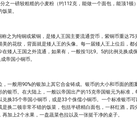
分之一磅较粗糙的小麦粉（约112克，能做一个面包，能顶1顿）
的饭菜。
的铜称之为纯铜或紫铜，是矮人王国主要流通货币，紫铜币重达75
精美的花纹，背面就是矮人王的头像。每一届矮人王上位后，都
少在矮人王国之外流通，如果有，一般按1比9。5的比例兑换成
换成帝国小铜币。
位，一般用90%的银加上其它合金铸成。银币的大小和币面的图
形的银币。在大陆上，一般以帝国出产的15克帝国银元为标准，
以兑换35个帝国小铜币，或是33个侏儒小铜币。一个标准银币
或是换二顿非常不错的饭菜，包括半磅精白面包，一杯红酒，四
，再加上2个水果，一盘蔬菜色拉以及一张挺干净的桌子。