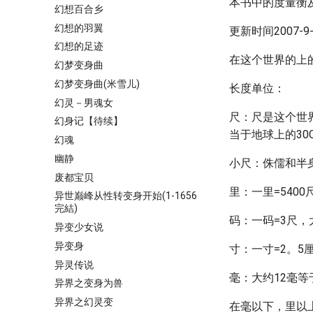
本书中的度量衡
幻想百合乡
幻想的羽翼
更新时间2007-9-2
幻想的足迹
在这个世界的上
幻梦变身曲
幻梦变身曲(米雪儿)
长度单位：
幻灵－男魂女
尺：尺是这个世
幻身记【待续】
当于地球上的30
幻魂
幽静
小尺：侏儒和半身
废都宝贝
里：一里=540
异世巅峰从性转变身开始(1-1656
完結)
码：一码=3尺，
异变少女说
异变身
寸：一寸=2。5
异灵传说
毫：大约12毫等
异界之变身为兽
异界之幻灵变
在毫以下，里以