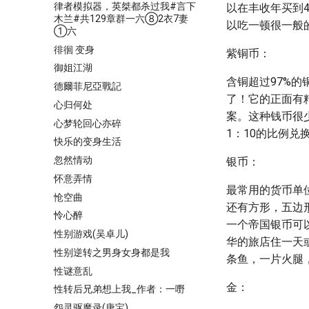
律者模拟器，英桀都杀过我#言下
以在丰收年买到4
木兰#共129章群一六⑧2衣7妻
以吃一顿很一般
①六
徘徊 变身
紫铜币：
御姐江湖
含铜超过97%
德爾菲尼亞戰記
了！它的正面有
心归何处
案。这种钱币很
心梦轮回心亦碎
1：10的比例兑
快乐的变身生活
忽然情动
银币：
怀意弄情
最常用的货币单
怆空曲
还有方形，五边
怜心醉
一个帝国银币可
性别游戏(吴卓儿)
华的旅店住一天
性别逆转之男身女身都是我
条鱼，一片火腿
性谜意乱
金：
性转后兄弟想上我_作者：一嘢
怨灵驱魔录(唐宝)