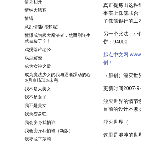
情豆初开
真正提炼出这种
情钟大镖客
事实上侏儒联合
情错
了侏儒银行的工
意乱情迷(陈梦妮)
另一个比法：小铜
憧憬成为极大魔法者，然而刚转生
就被透了？！
饼：94000
戏拐落难老公
起点中文网 ww
戏点鸳鸯
创！
成为女神之后
成为魔法少女的我与逐渐躁动的心
（原创）湮灭世
⊙月白琦璃⊙未完
更新时间2007-9-3
我不是大美女
我不是女子
湮灭世界的情节
我不是美女
目前的设计本熊
我为变身狂
湮灭世界（
我会变身我怕谁
我会变身我怕谁（新版）
这里是混沌的世
我变成了萝莉