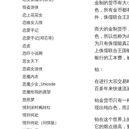
金制的货币有大
怪盗游侠
色，所有金币都
恋上花花女
外，侏儒联合王
恋殇女儿情
而大的金制货币
恋爱手记
色，所以也称为
恋爱手记(邓芯草)
为只有侏儒能真正
恋皮
上侏儒联合王国
恐吓小说网
银行的工本费，
恶女天下
恶霸女游侠
铂：
恶魔内衣
在进行大宗交易
恶魔少女_Unicode
百多年来快速流
恶魔给我的愿望
悠然梦
铂金货币只有一
现出纯白色，而
情到浓时枫转红
情归何处
铂在这个世界上
情归何处（问情版）
它的熔点很高，