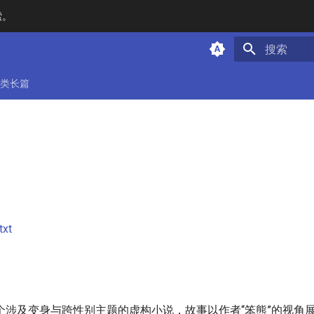
索。
键入以开始
类长篇
xt
个涉及变身与跨性别主题的虚构小说，故事以作者“笨熊”的视角