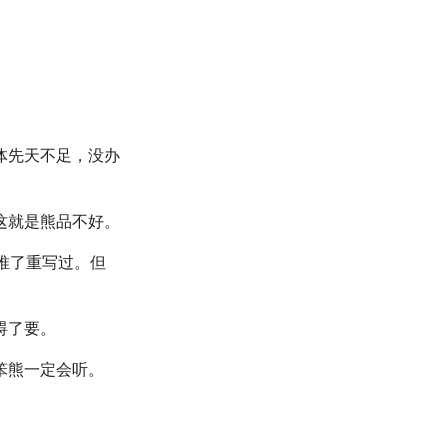
体先天不足，没办
这就是熊品不好。
推了重写过。但
碍了要。
笨熊一定会听。