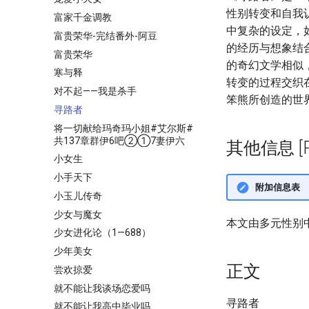
性别转变和自我
富家千金调教
中复杂的设定，
富贵荣华-完结番外-阿豆
的经历与想象结
富贵荣华
的奇幻文学相似
寒与释
转变的过程交织
对不起——我是杀手
笨熊所创造的世
寻路者
将一切献给玛奇玛小姐#艾尔斯#
共137章群伊6吧②①7妻伊六
其他信息 [Pro
小女生
小手天下
附加信息表
小玉儿传奇
少女与魔女
本文由多元性别
少女进化论（1—688）
少年美女
正文
尝欢掠爱
就不能让我谈场恋爱吗
寻路者
就不能让我高中毕业吗