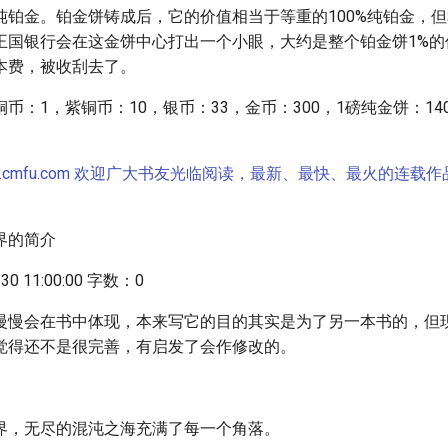
纯铂金。铂金饼铸成后，它的价值相当于等重的100%纯铂金，
王国银行会在这金饼中心打出一个小眼，大约是整个铂金饼1%的
本费，被收刮去了。
币：1，紫铜币：10，银币：33，金币：300，1磅纯金饼：140
w.cmfu.com 欢迎广大书友光临阅读，最新、最快、最火的连载
界的简介
0 11:00:00 字数：0
慢慢会在书中体现，本来写它的目的其实是为了另一本书的，但
觉得还不是很完善，有启发了会作修改的。
界，无尽的混沌之海充满了每一个角落。