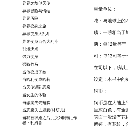
异界之貌似天使
重量单位：
异界冒险与情结
异界历险
吨：与地球上的吨
异界变身之旅
磅：一磅相当于地
异界变身大乱斗
异界变身百合大乱斗
两：每12量等于
引爆沸点
司：每12司等于
强力变身
强骑竹马
在司以下，磅以
当他变成了她
设定：本书中的
当哈利变成哈莉
当天使遇到恶魔
铜币：
当女生的体验
铜币是在大陆上
当恶魔失去翅膀
呈灰白色，有金属
当恶魔失去翅膀(林研儿)
表面一般没有花
当我被求婚之后__文利姆鲁_作
者：利姆鲁
所铸，有花纹，