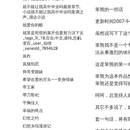
就不能让我高中毕业吗最新章节,
笨熊的一些话
小说就不能让我高中毕业吗复调之
声_溜达小说
更新时间2007-9-2
就爱你的酷
就算是死馆的展开也要努力活下去
虽然说写下了这
_tags_R_18,百合,中文,虐待,悲劇,
变百_user_似情
笨熊我不是一个
_seriesId_7894628
法从事激烈的休
岚柞
岚烟别恋
这是笨熊的第一
帅哥变靓妹
笨熊为这本作品
希望在爱的尽头——变身情缘
笨熊还是觉得写
帝王冢
帶刀祭祀
呵呵，总觉得人
平胸佳人
其它不多说了，
幸福的终点
幻世之约
套一句话，将有
幻想乡综漫游记