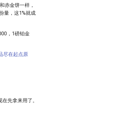
但和赤金饼一样，
份量，这1%就成
00，1磅铂金
作品尽在起点原
现在先拿来用了。