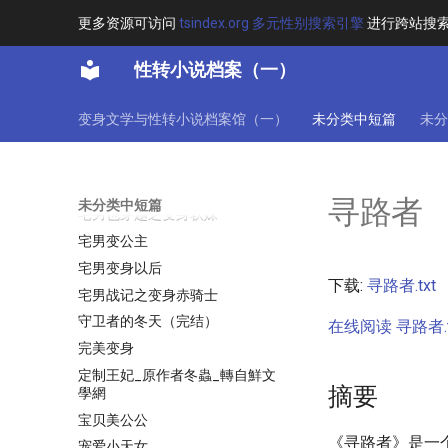
子夜
更多资源可访问
tsindex.org 多元性别搜索引擎
进行跨站搜
子夜伤
学园都市之泯灭万物
性转小说档案（一）
孪生天使
孪生天使(天灵,人鱼)
变身文学与性转小说档案馆（一）
未分类中短篇
未分
孽之缘
孽之缘（原孽缘）
宁死不做女人
寻路者
未分类中短篇
宅男也穿越之变身软妹
宅男变公主
宅男变身以后
下载:
寻路者.txt
宅男战记之变身赤骑士
守卫者的冬天（完结）
在线阅读 寻路者.t
完美变身
定制王妃_原作者冬蟲_轉自鮮文
摘要
學網
宝贝美公公
《寻路者》是一
宠爱小天女