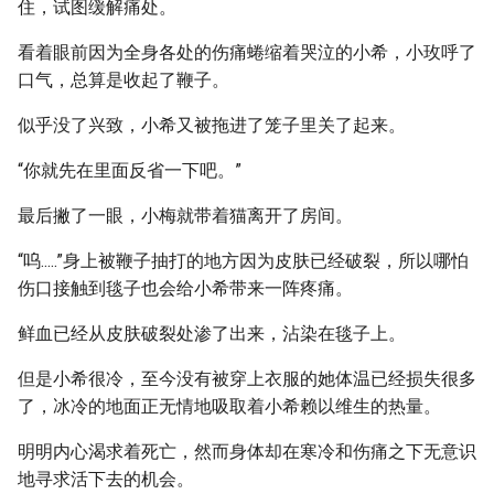
住，试图缓解痛处。
看着眼前因为全身各处的伤痛蜷缩着哭泣的小希，小玫呼了
口气，总算是收起了鞭子。
似乎没了兴致，小希又被拖进了笼子里关了起来。
“你就先在里面反省一下吧。”
最后撇了一眼，小梅就带着猫离开了房间。
“呜.....”身上被鞭子抽打的地方因为皮肤已经破裂，所以哪怕
伤口接触到毯子也会给小希带来一阵疼痛。
鲜血已经从皮肤破裂处渗了出来，沾染在毯子上。
但是小希很冷，至今没有被穿上衣服的她体温已经损失很多
了，冰冷的地面正无情地吸取着小希赖以维生的热量。
明明内心渴求着死亡，然而身体却在寒冷和伤痛之下无意识
地寻求活下去的机会。