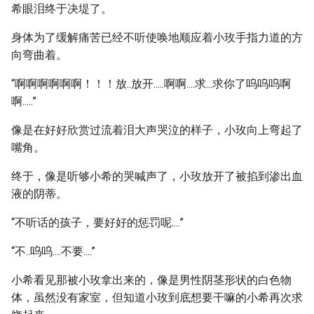
希眼泪终于决堤了。
身体为了缓解痛苦已经不听使唤地顺应着小玫手指力道的方
向弯曲着。
“啊啊啊啊啊啊！！！放..放开.....啊啊....求...求你了呜呜呜啊
啊.....”
像是在好好欣赏过流着泪大声哭泣的样子，小玫向上弯起了
嘴角。
终于，像是听够小希的哭喊声了，小玫放开了被掐到渗出血
液的阴蒂。
“不听话的孩子，要好好的惩罚呢....”
“不..呜呜....不要....”
小希看见那被小玫拿出来的，像是男性阴茎形状的白色物
体，虽然没有家室，但知道小玫到底想要干嘛的小希再次求