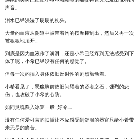
声音。
泪水已经浸湿了硬硬的枕头。
大量的血液从阴道中被带着沟的按摩棒刮出，然后又再一次
被狠狠地顶开...
到底是因为血液作了润滑，还是小希已经疼到无法感受到下
体了呢，小希已经没有任何的感觉了。
但每一次的插入身体依旧反射性的剧烈颤动着。
小希看见了，恶魔胸前依旧闪耀着的贤者之石，强烈的悲
伤，也攻破了小希的心防。
如同灵魂跌入冰窟一般...好冷.....
没有任何爱可言的抽插让本应感受到舒服的器官只给小希带
来无尽的痛苦。