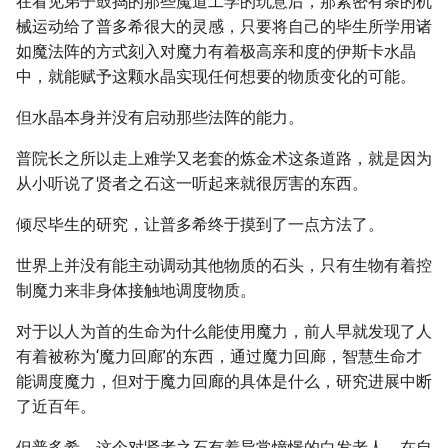
在看见弟子鼓捣的那些魔道工学的玩意后，那紧密有条的机
械运动给了普多希很大的灵感，只要将自己的毕生所学用诸
如魔法阵的方式刻入对魔力有着极高亲和度的伊斯卡水晶
中，就能赋予这颗水晶实现任何想要的物质变化的可能。
但水晶本身并没有启动那些法阵的能力。
普院长之所以走上难学又老套的炼金术这条道路，就是因为
从小听说了贤者之石这一听起来就很厉害的东西。
倾尽毕生的研究，让普多希终于摸到了一点方法了。
世界上并没有能主动调动其他物质的石头，只有生物有着控
制魔力来非身体接触地调度物质。
对于以人为首的生命为什么能使用魔力，前人早就发现了人
有着被称为‘魔力回廊’的东西，通过魔力回廊，智慧生命才
能调度魔力，但对于魔力回廊的具体是什么，研究进展中断
了近百年。
但普多希，这个对贤者之石有着异常憧憬的白发老人，在自