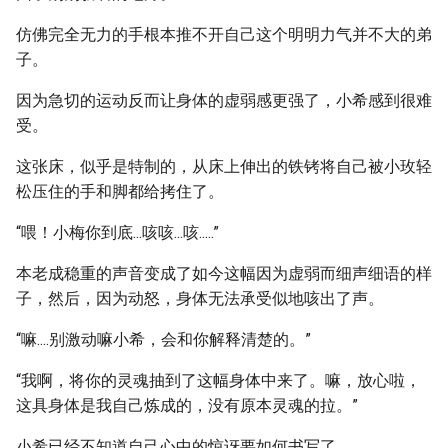
仿佛完全无力的手根本推不开自己这个明明力气并不大的弟
子。
因为急切的运动反而让身体的虚弱感更强了，小希感到很难
受。
这张床，似乎是特制的，从床上伸出的铁铐将自己被小玫轻
松压住的手和脚都给拷住了。
“喂！小梅你到底...咳咳...咳.....”
本老成稳重的声音变成了如今这幅因为虚弱而细声细语的样
子，然后，因为动怒，身体无法承受似地咳出了声。
“嘛....别激动嘛小希，会和你解释清楚的。”
“我啊，将你的灵魂抽到了这幅身体中来了。嘛，放心啦，
这具身体是我自己炼成的，没有原本灵魂的拉。”
小希已经不知道自己心中的惊讶要如何书写了。