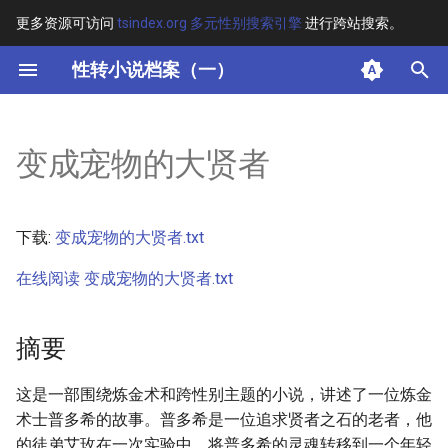
更多资源可访问
tsindex.org 多元性别搜索引擎
进行跨站搜索。
键
性转小说档案（一）
入
摘要
以
变成宠物的大贤者
开
其他信息 [Processed Page
Metadata]
始
下载:
变成宠物的大贤者.txt
搜
正文
在线阅读 变成宠物的大贤者.txt
索
摘要
这是一部围绕炼金术和跨性别主题的小说，讲述了一位炼金
术士普多希的故事。普多希是一位追求贤者之石的老者，他
的徒弟艾玫在一次实验中，将普多希的灵魂转移到一个年轻