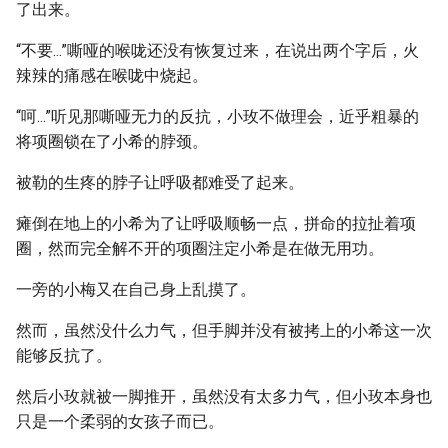
了出来。
“不要...”嘶哑的喉咙还没有恢复过来，在说出两个字后，火
辣辣的痛感在喉咙中烧起。
“呵...”听见那嘶哑无力的反抗，小玫不做理会，近乎粗暴的
将项圈锁在了小希的脖颈。
被勒的生疼的脖子让呼吸都难受了起来。
瘫倒在地上的小希为了让呼吸顺畅一点，拼命的拉扯着项
圈，然而完全解不开的项圈注定小希是在做无用功。
一旁的小梅又在自己身上乱摸了。
然而，虽然没什么力气，但手脚并没有被拷上的小希这一次
能够反抗了。
然后小玫就被一脚推开，虽然没有太多力气，但小玫本身也
只是一个柔弱的女孩子而已。