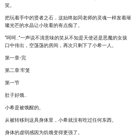
笑。
把玩着手中的贤者之石，这始终如同老师的灵魂一样发着璀
璨光芒的水晶让小玫看的有点痴了。
“呵呵...”一声说不清意味的笑从不知是天使还是恶魔的女孩
口中传出，空荡荡的房间，再次只剩下了小希一人。
第一章-完
第二章:牢笼
第一节
肚子好饿...
小希是被饿醒的。
从被转移到这具身体里，小希就没有吃过任何东西。
身体的虚弱感因为饥饿变得更强了。