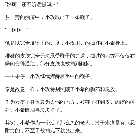
“好啊，还不听话是吗？”
从一旁的抽屉中，小玫取出了一条鞭子。
“！啊啊！”
像是以完全没留手的力度，小玫用力的抽打在小希身上。
稚嫩的皮肤完全无法承受鞭子的力道，抽过的地方不仅仅在
瞬间变得通红，部分皮肤也被抽到翻起。
一击未停，小玫继续挥舞着手中的鞭子。
像是故意一样，小玫特别照顾了小希的胸部和屁股。
作为女孩子身体最为柔弱的地方，被鞭子打到皮开肉绽的痛
处让小希眼泪再次决堤了。
其实，小希作为一个活了那么久的老人，对于疼痛是有点忍
耐力的，不至于被抽几下就哭出来。