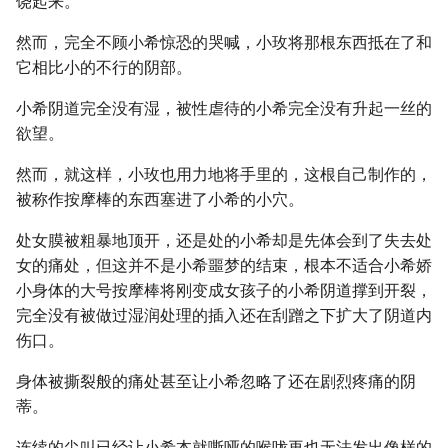
饶起来。
然而，完全不顾小希惊恐的哭喊，小玫将那根东西抵在了和
它相比小的不行的阴部。
小希阴道完全没有湿，被性虐待的小希完全没有升起一丝的
欲望。
然而，就这样，小玫也用力地将手里的，这根自己制作的，
被称作按摩棒的东西塞进了小希的小穴。
处女膜被粗暴地顶开，还是处的小希却是先体会到了失去处
女的痛处，但这并不是小希噩梦的结束，根本不适合小希娇
小身体的大号按摩棒将刚变成女孩子的小希阴道撑到开裂，
完全没有被做过湿润处理的插入还在刮蹭之下扩大了阴道内
伤口。
身体被撕裂般的痛处甚至让小希忽略了还在剧烈疼痛的阴
蒂。
连续的尖叫已经让小希本就嘶哑的喉咙再也无法发出像样的