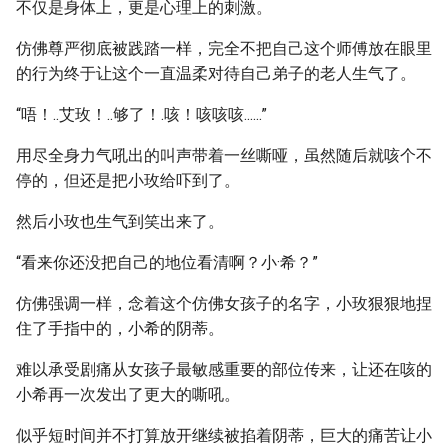
不仅是身体上，更是心理上的刺激。
仿佛尊严彻底被践踏一样，完全不把自己这个师傅放在眼里
的行为终于让这个一直温柔对待自己弟子的老人生气了。
“唔！..艾玫！..够了！.咳！咳咳咳......”
用尽全身力气吼出的叫声带着一丝嘶哑，虽然随后就咳个不
停的，但还是把小玫给吓到了。
然后小玫也生气到笑出来了。
“看来你还没把自己的地位看清啊？小·希？”
仿佛强调一样，念着这个仿佛女孩子的名字，小玫狠狠地捏
住了手指中的，小希的阴蒂。
难以承受剧痛从女孩子最敏感重要的部位传来，让还在咳的
小希再一次发出了更大的嘶吼。
似乎短时间并不打算放开继续被掐着阴蒂，巨大的痛苦让小