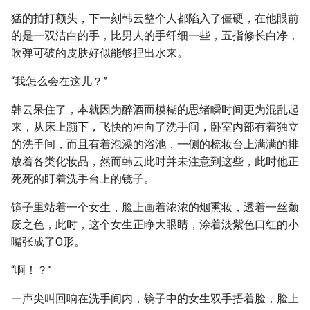
猛的拍打额头，下一刻韩云整个人都陷入了僵硬，在他眼前
的是一双洁白的手，比男人的手纤细一些，五指修长白净，
吹弹可破的皮肤好似能够捏出水来。
“我怎么会在这儿？”
韩云呆住了，本就因为醉酒而模糊的思绪瞬时间更为混乱起
来，从床上蹦下，飞快的冲向了洗手间，卧室内部有着独立
的洗手间，而且有着泡澡的浴池，一侧的梳妆台上满满的排
放着各类化妆品，然而韩云此时并未注意到这些，此时他正
死死的盯着洗手台上的镜子。
镜子里站着一个女生，脸上画着浓浓的烟熏妆，透着一丝颓
废之色，此时，这个女生正睁大眼睛，涂着淡紫色口红的小
嘴张成了O形。
“啊！？”
一声尖叫回响在洗手间内，镜子中的女生双手捂着脸，脸上