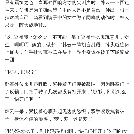
只有震惊之色，当耳畔回响方才的尖叫声时，韩云一下回过
神来，仿佛是为了确认镜子里的人是不是自己，伸出一根手
指对着自己，当看到镜子中的女生做了同样的动作时，韩云
只觉一阵天旋地转…
“这…这是我？怎么会，不可能，靠！这是什么鬼玩意儿，女
生，呵呵呵…妈的，做梦！”韩云一阵胡言乱语，掉头就往床
上蹦去，伸手扯过薄被盖在头上，整个身体在被子下蜷缩成
一团。
“彤彤，彤彤？”
卧室外传来几声呼唤，紧接着房门便被敲响，因为卧室门上
了反锁，门把手转了几次都没有打开来，“彤彤，刚刚怎么
了？快开门啊！”
韩云一呆，紧接着心底升起无边的恐惧，双手紧紧拽着被
子，身体不停的颤抖，“梦，梦，这是梦…”
“彤彤你怎么了，别让妈妈担心啊，快把门打开！”外面的女