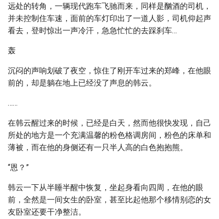
远处的转角，一辆现代跑车飞驰而来，同样是酗酒的司机，
并未控制住车速，面前的车灯印出了一道人影，司机仰起声
看去，登时惊出一声冷汗，急急忙忙的去踩刹车…
轰
沉闷的声响划破了夜空，惊住了刚开车过来的郑峰，在他眼
前的，却是躺在地上已经没了声息的韩云。
……
在韩云醒过来的时候，已经是白天，然而他很快发现，自己
所处的地方是一个充满温馨的粉色格调房间，粉色的床单和
薄被，而在他的身侧还有一只半人高的白色抱抱熊。
“恩？”
韩云一下从半睡半醒中恢复，坐起身看向四周，在他的眼
前，全然是一间女生的卧室，甚至比起他那个移情别恋的女
友卧室还要干净整洁。