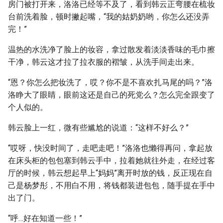
房门被打开来，洛洛已经等不及了，看到韩云正弯腰在梳妆
台前洗着脸，顿时撇起嘴，“我的姑奶奶哟，你怎么还没弄
完！”
温热的水洗净了脸上的妆容，拿过散发着淡淡香味的毛巾擦
干净，韩云这才拉了拉衣服的褶皱，从洗手间走出来。
“恩？你怎么把妆洗了，哎？你不是不喜欢扎马尾的吗？”洛
洛睁大了眼睛，眼前这还是自己的死党么？怎么完全跟变了
个人似的。
韩云脸上一红，微有些尴尬的说道：“这样不好么？”
“哎呀，快没时间了，走吧走吧！”洛洛也懒得再问，拿起放
在床头柜的包包塞到韩云手中，拉着她就往外走，在经过客
厅的时候，韩云想起早上“妈妈”离开时放的钱，反正现在自
己是杨梦彤，不用白不用，将钱都装进包包，随手提在手中
出了门。
“呼…好在知道一些！”