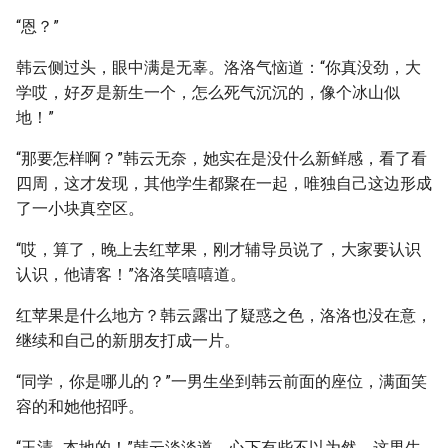
“恩？”
韩云侧过头，眼中满是无辜。洛洛气恼道：“你真没劲，大
学哎，好歹是新生一个，怎么死气沉沉的，像个冰山似
地！”
“那要怎样啊？”韩云无奈，她实在是没什么新鲜感，看了看
四周，这才发现，其他学生都聚在一起，唯独自己这边形成
了一小块真空区。
“哎，算了，晚上去红苹果，刚才辅导员说了，大家要认识
认识，他请客！”洛洛笑嘻嘻道。
红苹果是什么地方？韩云露出了疑惑之色，洛洛也没在意，
继续和自己的新朋友打成一片。
“同学，你是哪儿的？”一男生坐到韩云前面的座位，满面笑
容的和她他招呼。
“玉清…本地的！”韩云淡淡道，心下有些不以为然，这男生