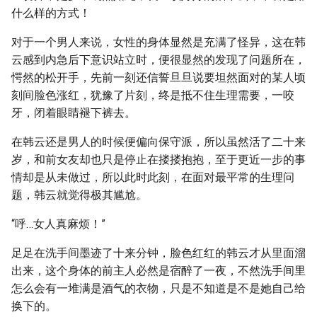
什么样的方式！
对于一个男人来说，女性的身体显然是充满了怪异，这在韩
云感到内急后下意识站立时，便很显然的发现了问题所在，
愕然的松开手，先前一刻还信誓旦旦说要坦然面对的某人顷
刻间脸色涨红，犹豫了片刻，终是抵不住生理需要，一咬
牙，闭着眼睛褪下裤去。
在韩云还是男人的时候便偏向保守派，所以虽然活了二十来
岁，和前女友却也只是停止在搂搂抱抱，至于更近一步的事
情却是从未做过，所以此时此刻，在面对最平常的生理问
题，韩云就觉得极其尴尬。
“呼…女人真麻烦！”
足足在洗手间墨迹了十来分钟，脸色红红的韩云才从里面溜
出来，这个身体的前主人必然是宿醉了一夜，不然洗手间里
怎么会有一堆满是酒气的衣物，只是不知道是不是她自己给
换下的。