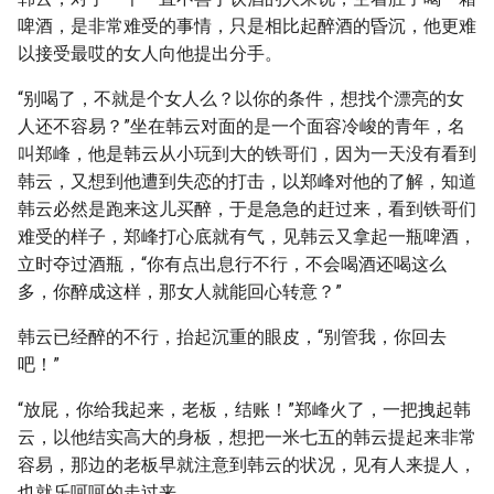
啤酒，是非常难受的事情，只是相比起醉酒的昏沉，他更难
以接受最哎的女人向他提出分手。
“别喝了，不就是个女人么？以你的条件，想找个漂亮的女
人还不容易？”坐在韩云对面的是一个面容冷峻的青年，名
叫郑峰，他是韩云从小玩到大的铁哥们，因为一天没有看到
韩云，又想到他遭到失恋的打击，以郑峰对他的了解，知道
韩云必然是跑来这儿买醉，于是急急的赶过来，看到铁哥们
难受的样子，郑峰打心底就有气，见韩云又拿起一瓶啤酒，
立时夺过酒瓶，“你有点出息行不行，不会喝酒还喝这么
多，你醉成这样，那女人就能回心转意？”
韩云已经醉的不行，抬起沉重的眼皮，“别管我，你回去
吧！”
“放屁，你给我起来，老板，结账！”郑峰火了，一把拽起韩
云，以他结实高大的身板，想把一米七五的韩云提起来非常
容易，那边的老板早就注意到韩云的状况，见有人来提人，
也就乐呵呵的走过来。