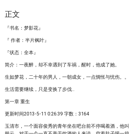
正文
『书名：梦影花』
『 作者：半片枫叶』
『状态：全本』
简介：一夜醉，却不幸遇到了车祸，醒时，他成了她。
生如梦花，二十年的男人，一朝成女，一点惆怅与忧伤。。
生活需要继续，只是变换了步伐...
第一章 重生
更新时间2013-5-11 0:26:39 字数：3164
玉清市，一个面容俊秀的青年坐在吧台前不停喝着酒，他叫
韩云，对于一个一直不善于饮酒的人来说，空着肚子喝一箱