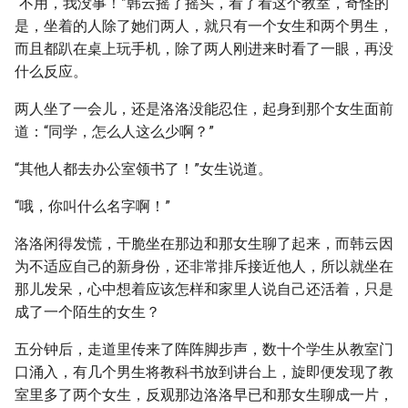
“不用，我没事！”韩云摇了摇头，看了看这个教室，奇怪的
是，坐着的人除了她们两人，就只有一个女生和两个男生，
而且都趴在桌上玩手机，除了两人刚进来时看了一眼，再没
什么反应。
两人坐了一会儿，还是洛洛没能忍住，起身到那个女生面前
道：“同学，怎么人这么少啊？”
“其他人都去办公室领书了！”女生说道。
“哦，你叫什么名字啊！”
洛洛闲得发慌，干脆坐在那边和那女生聊了起来，而韩云因
为不适应自己的新身份，还非常排斥接近他人，所以就坐在
那儿发呆，心中想着应该怎样和家里人说自己还活着，只是
成了一个陌生的女生？
五分钟后，走道里传来了阵阵脚步声，数十个学生从教室门
口涌入，有几个男生将教科书放到讲台上，旋即便发现了教
室里多了两个女生，反观那边洛洛早已和那女生聊成一片，