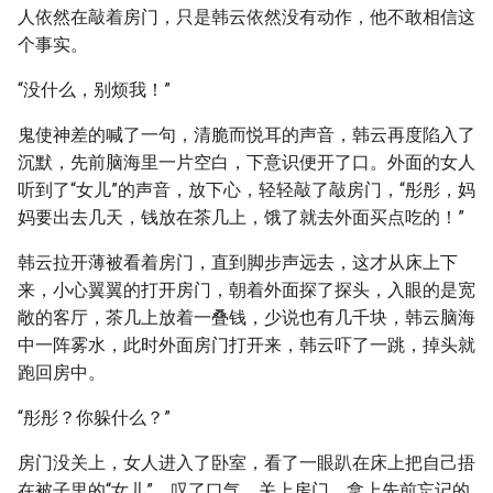
人依然在敲着房门，只是韩云依然没有动作，他不敢相信这
个事实。
“没什么，别烦我！”
鬼使神差的喊了一句，清脆而悦耳的声音，韩云再度陷入了
沉默，先前脑海里一片空白，下意识便开了口。外面的女人
听到了“女儿”的声音，放下心，轻轻敲了敲房门，“彤彤，妈
妈要出去几天，钱放在茶几上，饿了就去外面买点吃的！”
韩云拉开薄被看着房门，直到脚步声远去，这才从床上下
来，小心翼翼的打开房门，朝着外面探了探头，入眼的是宽
敞的客厅，茶几上放着一叠钱，少说也有几千块，韩云脑海
中一阵雾水，此时外面房门打开来，韩云吓了一跳，掉头就
跑回房中。
“彤彤？你躲什么？”
房门没关上，女人进入了卧室，看了一眼趴在床上把自己捂
在被子里的“女儿”，叹了口气，关上房门，拿上先前忘记的