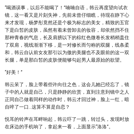
“喝酒误事，以后不能喝了！”喃喃自语，韩云再度望向试衣
镜，这一看又是片刻失神，先前未曾仔细瞧，待现在静下心
来才发现，杨梦彤竟然还是个极为标志的美女，精致的五官
下是白皙的皮肤，虽然有着未曾卸去的妆容，却依然挡不住
那种青春的气息，长及肩膀以下的棕红色微卷长发稍稍盖住
了双肩，视线渐渐下移，是一对修长而匀称的双腿，线条柔
和，韩云自认前女友那引以为傲的美腿也不及眼前的这一双
长腿，单是那白皙的皮肤便能够勾起男人最原始的欲望。
“好美！”
韩云呆了，脸上带着些许向往之色，这会儿她已经忘了，镜
子中的人就是自己，只是静静的欣赏，直到注意到镜中之人
正同自己做着同样的动作时，韩云才回过神，脸上一红，暗
自啐了一口…这算不算是自恋？
悦耳的铃声在耳畔响起，韩云吓了一跳，转过头，发现时放
在床边的手机响了，拿起来一看，上面显示“洛洛”。