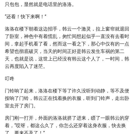
只包包，显然就是电话里的洛洛。
“还看！快下来啊！”
洛洛在楼下朝着这边招手，韩云一个激灵，拉上窗帘就退回
了卧室，神色中有着慌乱，匆忙间想起似乎一直没有去看时
间，拿起手机看了看，然而这一看之下，那心中仅有的一点
希望也彻底破灭，当天的时间正好是韩云发生车祸的第二
天，也就是说，这世上已经没有韩云这个人了，一时间，韩
云再度陷入了迷茫。
叮咚
门铃响了起来，洛洛在楼下等了许久没听到动静，等不及便
按响了门铃，韩云正在找着换的衣服，听到门铃声，走出卧
室去开了房门。
房门刚一打开，外面的洛洛就挤了进来，瞟了一眼韩云的穿
着，“哎呀，都这么久了，你怎么还穿着这身衣服，快去换
了，要来不及了！”