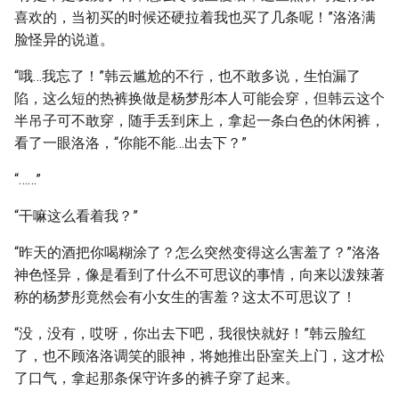
喜欢的，当初买的时候还硬拉着我也买了几条呢！”洛洛满
脸怪异的说道。
“哦…我忘了！”韩云尴尬的不行，也不敢多说，生怕漏了
陷，这么短的热裤换做是杨梦彤本人可能会穿，但韩云这个
半吊子可不敢穿，随手丢到床上，拿起一条白色的休闲裤，
看了一眼洛洛，“你能不能…出去下？”
“……”
“干嘛这么看着我？”
“昨天的酒把你喝糊涂了？怎么突然变得这么害羞了？”洛洛
神色怪异，像是看到了什么不可思议的事情，向来以泼辣著
称的杨梦彤竟然会有小女生的害羞？这太不可思议了！
“没，没有，哎呀，你出去下吧，我很快就好！”韩云脸红
了，也不顾洛洛调笑的眼神，将她推出卧室关上门，这才松
了口气，拿起那条保守许多的裤子穿了起来。