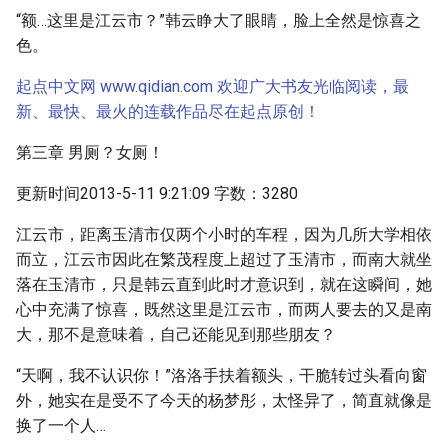
“额…这里是江云市？”韩云睁大了眼睛，脸上全然是惊喜之
色。
起点中文网 www.qidian.com 欢迎广大书友光临阅读，最
新、最快、最火的连载作品尽在起点原创！
第三章 男厕？女厕！
更新时间2013-5-11 9:21:09 字数：3280
江云市，距离玉清市仅两个小时的车程，因为几所大学相依
而立，江云市因此在繁茂程度上超过了玉清市，而南大就坐
落在玉清市，只是韩云直到此时才意识到，就在这瞬间，她
心中充满了惊喜，既然这里是江云市，而两人要去的又是南
大，那不是意味着，自己还能见到那些朋友？
“天啊，我不认识你！”洛洛手扶着额头，干脆转过头看向窗
外，她实在是受不了今天的杨梦彤，太怪异了，简直就像是
换了一个人…