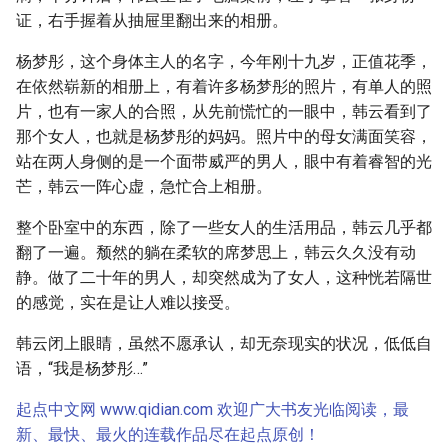
证，右手握着从抽屉里翻出来的相册。
杨梦彤，这个身体主人的名字，今年刚十九岁，正值花季，
在依然崭新的相册上，有着许多杨梦彤的照片，有单人的照
片，也有一家人的合照，从先前慌忙的一眼中，韩云看到了
那个女人，也就是杨梦彤的妈妈。照片中的母女满面笑容，
站在两人身侧的是一个面带威严的男人，眼中有着睿智的光
芒，韩云一阵心虚，急忙合上相册。
整个卧室中的东西，除了一些女人的生活用品，韩云几乎都
翻了一遍。颓然的躺在柔软的席梦思上，韩云久久没有动
静。做了二十年的男人，却突然成为了女人，这种恍若隔世
的感觉，实在是让人难以接受。
韩云闭上眼睛，虽然不愿承认，却无奈现实的状况，低低自
语，“我是杨梦彤…”
起点中文网 www.qidian.com 欢迎广大书友光临阅读，最
新、最快、最火的连载作品尽在起点原创！