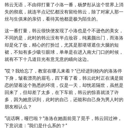
韩云无语，不由得打量了小洛一番，杨梦彤从这个世界上消
失的彻底，就连半点记忆都没有留给韩云，除了对家人那一
丝与生俱来的亲切，看待其他都是极为陌生的。
这一番打量，韩云很快便发现了小洛也是个不逊色的美女，
不同的是，此时的韩云没有半点妆容，纯素颜出门，而洛洛
却是化了妆，精心的打扮过，尤其是那堪堪遮住大腿的短
裙，不知有多少吸引眼球，单单是在进入南大门口的时候，
就有不下十几道目光有意无意的瞄向这边。
“哎？我给忘了，教室在哪儿来着？”已经进到校内的洛洛停
下身，皱着漂亮的眉毛，四下看了看，韩云此时正在满是留
恋的望着这个熟悉的环境，仅是一天，却恍若隔世，虽然是
回来了，但却差了太多，在下车前，韩云的惊喜就淡了许
多，因为她意识到，此时的自己，还能和自己身为男人时的
朋友相认么？
“说话啊，哑巴啦？”洛洛在她面前晃了晃手，韩云回过神，
下意识道：“我们是什么系的？”