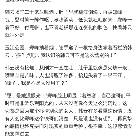
韩云喝了二十来瓶啤酒，肚子早就翻江倒海，再被郑峰一
拽，登时就一阵作呕，喉咙涌动，低头就狂吐起来，郑峰一
看不好，付完帐，也不管老板那连连变化的脸色，拽着韩云
就往外走。
玉江公园，郑峰抽着烟，随手递了一根给身边靠着石栏的韩
云，“振作点吧，我认识的韩云可不是这么懦弱的！”
韩云没有接烟，从刚才一直在吐，肚子里就像是火烧一般，
嘴里全是苦味，人也清醒了许多，抬起头看了一眼玉江，
“峰子，我是不是太没用了？”
“屁，是她没眼光！”郑峰脸上明显带着怒容，自己这哥们平
时可是非常乐观阳光的，从来没有像今天这么消沉过，这一
切都是因为那个移情别恋的女人，韩云有多看重这份情，没
有人会比郑峰这个铁哥们清楚，只是谁也没有想到，再真挚
的感情也终究要面对现实的重重考验，很不幸，这段感情没
能支撑过去。