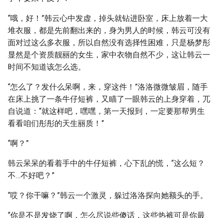
“哦，好！”韩云心中发虚，掉头就钻进卧室，床上放着一大
堆衣服，都是先前翻出来的，身为男人的时候，韩云可没有
面对过这么多衣服，所以自然没有选择性困难，只是杨梦彤
显然是个资质靓丽的女生，家中衣物自然不少，这让韩云一
时间不知道该怎么选。
“怎么了？发什么呆啊，来，穿这件！”洛洛微微皱眉，随手
在床上挑了一条牛仔短裤，又瞄了一眼韩云的上身穿着，兀
自说道：“就这样吧，嘿嘿，第一天报到，一定要那帮男生
看看咱们彤彤的天生丽质！”
“啊？”
韩云呆呆的看着手中的牛仔短裤，心下乱的慌，“这么短？
不…不好吧？”
“哎？你干嘛？”韩云一个激灵，躲过洛洛探向她额头的手。
“你是不是发烧了啊，怎么尽说些傻话，这些热裤可是你最