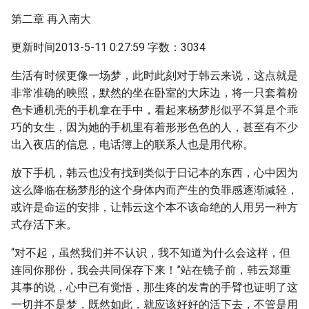
第二章 再入南大
更新时间2013-5-11 0:27:59 字数：3034
生活有时候更像一场梦，此时此刻对于韩云来说，这点就是
非常准确的映照，默然的坐在卧室的大床边，将一只套着粉
色卡通机壳的手机拿在手中，看起来杨梦彤似乎不算是个乖
巧的女生，因为她的手机里有着形形色色的人，甚至有不少
出入夜店的信息，电话簿上的联系人也是用代称。
放下手机，韩云也没有找到类似于日记本的东西，心中因为
这么降临在杨梦彤的这个身体内而产生的负罪感逐渐减轻，
或许是命运的安排，让韩云这个本不该命绝的人用另一种方
式存活下来。
“对不起，虽然我们并不认识，我不知道为什么会这样，但
连同你那份，我会共同保存下来！”站在镜子前，韩云郑重
其事的说，心中已有觉悟，那生疼的发青的手臂也证明了这
一切并不是梦，既然如此，就应该好好的活下去，不管是用