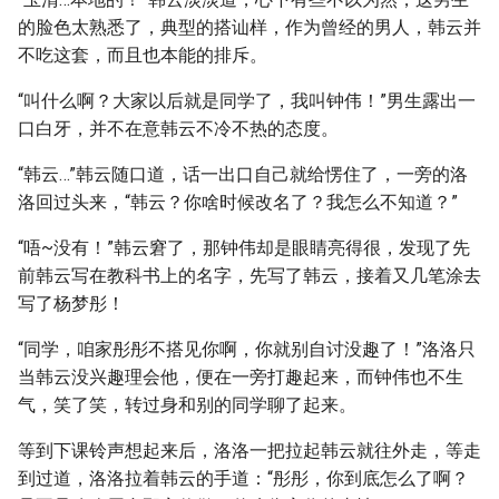
的脸色太熟悉了，典型的搭讪样，作为曾经的男人，韩云并
不吃这套，而且也本能的排斥。
“叫什么啊？大家以后就是同学了，我叫钟伟！”男生露出一
口白牙，并不在意韩云不冷不热的态度。
“韩云…”韩云随口道，话一出口自己就给愣住了，一旁的洛
洛回过头来，“韩云？你啥时候改名了？我怎么不知道？”
“唔~没有！”韩云窘了，那钟伟却是眼睛亮得很，发现了先
前韩云写在教科书上的名字，先写了韩云，接着又几笔涂去
写了杨梦彤！
“同学，咱家彤彤不搭见你啊，你就别自讨没趣了！”洛洛只
当韩云没兴趣理会他，便在一旁打趣起来，而钟伟也不生
气，笑了笑，转过身和别的同学聊了起来。
等到下课铃声想起来后，洛洛一把拉起韩云就往外走，等走
到过道，洛洛拉着韩云的手道：“彤彤，你到底怎么了啊？