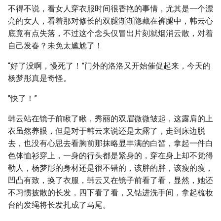
不得不说，看女人穿衣服时间很香艳的事情，尤其是一个漂
亮的女人，看着那对修长的双腿渐渐隐藏在裤腿中，韩云心
底竟有点失落，不过这个念头仅冒出片刻就烟消云散，对着
自己发春？未免太尴尬了！
“好了没啊，慢死了！”门外的洛洛又开始催促起来，今天的
杨梦彤真是奇怪。
“快了！”
韩云站在镜子前瞅了瞅，秀丽的双眉微微皱起，这露肩的上
衣虽然养眼，但是对于韩云来说还是太露了，走到床边脱
去，也没有心思去看胸前那抹略显丰满的白皙，拿起一件白
色体恤衫穿上，一身的行头都是紧身的，穿在身上却不觉得
勒人，杨梦彤的身材还是很不错的，该胖的胖，该瘦的瘦，
凹凸有致，换了衣服，韩云又在镜子前看了看，显然，她还
不习惯披散的长发，四下看了看，又钻进洗手间，拿起梳妆
台的发绳将长发扎成了马尾。