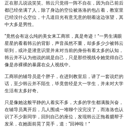
正在那儿说说笑笑。韩云只觉得一阵不自在，因为自己前后
都已经坐满了人，除了身边的空位被洛洛的包占着，教室里
已经没什么空位，十几道目光有意无意的朝着这边张望，其
中大多是男性。
“竟然会有这么纯的美女来工商班，真是奇迹！”一男生满眼
星星的看着韩云的背影，声音虽然不重，却多多少少被韩云
听到，或许是潜意识里并未对当前的身份有着太多的认知，
韩云并不认为他说的就是自己，只是那些视线令她觉得自己
像是赤裸裸的暴露在众人视线中。
工商班的辅导员是个胖子，在进到教室后，讲了一套说烂的
话，至少韩云并不陌生，毕竟曾经是大一学生，并未对大学
生活有太多好奇。
只是像她这般平静的人着实不多，大多的学生都满脸兴奋，
在辅导员离开后，几人围成一堆聊个没完没了，而洛洛也认
识了不少新同学，回到自己的座位，发现韩云正拖着腮帮子
发呆，在她面前晃了晃手，道：“回神啦！”