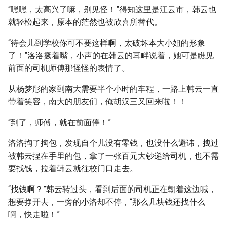
“嘿嘿，太高兴了嘛，别见怪！”得知这里是江云市，韩云也
就轻松起来，原本的茫然也被欣喜所替代。
“待会儿到学校你可不要这样啊，太破坏本大小姐的形象
了！”洛洛撅着嘴，小声的在韩云的耳畔说着，她可是瞧见
前面的司机师傅那怪怪的表情了。
从杨梦彤的家到南大需要半个小时的车程，一路上韩云一直
带着笑容，南大的朋友们，俺胡汉三又回来啦！！
“到了，师傅，就在前面停！”
洛洛掏了掏包，发现自个儿没有零钱，也没什么避讳，拽过
被韩云捏在手里的包，拿了一张百元大钞递给司机，也不需
要找钱，拉着韩云就往校门口走去。
“找钱啊？”韩云转过头，看到后面的司机正在朝着这边喊，
想要挣开去，一旁的小洛却不停，“那么几块钱还找什么
啊，快走啦！”