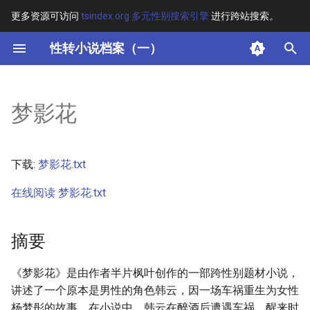
更多资源可访问
tsindex.org 多元性别搜索引擎
进行跨站搜索。
键
性转小说档案（一）
入
摘要
以
梦影花
开
其他信息 [Processed Page
Metadata]
始
下载:
梦影花.txt
搜
正文
在线阅读 梦影花.txt
索
摘要
《梦影花》是由作者半片枫叶创作的一部跨性别题材小说，
讲述了一个原本是男性的角色韩云，因一场车祸重生为女性
杨梦彤的故事。在小说中，韩云在醉酒后遭遇车祸，醒来时