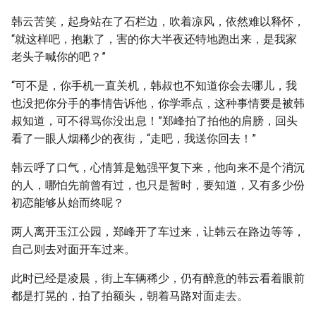
韩云苦笑，起身站在了石栏边，吹着凉风，依然难以释怀，
“就这样吧，抱歉了，害的你大半夜还特地跑出来，是我家
老头子喊你的吧？”
“可不是，你手机一直关机，韩叔也不知道你会去哪儿，我
也没把你分手的事情告诉他，你学乖点，这种事情要是被韩
叔知道，可不得骂你没出息！”郑峰拍了拍他的肩膀，回头
看了一眼人烟稀少的夜街，“走吧，我送你回去！”
韩云呼了口气，心情算是勉强平复下来，他向来不是个消沉
的人，哪怕先前曾有过，也只是暂时，要知道，又有多少份
初恋能够从始而终呢？
两人离开玉江公园，郑峰开了车过来，让韩云在路边等等，
自己则去对面开车过来。
此时已经是凌晨，街上车辆稀少，仍有醉意的韩云看着眼前
都是打晃的，拍了拍额头，朝着马路对面走去。