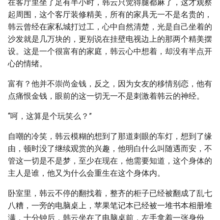
在客厅里坐了足有半小时，韩云只觉得腿都麻了，这才观察
起周围，这个客厅装修精美，所有的家具无一不是名贵的，
韩云曾经在家私城打过工，心中自然清楚，光是自己坐着的
沙发就是几万块的，更别说在挂壁电视边上的那两个精美摆
设。这是一个很富有的家庭，韩云心中想着，却没有半点开
心的情绪。
富有？他并不崇尚金钱，反之，因为女友的移情别恋，他有
点痛恨金钱，眼前的这一切无一不是刺激着韩云的神经。
“呵，这算是个玩笑么？”
自嘲的冷笑，韩云模糊的想到了那道刺眼的车灯，想到了缘
由，顿时没了继续观赏的兴趣，他明白什么叫随遇而安，不
管这一切是不是梦，至少在现在，他需要知道，这个身体的
主人是谁，他又为什么会重生在这个身体内。
卧室里，韩云不停的翻找着，整齐的柜子已经被翻成了乱七
八糟，一旁的电脑桌上，苹果笔记本已经被一堆书本相册堆
满，十分钟后，韩云坐在了电脑桌前，左手拿着一张身份