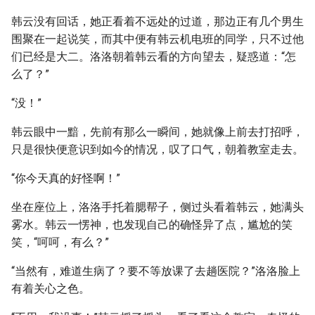
韩云没有回话，她正看着不远处的过道，那边正有几个男生
围聚在一起说笑，而其中便有韩云机电班的同学，只不过他
们已经是大二。洛洛朝着韩云看的方向望去，疑惑道：“怎
么了？”
“没！”
韩云眼中一黯，先前有那么一瞬间，她就像上前去打招呼，
只是很快便意识到如今的情况，叹了口气，朝着教室走去。
“你今天真的好怪啊！”
坐在座位上，洛洛手托着腮帮子，侧过头看着韩云，她满头
雾水。韩云一愣神，也发现自己的确怪异了点，尴尬的笑
笑，“呵呵，有么？”
“当然有，难道生病了？要不等放课了去趟医院？”洛洛脸上
有着关心之色。