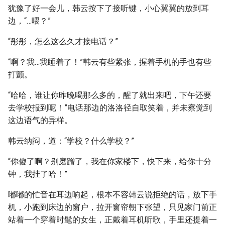
犹豫了好一会儿，韩云按下了接听键，小心翼翼的放到耳
边，“…喂？”
“彤彤，怎么这么久才接电话？”
“啊？我…我睡着了！”韩云有些紧张，握着手机的手也有些
打颤。
“哈哈，谁让你昨晚喝那么多的，醒了就出来吧，下午还要
去学校报到呢！”电话那边的洛洛径自取笑着，并未察觉到
这边语气的异样。
韩云纳闷，道：“学校？什么学校？”
“你傻了啊？别磨蹭了，我在你家楼下，快下来，给你十分
钟，我挂了哈！”
嘟嘟的忙音在耳边响起，根本不容韩云说拒绝的话，放下手
机，小跑到床边的窗户，拉开窗帘朝下张望，只见家门前正
站着一个穿着时髦的女生，正戴着耳机听歌，手里还提着一