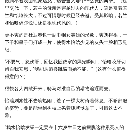
做到不被表面现象迷惑，适合当入那个什么党的典型。（这
里交代一下，若兰的母亲是穿越过去的现代人，算是引着若
兰和怡晗长大，不过可惜那时候已经去逝。受其影响，若兰
和怡晗偶尔说话还是很现代风的。）
更不爽的是杜迎春也一副巾帼女英雄的形象，爽朗得很，一
下子和皇子们打成一片，使得水怡晗少见的灰头土脸相形见
绌。
“不要气，怒伤肝，回忆我随依寒的风光瞬间，”怡晗咬牙切
齿自我安慰，“我能从酒楼跳窗而她不能。”（这有什么值得
得意的？）
很快各人四散开来，骑马对准自己的猎物追逐而去。
怡晗则索性不去凑热闹，选了一棵大树倚着休息。不够舒服
的姿势，要是能坐到树枝上晃着腿就惬意了，可惜这太不
雅。
“我水怡晗发誓一定要在十六岁生日之前摆脱这种累死人的