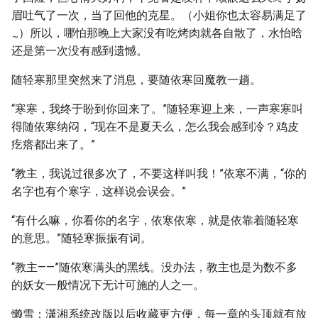
眉吐气了一次，当了回他的克星。（小姐你也太容易满足了
）所以，哪怕那晚上大家没有吃烤肉就各自散了，水怡晗
~
还是第一次没有感到遗憾。
随轻寒那里突然来了消息，要随依寒回魔教一趟。
“寒寒，我终于盼到你回来了。”随轻寒迎上来，一声寒寒叫
得随依寒纳闷，“现在不是夏天么，怎么我会感到冷？鸡皮
疙瘩都出来了。”
“教主，我说过很多次了，不要这样叫我！”依寒不满，“你的
名字也有个寒字，这样说会误会。”
“有什么嘛，你看你的名字，依寒依寒，就是依靠着随轻寒
的意思。”随轻寒振振有词。
“教主——”随依寒满头的黑线。没办法，教主也是为数不多
的妖女一般情况下无计可施的人之一。
懒雪：潇湘系统改版以后收藏更方便，每一章的头顶就有放