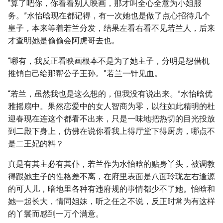
“算了吧你，你看看别人映画，那才叫全心全意为小姐服
务。”水怡晗现在都记得，有一次她也是做了点心招待几个
皇子，本来等着若兰分发，结果左看右看不见若兰人，后来
才查明她是偷偷会阿虎哥去也。
“哪有，我反正看映画根本不是为了她主子，分明是想借机
推销自己给那帮公子王孙。”若兰一针见血。
“若兰，虽然我也是这么想的，但我没有说出来。”水怡晗优
雅摇扇中。果然恋爱中的女人智商为零，以往如此精明的杜
迎春现在连这个都看不出来，只是一味地把热切的目光投放
到二殿下身上，仿佛在说你看我上得厅堂下得厨房，哪点不
是二王妃的料？
真是有其主必有其仆，若兰作为水怡晗的贴身丫头，被调教
得跟她主子的性格差不离，在府里表面是八面玲珑左右逢源
的可人儿，暗地里各种有违府规的事情都少不了她。怡晗和
她一起长大，情同姐妹，听之任之不说，反正时常为有这样
的丫鬟而感到一万个满意。