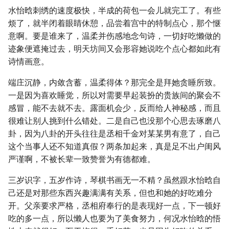
水怡晗刺绣的速度极快，半成的荷包一会儿就完工了。有些
烦了，就半闭着眼睛休憩，品尝着宫中的特制点心，那个惬
意啊。要是谁来了，温柔并伤感地念句诗，一切好吃懒做的
迹象便遮掩过去，明天坊间又会形容她说吃个点心都如此有
诗情画意。
端庄沉静，内敛含蓄，温柔得体？那完全是拜她贪睡所致。
一是因为喜欢睡觉，所以对需要早起装扮的贵族间的聚会不
感冒，能不去就不去。露面机会少，反而给人神秘感，而且
很难让别人挑到什么错处。二是自己也没那个心思去琢磨八
卦，因为八卦的开头往往是丞相千金对某某男有意了，自己
这个当事人还不知道真假？两条加起来，真是足不出户闺风
严谨啊，不被长辈一致赞誉为有德都难。
三岁识字，五岁作诗，琴棋书画无一不精？虽然跟水怡晗自
己还是对那些东西兴趣满满有关系，但也和她的好吃难分
开。父亲要求严格，丞相府奉行的是表现好一点，下一顿好
吃的多一点，所以懒人也要为了美食努力，何况水怡晗的悟