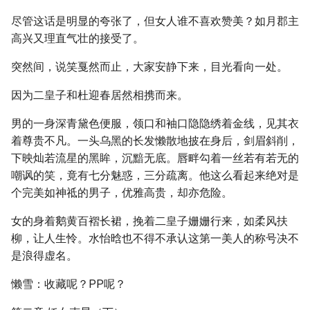
尽管这话是明显的夸张了，但女人谁不喜欢赞美？如月郡主
高兴又理直气壮的接受了。
突然间，说笑戛然而止，大家安静下来，目光看向一处。
因为二皇子和杜迎春居然相携而来。
男的一身深青黛色便服，领口和袖口隐隐绣着金线，见其衣
着尊贵不凡。一头乌黑的长发懒散地披在身后，剑眉斜削，
下映灿若流星的黑眸，沉黯无底。唇畔勾着一丝若有若无的
嘲讽的笑，竟有七分魅惑，三分疏离。他这么看起来绝对是
个完美如神祗的男子，优雅高贵，却亦危险。
女的身着鹅黄百褶长裙，挽着二皇子姗姗行来，如柔风扶
柳，让人生怜。水怡晗也不得不承认这第一美人的称号决不
是浪得虚名。
懒雪：收藏呢？PP呢？