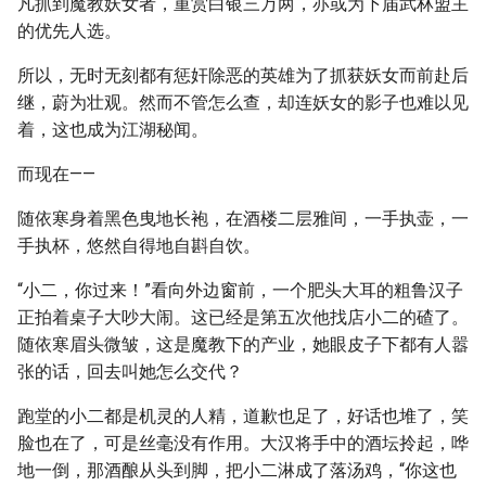
凡抓到魔教妖女者，重赏白银三万两，亦或为下届武林盟主
的优先人选。
所以，无时无刻都有惩奸除恶的英雄为了抓获妖女而前赴后
继，蔚为壮观。然而不管怎么查，却连妖女的影子也难以见
着，这也成为江湖秘闻。
而现在——
随依寒身着黑色曳地长袍，在酒楼二层雅间，一手执壶，一
手执杯，悠然自得地自斟自饮。
“小二，你过来！”看向外边窗前，一个肥头大耳的粗鲁汉子
正拍着桌子大吵大闹。这已经是第五次他找店小二的碴了。
随依寒眉头微皱，这是魔教下的产业，她眼皮子下都有人嚣
张的话，回去叫她怎么交代？
跑堂的小二都是机灵的人精，道歉也足了，好话也堆了，笑
脸也在了，可是丝毫没有作用。大汉将手中的酒坛拎起，哗
地一倒，那酒酿从头到脚，把小二淋成了落汤鸡，“你这也