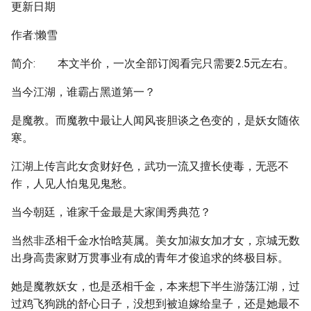
更新日期
作者:懒雪
简介: 本文半价，一次全部订阅看完只需要2.5元左右。
当今江湖，谁霸占黑道第一？
是魔教。而魔教中最让人闻风丧胆谈之色变的，是妖女随依
寒。
江湖上传言此女贪财好色，武功一流又擅长使毒，无恶不
作，人见人怕鬼见鬼愁。
当今朝廷，谁家千金最是大家闺秀典范？
当然非丞相千金水怡晗莫属。美女加淑女加才女，京城无数
出身高贵家财万贯事业有成的青年才俊追求的终极目标。
她是魔教妖女，也是丞相千金，本来想下半生游荡江湖，过
过鸡飞狗跳的舒心日子，没想到被迫嫁给皇子，还是她最不