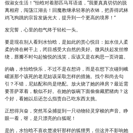
假淑女生活！”怡晗对着那匹马耳语道，“我要真真切切的脱
离相府，闯荡江湖去！回魔教继承轻寒的衣钵，把弄得武林
鸡飞狗跳的宗旨发扬光大，提升到一个更高的境界！”
发完誓，心里的怨气终于轻松一头。
要是现在别人看到水怡晗，是如此的赏心悦目：如水佳人柔
柔的倚在树干上，闭目感受大自然的美好。微风扶起发丝缭
绕，唇瓣不时勾起愉悦的浅笑，应该又是在构思一页诗篇。
的确，水怡晗快乐，不过不是在想诗，而是在想下次碰到峨
嵋派那个该死的老尼姑该采取怎样的措施。找个和尚去勾
引？不错，尼姑配和尚是绝配。放火烧了她的禅房？最近需
要菩萨罩着，貌似不好。在她的饭碗下面偷偷藏肥猪肉？这
个好，看她以后还怎么指责自己吃东西太挑。
正想得兴奋，突然耳朵捕捉到一只动物轻灵穿梭的声音。睁
眼一看，呀，是只漂亮的白狐呢！
是的，水怡晗不喜欢楚凌轩那样的狐狸男，但这并不影响她