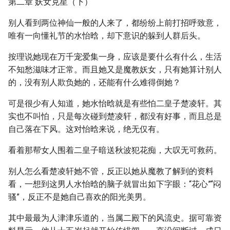
第二章 妖女克星（下）
别人看到两位神仙一般的人来了，都纷纷上前打招呼致意，
唯有一向懂礼节的水怡晗，却下意识的躲到人群后头。
按理说她现在万千宠爱集一身，应该是要什么有什么，生活
不知愁滋味才正常。而且她又是魔教妖女，只有她算计别人
的，没有别人欺负她的，还能有什么难得倒她？
可是很少有人知道，她水怡晗就是有些怕二皇子楚凌轩。其
实也不叫怕，只是每次碰到楚凌轩，都没有好事，而且总是
自己落在下风。这对怡晗来说，绝无仅有。
看着那帮女人围着二皇子暗送秋波犯花痴，大叹无可救药。
别人怎么看楚凌轩她不管，反正以她从魔教了解到的资料
看，一想到这男人水怡晗的脑子就冒出如下字眼：“花心”“闷
骚”，反正不是她自己喜欢的阳光美男。
其中最最为人津津乐道的，当属二殿下的风流史。据可靠资