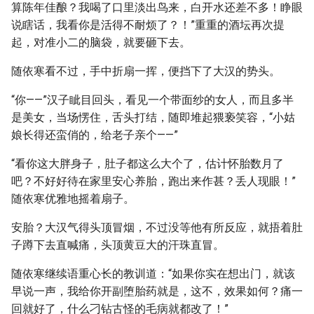
算陈年佳酿？我喝了口里淡出鸟来，白开水还差不多！睁眼
说瞎话，我看你是活得不耐烦了？！”重重的酒坛再次提
起，对准小二的脑袋，就要砸下去。
随依寒看不过，手中折扇一挥，便挡下了大汉的势头。
“你——”汉子眦目回头，看见一个带面纱的女人，而且多半
是美女，当场愣住，舌头打结，随即堆起猥亵笑容，“小姑
娘长得还蛮俏的，给老子亲个——”
“看你这大胖身子，肚子都这么大个了，估计怀胎数月了
吧？不好好待在家里安心养胎，跑出来作甚？丢人现眼！”
随依寒优雅地摇着扇子。
安胎？大汉气得头顶冒烟，不过没等他有所反应，就捂着肚
子蹲下去直喊痛，头顶黄豆大的汗珠直冒。
随依寒继续语重心长的教训道：“如果你实在想出门，就该
早说一声，我给你开副堕胎药就是，这不，效果如何？痛一
回就好了，什么刁钻古怪的毛病就都改了！”