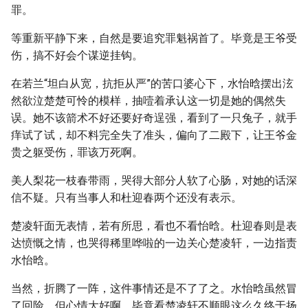
罪。
等重新平静下来，自然是要追究罪魁祸首了。毕竟是王爷受
伤，搞不好会个谋逆挂钩。
在若兰“坦白从宽，抗拒从严”的苦口婆心下，水怡晗摆出泫
然欲泣楚楚可怜的模样，抽噎着承认这一切是她的偶然失
误。她不该箭术不好还要好奇逞强，看到了一只兔子，就手
痒试了试，却不料完全失了准头，偏向了二殿下，让王爷金
贵之躯受伤，罪该万死啊。
美人梨花一枝春带雨，哭得大部分人软了心肠，对她的话深
信不疑。只有当事人和杜迎春两个还没有表示。
楚凌轩面无表情，若有所思，看也不看怡晗。杜迎春则是表
达愤慨之情，也哭得稀里哗啦的一边关心楚凌轩，一边指责
水怡晗。
当然，折腾了一阵，这件事情还是不了了之。水怡晗虽然冒
了回险，但心情大好啊，毕竟看楚凌轩不顺眼这么久终于扬