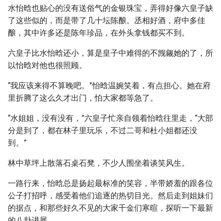
水怡晗也贴心的没有送俗气的金银珠宝，弄得好像六皇子缺
了这些似的，而是带了几十坛陈酿。丞相好酒，府中多佳
酿，其中许多还是陈年珍品，在外头拿钱都买不到。
六皇子比水怡晗还小，算是皇子中难得的不觊觎她的了，所
以怡晗对他也很照顾。
“我应该来得不算晚吧。”怡晗温婉笑着，有点担心。她在府
里折腾了这么久才出门，怕大家都等急了。
“水姐姐，没有没有，”六皇子忙亲自领着怡晗往里走，“大部
分是到了，都在林子里玩乐，不过二哥和杜小姐都还没
到。”
林中草坪上散落石桌石凳，不少人围坐着谈笑风生。
一路行来，怡晗总是扬起最标准的笑容，半带娇羞的跟各位
公子打招呼，感受着他们追逐的热切目光。然后走到姐妹们
的据点，和那些好久不见的大家千金们寒暄，探听一下最新
的八卦进展。