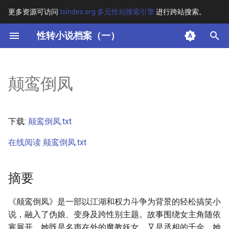
更多资源可访问
tsindex.org 多元性别搜索引擎
进行跨站搜索。
键
性转小说档案（一）
入
摘要
以
颠鸾倒凤
开
其他信息 [Processed Page
Metadata]
始
下载:
颠鸾倒凤.txt
搜
正文
在线阅读 颠鸾倒凤.txt
索
摘要
《颠鸾倒凤》是一部以江湖和权力斗争为背景的轻松搞笑小
说，融入了伪娘、变身及跨性别主题。故事围绕女主角随依
寒展开，她既是名声在外的魔教妖女，又是丞相的千金，她