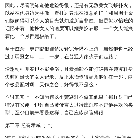
因此，尽管明知道他危险得很，还是有无数美女飞蛾扑火，
以站在他身边为骄傲。看杜迎春现在得意的样子和周围千金
们嫉妒得可以杀人的目光就知道所言非虚。但是就水怡晗的
记忆来看，他换女人的速度可以媲美换衣服，一个女人能挽
着他一个月都是极品了。
至于成亲，更是貌似跟楚凌轩完全搭不上边，虽然他也已经
过了弱冠之年。二十一岁，在普通人家孩子都走路了。
没想到杜迎春也不能免俗，且看她能不能打破待在楚凌轩身
边时间最长的女人记录。反正水怡晗很满意他们在一起，两
个极品配对啊，天作之合，好得很不是么？
不过其实上，不知为何这个楚凌轩不像其他皇子那样对自己
特别有兴趣，也许自己被传言太过端庄沉静不是他喜欢的类
型，至少目前来看是这样，自己应该保险得很。
第三章 迎春示威（上）
“这是我家小姐昨夜亲手下厨做的点心，大家尝尝。”杜迎春