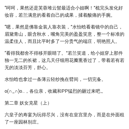
“呵呵，果然还是芙蓉堆云髻最适合小姐啊！”梳完头发化好
妆容，若兰满意的看着自己的成果，揉着酸痛的手腕。
“嗯，果然是佛靠金装人靠衣装，”水怡晗看着镜中的自己，
眉黛青山，眼含秋水，嘴角完美的盈盈笑意，整一个标准的
温柔佳人，而且比平时多了一分贵气的端庄，明艳照人。
“看得我都舍不得移开眼睛了。”若兰笑道，给小姐穿上那件
独一无二的长裙，这几天仔细用花瓣熏香过了，带着若有若
无的淡淡芬芳，舒心。
水怡晗也拿过一条薄云轻纱挽在臂间，一切完备。
o(∩_∩)o...，各位亲，收藏和PP猛烈的砸过来吧
~
第二章 妖女克星（上）
六皇子的寿宴为玩得尽兴，没有在皇宫里办，而是在外面租
了一座园林别庄。