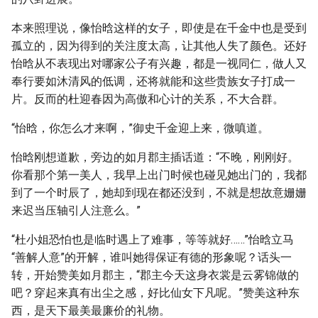
本来照理说，像怡晗这样的女子，即使是在千金中也是受到
孤立的，因为得到的关注度太高，让其他人失了颜色。还好
怡晗从不表现出对哪家公子有兴趣，都是一视同仁，做人又
奉行要如沐清风的低调，还将就能和这些贵族女子打成一
片。反而的杜迎春因为高傲和心计的关系，不大合群。
“怡晗，你怎么才来啊，”御史千金迎上来，微嗔道。
怡晗刚想道歉，旁边的如月郡主插话道：“不晚，刚刚好。
你看那个第一美人，我早上出门时候也碰见她出门的，我都
到了一个时辰了，她却到现在都还没到，不就是想故意姗姗
来迟当压轴引人注意么。”
“杜小姐恐怕也是临时遇上了难事，等等就好……”怡晗立马
“善解人意”的开解，谁叫她得保证有德的形象呢？话头一
转，开始赞美如月郡主，“郡主今天这身衣裳是云雾锦做的
吧？穿起来真有出尘之感，好比仙女下凡呢。”赞美这种东
西，是天下最美最廉价的礼物。