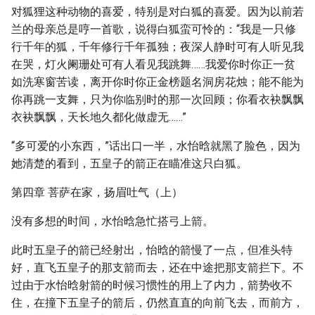
对狐狸这种动物的喜爱，特别是对白狐的喜爱。因为以前若
兰的母亲总是哼一首歌，说得白狐蛮可怜的：“我是一只修
行千年的狐，千年修行千年孤独；夜深人静时可有人听见我
在哭，灯火阑珊处可有人看见我跳舞……我爱你时你正一贫
如洗寒窗苦读，离开你时你正金榜题名洞房花烛；能不能为
你再跳一支舞，只为你临别时的那一次回顾；你看衣袂飘飘
衣袂飘飘，天长地久都化做虚无……”
“多可爱的小东西，”话出口一半，水怡晗就黑了脸色，因为
她清楚的看到，五皇子的箭正在瞄准这只白狐。
第四章 菩萨在家，扬眉吐气（上）
没有多想的时间，水怡晗急忙搭弓上箭。
此时五皇子的箭已经射出，怡晗的箭慢了一点，但准头特
好，直飞五皇子的那支箭而去，还在中途把那支箭拦下。不
过由于水怡晗射箭的时候习惯性的用上了内力，箭势收不
住，在撞下五皇子的箭后，仍然直直的向前飞去，而前方，