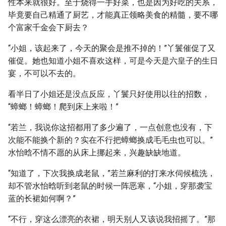
性本来就很好。至于烧得一手好菜，也是因为好吃的关系，
毕竟要自己精通了厨艺，才能真正领略美食的精髓，要不哪
个富家千金会下厨去？
“小姐，该起来了，今天的聚会是推不掉的！”丫鬟催促了又
催促。她也知道小姐不喜欢这样，可是今天是六皇子的生日
宴，不可以不去的。
看半日了小姐还是没点反应，丫鬟只好使用以往的招数，
“蟑螂！蟑螂！爬到床上来啦！”
“若兰，我说你这招都用了多少遍了，一点创意也没有，下
次能不能换个新的？实在不行把蟑螂换成毛毛虫也可以。”
水怡晗不情不愿的从床上挪起来，兴趣缺缺地道。
“知道了，下次我换成老鼠，”若兰麻利的打来水伺候梳洗，
却不管水怡晗听到老鼠的时候一阵恶寒，“小姐，穿那袭宝
蓝的长裙如何啊？”
“不行，穿这么漂亮的衣裙，明天别人又该说我招摇了。”那