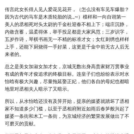
传言此女长得人见人爱花见花开，（怎么没有车见车爆胎？
因为古代的马车是木质轮胎的说
~）模样和一向自诩第一
~
美人的丞相死对头太尉的千金杜迎春不相上下；端庄沉静，
内敛含蓄，温柔得体，举手投足都是大家风范；三岁识字，
五岁作诗，琴棋书画无一不精的标准才女；女红刺绣也样样
上手，还能下厨烧得一手好菜，这更是千金中前无古人后无
来者的。
总之是美女加淑女加才女，京城无数出身高贵家财万贯事业
有成的青年才俊追求的终极目标。连皇子们也纷纷表示对水
怡晗有极大兴趣，尽量拖延娶正妃，他们各自的母妃也都暗
地里对丞相夫人暗示了又暗示。
所以，从水怡晗还没有及笄开始，提亲的媒婆就踏坏了丞相
家不知道多少门槛，以至于丞相府附近如雨后春笋般兴起了
媒婆一条街和木工一条街，为京城经济的繁荣发展做出了不
可磨灭的贡献。