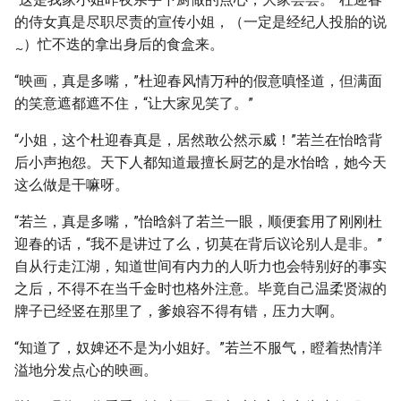
的侍女真是尽职尽责的宣传小姐，（一定是经纪人投胎的说
）忙不迭的拿出身后的食盒来。
~
“映画，真是多嘴，”杜迎春风情万种的假意嗔怪道，但满面
的笑意遮都遮不住，“让大家见笑了。”
“小姐，这个杜迎春真是，居然敢公然示威！”若兰在怡晗背
后小声抱怨。天下人都知道最擅长厨艺的是水怡晗，她今天
这么做是干嘛呀。
“若兰，真是多嘴，”怡晗斜了若兰一眼，顺便套用了刚刚杜
迎春的话，“我不是讲过了么，切莫在背后议论别人是非。”
自从行走江湖，知道世间有内力的人听力也会特别好的事实
之后，不得不在当千金时也格外注意。毕竟自己温柔贤淑的
牌子已经竖在那里了，爹娘容不得有错，压力大啊。
“知道了，奴婢还不是为小姐好。”若兰不服气，瞪着热情洋
溢地分发点心的映画。