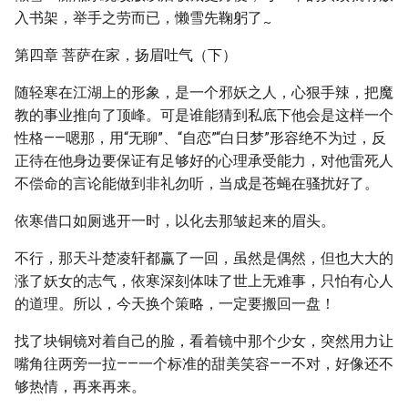
入书架，举手之劳而已，懒雪先鞠躬了
~
第四章 菩萨在家，扬眉吐气（下）
随轻寒在江湖上的形象，是一个邪妖之人，心狠手辣，把魔
教的事业推向了顶峰。可是谁能猜到私底下他会是这样一个
性格——嗯那，用“无聊”、“自恋”“白日梦”形容绝不为过，反
正待在他身边要保证有足够好的心理承受能力，对他雷死人
不偿命的言论能做到非礼勿听，当成是苍蝇在骚扰好了。
依寒借口如厕逃开一时，以化去那皱起来的眉头。
不行，那天斗楚凌轩都赢了一回，虽然是偶然，但也大大的
涨了妖女的志气，依寒深刻体味了世上无难事，只怕有心人
的道理。所以，今天换个策略，一定要搬回一盘！
找了块铜镜对着自己的脸，看着镜中那个少女，突然用力让
嘴角往两旁一拉——一个标准的甜美笑容——不对，好像还不
够热情，再来再来。