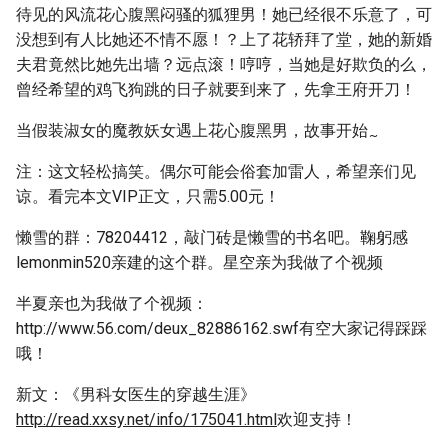
待见的风流花心腹黑闷骚的狐狸男！她已经很不乐意了，可
没想到有人比她还不情不愿！？上了花轿拜了堂，她的新婚
夫君竟然比她先出墙？远点滚！哼哼，当她是好欺负的么，
曾经希望的鸡飞狗跳的日子就要到来了，先拿王府开刀！
当假装淑女的魔教妖女遇上花心腹黑男，故事开始
~
注：这文轻松搞笑。偶尔可能会俗套加雷人，希望亲们见
谅。看完本文VIP正文，只需5.00元！
懒雪的群：78204412，敲门砖是懒雪的书名吧。鞠躬感
lemonmin520亲建的这个群。星空亲为我做了个视频
半夏亲也为我做了个视频：
http://www.56.com/deux_82886162.swf有空大家记得踩踩
哦！
新文：《男科女医生的穿越生涯》
http://read.xxsy.net/info/175041.html
欢迎支持！