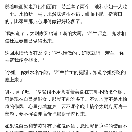
说着映画就走到她们面前。若兰拿了两个，她和小姐一人吃
一个。水怡晗一尝，果然味道很不错，甜而不腻，挺爽口
的，比家里那点心师傅做得好吃多了。
“我知道了，太尉家又聘请了新的大厨。”若兰叹息。鬼才相
信杜迎春自己做得出来。
这回水怡晗没有反驳：“管他谁做的，好吃就行。若兰，你
去帮我多拿些来。”
“小姐，你姓水名怡晗。”若兰忙忙的提醒，知道小姐好吃的
瘾上来了。
“那，算了吧……”尽管很不乐意看着美食在前却不能吃个够，
可是现在自己是淑女，那就不能吃多了。不过放弃不是水怡
晗的作风，心里打着盘算，要不哪个晚上搞个太尉府厨房一
夜游，要不撺掇爹高价把那厨子挖过来。
如果说自己和楚凌轩有哪点像的话，恐怕就是这样的锲而不