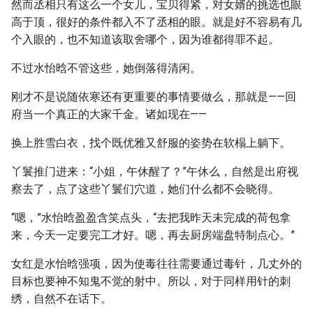
然而丞相只有这么一个女儿，宝贝得紧，对女婿的挑选也眼
高于顶，很好的条件都入不了丞相的眼。就是好不容易有几
个入眼的，也不知道该取舍哪个，因为谁都得罪不起。
不过水怡晗不管这些，她倒落得清闲。
刚才不是说随依寒还有更重要的事情要做么，那就是——回
府当一个真正的大家千金。诸如现在——
换上胜雪白衣，找个既优雅又舒服的姿势在软榻上躺下。
丫鬟推门进来：“小姐，午休醒了？”午休么，自然是出府视
察去了，点了这些丫鬟们穴道，她们什么都不会晓得。
“嗯，”水怡晗盈盈含笑点头，“去把我昨天未完成的荷包拿
来，今天一定要完工才好。嗯，再去厨房端盘特制点心。”
女红是水怡晗强项，因为使毒往往需要通过毒针，几丈外的
目标也要神不知鬼不觉的射中。所以，对于同样用针的刺
绣，自然不在话下。