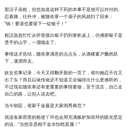
那汉子虽粗，但也知道这种下药的本事不是他可以对付的。
忍着痛，往外冲，被随依寒一个扇子的风就扫了回来：
“钱！要滚也要留下一锭银子！”
粗汉急急忙忙从怀里摸出银子扔到掌柜桌上，仿佛那银子是
烫手的山芋，一溜烟走了。
事情这才告结，随依寒满意的点点头，从酒楼窗户飘然跃
下，潇洒而去。
妖女劣事记录，今天又得翻开新的一页了，谁叫她忍不住又
出了头？而且以讹传讹还不知道又会编排出什么更难听的，
不过现在随依寒还有更重要的事情要做，至于流言，自己走
自己的路，让别人说去吧。
当今朝廷，谁家千金最是大家闺秀典范？
就连各家府里的粗使丫环也会用充满嫉妒加崇拜的眼光坚定
的说：“当然非丞相千金水怡晗莫属！”