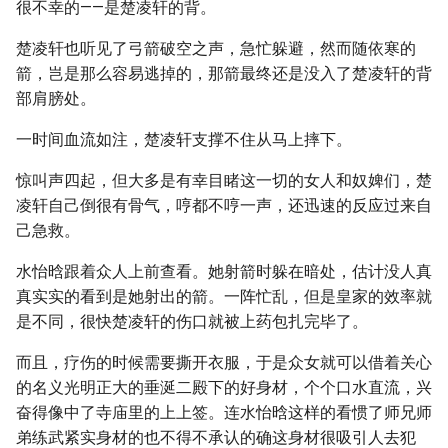
很不幸的——是楚凌轩的背。
楚凌轩也听见了弓箭破空之声，急忙躲避，然而随依寒的
箭，岂是那么容易逃掉的，那箭最终还是没入了楚凌轩的背
部肩膀处。
一时间血流如注，楚凌轩支撑不住从马上摔下。
惊叫声四起，但大多是有幸目睹这一切的女人和奴婢们，楚
凌轩自己倒很有骨气，哼都不哼一声，还迅速的反应过来自
己急救。
水怡晗跟着众人上前查看。她射箭时躲在暗处，估计没人真
真实实的看到是她射出的箭。一阵忙乱，但是皇家的效率就
是不同，很快楚凌轩的伤口就被上药包扎完毕了。
而且，疗伤的时候需要撕开衣服，于是众女就可以借着关心
的名义光明正大的垂涎二殿下的好身材，个个口水直流，兴
奋得像中了寺庙里的上上签。连水怡晗这样的看惯了师兄师
弟练武紧实身材的也不得不承认的确这身材很吸引人去犯