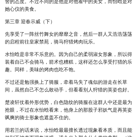
舍的态度。不过不同的是他是对他看中的美女，而怡晗是对
她心仪的美食。
第三章 迎春示威（下）
先享受了一阵丝竹舞女的靡靡之音，然后一群人又浩浩荡荡
的启程前往皇家禁苑，骑马狩猎烤肉玩乐。
水怡晗是非常不乐意的。因为自己的柔弱淑女形象，所以得
装着自己不会骑马，箭术也糟糕，这样还怎么享受打猎的乐
趣。同样，美味的烤肉也吃不饱。
不过还是勉强换上了骑服，牵着马失了魂似的游走在长草
间，虽然自己不怎么敢动手，但看看别人狩猎的英姿也好。
楚凌轩仗着外形优势，白色隐纹的骑服在这群人中还是最为
抢眼，不过在水怡晗看来，他身上的那股子邪妖气是再英姿
飒爽的骑士形象也遮盖不住的。
用若兰的话来说，水怡晗最最擅长透过现象看本质，而且能