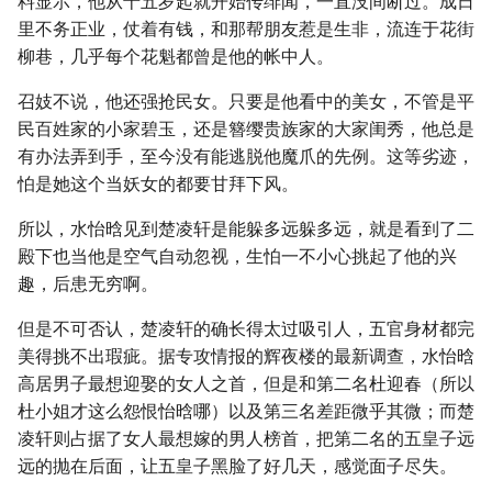
料显示，他从十五岁起就开始传绯闻，一直没间断过。成日
里不务正业，仗着有钱，和那帮朋友惹是生非，流连于花街
柳巷，几乎每个花魁都曾是他的帐中人。
召妓不说，他还强抢民女。只要是他看中的美女，不管是平
民百姓家的小家碧玉，还是簪缨贵族家的大家闺秀，他总是
有办法弄到手，至今没有能逃脱他魔爪的先例。这等劣迹，
怕是她这个当妖女的都要甘拜下风。
所以，水怡晗见到楚凌轩是能躲多远躲多远，就是看到了二
殿下也当他是空气自动忽视，生怕一不小心挑起了他的兴
趣，后患无穷啊。
但是不可否认，楚凌轩的确长得太过吸引人，五官身材都完
美得挑不出瑕疵。据专攻情报的辉夜楼的最新调查，水怡晗
高居男子最想迎娶的女人之首，但是和第二名杜迎春（所以
杜小姐才这么怨恨怡晗哪）以及第三名差距微乎其微；而楚
凌轩则占据了女人最想嫁的男人榜首，把第二名的五皇子远
远的抛在后面，让五皇子黑脸了好几天，感觉面子尽失。