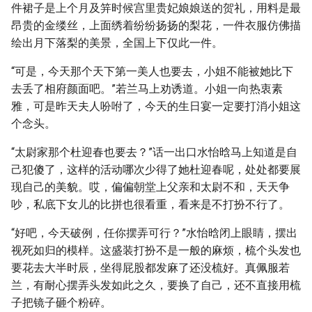
件裙子是上个月及笄时候宫里贵妃娘娘送的贺礼，用料是最
昂贵的金缕丝，上面绣着纷纷扬扬的梨花，一件衣服仿佛描
绘出月下落梨的美景，全国上下仅此一件。
“可是，今天那个天下第一美人也要去，小姐不能被她比下
去丢了相府颜面吧。”若兰马上劝诱道。小姐一向热衷素
雅，可是昨天夫人吩咐了，今天的生日宴一定要打消小姐这
个念头。
“太尉家那个杜迎春也要去？”话一出口水怡晗马上知道是自
己犯傻了，这样的活动哪次少得了她杜迎春呢，处处都要展
现自己的美貌。哎，偏偏朝堂上父亲和太尉不和，天天争
吵，私底下女儿的比拼也很看重，看来是不打扮不行了。
“好吧，今天破例，任你摆弄可行？”水怡晗闭上眼睛，摆出
视死如归的模样。这盛装打扮不是一般的麻烦，梳个头发也
要花去大半时辰，坐得屁股都发麻了还没梳好。真佩服若
兰，有耐心摆弄头发如此之久，要换了自己，还不直接用梳
子把镜子砸个粉碎。