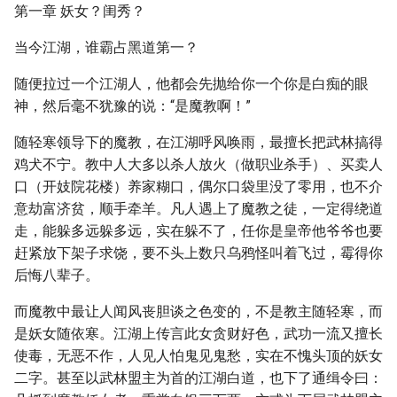
第一章 妖女？闺秀？
当今江湖，谁霸占黑道第一？
随便拉过一个江湖人，他都会先抛给你一个你是白痴的眼
神，然后毫不犹豫的说：“是魔教啊！”
随轻寒领导下的魔教，在江湖呼风唤雨，最擅长把武林搞得
鸡犬不宁。教中人大多以杀人放火（做职业杀手）、买卖人
口（开妓院花楼）养家糊口，偶尔口袋里没了零用，也不介
意劫富济贫，顺手牵羊。凡人遇上了魔教之徒，一定得绕道
走，能躲多远躲多远，实在躲不了，任你是皇帝他爷爷也要
赶紧放下架子求饶，要不头上数只乌鸦怪叫着飞过，霉得你
后悔八辈子。
而魔教中最让人闻风丧胆谈之色变的，不是教主随轻寒，而
是妖女随依寒。江湖上传言此女贪财好色，武功一流又擅长
使毒，无恶不作，人见人怕鬼见鬼愁，实在不愧头顶的妖女
二字。甚至以武林盟主为首的江湖白道，也下了通缉令曰：