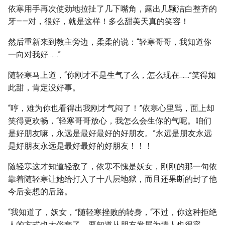
依寒用手再次使劲地拉扯了几下嘴角，露出几颗洁白整齐的
牙——对，很好，就是这样！多么甜美天真的笑容！
然后重新来到教主旁边，柔柔的说：“轻寒哥哥，我知道你
一向对我好……”
随轻寒马上道，“你刚才不是生气了么，怎么现在……”笑得如
此甜，肯定没好事。
“哼，难为你也看得出我刚才气闷了！”依寒心里骂，面上却
笑得更欢畅，“轻寒哥哥放心，我怎么会生你的气呢。咱们
是好朋友嘛，永远是最好最好的好朋友。”永远是朋友永远
是好朋友永远是最好最好的好朋友！！！
随轻寒这才知道轻敌了，依寒不愧是妖女，刚刚的那一句依
靠着随轻寒让她给打入了十八层地狱，而且还果断的封了他
今后妄想的后路。
“我知道了，妖女，”随轻寒挫败的转身，“不过，你这种拒绝
人的方式也太俗套了，要知道从朋友发展为情人也很容