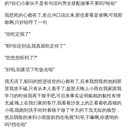
的?你们小家伙不是有句话叫男女搭配做事不累吗?哈哈":
我想死的心都有了,差点冲口说出来,那也要看是谁啊,可我那
敢啊,只好轻哼了一句
"你吃定我了"
"耶!你还别说,我真就吃定你了"
"您您您听到了?"
"好啦,别废话了吃饭去啦"
我无语了,郁闷的想进祖坟的心都有了,后来我想既然他妈那
里我攻不破,只有从本人着手了,趁那天晚上小雨在我家跟我
学习的时候我再下狠手吧,可后来事实证明黏糕的黏性有增
无减.晚上在我们家的客厅,我看着沙发上的正看着机器猫的
小雨,我跑到洗手间对着镜子做了半天的下流无耻的脸型，
然后阴险的来到小雨面前挡住电视"剑哥,干嘛啊,你透明的
吗?挡住啦"