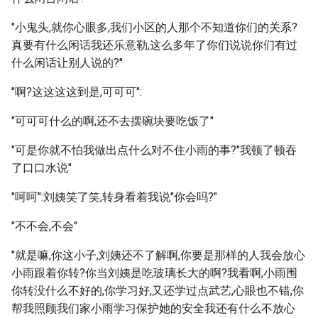
"小鬼头,就你心眼多,我们小区的人那个不知道你们的关系?
真要有什么闲话我还乐意勒,这么多年了你们说说你们有过
什么闲话让别人说的?"
"啊?这这这这到是,可可可":
"可可可什么的啊,还不去摆碗块要吃饭了"
"可是你就不怕我做出点什么对不住小雨的事?"我顿了顿吞
了口口水说"
"呵呵":刘姨笑了笑,转身看着我说"你会吗?"
"不不会,不会"
"就是嘛,你这小子,刘姨还不了解啊,你要是那样的人我会放心
小雨跟着你转?你当刘姨是吃玻璃长大的啊?我看啊,小雨围
你转没什么不好的,你学习好,又还学过点武艺,心眼也不错,你
帮我照顾我们家小雨学习保护她的安全我还有什么不放心