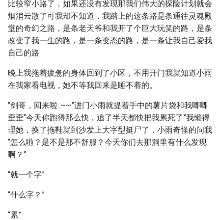
比较窄小路了，如果还没有发现那我们伟大的探险计划就会
烟消云散了可我却不知道，我踏上的这条路是条通往灵魂殿
堂的奇幻之路，是条老天爷和我开了个巨大玩笑的路，是条
改变了我一生的路，是一条变态的路，是一条让我自己爱我
自己的路
晚上我拖着疲惫的身体回到了小区，不用开门我就知道小雨
在我家看电视，她不等我回来是睡不着的。
“剑哥，回来啦·:~~”进门小雨就提着手中的薯片袋和我唧唧
歪歪“今天你跑得那么快，追了半天都快把我累死了”我懒得
理她，换了拖鞋就到沙发上大字型挺尸了，小雨奇怪的问我
“怎么啦？是不是那不舒服？今天你们去那洞里有什么发现
啊？”
“就一个字”
“什么字？”
“累”