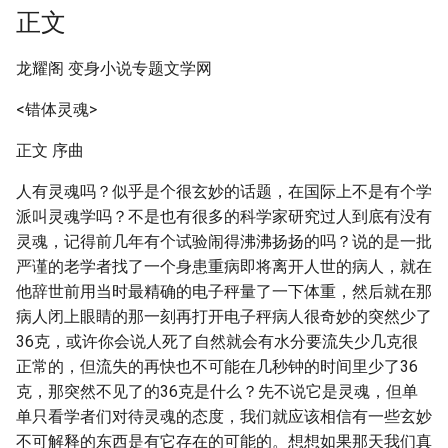
正文
龙耀阁 变身小说专题文学网
<错体灵魂>
正文 序曲
人有灵魂吗？似乎是个很玄妙的话题，在国际上不是有个学
派叫灵魂学吗？不是也有很多的科学家研究过人到底有没有
灵魂，记得前几年有个试验闹得沸沸扬扬的吗？说的是一批
严谨的老学者找了一个身患重病即将离开人世的病人，就在
他辞世前用当时最精确的电子秤量了一下体重，然后就在那
病人闭上眼睛的那一刻再打开电子秤病人很奇妙的突然少了
36克，或许你会说人死了自然就会有水分要流失少几克很
正常的，但流失的再快也不可能在几秒钟的时间里少了36
克，那突然不见了的36克是什么？先不说它是灵魂，但单
单只看学者们对待灵魂的态度，我们就应该相信有一些玄妙
不可解释的东西是有它存在的可能的。想想如果那天我们真