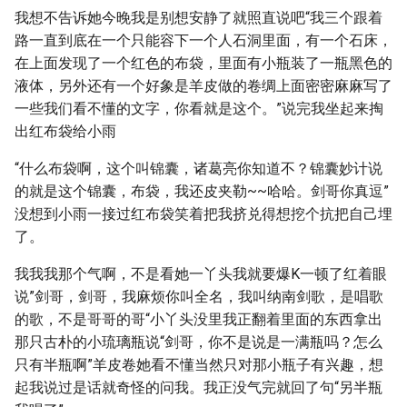
我想不告诉她今晚我是别想安静了就照直说吧“我三个跟着
路一直到底在一个只能容下一个人石洞里面，有一个石床，
在上面发现了一个红色的布袋，里面有小瓶装了一瓶黑色的
液体，另外还有一个好象是羊皮做的卷绸上面密密麻麻写了
一些我们看不懂的文字，你看就是这个。”说完我坐起来掏
出红布袋给小雨
“什么布袋啊，这个叫锦囊，诸葛亮你知道不？锦囊妙计说
的就是这个锦囊，布袋，我还皮夹勒~~哈哈。剑哥你真逗”
没想到小雨一接过红布袋笑着把我挤兑得想挖个抗把自己埋
了。
我我我那个气啊，不是看她一丫头我就要爆K一顿了红着眼
说”剑哥，剑哥，我麻烦你叫全名，我叫纳南剑歌，是唱歌
的歌，不是哥哥的哥“小丫头没里我正翻着里面的东西拿出
那只古朴的小琉璃瓶说“剑哥，你不是说是一满瓶吗？怎么
只有半瓶啊”羊皮卷她看不懂当然只对那小瓶子有兴趣，想
起我说过是话就奇怪的问我。我正没气完就回了句“另半瓶