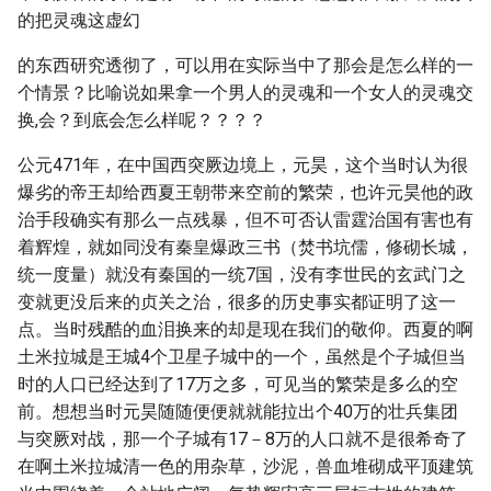
的把灵魂这虚幻
的东西研究透彻了，可以用在实际当中了那会是怎么样的一
个情景？比喻说如果拿一个男人的灵魂和一个女人的灵魂交
换,会？到底会怎么样呢？？？？
公元471年，在中国西突厥边境上，元昊，这个当时认为很
爆劣的帝王却给西夏王朝带来空前的繁荣，也许元昊他的政
治手段确实有那么一点残暴，但不可否认雷霆治国有害也有
着辉煌，就如同没有秦皇爆政三书（焚书坑儒，修砌长城，
统一度量）就没有秦国的一统7国，没有李世民的玄武门之
变就更没后来的贞关之治，很多的历史事实都证明了这一
点。当时残酷的血泪换来的却是现在我们的敬仰。西夏的啊
土米拉城是王城4个卫星子城中的一个，虽然是个子城但当
时的人口已经达到了17万之多，可见当的繁荣是多么的空
前。想想当时元昊随随便便就就能拉出个40万的壮兵集团
与突厥对战，那一个子城有17－8万的人口就不是很希奇了
在啊土米拉城清一色的用杂草，沙泥，兽血堆砌成平顶建筑