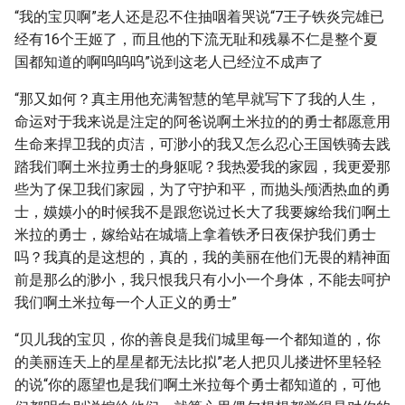
“我的宝贝啊”老人还是忍不住抽咽着哭说“7王子铁炎完雄已
经有16个王姬了，而且他的下流无耻和残暴不仁是整个夏
国都知道的啊呜呜呜”说到这老人已经泣不成声了
“那又如何？真主用他充满智慧的笔早就写下了我的人生，
命运对于我来说是注定的阿爸说啊土米拉的的勇士都愿意用
生命来捍卫我的贞洁，可渺小的我又怎么忍心王国铁骑去践
踏我们啊土米拉勇士的身躯呢？我热爱我的家园，我更爱那
些为了保卫我们家园，为了守护和平，而抛头颅洒热血的勇
士，嫫嫫小的时候我不是跟您说过长大了我要嫁给我们啊土
米拉的勇士，嫁给站在城墙上拿着铁矛日夜保护我们勇士
吗？我真的是这想的，真的，我的美丽在他们无畏的精神面
前是那么的渺小，我只恨我只有小小一个身体，不能去呵护
我们啊土米拉每一个人正义的勇士”
“贝儿我的宝贝，你的善良是我们城里每一个都知道的，你
的美丽连天上的星星都无法比拟”老人把贝儿搂进怀里轻轻
的说“你的愿望也是我们啊土米拉每个勇士都知道的，可他