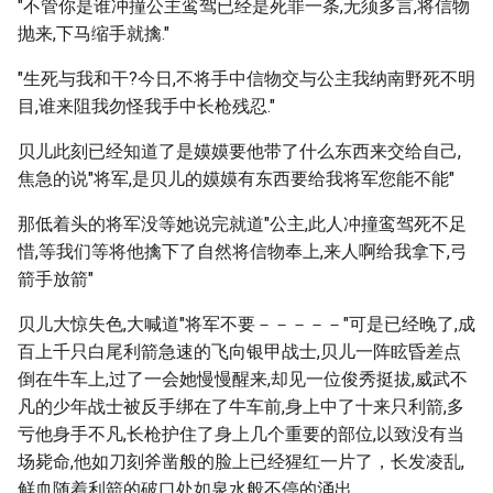
"不管你是谁冲撞公主鸾驾已经是死罪一条,无须多言,将信物
抛来,下马缩手就擒."
"生死与我和干?今日,不将手中信物交与公主我纳南野死不明
目,谁来阻我勿怪我手中长枪残忍."
贝儿此刻已经知道了是嫫嫫要他带了什么东西来交给自己,
焦急的说"将军,是贝儿的嫫嫫有东西要给我将军您能不能"
那低着头的将军没等她说完就道"公主,此人冲撞鸾驾死不足
惜,等我们等将他擒下了自然将信物奉上,来人啊给我拿下,弓
箭手放箭"
贝儿大惊失色,大喊道"将军不要－－－－－"可是已经晚了,成
百上千只白尾利箭急速的飞向银甲战士,贝儿一阵眩昏差点
倒在牛车上,过了一会她慢慢醒来,却见一位俊秀挺拔,威武不
凡的少年战士被反手绑在了牛车前,身上中了十来只利箭,多
亏他身手不凡,长枪护住了身上几个重要的部位,以致没有当
场毙命,他如刀刻斧凿般的脸上已经猩红一片了，长发凌乱,
鲜血随着利箭的破口处如泉水般不停的涌出.