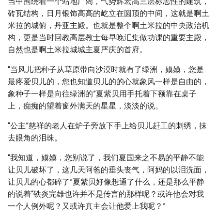
当中围绕着一个站地广阔，气势辉宏高三层标志性的建筑，
砖瓦结构，日月银饰高高的屹立在圆顶的中间，这就是啊土
米拉的城俯，丹亚主殿。也就是整个啊土米拉的中央政治机
构，更是当时回教高层教士每早晚汇集做功课的重要主殿，
自然也是啊土米拉城城主夏严庆的首府。
“当风儿把种子从草原带向沙漠时就有了绿洲，嫫嫫，您是
最疼爱贝儿的，您也知道贝儿的的心就象风一样是自由的，
象种子一样是向往绿洲的”夏紫贝用手托着下额靠在桌子
上，痴痴的望着窗外满天的星星，淡淡的说。
“公主”慈祥的老人在炉子旁放下手上给贝儿赶工的刺绣，抹
去眼角的泪珠。
“我知道，嫫嫫，您别说了，我们夏国来之不易的平静不能
让贝儿破坏了，这几天阿爸的垂头丧气，阿妈的以泪洗面，
让贝儿的心都碎了”夏紫贝好像想通了什么，还是那么平静
的说着“铁炎完雄也许并不是传言的那样呢？或许他会对我
一个人例外呢？又或许真主会让他爱上我呢？”