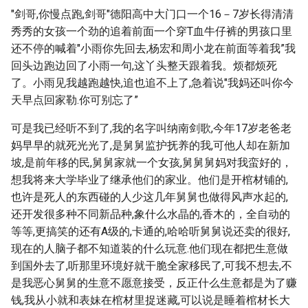
"剑哥,你慢点跑,剑哥"德阳高中大门口一个16－7岁长得清清
秀秀的女孩一个劲的追着前面一个穿T血牛仔裤的男孩口里
还不停的喊着"小雨你先回去,杨宏和周小龙在前面等着我”我
回头边跑边回了小雨一句,这丫头整天跟着我。烦都烦死
了。小雨见我越跑越快,追也追不上了,急着说"我妈还叫你今
天早点回家勒.你可别忘了”
可是我已经听不到了,我的名字叫纳南剑歌,今年17岁老爸老
妈早早的就死光光了,是舅舅监护抚养的我,可他人却在新加
坡,是前年移的民,舅舅家就一个女孩,舅舅舅妈对我蛮好的，
想我将来大学毕业了继承他们的家业。他们是开棺材铺的,
也许是死人的东西碰的人少这几年舅舅也做得风声水起的,
还开发很多种不同新品种,象什么水晶的,香木的，全自动的
等等,更搞笑的还有A级的,卡通的,哈哈听舅舅说还卖的很好,
现在的人脑子都不知道装的什么玩意.他们现在都把生意做
到国外去了,听那里环境好就干脆全家移民了,可我不想去,不
是我恶心舅舅的生意不愿意接受，反正什么生意都是为了赚
钱,我从小就和表妹在棺材里捉迷藏,可以说是睡着棺材长大