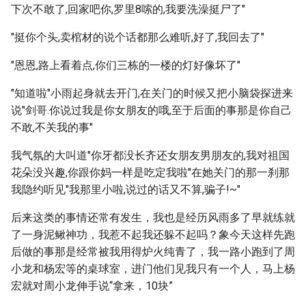
下次不敢了,回家吧你,罗里8嗦的,我要洗澡挺尸了"
"挺你个头,卖棺材的说个话都那么难听,好了,我回去了"
"恩恩,路上看着点,你们三栋的一楼的灯好像坏了"
"知道啦"小雨起身就去开门,在关门的时候又把小脑袋探进来
说"剑哥.你说过我是你女朋友的哦,至于后面的事那是你自己
不敢,不关我的事"
我气氛的大叫道"你牙都没长齐还女朋友男朋友的,我对祖国
花朵没兴趣,你跟你妈一样是吃定我啦"在她关门的那一刹那
我隐约听见"我那里小啦,说过的话又不算,骗子!~"
后来这类的事情还常有发生，我也是经历风雨多了早就练就
了一身泥鳅神功，我惹不起我还躲不起吗？象今天这样先跑
后做的事那是经常被我用得炉火纯青了，我一路小跑到了周
小龙和杨宏等的桌球室，进门他们见我只有一个人，马上杨
宏就对周小龙伸手说“拿来，10块”