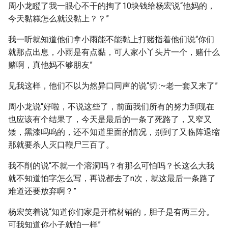
周小龙瞪了我一眼心不干的掏了10块钱给杨宏说“他妈的，
今天黏糕怎么就没黏上？？”
我一听就知道他们拿小雨能不能黏上打赌指着他们说“你们
就那点出息，小雨是有点黏，可人家小丫头片一个，赌什么
赌啊，真他妈不够朋友”
见我这样，他们不以为然异口同声的说“切·:~老一套又来了”
周小龙说“好啦，不说这些了，前面我们所有的努力到现在
也应该有个结果了，今天是最后的一条了死路了，又窄又
矮，黑漆吗呜的，还不知道里面的情况，别到了又临阵退缩
那就要杀人灭口鞭尸三百了。
我不削的说“不就一个溶洞吗？有那么可怕吗？长这么大我
就不知道怕字怎么写，再说都去了n次，就这最后一条路了
难道还要放弃啊？”
杨宏笑着说“知道你们家是开棺材铺的，胆子是有两三分。
可我知道你小子就怕一样”