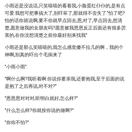
小雨还是没说话,只笑嘻嘻的看着我,小脸蛋红仆仆的,是有点
可爱.我想可把事搞大了,别吓坏了,那就得不尝失了."怕了吧?
怕的话你就说啊,要不你就早点回去,恩,对了,早点回去,想清
楚,愿意做我的女朋友吗?愿意被我恩恩反正后面还有很多厉
害的,在你没想清楚之前你最好别来找我"
小雨还是那么笑嘻嘻的,我怎么感觉傻不拉几的啊，我的个
神啊,别真的吓出个毛病来了
"小雨小雨":
"啊什么啊?我听着啊.你说你要亲我,还要抱我,至于后面的说
是抱了之后再说,对不对?"
"恩恩恩对对对,听明白就好,怎么样?"
"什么怎么样?你就按你说的做啊?"
"你你不怕?"