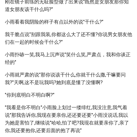
刚在镜子前练的无耻脸型做了出来说"既然是女朋友那你知
道女朋友该干什么吗?"
小雨看着我阴险的样子有点以外的说"干什么?"
我干脆点说"别跟我装,你都这么大了还不懂?你说男女朋友他
们在一起的时候会干什么?"
小雨扑哧一笑,我马上沉声说"笑什么笑,严肃点，我和你谈正
经的"
小雨就严肃的说"那你说该干什么,你就干什么撒,干嘛要问
我?"天啊,这不是玩我吗?她到底是懂了没懂啊?
"你到底明白不明白啊?"
"我看是你不明白"小雨脸上划过一缕绯红,我没注意,我气着
说"那我告诉你,我现在要亲你,还还要还要"小雨没说话,我以
为她是害怕了,继续说"哈哈,怕了吧?我现在就要亲你了,亲了
你,我还要抱你,还要后面的抱了再说"