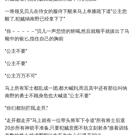
一将领见贝儿在侍女的服侍下醒来马上单膝跪下道"公主您
醒了,犯贼纳南野已经拿下了"
"你－－－－－"贝儿一声悲愤的矫喝,然后就顺手就拔出了马
靴中的银匕,指住自己的胸前
"公主不要"
"公主不要"
"公主万万不可"
马上所有军士都乱成一团,都大喊到,而且其中还有那位叫纳
南野的勇士不顾身危也大喊道.“公主不要”
"你们都别拦我,走开,"
"走开都走开"马上就有一位带头将军下令道"所有将士后退
20步所有神箭手准备,只要犯贼意图不轨立刻射杀"接着训练