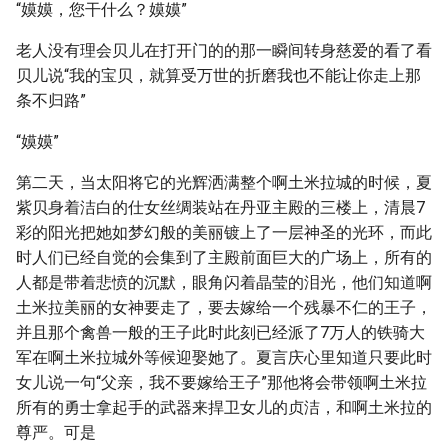
“嫫嫫，您干什么？嫫嫫”
老人没有理会贝儿在打开门的的那一瞬间转身慈爱的看了看
贝儿说“我的宝贝，就算受万世的折磨我也不能让你走上那
条不归路”
“嫫嫫”
第二天，当太阳将它的光辉洒满整个啊土米拉城的时候，夏
紫贝身着洁白的仕女丝绸装站在丹亚主殿的三楼上，清晨7
彩的阳光把她如梦幻般的美丽镀上了一层神圣的光环，而此
时人们已经自觉的会集到了主殿前面巨大的广场上，所有的
人都是带着悲愤的沉默，眼角闪着晶莹的泪光，他们知道啊
土米拉美丽的女神要走了，要去嫁给一个残暴不仁的王子，
并且那个禽兽一般的王子此时此刻已经派了7万人的铁骑大
军在啊土米拉城外等候迎娶她了。夏言庆心里知道只要此时
女儿说一句“父亲，我不要嫁给王子”那他将会带领啊土米拉
所有的勇士拿起手的武器来捍卫女儿的贞洁，和啊土米拉的
尊严。可是