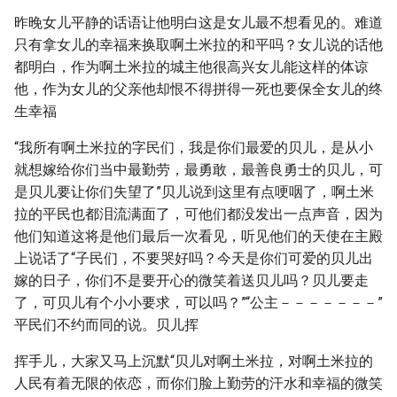
昨晚女儿平静的话语让他明白这是女儿最不想看见的。难道
只有拿女儿的幸福来换取啊土米拉的和平吗？女儿说的话他
都明白，作为啊土米拉的城主他很高兴女儿能这样的体谅
他，作为女儿的父亲他却恨不得拼得一死也要保全女儿的终
生幸福
“我所有啊土米拉的字民们，我是你们最爱的贝儿，是从小
就想嫁给你们当中最勤劳，最勇敢，最善良勇士的贝儿，可
是贝儿要让你们失望了”贝儿说到这里有点哽咽了，啊土米
拉的平民也都泪流满面了，可他们都没发出一点声音，因为
他们知道这将是他们最后一次看见，听见他们的天使在主殿
上说话了“子民们，不要哭好吗？今天是你们可爱的贝儿出
嫁的日子，你们不是要开心的微笑着送贝儿吗？贝儿要走
了，可贝儿有个小小要求，可以吗？”“公主－－－－－－－”
平民们不约而同的说。贝儿挥
挥手儿，大家又马上沉默“贝儿对啊土米拉，对啊土米拉的
人民有着无限的依恋，而你们脸上勤劳的汗水和幸福的微笑