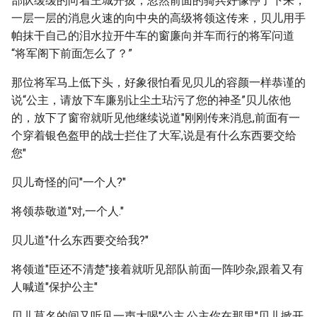
部队缓缓的向着王城开拔，忽然前面的骑兵好像停了下来，
一层一层的消息火速的向中央的高级将领这传来，贝儿用手
帕抹干自己的泪水拉开牛车的窗廉向并车而行的将军问道
“将军阁下前面怎么了？”
那位将军马上低下头，好象很怕看见贝儿的容颜一样恭谨的
说“公主，请放下车廉别让尘土玷污了您的神圣”贝儿依他
的，放下了窗帘就听见他继续说道"刚刚传来消息,前面有一
个穿着银色盔甲的战士拦住了大军,说是有什么东西要交给
您"
贝儿奇怪的问"一个人?"
将领恭敬道"对,一个人."
贝儿道"什么东西要交给我?"
将领道"臣还不清楚"接着就听见部队前面一阵吵杂,跟着又有
人喊道"保护公主"
贝儿莫名的间又听见一声大喝"公主,公主你在那里"贝儿掀开