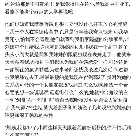
的,说怕那是不可能的,只是我觉得现在还小,等我高中毕业了,
看能不能考个好点的大学再说吧
他们也知道我懂事听话,也很自立也没什么好不放心的就留
下我一个人在常德读高中了,只是每年给我寄点钱来,可我毕
竟还小,怕我不会管理,他们就寄到我们家隔壁的刘姨家里,让
刘姨每个月给我,陈雨就是刘姨的女儿和我在一个高中,这丫
头从小到大就是我和我妹妹的跟屁虫现在表妹走了，他就来
天天粘着我,弄得同学们都以为我们在谈恋爱一样,可她还是
一如既往的象块黏糕,为这事老师还找我谈过几次话,不过都
被我解释过去了,最最最烦的是我现在都到高2了,就因为她的
关系我可怜的一个女朋友都没找到过,怎么找啊,刚找一个合
心意的想一块说说话,逛逛街什么什么的,她就神出鬼没的左
一句"剑哥"右一句"剑哥"我自己都听得发毛更别说人家女孩
了,我气得7窍生烟,就大着胆子和刘姨说了几句没想到刘姨的
话更加深了黏糕的粘性.
"刘姨,我都17了,小雨这样天天跟着我前赶后赶的,你不怕听到
什么闲言闲语?"