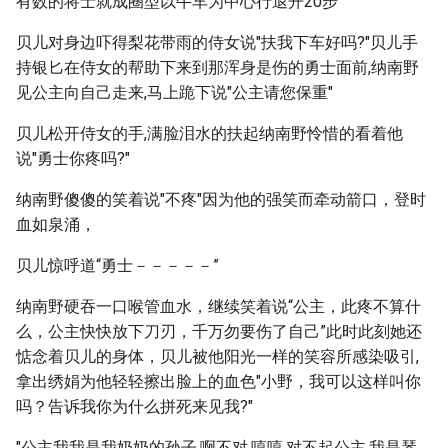
有数的将士就成圈型以牛车为中心行退开20步
贝儿对身边吓得梨花带雨的侍女说"扶我下车好吗?"贝儿手
持银匕在侍女的帮助下来到那浑身是伤的勇士面前,纳南野
见公主向自己走来,马上跪下说"公主请您保重"
贝儿松开侍女的手,满脸泪水的扶起纳南野怜惜的看着他
说"勇士你疼吗?"
纳南野傻傻的笑着说"不疼"因为他的强笑而牵动箭口，登时
血如泉涌，
贝儿惊呼道“勇士－－－－－”
纳南野硬吞一口喉管血水，继续笑着说“公主，此疼不算什
么，公主快快放下刀刃，千万勿要伤了自己”此时此刻她还
惦念着贝儿的身体，贝儿被他阳光一样的笑容所感染吸引,
拿出绣娟为他轻轻擦出脸上的血色"小野，我可以这样叫你
吗？告诉我你为什么拼死来见我?"
"公主我我是我奶奶的孙子,啊不对,嘻嘻,对不起公主,我是琴