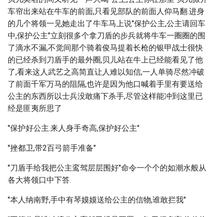
车帘出来站在牛车的前面,只看见部队的前面人仰马翻.进身
的几个将领一见她走出了牛车马上说"保护公主,公主请回车
中,保护公主"立刻很多个拿刀盾的步兵就将牛车一圈圈的围
了滴水不漏,不觉间那个骑着俊马提着长枪的银甲战士很快
的已经杀到刀盾手的最外圈,贝儿站在牛上已经能看见了他
了,看来这人武艺之高简直让人难以知信,一人单骑尽然冲破
了前面千军万马的阻隔,也许是因为他口喊着手里有要送给
公主的东西所以士兵没敢痛下杀手,尽管这样能冲到这里已
经是匪夷所思了
"保护好公主.来人身手奇高,保护好公主"
"挫都卫,带2百弓箭手准备"
"刀盾手给我把公主鸾驾层层围好"命令一个个的如潮水般从
各大将领口中下答.
"本人纳南野,手中有琴嫫嫫送给公主的信物,谁敢拦我"