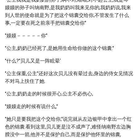
嫫嫫的孙子叫纳南野,是我奶奶叫我来见你的,我奶奶说,我来
到人世的使命就是为了把这个锦囊交给你,不管发生了什么
事,一定要在死之前亲手把锦囊交给你"
"嫫嫫－－－－－你"
"公主,奶奶已经死了,是她用生命给你做的这个锦囊."
"什么?"贝儿又是一阵眩晕‘
"公主保重,公主"还好这次贝儿没有晕过去,身边的侍女见情况
不对马上扶住了她.
"公主,奶奶走的时候很开心,公主不必伤心,
"嫫嫫走的时候有说什么,"
"她只是要我把这个交给你,"说完就从左边银甲中拿出一个红
色的锦囊.看到这里,贝儿更是泣不成声了,难怪纳南野左边胸
膛没中一箭,他并不是保护自己,而是保护他怀里的锦囊,