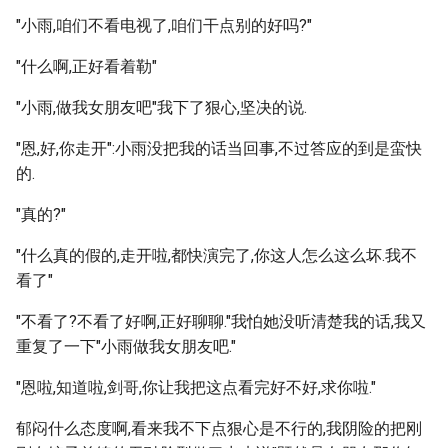
"小雨,咱们不看电视了,咱们干点别的好吗?"
"什么啊,正好看着勒"
"小雨,做我女朋友吧"我下了狠心,坚决的说.
"恩,好,你走开":小雨没把我的话当回事,不过答应的到是蛮快
的.
"真的?"
"什么真的假的,走开啦,都快演完了,你这人怎么这么坏.我不
看了"
"不看了?不看了好啊,正好聊聊."我怕她没听清楚我的话,我又
重复了一下"小雨做我女朋友吧."
"恩啦,知道啦,剑哥,你让我把这点看完好不好,求你啦."
郁闷什么态度啊,看来我不下点狠心是不行的,我阴险的把刚