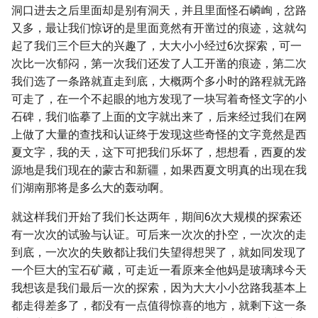
洞口进去之后里面却是别有洞天，并且里面怪石嶙峋，岔路
又多，最让我们惊讶的是里面竟然有开凿过的痕迹，这就勾
起了我们三个巨大的兴趣了，大大小小经过6次探索，可一
次比一次郁闷，第一次我们还发了人工开凿的痕迹，第二次
我们选了一条路就直走到底，大概两个多小时的路程就无路
可走了，在一个不起眼的地方发现了一块写着奇怪文字的小
石碑，我们临摹了上面的文字就出来了，后来经过我们在网
上做了大量的查找和认证终于发现这些奇怪的文字竟然是西
夏文字，我的天，这下可把我们乐坏了，想想看，西夏的发
源地是我们现在的蒙古和新疆，如果西夏文明真的出现在我
们湖南那将是多么大的轰动啊。
就这样我们开始了我们长达两年，期间6次大规模的探索还
有一次次的试验与认证。可后来一次次的扑空，一次次的走
到底，一次次的失败都让我们失望得想哭了，就如同发现了
一个巨大的宝石矿藏，可走近一看原来全他妈是玻璃球今天
我想该是我们最后一次的探索，因为大大小小岔路我基本上
都走得差多了，都没有一点值得惊喜的地方，就剩下这一条