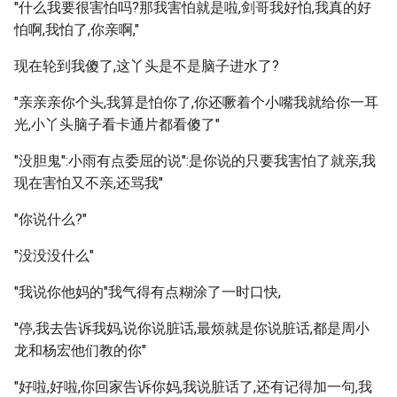
"什么我要很害怕吗?那我害怕就是啦,剑哥我好怕,我真的好
怕啊,我怕了,你亲啊,"
现在轮到我傻了,这丫头是不是脑子进水了?
"亲亲亲你个头,我算是怕你了,你还噘着个小嘴我就给你一耳
光,小丫头脑子看卡通片都看傻了"
"没胆鬼":小雨有点委屈的说":是你说的只要我害怕了就亲,我
现在害怕又不亲,还骂我"
"你说什么?"
"没没没什么"
"我说你他妈的"我气得有点糊涂了一时口快,
"停,我去告诉我妈,说你说脏话,最烦就是你说脏话,都是周小
龙和杨宏他们教的你"
"好啦,好啦,你回家告诉你妈,我说脏话了,还有记得加一句,我