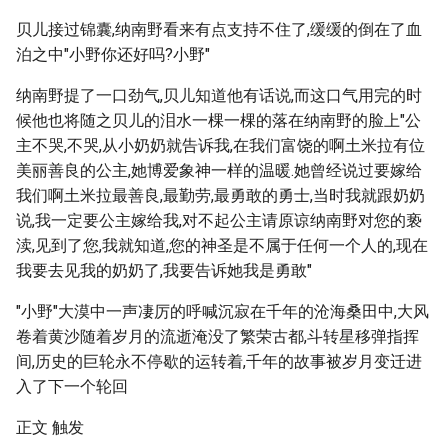
贝儿接过锦囊,纳南野看来有点支持不住了,缓缓的倒在了血
泊之中"小野你还好吗?小野"
纳南野提了一口劲气,贝儿知道他有话说,而这口气用完的时
候他也将随之贝儿的泪水一棵一棵的落在纳南野的脸上"公
主不哭,不哭,从小奶奶就告诉我,在我们富饶的啊土米拉有位
美丽善良的公主,她博爱象神一样的温暖.她曾经说过要嫁给
我们啊土米拉最善良,最勤劳,最勇敢的勇士,当时我就跟奶奶
说,我一定要公主嫁给我,对不起公主请原谅纳南野对您的亵
渎,见到了您,我就知道,您的神圣是不属于任何一个人的,现在
我要去见我的奶奶了,我要告诉她我是勇敢"
"小野"大漠中一声凄厉的呼喊沉寂在千年的沧海桑田中,大风
卷着黄沙随着岁月的流逝淹没了繁荣古都,斗转星移弹指挥
间,历史的巨轮永不停歇的运转着,千年的故事被岁月变迁进
入了下一个轮回
正文 触发