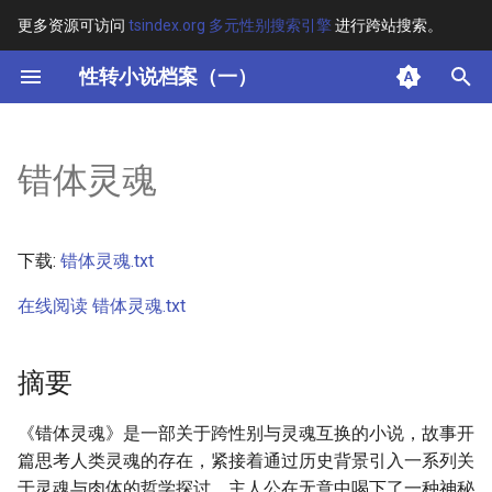
更多资源可访问
tsindex.org 多元性别搜索引擎
进行跨站搜索。
键
性转小说档案（一）
入
摘要
以
错体灵魂
开
其他信息 [Processed Page
Metadata]
始
下载:
错体灵魂.txt
搜
正文
在线阅读 错体灵魂.txt
索
摘要
《错体灵魂》是一部关于跨性别与灵魂互换的小说，故事开
篇思考人类灵魂的存在，紧接着通过历史背景引入一系列关
于灵魂与肉体的哲学探讨。主人公在无意中喝下了一种神秘