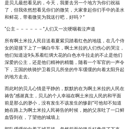
是贝儿最想看见的，今天，我要去另一个地方为你们祝福
了，但我依然想看见你们的微笑，大家拿起你们手中的圣水
和鲜花，带着微笑为我送行吧，好吗？”
“公主－－－－－－”人们又一次哽咽着泣声道
所有啊土米拉人民目送着夏紫贝踏着红色的地毯，在几个侍
女的迎接下上了一辆白牛车，啊土米拉的人们伤心的哭泣，
他们知道这9头系着红绸大花的白色水牛拉走的不止是他们
深爱的公主，还是他们精神的精髓，随着一个军官的一声令
下，王国的铁骑护卫着贝儿所坐的牛车缓缓的向着太阳升起
的地方走去。
而此时的贝儿心情是平静的，默默的在为啊土米拉的人民在
祷告“感谢真主，贝儿的个人幸福在啊土米拉人民的和平面
前是那么的渺小，没有发生不该发生的惨剧”可他却不知道
她在路上为啊土米拉人民祷告的时候，她的父亲吐了一口鲜
血昏到在，了望他的城墙上