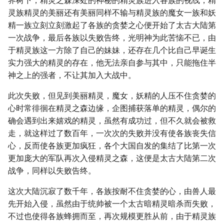
界树下，精灵之森深处的神秘的精灵族进入各族的视线，精
灵族精灵的美丽还有美丽同样不输与精灵族的魔女一族和妖
精一族立刻立刻激起了各族的贪婪之心便开始了太古大陆第
一次战争，最后各族以失败告终，光明神为此苦恼不已，由
于精灵族这一方除了自己的妹妹，还存在几个比自己早诞生
实力强大的精灵的存在，他无法亲自参与其中，只能拖住半
神之上的强者，不让其加入大战中。
此次失败，但见到美丽精灵，魔女，妖精的人压不住贪婪的
心时常徘徊在精灵之森边缘，企图捕获落单的精灵，偶尔的
确会遇到出来嬉戏的精灵，虽然有成功过，但不久就会被救
走，就这样过了数百年，一次次的失败并没有使各族丧失信
心，反而使各族更加疯狂，各个大国自发的集结了比第一次
更加庞大的军队再次入侵精灵之森，这便是太古大陆第二次
战争，同样以失败告终。
这次大陆沉寂了数千年，各族按耐不住贪婪的心，由兽人最
先开始入侵，虽然由于统帅被一个太古暗精灵暗杀而失败，
不过也使得各族蜂拥而至，再次规模更胜从前，由于精灵族