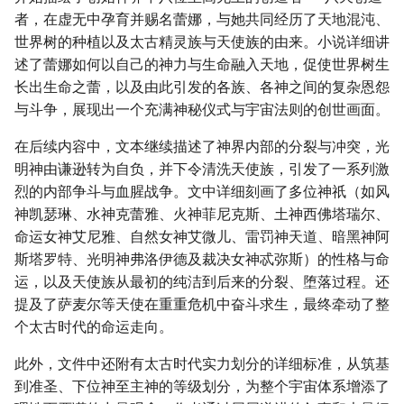
者，在虚无中孕育并赐名蕾娜，与她共同经历了天地混沌、
世界树的种植以及太古精灵族与天使族的由来。小说详细讲
述了蕾娜如何以自己的神力与生命融入天地，促使世界树生
长出生命之蕾，以及由此引发的各族、各神之间的复杂恩怨
与斗争，展现出一个充满神秘仪式与宇宙法则的创世画面。
在后续内容中，文本继续描述了神界内部的分裂与冲突，光
明神由谦逊转为自负，并下令清洗天使族，引发了一系列激
烈的内部争斗与血腥战争。文中详细刻画了多位神祇（如风
神凯瑟琳、水神克蕾雅、火神菲尼克斯、土神西佛塔瑞尔、
命运女神艾尼雅、自然女神艾微儿、雷罚神天道、暗黑神阿
斯塔罗特、光明神弗洛伊德及裁决女神忒弥斯）的性格与命
运，以及天使族从最初的纯洁到后来的分裂、堕落过程。还
提及了萨麦尔等天使在重重危机中奋斗求生，最终牵动了整
个太古时代的命运走向。
此外，文件中还附有太古时代实力划分的详细标准，从筑基
到准圣、下位神至主神的等级划分，为整个宇宙体系增添了