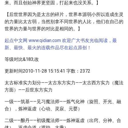
来。而且创始神界更坚固，打起来也没关系。】
【后世世界因为是太古的碎片，世界本源弱小所以造成生灵
的力量比太古弱，当然别拿不同世界的人比，他们在自己的
世界的力量与世界的对比是相同的。】
起点中文网 www.qidian.com 欢迎广大书友光临阅读，最
新、最快、最火的连载作品尽在起点原创！
等级对比&183;改
更新时间2010-11-28 15:15:41 字数：2372
太古标准实力划分——太古东方实力——太古西方实力（魔法
方面）——后世东方实力
一级——筑基——见习魔法师——炼气化神（旋照、开光、融
合），炼神返虚（心动、灵寂、元婴）
二级——酿丹——初级魔法师——炼神返虚（出窍、分神、合
体），返虚合道（渡劫、大乘）