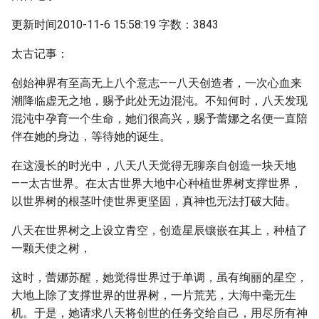
更新时间2010-11-6 15:58:19 字数：3843
太古记事：
创始神界有至高无上八个意志——八天创造者，一次心血来
潮降临虚无之地，赐予此处无边混沌。不知何时，八天发现
混沌中孕育一个生命，她们很高兴，赐予蕾娜之名便一直陪
伴在她的身边，等待她的诞生。
在这漫长的时光中，八天八天觉得无聊亲自创造一块天地
——太古世界。在太古世界大地中心种植世界树支撑世界，
以世界树的根茎叶使世界更坚固，真神也无法打破大陆。
八天在世界树之上设立青空，创造星辰镶嵌在其上，种植了
一颗天使之树，
这时，蕾娜苏醒，她觉得世界过于单调，虽有绚丽的星空，
大地上除了支撑世界的世界树，一片荒芜，大海中毫无生
机。于是，她请求八天将创世的任务交给自己，用尽所有神