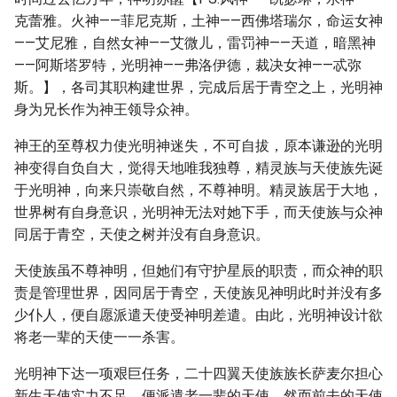
克蕾雅。火神——菲尼克斯，土神——西佛塔瑞尔，命运女神
——艾尼雅，自然女神——艾微儿，雷罚神——天道，暗黑神
——阿斯塔罗特，光明神——弗洛伊德，裁决女神——忒弥
斯。】，各司其职构建世界，完成后居于青空之上，光明神
身为兄长作为神王领导众神。
神王的至尊权力使光明神迷失，不可自拔，原本谦逊的光明
神变得自负自大，觉得天地唯我独尊，精灵族与天使族先诞
于光明神，向来只崇敬自然，不尊神明。精灵族居于大地，
世界树有自身意识，光明神无法对她下手，而天使族与众神
同居于青空，天使之树并没有自身意识。
天使族虽不尊神明，但她们有守护星辰的职责，而众神的职
责是管理世界，因同居于青空，天使族见神明此时并没有多
少仆人，便自愿派遣天使受神明差遣。由此，光明神设计欲
将老一辈的天使一一杀害。
光明神下达一项艰巨任务，二十四翼天使族族长萨麦尔担心
新生天使实力不足，便派遣老一辈的天使，然而前去的天使