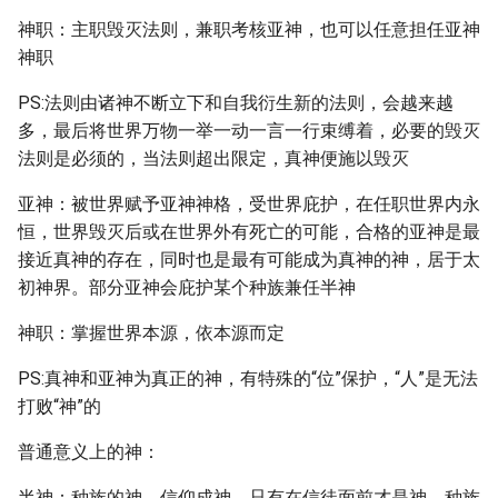
神职：主职毁灭法则，兼职考核亚神，也可以任意担任亚神
神职
PS:法则由诸神不断立下和自我衍生新的法则，会越来越
多，最后将世界万物一举一动一言一行束缚着，必要的毁灭
法则是必须的，当法则超出限定，真神便施以毁灭
亚神：被世界赋予亚神神格，受世界庇护，在任职世界内永
恒，世界毁灭后或在世界外有死亡的可能，合格的亚神是最
接近真神的存在，同时也是最有可能成为真神的神，居于太
初神界。部分亚神会庇护某个种族兼任半神
神职：掌握世界本源，依本源而定
PS:真神和亚神为真正的神，有特殊的“位”保护，“人”是无法
打败“神”的
普通意义上的神：
半神：种族的神，信仰成神，只有在信徒面前才是神，种族