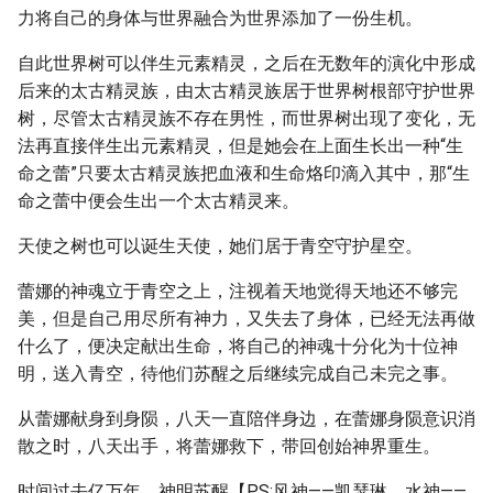
力将自己的身体与世界融合为世界添加了一份生机。
自此世界树可以伴生元素精灵，之后在无数年的演化中形成
后来的太古精灵族，由太古精灵族居于世界树根部守护世界
树，尽管太古精灵族不存在男性，而世界树出现了变化，无
法再直接伴生出元素精灵，但是她会在上面生长出一种“生
命之蕾”只要太古精灵族把血液和生命烙印滴入其中，那“生
命之蕾中便会生出一个太古精灵来。
天使之树也可以诞生天使，她们居于青空守护星空。
蕾娜的神魂立于青空之上，注视着天地觉得天地还不够完
美，但是自己用尽所有神力，又失去了身体，已经无法再做
什么了，便决定献出生命，将自己的神魂十分化为十位神
明，送入青空，待他们苏醒之后继续完成自己未完之事。
从蕾娜献身到身陨，八天一直陪伴身边，在蕾娜身陨意识消
散之时，八天出手，将蕾娜救下，带回创始神界重生。
时间过去亿万年，神明苏醒【PS:风神——凯瑟琳，水神——