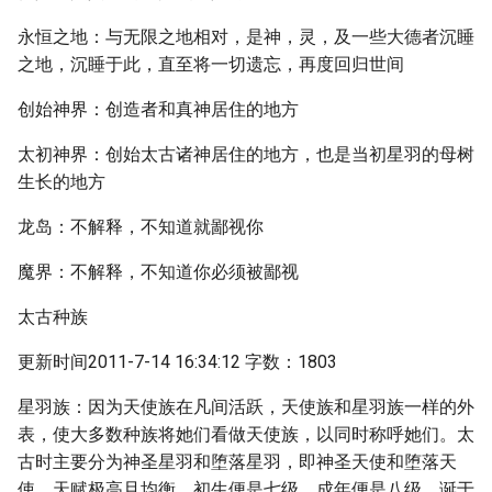
永恒之地：与无限之地相对，是神，灵，及一些大德者沉睡
之地，沉睡于此，直至将一切遗忘，再度回归世间
创始神界：创造者和真神居住的地方
太初神界：创始太古诸神居住的地方，也是当初星羽的母树
生长的地方
龙岛：不解释，不知道就鄙视你
魔界：不解释，不知道你必须被鄙视
太古种族
更新时间2011-7-14 16:34:12 字数：1803
星羽族：因为天使族在凡间活跃，天使族和星羽族一样的外
表，使大多数种族将她们看做天使族，以同时称呼她们。太
古时主要分为神圣星羽和堕落星羽，即神圣天使和堕落天
使，天赋极高且均衡，初生便是七级，成年便是八级，诞于