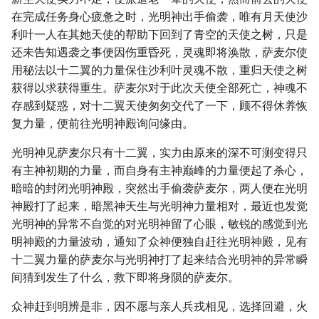
在完成任务身心疲惫之时，光明神出手偷袭，唯有月天使沙
利叶一人在其她天使的帮助下回到了青空的天使之树，只是
还未告知遇袭之事便因伤重昏死，灵魂即将涣散，萨麦尔使
用秘法以十二翼的力量保住沙利叶灵魂不散，重归天使之树
获得以求获得重生。萨麦尔对于此次天使全部死亡，神魂不
存感到疑惑，对十二翼天使匆匆交代了一下，顾不得休养恢
复力量，便前往光明神殿询问缘由。
光明神见萨麦尔只有十二翼，实力由原来的深不可测变得只
有主神初期的力量，而自身有主神巅峰的力量便起了杀心，
暗暗的封闭光明神殿，突然出手偷袭萨麦尔，两人便在光明
神殿打了起来，暗黑神天生与光明神力量相对，最近也发觉
光明神的异常不自觉的对光明神留了心眼，敏锐的感觉到光
明神殿的力量波动，通知了众神便独自赶往光明神殿，见有
十二翼力量的萨麦尔与光明神打了起来结合光明神的异常瞬
间猜到发生了什么，救下即将身陨的萨麦尔。
众神赶到明辨是非，因不愿与亲人兵戎相见，选择回避，火