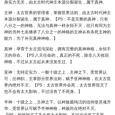
身实力无关，由太古时代神主本源分裂诞生，属于真神。
主神：太古世界的管理者，掌握世界法则，由太古时代神主
本源分裂诞生，属于真神。【PS：不是完整的真神，只有
八分之一的神格，无法与真神一样永恒不灭，但只有同为主
神的另外七名继承了八分之一的神格的主神从有杀死主神的
能力，为了补完真神神格。】
真神：孕育于太古混沌深处，拥有完整的真神神格，永恒不
灭的存在。【PS:八天任命的，真正的不死，除非八天收回
神格，不过从太古起从来没发生过。】
亚神：无特定实力，一般十级之上，主神之下。受世界认
可，任神职，主掌部分世界法则，赋予亚神神格，在太古世
界内绝对不灭。【PS：太古世界外会死，太古世界毁灭了
也不会有太大影响，不过没有了不死身。】
半神：十级之上，主神之下。以种族最纯洁的信仰使灵魂升
华，受世界认可赋予半神神格，种族尚在绝对不灭。
【PS：种族毁灭了不会有太大影响，不过会没有了不死