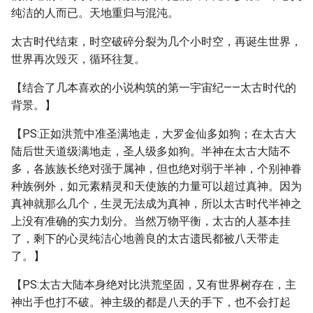
纯洁的人而已。天地重归与混沌。
太古时代结束，时空破碎分裂为几个小时空，再诞生世界，
世界再次毁灭，循环往复。
【结合了几本喜欢的小说构筑的第一宇宙纪——太古时代的
背景。】
【PS:正如洪荒中准圣满地走，大罗金仙多如狗；在太古大
陆后世天道级满地走，圣人级多如狗。半神在太古大陆不
多，各族族长绝对强于属神，但也绝对弱于半神，个别神眷
种族例外，如元素精灵和天使族的力量可以超过真神。因为
真神就那么几个，生灵无法成为真神，所以太古时代半神之
上没有准确的实力划分。当然万物平衡，太古的人基本挂
了，剩下的心灵纯洁心地善良的太古遗民都被八天带走
了。】
【PS:太古大陆本身绝对比洪荒坚固，又有世界树存在，主
神出手也打不破。神主级的都是八天的手下，也不会打起