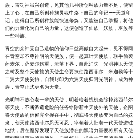
族，雷罚神虽兴创造，见其他几神所创种族力量不足，便留
上了心，在自己所创种族灵魂中烙下自己的印记——天道印
记，使得自己所创种族能快速修炼，又能被自己掌握，将他
们的力量化为自己的力量，这便创造了仙族，妖族，巫族等
一些种族。
青空的众神受自己造物的信仰日益高傲自大起来，见不得同
在青空却不尊神明的天使族，便一起算计天使族，联手偷袭
萨麦尔，萨麦尔伤重，流落下界，自此消失，光明神以天使
之树及整个天使族的天使生命要挟使路西菲尔，米迦勒等十
二翼大天使妥协，自我封印为六翼天使归附光明神，成为神
族，青空正式更名为天堂。
光明神不放心老一辈的天使，明着暗着找机会除掉路西菲尔
等天使，不断派遣危险的任务给除新生天使外的天使，企图
将天使族的信仰完全握在手中，彻底将天使族变为自己的奴
隶，创天使路西菲尔忍无可忍，率领着大批老一代天使进驻
地狱，后在魔界发现了天使族潜在的黑暗力量便将所有天使