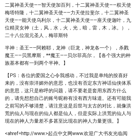
二翼神圣天使——智天使加百列，十二翼神圣天使——权天使
梅塔特隆，十二翼神圣天使——力天使拉斐尔，十二翼神圣
天使——能天使乌利尔，十二翼神圣天使——座天使迦叶，九
位精灵女神（土，风，水，火，光，暗，雷，木，冰。），
二十八位混元圣人，梅菲斯特
半神：圣王——阿赖耶，龙神（巨龙，神龙各一个），杀戮
魔王——贝黑摩斯，**魔王——贝尔菲高尔，【各个强大的种
族基本都有一到两个半神。】
【PS：各位的爱国之心令我感动，不过我是单纯的按喜好
来的，没有崇洋媚外的意思，也没有否定东方神话仙侠体系
的意思，这只是称呼的问题，请不要老是套用东西方什么
的，请先想想自己的账号昵称有没有西方味道。还有可能我
之前写的不够清楚，请注意这是后世与太古的对比，就像洪
荒的仙人与现在的仙人都是仙人，但是实际上洪荒的仙人与
现在的神人力量差不多甚至比现在的神人力量更强。】
<ahref=http://www.>起点中文网www.欢迎广大书友光临阅