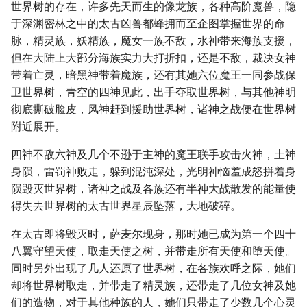
世界树的存在，许多先天而生的像龙族，各种高阶魔兽，隐
于深渊密林之中的太古凶兽都蜂拥而至企图掌握世界的命
脉，精灵族，妖精族，魔女一族不敌，水神带来海族支援，
但在大陆上大部分海族实力大打折扣，还是不敌，裁决女神
带着亡灵，暗黑神带着魔族，还有其她六位魔王一同参战保
卫世界树，青空的四神见此，出手夺取世界树，与其他神明
彻底撕破脸皮，风神赶到援助世界树，诸神之战便在世界树
附近展开。
四神不敌六神及几个不逊于主神的魔王联手攻击火神，土神
身陨，雷罚神败走，躲到混沌深处，光明神恼羞成怒拼着身
陨毁灭世界树，诸神之战及各族还有半神大战散发的能量使
得失去世界树的太古世界星辰坠落，大地破碎。
在太古即将毁灭时，萨麦尔现身，那时她已成为第一个四十
八翼守望天使，取走天使之树，并带走所有天使和堕天使。
同时另外出现了几人还原了世界树，在各族欢呼之际，她们
却将世界树取走，并带走了精灵族，还带走了几位女神及她
们的造物，对于其他种族的人，她们只带走了少数几个心灵