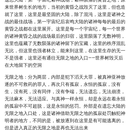
来世界树生长的地方，当初的黄昏之战毁灭了这里，但也造
就了这里，这里是最坚固的大陆，除了混沌，这里是诸神之
战的最佳战场，第一宇宙纪后哀鸣大陆的诸神每每的最后的
黄昏之战都在这里展开。这里是每一个宇宙纪，每一个世界
的诸神黄昏之战的战场最后的归宿，这里陨落了无数神明，
这里也蕴藏了无数陨落的诸神留下的宝藏，这里的秩序混乱
无比，但这里也强者林立，能来到这里，在这里生存的无一
不是强者，这里还有通往无限之地的入口——世界树毁灭后
在大地留下的空洞
无限之地：分为两层，内部是犯下滔天大罪，被真神亚神放
逐的不可救药的罪人，再次只有孤寂，永恒的孤寂，没有
生，没有死，没有同伴，没有争端，无法遗忘，无法崩溃，
无法麻木，无法适应。与真神一样永恒，却是永远在着永恒
的孤寂中不可超脱，这是永恒的惩罚。外部是在遗忘大陆的
无限之地入口处，这是诸神借助无限之地的孤寂处罚触犯神
明者的地方，不同的是，被放逐到在这里是有可能逃离的，
但是进入真正的无限之地是再也无法出来