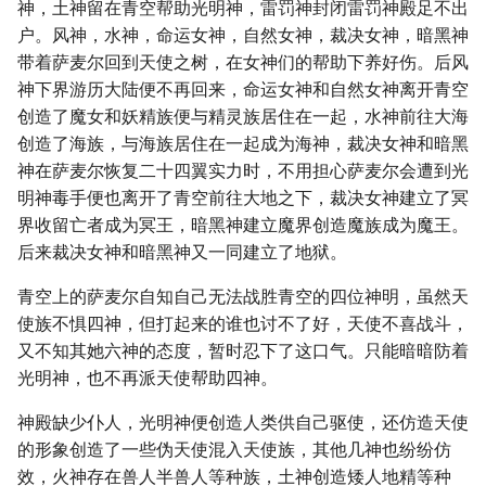
神，土神留在青空帮助光明神，雷罚神封闭雷罚神殿足不出
户。风神，水神，命运女神，自然女神，裁决女神，暗黑神
带着萨麦尔回到天使之树，在女神们的帮助下养好伤。后风
神下界游历大陆便不再回来，命运女神和自然女神离开青空
创造了魔女和妖精族便与精灵族居住在一起，水神前往大海
创造了海族，与海族居住在一起成为海神，裁决女神和暗黑
神在萨麦尔恢复二十四翼实力时，不用担心萨麦尔会遭到光
明神毒手便也离开了青空前往大地之下，裁决女神建立了冥
界收留亡者成为冥王，暗黑神建立魔界创造魔族成为魔王。
后来裁决女神和暗黑神又一同建立了地狱。
青空上的萨麦尔自知自己无法战胜青空的四位神明，虽然天
使族不惧四神，但打起来的谁也讨不了好，天使不喜战斗，
又不知其她六神的态度，暂时忍下了这口气。只能暗暗防着
光明神，也不再派天使帮助四神。
神殿缺少仆人，光明神便创造人类供自己驱使，还仿造天使
的形象创造了一些伪天使混入天使族，其他几神也纷纷仿
效，火神存在兽人半兽人等种族，土神创造矮人地精等种