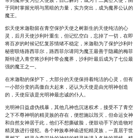
带到魔界变为堕天使族，自己解封，成为十二翼堕天使，由
于同时掌握光明与黑暗的力量，实力突出，成为魔界公认的
魔王。
炽天使米迦勒留在青空保护天使之树新生的天使纯洁的心
灵，后月天使沙利叶重生，但记忆空白，忘掉了一切，在即
将百岁的时候记忆复苏情绪不稳定，米迦勒为了保护沙利叶
秘密联络路西菲尔，路西菲尔请同为魔王最善于隐藏的梅菲
斯特进入青空将沙利叶带会魔界，沙利叶最后成为了七位最
强的魔王之一。
在米迦勒的保护下，大部分的天使保持着纯洁的心灵，但有
一小部分变的高傲自大起来，还认为天使是由光明神创造
的，天使应该是光明神最忠诚的仆人。
光明神日益虚伪残暴，其他几神也沉迷权术，接受不了青空
之下不尊神明的精灵族的存在，便想施以毁灭，但命运女神
和自然女神居于此，他们不想撕破脸，便鼓动手下的造物对
精灵族进行侵犯。各个种族奉神谕进犯精灵族，一直居于世