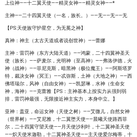
上位神——十二翼天使——精灵女神——精灵女神——
*
主神——二十四翼天使（一名，族长。）——无——无——无
【PS:天使族守护星空，为无冕之神】
真神：神主（太古天道或者说创世神）——蕾娜
主神：雷罚神（东方大陆天道）——鸿蒙，二十四翼神圣天
使（族长）——萨麦尔，光明神（至高神）——弗洛伊德，火
神（战神）——菲尼克斯，暗黑神（极位魔王）——阿斯塔罗
特，裁决女神（冥王）——忒弥斯，土神（大地之神）——西
佛塔瑞尔，风神（自由女神）——凯瑟琳，水神（生命女
神，海神）——克蕾雅【PS：主神基本上按实力从强到弱
排，雷罚神最强，无限接近神主实力，本身中立。】
亚神：盖亚，命运女神（天使之树）——艾微儿，自然女神
（世界树）——艾尼雅，十二翼堕天使——晨曦天使路西菲
尔，二十四翼守望天使——月天使沙利叶，十二翼神圣天使
——炽天使米迦勒，十二翼神圣天使——主天使爱尔梅蒂，十