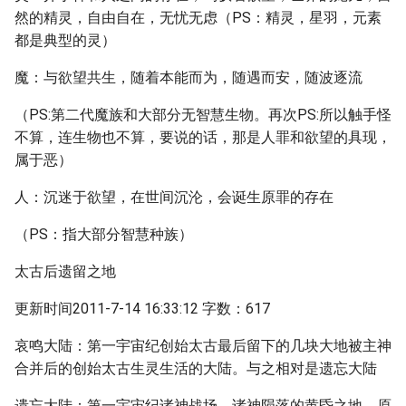
然的精灵，自由自在，无忧无虑（PS：精灵，星羽，元素
都是典型的灵）
魔：与欲望共生，随着本能而为，随遇而安，随波逐流
（PS:第二代魔族和大部分无智慧生物。再次PS:所以触手怪
不算，连生物也不算，要说的话，那是人罪和欲望的具现，
属于恶）
人：沉迷于欲望，在世间沉沦，会诞生原罪的存在
（PS：指大部分智慧种族）
太古后遗留之地
更新时间2011-7-14 16:33:12 字数：617
哀鸣大陆：第一宇宙纪创始太古最后留下的几块大地被主神
合并后的创始太古生灵生活的大陆。与之相对是遗忘大陆
遗忘大陆：第一宇宙纪诸神战场，诸神陨落的黄昏之地，原