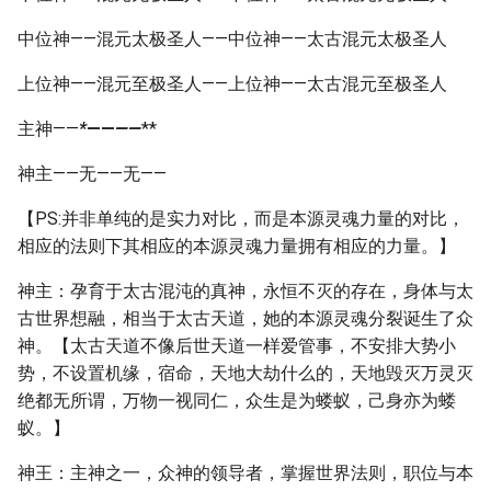
中位神——混元太极圣人——中位神——太古混元太极圣人
上位神——混元至极圣人——上位神——太古混元至极圣人
主神——
*
——
——
**
神主——无——无——
【PS:并非单纯的是实力对比，而是本源灵魂力量的对比，
相应的法则下其相应的本源灵魂力量拥有相应的力量。】
神主：孕育于太古混沌的真神，永恒不灭的存在，身体与太
古世界想融，相当于太古天道，她的本源灵魂分裂诞生了众
神。【太古天道不像后世天道一样爱管事，不安排大势小
势，不设置机缘，宿命，天地大劫什么的，天地毁灭万灵灭
绝都无所谓，万物一视同仁，众生是为蝼蚁，己身亦为蝼
蚁。】
神王：主神之一，众神的领导者，掌握世界法则，职位与本