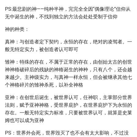
PS:最悲剧的神——纯种半神，完完全全因“偶像理论”信仰从
无中诞生的神，不找到独立的方法会处处受制于信仰
神的种类：
真神：与创造者定下契约，永恒的存在，绝对的凌驾者。一
般无特定实力，被创造者认可即可
雏神：特殊的存在，不属于正常的存在，由创始太古的创世
神神格破碎后的残缺的神格诞生的神种，只有八个，还会越
来越少。主神级实力，与真神一样永恒，但会被继承其他七
个神格碎片的雏神杀死，以补全神格
亚神：在创世后诞生，被世界认可，任神职，主掌部分世界
法则，赋予亚神神格，受世界庇护，在世界庇护下为永恒的
存在。一般无特定实力标准，只要被世界认可，就算是史莱
姆也可以成为亚神
PS：世界外会死，世界毁灭了也不会有太大影响，不过没