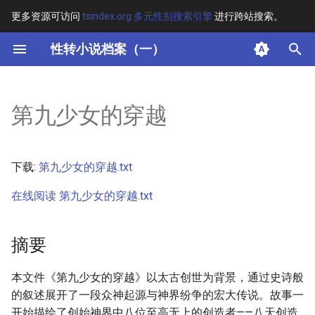
更多资源可访问
tsindex.org 多元性别搜索引擎
进行跨站搜索。
键
性转小说档案（一）
入
摘要
以
第九少女的穿越
开
其他信息
始
正文
下载:
第九少女的穿越.txt
搜
在线阅读 第九少女的穿越.txt
索
摘要
本文件《第九少女的穿越》以太古创世为背景，通过史诗般
的叙述展开了一段众神起源与神界纷争的宏大传说。故事一
开始描绘了创始神界中八位至高无上的创造者——八天创造