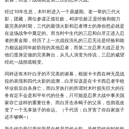
经过10年生息，木叶村进入一个鼎盛期。老一辈的三代火
影，团藏，两位参谋正值壮龄，40岁壮龄正是经验和能力
最完美的时期，三代的最强火影和忍者博士的身份想必就是
在这场战争中奠定的。而当时中生代的三忍和白牙正进入忍
者的黄金期，经历了上一次战役洗礼的三忍无论是经验和能
力都远超同年龄阶段的其他忍者，而第二次忍界大战正是为
他们度身定做的完美舞台，从凡人演变为传说，三忍的威望
经此一战彻底蜕变。
同样还有木叶白牙的不完美的谢幕，根据卡卡西在神无昆战
役的表现和四代火影的追溯，白牙应该是在卡卡西忍者学校
毕业前后自杀身亡，而白牙执行的所谓对木叶损失巨大的任
务肯定不会是和平年代的任务，只可能是忍界大战中事关国
家存亡这样的重要任务。而白牙击杀蝎子的父亲，也彻底改
变了一个无辜孩子的命运。（千代语：白牙害了你自家孩子
还不够啊~）
新生代中最闪亮的新星自然是四代火影，虽然四代此时年龄