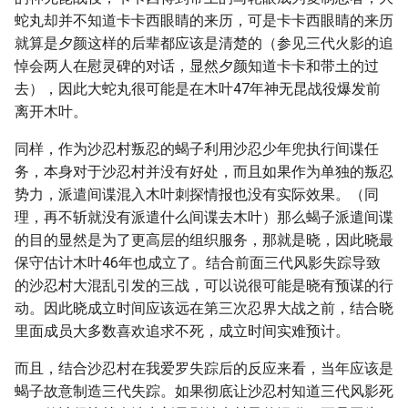
蛇丸却并不知道卡卡西眼睛的来历，可是卡卡西眼睛的来历
就算是夕颜这样的后辈都应该是清楚的（参见三代火影的追
悼会两人在慰灵碑的对话，显然夕颜知道卡卡和带土的过
去），因此大蛇丸很可能是在木叶47年神无昆战役爆发前
离开木叶。
同样，作为沙忍村叛忍的蝎子利用沙忍少年兜执行间谍任
务，本身对于沙忍村并没有好处，而且如果作为单独的叛忍
势力，派遣间谍混入木叶刺探情报也没有实际效果。（同
理，再不斩就没有派遣什么间谍去木叶）那么蝎子派遣间谍
的目的显然是为了更高层的组织服务，那就是晓，因此晓最
保守估计木叶46年也成立了。结合前面三代风影失踪导致
的沙忍村大混乱引发的三战，可以说很可能是晓有预谋的行
动。因此晓成立时间应该远在第三次忍界大战之前，结合晓
里面成员大多数喜欢追求不死，成立时间实难预计。
而且，结合沙忍村在我爱罗失踪后的反应来看，当年应该是
蝎子故意制造三代失踪。如果彻底让沙忍村知道三代风影死