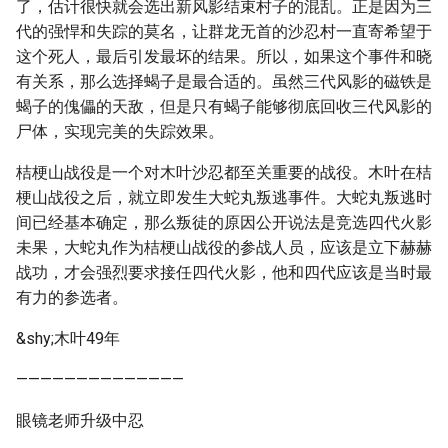
了，估计很快就会选出新风影结束村子的混乱。正是因为三
代的强悍和失踪的莫名，让群龙无首的沙忍村一直寄希望于
这个死人，最后引发最坏的结果。所以，如果这个事件和晓
有关系，那么选择蝎子是最合适的。虽然三代风影的磁铁是
蝎子的傀儡的天敌，但是只有蝎子能够彻底回收三代风影的
尸体，实现完美的失踪效果。
桔梗山战役是一个对木叶沙忍都至关重要的战役。木叶在桔
梗山战役之后，就立即发生大蛇丸叛逃事件。大蛇丸叛逃时
间已经基本确定，那么叛徒的原因公开说法是竞选四代火影
未果，大蛇丸作为桔梗山战役的参战人员，应该是立下赫赫
战功，才会强烈要求接任四代火影，他和四代应该是当时最
有力的参选者。
&shy;木叶49年
——————————————
眼镜老师升级中忍