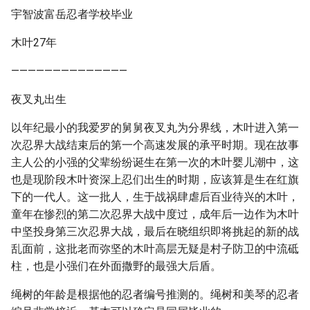
宇智波富岳忍者学校毕业
木叶27年
——————————————
夜叉丸出生
以年纪最小的我爱罗的舅舅夜叉丸为分界线，木叶进入第一
次忍界大战结束后的第一个高速发展的承平时期。现在故事
主人公的小强的父辈纷纷诞生在第一次的木叶婴儿潮中，这
也是现阶段木叶资深上忍们出生的时期，应该算是生在红旗
下的一代人。这一批人，生于战祸肆虐后百业待兴的木叶，
童年在惨烈的第二次忍界大战中度过，成年后一边作为木叶
中坚投身第三次忍界大战，最后在晓组织即将挑起的新的战
乱面前，这批老而弥坚的木叶高层无疑是村子防卫的中流砥
柱，也是小强们在外面撒野的最强大后盾。
绳树的年龄是根据他的忍者编号推测的。绳树和美琴的忍者