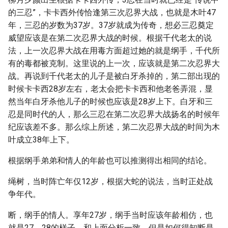
的三忍”，卡卡西外传恰逢第三次忍界大战，也就是木叶47
年，三忍的岁数为37岁。37岁就成为传奇，想必三忍奠定
威望应该是在第二次忍界大战的时候。根据千代老太的说
法，上一次忍界大战在用毒方面超过她的就是纲手，千代所
有的毒都被克制。这里说的上一次，应该就是第二次忍界大
战。再说到千代老太的儿子是被白牙杀掉的，第二部出现的
时候卡卡西28岁左右，老太会把卡卡西和他老爸弄混，显
然当年白牙杀他儿子的时候也应该是28岁上下。白牙和三
忍是同时代的人，那么三忍在第二次忍界大战扬名的时候年
纪应该差不多。那么综上所述，第二次忍界大战的时间为木
叶成立38年上下。
根据纲手弟弟和情人的年龄也可以推测得出相同的结论。
绳树，当时阵亡年仅12岁，根据大蛇的说法，当时正处战
争年代。
断，纲手的情人。享年27岁，纲手当时应该年龄相仿，也
就是27，28的样子，和上面分析一致。但是如何得知断是