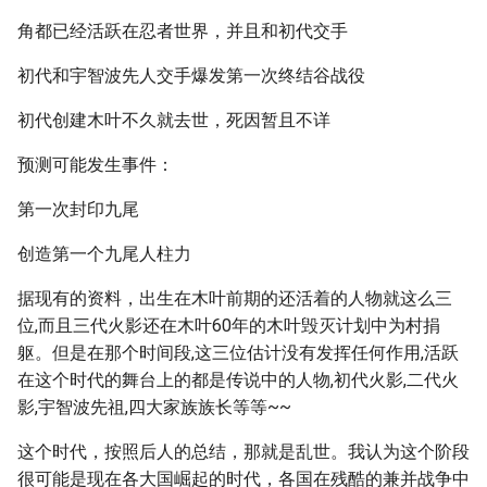
角都已经活跃在忍者世界，并且和初代交手
初代和宇智波先人交手爆发第一次终结谷战役
初代创建木叶不久就去世，死因暂且不详
预测可能发生事件：
第一次封印九尾
创造第一个九尾人柱力
据现有的资料，出生在木叶前期的还活着的人物就这么三
位,而且三代火影还在木叶60年的木叶毁灭计划中为村捐
躯。但是在那个时间段,这三位估计没有发挥任何作用,活跃
在这个时代的舞台上的都是传说中的人物,初代火影,二代火
影,宇智波先祖,四大家族族长等等~~
这个时代，按照后人的总结，那就是乱世。我认为这个阶段
很可能是现在各大国崛起的时代，各国在残酷的兼并战争中