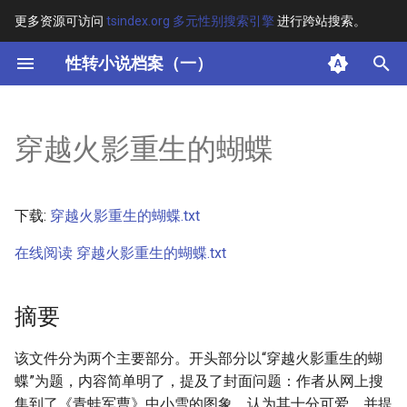
更多资源可访问
tsindex.org 多元性别搜索引擎
进行跨站搜索。
键
性转小说档案（一）
入
摘要
以
穿越火影重生的蝴蝶
开
其他信息
始
正文
下载:
穿越火影重生的蝴蝶.txt
搜
在线阅读 穿越火影重生的蝴蝶.txt
索
摘要
该文件分为两个主要部分。开头部分以“穿越火影重生的蝴
蝶”为题，内容简单明了，提及了封面问题：作者从网上搜
集到了《青蛙军曹》中小雪的图象，认为其十分可爱，并提