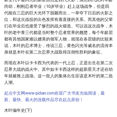
尚幼，刚刚忍者毕业（10岁毕业）赶上这场战争，但是四
代能在三忍的巨大光环下脱颖而出，一举夺下日后的火影之
位，和这次战役的出色发挥有着直接的关系。而其他的父辈
们在毕业后也接受了惨烈的战火锻造。可以说这次战争，木
叶的老中青三代都是当时整个忍者世界的翘楚，每个年龄层
都有其他国家难以媲美的领军人物，就现在各层级的比较来
说，木叶的忍术博士，传说三忍，黄色闪光等威名的流传本
身就是木叶在第二次忍界大战取得压倒性胜利的象征。
而现在木叶以卡卡西为代表的一代上忍，正是出生在第二次
忍界大战的战火中。其中如卡卡西这样的超新星天才还在幼
年就被推上战场。这一批人的集体出生应该是木叶的第二批
人潮。
起点中文网www.qidian.com欢迎广大书友光临阅读，最
新、最快、最火的连载作品尽在起点原创！
木叶编年史(下)