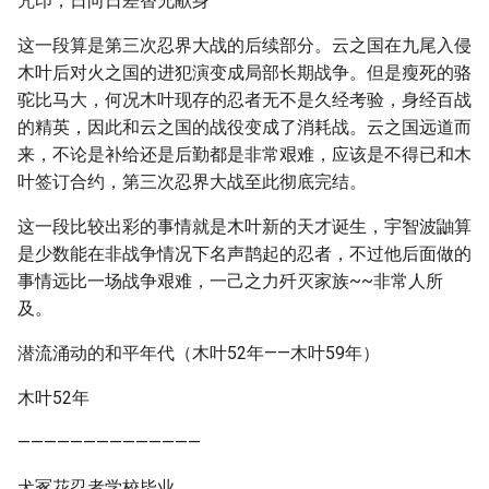
咒印，日向日差替兄献身
这一段算是第三次忍界大战的后续部分。云之国在九尾入侵
木叶后对火之国的进犯演变成局部长期战争。但是瘦死的骆
驼比马大，何况木叶现存的忍者无不是久经考验，身经百战
的精英，因此和云之国的战役变成了消耗战。云之国远道而
来，不论是补给还是后勤都是非常艰难，应该是不得已和木
叶签订合约，第三次忍界大战至此彻底完结。
这一段比较出彩的事情就是木叶新的天才诞生，宇智波鼬算
是少数能在非战争情况下名声鹊起的忍者，不过他后面做的
事情远比一场战争艰难，一己之力歼灭家族~~非常人所
及。
潜流涌动的和平年代（木叶52年——木叶59年）
木叶52年
——————————————
犬冢花忍者学校毕业