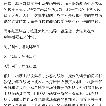
旺盛，基本都是在毕业两年内升级。而根据残酷的中忍考试
的选拔方式，显然2年内晋升的人数比和平年代的正常人数
多了太多。因此，这批中忍的上忍并不是模拟性质的中忍考
试的选拔结果，而是直接在战场接受考验生存下来的精锐。
同年红豆毕业，接受大蛇丸指导。很显然，大蛇丸在木叶
46年都还在木叶村。
5月15日，堪九郎出生
6月12日，托斯出生
9月14日，萨克出生
预计：桔埂山战役爆发，沙忍村战败，兜作为蝎子的间谍和
沙忍少年在战场上被木叶医疗班长收养潜入木叶。根据三代
火影和红豆在中忍考试第三场预选赛的对话，他们都是桔埂
山战役的参与者。刚刚毕业的红豆断然不会单独出现在战
场，因此大蛇丸无疑也是这场战役的参加者。而接下来一年
的神无昆战役，卡卡西得到带土的写轮眼成为复制忍者，大