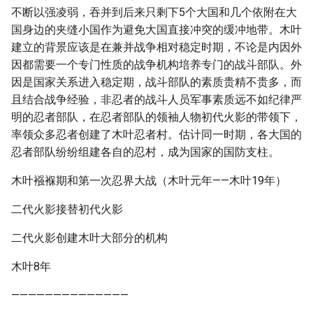
不断以强凌弱，吞并到后来只剩下5个大国和几个依附在大
国身边的夹缝小国作为避免大国直接冲突的缓冲地带。木叶
建立的背景应该是在兼并战争相对稳定时期，不论是内因外
因都需要一个专门性质的战争机构培养专门的战斗部队。外
因是国家关系进入稳定期，战斗部队的素质贵精不贵多，而
且结合战争经验，非忍者的战斗人员军事素质远不如纪律严
明的忍者部队，在忍者部队的领袖人物初代火影的带领下，
率领众多忍者创建了木叶忍者村。估计同一时期，各大国的
忍者部队纷纷组建各自的忍村，成为国家的国防支柱。
木叶襁褓期和第一次忍界大战（木叶元年——木叶19年）
二代火影接替初代火影
二代火影创建木叶大部分的机构
木叶8年
——————————————