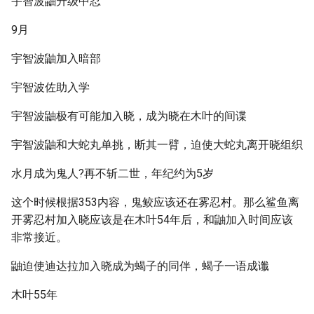
宇智波鼬升级中忍
9月
宇智波鼬加入暗部
宇智波佐助入学
宇智波鼬极有可能加入晓，成为晓在木叶的间谍
宇智波鼬和大蛇丸单挑，断其一臂，迫使大蛇丸离开晓组织
水月成为鬼人?再不斩二世，年纪约为5岁
这个时候根据353内容，鬼鲛应该还在雾忍村。那么鲨鱼离
开雾忍村加入晓应该是在木叶54年后，和鼬加入时间应该
非常接近。
鼬迫使迪达拉加入晓成为蝎子的同伴，蝎子一语成谶
木叶55年