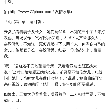
中刺。
(由 http://www.77phone.com/ 友情收集)
『4』第四章 返回前世
云炎鹏看着妻子及长女，她们竟然拿，不知道三个字！来打
发他。当场发作，“你们说不知道，人掉下去声音那么大，
会没听见，不知道！更何况是掉下去两个人，你当你自己的
女儿，她是聋子么，会没听见。红春，你抬起头来，看着
我。”
“我……”云红春不安地望着母亲，又看看四姨太跟五姨太，
说：“当时四姨娘跟五姨娘也在，爹要是不相信女儿，您就
问问她们，当时女儿在做什么好了。”说话，她偷偷躲开父
亲的视线，狠狠的瞪了她们一眼，警告她们不要乱说。
四姨太、五姨太你看着我，我看着你，二人相对而视，不知
如何开口。