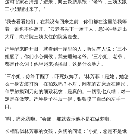
这时管家石清走了进来，向云炎鹏禀报：“老爷，三姨太跟
三小姐醒过来了。”
“我去看看她们，在我没有回来之前，你们都在这里给我等
着，谁也不许离开。”云老爷丢下一屋子人，急冲冲地走出
大厅，向后院三姨太住的院落走去。
严坤醒来睁开眼，就看到一屋里的人，听见有人说：“三小
姐醒了，你们小心伺候，我去通知老爷。”三小姐、老爷，
都是什么词！他坐起来揉揉眼，这是什么地方。
“三小姐，你终于醒了，吓死奴婢了。”林芳菲！是她，她怎
么一身古装打扮，在拍戏吗？不对，雕花的古床近在咫尺，
伸手触摸到刀刻的细致花纹，是真的。一切乱七八糟，对一
定是在做梦。严坤身子往后一躺，狠狠咬了自己的左手一
口。
“啊，痛死我啦。”会痛，那就表示他不是在做梦啦。
长相酷似林芳菲的女孩，关切的问道：“小姐，您是不是饿