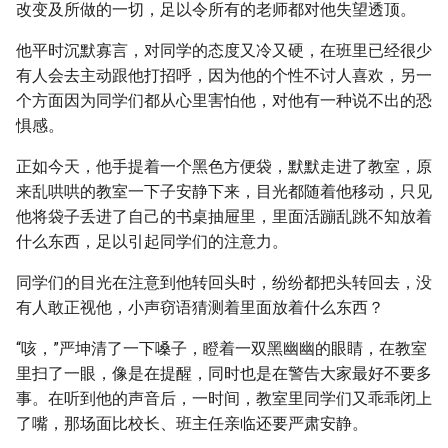
改变及所做的一切，足以令所有的老师都对他失望透顶。
他平时沉默寡言，对同学的态度又冷又硬，在班里已经很少
有人会去主动跟他打招呼，因为他的个性不讨人喜欢，另一
个方面因为同学们都从心里害怕他，对他有一种说不出的恐
惧感。
正如今天，他手提着一个黑色方便袋，默默走进了教室，原
来乱哄哄的教室一下子安静下来，目光都随着他移动，只见
他将袋子丢进了自己的书桌抽屉里，里面活蹦乱跳不知放着
什么东西，足以引起同学们的注意力。
同学们的目光在注意到他转回头时，纷纷都把头转回去，没
有人敢正视他，小声窃语猜测着里面放着什么东西？
“咳，”严坤清了一下嗓子，瞪着一双黑幽幽的眼睛，在教室
里扫了一眼，像是在提醒，同时也是在警告大家最好不要多
事。在听到他的声音后，一时间，教室里同学们又乖乖闭上
了嘴，那场面比校长、班主任亲临还要严肃安静。