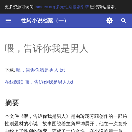
更多资源可访问
tsindex.org 多元性别搜索引擎
进行跨站搜索。
键
性转小说档案（一）
入
摘要
以
喂，告诉你我是男人
开
其他信息 [Processed Page
Metadata]
始
下载:
喂，告诉你我是男人.txt
搜
正文
在线阅读 喂，告诉你我是男人.txt
索
摘要
本文件《喂，告诉你我是男人》是由玲珑芳菲创作的一部跨
性别题材的小说，故事围绕着主角严坤展开，他在一次意外
中经历了性别的转变，变成了一位女性。在小说的第一章