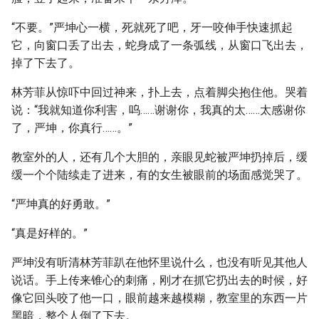
“不要。”严坤心一横，死就死了吧，牙一咬伸手快速抓起
它，向窗口丢了出去，蛇身成了一条弧线，从窗口飞出去，
掉了下去了。
林芳菲从惊吓中回过神来，扑上去，点着脚尖抱住他。哭着
说：“我就知道你利害，呜……谢谢你，我真的太……太感谢你
了，严坤，你真行……。”
教室外的人，还有几个大胆的，亲眼见蛇被严坤扔掉后，缓
缓一个个陆续走了进来，有的女生被眼前的场面感觉哭了。
“严坤真的好勇敢。”
“真是好样的。”
严坤没有听清林芳菲趴在他怀里说什么，也没有听见其他人
说话。手上传来锥心的刺痛，刚才在抓它扔出去的时候，好
像它回头咬了他一口，眼前越来越模糊，教室里的东西一片
黑暗，整个人倒了下去。