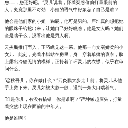
您……，您还好吧。”灵儿说着，怀着疑惑偷偷打量眼前的
人，究竟那里不对劲，小姐的语气中好象忘了自己是谁？
他会是他们家的小姐，狗屁，他可是男的。严坤真的想把她
的眼珠子给挖出来，让她自己好好瞧瞧，他是女人吗？她们
全是瞎子么，没看出他是男人啊。
云炎鹏推门而入，正巧瞧见这一幕。他那一向文弱娇柔的小
女儿，此刻，光着小脚站在房里，身上穿着单簿的褒衣，脸
上露出冷酷无情的模样，正拎着丫环灵儿的衣襟，似乎在审
问什么。
“恋秋吾儿，你在做什么？”云炎鹏大步走上前，将灵儿从他
手上救下来。灵儿如被大赦一般，退到一旁大口喘着气。
“谁是你儿，有没有搞错，你是谁啊？”严坤皱起眉头，打量
着突然出现在面前的中年人。
他是谁啊？