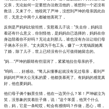
父亲，无论如何一定要想办法救活他的，谁想到一个还没有
救活，又来了个。他咬死了严坤，没想到严坤的母亲因此自
尽，无意之中两个人都被他害死了，
反倒是严妈妈比较坦然，安慰着儿子说：“失去你，妈妈活
着还有什么意义，你别怪他，是妈妈自已选择的，妈妈在你
身边陪着你不好吗？无论走到那儿，谁也没有办法让咱们母
子俩永不分开。”丈夫因为干包工头，赚了一大笔钱跟她离
了婚，除了儿子，世上已经没有什么可值得她留念的。
“妈……”严坤的眼睛有些湿润了，紧紧地拉住母亲的手。
“呜呜……，好感动。”骜儿从懂事起就没有见过母亲，看到严
妈妈对严坤大公无私的爱，他都羡慕死了。有妈妈的感觉真
好，他也要妈妈。
他们母子俩个触景生情，他在一边哭什么？笨！严坤破泣为
笑，没形象的笑着肚子痛，说：“这个笨蛋，他哭个什么
劲，妈，它是一条蛇哎，蛇会有感情吗？作做，恶心，喂，