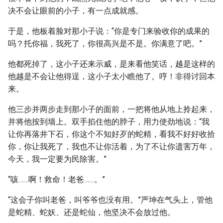
决不会让眼前的小子，有一点成就感。
于是，他板着脸对那小子说：“你是专门来验收你的成果的
吗？托你福，我死了，你很高兴是不是。你满意了吧。”
他都死掉了，这小子还来示威，是来看他笑话，越是这样的
他越是不会让他得逞，这小子太小瞧他了。哼！非得讨回本
来。
他三步并两步走到那小子的面前，一把将他从地上拎起来，
并将他按到墙上。双手掐住他的脖子，用力使劲地说：“我
让你再落井下石，你这个不知好歹的蛇精，看我不好好收拾
你，你让我死了，我也不让你活着，为了不让你遗害万年，
今天，我一定要为民除害。”
“咳……啊！救命！老爸……。”
“这会子你叫老爸，叫爷爷也没有用。”严坤在气头上，管他
是蛇精、蛇妖、还是蛇仙，他坚决不会放过他。