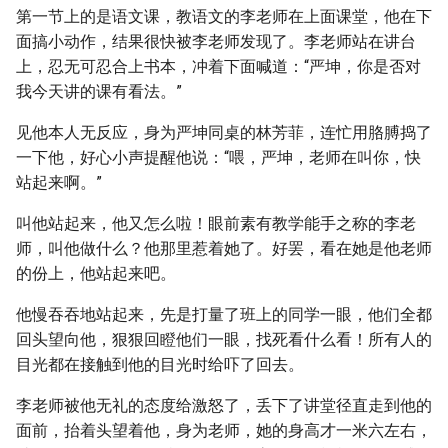
第一节上的是语文课，教语文的李老师在上面课堂，他在下
面搞小动作，结果很快被李老师发现了。李老师站在讲台
上，忍无可忍合上书本，冲着下面喊道：“严坤，你是否对
我今天讲的课有看法。”
见他本人无反应，身为严坤同桌的林芳菲，连忙用胳膊捣了
一下他，好心小声提醒他说：“喂，严坤，老师在叫你，快
站起来啊。”
叫他站起来，他又怎么啦！眼前素有教学能手之称的李老
师，叫他做什么？他那里惹着她了。好罢，看在她是他老师
的份上，他站起来吧。
他慢吞吞地站起来，先是打量了班上的同学一眼，他们全都
回头望向他，狠狠回瞪他们一眼，找死看什么看！所有人的
目光都在接触到他的目光时给吓了回去。
李老师被他无礼的态度给激怒了，丢下了讲堂径直走到他的
面前，抬着头望着他，身为老师，她的身高才一米六左右，