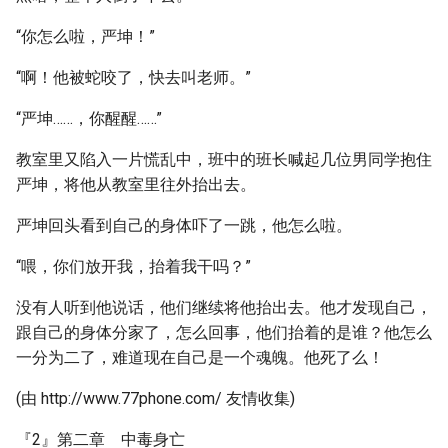
“你怎么啦，严坤！”
“啊！他被蛇咬了，快去叫老师。”
“严坤……，你醒醒……”
教室里又陷入一片慌乱中，班中的班长喊起几位男同学抱住
严坤，将他从教室里往外抬出去。
严坤回头看到自己的身体吓了一跳，他怎么啦。
“喂，你们放开我，抬着我干吗？”
没有人听到他说话，他们继续将他抬出去。他才发现自己，
跟自己的身体分家了，怎么回事，他们抬着的是谁？他怎么
一分为二了，难道现在自己是一个魂魄。他死了么！
(由 http://www.77phone.com/ 友情收集)
『2』第二章 中毒身亡