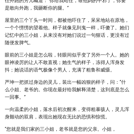
往外跑的芳儿喊道：“你给我站住，谁他妈的中邪了，你要
是敢向外跑，我砸断你的腿。”
屋里的三个丫头一时间，都被他吓住了，呆呆地站在原地，
一个个愣愣的望着他。样子就像见到鬼一样，吓傻了。她们
记忆中的三小姐，从来没有对她们说过一句狠话，更没有过
随便发脾气。
眼前的三小姐是怎么啦，转眼间似乎变了另外一个人。她的
眼神凌厉的让人不敢直视；她生气的样子，冻得人浑身发
抖；她说话的语气极像个男人，充满了粗鲁和威慑。
严坤一把抓过身边的灵儿，装出一幅凶狠的样子，问：“什
么小姐、老爷的。你现在最好给我解释清楚，这到底是怎么
一回事。”
一向温柔的小姐，落水后初次醒来，变得粗暴骇人，灵儿浑
身颤动的双肩，表现出她现在无比的恐惧和惊慌。
“您就是我们家的三小姐，老爷就是您的父亲。小姐，