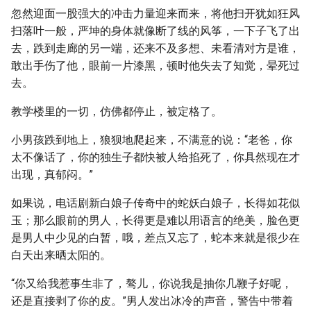
忽然迎面一股强大的冲击力量迎来而来，将他扫开犹如狂风
扫落叶一般，严坤的身体就像断了线的风筝，一下子飞了出
去，跌到走廊的另一端，还来不及多想、未看清对方是谁，
敢出手伤了他，眼前一片漆黑，顿时他失去了知觉，晕死过
去。
教学楼里的一切，仿佛都停止，被定格了。
小男孩跌到地上，狼狈地爬起来，不满意的说：“老爸，你
太不像话了，你的独生子都快被人给掐死了，你具然现在才
出现，真郁闷。”
如果说，电话剧新白娘子传奇中的蛇妖白娘子，长得如花似
玉；那么眼前的男人，长得更是难以用语言的绝美，脸色更
是男人中少见的白暂，哦，差点又忘了，蛇本来就是很少在
白天出来晒太阳的。
“你又给我惹事生非了，骜儿，你说我是抽你几鞭子好呢，
还是直接剥了你的皮。”男人发出冰冷的声音，警告中带着