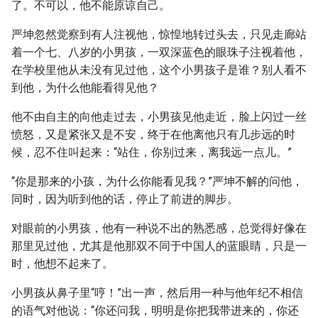
了。不可以，他不能原谅自己。
严坤忽然觉察到有人注视他，惊惶地转过头去，只见走廊站
着一个七、八岁的小男孩，一双深蓝色的眼珠子注视着他，
在学校里他从未没有见过他，这个小男孩子是谁？别人看不
到他，为什么他能看得见他？
他不由自主的向他走过去，小男孩见他走近，脸上闪过一丝
愤怒，又是紧张又是不安，终于在他离他只有几步远的时
候，忍不住叫起来：“站住，你别过来，离我远一点儿。”
“你是那来的小孩，为什么你能看见我？”严坤不解的问他，
同时，因为听到他的话，停止了前进的脚步。
对眼前的小男孩，他有一种说不出的熟悉感，总觉得好像在
那里见过他，尤其是他那双不同于中国人的蓝眼睛，只是一
时，他想不起来了。
小男孩从鼻子里“哼！”出一声，然后用一种与他年纪不相信
的语气对他说：“你还问我，明明是你把我带进来的，你还