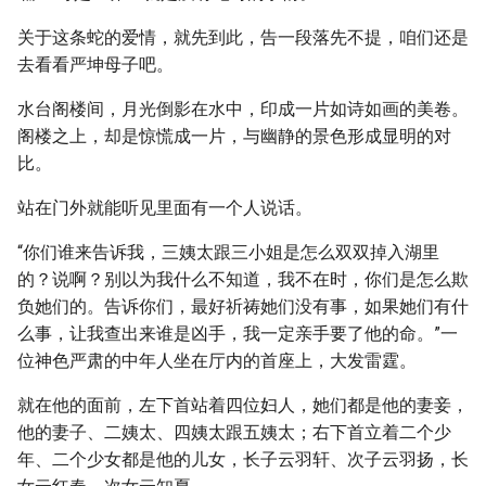
关于这条蛇的爱情，就先到此，告一段落先不提，咱们还是
去看看严坤母子吧。
水台阁楼间，月光倒影在水中，印成一片如诗如画的美卷。
阁楼之上，却是惊慌成一片，与幽静的景色形成显明的对
比。
站在门外就能听见里面有一个人说话。
“你们谁来告诉我，三姨太跟三小姐是怎么双双掉入湖里
的？说啊？别以为我什么不知道，我不在时，你们是怎么欺
负她们的。告诉你们，最好祈祷她们没有事，如果她们有什
么事，让我查出来谁是凶手，我一定亲手要了他的命。”一
位神色严肃的中年人坐在厅内的首座上，大发雷霆。
就在他的面前，左下首站着四位妇人，她们都是他的妻妾，
他的妻子、二姨太、四姨太跟五姨太；右下首立着二个少
年、二个少女都是他的儿女，长子云羽轩、次子云羽扬，长