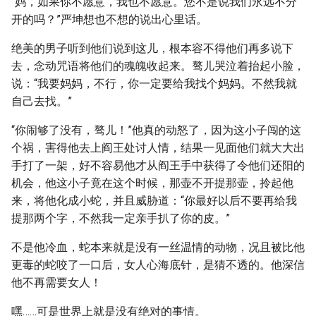
“妈，如果你不愿意，我也不愿意。您不是说我们永远不分
开的吗？”严坤想也不想的说出心里话。
绝美的男子听到他们说到这儿，根本容不得他们再多说下
去，念动咒语将他们的魂魄收起来。骜儿哭泣着抬起小脸，
说：“我要妈妈，不行，你一定要给我找个妈妈。不然我就
自己去找。”
“你闹够了没有，骜儿！”他真的动怒了，因为这小子闯的这
个祸，害得他去上阎王处讨人情，结果一见面他们就大大出
手打了一架，好不容易他才从阎王手中获得了令他们还阳的
机会，他这小子竟在这个时候，那壶不开提那壶，拎起他
来，将他化成小蛇，并且威胁道：“你最好以后不要再给我
提那两个字，不然我一定亲手扒了你的皮。”
不是他冷血，蛇本来就是没有一丝温情的动物，况且被比他
更毒的蛇咬了一口后，女人心海底针，是猜不透的。他深信
他不再需要女人！
嘿……可是世界上就是没有绝对的事情。