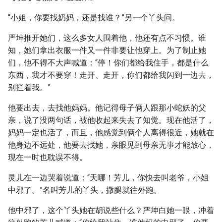
“小姐，你要找奶妈，还是找谁？”另一个丫头问。
严坤推开她们，这么多女人围着他，他还有点不习惯。谁
知，她们拿出衣服一件又一件非要让他穿上。为了制止她
们，他不得不大声喊道：“停！你们都给我住手，都是什么
东西，我才不要穿！走开、走开，你们都给我闪到一边去，
别拦着我。”
他要出去，去找他妈妈。他记得母子俩人跟那小蛇妖的父
亲，说了没两句话，被他收起来失去了知觉。现在他活了，
妈妈一定也活了，而且，他感觉到俩个人离得很近，她就在
他身边不远处，他要去找她，亲眼见到母亲无事才能放心，
现在一时也耽误不得。
灵儿在一边哭着说道：“天哪！芳儿，你快去叫老爷，小姐
中邪了。”名叫芳儿的丫头，撒腿就往外跑。
他中邪了，这个丫头她在胡说些什么？严坤白她一眼，冲着