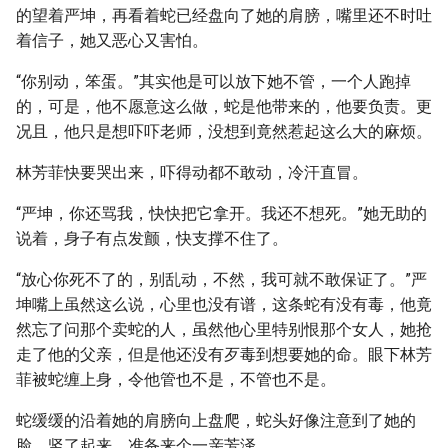
的望着严坤，再看着蛇已经盘向了她的肩膀，嘴里还不时吐
着信子，她又恶心又害怕。
“你别动，笨蛋。”其实他是可以放下她不管，一个人跑掉
的，可是，他不愿意这么做，蛇是他带来的，他要负责。更
况且，他只是想吓吓老师，没想到竟然惹起这么大的麻烦。
林芳菲快要哭出来，吓得动都不敢动，冷汗直冒。
“严坤，你还骂我，快快把它拿开。我还不想死。”她无助的
说着，身子有点发颤，快支撑不住了。
“放心你死不了的，别乱动，不然，我可就不敢保证了。”严
坤嘴上虽然这么说，心里也没有谱，这条蛇有没有毒，他竟
然忘了问那个卖蛇的人，虽然他心里特别恨那个女人，她抢
走了他的父亲，但是他还没有歹毒到想要她的命。眼下林芳
菲被蛇缠上身，令他管也不是，不管也不是。
蛇缓缓的沿着她的肩膀向上盘爬，蛇头好像注意到了她的
脸，竖了起来，准备来个一亲芳泽。