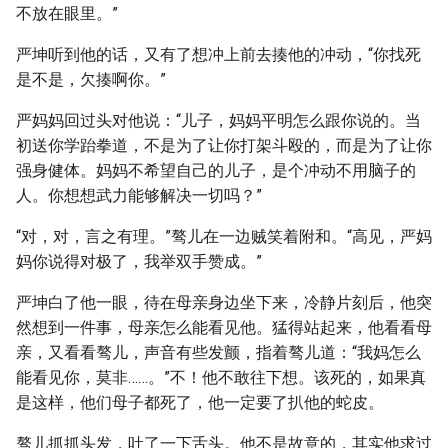
不放在眼里。”
严坤听到他的话，又有了想冲上前去揍他的冲动，“你找死
是不是，欠揍啊你。”
严妈妈回过头对他说：“儿子，妈妈平明怎么跟你说的。当
初送你学跆拳道，不是为了让你打架斗殴的，而是为了让你
强身健体。妈妈不希望自己的儿子，是个冲动不用脑子的
人。你想想武力能够解决一切吗？”
“对，对，言之有理。”骜儿在一边贼笑着附和。“高见，严妈
妈你说得对极了，我举双手赞成。”
严坤白了他一眼，待在母亲身边坐下来，冷静片刻后，他突
然想到一件事，母亲怎么能看见他。猛得站起来，他看看母
亲，又看看骜儿，声音有些发颤，指着骜儿道：“我妈怎么
能看见你，莫非……。”不！他不敢往下想。该死的，如果真
是这样，他们母子都死了，他一定要了扒他的蛇皮。
骜儿抓抓头发，吐了一下舌头。他不是故意的，其实他求过