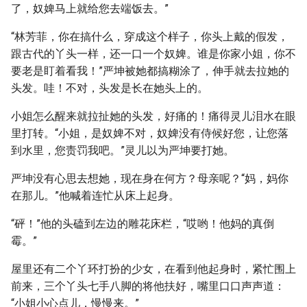
了，奴婢马上就给您去端饭去。”
“林芳菲，你在搞什么，穿成这个样子，你头上戴的假发，
跟古代的丫头一样，还一口一个奴婢。谁是你家小姐，你不
要老是盯着看我！”严坤被她都搞糊涂了，伸手就去拉她的
头发。哇！不对，头发是长在她头上的。
小姐怎么醒来就拉扯她的头发，好痛的！痛得灵儿泪水在眼
里打转。“小姐，是奴婢不对，奴婢没有侍候好您，让您落
到水里，您责罚我吧。”灵儿以为严坤要打她。
严坤没有心思去想她，现在身在何方？母亲呢？“妈，妈你
在那儿。”他喊着连忙从床上起身。
“砰！”他的头磕到左边的雕花床栏，“哎哟！他妈的真倒
霉。”
屋里还有二个丫环打扮的少女，在看到他起身时，紧忙围上
前来，三个丫头七手八脚的将他扶好，嘴里口口声声道：
“小姐小心点儿，慢慢来。”