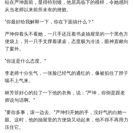
站在严坤面前，显得特别矮，他居高临下的模样，令她感到
从当老师以来前所未有的挫败。
“你最好给我解释一下，你在下面搞什么？”
严坤仰着头不看她，一只手还压着书桌抽屉里的一个黑色方
便袋上，另一只手支撑着课桌，态度极为冷淡，眼神直瞅向
了窗外。
“你这是什么态度。”
李老师十分生气，一张脸已经气的通红的，像被掐住了脖子
喘不上气来。
林芳菲好心的拉了一下他的衣角，说：“严坤，你倒是跟老
师说句话啊。”
“要你多事，滚一边去。”严坤扫开她的手，没好气的白她一
眼。这时，他的抽屉里的方便袋又动起来，他不得不再用力
压住它。