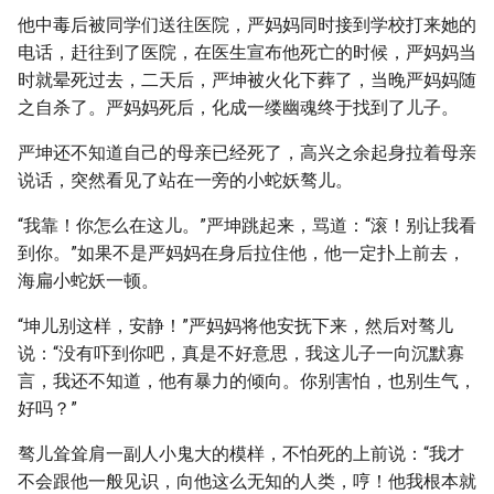
他中毒后被同学们送往医院，严妈妈同时接到学校打来她的
电话，赶往到了医院，在医生宣布他死亡的时候，严妈妈当
时就晕死过去，二天后，严坤被火化下葬了，当晚严妈妈随
之自杀了。严妈妈死后，化成一缕幽魂终于找到了儿子。
严坤还不知道自己的母亲已经死了，高兴之余起身拉着母亲
说话，突然看见了站在一旁的小蛇妖骜儿。
“我靠！你怎么在这儿。”严坤跳起来，骂道：“滚！别让我看
到你。”如果不是严妈妈在身后拉住他，他一定扑上前去，
海扁小蛇妖一顿。
“坤儿别这样，安静！”严妈妈将他安抚下来，然后对骜儿
说：“没有吓到你吧，真是不好意思，我这儿子一向沉默寡
言，我还不知道，他有暴力的倾向。你别害怕，也别生气，
好吗？”
骜儿耸耸肩一副人小鬼大的模样，不怕死的上前说：“我才
不会跟他一般见识，向他这么无知的人类，哼！他我根本就