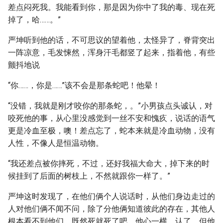
差点闷死我。我能看到你，那是因为你中了我的毒、现在死
掉了，哈……。”
严坤听到他的话，不可思议的望着他，太怪异了，脊背突出
一阵凉意，毛发悚然，浑身汗毛都竖了起来，指着他，有些
颤抖地说
“你……，你是……”该不会是那条蛇吧！他晕！
“没错，我就是刚才咬你的那条蛇，。”小男孩点头诚认，对
咬死他的事，从心里没感觉到一丝不安和愧疚，说话的语气
更是冷血至极，噢！差点忘了，蛇本来就是冷血动物，没有
人性，不像人是恒温动物。
“我还差点被你摔死，不过，还好我福大命大，掉下来的时
候挂到了后面的树枝上，不然就跟你一样了。”
严坤这时发现了，在他们俩个人说话时，从他们身边走过的
人对他们俩不闻不问，除了分他俩知道彼此的存在，其他人
根本看不到他们，既然死就死了吧，他心一横，认了，但他