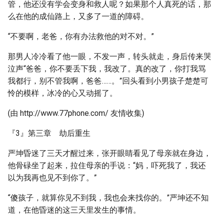
管，他还没有学会变身和救人呢？如果那个人真死的话，那
么在他的成仙路上，又多了一道的障碍。
“不要啊，老爸，你有办法救他的对不对。”
那男人冷冷看了他一眼，不发一声，转头就走，身后传来哭
泣声“爸爸，你不要丢下我，我改了。真的改了，你打我骂
我都行，别不管我啊，爸爸……。”回头看到小男孩子楚楚可
怜的模样，冰冷的心又动摇了。
(由 http://www.77phone.com/ 友情收集)
『3』第三章 劫后重生
严坤昏迷了三天才醒过来，张开眼睛看见了母亲就在身边，
他骨碌坐了起来，拉住母亲的手说：“妈，吓死我了，我还
以为我再也见不到你了。”
“傻孩子，就算你见不到我，我也会来找你的。”严坤还不知
道，在他昏迷的这三天里发生的事情。