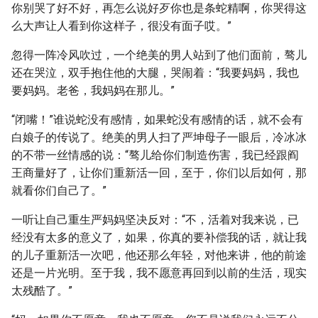
你别哭了好不好，再怎么说好歹你也是条蛇精啊，你哭得这
么大声让人看到你这样子，很没有面子哎。”
忽得一阵冷风吹过，一个绝美的男人站到了他们面前，骜儿
还在哭泣，双手抱住他的大腿，哭闹着：“我要妈妈，我也
要妈妈。老爸，我妈妈在那儿。”
“闭嘴！”谁说蛇没有感情，如果蛇没有感情的话，就不会有
白娘子的传说了。绝美的男人扫了严坤母子一眼后，冷冰冰
的不带一丝情感的说：“骜儿给你们制造伤害，我已经跟阎
王商量好了，让你们重新活一回，至于，你们以后如何，那
就看你们自己了。”
一听让自己重生严妈妈坚决反对：“不，活着对我来说，已
经没有太多的意义了，如果，你真的要补偿我的话，就让我
的儿子重新活一次吧，他还那么年轻，对他来讲，他的前途
还是一片光明。至于我，我不愿意再回到以前的生活，现实
太残酷了。”