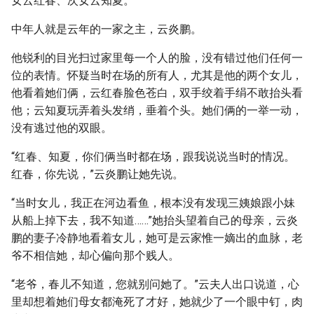
女云红春、次女云知夏。
中年人就是云年的一家之主，云炎鹏。
他锐利的目光扫过家里每一个人的脸，没有错过他们任何一
位的表情。怀疑当时在场的所有人，尤其是他的两个女儿，
他看着她们俩，云红春脸色苍白，双手绞着手绢不敢抬头看
他；云知夏玩弄着头发绡，垂着个头。她们俩的一举一动，
没有逃过他的双眼。
“红春、知夏，你们俩当时都在场，跟我说说当时的情况。
红春，你先说，”云炎鹏让她先说。
“当时女儿，我正在河边看鱼，根本没有发现三姨娘跟小妹
从船上掉下去，我不知道……”她抬头望着自己的母亲，云炎
鹏的妻子冷静地看着女儿，她可是云家惟一嫡出的血脉，老
爷不相信她，却心偏向那个贱人。
“老爷，春儿不知道，您就别问她了。”云夫人出口说道，心
里却想着她们母女都淹死了才好，她就少了一个眼中钉，肉