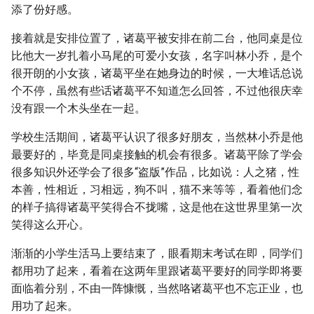
添了份好感。
接着就是安排位置了，诸葛平被安排在前二台，他同桌是位
比他大一岁扎着小马尾的可爱小女孩，名字叫林小乔，是个
很开朗的小女孩，诸葛平坐在她身边的时候，一大堆话总说
个不停，虽然有些话诸葛平不知道怎么回答，不过他很庆幸
没有跟一个木头坐在一起。
学校生活期间，诸葛平认识了很多好朋友，当然林小乔是他
最要好的，毕竟是同桌接触的机会有很多。诸葛平除了学会
很多知识外还学会了很多“盗版”作品，比如说：人之猪，性
本善，性相近，习相远，狗不叫，猫不来等等，看着他们念
的样子搞得诸葛平笑得合不拢嘴，这是他在这世界里第一次
笑得这么开心。
渐渐的小学生活马上要结束了，眼看期末考试在即，同学们
都用功了起来，看着在这两年里跟诸葛平要好的同学即将要
面临着分别，不由一阵慷慨，当然咯诸葛平也不忘正业，也
用功了起来。