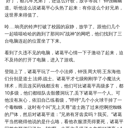
“好了，都几年兄弟了，还这么计较，放学等我！”钟强幽幽
道。听他这么说诸葛平心头热了起来：有你这么个好兄弟，
这世界来得值了。
呤……响亮的铃声打破了校园的寂静，放学了。跟他们几个
一起嘻嘻哈哈的跑到了那间叫“战神”的网吧，他们找到了三
台电脑连起的位置坐了下来。
看到了久违不见的电脑，诸葛平心情一下子激动了起来，迫
不及待的打开了电脑，进入了游戏。
登陆上了，诸葛平玩了一个小法师，钟强.周大明.王东海他
们分别是道士.法师.战士。诸葛平才七级刚刚学了小魔法火
球术，而且连买药钱都没有，他们可比诸葛平高级多了，都
10多级，他们都组队去骷髅洞玩了,丢下诸葛平一个人。可
他没有灰心，依旧自己练着级，“呼呼”几个小火球干掉了一
个毒蜘蛛，这时有个叫“无上天尊”道士跑了过来挖啊挖蜘蛛
的尸体，然后对诸葛平道：“兄弟有牙齿卖吗？我买。”诸葛
平当然晓得他说的是什么咯，看他衣服漂亮得要死，诸葛平