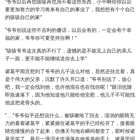
“爷爷以后再也咳咳再也用不着这些东西，小平啊你你以后
要更加努力的学习将来有自己的事业了，我想想有个个自己
的咳咳自己的家”
“爷爷别说这些不吉利的傻话，以后会有的，一定会有个幸
福的家，爷爷你可要坚持住啊！”
“咳咳爷爷这次真的不行了，遗憾的是不能见上自己的亲儿
子一面，更不能不能继续送你去上学”
诸葛平闻言想到了爷爷的儿子这么对他，居然还挂念着，真
是个伟大的父亲，沉默了许久开口道：“爷爷别说了，放心
吧，我一定会找到他，也许他现在也在找你呢！”眼泪也随
即急速落下，因为他知道他只能给他安慰，他儿子不可能找
他这把老骨头的。
“……”爷爷似乎还想说什么，被咳嗽呛了回去，湿润的眼睛无
力的看着诸葛平，紧紧握住诸葛平的手已经松开了，接着眼
睛也慢慢的合了起来，仿佛天与地在瞬间都变了，那时候诸
葛平笑了，最后一滴泪水也滴落在他爷爷的手上，诸葛平回