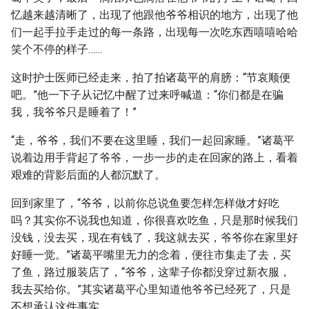
忆越来越清晰了，出现了他跟他爷爷相识的地方，出现了他
们一起手拉手走过的每一条路，出现每一次吃东西嘻嘻哈哈
笑个不停的样子……
这时护士医师已经走来，拍了拍诸葛平的肩膀：“节哀顺便
吧。”他一下子从记忆中醒了过来呼喊道：“你们都是在骗
我，我爷爷只是睡着了！”
“走，爷爷，我们不要在这里睡，我们一起回家睡。”诸葛平
说着边用手背起了爷爷，一步一步的走在回家的路上，看着
艰难的背影后面的人都沉默了。
回到家里了，“爷爷，以前你总说鱼要怎样怎样做才好吃
吗？其实你不说我也知道，你很喜欢吃鱼，只是那时候我们
没钱，没去买，现在有钱了，我这就去买，爷爷你在家里好
好睡一觉。”诸葛平嘴里无力的念着，便往市集走了去，买
了鱼，路过服装店了，“爷爷，这辈子你都没穿过新衣服，
我去买给你。”其实诸葛平心里知道他爷爷已经死了，只是
不想承认这件事实……