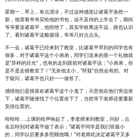
星期一，早上，有点清冷，不过这种感觉让诸葛平涣然一
新，他背着爷爷买给他的书包，迫不及待的上学去了，期间
爷爷要送诸葛平，他拒绝了，其实学校离这不远，路也认识
了。看到诸葛平这般倔强，爷爷只好点点头。
不一会，诸葛平已经来到了教室，比诸葛平早到的同学也有
很多，对于诸葛平这个小弟弟，同学们送来的第一个礼物就
是“异样的目光”，也有的走到跟前对诸葛平说：“小弟弟，你
是不是走错教室了！”无奈他太小，“怀疑”自然会有的。对
于疑问，诸葛平也只好一一做答了。
感情他们是很喜欢诸葛平这个小鬼了，示意他在他们旁边坐
下，诸葛平随便找了个位置坐下了，当然等下老师还要重新
安排位置的。
呤呤呤……上课的铃声响起了，李老师来到教室，问好，点
名后特别对诸葛平做了表示：“诸葛平同学是我们班最小
的，同学以后要多多照顾他哦！”对老师此决定诸葛平又多