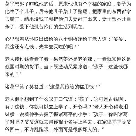
葛平想起了昨晚他的话，原来他也有个幸福的家庭，妻子为
他生了个儿子，后来他儿子染上了赌瘾，把家里的东西都拿
去赌了，结果没钱了就把他们夫妻赶了出来，妻子想不开自
杀了，丢下他孤苦伶仃的生活到现在。
心里想着从怀取出娘给的八个铜板递给了老人道：“爷爷，
我这还有点钱，先拿去买吃的吧！”
老人接过钱看看了看，果然姜还是老的辣，一看就知道这是
战国时期的货币，当下既激动又紧张道：“孩子，这些钱哪
来的？”
诸葛平笑了笑答道：“这是我娘给的临用钱！”
老人似乎想到了什么叹了口气道：“孩子，这可是古钱啊，
有了这钱，你就可以去上学了，开心吗？”老人开心得老泪
纵横，说着伸手去握了握诸葛平的小手：“孩子，你叫诸葛
平对吧？爷爷这就去帮你报个名字上学去，在家里乖乖等爷
爷回来，不许乱跑哦，外面可是很多坏人的。”