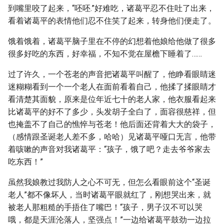
到嘴里咬了起来，“呸呸.”好难吃，诸葛平忍不住吐了出来，
看着诸葛平的表情他们忍不住笑了起来，转身他们便走了。
饿着饿着，诸葛平脑子里在不停的幻想着他娘给他做了很多
很多好吃的东西，好幸福，不知不觉在屋檐下睡着了……
过了许久，一个苍老的声音把诸葛平叫醒了，他睁看眼睛迷
迷糊糊看到一个一个老人在面前看着自己，他揉了揉眼睛才
看清楚其面貌，原来是位年近七十的老人家，他衣服看起来
比诸葛平的好不了多少，头发胡子全白了，面容很慈祥，但
也掩盖不了自己的憔悴与苍老！他后面还背着大大的袋子，
（感情跟圣诞老人差不多，哈哈）见诸葛平哑口无言，他带
着咳嗽的声音对我诸葛平：“孩子，饿了吧？走去爷爷家去
吃东西！”
虽然我娘教过我防人之心不可无，但怎么看眼前这个“圣诞
老人”都不像坏人，当时诸葛平眼就红了，刚想哭出来，就
被老人那粗糙的手捂住了嘴巴！“孩子，男子汉不可以哭
哦，都是天涯沦落人，坚强点！”一边给诸葛平鼓劲一边拉