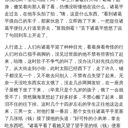
身，傻笑着向那人看了看，仿佛没听懂他在说什么，诸葛平
走过去，在他车头拍了拍，“咦，这是什么东西。”看到诸葛
平摸自己的车子，那家伙急了，立即跑了下来，一把捉住诸
葛平便往人行道里弄去，“算我倒霉！”丢下诸葛平悠悠了说
了句回到车上开走了。
人行道上，人们向诸葛平迎了种种目光，看着身着奇怪的行
人们对自己指手画脚的，没见过世面的他不禁有些害怕了起
来，咕噜，这时肚子不争气的叫了，没办法只好先找点吃的
了。从大街走到小街，此时太阳已经西下了，走了许久，铺
子都没见一个，又不敢去问别人，不禁有点失望了起来。无
奈一天没吃东西实在太饿了，没走几步两脚发软，在一座房
子屋檐下坐了下来，（毕竟只是个九岁的孩子，饿了一会就
受不了）突然脑海里想起了好多好多，不禁心酸了起来，眼
泪不住的往下掉。这时几个十四岁左右的学生正往他这边走
来，三男一女，对他打量一番后，那个女生往诸葛平手里塞
了几张纸（钱）摸了摸他的头道：“好可怜的小弟弟，拿去
吃东西吧。”诸葛平看了看她又望了望手里的纸（钱）便塞