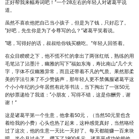
正好帮我来幅寿词吧！”一个28左右的年轻人对诸葛平说
道。
虽然不喜欢他把自己当小孩子，但是为了钱，只好忍了。
“好吧，先生你是为了令尊写的么？”诸葛平笑着说。
“嗯，写得好的话，叔叔给你钱买糖吃。”年轻人回答着。
在众目睽睽之下，他不慌不忙的拿出了两张红纸，熟练的用
毛笔沾了沾墨汁，幽雅的写下“福如东海，寿比南山”几个大
字，字体不仅幽雅异常，而且还带着不凡的气质。果然那柔
美的字法引来了不少赞扬声，那年轻人更不禁佩服诸葛平这
个小小年纪的少年居然有此等书法，当下掏出了一张50元
的钞票递给了我道：“小朋友，写得不错，这是你酬劳，谢
谢！”
这是诸葛平第一个生意，他拿着50元，（当然50元里也含
着给我的小费）心头也热了起来，这种感觉真好，当然咯经
过了这次，他的生意一天比一天好了。每天都能赚一百来块
吧，半个月过去了，攒下了1800多元，诸葛平成功的把他