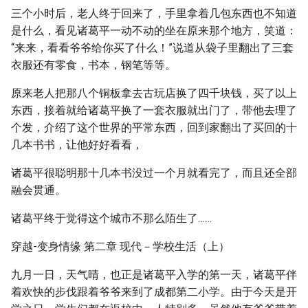
三个小时后，老人终于回来了，手里拿着几包东西也不知道
是什么，看见诸葛平一动不动的坐在原来那个地方，笑道：
“来来，看看爷爷给你买了什么！”说道从袋子里翻出了三套
衣服还有零食，书本，钢笔等等。
原来老人把那八个铜板拿去古玩店换了四千块钱，买了以上
东西，接着就给诸葛平换了一套衣服就出门了，带他去理了
个发，介绍了这个世界的平常东西，回到家翻出了买回的十
几本书书，让他好好看看，
诸葛平很聪明那十几本书没过一个月就看完了，而且还全部
融会贯通。
诸葛平终于觉得这个城市不那么陌生了……
穿越-变身情缘 第二章 现代－学校生活（上）
九月一日，天气晴，也正是诸葛平入学的第一天，诸葛平伴
着欢快的步伐跟着爷爷来到了成都第二小学。由于今天是开