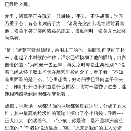
已呼呼入睡。
梦里，诸葛平正在玩弄一只蛐蛐，“平儿，不许胡闹，学习
乃重于心，有心者则倍于力……”诸葛亮突然出现在跟前看着
他，诸葛平笑了笑向诸葛亮跑去，接近同时，诸葛亮已经化
为乌有。
“爹！”诸葛平猛然惊醒，余泪未干的他，眼睛又再度红了起
来，想起了小时候的种种，泪水已经模糊了他的眼睛，自言
自语的道：“为时候一去五年，再见之时却是生离死别？”说
着已经从怀里取出当天在墓穴里检的盒子，看了看，“不知
道里面装的是什么。”心里想着，好奇的手已经向盒子伸去
了，刚刚打开也不知道是什么原因，眼前一黑昏了过去，迷
迷糊糊感觉到周围都在变化着……
成都，垃圾场，成都里面的垃圾都聚集在这里，分成了五大
堆，其中最高的垃圾堆的顶端上探出了个小脑袋，呼呼~~
正大口大口的喘着气，（“小孩，你是谁，是不是非洲偷渡
过来的？”作者边说边靠近，“哦。”原来是我们的主人公诸