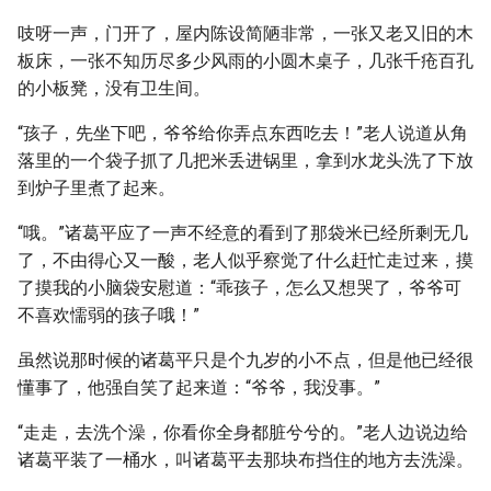
吱呀一声，门开了，屋内陈设简陋非常，一张又老又旧的木
板床，一张不知历尽多少风雨的小圆木桌子，几张千疮百孔
的小板凳，没有卫生间。
“孩子，先坐下吧，爷爷给你弄点东西吃去！”老人说道从角
落里的一个袋子抓了几把米丢进锅里，拿到水龙头洗了下放
到炉子里煮了起来。
“哦。”诸葛平应了一声不经意的看到了那袋米已经所剩无几
了，不由得心又一酸，老人似乎察觉了什么赶忙走过来，摸
了摸我的小脑袋安慰道：“乖孩子，怎么又想哭了，爷爷可
不喜欢懦弱的孩子哦！”
虽然说那时候的诸葛平只是个九岁的小不点，但是他已经很
懂事了，他强自笑了起来道：“爷爷，我没事。”
“走走，去洗个澡，你看你全身都脏兮兮的。”老人边说边给
诸葛平装了一桶水，叫诸葛平去那块布挡住的地方去洗澡。