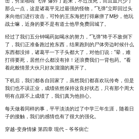
击，劈里啪啦“飞弹”爆炸了起来，不过没死，而且血只少了
那么一点，这是诸葛平见过最强的怪物，“飞弹”立即回过头
来向他们进行攻击，可怜的王东海把打得麻痹了M秒，他玩
战士嘛，近身的要不是有道士他早免费回城了。
经过了我们五分钟喝药如喝水的努力，“飞弹”终于不敌倒下
了，我们正准备跑过抢东西，结果跑到的尸体旁边时候什么
东西都没掉，诸葛平一下子头都大了，对他们说：“晕，难
打得要死，居然什么都没有掉！还浪费我们一背包药。”看
着此般情景大伙只好灰溜溜的离开了。
下机后，我们都各自回家了，虽然我们都喜欢玩传奇，但是
我们也不误正业，成绩依然保持这良好状态，只有那个周大
明有点跟不上成绩了，我们真为他担心。
每天做着同样的事，平平淡淡的过了中学三年生涯，随着日
子的接触，我们的感情也有了很大的强化。
穿越-变身情缘 第四章 现代－爷爷病亡