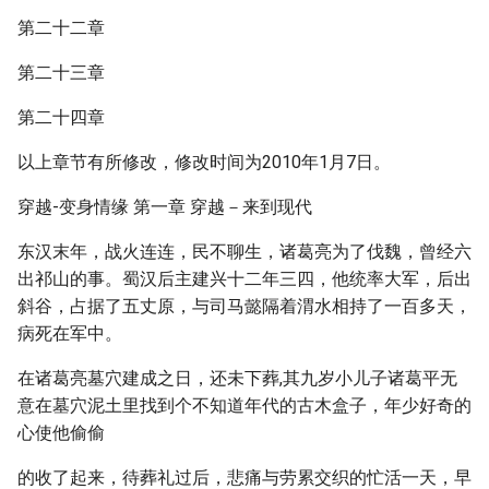
第二十二章
第二十三章
第二十四章
以上章节有所修改，修改时间为2010年1月7日。
穿越-变身情缘 第一章 穿越－来到现代
东汉末年，战火连连，民不聊生，诸葛亮为了伐魏，曾经六
出祁山的事。蜀汉后主建兴十二年三四，他统率大军，后出
斜谷，占据了五丈原，与司马懿隔着渭水相持了一百多天，
病死在军中。
在诸葛亮墓穴建成之日，还未下葬,其九岁小儿子诸葛平无
意在墓穴泥土里找到个不知道年代的古木盒子，年少好奇的
心使他偷偷
的收了起来，待葬礼过后，悲痛与劳累交织的忙活一天，早