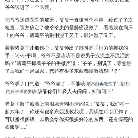
爷爷送进了一个医院。
把爷爷送进医院的那天，爷爷一直咳嗽个不停，经过了多次
检查，院方确定了他爷爷患的是肺癌没救了，看着躺在病床
上的爷爷，诸葛平的眼泪湿了又干，眼泪湿了又干。
看着诸葛平此般伤心，爷爷伸出了颤抖的手用力的握我的
手：“小小平啊，爷爷不是咳咳不是说男子汉流血不流泪的
吗？”诸葛平抓着爷爷的手微声道：“爷爷，别说了，等您好
了后我们一起回家，您还有很多东西都没教我对吗？”
爷爷叹了口气道：“爷爷老了，不能咳
咳不能再教你了，以后
咳靠你们年轻人去闯闯，知道吗？”
的日子里要要咳
诸葛平擦了擦脸上的泪水含糊不清的说：“爷爷，我们在一
起六年了，你还有很多东西没教我呢，我现在可以工作了，
可以赚很多钱，以后会给你买很多好吃的东西，还有漂亮的
衣服穿……”