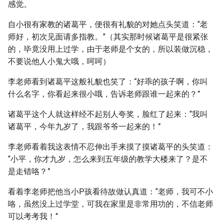
感觉。
自小很有家教的诸葛平，便很有礼貌的对她点头笑道：“老
师好，初次见面请多指教。”（其实那时候诸葛平是很紧张
的，毕竟没用上过学，由于老师是个女的，所以装做沉稳，
不要说他人小鬼大哦，呵呵）
李老师看到诸葛平这般礼貌也笑了：“好乖的孩子啊，你叫
什么名字，你看起来很小哦，告诉老师跟谁一起来的？”
诸葛平这个人就这样经不起别人夸奖，脸红了起来：“我叫
诸葛平，今年九岁了，我跟爷爷一起来的！”
李老师看着我这表情不忍伸出手来摸了摸诸葛平的头笑道：
“小平，你才九岁，怎么来到五年级的教学大楼来了？是不
是走错咯？”
看着李老师把他当小P孩看待故做认真道：“老师，我可不小
咯，虽然没上过学堂，可我在家里是非常用功的，不信老师
可以考考我！”