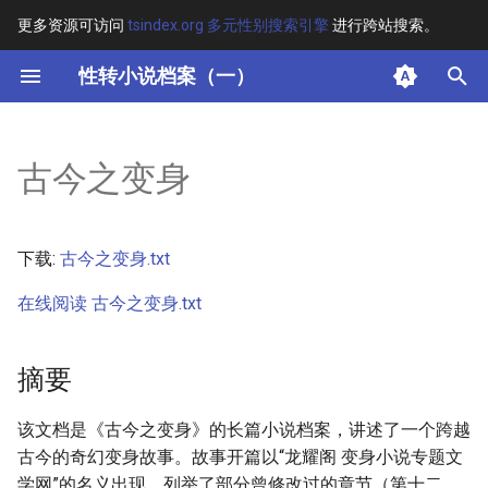
更多资源可访问
tsindex.org 多元性别搜索引擎
进行跨站搜索。
键
性转小说档案（一）
入
摘要
以
古今之变身
开
其他信息
始
正文
下载:
古今之变身.txt
搜
在线阅读 古今之变身.txt
索
摘要
该文档是《古今之变身》的长篇小说档案，讲述了一个跨越
古今的奇幻变身故事。故事开篇以“龙耀阁 变身小说专题文
学网”的名义出现，列举了部分曾修改过的章节（第十二