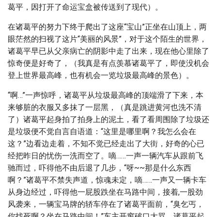
葛平，因打开了命运宝盒被传送到了现代）。
在诸葛平的努力下终于爬出了这座“宝山”正坐在山顶上，两
眼茫然的扫视了这片“美丽的风景”，对于这个陌生的世界，
诸葛平早已从父亲病亡的阴影中走了出来，现在他心里除了
惊奇便是好奇了，（我真是有点羡慕诸葛平了，即使没机会
登上世界最高峰，也有机会一览垃圾最高峰的景色）。
“啊…”一声惊呼，诸葛平从垃圾最高峰的顶端滑了下来，本
来够脏的衣服又多抹了一层黑，（真是跳进黄河也洗不清
了）诸葛平起身拍了拍身上的泥土，看了看周围除了垃圾还
是垃圾便不觉自言自语道：“这里是哪里啊？我怎么会在
这？”边看边走着，不知不觉已经走出了大街，好奇的心已
经把昨日的忧伤一洗而空了。嘀……一声一辆汽车从跟前飞
驰而过，吓得他不由后退了几步，“呀~~那是什么东西
啊？”诸葛平不禁失声道，惊魂未定，嘀……一声又一辆卡车
从身边经过，吓得他一屁股跌坐在马路中间，接着,一股劲
风袭来，一辆宝马牌的轿车停在了诸葛平面前，“臭乞丐，
你找死啊？坐在马路中间！”车主开窗破口大骂，诸葛平起