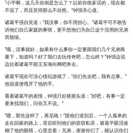
“小平啊，这几天你倒是怎么了？以前你很多话的，现在都
不说了，而且笑得那么不自然。”钟强关心道。
诸葛平强自笑道：“我没事，你不用担心。”诸葛平可不敢告
诉他们自己家庭的事情，更不想他们为自己这个没用的兄弟
而烦恼。
“哦，没事就好，如果有什么事你一定要跟我们几个兄弟商
量下，知道吗？好了我们去玩传奇吧，怎么样？”钟强边说
边拉着诸葛平跟王东海向网吧奔去。
诸葛平现在可没心情玩游戏了，“你们先去吧，我有点事。”
他说道便甩开了他的手。
看着诸葛平的表情，钟强只好摇摇头道：“好吧，有事一定
要来找我们，问你又不说。”
“嗯，那先这样了，再见咯！”跟他们道别后，一个人孤单的
走在回家的路上，背后听到他们的窃窃私语，诸葛平眼泪迷
糊了他的眼睛，心里念着：兄弟，谢谢你们了，能认识你们