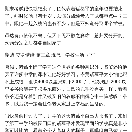
期末考试很快就结束了，也代表着诸葛平的童年也要结束
了，那时候他只有十岁，以满分成绩考入了成都重点中学三
中。跟他一起入榜的也有不少，但是不知道分到哪个学校。
虽然有点依依不舍，但天下无不散之宴席，总归要分开的。
匆匆分别之后都各自回家了……
穿越-变身情缘 第三章 现代－学校生活（下）
暑假，诸葛平除了学习这个世界的各种常识外，爷爷还给他
买了许多中学的课本让他好好学习，毕竟诸葛平太小怕他跟
不上成绩。很快4000块里只剩下2000了，他发现那2000块
里爷爷给我买了很多东西外，自己的几乎没有买一样，看着
爷爷还是穿着那件又破又旧的衣服不由得心中一阵感叹：爷
爷，以后我一定会让你老人家过上幸福的生活的。
很快暑假也过去了，开学的这天诸葛平自己去报名了，来到
了第三中学的校园门口的诸葛平才发现里面的学校真是非小
学可以比的，看着个个人高马大的样子，再瞧瞧自己矮了一