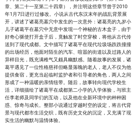
章、第二十一至第二十四章），并注明这些章节曾于2010
年1月7日进行过修改。小说从古代东汉末年的战乱背景展
开，讲述了诸葛亮墓穴中发生的一次意外：诸葛亮的九岁小
儿子诸葛平在墓穴中无意中发现一个神秘的古木盒子，由于
好奇心驱使打开盒子后，竟触发了时空穿梭，将他从古代传
送到了现代成都。文中描写了诸葛平在现代垃圾场跌跌撞撞
的出场经历，他面对陌生的汽车、喧嚣的街道以及过路人的
异样目光，既充满稚气又颇具幽默感。随着故事的发展，诸
葛平遇见了一位性格慈祥但略显落魄的老人，老人不仅为他
提供食宿，更充当起临时监护者和引导者的角色，两人之间
形成了一种温暖的亲情纽带。随后，故事转向现代学校生
活，详细描绘了诸葛平在成都第二小学的入学体验，与班主
任李老师及同学们的互动，以及他在全新环境中的种种困
惑、惊奇与成长。整部小说通过穿越时空的设定，将古代背
景与现代都市生活交织，既有历史文化的沉淀，又充满了现
实生活的幽默与温情体验。