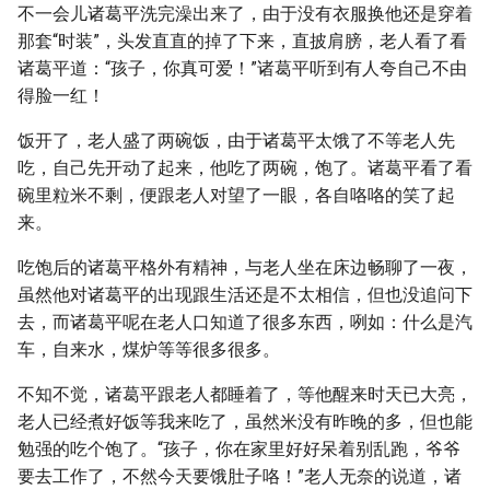
不一会儿诸葛平洗完澡出来了，由于没有衣服换他还是穿着
那套“时装”，头发直直的掉了下来，直披肩膀，老人看了看
诸葛平道：“孩子，你真可爱！”诸葛平听到有人夸自己不由
得脸一红！
饭开了，老人盛了两碗饭，由于诸葛平太饿了不等老人先
吃，自己先开动了起来，他吃了两碗，饱了。诸葛平看了看
碗里粒米不剩，便跟老人对望了一眼，各自咯咯的笑了起
来。
吃饱后的诸葛平格外有精神，与老人坐在床边畅聊了一夜，
虽然他对诸葛平的出现跟生活还是不太相信，但也没追问下
去，而诸葛平呢在老人口知道了很多东西，咧如：什么是汽
车，自来水，煤炉等等很多很多。
不知不觉，诸葛平跟老人都睡着了，等他醒来时天已大亮，
老人已经煮好饭等我来吃了，虽然米没有昨晚的多，但也能
勉强的吃个饱了。“孩子，你在家里好好呆着别乱跑，爷爷
要去工作了，不然今天要饿肚子咯！”老人无奈的说道，诸