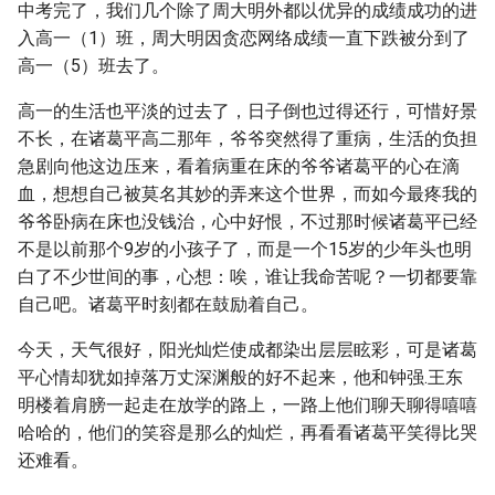
中考完了，我们几个除了周大明外都以优异的成绩成功的进
入高一（1）班，周大明因贪恋网络成绩一直下跌被分到了
高一（5）班去了。
高一的生活也平淡的过去了，日子倒也过得还行，可惜好景
不长，在诸葛平高二那年，爷爷突然得了重病，生活的负担
急剧向他这边压来，看着病重在床的爷爷诸葛平的心在滴
血，想想自己被莫名其妙的弄来这个世界，而如今最疼我的
爷爷卧病在床也没钱治，心中好恨，不过那时候诸葛平已经
不是以前那个9岁的小孩子了，而是一个15岁的少年头也明
白了不少世间的事，心想：唉，谁让我命苦呢？一切都要靠
自己吧。诸葛平时刻都在鼓励着自己。
今天，天气很好，阳光灿烂使成都染出层层眩彩，可是诸葛
平心情却犹如掉落万丈深渊般的好不起来，他和钟强.王东
明楼着肩膀一起走在放学的路上，一路上他们聊天聊得嘻嘻
哈哈的，他们的笑容是那么的灿烂，再看看诸葛平笑得比哭
还难看。