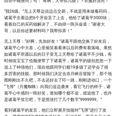
回答中顺便问了句：“有啊，大哥你几级了？衣服好漂亮！”
“我26级。”无上天尊边说边点交易，不就是用来做毒药吗，
诸葛平念着边把6个牙齿丢了上去，他给了诸葛平3000块，
看着自己的买药钱解决了，不由得一阵兴奋道：“谢谢大
哥，以后你还要材料吗？我帮你弄！”
无上天尊：“好啊，先加好友！”诸葛平跟他交换了好友后，
诸葛平心中大喜，心里偷笑着看来以后药费有着落咯。果然
如诸葛平所愿以后的日子里无上天尊给了诸葛平不少钱，有
时候练宝宝了也顺便带了下诸葛平，诸葛平的级别忽悠一下
追上了钟强他们，现在他跟同学们都19多级了还学会了很
多厉害的技能。那时候我们决定去赤月峡谷冒险下，那个地
图刚刚出不久吧，不去还好去了吓一跳，刚刚进动口，一个
“飞弹”（月魔蜘蛛）向我们这边袭来，看它飞行的样子，诸
葛平心中感到一阵好笑，谁知哪个都不追，就追他了，也许
是诸葛平笑它吧，于是慌张打了几个数字“9999999。”
看到诸葛平的发言，他们立即展开技能对“飞弹”进行了攻