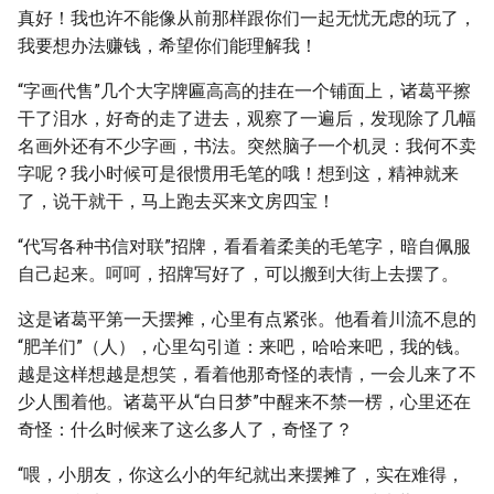
真好！我也许不能像从前那样跟你们一起无忧无虑的玩了，
我要想办法赚钱，希望你们能理解我！
“字画代售”几个大字牌匾高高的挂在一个铺面上，诸葛平擦
干了泪水，好奇的走了进去，观察了一遍后，发现除了几幅
名画外还有不少字画，书法。突然脑子一个机灵：我何不卖
字呢？我小时候可是很惯用毛笔的哦！想到这，精神就来
了，说干就干，马上跑去买来文房四宝！
“代写各种书信对联”招牌，看看着柔美的毛笔字，暗自佩服
自己起来。呵呵，招牌写好了，可以搬到大街上去摆了。
这是诸葛平第一天摆摊，心里有点紧张。他看着川流不息的
“肥羊们”（人），心里勾引道：来吧，哈哈来吧，我的钱。
越是这样想越是想笑，看着他那奇怪的表情，一会儿来了不
少人围着他。诸葛平从“白日梦”中醒来不禁一楞，心里还在
奇怪：什么时候来了这么多人了，奇怪了？
“喂，小朋友，你这么小的年纪就出来摆摊了，实在难得，