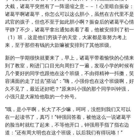
大截，诸葛平突然有了一阵退缩之意－－！心里暗自振奋：
诸葛平啊诸葛平，你怎么可以这么胆小，虽然在古代里不是
武官的孩子，但也不至于如此胆小啊？振奋后的诸葛平心情
平静了不少，诸葛平拿出通知表看了看，他被安排到了初一
（1）班，这是他们穷孩子的天堂，大家都是靠努力考上
来，至于那些有钱的大款嘛被安排到了其他班级。
新的一学期很快就要来了，早上，诸葛平带着愉快的心情来
到了教室，刚进门口目光向周扫了一遍，发现小学的时候有
几个要好的同学也跟他在这个班级，不由得精神一抖擞，笑
容满面的走了过去“搭讪”：“嗨，小强你也在这个班级啊，好
久不见了，最近还好吧？”原来叫小强的那个同学叫钟强，
小强只是大家给他取的一个外号。
“哦，是小平啊，长大了不少嘛，呵呵，没想到我们又可以
在一起读书了，真巧！”钟强回答着，被他这么一说诸葛平
的脸当时就红了起来，不等他开口，钟强用手指了指右边
道：“还有周大明也在这个班级，以后我们有得玩咯！”