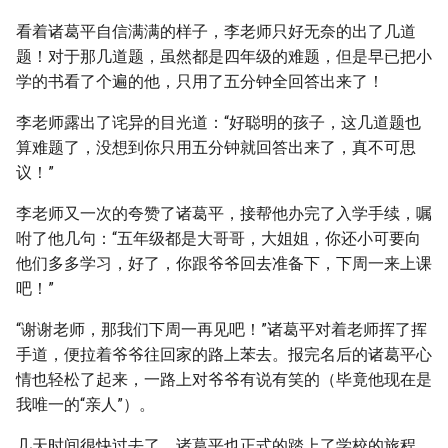
看着诸葛平自信满满的样子，李老师只好无奈的出了几道
题！对于那几道题，虽然都是四年级的难题，但是早已把小
学的书看了个遍的他，只用了五分钟全回答出来了！
李老师露出了诧异的目光道：“好聪明的孩子，这几道题也
算难题了，没想到你只用五分钟就回答出来了，真不可思
议！”
李老师又一次的夸赞了诸葛平，接帮他办完了入学手续，嘱
咐了他几句：“五年级都是大哥哥，大姐姐，你还小可要向
他们多多学习，好了，你跟爷爷回去准备下，下周一来上课
吧！”
“谢谢老师，那我们下周一再见吧！”诸葛平对着老师挥了挥
手道，便拉着爷爷往回家的路上苯去。报完名后的诸葛平心
情也轻松了起来，一路上对爷爷有说有笑的（毕竟他现在是
我唯一的“亲人”）。
几天时间很快过去了，诸葛平也正式的踏上了学校的旅程。