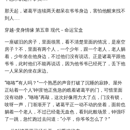
那天起，诸葛平连续两天都呆在爷爷身边，害怕他醒来找不
到人……
穿越-变身情缘 第五章 现代－命运宝盒
一座破旧的房子，里面很黑，看不清楚里面的情况，是座空
房子？不，里面有两个人，一个少年，跟一个老人，老人躺
着，少年坐在他身边，不过他们没有说话。正是诸葛平跟他
爷爷，此时他们不能再说话，因为他爷爷已经死了，丢下他
一人呆呆的坐在床边。
“咯咯”“有人吗？”一个熟悉的声音打破了沉睡的寂静。屋外
正站着一个人‘钟强’他正焦急的瞧着诸葛平的门，可惜里面
没有动静，“咯咯”再敲，这次好像用力大了点，门没有锁，
吱呀一声，门渐渐开了，诸葛平正一动不动的坐着，面前也
躺着一个老人，不过已经毫无血色，看到此般场景，钟强吓
了一跳，急忙跑过去问道：“小平，你爷爷怎么了？”