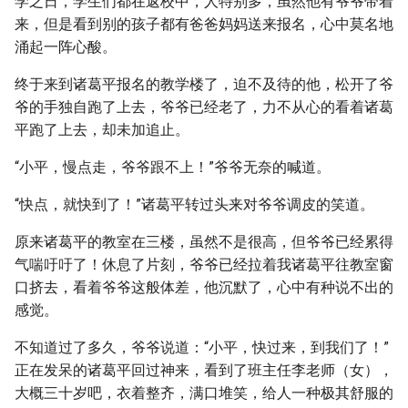
学之日，学生们都在返校中，人特别多，虽然他有爷爷带着
来，但是看到别的孩子都有爸爸妈妈送来报名，心中莫名地
涌起一阵心酸。
终于来到诸葛平报名的教学楼了，迫不及待的他，松开了爷
爷的手独自跑了上去，爷爷已经老了，力不从心的看着诸葛
平跑了上去，却未加追止。
“小平，慢点走，爷爷跟不上！”爷爷无奈的喊道。
“快点，就快到了！”诸葛平转过头来对爷爷调皮的笑道。
原来诸葛平的教室在三楼，虽然不是很高，但爷爷已经累得
气喘吁吁了！休息了片刻，爷爷已经拉着我诸葛平往教室窗
口挤去，看着爷爷这般体差，他沉默了，心中有种说不出的
感觉。
不知道过了多久，爷爷说道：“小平，快过来，到我们了！”
正在发呆的诸葛平回过神来，看到了班主任李老师（女），
大概三十岁吧，衣着整齐，满口堆笑，给人一种极其舒服的