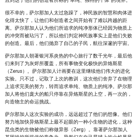
且到达了他们的创造者所称的“单纯、独特的个体”的境界。
很不幸的，萨尔那加人太过急躁了，神民族的智慧和肉体进
化得太快了，让他们和创造者之间开始有了难以跨越的距
离。萨尔那加人认为他们所追求的纯净形体已经因为物质上
的冲突而被玷污了，所以他们判定神民族事实上是他们失败
的创造。最后，他们抛弃了自己的子民，航往深邃的宇宙。
萨尔那加人朝著银河系炎热的中心旅行了数千光年，最后他
们来到了为灰烬所覆盖，所有事物变化极快的异烙斯星
（Zerus）。萨尔那加人计画要在这里继续他们伟大的进化
实验。只不过，记取了上次的教训，这次他们舍弃了在物理
上追求完美的努力，转而追求单纯、物质上的纯净。萨尔那
加人将他们庞大的船只停靠在异烙斯星的上空，再一次的，
向造物主的命运挑战。
萨尔那加人这次实验的成功，远远超过了他们的想像。他们
努力地加快异烙斯星上最不起眼的一种小生物的进化，这种
昆虫类的生物被他们称做异形（Zerg）。靠著萨尔那加人