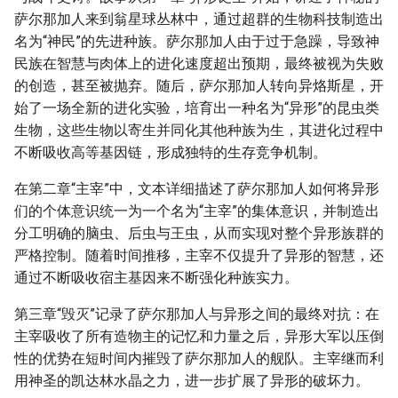
萨尔那加人来到翁星球丛林中，通过超群的生物科技制造出
名为“神民”的先进种族。萨尔那加人由于过于急躁，导致神
民族在智慧与肉体上的进化速度超出预期，最终被视为失败
的创造，甚至被抛弃。随后，萨尔那加人转向异烙斯星，开
始了一场全新的进化实验，培育出一种名为“异形”的昆虫类
生物，这些生物以寄生并同化其他种族为生，其进化过程中
不断吸收高等基因链，形成独特的生存竞争机制。
在第二章“主宰”中，文本详细描述了萨尔那加人如何将异形
们的个体意识统一为一个名为“主宰”的集体意识，并制造出
分工明确的脑虫、后虫与王虫，从而实现对整个异形族群的
严格控制。随着时间推移，主宰不仅提升了异形的智慧，还
通过不断吸收宿主基因来不断强化种族实力。
第三章“毁灭”记录了萨尔那加人与异形之间的最终对抗：在
主宰吸收了所有造物主的记忆和力量之后，异形大军以压倒
性的优势在短时间内摧毁了萨尔那加人的舰队。主宰继而利
用神圣的凯达林水晶之力，进一步扩展了异形的破坏力。