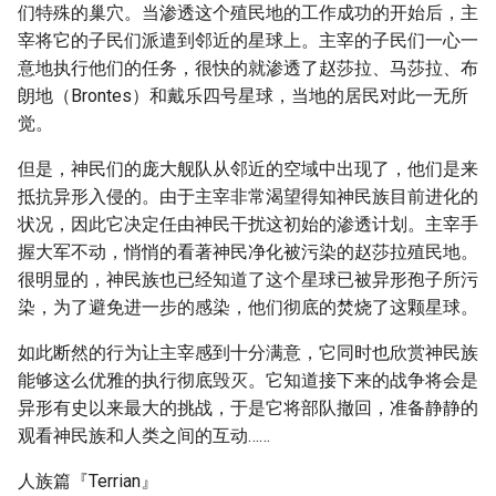
们特殊的巢穴。当渗透这个殖民地的工作成功的开始后，主
宰将它的子民们派遣到邻近的星球上。主宰的子民们一心一
意地执行他们的任务，很快的就渗透了赵莎拉、马莎拉、布
朗地（Brontes）和戴乐四号星球，当地的居民对此一无所
觉。
但是，神民们的庞大舰队从邻近的空域中出现了，他们是来
抵抗异形入侵的。由于主宰非常渴望得知神民族目前进化的
状况，因此它决定任由神民干扰这初始的渗透计划。主宰手
握大军不动，悄悄的看著神民净化被污染的赵莎拉殖民地。
很明显的，神民族也已经知道了这个星球已被异形孢子所污
染，为了避免进一步的感染，他们彻底的焚烧了这颗星球。
如此断然的行为让主宰感到十分满意，它同时也欣赏神民族
能够这么优雅的执行彻底毁灭。它知道接下来的战争将会是
异形有史以来最大的挑战，于是它将部队撤回，准备静静的
观看神民族和人类之间的互动……
人族篇『Terrian』