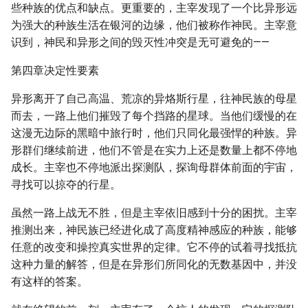
些种族的优点和缺点。更重要的，主宰发现了一个比异形远
为强大的种族生活在银河的边缘，他们被称作神民。主宰意
识到，神民和异形之间的毁灭性冲突是无可避免的——
第四章决定性要素
异形离开了自己高温、荒凉的异烙斯行星，往神民族的母星
而去，一路上他们摧毁了每个挡路的星球。当他们缓慢的在
这漫无边际的黑暗中旅行时，他们只同化最强悍的种族。异
形群们继续前进，他们不管是在实力上还是数量上都不停地
成长。主宰也不停地派出探测队，探询母群体前面的宇宙，
寻找可以掠夺的行星。
虽然一路上战无不胜，但是主宰依旧感到十分的困扰。主宰
推测出来，神民族已经进化成了高度精神感应的种族，能够
任意的改变和操控真实世界的定律。它不停的试着寻找抵抗
这种力量的解答，但是在异形们所同化的无数基因中，并没
有这样的答案。