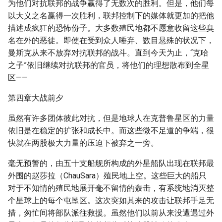
为他们对抗联邦的战争赢得了无数次的胜利。但是，他们每
以大义之名赢得一次胜利，联邦控制下的媒体就更加的把他
描述成疯狂的恐怖份子。大多数殖民地都不愿意收留这些臭
名在外的恶徒。即使在受到众人唾弃、数目悬殊的状况下，
曼斯克从来不放弃对抗联邦的战斗。直到今天为止，“克哈
之子”依旧继续对抗联邦的官员，将他们的理想散布到全星
区——
第四章大战前夕
虽然有许多团体彼此对抗，但是地球人在克普鲁星区的力量
依旧是在稳定的扩张和成长中。而这些微不足道的争端，很
快就在两股极大力量的压迫下被弃之一旁。
毫无预警的，由五十支船舰所构成的外星船队出现在联邦最
外围的赵莎拉（ChauSara）殖民地上空。这些巨大的船只
对于不知情的殖民地展开毫不留情的轰击，有系统地消灭整
个星球上的每个屯垦区。这次突如其来的攻击让联邦手足无
措，匆忙间将部队派往救援。虽然他们以前从来没遭遇过外