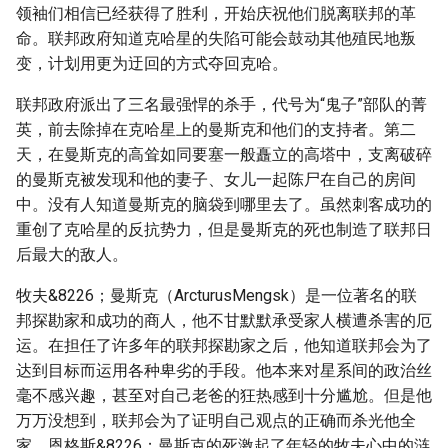
领袖们相信已经获得了胜利，开始庆祝他们脱离联邦的革
命。联邦政府知道克哈星的失陷可能会鼓动其他殖民地叛
变，计划用更为迂回的方式夺回克哈。
联邦政府派出了三名最强悍的杀手，代号为“鬼子”部队的菁
英，前去除掉在克哈星上的曼斯克和他们的支持者。第二
天，在曼斯克的高耸如同要塞一般矗立的高塔中，支离破碎
的曼斯克被发现和他的妻子、女儿一起陈尸在自己的房间
中。没有人知道曼斯克的脑袋到哪里去了。虽然刺客成功的
重创了克哈星的反抗势力，但是曼斯克的死也制造了联邦日
后最大的敌人。
牧夫&8226；曼斯克（ArcturusMengsk）是一位著名的联
邦探勘家和成功的商人，他不甘默默承受家人横遭杀害的厄
运。在担任了许多年的联邦探勘家之后，他知道联邦会为了
达到目标而运用各种卑劣的手段。他本来对星系间的政治丝
毫不感兴趣，甚至对自己老爸的狂热感到十分尴尬。但是他
万万没想到，联邦会为了证明自己观点的正确而杀光他全
家。恩格斯&8226；曼斯克的死激起了年轻的牧夫心中的涟