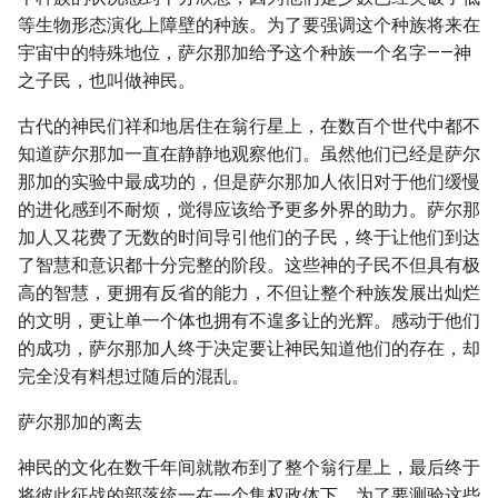
等生物形态演化上障壁的种族。为了要强调这个种族将来在
宇宙中的特殊地位，萨尔那加给予这个种族一个名字——神
之子民，也叫做神民。
古代的神民们祥和地居住在翁行星上，在数百个世代中都不
知道萨尔那加一直在静静地观察他们。虽然他们已经是萨尔
那加的实验中最成功的，但是萨尔那加人依旧对于他们缓慢
的进化感到不耐烦，觉得应该给予更多外界的助力。萨尔那
加人又花费了无数的时间导引他们的子民，终于让他们到达
了智慧和意识都十分完整的阶段。这些神的子民不但具有极
高的智慧，更拥有反省的能力，不但让整个种族发展出灿烂
的文明，更让单一个体也拥有不遑多让的光辉。感动于他们
的成功，萨尔那加人终于决定要让神民知道他们的存在，却
完全没有料想过随后的混乱。
萨尔那加的离去
神民的文化在数千年间就散布到了整个翁行星上，最后终于
将彼此征战的部落统一在一个集权政体下。为了要测验这些