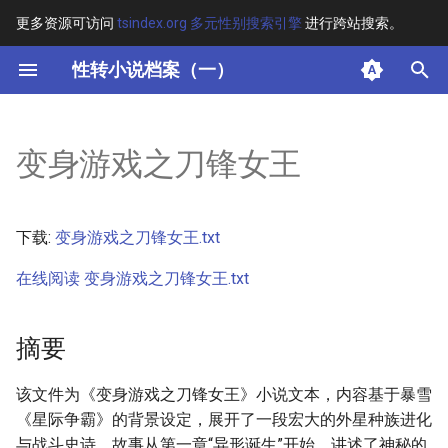
更多资源可访问
tsindex.org 多元性别搜索引擎
进行跨站搜索。
键
性转小说档案（一）
入
摘要
以
变身游戏之刀锋女王
开
其他信息
始
正文
下载:
变身游戏之刀锋女王.txt
搜
在线阅读 变身游戏之刀锋女王.txt
索
摘要
该文件为《变身游戏之刀锋女王》小说文本，内容基于暴雪
《星际争霸》的背景设定，展开了一段宏大的外星种族进化
与战斗史诗。故事从第一章“异形诞生”开始，讲述了神秘的