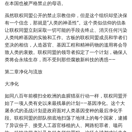
在本国也被严格禁止的母语。
虽然联权同盟公开的禁止宗教信仰，但是这个组织却坚决保
有一个信念，那就是“人类的神圣性”。这个类似信仰的信条
让联权同盟立刻采取一切可能的手段去终止、消灭任何污染
人类纯粹基因的实验和工作。古板的联权同盟成员和学者们
坚决的相信，人造器官、基因工程和精神药物的滥用将会导
致人类的衰败。联权同盟的领导者拟定了一个计划，确保人
类将会永续生存，而不受到那些腐败新科技的诱惑——
第二章净化与流放
大净化
如同八百年前横扫全欧洲的血腥猎巫行动一样，联权同盟开
始了一项人类有史以来最残暴的计划——基因净化。这个大
屠杀式的圣战计划是政府面对人类基因变种的最后净化手
段。联权同盟的部队彻底地扫荡了地球上的每个国家，逮捕
了异议份子、接受人工器官移植的人、网路犯罪者、嗑药