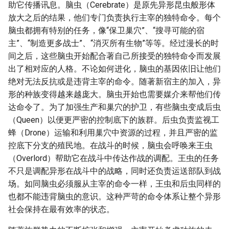
助它传播讯息。脑虫（Cerebrate）是原先异形昆虫般形体
放大之后的结果，他们专门负责执行主宰的独特命令。每个
脑虫都拥有特别的任务，像“保卫巢穴”、“搜寻可能的宿
主”、“制造更多战士”、“消灭所有生物”等等。经过漫长的时
间之后，这些脑虫开始配合著自己所接受的独特命令而发展
出了相对应的人格。不论如何进化，脑虫的基因依旧让他们
绝对无法反抗或是违背主宰的命令。随著新宿主的加入，异
形的种族变得越来越庞大。脑虫开始也需要媒介来帮他们传
达命令了。为了加强生产和巢穴的护卫，有些脑虫变成后虫
（Queen）以便更严密的控制底下的族群。后虫负责监视工
蜂（Drone）运输和利用巢穴中资源的过程，并且严密的监
控底下分支的殖民地。在战斗的时候，脑虫会呼唤来王虫
（Overlord）帮助它在战斗中传达作战的调配。王虫的任务
不只是调配异形在战斗中的战略，同时还负责运送部队到战
场。如同脑虫必须服从主宰的命令一样，王虫和后虫同样的
也都不能违背脑虫的意识。这种严苛的命令体系让整个异形
社会保持在最有效率的状态。