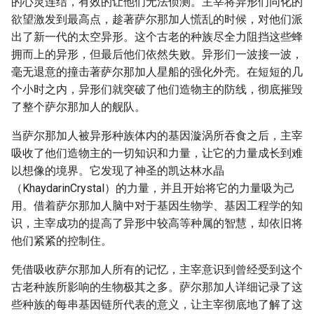
的心灵连结，有效的让他们无法侦测。主宰将异形们同化的
欲望激发到最高点，趁著萨尔那加人慌乱的时候，对他们派
出了新一代的太空异形。这个古老的种族尽全力阻挡这些蜂
拥而上的异形，但最后他们依然失败。异形们一波接一波，
毫无退意的撞击著萨尔那加人星船的强化外壳。在短短的几
个小时之内，异形们就突破了他们造物主的防线，彻底摧毁
了整个萨尔那加人的舰队。
当萨尔那加人被异形种族体内的基因漩涡所吞食之后，主宰
吸收了他们造物主的一切知识和力量，让它的力量成长到难
以想像的境界。它发现了神圣的凯达林水晶
（KhaydarinCrystal）的力量，并且开始将它的力量吸为己
用。借着萨尔那加人脑中对于基因生物学、基因工程学的知
识，主宰成功的提高了异形中较高等种属的智慧，却依旧将
他们紧紧的控制住。
凭借吸收萨尔那加人所有的记忆，主宰意识到曾经受到这个
古老种族所影响的生物极其之多。萨尔那加人详细记录了这
些种族的每串基因链所代表的意义，让主宰彻底地了解了这