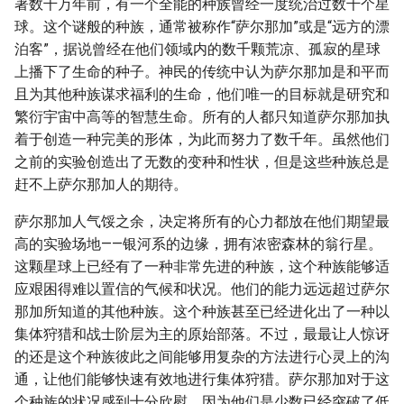
著数千万年前，有一个全能的种族曾经一度统治过数千个星
球。这个谜般的种族，通常被称作“萨尔那加”或是“远方的漂
泊客”，据说曾经在他们领域内的数千颗荒凉、孤寂的星球
上播下了生命的种子。神民的传统中认为萨尔那加是和平而
且为其他种族谋求福利的生命，他们唯一的目标就是研究和
繁衍宇宙中高等的智慧生命。所有的人都只知道萨尔那加执
着于创造一种完美的形体，为此而努力了数千年。虽然他们
之前的实验创造出了无数的变种和性状，但是这些种族总是
赶不上萨尔那加人的期待。
萨尔那加人气馁之余，决定将所有的心力都放在他们期望最
高的实验场地——银河系的边缘，拥有浓密森林的翁行星。
这颗星球上已经有了一种非常先进的种族，这个种族能够适
应艰困得难以置信的气候和状况。他们的能力远远超过萨尔
那加所知道的其他种族。这个种族甚至已经进化出了一种以
集体狩猎和战士阶层为主的原始部落。不过，最最让人惊讶
的还是这个种族彼此之间能够用复杂的方法进行心灵上的沟
通，让他们能够快速有效地进行集体狩猎。萨尔那加对于这
个种族的状况感到十分欣慰，因为他们是少数已经突破了低