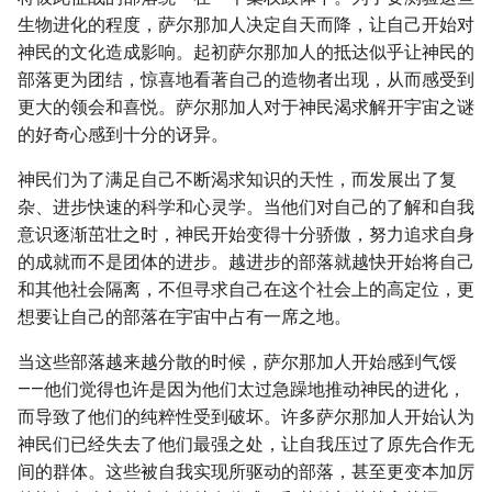
生物进化的程度，萨尔那加人决定自天而降，让自己开始对
神民的文化造成影响。起初萨尔那加人的抵达似乎让神民的
部落更为团结，惊喜地看著自己的造物者出现，从而感受到
更大的领会和喜悦。萨尔那加人对于神民渴求解开宇宙之谜
的好奇心感到十分的讶异。
神民们为了满足自己不断渴求知识的天性，而发展出了复
杂、进步快速的科学和心灵学。当他们对自己的了解和自我
意识逐渐茁壮之时，神民开始变得十分骄傲，努力追求自身
的成就而不是团体的进步。越进步的部落就越快开始将自己
和其他社会隔离，不但寻求自己在这个社会上的高定位，更
想要让自己的部落在宇宙中占有一席之地。
当这些部落越来越分散的时候，萨尔那加人开始感到气馁
——他们觉得也许是因为他们太过急躁地推动神民的进化，
而导致了他们的纯粹性受到破坏。许多萨尔那加人开始认为
神民们已经失去了他们最强之处，让自我压过了原先合作无
间的群体。这些被自我实现所驱动的部落，甚至更变本加厉