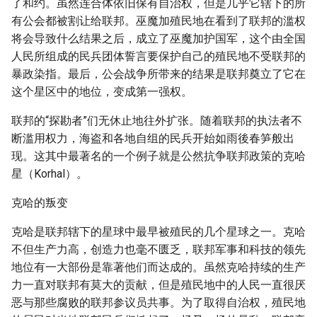
了和约。虽然连合体依旧保有自治权，但是几乎它辖下的所
有公会都被割让给联邦。巫魔加殖民地在看到了联邦的滥权
将会导致什么结果之后，成立了巫魔加护国军，这个由全国
人民所组成的民兵团体誓言要保护自己的殖民地不受联邦的
暴政染指。最后，公会战争所带来的结果是联邦奠立了它在
这个星区中的地位，变成第一强权。
联邦的“探勘者”们无休止地往外扩张。随着联邦的执法者不
断滥用权力，海盗和各地自组的民兵开始如雨後春笋般出
现。这其中最著名的一个例子就是公然抗争联邦政策的克哈
星（Korhal）。
克哈的叛变
克哈是联邦辖下的星球中最早被殖民的几个星球之一。克哈
不但生产力高，创造力也毫不匮乏，联邦军事和科技的领先
地位有一大部份是靠著他们而达成的。虽然克哈持续的生产
力一直对联邦有莫大的贡献，但是殖民地中的人民一直很厌
恶与那些腐败的联邦参议员共事。为了取得自治权，殖民地