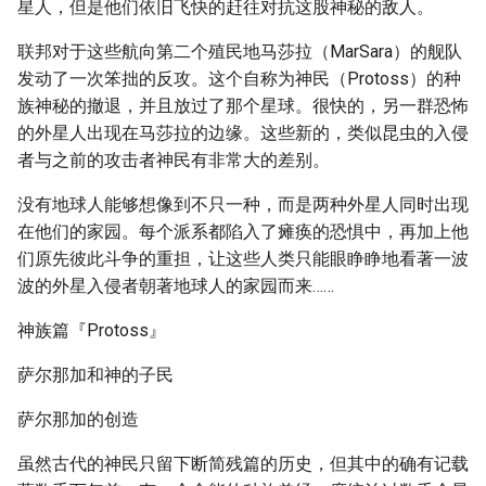
星人，但是他们依旧飞快的赶往对抗这股神秘的敌人。
联邦对于这些航向第二个殖民地马莎拉（MarSara）的舰队
发动了一次笨拙的反攻。这个自称为神民（Protoss）的种
族神秘的撤退，并且放过了那个星球。很快的，另一群恐怖
的外星人出现在马莎拉的边缘。这些新的，类似昆虫的入侵
者与之前的攻击者神民有非常大的差别。
没有地球人能够想像到不只一种，而是两种外星人同时出现
在他们的家园。每个派系都陷入了瘫痪的恐惧中，再加上他
们原先彼此斗争的重担，让这些人类只能眼睁睁地看著一波
波的外星入侵者朝著地球人的家园而来……
神族篇『Protoss』
萨尔那加和神的子民
萨尔那加的创造
虽然古代的神民只留下断简残篇的历史，但其中的确有记载