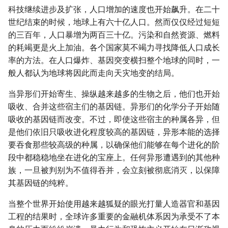
科技继续进步及扩张，人口增加的速度也开始飙升。在二十
世纪结束的时候，地球上有六十亿人口。然而仅仅经过短短
的三百年，人口暴增为两百三十亿。污染和自然资源、燃料
的耗竭更是火上加油。各个国家莫不竭力寻找降低人口成长
率的方法。在人口爆炸、基因突变横扫整个地球的同时，一
般人都认为地球将因此而走向天灾地变的结局。
当异形们开始寄生、操纵越来越多的生物之后，他们也开始
吸收、合并这些宿主们的基因链。异形们的化学分子开始随
吸收的基因链而改变。不过，即使这些宿主的种属各异，但
是他们依旧只吸收进化程度较高的基因链，异形本能的选择
要吞食那些较高级的种属，以确保他们能够在每个进化的阶
段中都稳稳地坐在进化的宝座上。任何异形遭遇到的其他种
族，一旦被判别为不值得吞并，会立刻被彻底消灭，以保障
其基因链的纯粹。
当整个世界开始使用越来越狐疑的眼光打量人造器官和基因
工程的结果时，全球许多重要的金融机体系因为承受不了本