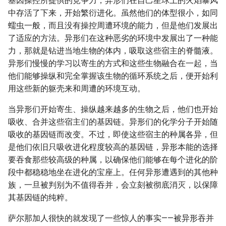
基因操控所提供的竞争力，异形们在自己星球上的火焰暴风
中存活了下来，开始繁衍进化。虽然他们的体型很小，如同
蠕虫一般，而且没有操控周遭环境的能力，但是他们发展出
了适应的方法。异形们在这种恶劣的环境中发展出了一种能
力，那就是钻进当地生物的体内，吸取这些宿主的脊髓液。
异形们慢慢的学习以寄生的方式和这些生物融合在一起，当
他们能够操纵和完全掌握该生物的循环系统之后，便开始利
用这些新的躯壳来和周遭的环境互动。
当异形们开始寄生、操纵越来越多的生物之后，他们也开始
吸收、合并这些宿主们的基因链。异形们的化学分子开始随
吸收的基因链而改变。不过，即使这些宿主的种属各异，但
是他们依旧只吸收进化程度较高的基因链，异形本能的选择
要吞食那些较高级的种属，以确保他们能够在每个进化的阶
段中都稳稳地坐在进化的宝座上。任何异形遭遇到的其他种
族，一旦被判别为不值得吞并，会立刻被彻底消灭，以保障
其基因链的纯粹。
萨尔那加人很快的就发现了一些惊人的事实——被异形吞并