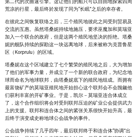
第二代的次曲速引擎。这让他们的船只可以自由地探索四周
荒凉的行星，最后终於发现了同为“长眠”之后的幸存者。
在彼此之间恢复联络之后，三个殖民地彼此之间受到贸易及
交流的互惠。虽然塔桑妮持续地施压，要求巫魔加和莫瑞亚
加入一个联合的政府，但是这两个殖民地坚决的拒绝。塔桑
妮的舰队持续的探勘这一块远离地球，后来被称为克普鲁星
区（Korprulu）的区域。
塔桑妮在这个区域建立了七个繁荣的殖民地之后，大为增加
了他们的军事力量，并成立了一个新的联合政府，为纪念地
球而命名为地球联邦，由塔桑妮底下的殖民地组成。而拥有
最富饶矿产的莫瑞亚殖民地开始担心这个联邦会不会觊觎他
们获利丰富的开矿事业。于是，凯尔－莫瑞亚连合体成立
了，这个合作组织将会对受到联邦压迫的矿业公会提供武力
上的支援。联邦和连合体之间的紧张关系很快开始升高，最
后终于演变成史称地球公会战争的事件。
公会战争持续了几乎四年，最后联邦终于和连合体“协调”出