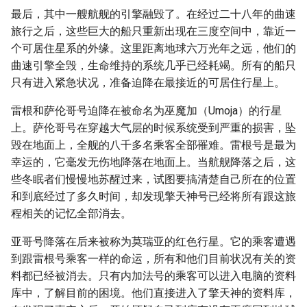
最后，其中一艘航舰的引擎融毁了。在经过二十八年的曲速
旅行之后，这些巨大的船只重新出现在三度空间中，靠近一
个可居住星系的外缘。这里距离地球六万光年之远，他们的
曲速引擎全毁，生命维持的系统几乎已经耗竭。所有的船只
只有进入紧急状况，准备迫降在最接近的可居住行星上。
雷根和萨伦哥号迫降在被命名为巫魔加（Umoja）的行星
上。萨伦哥号在穿越大气层的时候系统受到严重的损害，坠
毁在地面上，全舰的八千多名乘客全部罹难。雷根号是最为
幸运的，它毫发无伤地降落在地面上。当航舰降落之后，这
些冬眠者们慢慢地苏醒过来，试图要搞清楚自己所在的位置
和到底经过了多久时间，却发现擎天神号已经将所有跟这旅
程相关的记忆全部消去。
亚哥号降落在后来被称为莫瑞亚的红色行星。它的乘客遭遇
到跟雷根号乘客一样的命运，所有和他们目前状况有关的资
料都已经被消去。只有内加法号的乘客可以进入电脑的资料
库中，了解目前的困境。他们直接进入了擎天神的资料库，