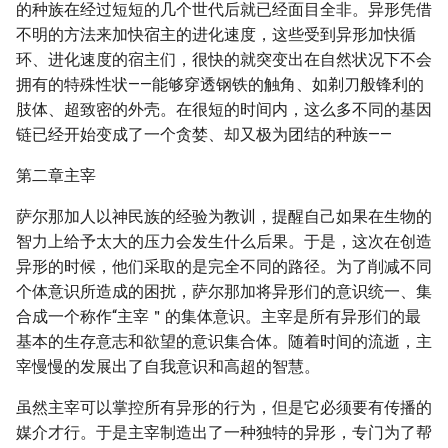
的种族在经过短短的几个世代后就已经面目全非。异形凭借
不明的方法来加快宿主的进化速度，这些受到异形加快循
环、进化速度的宿主们，很快的就突变出在自然状况下不会
拥有的特殊性状——能够穿透钢铁的触角、如剃刀般锋利的
肢体、超致密的外壳。在很短的时间内，这么多不同的基因
链已经开始变成了一个贪婪、却又极为团结的种族——
第二章主宰
萨尔那加人以神民族的经验为教训，提醒自己如果在生物的
智力上给予太大的压力会发生什么后果。于是，这次在创造
异形的时候，他们采取的是完全不同的路径。为了削减不同
个体意识所造成的困扰，萨尔那加将异形们的意识统一、集
合成一个称作“主宰＂的集体意识。主宰是所有异形们的最
基本的生存意志和欲望的意识集合体。随着时间的流逝，主
宰慢慢的发展出了自我意识和高超的智慧。
虽然主宰可以掌控所有异形的行为，但是它必须要有传播的
媒介才行。于是主宰制造出了一种独特的异形，专门为了帮