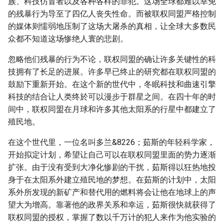
族、科技仿冒者以及各种各样的罪犯。这场全球都难以幸免
的残暴行为导至了四亿人丧失性命。而被联权同盟严格控制
的媒体则懦弱地压制了这场大屠杀的真相，让全球大多数民
众都不知道这场惨绝人寰的悲剧。
忽略他们残暴的行为不论，联权同盟的确让许多关键性的科
技拥有了长足的进展。许多早已终止的研究都在联权同盟的
鼓励下重新开始。在这个新的世代中，冬眠科技和曲速引擎
科技的结合让人类终於可以漫步于群星之间。在四十年的时
间中，联权同盟在月球和许多其他太阳系的行星中都建立了
殖民地。
在这个世代里，一位名叫多兰&8226；茹斯的年轻科学家，
开始拟定计划，希望让自己可以在联权同盟里面的势力逐渐
扩张。由于没有受到大净化惨剧的干扰，茹斯得以狂热地投
身于在太阳系外建立殖民地的梦想。在茹斯的计划中，太阳
系外所发现的新矿产和替代用的燃料将会让他在地球上的声
望大为增高。靠著他的政界关系和幸运，茹斯很快就获得了
联权同盟的授权，掌握了数以千万计的犯人来作为他实验的