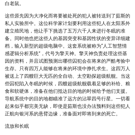
白老鼠。
这些原先因为大净化而将要被处死的犯人被转送到了茹斯的
私人实验所中。这位科学家计划要利用这些犯人在太阳系外
建立殖民地，他让手下挑选了五万六千人来进行冬眠的准
备。同时他也把这些人的基因突变和基因性状的变异详细建
档，输入新型的超级电脑中。这套系统被称为“人工智慧情
感逻辑分析系统”，代号为擎天神。擎天神负责处理这些基
因的资料，并且试图预测出哪些囚犯会在将来的严酷考验中
生存。只有四万人能够在将来的环境中挣扎求生。这四万人
被送上了四艘巨大无匹的全自动、太空勘探超级航舰。当这
些囚犯陷入冬眠的时候，四艘超级航舰载着足够的补给、粮
食和软硬体，准备在他们抵达目的地的时候给予他们支援。
导航系统中的目的地都瞄准了远方的沾翠四号行星。一切看
起来似乎都完美无缺，即使是茹斯也没办法预料到这些犯人
正航向银河系的悬臂边缘，准备面对即将到来的死亡。
流放和长眠