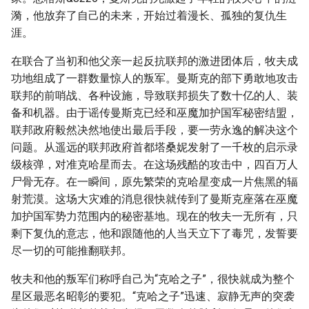
漪，他放弃了自己的未来，开始过着漫长、孤独的复仇生
涯。
在联合了当初和他父亲一起反抗联邦的激进团体后，牧夫成
功地组成了一群数量惊人的叛军。曼斯克的部下勇敢地攻击
联邦的前哨战、各种设施，导致联邦损失了数十亿的人、装
备和机器。由于谣传曼斯克已经和巫魔加护国军秘密结盟，
联邦政府毅然决然地使出最后手段，要一劳永逸的解决这个
问题。从遥远的联邦政府首都塔桑妮发射了一千枚的启示录
级核弹，对准克哈星而去。在这场残酷的攻击中，四百万人
尸骨无存。在一瞬间，原先繁荣的克哈星变成一片焦黑的辐
射荒漠。这场大灾难的消息很快就传到了曼斯克座落在巫魔
加护国军势力范围内的秘密基地。现在的牧夫一无所有，只
剩下复仇的意志，他和跟随他的人当天立下了毒咒，发誓要
尽一切的可能推翻联邦。
牧夫和他的叛军们称呼自己为“克哈之子”，很快就成为整个
星区最恶名昭彰的要犯。“克哈之子”迅速、寂静无声的突袭