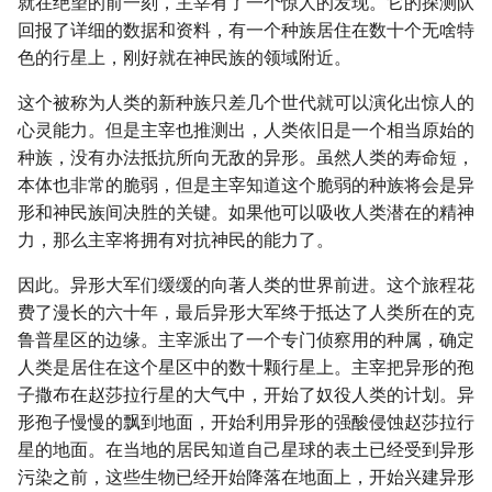
就在绝望的前一刻，主宰有了一个惊人的发现。它的探测队
回报了详细的数据和资料，有一个种族居住在数十个无啥特
色的行星上，刚好就在神民族的领域附近。
这个被称为人类的新种族只差几个世代就可以演化出惊人的
心灵能力。但是主宰也推测出，人类依旧是一个相当原始的
种族，没有办法抵抗所向无敌的异形。虽然人类的寿命短，
本体也非常的脆弱，但是主宰知道这个脆弱的种族将会是异
形和神民族间决胜的关键。如果他可以吸收人类潜在的精神
力，那么主宰将拥有对抗神民的能力了。
因此。异形大军们缓缓的向著人类的世界前进。这个旅程花
费了漫长的六十年，最后异形大军终于抵达了人类所在的克
鲁普星区的边缘。主宰派出了一个专门侦察用的种属，确定
人类是居住在这个星区中的数十颗行星上。主宰把异形的孢
子撒布在赵莎拉行星的大气中，开始了奴役人类的计划。异
形孢子慢慢的飘到地面，开始利用异形的强酸侵蚀赵莎拉行
星的地面。在当地的居民知道自己星球的表土已经受到异形
污染之前，这些生物已经开始降落在地面上，开始兴建异形