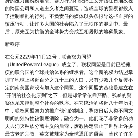
身的压力而纷纷崩溃。暴力行为和恐怖主义开始在日渐敌视
的跨国公司和人道主义者之间蔓延，造成全球的警察都投入
了控制暴乱的行列。不负责任的媒体以头条报导这些血腥的
镇压行动，让许多大国的社会陷入了无秩序的混乱中。最
后，原先互为抗衡的全球势力变成互相屠戮的地狱景象。
新秩序
在公元2229年11月22号，联合权力同盟
（UnitedPowersLeague）成立了。联权同盟是目前已经瘫
痪的联合国的全球共治体系的继承者。这个新的权力结盟掌
握了地球上将近百分之九十三的人口，只有少数几个反覆不
定的南美国家没有加入这个同盟。这个同盟的基础是建立在
“开明的社会化原则”之下，但是却常常依靠严酷、残暴的警
察体系来控制整个社会的秩序。在它统治的将近八十年历史
中，联权同盟努力的推广他们的制度，导致日后人类不同文
明间的独特性被彻底消除，融合为一。他们花了非常多的功
夫去消灭种族分离主义的后裔，废教协定禁止了世界上许多
最古老的宗教。英文被规定为全球通用的语言，替代了许多