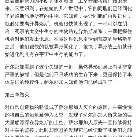
随著族群势力的不断扩张和增强，主宰开始考虑种族的未
来。它意识到，在短短的几个世纪中，它的同胞们已经同化
了异烙斯当地所有的生物。它知道，要让同胞们再度进化，
就必须要离开异烙斯。机会很快就出现了。一种可以在阴
冷、死寂的太空中生存的生物路过异烙斯星系，主宰把握住
机会对他们发出讯息。在被这种讯息引诱到荒凉的异烙斯星
之后，他们很快的就被异形同化了。很快，异形战士们就开
始进化到具有在宇宙中生存的能力了。
萨尔那加看到了这个关键的一刻。虽然异形们身上有著非常
严重的缺憾，但是他们不只成功的生存下来，更是保持了本
体意识的纯粹性，萨尔那加人知道他们已经成功了——
第三章毁灭
对自己创造物的骄傲成了萨尔那加人灭亡的原因。主宰慢慢
的将自己的触角延伸入太空，发现了萨尔那加人所乘坐的巨
大星船漂浮在异烙斯的上空。萨尔那加人原先一直持续保持
对主宰的监控，此时却惊恐的发现它已经切断了和他们之间