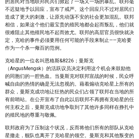
的居民对当地联邦民兵们掀起了一场又一场的暴乱。联邦毫
不迟疑地予以回应，宣布了戒严。这个回应只不过对居民们
造成了更大的刺激，让原先动荡不安的社会更加混乱。联邦
相信，如果这个他们最宝贵的殖民地都会起而叛乱，他们就
很难阻止其他殖民地不起而效尤。联邦的高层官员很快就决
定，克哈的事件必须要用任何可能的手段来制止——克哈要
作为一个杀一儆百的范例。
克哈星的一位名叫恩格斯&8226；曼斯克
（AngusMengsk）的活跃议员决定利用这个机会来鼓励他
的同胞们的一腔热血。当曼斯克对联邦宣战的时候，民众呼
喊自由的热情的确是无法忽视的。藉着煽动克哈星上所有的
群众，曼斯克成功地让狂热的民众们占领了联邦在当地的所
有前哨站。在公开宣布了自此以后联邦不再拥有克哈星的任
何主权之后，曼斯克成功地争取到了其他许多同样在挣扎中
的殖民地的尊重与敬佩。
联邦政府为了压制这个状况，反而将他们所有的部队从克哈
星撤走，舰队也离开了克哈星的领空。曼斯克和其他叛变的