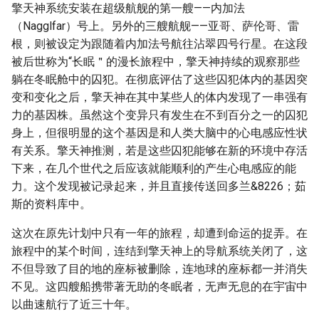
擎天神系统安装在超级航舰的第一艘——内加法
（Nagglfar）号上。另外的三艘航舰——亚哥、萨伦哥、雷
根，则被设定为跟随着内加法号航往沾翠四号行星。在这段
被后世称为“长眠＂的漫长旅程中，擎天神持续的观察那些
躺在冬眠舱中的囚犯。在彻底评估了这些囚犯体内的基因突
变和变化之后，擎天神在其中某些人的体内发现了一串强有
力的基因株。虽然这个变异只有发生在不到百分之一的囚犯
身上，但很明显的这个基因是和人类大脑中的心电感应性状
有关系。擎天神推测，若是这些囚犯能够在新的环境中存活
下来，在几个世代之后应该就能顺利的产生心电感应的能
力。这个发现被记录起来，并且直接传送回多兰&8226；茹
斯的资料库中。
这次在原先计划中只有一年的旅程，却遭到命运的捉弄。在
旅程中的某个时间，连结到擎天神上的导航系统关闭了，这
不但导致了目的地的座标被删除，连地球的座标都一并消失
不见。这四艘船携带著无助的冬眠者，无声无息的在宇宙中
以曲速航行了近三十年。