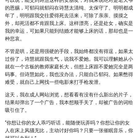
可以说，能交到诗慧这样的女朋友，对我来说绝对是老天爷
的恩赐，可郁闷就郁闷在诗慧太清纯、太保守了。明明都成
年了，明明跟我交往爱得死去活来，可除了亲亲、摸摸之
外，却死活都不肯跟我上床。这样漂亮，还是处女，确实是
我的幸运，可如果只能到结婚才能够上床的话，那却也是一
种悲哀。
不管是哄，还是用强硬的手段，我始终都没有得逞，如果太
过份了，诗慧就跟我生气，说我不爱她。我可以理解她从小
就在一个古板的教师家庭长大，但想上床跟不爱她完全是两
码事。但诗慧如此，我也没办法，只能自己郁闷。如果憋得
难受，就自己上网找一些电影来打手枪发泄。
这天，我在成人网站浏览，想看看有没有什么新出的片子，
结果却弹出了一个广告，我本想顺手关了，却被广告的词给
吸引住了。
“你想让你的女人乖巧听话，能随便玩弄吗？你想让你的女
人在床上风骚无比，主动讨好你吗？只要一张催眠音乐，你