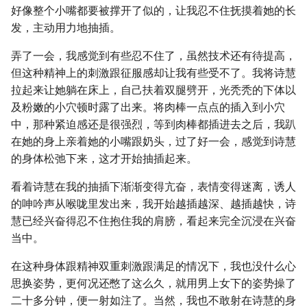
好像整个小嘴都要被撑开了似的，让我忍不住抚摸着她的长
发，主动用力地抽插。
弄了一会，我感觉到有些忍不住了，虽然技术还有待提高，
但这种精神上的刺激跟征服感却让我有些受不了。我将诗慧
拉起来让她躺在床上，自己扶着双腿劈开，光秃秃的下体以
及粉嫩的小穴顿时露了出来。将肉棒一点点的插入到小穴
中，那种紧迫感还是很强烈，等到肉棒都插进去之后，我趴
在她的身上亲着她的小嘴跟奶头，过了好一会，感觉到诗慧
的身体松弛下来，这才开始抽插起来。
看着诗慧在我的抽插下渐渐变得亢奋，表情变得迷离，诱人
的呻吟声从喉咙里发出来，我开始越插越深、越插越快，诗
慧已经兴奋得忍不住抱住我的肩膀，看起来完全沉浸在兴奋
当中。
在这种身体跟精神双重刺激跟满足的情况下，我也没什么心
思换姿势，更何况还憋了这么久，就用男上女下的姿势操了
二十多分钟，便一射如注了。当然，我也不敢射在诗慧的身