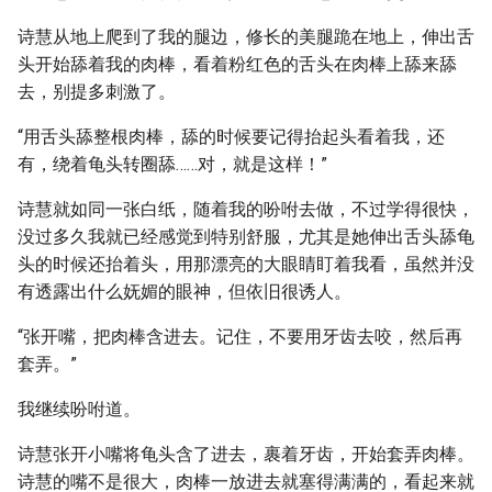
诗慧从地上爬到了我的腿边，修长的美腿跪在地上，伸出舌
头开始舔着我的肉棒，看着粉红色的舌头在肉棒上舔来舔
去，别提多刺激了。
“用舌头舔整根肉棒，舔的时候要记得抬起头看着我，还
有，绕着龟头转圈舔……对，就是这样！”
诗慧就如同一张白纸，随着我的吩咐去做，不过学得很快，
没过多久我就已经感觉到特别舒服，尤其是她伸出舌头舔龟
头的时候还抬着头，用那漂亮的大眼睛盯着我看，虽然并没
有透露出什么妩媚的眼神，但依旧很诱人。
“张开嘴，把肉棒含进去。记住，不要用牙齿去咬，然后再
套弄。”
我继续吩咐道。
诗慧张开小嘴将龟头含了进去，裹着牙齿，开始套弄肉棒。
诗慧的嘴不是很大，肉棒一放进去就塞得满满的，看起来就