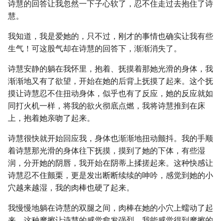
诗慧的回答让我忽然一下子心软了，忍不住走过去抱住了诗
慧。
我知道，我是爱她的，只不过，刚才的事情也确实让我有些
生气！可这股气却在诗慧的回答下，渐渐消失了。
诗慧安静的躺在我怀里，抱着、抚摸着那她光滑的身体，我
渐渐地又有了欲望，开始在她的后背上抚摸了起来。这个抚
摸让诗慧忍不住扭动身体，似乎也有了反应，她的反应就如
同打火机一样，将我的欲火彻底点燃，我将诗慧推到在床
上，抱着她亲吻了起来。
诗慧很快就开始回应我，身体也渐渐地扭动颤抖。我的手顺
着诗慧那光滑的身体往下抚摸，摸到了她的下体，有些湿
润，分开她的阴唇，我开始在阴蒂上揉搓起来。这种快感让
诗慧忍不住颤栗，更是发出断断续续的呻吟，感觉到她的小
穴越来越湿，我的肉棒也硬了起来。
我慢慢地躺在诗慧的双腿之间，肉棒在她的小穴上蠕动了起
来。这种摩擦让诗慧的感觉愈发强烈，我能感觉得到摩擦的