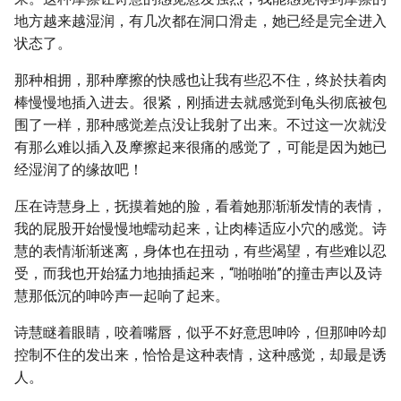
地方越来越湿润，有几次都在洞口滑走，她已经是完全进入
状态了。
那种相拥，那种摩擦的快感也让我有些忍不住，终於扶着肉
棒慢慢地插入进去。很紧，刚插进去就感觉到龟头彻底被包
围了一样，那种感觉差点没让我射了出来。不过这一次就没
有那么难以插入及摩擦起来很痛的感觉了，可能是因为她已
经湿润了的缘故吧！
压在诗慧身上，抚摸着她的脸，看着她那渐渐发情的表情，
我的屁股开始慢慢地蠕动起来，让肉棒适应小穴的感觉。诗
慧的表情渐渐迷离，身体也在扭动，有些渴望，有些难以忍
受，而我也开始猛力地抽插起来，“啪啪啪”的撞击声以及诗
慧那低沉的呻吟声一起响了起来。
诗慧瞇着眼睛，咬着嘴唇，似乎不好意思呻吟，但那呻吟却
控制不住的发出来，恰恰是这种表情，这种感觉，却最是诱
人。