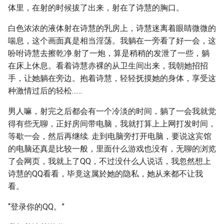
体里，在射的时候拔了出来，射在了诗慧的胸口。
白色浓浓的液体射在诗慧的乳房上，诗慧迷离着眼睛微微的
喘息，这个画面真是相当淫荡。我躺在一旁看了好一会，这
吩咐诗慧去擦乾净.射了一炮，算是稍稍的发泄了一些，躺
在床上休息。看着诗慧赤裸的从卫生间出来，我朝她招招
手，让她躺在旁边。抱着诗慧，轻轻抚摸她的身体，享受这
种激情过后的轻松……
男人嘛，射完之后都会有一个冷淡的时间，躺了一会我就觉
得有些无聊，正好房间带电脑，我就打算上上网打发时间，
等歇一会，然后再继续. 走到电脑旁打开电脑，要说这宾馆
的电脑还真是比较一般，里面什么游戏也没有，无聊的浏览
了会网页，我就上了QQ，不过没什么人说话，我忽然想上
诗慧的QQ看看，毕竟这属於她的隐私，她从来都不让我
看。
“登录你的QQ。”