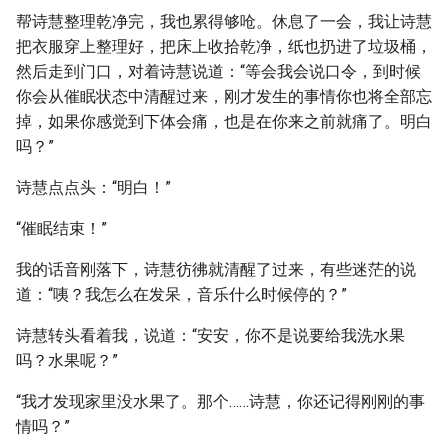
帮诗慧整理乾净完，我也累得够呛。休息了一会，我让诗慧
把衣服穿上整理好，把床上收拾乾净，纸也扔进了垃圾桶，
然后走到门口，对着诗慧说道：“等会我会说口令，到时候
你会从催眠状态中清醒过来，刚才发生的事情你也将全部忘
掉，如果你感觉到下体会痛，也是在你来之前就痛了。明白
吗？”
诗慧点点头：“明白！”
“催眠结束！”
我的话音刚落下，诗慧彷彿就清醒了过来，有些迷茫的说
道：“咦？我怎么在发呆，音乐什么时候停的？”
诗慧转头看着我，说道：“安安，你不是说要给我洗水果
吗？水果呢？”
“我才发现家里没水果了。那个……诗慧，你还记得刚刚的事
情吗？”