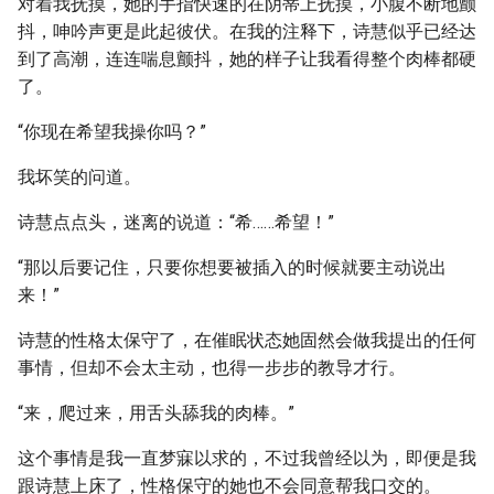
对着我抚摸，她的手指快速的在阴蒂上抚摸，小腹不断地颤
抖，呻吟声更是此起彼伏。在我的注释下，诗慧似乎已经达
到了高潮，连连喘息颤抖，她的样子让我看得整个肉棒都硬
了。
“你现在希望我操你吗？”
我坏笑的问道。
诗慧点点头，迷离的说道：“希……希望！”
“那以后要记住，只要你想要被插入的时候就要主动说出
来！”
诗慧的性格太保守了，在催眠状态她固然会做我提出的任何
事情，但却不会太主动，也得一步步的教导才行。
“来，爬过来，用舌头舔我的肉棒。”
这个事情是我一直梦寐以求的，不过我曾经以为，即便是我
跟诗慧上床了，性格保守的她也不会同意帮我口交的。