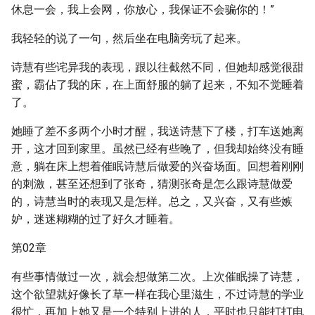
休息一会，我上会网，你放心，我保证不会骗你的！”
我轻轻的说了一句，然后坐在电脑旁玩了起来。
诗慧有些诧异我的表现，跟以往截然不同，但她却感觉很甜
蜜，霸佔了我的床，在上面舒服的躺了起来，不知不觉睡着
了。
她睡了差不多两个小时才醒，我送诗慧下了楼，打车送她离
开，这才回到家里。虽然已经有些晚了，但我却始终没有睡
意，躺在床上想着催眠诗慧后做爱的兴奋场面。回想着刚刚
的刺激，甚至还想到了张奇，猜测张奇是怎么跟诗慧做爱
的，诗慧当时的表现又是怎样。总之，又兴奋，又有些嫉
妒，迷迷糊糊的过了好久才睡着。
第02章
有些事情做过一次，就会想做第二次。上次催眠操了诗慧，
这个欲望就好像长了草一样在我心里滋生，不过诗慧的学业
很忙，再加上她又是一个特别上进的人，平时也只能打打电