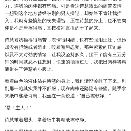
力，连我的肉棒都有些痛。可是看这诗慧露出的痛苦表情，
一想到这个地方曾经被别的男人操过，却始终不肯让我插
入，我就有些愤怒的丧失理智，压在诗慧的身上，也不管肉
棒是不是摩擦得痛，直接横冲直撞的干了起来。
诗慧被我操得很痛苦，表情很纠结，也有些眼泪汪汪，但她
却没有拒绝或者阻止，咬着嘴唇忍受。那种紧紧的压迫感，
以及不太对劲的情绪，让我没坚持多久，猛干了能有三五分
钟的时间就忍不住想射，快速的抽插过后，我把出肉棒将精
液射在了诗慧的小腹上。
看着白色的液体沾在诗慧的身上，我也渐渐冷静了下来。刚
刚那一炮其实我并不舒服，现在肉棒还隐隐有些痛。随手拿
来纸巾递给诗慧，我坐在一旁说道：“自己擦乾净。”
“是！主人！”
诗慧皱着眉头，拿着纸巾将精液擦乾净。