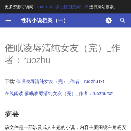
更多资源可访问
tsindex.org 多元性别搜索引擎
进行跨站搜索。
键
性转小说档案（一）
入
摘要
以
催眠凌辱清纯女友（完）_作
开
其他信息 [Processed Page
者：ruozhu
Metadata]
始
搜
正文
下载:
催眠凌辱清纯女友（完）_作者：ruozhu.txt
索
在线阅读 催眠凌辱清纯女友（完）_作者：ruozhu.txt
摘要
该文件是一部涉及成人主题的小说，内容主要围绕主角杨安