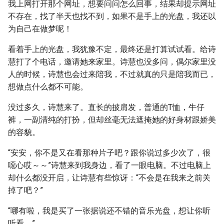
我上网打开那个网址，想要问问怎么回事，结果却提示网址
不存在，找了半天也找不到，如果不是手上的光盘，我还以
为自己在做梦呢！
看着手上的光盘，我犹豫不定，最终还是打算试试看。给诗
慧打了个电话，邀请她来家里。诗慧也没多问，偶尔家里没
人的时候，诗慧也会过来陪我，不过就真的只是陪我而已，
想做点什么都不可能。
没过多久，诗慧来了。直长的披肩发，普通的T恤，牛仔
裤，一副清纯的打扮，但却丝毫无法遮掩她的好身材跟娇美
的容貌。
“安安，你不是又在看那种片子吧？跟你说过多少次了，很
噁心哎～～”诗慧来到我身边，看了一眼电脑。不过电脑上
却什么都没开启，让诗慧有些惊讶：“不会是在我来之前关
掉了吧？”
“哪有啦，我是买了一张据说还不错的音乐光盘，想让你听
听看。”