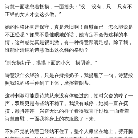
诗慧一面喘息着抚摸，一面摇头：“没……没有，只……只有不
正经的女人才会这么做。”
她的性格还真是保守，真是老旧啊！自慰而已，怎么能说是
不正经呢？如果不是催眠她的话，她肯定不会做这样的事
情，这种感觉真是很刺激，有一种得意跟满足感。除了我，
谁能让清纯的诗慧做出这么骚的举动？
“别光摸奶子，摸摸下面的小穴，摸阴蒂。”
诗慧没什么经验，只是在揉搓奶子，我提醒了一句，诗慧按
照我说的将手伸到了下体，摩擦着阴蒂。
这种刺激可能是诗慧从来没有体验过的，顿时兴奋的哼了一
声，双腿更是有些站不稳了。我没有喊停，她就一直在抚
摸，颤抖连连，兴奋无比的样子看得我直呼过瘾.一面看着
诗慧自慰，一面我将身上的衣服脱了下来。
不知不觉的诗慧已经站不住了，整个人瘫坐在地上，劈开腿