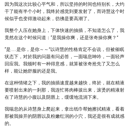
因为我这次比较心平气和，所以坚持的时间也特别长，大约
干了能有半个小时，我终於感觉到要发射了，而诗慧这个时
候似乎也变得激动起来，彷彿是要高潮了。
我整个人压在她身上，下体快速的抽插，不知道怎么了，我
竟然在这个时候问道：“是我操你爽，还是张奇操你爽？”
“是……是你，是你～～”以诗慧的性格肯定不会说，但被催眠
状态下，对於我的问题有问必答，一面喘息呻吟，一面轻声
回应我。我顿时有一种得意感，就算被张奇抢先了又怎么
样，能让她舒服的还是我。
在这种情绪之下，我的抽插速度越来越快，终於，就在精液
要喷射出来的一刹那，我连忙将肉棒拔出来，滚烫的精液射
在了诗慧的小腹以及阴唇上，缓缓地流淌下来。
我喘息的从诗慧身上爬起来，拿出纸巾帮她擦拭精液，看着
那被我操开的阴唇以及粉嫩红润的小穴，我还是很有成就感
的。