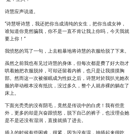
诗慧应声说道。
“诗慧呀诗慧，我还把你当成清纯的女生，把你当成女神，
谁知道你竟然骗我，你不是一直不肯让我上你吗，今天我就
要上你！”
我愤怒的骂了一句，上去粗暴地将诗慧的衣服给脱了下来。
虽然之前我也有见过诗慧的身体，但每次都是费了好大劲才
哄着她把衣服脱掉，可却还留着内裤，也只是让我摸摸胸
部。然而这一次被催眠成为性奴之后，诗慧对於我扒光她衣
服的举动根本没有抵抗，没过多久，整个人就赤裸的躺在了
床上。
下面光秃秃的没有阴毛，竟然是传说中的白虎！我有些意
外，更多的却是兴奋跟愤怒，脱下自己的裤子，也没理会她
是不是还没有湿润，直接就插了进去。
插入的时候有些困难，很紧，因为没有湿，抽插起来很吃