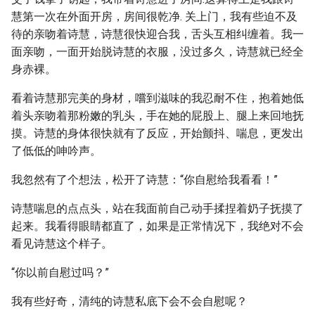
慧第一次在外面开房，房间很乾净. 关上门，我有些迫不及
待的亲吻着诗慧，诗慧很快迎合我，舌头互相纠缠着。我一
面亲吻，一面开始脱诗慧的衣服，没过多久，诗慧就已经全
身赤裸。
看着诗慧那完美的身材，嚐到滋味的我忍耐不住，抱着她低
着头亲吻着那粉嫩的乳头，手在她的屁股上、腿上来回地抚
摸。诗慧的身体很快就有了反应，开始颤抖、喘息，更发出
了低低的呻吟声。
我忽然有了个想法，松开了诗慧：“你自慰给我看看！”
诗慧喘息的点点头，站在我面前自己动手揉捏着奶子抚摸了
起来。我看得眼睛都直了，如果是正常情况下，我绝对不会
看见诗慧这个样子。
“你以前自慰过吗？”
我有些好奇，清纯的诗慧私底下会不会自慰呢？