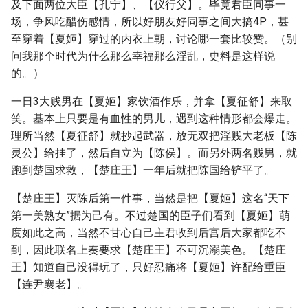
及下面两位大臣【孔宁】、【仪行父】。毕竟君臣同事一
场，争风吃醋伤感情，所以好朋友好同事之间大搞4P，甚
至穿着【夏姬】穿过的内衣上朝，讨论哪一套比较赞。（别
问我那个时代为什么那么幸福那么淫乱，史料是这样说
的。）
一日3大贱男在【夏姬】家饮酒作乐，并拿【夏征舒】来取
笑。基本上只要是有血性的男儿，遇到这种情形都会爆走。
理所当然【夏征舒】就抄起武器，放无双把淫贱大老板【陈
灵公】给挂了，然后自立为【陈侯】。而另外两名贱男，就
跑到楚国求救，【楚庄王】一年后就把陈国给铲平了。
【楚庄王】灭陈后第一件事，当然是把【夏姬】这名“天下
第一美熟女”据为己有。不过楚国的臣子们看到【夏姬】萌
度如此之高，当然不甘心自己主君收到后宫后大家都吃不
到，因此联名上奏要求【楚庄王】不可沉溺美色。【楚庄
王】知道自己没得玩了，只好忍痛将【夏姬】许配给重臣
【连尹襄老】。