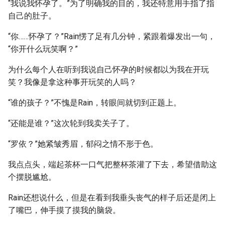
“我说我怀孕了。”为了明确我的目的，我还特意用手指了指
自己的肚子。
“你……怀孕了？”Rain愣了足有几分钟，紧跟着爆发出一句，
“你开什么玩笑啊？”
为什么每个人在听到我说自己怀孕的时候都以为我在开玩
笑？我像是拿这种事开玩笑的人吗？
“谁的孩子？”不愧是Rain，转眼间就切到正题上。
“还能是谁？”这次轮到我卖关子了。
“罗依？”她紧皱秀眉，郁闷之情不形于色。
我点点头，端起茶杯一口气把整杯茶灌了下去，希望借助这
个摆脱尴尬。
Rain还想说什么，但是在看到我垂头丧气的样子后还是闭上
了嘴巴，伸手摸了摸我的脑袋。