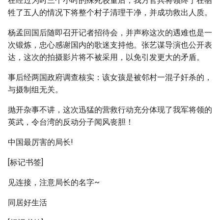
在经过为时三个小时的殊死较量后，我方官兵将领终于在牺
牲了五人的情况下将整个村子清理干净，并成功救出人质。
杨孟回国后随即召开记者招待会，并声称这次的遇难也是一
次锻炼，忠心感谢国内的歌迷支持他。张艺谋导演也公开表
达，这次的拍摄影片将不被采用，以免引发更大的矛盾。
事后经两国政府调查核实：该女孩是被邻村一混子奸杀的，
与摄制组无关。
抛开杂事不讲，这次迅猛的营救行动充分体现了我军将领的
英武，令台湾的反动分子闻风丧胆！
中国最厉害的局长!
[标记书签]
见连接，注意局长的名字~
同居好生活