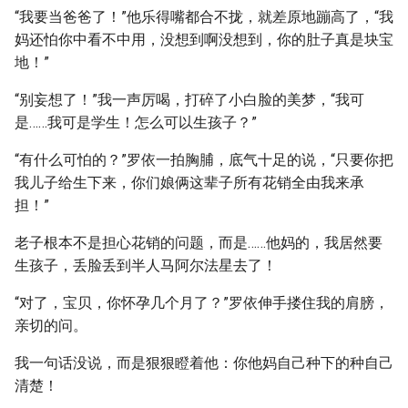
“我要当爸爸了！”他乐得嘴都合不拢，就差原地蹦高了，“我
妈还怕你中看不中用，没想到啊没想到，你的肚子真是块宝
地！”
“别妄想了！”我一声厉喝，打碎了小白脸的美梦，“我可
是……我可是学生！怎么可以生孩子？”
“有什么可怕的？”罗依一拍胸脯，底气十足的说，“只要你把
我儿子给生下来，你们娘俩这辈子所有花销全由我来承
担！”
老子根本不是担心花销的问题，而是……他妈的，我居然要
生孩子，丢脸丢到半人马阿尔法星去了！
“对了，宝贝，你怀孕几个月了？”罗依伸手搂住我的肩膀，
亲切的问。
我一句话没说，而是狠狠瞪着他：你他妈自己种下的种自己
清楚！