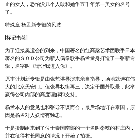
止的女人，恐怕没几个人敢和她争五千年第一美女的名号
了。
特殊章 杨孟新专辑的风波
[标记书签]
为了迎接奥运会的到来，中国著名的红高梁艺术团联手日本
著名的ＳＯＤ公司为新人偶像歌手杨孟量身打造了一张新专
辑，名字叫《请让我进入你》。
原本计划新专辑是由张艺谋导演来亲自指导，场地就选在伟
大的北京天安门。但张导权衡再三，决定于国外取景，此举
赢得公司内部的高度理解和支持。
杨孟本人的意见也和张导不谋而合，最后场地订在泰国，原
因是杨孟对人妖情有独忠。
于是摄制组来到了位于泰国南部的一个名叫桑辣的村庄内，
并在征得村长同意的情况下开始了拍摄。