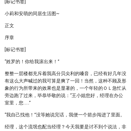
[标记书签]
小莉和安萌的同居生活图~
正文
序章
[标记书签]
“姓罗的！你给我滚出来！”
整整一层楼都充斥着我高分贝尖利的嗓音，已经有好几年没
有这么大声喊过的我可算是爽了一回！当然，这种不顾及形
象的行为所带来的效果也是显著的，一个年轻的ＯＬ急忙从
旁边跑了过来，毕恭毕敬的说：“王小姐您好，经理在办公
室里，您……”
“我自己找他！”没等她说完话，我便一个箭步闯进了里面。
经理，这个流氓也配当经理？今天我要是讨不到个说法，非