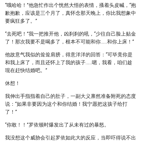
“哦哈哈！”他急忙作出个恍然大悟的表情，搔着头皮喊，“抱
歉抱歉，应该是三个月了，真怀念那天晚上，你比我想象中
要疯狂多了。”
“去死吧！”我一把推开他，凶刹刹的吼，“少往自己脸上贴金
了！那次我要不是喝多了，根本不可能和你……和你上床！”
他故意气我似的耸耸肩膀，得意洋洋的回答：“可毕竟你是
和我上床了，而且还怀上了我的孩子……嗯，我看，咱们趁
现在赶快结婚吧。”
休想！
我伸出手指指着自己的肚子，一副大义禀然准备附死的态度
说：“如果非要因为这个和你结婚！我宁愿把这孩子给打
了！”
“你敢！！”罗依顿时爆发出了从未有过的暴怒。
我没想这个威胁会引起罗依如此大的反应，当即吓得说不出