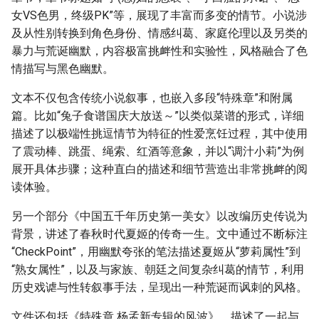
女VS色男，终级PK”等，展现了丰富而多变的情节。小说涉
及从性别转换到角色身份、情感纠葛、家庭伦理以及另类的
暴力与荒诞幽默，内容极富挑衅性和实验性，风格融合了色
情描写与黑色幽默。
文本不仅包含传统小说叙事，也嵌入多段“特殊章”和附属
篇。比如“兔子食谱国庆大放送～”以类似菜谱的形式，详细
描述了以极端性挑逗情节为特征的性爱烹饪过程，其中使用
了震动棒、跳蛋、绳索、红酒等意象，并以“调汁小莉”为例
展开具体步骤；这种直白的描述和细节营造出非常挑衅的阅
读体验。
另一个部分《中国五千年历史第一美女》以改编历史传说为
背景，讲述了春秋时代夏姬的传奇一生。文中通过不断标注
“CheckPoint”，用幽默夸张的笔法描述夏姬从“萝莉属性”到
“熟女属性”，以及与家族、朝廷之间复杂纠葛的情节，利用
历史戏谑与性转叙事手法，呈现出一种荒诞而讽刺的风格。
文件还包括《特殊章 杨孟新专辑的风波》，描述了一起与