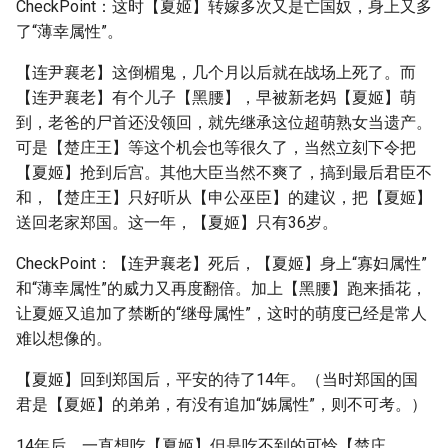
CheckPoint：这时【夏姬】转嫁多次又是亡国奴，身上又多
了“薄幸属性”。
【连尹襄老】这倒楣鬼，几个月以后就在战场上死了。而
【连尹襄老】有个儿子【黑腰】，早被新老妈【夏姬】萌
到，老爸的尸首还没领回，就先继承这位超萌熟女当遗产。
可是【楚庄王】等这个机会也等很久了，当然立刻下令把
【夏姬】抢到后宫。其他大臣当然不爽了，搞到最后君臣不
和，【楚庄王】只好听从【申公巫臣】的建议，把【夏姬】
送回老家郑国。这一年，【夏姬】只有36岁。
CheckPoint：【连尹襄老】死后，【夏姬】身上“寡妇属性”
和“薄幸属性”的威力又再度翻倍。加上【黑腰】跑来插花，
让夏姬又追加了禁断的“继母属性”，这时的萌度已经是常人
难以想像的。
【夏姬】回到郑国后，平安的待了14年。（当时郑国的国
君是【夏姬】的弟弟，有没有追加“姊属性”，则不可考。）
14年后，一直想吃【夏姬】但是吃不到的可怜【楚庄