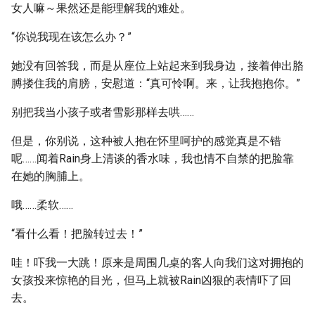
女人嘛～果然还是能理解我的难处。
“你说我现在该怎么办？”
她没有回答我，而是从座位上站起来到我身边，接着伸出胳
膊搂住我的肩膀，安慰道：“真可怜啊。来，让我抱抱你。”
别把我当小孩子或者雪影那样去哄……
但是，你别说，这种被人抱在怀里呵护的感觉真是不错
呢……闻着Rain身上清谈的香水味，我也情不自禁的把脸靠
在她的胸脯上。
哦……柔软……
“看什么看！把脸转过去！”
哇！吓我一大跳！原来是周围几桌的客人向我们这对拥抱的
女孩投来惊艳的目光，但马上就被Rain凶狠的表情吓了回
去。