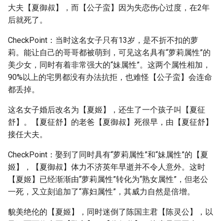
大夫【夏御叔】，而【公子蛮】因为失恋伤心过度，在2年
后就死了。
CheckPoint：当时这名女子只有13岁，是不折不扣的萝
莉。能让自己的哥哥都被萌到，可见这名具有“萝莉属性”的
美少女，同时有着非常强大的“妹属性”。这两个属性相加，
90%以上的宅男都没有办法抗拒，也难怪【公子蛮】会连命
都丢掉。
这名女子婚后改名为【夏姬】，还生了一个孩子叫【夏征
舒】。【夏征舒】的老爸【夏御叔】死很早，由【夏征舒】
接任大夫。
CheckPoint：娶到了同时具有“萝莉属性”和“妹属性”的【夏
姬】，【夏御叔】体力不济英年早逝并不令人意外。这时
【夏姬】已经渐渐由“萝莉属性”转化为“熟女属性”，但老公
一死，又立刻追加了“寡妇属性”，其威力自然是倍增。
貌美绝伦的【夏姬】，同时迷倒了陈国主君【陈灵公】，以