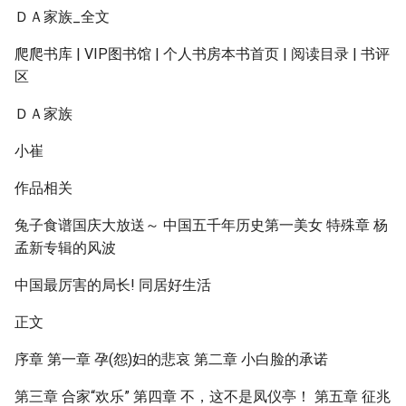
ＤＡ家族_全文
爬爬书库 | VIP图书馆 | 个人书房本书首页 | 阅读目录 | 书评
区
ＤＡ家族
小崔
作品相关
兔子食谱国庆大放送～ 中国五千年历史第一美女 特殊章 杨
孟新专辑的风波
中国最厉害的局长! 同居好生活
正文
序章 第一章 孕(怨)妇的悲哀 第二章 小白脸的承诺
第三章 合家“欢乐” 第四章 不，这不是凤仪亭！ 第五章 征兆