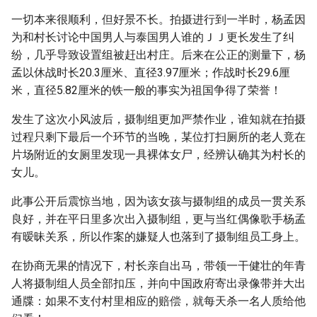
一切本来很顺利，但好景不长。拍摄进行到一半时，杨孟因
为和村长讨论中国男人与泰国男人谁的ＪＪ更长发生了纠
纷，几乎导致设置组被赶出村庄。后来在公正的测量下，杨
孟以休战时长20.3厘米、直径3.97厘米；作战时长29.6厘
米，直径5.82厘米的铁一般的事实为祖国争得了荣誉！
发生了这次小风波后，摄制组更加严禁作业，谁知就在拍摄
过程只剩下最后一个环节的当晚，某位打扫厕所的老人竟在
片场附近的女厕里发现一具裸体女尸，经辨认确其为村长的
女儿。
此事公开后震惊当地，因为该女孩与摄制组的成员一贯关系
良好，并在平日里多次出入摄制组，更与当红偶像歌手杨孟
有暧昧关系，所以作案的嫌疑人也落到了摄制组员工身上。
在协商无果的情况下，村长亲自出马，带领一干健壮的年青
人将摄制组人员全部扣压，并向中国政府寄出录像带并大出
通牒：如果不支付村里相应的赔偿，就每天杀一名人质给他