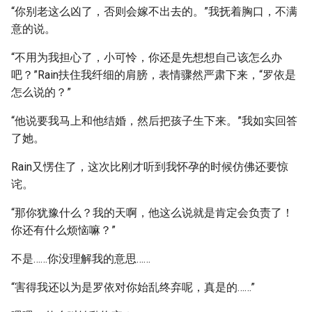
“你别老这么凶了，否则会嫁不出去的。”我抚着胸口，不满
意的说。
“不用为我担心了，小可怜，你还是先想想自己该怎么办
吧？”Rain扶住我纤细的肩膀，表情骤然严肃下来，“罗依是
怎么说的？”
“他说要我马上和他结婚，然后把孩子生下来。”我如实回答
了她。
Rain又愣住了，这次比刚才听到我怀孕的时候仿佛还要惊
诧。
“那你犹豫什么？我的天啊，他这么说就是肯定会负责了！
你还有什么烦恼嘛？”
不是……你没理解我的意思……
“害得我还以为是罗依对你始乱终弃呢，真是的……”