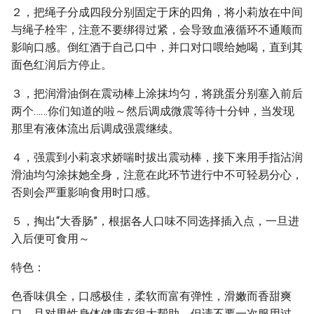
２，把绳子分成四段分别固定于床的四角，将小莉放在中间
与绳子栓牢，注意不要绑得过紧，会导致血液循环不通顺而
影响口感。倒红酒于自己口中，并口对口喂给她喝，直到其
面色红润后方停止。
３，把润滑油倒在震动棒上涂抹均匀，将跳蛋分别塞入前后
两个……你们知道的啦～然后调成微震等待十分钟，当发现
那里有液体流出后调成强震继续。
４，强震到小莉哀求娇喘时拔出震动棒，接下来用手指沾润
滑油均匀涂抹她全身，注意在此环节进行中不可轻易分心，
否则会严重影响食用时口感。
５，掏出“大香肠”，根据各人口味不同选择插入点，一旦进
入后便可食用～
特色：
色香味俱全，口感极佳，柔软而富有弹性，滑嫩而香甜爽
口，且对男性身体健康有很大帮助，但请不要一次服用过