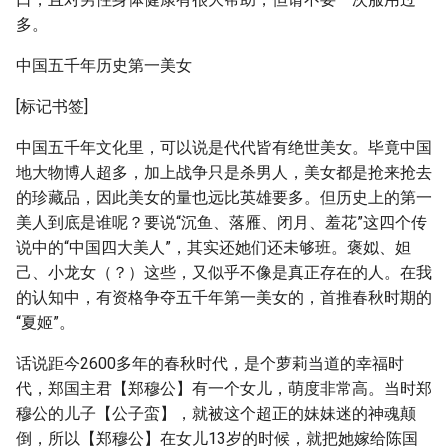
多。
中国五千年历史第一美女
[标记书签]
中国五千年文化里，可以说是代代皆有绝世美女。毕竟中国
地大物博人超多，加上战争只是杀男人，美女都是抢来抢去
的珍藏品，因此美女的量也远比英雄要多。但历史上的第一
美人到底是谁呢？要说“沉鱼、落雁、闭月、羞花”这四个传
说中的“中国四大美人”，其实还她们还未够班。褒姒、妲
己、小龙女（？）这些，又似乎不像是真正存在的人。在我
的认知中，有资格争夺五千年第一美女的，首推春秋时期的
“夏姬”。
话说距今2600多年的春秋时代，是个萝莉当道的幸福时
代，郑国主君【郑穆公】有一个女儿，萌度非常高。当时郑
穆公的儿子【公子蛮】，就被这个超正的妹妹迷的神魂颠
倒，所以【郑穆公】在女儿13岁的时候，就把她嫁给陈国