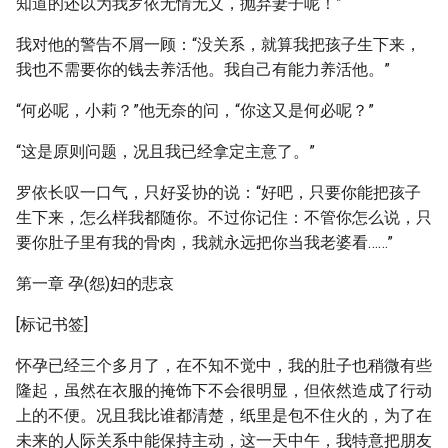
知道的还以为我罗依无情无义，抛弃妻子呢！”
我对他的警告不屑一顾：“没关系，就算我把孩子生下来，
我也不需要你的钱去养活他。我自己有能力养活他。”
“何必呢，小莉？”他无奈的问，“你这又是何必呢？”
“这是原则问题，况且我已经拿定主意了。”
罗依长叹一口气，只好妥协的说：“好吧，只要你能把孩子
生下来，怎么样我都随你。不过你记住：不管你怎么说，只
要你肚子里有我的骨肉，我就永远把你当我老婆看……”
第一章 孕(怨)妇的悲哀
[标记书签]
怀孕已经三个多月了，在不知不觉中，我的肚子也稍微有些
隆起，虽然在衣服的掩饰下不会很明显，但依然造成了行动
上的不便。况且我比谁都清楚，纸里是包不住火的，为了在
未来的人际关系中能保持主动，这一天中午，我特意把朋友