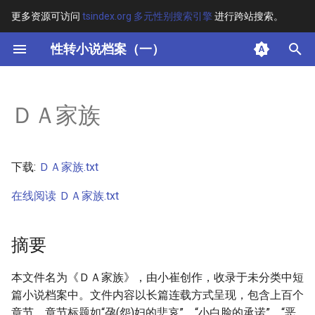
更多资源可访问
tsindex.org 多元性别搜索引擎
进行跨站搜索。
键
性转小说档案（一）
入
摘要
以
ＤＡ家族
开
其他信息
始
正文
下载:
ＤＡ家族.txt
搜
在线阅读 ＤＡ家族.txt
索
摘要
本文件名为《ＤＡ家族》，由小崔创作，收录于未分类中短
篇小说档案中。文件内容以长篇连载方式呈现，包含上百个
章节，章节标题如“孕(怨)妇的悲哀”、“小白脸的承诺”、“恶