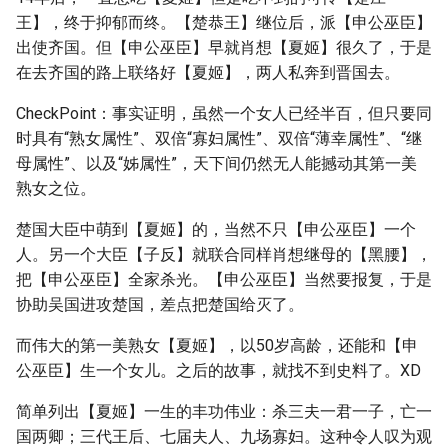
王】，终于抑郁而终。【楚恭王】继位后，派【申公巫臣】
出使齐国。但【申公巫臣】早就肖想【夏姬】很久了，于是
在去齐国的路上联络好【夏姬】，两人私奔到晋国去。
CheckPoint：事实证明，虽然一个女人已经半百，但只要同
时具有“熟女属性”、双倍“寡妇属性”、双倍“薄幸属性”、“继
母属性”、以及“姊属性”，天下间仍然无人能撼动其第一美
熟女之位。
楚国大臣中萌到【夏姬】的，当然不只【申公巫臣】一个
人。另一个大臣【子反】就联合同样肖想继母的【黑腰】，
把【申公巫臣】全家杀光。【申公巫臣】当然要报复，于是
协助吴国进攻楚国，差点把楚国给灭了。
而伟大的第一美熟女【夏姬】，以50岁高龄，还能和【申
公巫臣】生一个女儿。之后的故事，就找不到史料了。XD
简单列出【夏姬】一生的丰功伟业：杀三夫一君一子，亡一
国两卿；三代王后、七届夫人、九场寡妇。这种令人叹为观