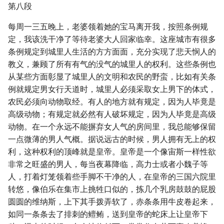
第八段
每周一三五晚上，老婆领着她的宝马离开我，按照条例规
定，我该洗干净了等待老婆大人回家临幸。这座城市有很多
条例规定到城里人生活的方方面面，充分实现了悲天悯人的
教义，兼顾了所有有气的没气的城里人的权利。这些条例也
从某些方面彰显了城里人的文明和农民的野蛮，比如有关条
例就规定男女行天道时，城里人必须采取女上男下的体式，
农民必须向动物取经。有人的地方就有规定，因为人毕竟是
高级动物；有规定就必然有人破坏规定，因为人毕竟是高级
动物。在一个永远不能摒弃女人气的房间里，我总能够保留
一点微薄的男人气概。据说远古的时候，男人拥有无上的权
利，这种权利的顶峰就是皇帝。皇帝是一个像宙斯一样性欲
非常之旺盛的男人，每当夜幕降临，高力士或者小魏子等
人，打着灯笼领着些手脚不干净的人，在皇帝的三国六院里
转悠，像伯乐在集市上挑牲口似的，拣几个乳房鼓鼓的屁股
圆圆的维纳斯，上下其手拨弄软了，赤条条用牛皮卷起来，
如同一条条去了排刺的鳣鲔，送到皇帝的蛇床上让皇帝下