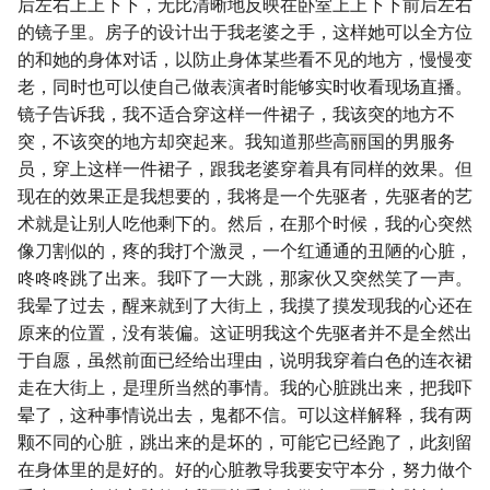
后左右上上下下，无比清晰地反映在卧室上上下下前后左右
的镜子里。房子的设计出于我老婆之手，这样她可以全方位
的和她的身体对话，以防止身体某些看不见的地方，慢慢变
老，同时也可以使自己做表演者时能够实时收看现场直播。
镜子告诉我，我不适合穿这样一件裙子，我该突的地方不
突，不该突的地方却突起来。我知道那些高丽国的男服务
员，穿上这样一件裙子，跟我老婆穿着具有同样的效果。但
现在的效果正是我想要的，我将是一个先驱者，先驱者的艺
术就是让别人吃他剩下的。然后，在那个时候，我的心突然
像刀割似的，疼的我打个激灵，一个红通通的丑陋的心脏，
咚咚咚跳了出来。我吓了一大跳，那家伙又突然笑了一声。
我晕了过去，醒来就到了大街上，我摸了摸发现我的心还在
原来的位置，没有装偏。这证明我这个先驱者并不是全然出
于自愿，虽然前面已经给出理由，说明我穿着白色的连衣裙
走在大街上，是理所当然的事情。我的心脏跳出来，把我吓
晕了，这种事情说出去，鬼都不信。可以这样解释，我有两
颗不同的心脏，跳出来的是坏的，可能它已经跑了，此刻留
在身体里的是好的。好的心脏教导我要安守本分，努力做个