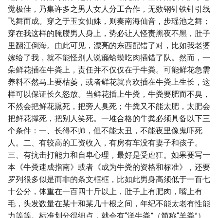
觉极佳，乃集许多之男人女人分工合作，无数钢针铁针引线
飞舞而成。穿之于玉女仙姝，则奏南海仙音，步瑶池之舞；
穿在我这样的腌臜男人身上，势必让人怪责黑夜不黑，肚子
里翻江倒海。由此可见，漂亮的东西配错了对，比如我老婆
嫁给了我，就不能怪别人说癞蛤蟆吃肉插错了队。然而，一
朵鲜花插在牛粪上，责任并不仅仅在于牛粪。可能鲜花急需
养料不然马上要枯萎，或者鲜花就喜欢插在牛粪上生长，这
样可以保证长久怒放。当鲜花插上牛粪，牛粪要肥而不臭，
不然会把鲜花熏死，把旁人臭死；牛粪又不能太肥，太肥会
把鲜花撑死，把别人笑死。一堆合格的牛粪必须具备以下三
个条件：一、长得不帅，但不能太丑，不能夜里像鬼吓死
人。二、有较高的工资收入，有房有车没有妻子和孩子。
三、有抗击打能力和自卑心理，最好是受虐狂。如果要写一
本《牛粪速成指南》或者《成为牛粪的资格和标准》，还要
罗列很多似是而非的条文框框，比如此男身高须低于一百七
十公分，体重在一百四十斤以上，肚子上有肥肉，嘴上有
毛，头发数量在某十和某几十根之间，年纪不能太老有性能
力等等。标准划分得细点，就会有“洋牛粪”（简称“羊粪”）