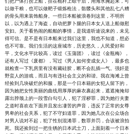
们把尸体打捞上船，挂在桅杆上晾干后，用海水腌起来，可
以做干粮，也可以做靶子锻炼枪法，骷髅头和其他乱七八糟
的骨头用来装饰船身。一些日本船被浪卷到这里，不明所
以，以为遇上了海盗，自动把萝卜腿的日本女人送上船做慰
安妇。关于看热闹的船舶的事情，是我道听途说来的，未见
得可信。是不是有日本船来过我们这里，我也不知道，想必
也不可靠。我们生活的这座城市，历史悠久，人民爱好和
平，文化水平比较高，读过《玉蒲团》，读过《金瓶梅》，
还有人写过《废都》，写过《男人如何变成女人》，最多也
就检查一下乳房里有没有藏硅胶，断不会乱插一气。强奸是
野蛮人的游戏，而且与有违社会主义的和谐。我在海滩上曾
经捡到几块破烂的和服，那是一个日本籍的女犯人留下的，
因为她把女性美丽的曲线用厚厚的麻衣裹起来，遮遮掩掩却
露出脖颈上的一段雪白勾引人，犯了淫秽罪，因为她行夫妻
之道时喜欢在下面并且发出凄苦的声音，违反了正常的女尊
男卑的社会关系，犯了不守妇道罪，因为她几次在公众场合
对男人说对不起，犯了性别混淆罪，数罪并罚，合该被浪拍
死。我还捡到过一把生锈的日本武士刀，上面刻着一个日本