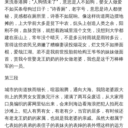
来洗香港脚；“人狗情未了”，意思是人不如狗，娶女人做爱
不如买条母狗过日子；“诗香厕”，老字号，意思是诗人都便
秘，灵感都在厕所里，诗香不如屁响。像这样街道两边摆地
摊的，上大学前大多是贫下中农，炕头上创造人类之余，阳
刚不倒，血脉贲张，就想着跑城里混个文凭，没想到大学都
建在巫山上，常年没个晴天，不是多云转雨就是雨转多云，
害得这些农民兄弟撇了糟糠妻误投烟花女，烂文凭不如擀面
棍，爱哉江湖。若不是我前世投胎前给阎王爷爷的妹妹做面
首，赏我今世娶龙王奶奶的孙女做老婆，我也是这千万棒棒
军的一员。
第三段
城市的街道狭而细长，喧嚣闹腾，通向大海。我陪老婆跟大
街上的男男女女置换完汗水，灌满了两耳朵废话，从大家用
口臭编织的雾网里钻出来，会来到海边看海浪把犯人拍死在
沙滩上。犯人有男有女，有老有少，当官的居多，有时候还
有老龙王奶奶的家属，也就是我老婆的亲戚。虽然大都属于
七表姑的表弟的表侄子的表妹夫的表婶的表外甥这样的远方