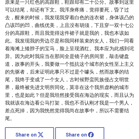
原来是一只红色的高跟鞋，鞋跟却有二十公分。故事到这里
可以结尾，却还有下文。我浑身疼痛，觉得要死，昏了过
去，醒来的时候，我发现我穿着白色的连衣裙，身体该凸的
凸该凹的凹，曲线优美，上且没有胡须，下且穿一双十七公
分的高跟鞋，而且我觉得这件裙子就是我的，我也本该如
此。我发现我的旁边尽是和我同样装束的女人，我们一同看
着海滩上矮脖子的宝马，脸上呈现酒红。我本应为此感到诧
异。因为此时我应当在那间全是镜子的房间里，敲击键盘
道，故事的开头，我要做一个抵抗这个城市的女性至上主义
的先驱者，后来证明此事只不过是个噱头，然而故事的结
尾，我终于变成了一个女人，古时候野蛮民族侵占文明世
界，最终被先进文明所同化，莫非在这个我所虚构的城市
里，也是如此？但是我坦然接受我在海边的现实，而且认为
我就该在海边看公马打架，我也不否认刚才我是一个男人，
差点死掉，因为我恍然觉得我尚在故事中，所以不需要结
尾。
Share on
Share on