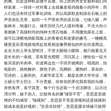
的胸。但是这种机会微乎其微。街上的男男女女都和我们同
样装束，一排排一对对看上去就像老母鸡领着小鸡拜年，而
人们也没有经过军事化训练，所以高跟鞋皮鞋踩在石板上的
声音杂乱无章，如同一个严而有序的采石场，七锤八砸，声
振林木，响遏行云。城市历经几代人缝补维修，不光大街小
巷都换了高级时尚的纯种大理石地板，不用撒泡尿在上面，
就可以清晰地倒影我脸上的青春痘和老婆的腋毛，一幢幢高
楼更是应景地拔地而起首尾相连像男根似的杵在街道两边。
走在大街上举头望明月，不管大眼睛小眼睛，都只能看见天
是长长的一条线，若有星光熠熠，浮闪其上，便恰似一锭大
银买卖的羊肉串。街道两边也一字排开烧烤的，唱戏的，拍
电影的，跳艳舞的，掷色子的，洗脚的，遛狗的，算命的，
写诗的，上厕所的。大家学富五车，都是名牌大学毕业，博
士硕士学士烈士，不分贵贱，你有你的茅坑我有我的马桶，
井然有序，各守其责。每个行当还装一个贞洁牌坊，以示泾
渭分明，婊子勿入。比较有名的像“城管不官”，意思是卖烧
烤的不怕城管；“钱规则”，意思是不管是潜规则还是钱规则
能成名就是好规则；“沧浪水轻情”，意思是露水情缘只能用