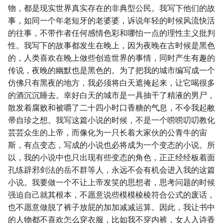
物，都是现实世界真实存在的非典型公民。我写下他们的故
事，如同一个年老短牙的老婆婆，诉说年轻的时候风流快活
的往事，不带作者任何感情色彩和哪怕一点的理性主义批判
性。我写下的故事都发生在晚上，因为夜晚在古时候是黑色
的，人类喜欢在晚上做些创造世界的事情，同时产生有趣的
传说，夜晚的幽默也是黑色的。为了把我的城市编写成一个
仿佛只有黑夜的地方，我必须将白天遮掩起来，让它喝很多
的酒沉沉睡去。幸好白天的城市是一具抽干了精液的男尸，
散发着腐败和被嚼了二十四小时口香糖的气息，不令我起敝
帚自珍之想。我写这篇小说的时候，不是一个唠唠叨叨教化
芸芸众生的上帝，而像化为一只长着大家伙的公青牛的宙
斯，有点变态，写成的小说也必将成为一个变态的小说。所
以，我的小说中也只出现有些变态的角色，正正经经板着面
孔练辟邪剑法的岳不群等人，永远不会有机会进入我的这篇
小说。我要做一个不让上帝发笑的思想者，思考问题的时候
强迫自己就其根本，不愿意说些模模棱棱符合公式的废话，
也不愿意做脱了裤子放屁的加加减减运算。因此，我让书中
的人物都不喜欢怎么穿衣服，比如我不穿内裤，女人入诗香