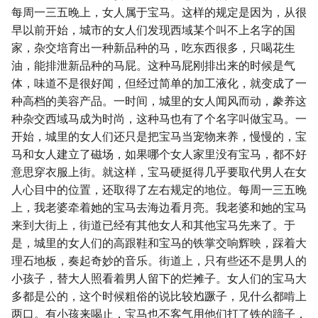
每周一三五晚上，女人属于宝马。这样的规定是因为，从很
早以前开始，城市的女人们发现西域某个叫不上名字的国
家，杂交培育出一种新品种的马，吃东西很多，只喝花生
油，能排泄新品种的马屁。这种马屁刚排出来的时候是气
体，味道不是很好闻，但经过简单的加工液化，就变成了一
种高档的美容产品。一时间，城里的女人闻风而动，豢养这
种杂交西域马成为时尚，这种马也有了个名字叫做宝马。一
开始，城里的女人们还只是把宝马当宠物来养，慢慢的，宝
马和女人建立了磁场，如果哪个女人家里没有宝马，都不好
意思穿衣服上街。就这样，宝马硬挺得几乎要取代男人在女
人心目中的位置，还取得了左右规定的地位。每周一三五晚
上，我老婆牵着她的宝马去海边看月亮。我老婆和她的宝马
来到大街上，街道已经有其他女人和其他宝马先来了。于
是，城里的女人们的高跟鞋和宝马的铁掌交响辉映，踩着大
理石地板，奏起奇妙的音乐。街道上，只有些还不是男人的
小孩子，替大人照看着男人留下的烂摊子。女人们的宝马大
多都是公的，这个时候粗俗的说比较尥蹶子，见什么都啃上
两口。有小孩来喝止，宝马也不客气用他们打了铁的蹄子，