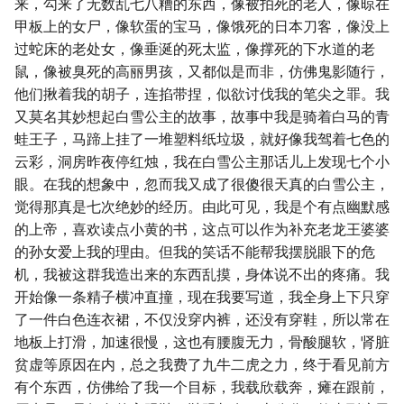
来，勾来了无数乱七八糟的东西，像被拍死的老人，像晾在
甲板上的女尸，像软蛋的宝马，像饿死的日本刀客，像没上
过蛇床的老处女，像垂涎的死太监，像撑死的下水道的老
鼠，像被臭死的高丽男孩，又都似是而非，仿佛鬼影随行，
他们揪着我的胡子，连掐带捏，似欲讨伐我的笔尖之罪。我
又莫名其妙想起白雪公主的故事，故事中我是骑着白马的青
蛙王子，马蹄上挂了一堆塑料纸垃圾，就好像我驾着七色的
云彩，洞房昨夜停红烛，我在白雪公主那话儿上发现七个小
眼。在我的想象中，忽而我又成了很傻很天真的白雪公主，
觉得那真是七次绝妙的经历。由此可见，我是个有点幽默感
的上帝，喜欢读点小黄的书，这点可以作为补充老龙王婆婆
的孙女爱上我的理由。但我的笑话不能帮我摆脱眼下的危
机，我被这群我造出来的东西乱摸，身体说不出的疼痛。我
开始像一条精子横冲直撞，现在我要写道，我全身上下只穿
了一件白色连衣裙，不仅没穿内裤，还没有穿鞋，所以常在
地板上打滑，加速很慢，这也有腰腹无力，骨酸腿软，肾脏
贫虚等原因在内，总之我费了九牛二虎之力，终于看见前方
有个东西，仿佛给了我一个目标，我载欣载奔，瘫在跟前，