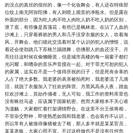
的没点的真丝的假丝的，像一个化妆舞会，有人还在特殊部
位纹上南无阿弥陀佛，有人则喷上观音的净瓶水。但是露在
外面的部分，因为吃人肉不吃人肉吃人奶不吃人奶的区别，
泄了底，有些像是菖蒲花，有些已是枫林老。在沾了人血的
沙滩上，只穿着裤衩的男人和几乎没穿衣服的女人，吹着海
风，开舞会。他们彼此交流着对某个认识的犯人的憎恨，说
着还会使劲跳几下苏格兰踢踏舞，彷佛那人的血还没干。月
亮往往这时候在偷懒睡觉，但是城市高楼的每一扇窗子都灯
光闪耀，和嘈杂的音乐声音搅在一起。对于罪尤可恕的犯人
的家属，这实在不是一个值得庆祝的日子，但是死有余辜的
人占了绝大多数。我老婆的表亲被拍死时，我老婆流了几滴
泪，就脱了衣服加入了狂欢的阵营。月黑风高杀人夜，踏血
狂欢沙滩上，其始作俑者，无人可知，我工作的资料库里也
没有蛛丝马迹，应该属于国家机密。然而大家根本不关心谁
为滥觞，大家都忙着打架调情野合。在这里不分王侯将相，
不管杂交野种，即使熟悉如我和我老婆，也会装作不认识，
所以常有人被揍得像猪被去了根，那人多半就是某某官员，
某某老板，大家心照不宣。不过这样做也不是没有任何危