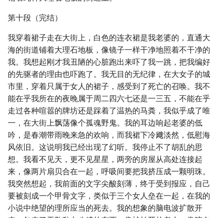
第十段（完结）
我穿着裙子走在大街上，白色的连衣裙是我老婆的，直通大
海的街道铺着大理石地板，像镜子一样干净地照着不干净的
我。我想起刚才我丑陋的心脏跑出来吓了我一跳，把我编好
的先驱者的理由也吓跑了。我无目的无纪律，在大女子的城
市里，穿着只属于女人的裙子，感受到了死亡的召唤。我不
能在乎我所在的夜晚属于周二四六七还是一三五，不能在乎
走过各种喧嚣的牌坊还是踩着了温热的马粪，我似乎成了唯
一，在大街上飘荡像个孤魂野鬼。我的耳边响起老婆的低
吟，是春潮带雨晚来急的欢响，而我裙下冷飕淡然，低慰海
风依旧。这说明我已经出现了幻听。我停止不了胡乱的思
想。我看不见天，更不见星星，两旁的房屋从高处连接起
来，像两片扇贝合在一起，呼吸间要把我挤压成一颗明珠。
我突然想起，我前面的文字尖酸刻薄，终于受到报应，自己
要被刻成一个甲骨文字，类似于三个女人垒在一起，在我的
小说中绝望的理所应当的死去。我的想象的脑电波扩散开