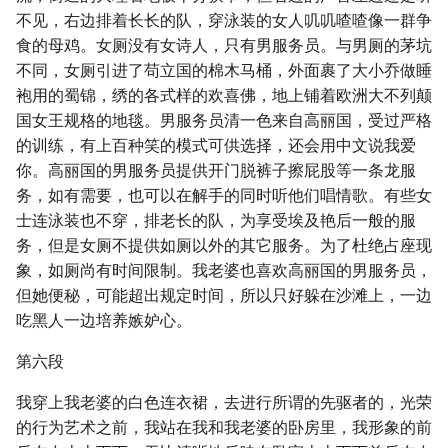
不见，右边排着长长的队，穿泳装的女人叽叽喳喳像一群争
食的母鸡。女厕没有女诗人，只有男服务员。与男厕的茅坑
不同，女厕引进了苟立国的棉木马桶，外面裹了大小乔做睡
袍用的蜀锦，绣的各式样的欢喜佛，地上铺着欧洲大不列颠
国女王规格的地毯。男服务员清一色来自高丽国，受过严格
的训练，有上百种笑的模式可供选择，还会用中文说我爱
你。高丽国的男服务员提供开门脱裤子擦屁股等一条龙服
务，如有需要，也可以在解手的同时听他们唱情歌。有些女
士连泳装也不穿，排老长的队，为享受埃及艳后一般的服
务，但是女厕不提供如厕以外的其它服务。为了杜绝占座现
象，如厕尚有时间限制。我老婆也喜欢高丽国的男服务员，
但她便秘，可能超出规定时间，所以只好躲在沙滩上，一边
吃黑人一边培养嫉妒心。
第六段
我穿上我老婆的白色连衣裙，去进行所谓的先驱者的，光荣
的行为艺术之前，我站在我和我老婆的卧房里，我形象的前