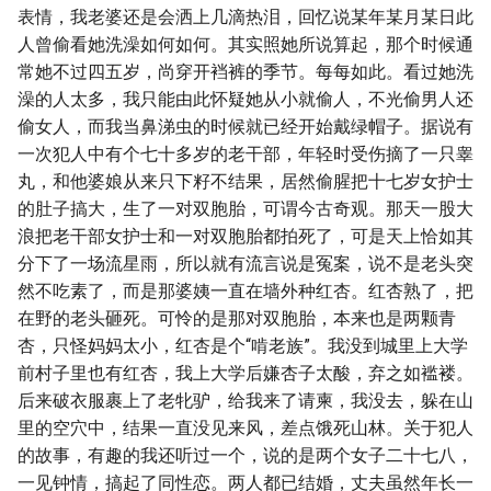
表情，我老婆还是会洒上几滴热泪，回忆说某年某月某日此
人曾偷看她洗澡如何如何。其实照她所说算起，那个时候通
常她不过四五岁，尚穿开裆裤的季节。每每如此。看过她洗
澡的人太多，我只能由此怀疑她从小就偷人，不光偷男人还
偷女人，而我当鼻涕虫的时候就已经开始戴绿帽子。据说有
一次犯人中有个七十多岁的老干部，年轻时受伤摘了一只睾
丸，和他婆娘从来只下籽不结果，居然偷腥把十七岁女护士
的肚子搞大，生了一对双胞胎，可谓今古奇观。那天一股大
浪把老干部女护士和一对双胞胎都拍死了，可是天上恰如其
分下了一场流星雨，所以就有流言说是冤案，说不是老头突
然不吃素了，而是那婆姨一直在墙外种红杏。红杏熟了，把
在野的老头砸死。可怜的是那对双胞胎，本来也是两颗青
杏，只怪妈妈太小，红杏是个“啃老族”。我没到城里上大学
前村子里也有红杏，我上大学后嫌杏子太酸，弃之如褴褛。
后来破衣服裹上了老牝驴，给我来了请柬，我没去，躲在山
里的空穴中，结果一直没见来风，差点饿死山林。关于犯人
的故事，有趣的我还听过一个，说的是两个女子二十七八，
一见钟情，搞起了同性恋。两人都已结婚，丈夫虽然年长一