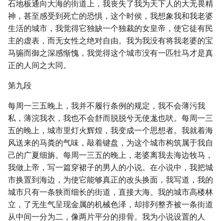
石地板通向大海的街道上，我丧失了我为天下人的大无畏精
神，甚至感受到死亡的恐惧，这个时侯，我想象我和我老婆
生活的城市，我觉得它独缺一个独裁的女皇帝，使它徒有民
主的虚表，而无女性之绝对自由。我为我没有将我老婆的宝
马骟而御之深感惭愧，我觉得这个城市没有一匹牡马才是真
正的人间之大同。
第九段
每周一三五晚上，我并不履行条例的规定，我不会薄污我
私，薄浣我衣，我也不会舒而脱脱兮无使尨也吠。每周一三
五的晚上，城市里灯火辉煌，我变成一个思想者。我就着海
风送来的马粪的气味，敲着键盘，为这个城市构筑属于我自
己的广夏细旃。每周一三五的晚上，老婆离我去海边牧马，
我做上帝，写一篇穿裙子的男人的小说。在小说中，我把城
市换置到海边，为使它能够真正的改头换面，我写道，我的
城市只有一条狭而细长的街道，直接大海。我的城市高楼林
立，了无生气呈现金属的机械色泽，却排列整齐被一条街道
从中间一分为二，像两片平分的排骨。我为小说设置的人