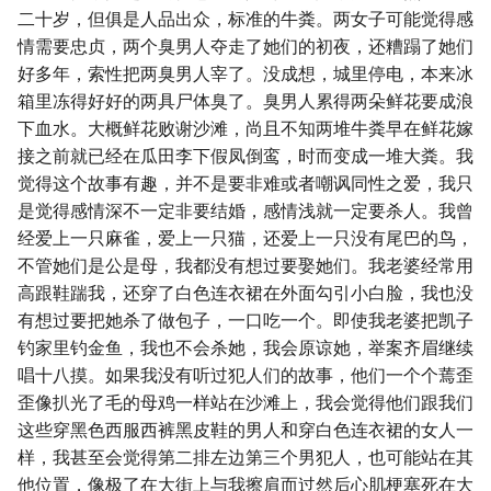
二十岁，但俱是人品出众，标准的牛粪。两女子可能觉得感
情需要忠贞，两个臭男人夺走了她们的初夜，还糟蹋了她们
好多年，索性把两臭男人宰了。没成想，城里停电，本来冰
箱里冻得好好的两具尸体臭了。臭男人累得两朵鲜花要成浪
下血水。大概鲜花败谢沙滩，尚且不知两堆牛粪早在鲜花嫁
接之前就已经在瓜田李下假凤倒鸾，时而变成一堆大粪。我
觉得这个故事有趣，并不是要非难或者嘲讽同性之爱，我只
是觉得感情深不一定非要结婚，感情浅就一定要杀人。我曾
经爱上一只麻雀，爱上一只猫，还爱上一只没有尾巴的鸟，
不管她们是公是母，我都没有想过要娶她们。我老婆经常用
高跟鞋踹我，还穿了白色连衣裙在外面勾引小白脸，我也没
有想过要把她杀了做包子，一口吃一个。即使我老婆把凯子
钓家里钓金鱼，我也不会杀她，我会原谅她，举案齐眉继续
唱十八摸。如果我没有听过犯人们的故事，他们一个个蔫歪
歪像扒光了毛的母鸡一样站在沙滩上，我会觉得他们跟我们
这些穿黑色西服西裤黑皮鞋的男人和穿白色连衣裙的女人一
样，我甚至会觉得第二排左边第三个男犯人，也可能站在其
他位置，像极了在大街上与我擦肩而过然后心肌梗塞死在大