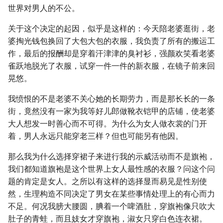
世界对男人的不公。
关于这个决定的起因，似乎是这样的：今天陪老婆逛街，老
婆掏光钱包换回了大包大包的衣服，我负责了所有的搬运工
作，最后的报酬却是穿着汗津津的臭衬衫，强颜欢笑看老婆
雀跃地脱光了衣服，试穿一件一件的新衣服，在镜子前来回
晃悠。
我愤恨的不是老婆不关心她的长期劳力，而是那长长的一条
街，竟然没有一家为我等好儿郎做靴衣铠甲的店铺，使老婆
大人想发一时善心而不可得。为什么为女人做衣裳的门开
着，男人永远只能穿老三样？但也可能另有他因。
那么我为什么选择穿裙子来进行我的示威活动而不是旗袍，
我们都知道旗袍是这个世界上女人最性感的衣服？问这个问
题的肯定是女人。之所以有这样的选择显而易见是性别使
然，生理构造不同决定了男女在某些事情处理上的有心而力
不足。何况我膀大腰圆，腆着一个啤酒肚，穿旗袍像只吹大
肚子的青蛙，而且妓女才穿旗袍，淑女只穿白色连衣裙。