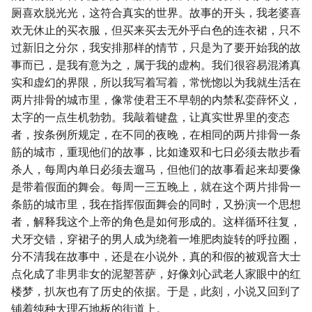
厕喜欢脱光光，这符合真实的世界。故事的开头，我老婆喜
欢无休止的买衣服，但买来买去无外乎白色的连衣裙，只不
过新旧之分尔，我安排那样的情节，只是为了要开始我的故
事而已，是我有意为之，属于我的虚构。我们很容易混淆真
实和虚幻的界限，所以我写着写着，常恍惚以为我就生活在
两片排骨的城市里，像常使君王不早朝的内禁私娈薛怀义，
太字的一点生机勃勃。我敲着键盘，让真实世界里的变态
者，按条例所规定，在不同的夜晚，在相同的两片排骨一条
筋的城市，重现他们的故事，比如逢双和七日必须去散步看
杀人，每周内单日必须去遛马，但他们的故事看起来却要像
是带着假面的舞会。每周一三五晚上，就在这个两片排骨一
条筋的城市里，我在指挥假面舞会的同时，又扮演一个思想
者，解释我这个上帝的角色是如何形成的。这样循环往复，
犬牙交错，穿裙子的男人成为绕着一堆肥肉旋转的呼拉圈，
分不清我在故事中，还是在小说外，真的和假的被观音大士
点化成了非男非女的泥塑菩萨，好像刘心武老人家眼中的红
楼梦，扒灰也有了历史的依据。于是，此刻，小说又回到了
铺着纯种大理石地板的街道上。