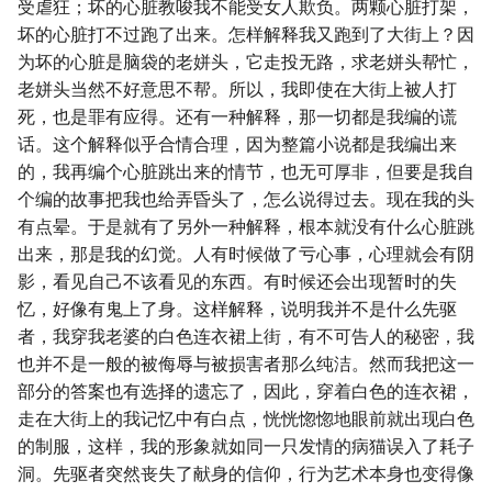
受虐狂；坏的心脏教唆我不能受女人欺负。两颗心脏打架，
坏的心脏打不过跑了出来。怎样解释我又跑到了大街上？因
为坏的心脏是脑袋的老姘头，它走投无路，求老姘头帮忙，
老姘头当然不好意思不帮。所以，我即使在大街上被人打
死，也是罪有应得。还有一种解释，那一切都是我编的谎
话。这个解释似乎合情合理，因为整篇小说都是我编出来
的，我再编个心脏跳出来的情节，也无可厚非，但要是我自
个编的故事把我也给弄昏头了，怎么说得过去。现在我的头
有点晕。于是就有了另外一种解释，根本就没有什么心脏跳
出来，那是我的幻觉。人有时候做了亏心事，心理就会有阴
影，看见自己不该看见的东西。有时候还会出现暂时的失
忆，好像有鬼上了身。这样解释，说明我并不是什么先驱
者，我穿我老婆的白色连衣裙上街，有不可告人的秘密，我
也并不是一般的被侮辱与被损害者那么纯洁。然而我把这一
部分的答案也有选择的遗忘了，因此，穿着白色的连衣裙，
走在大街上的我记忆中有白点，恍恍惚惚地眼前就出现白色
的制服，这样，我的形象就如同一只发情的病猫误入了耗子
洞。先驱者突然丧失了献身的信仰，行为艺术本身也变得像