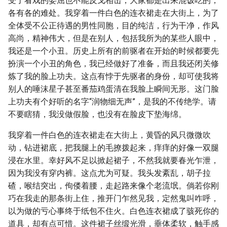
受了看戏的委屈也不能反戈相击，大家都是出来混饭吃的，
各有各的难处。我穿着一件白色的连衣裙走在大街上，为了
全体受不公正待遇的男性同胞，目的纯洁，行为干净，作风
高尚，精神伟大，但是在别人，包括我所为的某些人眼中，
我还是一个小丑。历史上所有的前驱者在开始的时候都要先
扮演一个小丑的角色，我已经做好了准备，而且我还闭关修
炼了我的脸上功夫。这点有悖于先驱者的身份，却可使我将
别人的唾沫星子甚至番茄鸡蛋清在我脸上瞬间无形。这门脸
上功夫有个好听的名字“润物细无声”，是我的不传绝学。请
不要瞎猜，我没做假脸，也没有在脸皮下垫海绵。
我穿着一件白色的连衣裙走在大街上，黄昏的风只微微吹
动，钻进裙底，把我腿上的毛撩拨起来，痒痒的好像一双腿
浸在水里。幸好风不足以掀起裙子，不然我就要春光乍泄，
因为我没有穿内裤。这点尤为可疑。我头发紊乱，胡子拉
碴，喉结突出，佝偻着腰，走起路来像个老流氓。倘若你刚
巧在我走的那条街上住，推开门乍然见我，定然鬼叫咋呼，
以为做的亏心事终于纸包不住火。白色连衣裙成了骇死你的
道具，却有点可惜。这件裙子丝缎光滑，垂体柔软，触手感