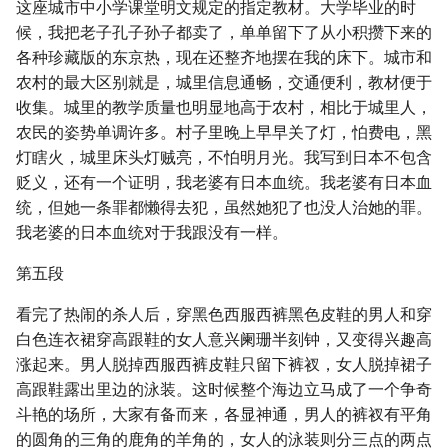
这座城市中小学课堂明文规定的指定教材。大学毕业的时
候，我把老子孔子孙子都卖了，单单留下了从小积攒下来的
各种珍藏版的东京热，现在还整齐地摆在我的床下。城市和
农村的最大区别就是，城里信息通畅，交通便利，教材便于
收集。城里的教学质量也明显地高于农村，相比于城里人，
农民的姿势单调许多。村子里晚上早早关了灯，怕费电，黑
灯瞎火，城里床头灯贼亮，不怕明月光。我写到日本不包含
贬义，还有一个证明，我老婆有日本血统。我老婆有日本血
统，但她一条罪都懒得去犯，虽然她犯了也没人治她的罪。
我老婆的日本血统对于我跟没有一样。
第五段
看完了热闹的杀人后，穿黑色西服西裤黑色皮鞋的男人和穿
白色连衣裙穿高跟鞋的女人意兴阑珊半刻钟，又变得兴趣高
涨起来。男人脱掉西服西裤皮鞋只留下裤衩，女人脱掉裙子
高跟鞋露出里边的泳装。这时候整个海边立马成了一个争奇
斗艳的场所，大家有备而来，各显神通，男人的裤衩有平角
的圆角的三角的鹿角的羊角的，女人的泳装则分三点的两点