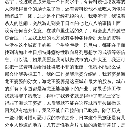
名字，经过调查原来是一个日裔水手，有资料说他吃发霉的
人肉吃得自个的肠子发了霉，还有资料说他不敢吃人肉饿得
胃缩成了一团，总之是个已经死掉的人。我要澄清，我说着
杀人的热闹，突然游走到关于日本的七七八八的事情上面，
没有任何言外之意。在城市里生活的久了，就会患八卦臆想
综合症，而且我上班的地方藏有各种各样杂乱无章的资料，
生活在这个城市里的每一个生物包括一只臭虫，都能在里面
找到诸如出生日期特殊癖好性取向马列思想学习成绩等等信
息。可以说，如果我愿意我可以做城市的八卦大王，我还可
以把一些资料卖给报社换取不菲的报酬，但我不能那么做，
那会让我丢掉工作。我的工作是我老婆介绍的，我老婆是海
龙王婆婆的孙女，海龙王婆婆是这座城市最大的股东。城市
的所有下水道都是海龙王婆婆旗下的产业，如果丢掉工作，
我就得罪了我老婆，得罪了我老婆就是得罪了海龙王婆婆，
得罪了海龙王婆婆，以后我就不能在这座城市里拉屎撒尿，
因为没有地方排，我又不能自己拉的自己吃掉。除了历史上
一些可恨可憎可恶可叹的事情之外，日本这个民族还是有几
分令人称道的地方，尤其是性教育片拍摄的质量非常好，是