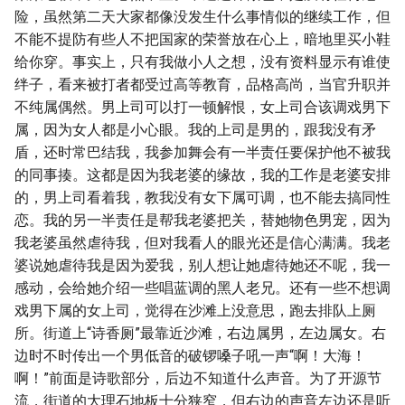
险，虽然第二天大家都像没发生什么事情似的继续工作，但
不能不提防有些人不把国家的荣誉放在心上，暗地里买小鞋
给你穿。事实上，只有我做小人之想，没有资料显示有谁使
绊子，看来被打者都受过高等教育，品格高尚，当官升职并
不纯属偶然。男上司可以打一顿解恨，女上司合该调戏男下
属，因为女人都是小心眼。我的上司是男的，跟我没有矛
盾，还时常巴结我，我参加舞会有一半责任要保护他不被我
的同事揍。这都是因为我老婆的缘故，我的工作是老婆安排
的，男上司看着我，教我没有女下属可调，也不能去搞同性
恋。我的另一半责任是帮我老婆把关，替她物色男宠，因为
我老婆虽然虐待我，但对我看人的眼光还是信心满满。我老
婆说她虐待我是因为爱我，别人想让她虐待她还不呢，我一
感动，会给她介绍一些唱蓝调的黑人老兄。还有一些不想调
戏男下属的女上司，觉得在沙滩上没意思，跑去排队上厕
所。街道上“诗香厕”最靠近沙滩，右边属男，左边属女。右
边时不时传出一个男低音的破锣嗓子吼一声“啊！大海！
啊！”前面是诗歌部分，后边不知道什么声音。为了开源节
流，街道的大理石地板十分狭窄，但右边的声音左边还是听