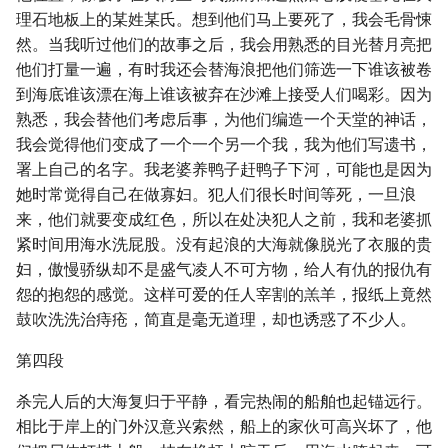
理石地板上的某姓某氏。想到他们马上要死了，我会毛骨悚
然。当我听过他们的故事之后，我会用熟悉的目光替月亮把
他们打量一遍，有时我还会替海浪把他们筛选一下谁该被卷
到海底谁该漂在海上谁该被弃在沙滩上接受人们喝彩。因为
熟悉，我会替他们考虑后事，为他们编造一个天堂的神话，
我会觉得他们变成了一个一个另一个我，我为他们写遗书，
署上自己的名字。我老婆养鸭子赶鸭子下河，可能也是因为
她时常觉得自己在做寡妇。犯人们很长时间等死，一旦浪
来，他们就要变成红色，所以在处决犯人之前，我和老婆抓
紧时间用海水洗屁股。没有起浪的大海就像脱光了衣服的贵
妇，傲慢骄纵却不是盛气凌人不可方物，给人有仇的报仇有
怨的抱怨的感觉。这样可爱的任人宰割的羔羊，报纸上竟然
鼓吹洗洗治痔疮，简直是毫无道理，却也诱惑了不少人。
第四段
杀完人后的大海复归于平静，看完热闹的船舶也起锚远行。
相比于岸上的门外汉意兴索然，船上的家伙可高兴坏了，他