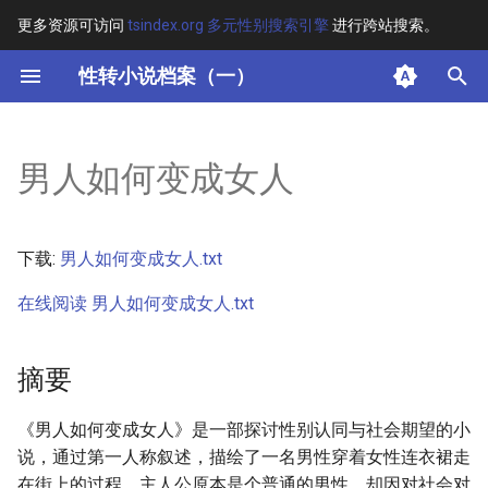
更多资源可访问
tsindex.org 多元性别搜索引擎
进行跨站搜索。
键
性转小说档案（一）
入
摘要
以
男人如何变成女人
开
其他信息 [Processed Page
Metadata]
始
下载:
男人如何变成女人.txt
搜
正文
在线阅读 男人如何变成女人.txt
索
摘要
《男人如何变成女人》是一部探讨性别认同与社会期望的小
说，通过第一人称叙述，描绘了一名男性穿着女性连衣裙走
在街上的过程。主人公原本是个普通的男性，却因对社会对