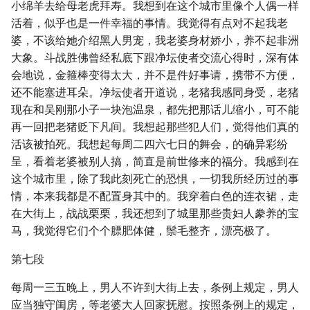
小绵羊去给母老虎拜寿。我想到在这个城市里像个人偶一样
活着，似乎也是一件幸福的事情。我觉得有点对不起我老
婆，不该给她介绍黑人男宠，我老婆身材娇小，养不起非洲
大象。斗战胜佛曾经私底下跟净坛使者交流心得时，深有体
会地说，金箍棒变得太大，并不是件好事请，携带不方便，
还不能塞进耳朵。净坛使者开道说，老猪我感同身受，老猪
现在和吴刚那小子一块泡温泉，都先把那话儿缩小，可不能
再一回把老猪贬下凡间。我想起那些犯人们，觉得他们真的
活该被拍死。我想起每周二四六七日的舞会，的确异彩纷
呈，看着老婆被别人搞，简直是前世修来的福分。我感到在
这个城市里，除了我此刻死亡的恐惧，一切我所经历过的事
情，本来我都是不配置身其中的。我穿着白色的连衣裙，走
在大街上，战战栗栗，我还想到了城里那些贵妇人豢养的宝
马，我觉得它们个个膘肥体健，鬃毛整齐，漂亮极了。
第七段
每周一三五晚上，男人不许到大街上去，条例上规定，男人
应当独守闺房，等老婆大人回家抚慰。按照条例上的规定，