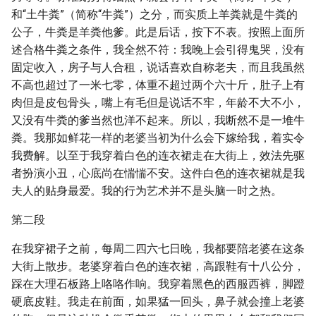
和“土牛粪”（简称“牛粪”）之分，而实质上羊粪就是牛粪的
公子，牛粪是羊粪他爹。此是后话，按下不表。按照上面所
述合格牛粪之条件，我全然不符：我晚上会引得鬼哭，没有
固定收入，房子与人合租，说话喜欢自称老夫，而且我虽然
不高也超过了一米七零，体重不超过两个六十斤，肚子上有
肉但是皮包骨头，嘴上有毛但是说话不牢，年龄不大不小，
又没有牛粪的爹当然也洋不起来。所以，我断然不是一堆牛
粪。我那如鲜花一样的老婆当初为什么会下嫁给我，着实令
我费解。以至于我穿着白色的连衣裙走在大街上，效法先驱
者扮演小丑，心底尚在惴惴不安。这件白色的连衣裙就是我
夫人的贴身最爱。我的行为艺术并不是头脑一时之热。
第二段
在我穿裙子之前，每周二四六七日晚，我都要陪老婆在这条
大街上散步。老婆穿着白色的连衣裙，高跟鞋有十八公分，
踩在大理石板路上咯咯作响。我穿着黑色的西服西裤，脚蹬
硬底皮鞋。我走在前面，如果猛一回头，鼻子就会撞上老婆