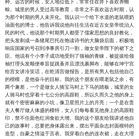
种。远古的时候，女人地位低下，常常住在井下喜欢养蟾
蜍。城里的男人受过高等教育，非常之不喜欢远古时期，认
为那个时期的男人未开化。我认识一个给下水道的老鼠喂奶
油面包的博士，他告诉我说他向往生活在近古女皇帝统治人
民的时代，他说那个时期男人都受了儒家思想的良好教化，
把头发剃成一条猪尾巴托在饱读诗书的大脑袋后面，积极地
响应国家的号召到净事房引刀一割，做女皇帝陛下的裙下之
臣。他说有个小李子成功地受到了领袖的青睐，被提拔给领
袖打理头发顺便奉旨捉跳蚤并且漂洗裹脚布，能够在坤宁宫
给宫女讲冷笑话，在乾清宫做报告，是所有男人包括他自己
的楷模，是他奋斗的目标。我的这个朋友在喂老鼠之余，有
两个兼差，一个是做女人骑宝马时上下马的踏板，城里的女
人骑马时也穿着十七公分的高跟鞋，所以久而久之他的身上
就有个密密麻麻的小坑，像卫星照片上的月亮；一个是在贵
夫人餐厅做人体盛的模特，女人们每每看见他身上的高跟鞋
印，禁不住面色红润食欲大增。我的这个朋友给我讲述他自
己的故事时，总要把身体露出来，摆出平面杂志封面模特的
造型，自豪之情溢于言表。我穿着白色的连衣裙，走在大理