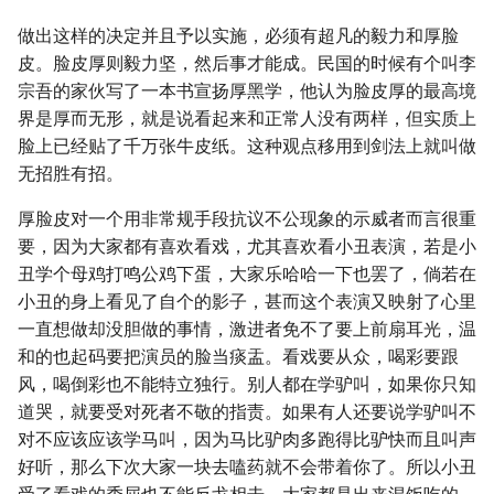
做出这样的决定并且予以实施，必须有超凡的毅力和厚脸
皮。脸皮厚则毅力坚，然后事才能成。民国的时候有个叫李
宗吾的家伙写了一本书宣扬厚黑学，他认为脸皮厚的最高境
界是厚而无形，就是说看起来和正常人没有两样，但实质上
脸上已经贴了千万张牛皮纸。这种观点移用到剑法上就叫做
无招胜有招。
厚脸皮对一个用非常规手段抗议不公现象的示威者而言很重
要，因为大家都有喜欢看戏，尤其喜欢看小丑表演，若是小
丑学个母鸡打鸣公鸡下蛋，大家乐哈哈一下也罢了，倘若在
小丑的身上看见了自个的影子，甚而这个表演又映射了心里
一直想做却没胆做的事情，激进者免不了要上前扇耳光，温
和的也起码要把演员的脸当痰盂。看戏要从众，喝彩要跟
风，喝倒彩也不能特立独行。别人都在学驴叫，如果你只知
道哭，就要受对死者不敬的指责。如果有人还要说学驴叫不
对不应该应该学马叫，因为马比驴肉多跑得比驴快而且叫声
好听，那么下次大家一块去嗑药就不会带着你了。所以小丑