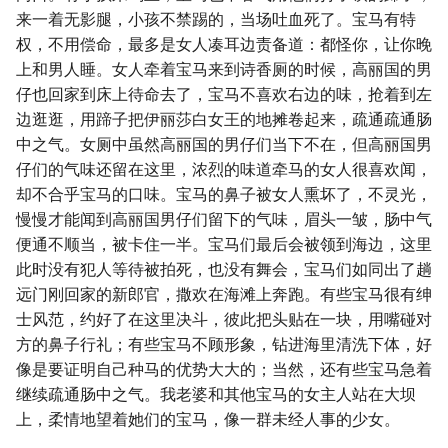
来一着无影腿，小孩不禁踢的，当场吐血死了。宝马有特
权，不用偿命，最多是女人凑耳边责备道：都怪你，让你晚
上和男人睡。女人牵着宝马来到诗香厕的时候，高丽国的男
仔也回家到床上待命去了，宝马不喜欢右边的味，抢着到左
边逛逛，用蹄子把伊丽莎白女王的地摊卷起来，疏通疏通肠
中之气。女厕中虽然高丽国的男仔们当下不在，但高丽国男
仔们的气味还留在这里，浓烈的味道牵马的女人很喜欢闻，
却不合乎宝马的口味。宝马的鼻子被女人熏坏了，不灵光，
慢慢才能闻到高丽国男仔们留下的气味，眉头一皱，肠中气
便通不顺当，被卡住一半。宝马们最后会被领到海边，这里
此时没有犯人等待被拍死，也没有舞会，宝马们如同出了趟
远门刚回家的新郎官，撒欢在海滩上奔跑。有些宝马很有绅
士风范，约好了在这里决斗，彼此把头贴在一块，用嘴碰对
方的鼻子行礼；有些宝马不顾形象，钻进海里清洗下体，好
像是要证明自己种马的优势大大的；当然，还有些宝马急着
继续疏通肠中之气。我老婆和其他宝马的女主人站在大坝
上，柔情地望着她们的宝马，像一群未经人事的少女。