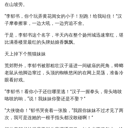
在山坡旁。
“李郁书，你个玩弄黄花闺女的小子！别跑！给我站住！”汉
子摩拳擦掌，一边大吼，一边穷追不舍。
于是，李郁书这个名字，半天内在整个扬州城迅速窜红，堪
比满香楼里最红的头牌姑娘香飘飘。
天上掉下个熊猫妹妹
荒郊野外，李郁书被那粗壮汉子逼进一间破庙的死角，蟑螂
老鼠从他脚边窜过，头顶的蜘蛛悠闲的在网上晃荡，准备冷
眼看好戏。
“李郁书！看你小子还往哪里逃！”汉子一握拳头，骨头咯吱
咯吱的响，“说！我妹妹你娶还是不娶？”
“大侠饶命！”郁书哭丧着一张脸，“我跟你妹妹不过才见了两
次，我可是连她的一根手指头都没敢碰啊！”