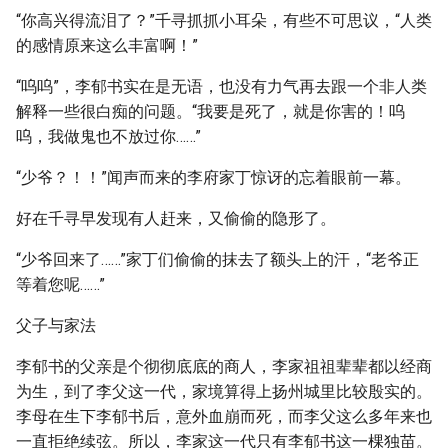
“你高兴得流泪了？”千寻抓抓小耳朵，有些不可思议，“人类
的感情原来这么丰富啊！”
“呜呜”，李郁书实在是无语，也没有力气再去跟一个非人类
解释一些很白痴的问题。“我要是死了，就是你害的！呜
呜，我做鬼也不放过你……”
“少爷？！！”闻声而来的李府家丁惊讶的忘着眼前一幕。
好在千寻早发现有人赶来，又偷偷的隐形了。
“少爷回来了……”家丁们偷偷的抹去了额头上的汗，“老爷正
等着您呢……”
父子与家法
李郁书的父亲是个彻彻底底的商人，李家祖祖辈辈都以经商
为生，到了李父这一代，家境算得上扬州城里比较殷实的。
李母在生下李郁书后，意外血崩而死，而李父这么多年来也
一直拒绝续弦。所以，李家这一代只有李郁书这一棵独苗。