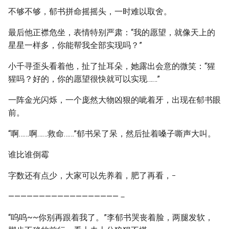
不够不够，郁书拼命摇摇头，一时难以取舍。
最后他正襟危坐，表情特别严肃：“我的愿望，就像天上的
星星一样多，你能帮我全部实现吗？”
小千寻歪头看着他，扯了扯耳朵，她露出会意的微笑：“猩
猩吗？好的，你的愿望很快就可以实现……”
一阵金光闪烁，一个庞然大物凶狠的呲着牙，出现在郁书眼
前。
“啊……啊……救命……”郁书呆了呆，然后扯着嗓子嘶声大叫。
谁比谁倒霉
_
字数还有点少，大家可以先养着，肥了再看，
——————————————————－
“呜呜~~你别再跟着我了。”李郁书哭丧着脸，两腿发软，