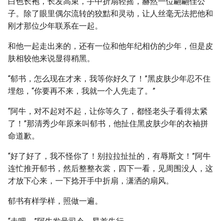
白色长袍，长发高束，手中折扇轻摇，赫然一位翩翩佳公
子。除了眼里偶尔流转的狡黠和灵动，让人丝毫无法把他和
刚才那位少年联系在一起。
和他一起走出来的，还有一位和他年纪相仿的少年，但是皮
肤相较他来说显得稍黑。
“郁书，怎么现在才来，我等你好久了！”黑皮肤少年忍不住
埋怨，“你要再不来，我就一个人先走了。”
“阿牛，对不起对不起，让你等久了，都怪老头子看得太紧
了！”那清秀少年原来叫郁书，他扯住黑皮肤少年的衣袖拼
命道歉。
“好了好了，我不怪你了！别拉拉扯扯的，有辱斯文！”阿牛
连忙推开郁书，然后整整衣裳，四下一看，见周围没人，这
才放下心来，一下捻开手中折扇，潇洒的扇风。
郁书有样学样，照做一遍。