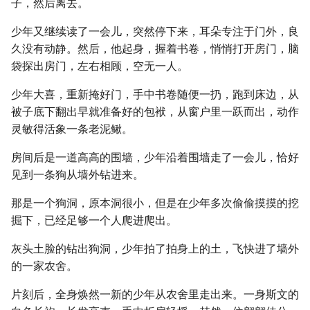
子，然后离去。
少年又继续读了一会儿，突然停下来，耳朵专注于门外，良
久没有动静。然后，他起身，握着书卷，悄悄打开房门，脑
袋探出房门，左右相顾，空无一人。
少年大喜，重新掩好门，手中书卷随便一扔，跑到床边，从
被子底下翻出早就准备好的包袱，从窗户里一跃而出，动作
灵敏得活象一条老泥鳅。
房间后是一道高高的围墙，少年沿着围墙走了一会儿，恰好
见到一条狗从墙外钻进来。
那是一个狗洞，原本洞很小，但是在少年多次偷偷摸摸的挖
掘下，已经足够一个人爬进爬出。
灰头土脸的钻出狗洞，少年拍了拍身上的土，飞快进了墙外
的一家农舍。
片刻后，全身焕然一新的少年从农舍里走出来。一身斯文的