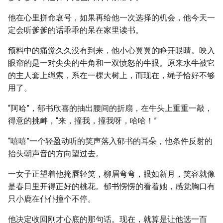
他在心里拼命哀号，如果再给他一次选择的机会，他今天一
定会听爹爹的话乖乖的呆在家里读书。
预料中的痛觉久久没有到来，他小心翼翼的睁开眼睛。映入
眼帘的是一对尖尖的牛角和一双愤怒的牛眼。原来水牛被它
的主人套上绳索，系在一棵大树上，而现在，绳子恰好不够
用了。
“阿哈”，郁书欣喜的抽出腰间的折扇，在牛头上重重一敲，
得意的挑衅，“来，撞我，撞我呀，哈哈！”
“嘻嘻”一个轻盈动听的笑声落入郁书的耳朵，他条件反射的
抬头朝声音的方向望过去。
一女子正望着他掩唇轻笑，柳眉弯弯，眼如新月，笑容就像
是春日里开得正好的桃花。郁书愣愣的看着她，感觉胸口有
只小鹿在仆仆撞个不停。
他决定收回刚才心底的那句话。现在，就算是让他选一百