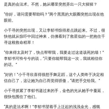
是真的会法术。不然，她从哪里突然弄出一只大猩猩？
“你好，请问需要帮助吗？”两个黑黑的大眼圈突然出现在他
眼前。
小千寻的突然出现，又让李郁书惊得差点跳起来。不过，很
快他就从惊吓中回过神来，仿佛看到了救星似的一把抱住千
寻这根救命稻草！
“你来得太及时了，快点帮帮我，我要走过这道该死的墙！”
李郁书可怜兮兮的说，“只要你能帮我这一次，我就相信你
的话。”
“好的！”小千寻欣喜得很想手舞足蹈，这个人类终于决定相
信自己了，这让她为自己而觉得骄傲，“请把手交给我。”
小千寻抓紧了李郁书递过来的手，金色的光从她手中蔓延，
很快包围住了他们。
“真的是法术啊！”李郁书望着手上泛起的浅浅金光，感慨