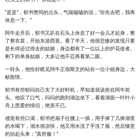
“是是”，郁书赞同的点头，气喘嘘嘘的说，“你先去吧，我再
休息一下。”
阿牛走开后，郁书又趴在石头上休息了好一会儿才起身，整
了整衣裳，开始东游西逛。看了半天，他很悲惨的发现只要
是长得还过得去的姑娘，身边都有了一位以上的护花使者。
剩下的单身姑娘，大多让他不忍再看第二眼。
一转头，他恰好瞧见阿牛正假斯文的站在一位小姐身边，大
献殷情。
郁书有些郁闷自己失了大好时机，早知道就该抢在阿牛前
头。他叹了口气，闷闷的跑到湖边坐下，看着湖面一叶叶小
舟上恩爱的情侣，艳羡不已。
感觉有些口渴，郁书把扇子往腰上一插，用手捧了几捧湖里
的水喝下，湖水很凉快，他又用水洗了手洗了脸，然后惬意
的抬起头来：“真舒服！”