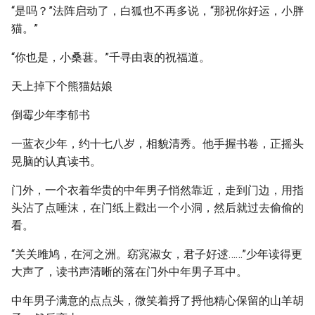
“是吗？”法阵启动了，白狐也不再多说，“那祝你好运，小胖
猫。”
“你也是，小桑葚。”千寻由衷的祝福道。
天上掉下个熊猫姑娘
倒霉少年李郁书
一蓝衣少年，约十七八岁，相貌清秀。他手握书卷，正摇头
晃脑的认真读书。
门外，一个衣着华贵的中年男子悄然靠近，走到门边，用指
头沾了点唾沫，在门纸上戳出一个小洞，然后就过去偷偷的
看。
“关关雎鸠，在河之洲。窈宨淑女，君子好逑……”少年读得更
大声了，读书声清晰的落在门外中年男子耳中。
中年男子满意的点点头，微笑着捋了捋他精心保留的山羊胡