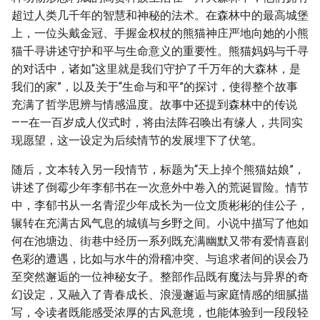
超过人类几千年的智慧和神秘的法术。在森林中的最高城堡
上，一位头戴金冠、手握金权杖的熊猫神庄严地向她的小熊
猫千寻讲述守护和平与生命意义的重要性。熊猫妈妈与千寻
的对话中，诸如“这里就是我们守护了千万年的大森林，是
我们的家”，以及关于“生命与和平”的探讨，使得整个故事
充满了哲学思辨与情感温度。故事中还提到森林中的传说
——在一百岁成人仪式时，将由法阵召唤出有缘人，共同实
现愿望，这一设定为后续情节的发展埋下了伏笔。
随后，文本转入另一段情节，标题为“天上掉个熊猫姑娘”，
讲述了倒霉少年李郁书在一次意外中卷入的荒诞冒险。情节
中，李郁书从一名青涩少年成长为一位文质彬彬的佳公子，
辗转在充满古风气息的城镇与乡野之间。小说中描写了他如
何在池塘边、街巷中经历一系列既充满幽默又带有爱情喜剧
色彩的遭遇，比如与水牛的滑稽冲突、与追求者间的误会乃
至突然邂逅的一位神秘女子。整部作品既有魔法与异界的奇
幻设定，又融入了青春成长、浪漫邂逅与家庭情感的细腻描
写，令读者既能感受浓厚的古风意境，也能体验到一段段轻