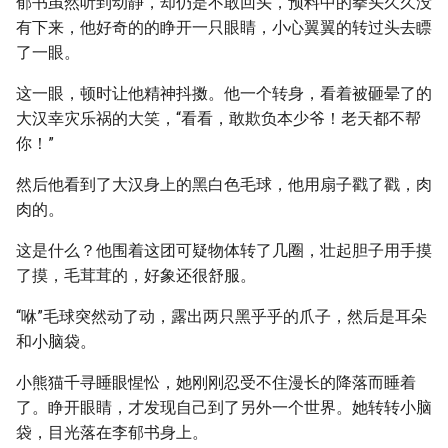
郁书虽然听到动静，却仍是不敢回头，预料中的拳头久久没
有下来，他好奇的的睁开一只眼睛，小心翼翼的转过头去瞟
了一眼。
这一眼，顿时让他精神抖擞。他一个转身，看着被砸晕了的
大汉幸灾乐祸的大笑，“看看，敢欺负本少爷！老天都不帮
你！”
然后他看到了大汉身上的黑白色毛球，他用扇子戳了戳，肉
肉的。
这是什么？他围着这团可疑物体转了几圈，壮起胆子用手摸
了摸，毛茸茸的，好象还很舒服。
“咻”毛球突然动了动，露出两只黑乎乎的爪子，然后是耳朵
和小脑袋。
小熊猫千寻睡眼惺忪，她刚刚忍受不住漫长的降落而睡着
了。睁开眼睛，才发现自己到了另外一个世界。她转转小脑
袋，目光落在李郁书身上。