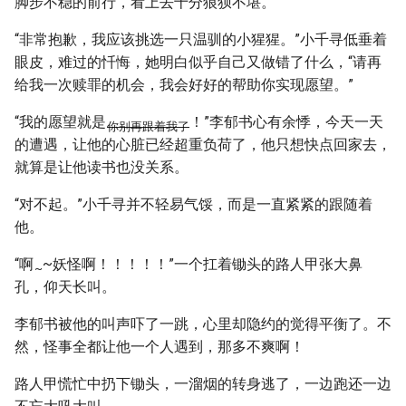
脚步不稳的前行，看上去十分狼狈不堪。
“非常抱歉，我应该挑选一只温驯的小猩猩。”小千寻低垂着
眼皮，难过的忏悔，她明白似乎自己又做错了什么，“请再
给我一次赎罪的机会，我会好好的帮助你实现愿望。”
“我的愿望就是
！”李郁书心有余悸，今天一天
你别再跟着我了
的遭遇，让他的心脏已经超重负荷了，他只想快点回家去，
就算是让他读书也没关系。
“对不起。”小千寻并不轻易气馁，而是一直紧紧的跟随着
他。
“啊
~妖怪啊！！！！！”一个扛着锄头的路人甲张大鼻
~
孔，仰天长叫。
李郁书被他的叫声吓了一跳，心里却隐约的觉得平衡了。不
然，怪事全都让他一个人遇到，那多不爽啊！
路人甲慌忙中扔下锄头，一溜烟的转身逃了，一边跑还一边