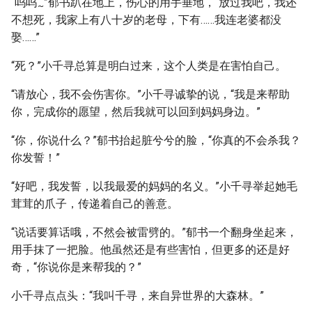
“呜呜
”郁书趴在地上，伤心的用手垂地，“放过我吧，我还
~
不想死，我家上有八十岁的老母，下有……我连老婆都没
娶……”
“死？”小千寻总算是明白过来，这个人类是在害怕自己。
“请放心，我不会伤害你。”小千寻诚挚的说，“我是来帮助
你，完成你的愿望，然后我就可以回到妈妈身边。”
“你，你说什么？”郁书抬起脏兮兮的脸，“你真的不会杀我？
你发誓！”
“好吧，我发誓，以我最爱的妈妈的名义。”小千寻举起她毛
茸茸的爪子，传递着自己的善意。
“说话要算话哦，不然会被雷劈的。”郁书一个翻身坐起来，
用手抹了一把脸。他虽然还是有些害怕，但更多的还是好
奇，“你说你是来帮我的？”
小千寻点点头：“我叫千寻，来自异世界的大森林。”