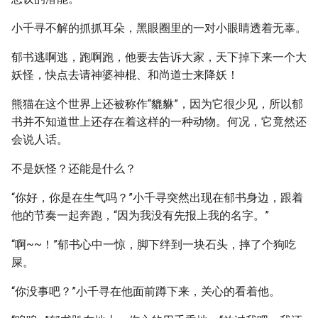
小千寻不解的抓抓耳朵，黑眼圈里的一对小眼睛透着无辜。
郁书逃啊逃，跑啊跑，他要去告诉大家，天下掉下来一个大
妖怪，快点去请神婆神棍、和尚道士来降妖！
熊猫在这个世界上还被称作“貔貅”，因为它很少见，所以郁
书并不知道世上还存在着这样的一种动物。何况，它竟然还
会说人话。
不是妖怪？还能是什么？
“你好，你是在生气吗？”小千寻突然出现在郁书身边，跟着
他的节奏一起奔跑，“因为我没有先报上我的名字。”
“啊~~！”郁书心中一惊，脚下绊到一块石头，摔了个狗吃
屎。
“你没事吧？”小千寻在他面前蹲下来，关心的看着他。