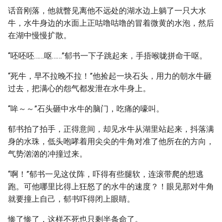
话音刚落，他就瞥见离他不远处的湖水边上躺了一只大水
牛，水牛身边的水面上正咕噜咕噜的冒着微黄的水泡，然后
在湖中慢慢扩散。
“呸呸呸……呕……”郁书一下子跳起来，手捂喉咙拼命干呕。
“死牛，早不拉晚不拉！”他捡起一块石头，用力的朝水牛砸
过去，把满心的怨气都发泄在水牛身上。
“哞～～”石头砸中水牛的脑门，吃痛的嚎叫。
郁书拍了拍手，正得意间，却见水牛从湖里站起来，抖落满
身的水珠，低头咆哮着用尖尖的牛角对准了他所在的方向，
气势汹汹的冲撞过来。
“啊！”郁书一见这仗阵，吓得有些腿软，连滚带爬的想逃
跑。可他哪里比得上狂怒了的水牛的速度？！眼见那对牛角
就要撞上自己，郁书吓得闭上眼睛。
惨了惨了，这样不死也只剩半条命了。