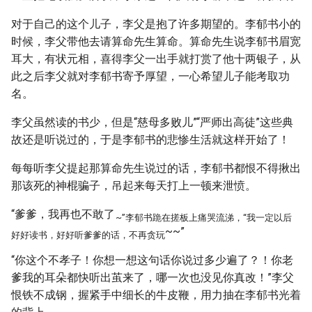
对于自己的这个儿子，李父是抱了许多期望的。李郁书小的
时候，李父带他去请算命先生算命。算命先生说李郁书眉宽
耳大，有状元相，喜得李父一出手就打赏了他十两银子，从
此之后李父就对李郁书寄予厚望，一心希望儿子能考取功
名。
李父虽然读的书少，但是“慈母多败儿”“严师出高徒”这些典
故还是听说过的，于是李郁书的悲惨生活就这样开始了！
每每听李父提起那算命先生说过的话，李郁书都恨不得揪出
那该死的神棍骗子，吊起来每天打上一顿来泄愤。
“爹爹，我再也不敢了
~”李郁书跪在搓板上痛哭流涕，“我一定以后
~~”
好好读书，好好听爹爹的话，不再贪玩
“你这个不孝子！你想一想这句话你说过多少遍了？！你老
爹我的耳朵都快听出茧来了，哪一次也没见你真改！”李父
恨铁不成钢，握紧手中细长的牛皮鞭，用力抽在李郁书光着