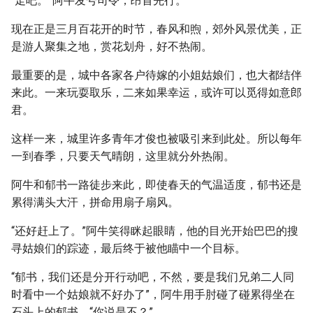
“走吧。”阿牛发号司令，昂首先行。
现在正是三月百花开的时节，春风和煦，郊外风景优美，正
是游人聚集之地，赏花划舟，好不热闹。
最重要的是，城中各家各户待嫁的小姐姑娘们，也大都结伴
来此。一来玩耍取乐，二来如果幸运，或许可以觅得如意郎
君。
这样一来，城里许多青年才俊也被吸引来到此处。所以每年
一到春季，只要天气晴朗，这里就分外热闹。
阿牛和郁书一路徒步来此，即使春天的气温适度，郁书还是
累得满头大汗，拼命用扇子扇风。
“还好赶上了。”阿牛笑得眯起眼睛，他的目光开始巴巴的搜
寻姑娘们的踪迹，最后终于被他瞄中一个目标。
“郁书，我们还是分开行动吧，不然，要是我们兄弟二人同
时看中一个姑娘就不好办了”，阿牛用手肘碰了碰累得坐在
石头上的郁书，“你说是不？”