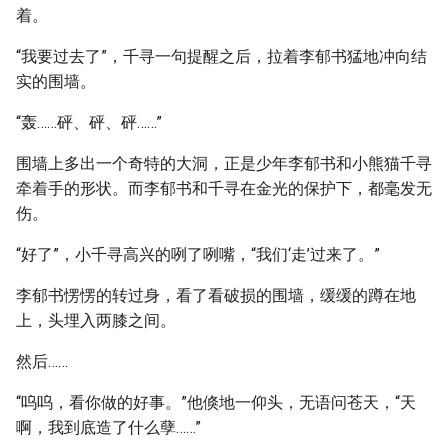
着。
“我要过去了”，千寻一句提醒之后，拉着李郁书猛地冲向结
实的围墙。
“轰……砰、砰、砰……”
围墙上多出一个奇特的大洞，正是少年李郁书和小熊猫千寻
牵着手的形状。而李郁书和千寻在金光的保护下，都毫发无
伤。
“好了”，小千寻高兴的咧了咧嘴，“我们‘走’过来了。”
李郁书愣愣的转过身，看了看破损的围墙，缓缓的蹲在地
上，头埋入两膝之间。
然后……
“呜呜，看你做的好事。”他倏地一仰头，无语问苍天，“天
啊，我到底造了什么孽……”