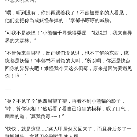
不忘大吼大叫。
“喂，听到没有，你别再跟着我了！不然被更多的人看见，
他们会把你当成妖怪杀掉的！”李郁书哼哼的威胁。
“可我不是妖怪！”小熊猫千寻觉得委屈，“我说过，我来自异
界的大森林。”
“不管你来自哪里，反正我们没见过，也不了解的东西，统
统都是妖怪！”李郁书不耐烦的大叫，“所以啊，你还是快点
回你的异界去吧！难怪我今天这么倒霉，原来是因为要遇见
你！哼！”
……
“呃？不见了？”他四周望了望，再看不到小熊猫的影子，
“哼，算你识相！”然后看了看自己狼狈的模样，叹了口气，
幽幽的道，“算我倒霉~~！”
“快快，就是这里……”路人甲居然又回来了，而且身后多了一
群搬锄头、拿菜刀全副武装的人群。