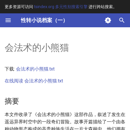
更多资源可访问
tsindex.org 多元性别搜索引擎
进行跨站搜索。
键
性转小说档案（一）
入
摘要
以
会法术的小熊猫
开
其他信息
始
正文
下载:
会法术的小熊猫.txt
搜
在线阅读 会法术的小熊猫.txt
索
摘要
本文件收录了《会法术的小熊猫》这部作品，叙述了发生在
遥远异界时空中的一段奇幻冒险。故事开篇描绘了一个由各
种动物形态构成的高贵种族生活在一片大森林中，他们拥有