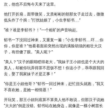
次，他也不后悔今天来了这里。
他打开折扇，面带微笑，文质彬彬的朝那女子走过去，微微
低头作了个揖：“打扰姑娘了，小生李郁书……”
“谁？谁是李郁书？！”一个粗旷的声音响起。
郁书一下没回过神来，又重复一遍：“小生李郁书……吓……你
你，你是谁？”他看着面前突然出现的满脸胡须的粗壮大汉
子，有些傻了眼。“美人呢？”
“美人？”汉子的眼睛瞪得老大，“我妹子王小妞也是个大大的
美人，却被你玩弄得茶不思饭不想！你这小子，乖乖跟我回
去，娶了我家妹子才是正事！”
“你是王小妞他哥？”郁书一回过神来，赶忙扭头就跑，“我又
不喜欢她，是她一相情愿！”
开玩笑，那王小妞到底算不算美人他不敢说，但那汉子说她
“大大的”倒是没错。郁书站在她身边，就像是一棵小树苗长