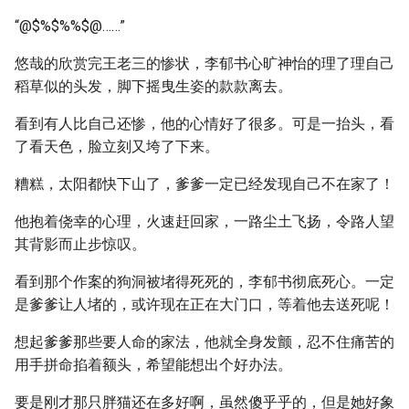
“@$%$%%$@……”
悠哉的欣赏完王老三的惨状，李郁书心旷神怡的理了理自己
稻草似的头发，脚下摇曳生姿的款款离去。
看到有人比自己还惨，他的心情好了很多。可是一抬头，看
了看天色，脸立刻又垮了下来。
糟糕，太阳都快下山了，爹爹一定已经发现自己不在家了！
他抱着侥幸的心理，火速赶回家，一路尘土飞扬，令路人望
其背影而止步惊叹。
看到那个作案的狗洞被堵得死死的，李郁书彻底死心。一定
是爹爹让人堵的，或许现在正在大门口，等着他去送死呢！
想起爹爹那些要人命的家法，他就全身发颤，忍不住痛苦的
用手拼命掐着额头，希望能想出个好办法。
要是刚才那只胖猫还在多好啊，虽然傻乎乎的，但是她好象