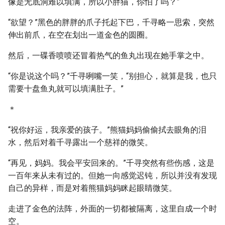
像是无底洞难以填满，所以小胖猫，你怕了吗？”
“欲望？”黑色的胖胖的爪子托起下巴，千寻略一思索，突然
伸出前爪，在空在划出一道金色的圆圈。
然后，一碟香喷喷还冒着热气的鱼丸出现在她手掌之中。
“你是说这个吗？”千寻咧嘴一笑，“别担心，就算是我，也只
需要十盘鱼丸就可以填满肚子。”
＊
“祝你好运，我亲爱的孩子。”熊猫妈妈偷偷拭去眼角的泪
水，然后对着千寻露出一个慈祥的微笑。
“再见，妈妈。我会平安回来的。”千寻突然有些伤感，这是
一百年来从未有过的。但她一向感觉迟钝，所以并没有发现
自己的异样，而是对着熊猫妈妈眯起眼睛微笑。
走进了金色的法阵，外面的一切都被隔离，这里自成一个时
空。