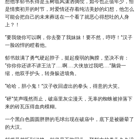
想他李郁书长得是玉树临风潇洒倜傥，如今也正值年少，恰
是情窦初开的时节，对爱情还存着纯洁美妙的幻想，他怎么
可能会把自己的未来葬送在一个看了就恶心得想吐的人身
上？！
“要我饶你可以啊，你去娶了我妹妹！要不然，哼哼！”汉子
一脸凶悍的瞪着他。
郁书鼓满了勇气硬起脖子，挺起瘦弱的胸膛，坚决不肯：
“你你你还讲不讲王法了……啊……大侠放过我吧……”脑袋一
缩，他双手护头，转身躲进墙角。
“哈哈，胆小鬼！”汉子收回虚出的拳头，得意的大笑。
“砰”笑声嘎然而止，破庙里灰尘漫天，无辜的蜘蛛被掉落下
来的砖瓦压得血肉模糊。
一个黑白色圆圆胖胖的毛球出现在破庙中，底下是被砸晕了
的大汉。