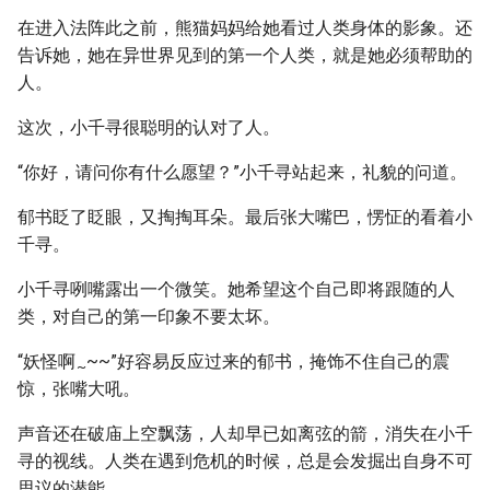
在进入法阵此之前，熊猫妈妈给她看过人类身体的影象。还
告诉她，她在异世界见到的第一个人类，就是她必须帮助的
人。
这次，小千寻很聪明的认对了人。
“你好，请问你有什么愿望？”小千寻站起来，礼貌的问道。
郁书眨了眨眼，又掏掏耳朵。最后张大嘴巴，愣怔的看着小
千寻。
小千寻咧嘴露出一个微笑。她希望这个自己即将跟随的人
类，对自己的第一印象不要太坏。
“妖怪啊
~~”好容易反应过来的郁书，掩饰不住自己的震
~
惊，张嘴大吼。
声音还在破庙上空飘荡，人却早已如离弦的箭，消失在小千
寻的视线。人类在遇到危机的时候，总是会发掘出自身不可
思议的潜能。