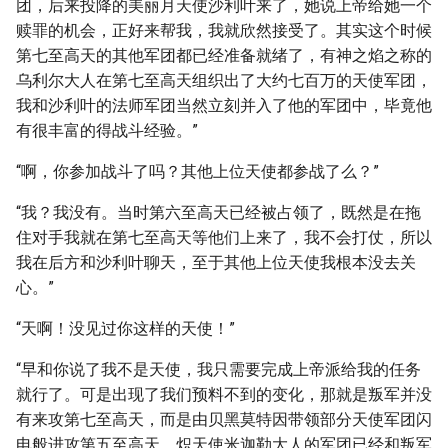
团，后来投降的美丽月天使沙利叶来了，她说上帝给她一个
赎罪的机会，正好来帮我，我就欣然接受了。其实这个时候
第七至高天的其他军团都已经准备就绪了，有神之焰之称的
乌利尔大人在第七至高天组织出了大约七百万的天使军团，
我和沙利叶的法师军团当然立刻并入了他的军团中，毕竟他
有很丰富的得战斗经验。”
“啊，你参加战斗了吗？其他上位天使都参战了么？”
“我？我没有。当时第六至高天已经被占领了，既然是在拖
住对手我就在第七至高天等他们上来了，我不会打仗，所以
我在后方和沙利叶聊天，至于其他上位天使我根本没去关
心。”
“天啊！没见过你这样的天使！”
“早和你说了我不是天使，我只需要完成上帝派给我的任务
就行了。可是出现了我们预料不到的变化，那就是叛军并没
有来攻第七至高天，而是由贝黑莫特因带领部分天使军团闪
电般进攻第五至高天。炽天使米迦勒大人的军团已经和叛军