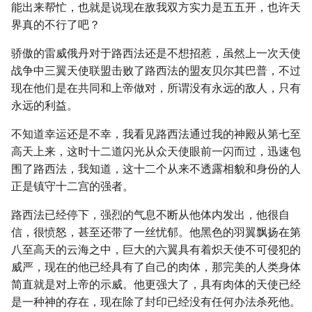
能出来帮忙，也就是说现在敌我双方实力是五五开，也许天
界真的不行了吧？
骄傲的雷威俄丹对于路西法还是不想招惹，虽然上一次天使
战争中三翼天使联盟击败了路西法的盟友贝尔其巴普，不过
现在他们是在共同和上帝做对，所谓没有永远的敌人，只有
永远的利益。
不知道幸运还是不幸，我看见路西法通过我的神殿从第七至
高天上来，这时十二道闪光从众天使眼前一闪而过，迅速包
围了路西法，我知道，这十二个从来不透露相貌和身份的人
正是镇守十二宫的强者。
路西法已经停下，强烈的气息不断从他体内发出，他很自
信，很愤怒，甚至还带了一丝忧郁。他黑色的羽翼飘扬在第
八至高天的云海之中，巨大的六翼具有着炽天使不可侵犯的
威严，现在的他已经具有了自己的肉体，那完美的人类身体
简直就是对上帝的示威。他更强大了，具有肉体的天使已经
是一种神的存在，现在除了封印已经没有任何办法杀死他。