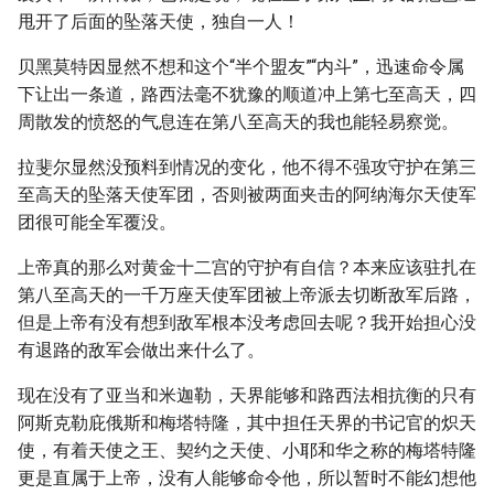
甩开了后面的坠落天使，独自一人！
贝黑莫特因显然不想和这个“半个盟友”“内斗”，迅速命令属
下让出一条道，路西法毫不犹豫的顺道冲上第七至高天，四
周散发的愤怒的气息连在第八至高天的我也能轻易察觉。
拉斐尔显然没预料到情况的变化，他不得不强攻守护在第三
至高天的坠落天使军团，否则被两面夹击的阿纳海尔天使军
团很可能全军覆没。
上帝真的那么对黄金十二宫的守护有自信？本来应该驻扎在
第八至高天的一千万座天使军团被上帝派去切断敌军后路，
但是上帝有没有想到敌军根本没考虑回去呢？我开始担心没
有退路的敌军会做出来什么了。
现在没有了亚当和米迦勒，天界能够和路西法相抗衡的只有
阿斯克勒庇俄斯和梅塔特隆，其中担任天界的书记官的炽天
使，有着天使之王、契约之天使、小耶和华之称的梅塔特隆
更是直属于上帝，没有人能够命令他，所以暂时不能幻想他