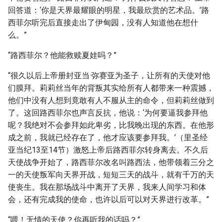
回答道：‘你是天界最耀眼的明星，我最欣赏的艺术品。’路
西菲尔听完后直接走出了伊甸园，没有人知道他在想什
么。”
“路西菲尔？他能救赎夏娃吗？”
“很久以后上帝册封亚当·弥赛亚为圣子，让所有的天使对他
们膜拜。莉莉丝当年的背叛其实给所有人都带来一种震撼，
他们中没有人想到竟敢有人不服从主的命令，但莉莉丝做到
了。这回路西菲尔也声言反抗，他说：‘为何要逼我参拜他
呢？我绝对不会参拜如此卑劣，比我晚出现的东西。在他形
成之前，我就已经存在了，他才应该要参拜我。’（里圣经
亚当纪13至14节）激怒上帝后路西菲尔转身离去。不久后
天使战争开始了，路西菲尔改名叫路西法，他带领着三分之
一的天使叛军向天界开战，短短三天的战斗，就有千万的天
使丧生。我在那场战斗中离开了天界，我来人间学习和体
会，还有完成我的使命，也许以后可以对天界进行改革。”
“喂！无情的天使？你再听我的话吗？”