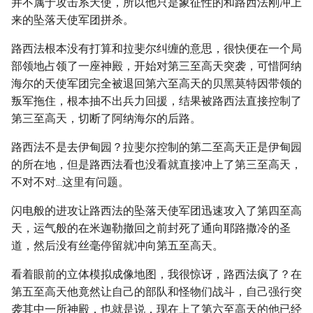
并不属于攻击系天使，所以他只是象征性的和路西法刚冲上
来的坠落天使军团拼杀。
路西法根本没有打算和拉斐尔纠缠的意思，很快便在一个局
部领地占领了一座神殿，开始对第三至高天突袭，可惜阿纳
海尔的天使军团完全被退回第六至高天的贝黑莫特因带领的
叛军拖住，根本抽不出兵力回援，结果被路西法直接控制了
第三至高天，切断了阿纳海尔的后路。
路西法不是去伊甸园？拉斐尔控制的第二至高天正是伊甸园
的所在地，但是路西法看也没看就直接冲上了第三至高天，
不对不对...这里有问题。
闪电般的进攻让路西法的坠落天使军团迅速攻入了第四至高
天，运气般的在米迦勒撤回之前封死了通向耶路撒冷的圣
道，然后没有丝毫停留就冲向第五至高天。
看着眼前的立体模拟成像地图，我很惊讶，路西法疯了？在
第五至高天他竟然让自己的部队和怪物们战斗，自己强行突
袭其中一所神殿，也就是说，现在上了第六至高天的他已经