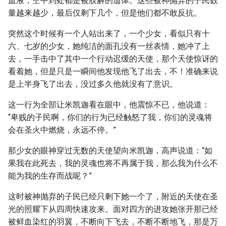
血液，空中到处都是被肢解的遗体。这些被神抛弃的子民数
量越来越少，最后仅剩下几个，但是他们都不敢反抗。
突然这个时候有一个人站出来了，一个少女，看似只有十
六、七岁的少女，她纯洁的面孔没有一丝表情，她冲了上
去，一手击中了其中一个行动迟缓的天使，那个天使惊讶的
看着她，但是只是一瞬间他发现他飞了出去，不！准确来说
是上半身飞了出去，没过多久他就没有了意识。
这一行为全部让米凯迦看在眼中，他震惊不已，他说道：
“卑贱的子民啊，你们的行为已经触怒了我，你们的灵魂将
会在圣火中燃烧，永远不停。”
那少女的眼神穿过无数的天使望向米凯迦，高声说道：“如
果我在此死去，我的灵魂也将不再属于我，那么我为什么不
能为我的生存而战呢？”
这时被神抛弃的子民已经只剩下她一个了，附近的天使在圣
光的照耀下从四周快速攻来。面对四方的进攻她张开那已经
被鲜血染红的羽翼，不断向下飞去，不断不断地飞，那是万