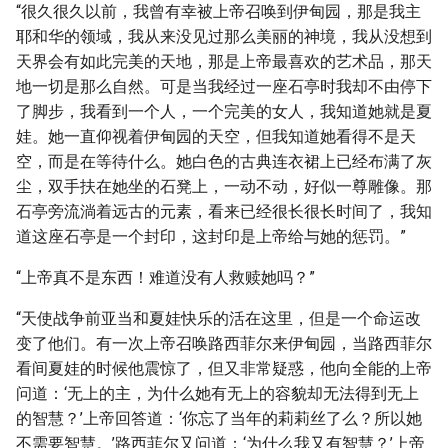
“很久很久以前，我曾有幸被上帝召唤到伊甸园，那是我主
耶和华的领域，我从来没见过那么美丽的神境，我从没想到
天界会有如此完美的天地，那是上帝最喜欢的艺术品，那天
地一切是那么自然。可是当我经过一座石亭时我却不由停下
了脚步，我看到一个人，一个完美的女人，我知道她就是夏
娃。她一直仰视着伊甸园的天空，但我知道她看得不是天
空，而是在等待什么。她白色的古典连衣裙上已经布满了灰
尘，双手扶在她坐的石凳上，一动不动，好似一尊雕像。那
石亭旁流淌着远古的元素，看来已经很长很长时间了，我知
道这座石亭是一个封印，这封印是上帝给与她的惩罚。”
“上帝真不是东西！难道没有人救赎她吗？”
“天使战争前亚当和夏娃快乐的活在这里，但是一个命运改
变了他们。有一次上帝召唤路西菲尔来伊甸园，当路西菲尔
看间夏娃的时候他震惊了，但又非常疑惑，他向全能的上帝
问道：‘无上的主，为什么她有无上的容貌却无法得到无上
的智慧？’上帝回答道：‘你忘了当年的莉莉丝了么？所以她
不需要智慧。’路西菲尔又问道：‘为什么我又有智慧？’上帝