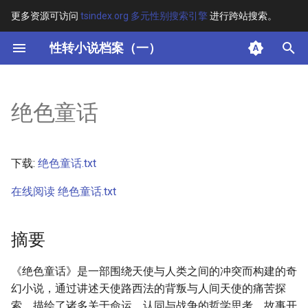
更多资源可访问
tsindex.org 多元性别搜索引擎
进行跨站搜索。
键
性转小说档案（一）
入
摘要
以
绝色童话
开
其他信息 [Processed Page
Metadata]
始
下载:
绝色童话.txt
搜
正文
在线阅读 绝色童话.txt
索
摘要
《绝色童话》是一部围绕天使与人类之间的冲突而构建的奇
幻小说，通过讲述天使路西法的背叛与人间天使的痛苦探
索，描绘了诸多关于命运、认同与战争的哲学思考。故事开