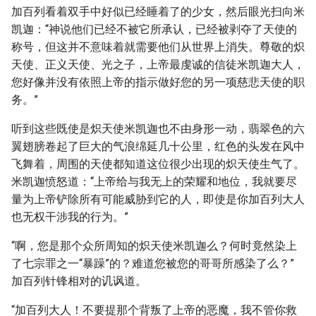
加百列看着双手中好似已经睡着了的少女，然后眼光扫向米
凯迦：“神说他们已经不被它所承认，已经被剥夺了天使的
称号，但这并不意味着就需要他们从世界上消失。尊敬的炽
天使、正义天使、光之子，上帝最虔诚的信徒米凯迦大人，
您好像并没有依照上帝的指示做好您的另一项慈悲天使的职
务。”
听到这些既使是炽天使米凯迦也不由身形一动，翡翠色的六
翼翅膀卷起了巨大的气浪绵延几十公里，红色的头发在风中
飞舞着，周围的天使都知道这位很少出现的炽天使生气了。
米凯迦愤怒道：“上帝给与我无上的荣耀和地位，我就要尽
量为上帝铲除所有可能威胁到它的人，即使是你加百列大人
也无权干涉我的行为。”
“啊，您是那个众所周知的炽天使米凯迦么？何时竟然染上
了七宗罪之一“暴躁”的？难道您被您的哥哥所感染了么？”
加百列针锋相对的讥讽道。
“加百列大人！不要提那个背叛了上帝的恶魔，我不管你救