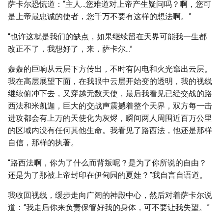
萨卡尔恐慌道：“主人...您难道对上帝产生疑问吗？啊，您可
是上帝最忠诚的使者，您千万不要有这样的想法啊。”
“也许这就是我们的缺点，如果继续留在天界可能我一生都
改正不了，我想好了，来，萨卡尔...”
轰轰的巨响从云层下方传出，不时有闪电和火光窜出云层。
我在高层展望下面，在我眼中云层开始变的透明，我的视线
继续俯冲下去，又穿越无数天使，最后我看见已经交战的路
西法和米凯迦，巨大的交战声震撼着整个天界，双方每一击
进攻都会有上万的天使化为灰烬，瞬间两人周围近百万公里
的区域内没有任何其他生命。我看见了路西法，他还是那样
自信，那样的执著。
“路西法啊，你为了什么而背叛呢？是为了你所说的自由？
还是为了那被上帝封印在伊甸园的夏娃？”我自言自语道。
我收回视线，缓步走向广阔的神殿中心，然后对着萨卡尔说
道：“我走后你来负责保管好我的身体，可不要让我失望。”