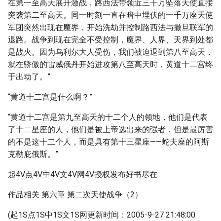
在第一至高天展开激战，路西法带领近三千万坠落天使直接
突袭第二至高天。同一时刻一直在暗中埋伏的一千万座天使
军团突然出现在魔界，开始洗劫并控制路西法与撒旦联军的
退路。战争到现在完全不受控制，魔界、人界、天界到处都
是战火。因为乌利尔大人受伤，我们被迫退到第八至高天，
就在骄傲的雷威俄丹开始进攻第八至高天时，黄道十二宫终
于出动了。”
“黄道十二宫是什么啊？”
“黄道十二宫是第九至高天的十二个人的领地，他们是代表
了十二星座的人，他们是被上帝选出来的强者，但是最厉害
的不是这十二个人，而是具有第十三星座——蛇夫座的阿斯
克勒庇俄斯。”
起4V点4V中4V文4V网4V授权发布好书尽在
作品相关 第六章 第二次天使战争（2）
(起1S点1S中1S文1S网更新时间：2005-9-27 21:48:00