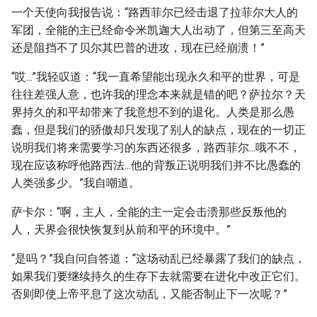
一个天使向我报告说：“路西菲尔已经击退了拉菲尔大人的
军团，全能的主已经命令米凯迦大人出动了，但第三至高天
还是阻挡不了贝尔其巴普的进攻，现在已经崩溃！”
“哎...”我轻叹道：“我一直希望能出现永久和平的世界，可是
往往差强人意，也许我的理念本来就是错的吧？萨拉尔？天
界持久的和平却带来了我意想不到的退化。人类是那么愚
蠢，但是我们的骄傲却只发现了别人的缺点，现在的一切正
说明我们将来需要学习的东西还很多，路西菲尔...哦不不，
现在应该称呼他路西法...他的背叛正说明我们并不比愚蠢的
人类强多少。”我自嘲道。
萨卡尔：“啊，主人，全能的主一定会击溃那些反叛他的
人，天界会很快恢复到从前和平的环境中。”
“是吗？”我自问自答道：“这场动乱已经暴露了我们的缺点，
如果我们要继续持久的生存下去就需要在进化中改正它们。
否则即使上帝平息了这次动乱，又能否制止下一次呢？”