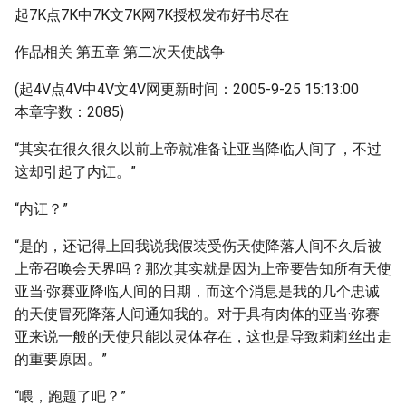
起7K点7K中7K文7K网7K授权发布好书尽在
作品相关 第五章 第二次天使战争
(起4V点4V中4V文4V网更新时间：2005-9-25 15:13:00
本章字数：2085)
“其实在很久很久以前上帝就准备让亚当降临人间了，不过
这却引起了内讧。”
“内讧？”
“是的，还记得上回我说我假装受伤天使降落人间不久后被
上帝召唤会天界吗？那次其实就是因为上帝要告知所有天使
亚当·弥赛亚降临人间的日期，而这个消息是我的几个忠诚
的天使冒死降落人间通知我的。对于具有肉体的亚当·弥赛
亚来说一般的天使只能以灵体存在，这也是导致莉莉丝出走
的重要原因。”
“喂，跑题了吧？”