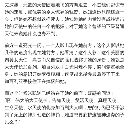
丈深渊，无数的天使随着她飞的方向追去，不过他们都惊奇
她的速度，那优美的令人惊异的轨迹。她知道她只能逃避一
会，但是她不想就这样死去，她知道她的力量没有战胜追击
她的天使中的任何一个的把握，对于她这个曾经的下级普通
天使来说她什么也办不到。
前方一道亮光一闪，一个人影出现在她前方，这个人影以她
几倍的速度出现在她前方，她看清了这个人影，这个美丽的
四翼女天使，高贵而又自信的脸孔透露了她的身份，她就是
大天使长加百列。加百列双手白光闪烁不停，瞬间笼罩她全
身，她的意识开始变得模糊，速度越来越慢最后停了下来，
加百列双手接住正在掉落的她。
而这个时候米凯迦已经站在了她的前面，疑惑的问道：
“啊，伟大的大天使长，告知天使、复活天使、真理天使、
生命天使、水天使的化身加百列大人啊，您的行为已经干涉
到了无上的神所创造的神罚，难道您要庇护这被神遗弃的子
民么？”