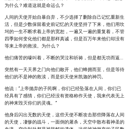
为什么？难道这就是命运么？
人间的天使开始自暴自弃，不少选择了删除自己记忆重新生
活，但是少数保留着史前记忆的天使坚持了下来，他们用坎
坷的一生不断求着上帝的宽恕，一遍又一遍的重复着，不管
四季如何变化他们都是那样真诚，但是百万年来他们却没有
等来上帝的救渎。为什么？
他们痛苦的嚎叫着，不断的哭泣和祈祷，但是都无功而返....
突然有一天天界之门向他们敞开，他们蜂拥而至，但是等待
他们的不是神的救渎，而是炽天使米凯迦的神罚。
他说：“上帝抛弃的子民啊，你们已经坠落在人间，你们已
经具有了感情，你们已经没有资格称作天使，我来代表无上
的神来毁灭你们的灵魂。”
他身后闪出无数的天使，这些天使不断攻击那些降落在人间
的天使，凄惨的战斗，一面倒的屠杀，天空中散布着神圣的