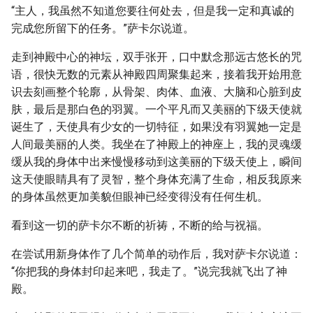
“主人，我虽然不知道您要往何处去，但是我一定和真诚的
完成您所留下的任务。”萨卡尔说道。
走到神殿中心的神坛，双手张开，口中默念那远古悠长的咒
语，很快无数的元素从神殿四周聚集起来，接着我开始用意
识去刻画整个轮廓，从骨架、肉体、血液、大脑和心脏到皮
肤，最后是那白色的羽翼。一个平凡而又美丽的下级天使就
诞生了，天使具有少女的一切特征，如果没有羽翼她一定是
人间最美丽的人类。我坐在了神殿上的神座上，我的灵魂缓
缓从我的身体中出来慢慢移动到这美丽的下级天使上，瞬间
这天使眼睛具有了灵智，整个身体充满了生命，相反我原来
的身体虽然更加美貌但眼神已经变得没有任何生机。
看到这一切的萨卡尔不断的祈祷，不断的给与祝福。
在尝试用新身体作了几个简单的动作后，我对萨卡尔说道：
“你把我的身体封印起来吧，我走了。”说完我就飞出了神
殿。