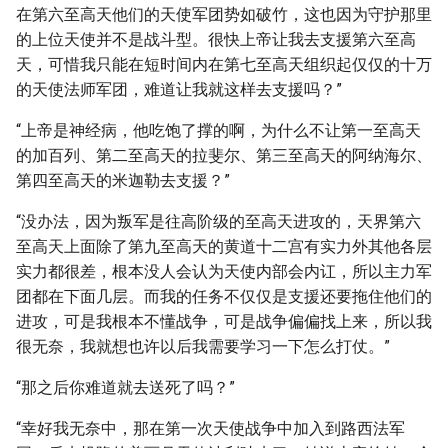
在第六至高天他们的天使军团势如破竹，这也因为守护那里
的上位天使并不是战斗型。很快上帝让我去支援第六至高
天，可惜我只能在短时间内在第七至高天组织起仅仅的十万
的天使法师军团，难道让我就这样去支援吗？”
“上帝是神经病，他吃饱了撑的啊，为什么不让第一至高天
的加百列、第二至高天的拉斐尔、第三至高天的阿纳海尔、
第四至高天的米迦勒去支援？”
“没办法，因为叛军是往高阶级的至高天进攻的，天界第六
至高天上面除了第九至高天的黄道十二宫有实力外其他各层
实力都很差，根本没人会认为天使内部会内讧，所以主力军
团都在下面几层。而我的任务不仅仅是支援还要拖住他们的
进攻，可是我根本不懂战争，可是战争偏偏找上来，所以我
很无奈，我就想也许以后我需要学习一下怎么打仗。”
“那之后你难道就去送死了吗？”
“幸好我无奈中，那在第一次天使战争中加入到路西法军