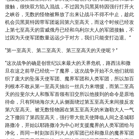
接触，很快双方陷入混战，不过因为贝黑莫特因强行打开火
之峡谷，无数的怪物被释放了出来让战斗不得不中止，趁此
机会贝黑莫特因带军团返回第六至高天，而这个时候已经攻
上第七至高天的雷威俄丹已经和乌利尔大人的军团接触，不
过因为天使军团数量远远少于对方，我们只能变打边退。”
“第一至高天、第二至高天、第三至高天的天使呢？”
“这次战争的确是创世纪以来最大的天界危机，路西法和撒
旦在这之前早已经统一了魔界，这次战争开始不久他们就组
织了庞大的坠落天使军团、魔界军团和人类军团，所以加百
列根本不敢从第一至高天抽出一丝兵力来增援，而第二至高
天的拉斐尔大人和叛军首领有旧交所以他接到的命令是原地
待命，只有阿纳海尔大人从侧面绕过第五至高天来间接反攻
第六至高天。被无数怪物困在第五至高天的米迦勒大人一气
之下撤回了第四至高天，强行带大批天使降临人间之圣城耶
路撒冷，开始以耶路撒冷为中心对支援魔界的人类军团给与
净化，而同一时刻加百列大人的军团已经和撒旦的魔界军团