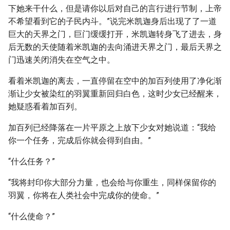
下她来干什么，但是请你以后对自己的言行进行节制，上帝
不希望看到它的子民内斗。”说完米凯迦身后出现了了一道
巨大的天界之门，巨门缓缓打开，米凯迦转身飞了进去，身
后无数的天使随着米凯迦的去向涌进天界之门，最后天界之
门迅速关闭消失在空气之中。
看着米凯迦的离去，一直停留在空中的加百列使用了净化渐
渐让少女被染红的羽翼重新回归白色，这时少女已经醒来，
她疑惑看着加百列。
加百列已经降落在一片平原之上放下少女对她说道：“我给
你一个任务，完成后你就会得到自由。”
“什么任务？”
“我将封印你大部分力量，也会给与你重生，同样保留你的
羽翼，你将在人类社会中完成你的使命。”
“什么使命？”