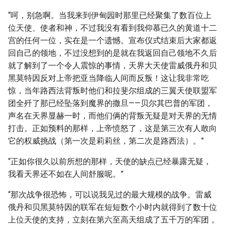
“呵，别急啊。当我来到伊甸园时那里已经聚集了数百位上
位天使、使者和神，不过我没有看到我仰慕已久的黄道十二
宫的任何一位，实在是一个遗憾。宣布仪式结束后大家都返
回自己的领地，不过没想到的是就在我返回自己领地不久后
就了解到了一个令人震惊的事情，天界大天使雷威俄丹和贝
黑莫特因反对上帝把亚当降临人间而反叛！这让我非常吃
惊，当年路西法背叛时他们和拉斐尔组成的三翼天使联盟军
团全歼了那已经坠落到魔界的撒旦——贝尔其巴普的军团，
声名在天界显赫一时，而他们俩的背叛无疑是对天界的无情
打击。正如预料的那样，上帝愤怒了，这是第三次有人敢向
它的权威挑战（第一次是莉莉丝，第二次是路西法）。”
“正如你很久以前所想的那样，天使的缺点已经暴露无疑，
我看天界还不如在人间舒服呢。”
“那次战争很恐怖，可以说我见过的最大规模的战争。雷威
俄丹和贝黑莫特因的联军在短短数个小时内就得到了数十位
上位天使的支持，立刻在第六至高天组成了五千万的军团，