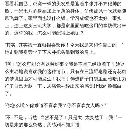
看看我自己，鸡窝一样的头发总是遮着半张并不算很帅的
脸，一米七八的身高加上单薄的身体，仿佛被风一吹就要随
风飞舞了，家里面也没什么钱，学习成绩也不太好，事实
上，连上这所三流大学，都是家里面省吃俭用的拿钱供出来
的。这样的我，怎么可能配得上她呢？
“其实…其实我一直就很喜欢你！今天我是来和你告白的！”
她走到我身旁坐了下来并把头靠到我的肩上。
“啊！”怎么可能会有这种好事？我是不是已经睡着了？她这
么主动地说喜欢我的这种情节，只有在三流肥皂剧还有花痴
的梦境里面才可能发生！我把手伸进裤子口袋里面暗暗用力
掐了自己大腿一下，从痛觉神经出来的感觉让我的脸都白
了。
“你怎么啦？你难道不喜欢我？你不喜欢女人吗？”
“不…不是，当然…当然不是了！只是太…太突然了，我…”一
切是来的那么突然，我感到不知所措。