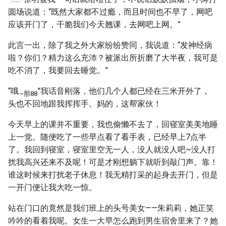
圆场说道：“既然大家都不过瘾，而且时间也不早了，网吧
应该开门了，干脆我们今天翘课，去网吧上网。”
此言一出，除了我之外大家纷纷赞同，我说道：“发神经病
啦？你们？精力这么充沛？被派出所折磨了大半夜，我可是
吃不消了，我要回去睡觉。”
“哦
”我话音刚落，他们几个人都已经在三米开外了，
~那88
头也不回地跟我挥挥手。妈的，这帮家伙！
今天早上的课并不重要，我也偷懒不去了，回寝室美美地睡
上一觉。随便吃了一些早点看了看手表，已经早上7点半
了。我回到寝室，寝室里空无一人，没人就没人吧~没人打
扰我高兴还来不及呢！可是才刚想躺下就听到敲门声。靠！
谁这时候来打扰老子休息！我无精打采的起身去开门，但是
一开门便让我大吃一惊。
站在门口的竟然是我们班上的头号美女——朱莉莉，她正笑
吟吟的看着我呢。女生一大早怎么跑到男生宿舍里来了？她