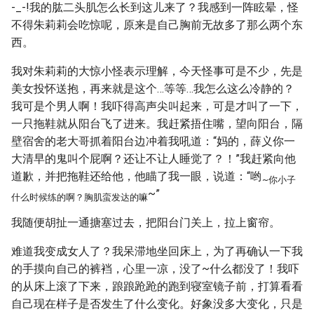
-_-!我的肱二头肌怎么长到这儿来了？我感到一阵眩晕，怪
不得朱莉莉会吃惊呢，原来是自己胸前无故多了那么两个东
西。
我对朱莉莉的大惊小怪表示理解，今天怪事可是不少，先是
美女投怀送抱，再来就是这个…等等…我怎么这么冷静的？
我可是个男人啊！我吓得高声尖叫起来，可是才叫了一下，
一只拖鞋就从阳台飞了进来。我赶紧捂住嘴，望向阳台，隔
壁宿舍的老大哥抓着阳台边冲着我吼道：“妈的，薛义你一
大清早的鬼叫个屁啊？还让不让人睡觉了？！”我赶紧向他
道歉，并把拖鞋还给他，他瞄了我一眼，说道：“哟
~你小子
~”
什么时候练的啊？胸肌蛮发达的嘛
我随便胡扯一通搪塞过去，把阳台门关上，拉上窗帘。
难道我变成女人了？我呆滞地坐回床上，为了再确认一下我
的手摸向自己的裤裆，心里一凉，没了~什么都没了！我吓
的从床上滚了下来，踉踉跄跄的跑到寝室镜子前，打算看看
自己现在样子是否发生了什么变化。好象没多大变化，只是