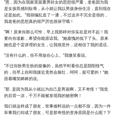
“恩，因为在我家里面重男轻女的思想很严重，老爸因为我
是女孩而感到耻辱，从小就让我以男孩身份生活，直到现在
还是如此。”我胡编乱造了一通，不过这并不完全是假的，
我老爸的思想真的很严厉也很保守哦！
“啊！原来你那么可怜，早上我那样对你实在是对不起！我
要向你道歉，希望你能原谅我。”她羞愧的低下了头。原来
她也是个蛮讲理的女生，让我很意外，还相信了我的谎话。
“没有什么的，你不用放在心上。”我微笑着说。
“不过你扮男生扮的挺像的，虽然平时看你总是阴阳怪气
的，但早上你和我接近竟然会脸红，呵呵，挺可爱的！”她
捂着嘴笑眯眯的说。
“那…是因为我从小就以为自己是男孩啊，又不奇怪！”我觉
的后背一凉，千万不能被发现我的秘密啊！
我们就这样成了朋友，世事难料说的一点都不假，因为一件
坏事我们却成了朋友，可是那奇怪的变身原因是什么呢？下