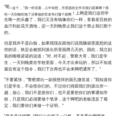
“呃
~这个……”我一时语塞，心中却想，市里面的文件关我们屁事啊？那
！上网是我们这些学
些一天到晚吃饱了没事做的官老爷们懂个屁啊
生唯一的乐趣了，我们又没有钱像你们一样，拿着老百姓的
血汗到处花天酒地，还一天到晚禁止我们这个禁止我们那个
的。
但是我并不是白痴，如果我现在跟他们说我脑袋里面想的这
些的话，铁定会被抓到派出所里面蹲几天的。因此，我立刻
装的唯唯诺诺的说道：“对…对不起，警察大哥，我们是学
生，一天到晚窝在学校里面，今天才出来玩的，所以不知道
最近有这个指令，我们下次再也不会来网吧通宵了。”
“不要紧张，”警察摆出一副很慈祥的面孔微笑道：“我知道你
们是学生，不会怪你们的。不过你们得跟我们到派出所一
趟，放心，我们不是抓你们，也不是要把你们的事通知学
校，只是我们必须要做个笔录，这个网吧的老板违反了规
定，我们要你们来做一个证明。”