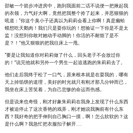
邵敏一个箭步冲进房中，跑到我面前二话不说便一把揪起我
的衣领，力气好大啊，竟然把我整个拎了起来，并恶狠狠的
吼道：“你这个臭小子还真以为莉莉会看上你啊！真是癞蛤
蟆想吃天鹅肉！我们只是耍你玩的！想验证一下你是不是太
监！没想到你敢对她动手动脚的！你活的不耐烦了是不
是？！”他又狠狠的把我往床上一甩。
“要是让我知道你对莉莉做了什么，回头老子不会放过你
的！”说完他就和另外一个男生一起追逃跑的朱莉莉去了。
他们走后我终于松了一口气，原来根本就是在耍我的，哪有
天上掉馅饼的道理，美好的时光就只有刚才那几分钟而已，
我坐在床上苦笑着，为自己悲惨的命运而伤感。
但是说来也奇怪，刚才好象朱莉莉在我身上发现了什么东西
才被迫停止了这次香艳的戏弄，刚才她说我胸前有什么东
西？我好奇的把手伸到自己胸口一摸，啊！怎么软软的？这
是什么啊？我急忙把衣服扣子解开……