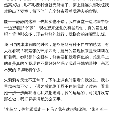
然高兴啦，吵不吵醒我也就无所谓了。穿上鞋连头都没梳我
就跑出了寝室，留下他们几个好奇看着我远去的背影。
能平平静静的这样下去其实也不错，我在食堂一边吃着中饭
一边想着那个“梦”，现在想来还觉的有些后怕，真的发生过
吗？管他那么多，现在好好的就行，我拼命的往嘴里扒饭。
我正吃的津津有味的时候，忽然感到有种不自在的感觉，有
人在看我？我紧张的环顾四周，意外的发现原来是朱莉莉在
盯着我。她那是什么眼神，好象要把我看穿似的，难道早上
的事是真的？我现在不是好好的吗？我避开她的眼神，忐忑
不安的继续吃着午饭。
朱莉莉今天太不正常了，下午上课也时常看向我这边。我心
里越来越不安，下课之后她终于忍不住朝我走了过来，看着
她一步一步向我逼近我好想逃跑，躲的远远的，可我并没有
那么做，我打算弄清是怎么回事。
“李薛义，你能跟我走一下吗？我有话想和你说。”朱莉莉一