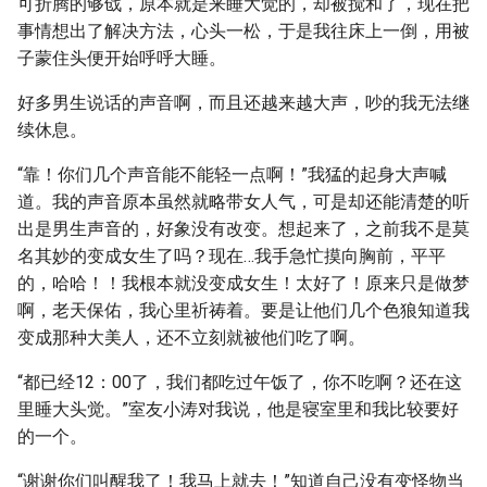
可折腾的够戗，原本就是来睡大觉的，却被搅和了，现在把
事情想出了解决方法，心头一松，于是我往床上一倒，用被
子蒙住头便开始呼呼大睡。
好多男生说话的声音啊，而且还越来越大声，吵的我无法继
续休息。
“靠！你们几个声音能不能轻一点啊！”我猛的起身大声喊
道。我的声音原本虽然就略带女人气，可是却还能清楚的听
出是男生声音的，好象没有改变。想起来了，之前我不是莫
名其妙的变成女生了吗？现在…我手急忙摸向胸前，平平
的，哈哈！！我根本就没变成女生！太好了！原来只是做梦
啊，老天保佑，我心里祈祷着。要是让他们几个色狼知道我
变成那种大美人，还不立刻就被他们吃了啊。
“都已经12：00了，我们都吃过午饭了，你不吃啊？还在这
里睡大头觉。”室友小涛对我说，他是寝室里和我比较要好
的一个。
“谢谢你们叫醒我了！我马上就去！”知道自己没有变怪物当