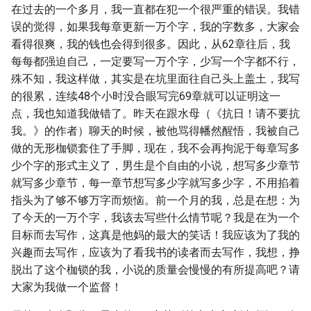
在过去的一个多月，我一直都在犯一个很严重的错误。我错
误的觉得，如果我每章更新一万个字，我的字数多，大家会
看得很爽，我的钱也会得到很多。因此，从62章往后，我
每每都强迫自己，一定要写一万个字，少写一个字都不行，
殊不知，我这样做，其实是在坑里面往自己头上盖土，我写
的很累，连续48个小时没合眼写完69章就可以证明这一
点，我也知道我做错了。昨天在跟水母（《抗日！请不要抗
我。》的作者）聊天的时候，被他骂得幡然醒悟，我被自己
做的无形枷锁套住了手脚，现在，我不会再拘泥于每章写多
少个字的形式主义了，男生是个自由的小说，想写多少章节
就写多少章节，每一章节想写多少字就写多少字，不用掐着
指头为了够不够万字而烦恼。前一个月的我，总是在想：为
了今天的一万个字，我该去写些什么情节呢？我是在为一个
目标而去写作，这真是他妈的最大的笑话！我应该为了我的
兴趣而去写作，应该为了看我书的读者而去写作，我想，挣
脱出了这个枷锁的我，小说的质量会慢慢的有所提高吧？请
大家为我做一个监督！