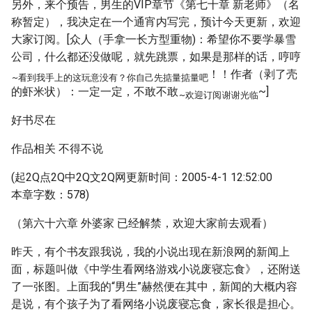
另外，来个预告，男生的VIP章节《第七十章 新老师》（名
称暂定），我决定在一个通宵内写完，预计今天更新，欢迎
大家订阅。[众人（手拿一长方型重物)：希望你不要学暴雪
公司，什么都还没做呢，就先跳票，如果是那样的话，哼哼
！！作者（剥了壳
~看到我手上的这玩意没有？你自己先掂量掂量吧
的虾米状）：一定一定，不敢不敢
~]
~欢迎订阅
谢谢光临
好书尽在
作品相关 不得不说
(起2Q点2Q中2Q文2Q网更新时间：2005-4-1 12:52:00
本章字数：578)
（第六十六章 外婆家 已经解禁，欢迎大家前去观看）
昨天，有个书友跟我说，我的小说出现在新浪网的新闻上
面，标题叫做《中学生看网络游戏小说废寝忘食》，还附送
了一张图。上面我的“男生”赫然便在其中，新闻的大概内容
是说，有个孩子为了看网络小说废寝忘食，家长很是担心。