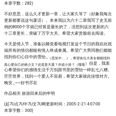
本章字数：282)
不好意思，这么久才更新一章，让大家久等了（好象我每次
更新都要说这句废话）。本来我以为六十二章我写了史无前
例的8000个字就已经算是最长的了，没想到这次更新的六
十三章更长，突破了万字大关。希望大家赏脸前去阅读。
今天是情人节，准备以睡觉看电视打发这个节日的我在此祝
福所有的情侣都能有情人终成眷属。希望广大男同胞们都能
找到你们心目中的雪怡
~（恶笑中……），希望各位大美女都能找到
）但是，我衷
真心爱自己的林少文？还是姜天翼？亦或小涛？（嘎嘎
心希望你们的感情生活千万别跟书里的雪怡一样乱七八糟。
茫茫世界，找到一个爱人不容易，希望大家彼此珍惜对方。
晚安
~~好书尽在
~
作品相关 旅游回来后的申明
(起7U点7U中7U文7U网更新时间：2005-2-21 4:07:00
本章字数：300)