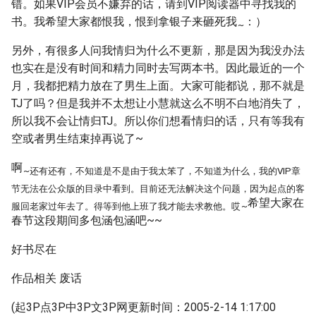
错。如果VIP会员不嫌弃的话，请到VIP阅读器中寻找我的
书。我希望大家都恨我，恨到拿银子来砸死我
：）
~
另外，有很多人问我情归为什么不更新，那是因为我没办法
也实在是没有时间和精力同时去写两本书。因此最近的一个
月，我都把精力放在了男生上面。大家可能都说，那不就是
TJ了吗？但是我并不太想让小慧就这么不明不白地消失了，
所以我不会让情归TJ。所以你们想看情归的话，只有等我有
空或者男生结束掉再说了~
啊
~还有还有，不知道是不是由于我太笨了，不知道为什么，我的VIP章
节无法在公众版的目录中看到。目前还无法解决这个问题，因为起点的客
希望大家在
服回老家过年去了。得等到他上班了我才能去求教他。哎
~
春节这段期间多包涵包涵吧~~
好书尽在
作品相关 废话
(起3P点3P中3P文3P网更新时间：2005-2-14 1:17:00