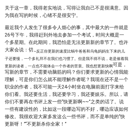
关于这一章，我得老实地说，写得让我自己不是很满意。因
为我在写的时候，心绪不是很安宁。
最近我个人发生了很多令人烦心的事，其中最大的一件就是
26号下午，我得赶到外地去参加一个考试，时间大概是一
个多星期。在此期间，我恐怕是无法更新新的章节了。也许
大家会说：切
~反正你更新的速度比蜗牛爸爸和乌龟妈妈生下来的儿
子还要慢，一个多礼拜不在我们也习惯了。但是我不得不说，老是催着我
可是，
更新的读者，一点也不能体会一个作者的苦衷。我也想更新快啊
写新的章节，不需要动脑筋的吗？你们要求更新的心情我能
理解，可是你们怎么就不能理解作者呢？我现在还不是一个
职业的作者，我不可能一天24小时坐在电脑前面打字来给
你们看。我还要生活，我还要学习，我还要娱乐。所以，请
你们不要再在书评上发一些“快更新啊~~”之类的话了。说
一些有建设性的，比如这一段哪边写的不好，哪边应该如何
修改。我很欢迎大家多发这么一些书评，而不是单纯的“快
更新呀！”“不更新杀你全家！”