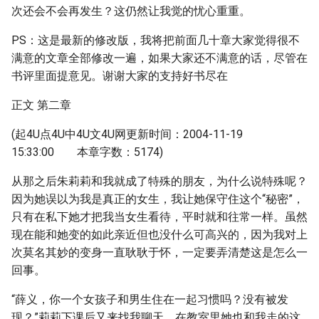
次还会不会再发生？这仍然让我觉的忧心重重。
PS：这是最新的修改版，我将把前面几十章大家觉得很不
满意的文章全部修改一遍，如果大家还不满意的话，尽管在
书评里面提意见。谢谢大家的支持好书尽在
正文 第二章
(起4U点4U中4U文4U网更新时间：2004-11-19
15:33:00 本章字数：5174)
从那之后朱莉莉和我就成了特殊的朋友，为什么说特殊呢？
因为她误以为我是真正的女生，我让她保守住这个“秘密”，
只有在私下她才把我当女生看待，平时就和往常一样。虽然
现在能和她变的如此亲近但也没什么可高兴的，因为我对上
次莫名其妙的变身一直耿耿于怀，一定要弄清楚这是怎么一
回事。
“薛义，你一个女孩子和男生住在一起习惯吗？没有被发
现？”莉莉下课后又来找我聊天，在教室里她也和我走的这