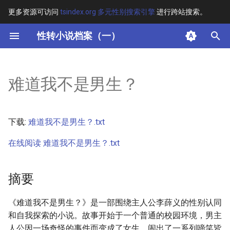
更多资源可访问
tsindex.org 多元性别搜索引擎
进行跨站搜索。
键
性转小说档案（一）
入
摘要
以
难道我不是男生？
开
其他信息 [Processed Page
Metadata]
始
下载:
难道我不是男生？.txt
搜
正文
在线阅读 难道我不是男生？.txt
索
摘要
《难道我不是男生？》是一部围绕主人公李薛义的性别认同
和自我探索的小说。故事开始于一个普通的校园环境，男主
人公因一场奇怪的事件而变成了女生，闹出了一系列啼笑皆