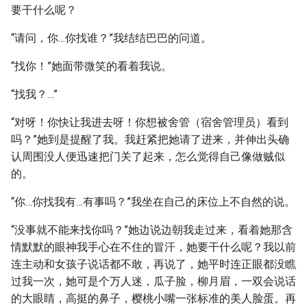
要干什么呢？
“请问，你…你找谁？”我结结巴巴的问道。
“找你！”她面带微笑的看着我说。
“找我？…”
“对呀！你快让我进去呀！你想被舍管（宿舍管理员）看到
吗？”她到是提醒了我。我赶紧把她请了进来，并伸出头确
认周围没人便迅速把门关了起来，怎么觉得自己像做贼似
的。
“你…你找我有…有事吗？”我坐在自己的床位上不自然的说。
“没事就不能来找你吗？”她边说边朝我走过来，看着她那含
情默默的眼神我手心在不住的冒汗，她要干什么呢？我以前
连主动和女孩子说话都不敢，再说了，她平时连正眼都没瞧
过我一次，她可是个万人迷，瓜子脸，柳月眉，一双会说话
的大眼睛，高挺的鼻子，樱桃小嘴一张标准的美人脸蛋。再