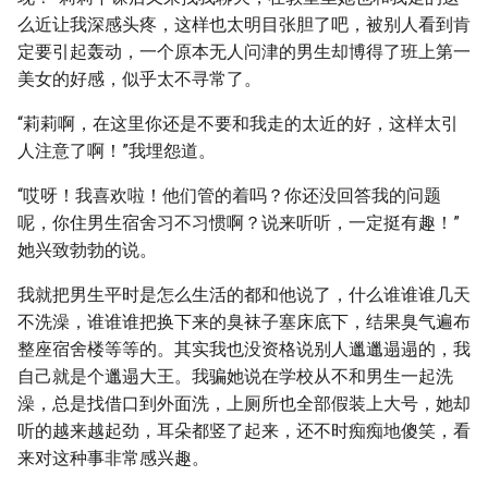
么近让我深感头疼，这样也太明目张胆了吧，被别人看到肯
定要引起轰动，一个原本无人问津的男生却博得了班上第一
美女的好感，似乎太不寻常了。
“莉莉啊，在这里你还是不要和我走的太近的好，这样太引
人注意了啊！”我埋怨道。
“哎呀！我喜欢啦！他们管的着吗？你还没回答我的问题
呢，你住男生宿舍习不习惯啊？说来听听，一定挺有趣！”
她兴致勃勃的说。
我就把男生平时是怎么生活的都和他说了，什么谁谁谁几天
不洗澡，谁谁谁把换下来的臭袜子塞床底下，结果臭气遍布
整座宿舍楼等等的。其实我也没资格说别人邋邋遢遢的，我
自己就是个邋遢大王。我骗她说在学校从不和男生一起洗
澡，总是找借口到外面洗，上厕所也全部假装上大号，她却
听的越来越起劲，耳朵都竖了起来，还不时痴痴地傻笑，看
来对这种事非常感兴趣。