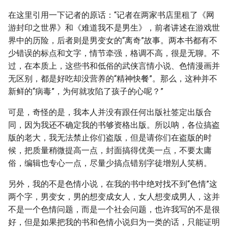
在这里引用一下记者的原话：“记者在两家书店里租了《网
游封印之世界》和《难道我不是男生》，前者讲述在游戏世
界中的历险，后者则是男变女的“离奇”故事。两本书都有不
少错误的标点和文字，情节牵强，格调不高，很是无聊。不
过，在本质上，这些书和低俗的武侠言情小说、色情漫画并
无区别，都是好吃却没营养的“精神快餐”。那么，这种并不
新鲜的“病毒”，为何就攻陷了孩子的心呢？”
可是，奇怪的是，我本人并没有跟任何出版社签定出版合
同，因为我还不确定我的书够资格出版。所以呐，各位搞盗
版的老大，我无法禁止你们盗版，但是请你们在盗版的时
候，把质量稍微提高一点，封面搞得优美一点，不要太庸
俗，编辑也专心一点，尽量少搞点错别字徒增别人笑柄。
另外，我的不是色情小说，在我的书中绝对找不到“色情”这
两个字，男变女，男的想变成女人，女人想变成男人，这并
不是一个色情问题，而是一个社会问题，也许我写的不是很
好，但是如果把我的书和色情小说归为一类的话，只能证明