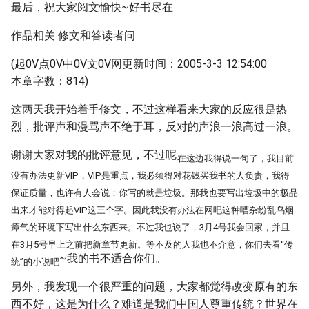
最后，祝大家阅文愉快~好书尽在
作品相关 修文和答读者问
(起0V点0V中0V文0V网更新时间：2005-3-3 12:54:00
本章字数：814)
这两天我开始着手修文，不过这样看来大家的反应很是热
烈，批评声和漫骂声不绝于耳，反对的声浪一浪高过一浪。
谢谢大家对我的批评意见，不过呢
在这边我得说一句了，我目前
没有办法更新VIP，VIP是重点，我必须得对花钱买我书的人负责，我得
保证质量，也许有人会说：你写的就是垃圾。那我也要写出垃圾中的极品
出来才能对得起VIP这三个字。因此我没有办法在网吧这种嘈杂纷乱乌烟
瘴气的环境下写出什么东西来。不过我也说了，3月4号我会回家，并且
在3月5号早上之前把新章节更新。等不及的人我也不介意，你们去看“传
~我的书不适合你们。
统”的小说吧
另外，我发现一个很严重的问题，大家都觉得改变原有的东
西不好，这是为什么？难道是我们中国人尊重传统？世界在