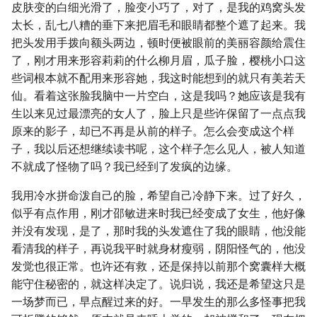
皮肤变的白细光滑了，脸变小巧了，对了，是我的鸡窝头发
太长，乱七八糟的垂下来把眉毛和眼睛都整个遮了起来。我
把头发用手拨向额头两边，顿时便被眼前的美丽容颜给震住
了，刚才用来形容莉莉的什么柳月眉，瓜子脸，樱桃小口这
些词根本就不配用来形容她，我这时能想到的就只有美若天
仙。看着这张脸我脑中一片空白，这是我吗？她应该是我有
生以来见过最漂亮的女人了，脸上只是些许保留了一点点我
原来的影子，却已不再是从前的样子。怎么会变成这个样
子，我以后还想继续读书呢，这个样子怎么见人，被人知道
不就成了怪物了吗？我已经到了发疯的边缘。
我用冷水拼命泼自己的脸，希望自己冷静下来。过了好久，
似乎有点作用，刚才邵敏进来时我已经变成了女生，他好像
并没有发现，是了，那时我的头发遮住了我的眼睛，他没能
看清我的样子，再说我平时就身材瘦弱，阴阳怪气的，他没
发觉也很正常。也许还有救，还是保持以前那个窝囊样大概
能守住秘密的，就这样决定了。说归说，我还是希望这只是
一场梦而已，早点醒过来的好。一早发生的那么多怪事把我