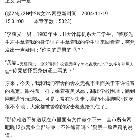
正文 第一章
(起2N点2N中2N文2N网更新时间：2004-11-19
15:31:00 本章字数：5323)
“李薛义，男，1983年生，H大计算机系大二学生。”警察先
生左手拿着我的身份证右手拿着我的学生证来回看着，突然
发出一声疑问：“你真的是男的吗？”
“我靠
~民警同志，你这话是什么意思啊？怎么说我也当了20多年的男人
~你竟然怀疑身份证上写的？”
啦
原来，今天，我和我们宿舍的舍友无视市里面关于不许通宵
的规定。跟往常一样，乘着夜黑风高，翻出学校围墙，跑到
网吧通宵玩游戏。可是，常在河边走，焉能不湿脚呢~这次
很不幸地，大家都被警察的突击检查给抓住了。
“那你难道不知道现在市里面有文件命令下来，全市所有网
吧晚12点营业全部结束，不许通宵吗？”警察一脸严肃的说
道。