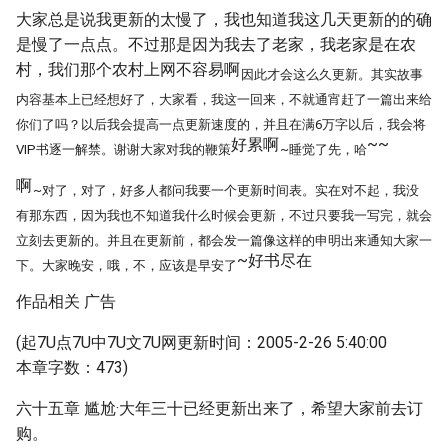
大家总是说我更新的太慢了，我也知道我这几天更新的的确
是慢了一点点。不过那是因为我去了老家，我老家是在农
村，我们那个农村上网不容易啊
因此才会这么久更新。其实故事
内容基本上已经想好了，大家看，我这一回来，不就通宵赶了一篇出来给
你们了吗？以后我会提高一点更新速度的，并且在满6万字以后，我会将
好累啊
~~
VIP书逐一解禁。谢谢大家对我的鞭策
~睡觉了先，哈
啊
~对了，对了，好多人都问我要一个更新时间表。实在对不起，我没
有那东西，因为我也不知道我什么时候会更新，不过只要我一写完，就会
立刻去更新的。并且在更新前，都会发一篇像这样的申明出来通知大家一
~好书尽在
下。大家晚安，哦，不，应该是早安了
作品相关 广告
(起7U点7U中7U文7U网更新时间：2005-2-26 5:40:00
本章字数：473)
六十五章 尴尬·大年三十已经更新出来了，希望大家前去订
购。