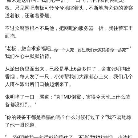
“原来是这样啊
”我们心中舒了一口气，齐齐看向网吧老
~
板。只见网吧老板可怜兮兮地缩着头，不断地向旁边的警察
道着歉，还递着香烟。
不过众警察根本不鸟他，把网吧的服务器一拆，就往警车里
面抱。
“老板，您自求多福吧
~”
~你一个人死，好过我们大家陪着你一起死
我们在心中默默祈祷。
从派出所里面出来，已经是早上6点多钟了，舍友张明掏出
香烟，每人发了一只，小涛帮我们大家都点上火，我们几个
人蹲在派出所门口抽起烟来了。
张明啐了一口，骂道：“真TMD倒霉，害得今天晚上什么装
备都没打到。”
“你的装备不都是靠骗的吗？什么时候打过了？”我不屑地瞟
了他一眼说道。
“……”张明被我一句话就给噎住了，不说话默默抽烟，小涛打