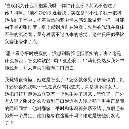
“喜欢我为什么不抱紧我呀！你怕什么呀？我又不会吃了
你！呵呵。”她不断的挑逗着我，实在是忍不住了我一把将
她搂到了怀中，抱着自己的梦中情人感觉像做梦一样。可能
由于是紧张过度，身上感到热血在沸腾，火热的气流在身体
不停的流动着，我有种喘不过气来的感觉，这种反应似乎比
兴奋还夸张了点。
“恩？看你平时瘦瘦的，没想到胸膛还挺厚实的，咦？这是
什么东西，怎么软软的…啊！变态啊！！”莉莉突然从我怀中
挣脱开，并大声尖叫着向门口跑去。
我觉得很奇怪，她这是怎么了？怎么就像见了妖怪似的，刚
才还说喜欢我呢~~现在竟然骂我变态，真是搞不懂女人。
她把门打开跑远后立刻有一个男生冲了进来，奇怪了，门外
有人吗？刚才怎么没看到门口附近有人呢？那个男生正是我
的同班同学，他叫邵敏，平时和朱莉莉关系不错，身后还有
另外一个男生。他们都躲在这里干吗？难道是被他们发现
了？