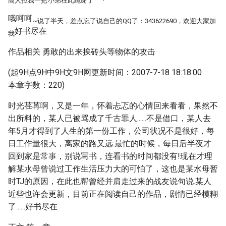
高人拉我一把
小弟在此跪谢了
哦呵呵
~说了半天，差点忘了说自己的QQ了：343622690，欢迎大家加
好书尽在
我
作品相关 勇敢的出来挨砖头等物体的攻击
(起9H点9H中9H文9H网更新时间：2007-7-18 18:18:00
本章字数：220)
时光荏苒啊，又是一年，怀着忐忑的心情回来看看，果然不
出所料的，某人已被骂成了千古罪人......不是借口，某人去
年5月才得到了人生的第一份工作，公司状况不是很好，每
日工作量很大，离家的路又远.最忙的时候，每日后半夜才
回到家是常事，别说写书，连看书的时间都没有!现在才理
解某水母曾说过工作生活压力大的可怕了，这也是某水母暂
时TJ的原因，在此也帮曾经并肩走过来的战友说句说.某人
近些也许会更新，目前正在阅读自己的作品，剧情已经模糊
了......好书尽在