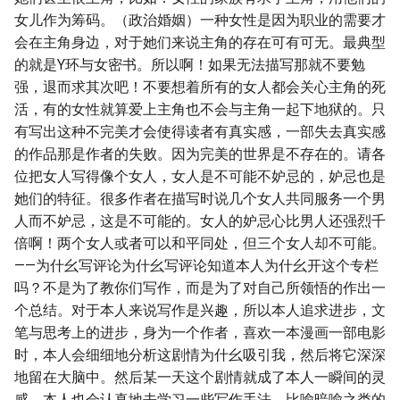
女儿作为筹码。（政治婚姻）一种女性是因为职业的需要才
会在主角身边，对于她们来说主角的存在可有可无。最典型
的就是Y环与女密书。所以啊！如果无法描写那就不要勉
强，退而求其次吧！不要想着所有的女人都会关心主角的死
活，有的女性就算爱上主角也不会与主角一起下地狱的。只
有写出这种不完美才会使得读者有真实感，一部失去真实感
的作品那是作者的失败。因为完美的世界是不存在的。请各
位把女人写得像个女人，女人是不可能不妒忌的，妒忌也是
她们的特征。很多作者在描写时说几个女人共同服务一个男
人而不妒忌，这是不可能的。女人的妒忌心比男人还强烈千
倍啊！两个女人或者可以和平同处，但三个女人却不可能。
——为什幺写评论为什幺写评论知道本人为什幺开这个专栏
吗？不是为了教你们写作，而是为了对自己所领悟的作出一
个总结。对于本人来说写作是兴趣，所以本人追求进步，文
笔与思考上的进步，身为一个作者，喜欢一本漫画一部电影
时，本人会细细地分析这剧情为什幺吸引我，然后将它深深
地留在大脑中。然后某一天这个剧情就成了本人一瞬间的灵
感，本人也会认真地去学习一些写作手法，比喻暗喻之类的