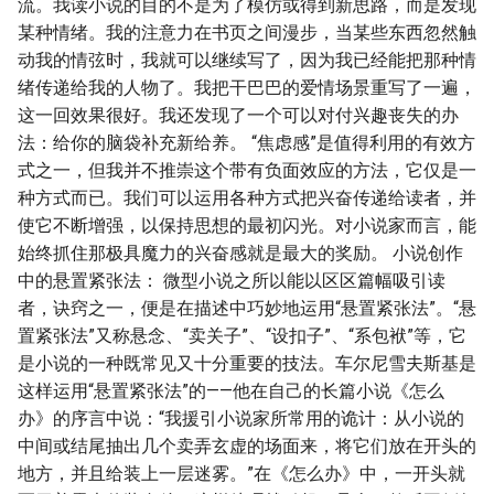
流。我读小说的目的不是为了模仿或得到新思路，而是发现
某种情绪。我的注意力在书页之间漫步，当某些东西忽然触
动我的情弦时，我就可以继续写了，因为我已经能把那种情
绪传递给我的人物了。我把干巴巴的爱情场景重写了一遍，
这一回效果很好。我还发现了一个可以对付兴趣丧失的办
法：给你的脑袋补充新给养。 “焦虑感”是值得利用的有效方
式之一，但我并不推崇这个带有负面效应的方法，它仅是一
种方式而已。我们可以运用各种方式把兴奋传递给读者，并
使它不断增强，以保持思想的最初闪光。对小说家而言，能
始终抓住那极具魔力的兴奋感就是最大的奖励。 小说创作
中的悬置紧张法： 微型小说之所以能以区区篇幅吸引读
者，诀窍之一，便是在描述中巧妙地运用“悬置紧张法”。“悬
置紧张法”又称悬念、“卖关子”、“设扣子”、“系包袱”等，它
是小说的一种既常见又十分重要的技法。车尔尼雪夫斯基是
这样运用“悬置紧张法”的——他在自己的长篇小说《怎么
办》的序言中说：“我援引小说家所常用的诡计：从小说的
中间或结尾抽出几个卖弄玄虚的场面来，将它们放在开头的
地方，并且给装上一层迷雾。”在《怎么办》中，一开头就