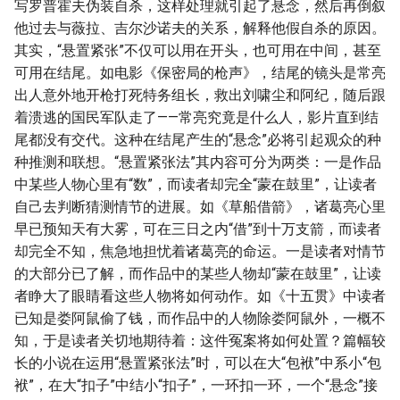
写罗普霍夫伪装自杀，这样处理就引起了悬念，然后再倒叙
他过去与薇拉、吉尔沙诺夫的关系，解释他假自杀的原因。
其实，“悬置紧张”不仅可以用在开头，也可用在中间，甚至
可用在结尾。如电影《保密局的枪声》，结尾的镜头是常亮
出人意外地开枪打死特务组长，救出刘啸尘和阿纪，随后跟
着溃逃的国民军队走了——常亮究竟是什么人，影片直到结
尾都没有交代。这种在结尾产生的“悬念”必将引起观众的种
种推测和联想。“悬置紧张法”其内容可分为两类：一是作品
中某些人物心里有“数”，而读者却完全“蒙在鼓里”，让读者
自己去判断猜测情节的进展。如《草船借箭》，诸葛亮心里
早已预知天有大雾，可在三日之内“借”到十万支箭，而读者
却完全不知，焦急地担忧着诸葛亮的命运。一是读者对情节
的大部分已了解，而作品中的某些人物却“蒙在鼓里”，让读
者睁大了眼睛看这些人物将如何动作。如《十五贯》中读者
已知是娄阿鼠偷了钱，而作品中的人物除娄阿鼠外，一概不
知，于是读者关切地期待着：这件冤案将如何处置？篇幅较
长的小说在运用“悬置紧张法”时，可以在大“包袱”中系小“包
袱”，在大“扣子”中结小“扣子”，一环扣一环，一个“悬念”接