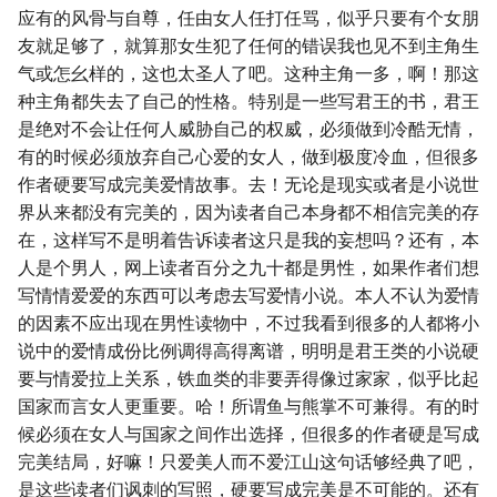
应有的风骨与自尊，任由女人任打任骂，似乎只要有个女朋
友就足够了，就算那女生犯了任何的错误我也见不到主角生
气或怎幺样的，这也太圣人了吧。这种主角一多，啊！那这
种主角都失去了自己的性格。特别是一些写君王的书，君王
是绝对不会让任何人威胁自己的权威，必须做到冷酷无情，
有的时候必须放弃自己心爱的女人，做到极度冷血，但很多
作者硬要写成完美爱情故事。去！无论是现实或者是小说世
界从来都没有完美的，因为读者自己本身都不相信完美的存
在，这样写不是明着告诉读者这只是我的妄想吗？还有，本
人是个男人，网上读者百分之九十都是男性，如果作者们想
写情情爱爱的东西可以考虑去写爱情小说。本人不认为爱情
的因素不应出现在男性读物中，不过我看到很多的人都将小
说中的爱情成份比例调得高得离谱，明明是君王类的小说硬
要与情爱拉上关系，铁血类的非要弄得像过家家，似乎比起
国家而言女人更重要。哈！所谓鱼与熊掌不可兼得。有的时
候必须在女人与国家之间作出选择，但很多的作者硬是写成
完美结局，好嘛！只爱美人而不爱江山这句话够经典了吧，
是这些读者们讽刺的写照，硬要写成完美是不可能的。还有