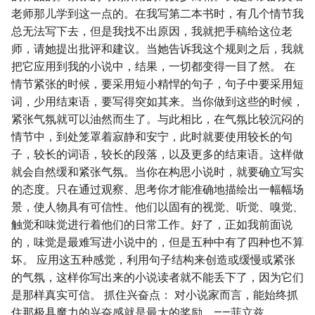
老师那儿学到这一点的。在我写第二本书时，有几个情节我
总无法写下去，但是我找不出原因，我就把手稿给这位老
师，请她提出批评和建议。当她告诉我这个规则之后，我就
把它应用到我的小说中，结果，一切都变得一目了然。 在
情节紧张的时候，要采用短小精悍的句子，句子中要采用短
词，少用结束语，要写得突如其来。当你做到这些的时候，
紧张气氛就可以油然而生了。与此相比，在气氛比较沉闷的
情节中，到处笼罩着寂静和安宁，此时就要使用较长的句
子，较长的词语，较长的段落，以及更多的结束语。这样做
就会自然缓和紧张气氛。当你在构思小说时，就要确立写实
的态度。只在通过观察、思考你才能准确地描绘出一幅幅场
景，使人物具有可信性。他们以固有的视觉、听觉、嗅觉、
触觉和味觉进行着他们的日常工作。好了，正如我前面说
的，味觉是最难写进小说中的，但是五种中有了四种也不算
坏。 应用这五种感觉，利用句子结构来创造或缓慢或紧张
的气氛，这样你写出来的小说读者就不能丢下了，因为它们
是那样真实可信。 抓住兴奋点： 对小说家而言，能始终抓
住那极具魔力的兴奋感就是最大的奖励。——菲立兹