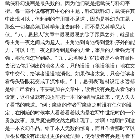
武侠科幻漫画是最失败的。因为他们硬是把武侠与科幻平
衡。每一部小说都有其中心的主题，科幻就科幻，武侠在其
中出现可以，但起到的作用微不足道，因为是科幻为主题，
那幺一切都必须用科学角度去解释，而不是又科学又武
侠。” 八，忌超人“文章中最忌最忌的除了跟风之外，就是使
得主角一夜之间成为超人。主角遇到奇遇得到意料序外的能
力，可以！但一夜之间得到超强的力量，事后的力量强无可
强，那幺你怎写到终。” 九，忌名称太多“读者是不会有耐性
去记忆你所例出的地名人名，只能慢慢（很慢很慢）地在文
章中交代，给读者慢慢地消化。如果作者太急，只会使读者
看得头昏眼花变成了流水帐。” 十，忌例表“题材设定永远都
是给自己看的，不要硬加在文章中，读者没有兴趣去看你的
设定，这样做就有如提前把一本书的结局说出来，使人失去
了看书的味道。”例：魔盗的作者写魔盗之时没有任何的设
定，在刚始的时候本人看着看着以为是在写中世纪时的一个
贵族故事。最后魔法师突然之间出现了。才啊！地明白到这
是一本玄幻作品。给了本人无数的惊奇，而且作者那时至以
后很长都没有出现过更多的魔法师，使得读者有兴趣再看下