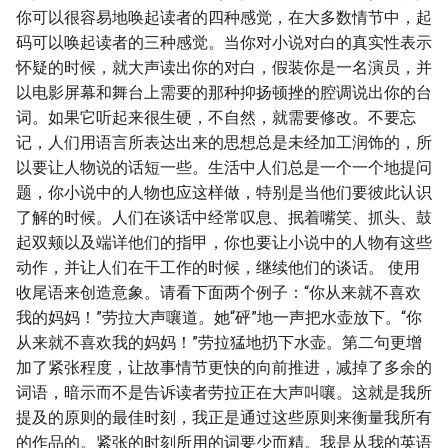
你可以很容易地唤起读者的四种感觉，在大多数情节中，起
码可以唤起读者的三种感觉。当你对小说对白的真实性表示
怀疑的时候，就大声读出你的对白，假装你是一名演员，并
以电影屏幕和舞台上需要的那种抑扬顿挫的腔调说出你的台
词。如果它听起来很生硬，不自然，就需要修改。不要忘
记，人们用语言所表达出来的思想总是未经加工润饰的，所
以要让人物说的话短一些。生活中人们总是一个一个地提问
题，你小说中的人物也应这样做，特别是当他们要彼此认识
了解的时候。人们在谈话中经常叹息、抿着嘴笑、抓头、鼓
起双颊以及端详他们的指甲，你也要让小说中的人物有这些
动作，并让人们在干工作的时候，继续他们的谈话。 使用
收尾语来创造意象。请看下面两个例子：“你从来就不喜欢
我的妈妈！”劳拉大声嚷道。她“砰”地一声把水壶放下。“你
从来就不喜欢我的妈妈！”劳拉猛地扔下水壶。第二句更增
加了紧张程度，让故事情节更快的向前推进，减掉了多余的
词语，暗示而不是告诉读者劳拉正在大声叫嚷。这就是我所
提及的原则的最佳时刻，我正是通过这些原则来衡量我所有
的作品的。紧张的时刻所用的词要少而精。我是从我的英语