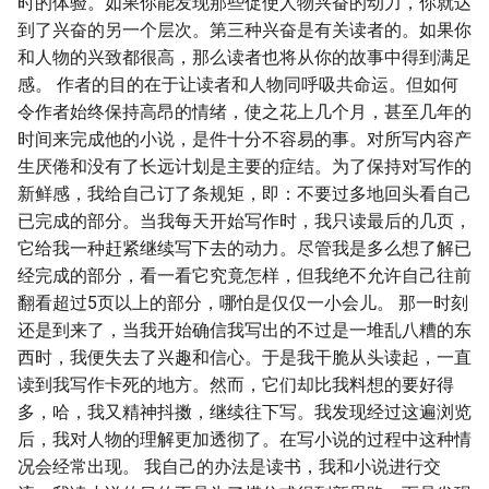
时的体验。如果你能发现那些促使人物兴奋的动力，你就达
到了兴奋的另一个层次。第三种兴奋是有关读者的。如果你
和人物的兴致都很高，那么读者也将从你的故事中得到满足
感。 作者的目的在于让读者和人物同呼吸共命运。但如何
令作者始终保持高昂的情绪，使之花上几个月，甚至几年的
时间来完成他的小说，是件十分不容易的事。对所写内容产
生厌倦和没有了长远计划是主要的症结。为了保持对写作的
新鲜感，我给自己订了条规矩，即：不要过多地回头看自己
已完成的部分。当我每天开始写作时，我只读最后的几页，
它给我一种赶紧继续写下去的动力。尽管我是多么想了解已
经完成的部分，看一看它究竟怎样，但我绝不允许自己往前
翻看超过5页以上的部分，哪怕是仅仅一小会儿。 那一时刻
还是到来了，当我开始确信我写出的不过是一堆乱八糟的东
西时，我便失去了兴趣和信心。于是我干脆从头读起，一直
读到我写作卡死的地方。然而，它们却比我料想的要好得
多，哈，我又精神抖擞，继续往下写。我发现经过这遍浏览
后，我对人物的理解更加透彻了。在写小说的过程中这种情
况会经常出现。 我自己的办法是读书，我和小说进行交