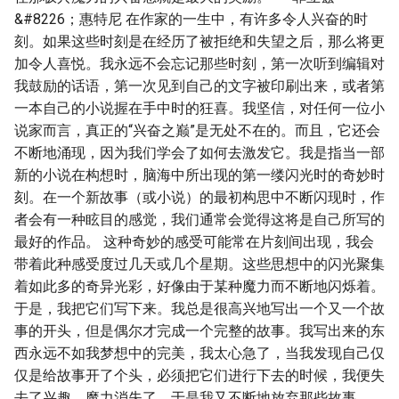
&#8226；惠特尼 在作家的一生中，有许多令人兴奋的时
刻。如果这些时刻是在经历了被拒绝和失望之后，那么将更
加令人喜悦。我永远不会忘记那些时刻，第一次听到编辑对
我鼓励的话语，第一次见到自己的文字被印刷出来，或者第
一本自己的小说握在手中时的狂喜。我坚信，对任何一位小
说家而言，真正的“兴奋之巅”是无处不在的。而且，它还会
不断地涌现，因为我们学会了如何去激发它。我是指当一部
新的小说在构想时，脑海中所出现的第一缕闪光时的奇妙时
刻。在一个新故事（或小说）的最初构思中不断闪现时，作
者会有一种眩目的感觉，我们通常会觉得这将是自己所写的
最好的作品。 这种奇妙的感受可能常在片刻间出现，我会
带着此种感受度过几天或几个星期。这些思想中的闪光聚集
着如此多的奇异光彩，好像由于某种魔力而不断地闪烁着。
于是，我把它们写下来。我总是很高兴地写出一个又一个故
事的开头，但是偶尔才完成一个完整的故事。我写出来的东
西永远不如我梦想中的完美，我太心急了，当我发现自己仅
仅是给故事开了个头，必须把它们进行下去的时候，我便失
去了兴趣。魔力消失了，于是我又不断地放弃那些故事。