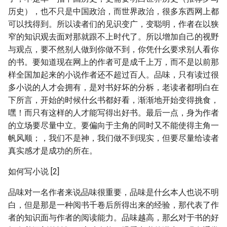
历史），也不只是中国政治，而世界政治，很多东西网上都
可以找得到。所以读者们的见识变广，变聪明，作者在以狭
窄的知识观去面对那就跟不上时代了。所以增加自己的视野
与观点，要不然别人做到你做不到，你凭什幺要求别人看你
的书。要知道现在网上的作者可是成千上万，而不是以前那
样全国加起来的小说作者还不超过百人。品味，只有读过很
多小说的人才会拥有，是对书好坏的分柝，老读者都明白在
下所言，开始的时候什幺书都好看，渐渐地开始变得挑食，
嘿！而只有这样的人才能写得出好书。最后一点，身为作者
的立场要尽量中立。要偏向于主角的同时又不能使得主角一
帆风顺；，我们不是神，我们做不到现实，但要尽量给读者
真实感才是成功的所在。
如何写小说 [2]
品味对一名作者来说品味很重要，品味是什幺本人也说不明
白，但是那是一种阅书千卷后所得出来的经验，那代表了作
者的知识面与作者的阅读能力。品味越高，那幺对于书的好