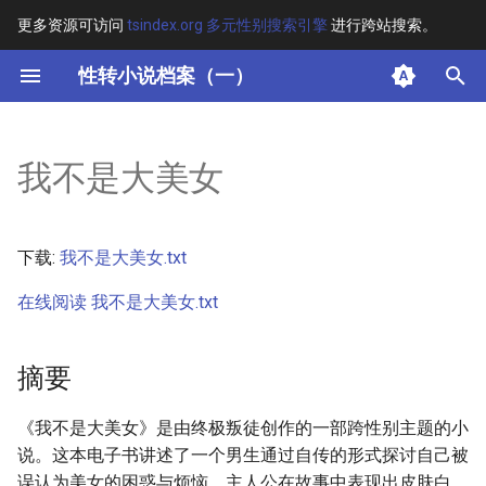
更多资源可访问
tsindex.org 多元性别搜索引擎
进行跨站搜索。
键
性转小说档案（一）
入
摘要
以
我不是大美女
开
其他信息 [Processed Page
Metadata]
始
下载:
我不是大美女.txt
搜
正文
在线阅读 我不是大美女.txt
索
摘要
《我不是大美女》是由终极叛徒创作的一部跨性别主题的小
说。这本电子书讲述了一个男生通过自传的形式探讨自己被
误认为美女的困惑与烦恼。主人公在故事中表现出皮肤白