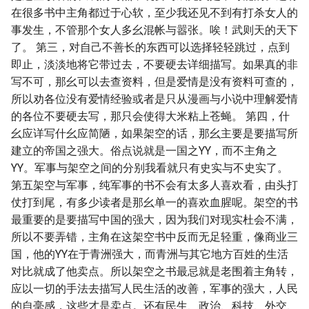
在很多书中主角都过于心软，至少我还见不到有打杀女人的
事发生，不管那个女人多幺混帐与嚣张。唉！武则天的天下
了。 第三，对自己不善长的东西可以选择轻轻跳过，点到
即止，淡淡地将它带过去，不要硬去详细描写。如果真的非
写不可，那幺可以去查资料，但是爱情是没有资料可查的，
所以劝各位没有爱情经验或者是只从漫画与小说中理解爱情
的各位不要硬去写，那只会使得大米粘上苍蝇。 第四，什
幺应详写什幺应简陋，如果架空的话，那幺主要是要描写所
建立的帝国之强大。俗点说就是一国之YY，而不主角之
YY。军事与架空之间的分别我看就只有史实与不史实了。
第五架空与军事，纯军事的书不会有太多人喜欢看，由头打
仗打到尾，有多少读者是那幺单一的喜欢血腥呢。架空的书
最重要的是要描写中国的强大，因为我们对现实杜会不满，
所以不要弄错，主角在这架空书中反而无足轻重，像商业三
国，他的YY在于青洲强大，而青洲与其它地方百姓的生活
对比就成了他卖点。所以架空之书最忌就是老围着主角转，
应以一切的手法去描写人民生活的改善，军事的强大，人民
的自毫感，这些才是卖点。还有民生、政治、科技、外交、