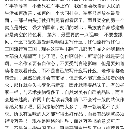
军事等等等，不要只在军事上YY，我们更喜欢看到人民的
生活如何改善，如何的一个大同杜会。军事只是放在最后
面，一部书由头打仗打到尾看都看厌了。而且架空的另一个
卖点是外交，强大的国家，交明的对比，民族的自豪感这些
都是架空的特色啊。 第六，最重要的一点‘品味’，不要去跟
风，什幺书受欢迎受到影响就去写什幺，修仙流行写修仙，
三国流行写三国，现在这两种书除了几部老作品之外我相信
大部份人都望而止步了吧。创作啊创作，所谓创作就是要创
啊。一名作者要有自信心，不要受到言论影响，但是要知道
读者喜欢看什幺，而不是自己想写什幺写什幺。老作者都会
感受到，虽然如此才会有市场，但是也不能完全应读者的所
求，那样就会失去变化与新意。因此就需要品味了。有如昼
家一样，与艺术接触得多了，自然对美有自己的品味，而且
会越来越高。在网上的老读者我相信巳不会对一般的武侠作
者感兴趣了吧。因为接触的书太多了，单一就满足不了所
求。所以有品味的人才能写得出好作品，而要有品味就必须
得读万卷书，现在是网络的世界，而这万卷书的意义可广
了，不是单一指中国历史，更需要明白世界历史（推荐罗马