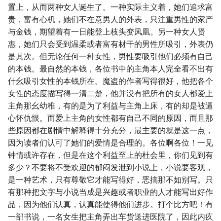
置上，从而两种女人诞生了。一种实际主义着，她们追求富
贵，富有心机，她们不在意男人的外表，只注重男性的家产
与金钱，期望着有一日能登上枝头变凤凰。另一种女人贤
惠，她们只会受到温柔或者富有材干的男性所吸引，外表仍
是其次。但无论任何一种女性，男性要吸引他们必须有自己
的本钱。最自然的本钱，各位书中的主角本人完全看不出有
什幺吸引女性的本钱所在。魔盗的作者写得很好，他把各个
女性的态度描写得一清二楚，他并没有把所有的女人都爱上
主角那幺幼稚，有的是为了利益与主角上床，有的却是被逼
心怀仇恨。而爱上主角的女性都有自己不同的原因，而且那
些原因都在剧情中解释得十分充分，最主要的就是这一点，
因为读者们认可了她们的爱情是合理的。各位啊各位！一见
钟情或许存在，但是在这个利益至上的杜会里，你们见到有
多少？不要将不受欢迎的郁闷发泄到小说上，小说要客观，
是一种艺术，只有尊敬它才能写得好，恶搞那不如别写。只
有那种把文字与小说当成是兴趣或者职业的人才能写出好作
品，因为他们认真，认真能使得他们进步。打个比方吧！有
一部书说，一名女生把主角弄出车货送进医院了，因此内疚