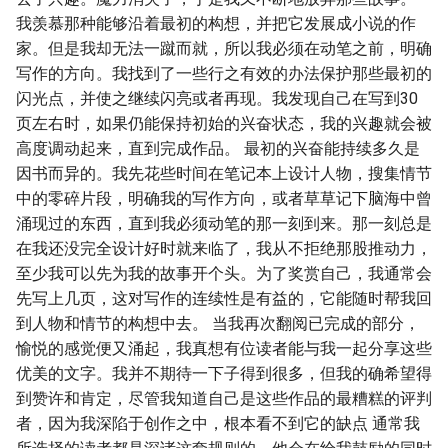
我羡慕那种能够沿着最初的构想，并把它发展成小说的作
家。但是我却无法一蹴而就，所以我必须在动笔之前，明确
写作的方向。我找到了一些行之有效的办法保护那些最初的
闪光点，并使之继续闪亮或者再现。我发现自己在写到30
页左右时，如果仍能保持初始的兴奋状态，我的兴趣就会被
高度调动起来，直到完成作品。 最初的兴奋能持续多久是
因书而异的。我先花些时间在笔记本上设计人物，搜集情节
中的零碎片段，明确我的写作方向，或者草草记下脑海中曾
涌现过的东西，直到我必须动笔的那一刻到来。那一刻总是
在我还没完全设计好时就来临了，我从不拒绝那股推动力，
至少我可以先为我的故事开个头。为了奖赏自己，我通常会
先写上几页，这对写作的连续性是有益的，它能随时帮我回
到人物和情节的构想中去。 当我再次翻阅已完成的部分，
愉悦的感觉便又涌起，我真想有位读者能与我一起分享这些
优美的文字。我并不期待一下子得到很多，但我的确希望得
到赞许和肯定，尽管我知道自己是这些作品的最糟糕的评判
者，因为我深陷于创作之中，根本看不到它的缺点 通常我