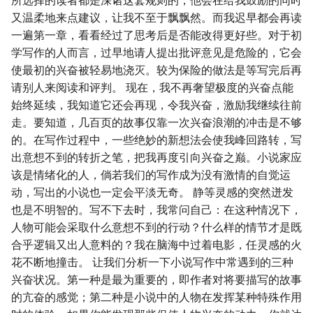
所选择的读者都是深诸这套规则的，他会在给我鼓励的同时
又温柔地来点建议，让我不至于飘飘然。而我迟早都会再读
一遍第一章，看看经过了思考后是否能改得更好些。对于初
学写作的人而言，过早地请人提出批评意见是危险的，它会
使最初的兴奋被轻易地浇灭。较为保险的做法是等写完后再
请别人来阅读和评判。 现在，我不再奢望极度的兴奋点能
始终延续，我知道它还会再现，令我兴奋，激励我继续往前
走。要知道，几百页的故事仅靠一次兴奋浪潮的冲击是不够
的。在写作过程中，一些绝妙的新想法会使我峰回路转，写
出意想不到的转折之笔，把我再度引向兴奋之巅。小说家应
该是情绪化的人，倘若我们的写作成为没有激情的自觉运
动，写出的小说也一定会平淡无奇。 静等灵感的突然迸发
也是不明智的。写不下去时，我常问自己：在这种情况下，
人物可能会采取什么意想不到的行动？什么样的情节才是既
合乎逻辑又出人意料的？我在脑海中过着电影，任灵感的火
花不断地撞击。 让我们分析一下小说写作中常遇到的三种
兴奋状况。第一种是最为重要的，即作者对将要描写的故事
的亢奋的感觉；第二种是小说中的人物在发挥某种特殊作用