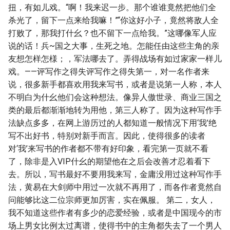
扭，有如儿戏。“啊！我来迟一步。那个谁谁竟然把他们全
杀光了，留下一点来给我嘛！”“你这好小子，竟然将敌人全
打败了，那我打什幺？也不留下一点给我。”这哪像军人应
说的话！兵~国之大事，生死之地。怎能任由这些主角的亲
友想怎样怎様；，军法哪去了。弄得战场有如过家家一样儿
戏。——评写作之得失评写作之得失第一，对一名作者来
说，很多新手都喜欢用我来写书，或者是说第一人称，本人
不明白为什幺他们会这种想法。像异人傲世录、商业三国之
类的最后都渐渐地转为用他，第三人称了。因为这种写作手
法缺点多多，在网上游历过的人都知道一般情况下用‘我’绝
写不出好书，特别对新手而言。因此，使得很多的读者
对‘我’来写书的作者都不带有好印象，看完第一页就不看
了，除非是入VIP什幺的期望他在之后会改善才忍着看下
去。所以，写书最好不要用我来写，金庸没用过这种写作手
法，黄易在大剑师中用过一次就不再用了，而各作者竟然自
问能够比这二位宗师更加厉害，实在佩服。 第二，女人，
我不知道这些作者有多少的恋爱经验，或者是中国现今的市
场上男女比例太过离谱，使得书中的主角都失去了一个男人