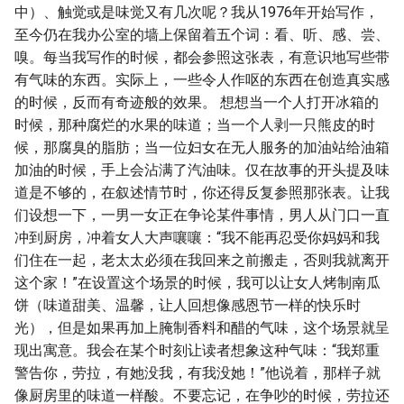
中）、触觉或是味觉又有几次呢？我从1976年开始写作，
至今仍在我办公室的墙上保留着五个词：看、听、感、尝、
嗅。每当我写作的时候，都会参照这张表，有意识地写些带
有气味的东西。实际上，一些令人作呕的东西在创造真实感
的时候，反而有奇迹般的效果。 想想当一个人打开冰箱的
时候，那种腐烂的水果的味道；当一个人剥一只熊皮的时
候，那腐臭的脂肪；当一位妇女在无人服务的加油站给油箱
加油的时候，手上会沾满了汽油味。仅在故事的开头提及味
道是不够的，在叙述情节时，你还得反复参照那张表。让我
们设想一下，一男一女正在争论某件事情，男人从门口一直
冲到厨房，冲着女人大声嚷嚷：“我不能再忍受你妈妈和我
们住在一起，老太太必须在我回来之前搬走，否则我就离开
这个家！”在设置这个场景的时候，我可以让女人烤制南瓜
饼（味道甜美、温馨，让人回想像感恩节一样的快乐时
光），但是如果再加上腌制香料和醋的气味，这个场景就呈
现出寓意。我会在某个时刻让读者想象这种气味：“我郑重
警告你，劳拉，有她没我，有我没她！”他说着，那样子就
像厨房里的味道一样酸。不要忘记，在争吵的时候，劳拉还