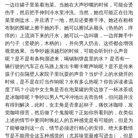
一边往罐子里装着泡菜。当她在大声吵嘴的时候，可能会烫
伤手，然后把手伸到冷水里冲洗。当然，她也可能正在往泡
菜里倒盐水，并且洒了一地，然后还要擦干净。她还在粗棉
布制的围裙上擦干她的手。她可以擦拭从额头（热热的，痒
痒的）上流淌下来的汗水，她可以一边叫嚷，一边挥舞手中
的勺子（坚硬的，木柄的），并向男人扔去。这些都会增强
视觉效果。当争吵越演越烈的时候，可能会听到什么声音
呢？是不是有条狗溜进来，喝锡制饼盘里的水？ 是否有一
辆行驶的汽车正在马路上发出卡嚓卡嚓声响呢？是不是传来
孩子们在隔壁人家院子里玩耍的声音？当炉子上的水烧开的
时候，是不是在叮当作响呢？水有多么热呢？你告诉读者温
度了吗？小说中女主角是否在泡菜罐的旁边放了一杯冰茶或
是冰咖啡呢？争吵以男人气冲冲地出去而告终，但问题并没
有得到解决，此时，女主角是否拿起杯子，痛饮冰咖啡，发
觉咖啡很苦，然后做了个鬼脸呢？正如你所看到的，在类似
上述的情节中要同时唤起人的五种感觉是有可能的，但是为
了能够做到这一点，情节必须进行精心的安排。绝大多数情
节是不能用全这五种感觉的（尤其味觉最难写进去），但是