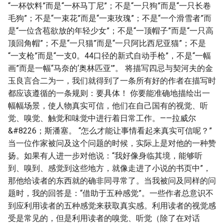
“一杯饮料”而是“一杯马丁尼”；不是“一只狗”而是“一只长卷
毛狗”；不是“一束花”而是“一束玫瑰”；不是“一个滑雪者”而
是“一位含苞欲放的年轻少女”；不是“一顶帽子”而是“一只高
顶回角帽”；不是“一只猫”而是“一只阿比西尼亚猫”；不是
“一支枪”而是“一支0。44口径的新式自动手枪”，不是“一幅
画”而是一幅“马奈的‘奥林匹亚’”。 将描写四忌与契河夫的金
玉良言合二为一，我们就得到了一条所有好的作者在描写时
都应该遵循的一条规则：要具体！ 你要能准确地描绘出一
幅幅场景，使人物真实可信，他们在自己国有的视觉、听
觉、嗅觉、触觉和味觉中进行着日常工作。——拉威尔
&#8226；斯潘塞。 “怎么才能让事情看起来真实可信呢？”
当一位作家被问及这个问题的时候，实际上是对他的一种赞
扬。如果有人进一步对他说：“我好像身临其境，能够听
到、嗅到、感觉到这些地方，就像走进了小说的书页中”，
那他给读者的东西就的确非同寻常了。当我被问及同样的问
题时，我的回答是：“借助于五种感觉”。一些作者总意识不
到应利用读者的五种感觉来获取真实感。利用读者的视觉感
受是常见的，但是利用读者的嗅觉、听觉（除了在对话