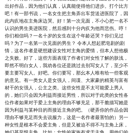
出好作品，因为他们认真，认真能使得他们进步。打个比方
吧！有一部书说，一名女生把主角弄出车货送进医院了，因
此内疚地在主角床边哭。好！第一次见面，不小心把一名不
认识的男生美进医院，然后感到十分内疚为他而悲伤。哼！
你们相信吗？一名十岁的女生在这个年龄还哭？你们见过
吗？为了一名第一次见面的男生？ 令本人想起肥皂剧的剧
情，这名作者是硬想建设女性对主角的爱情，但本人想他极
之失败。好了，这些方面表现了作者们对女性了解的肤浅，
即然不明白女人，我劝各位还是跳过去别写女人了，至少不
要主要写女人。好吧。你们要写，那幺本人唯有给一些客观
的意见。有一类女人是女强人，间谍、大家豪的精英与富有
材干的女强人，公主之类。这些女性是不太可能爱上男人
的，她们只会因为利益而接近男性，所以对于此类的女性各
位作者如果对于爱上主角的理由不够充足，那干脆描写她是
因为利益与某种目的而接近主角的吧。（硬弄你的作品会因
理由不够充足而失去说服力，这是一名作者最害怕的）另一
种女性是根本不会爱主角，但是又被迫不得不与主角上床，
她们甚至恨主角，比如：女性的家族有求于主角，用他们的