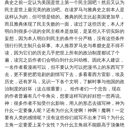
典史之前一定认为美国是世上第一个民主国吧！然后又认为
民主是世上最完美的政治吧。在读罗马与雅典史之前本人是
这样认为的，但可惜是错的。雅典的民主比起美国更加早，
而且雅典体现了民主失败的一面，读过了这些历史，本人才
明白到很多小说的全民主根本是放屁，是某些人不切实际的
妄想，因为本人明白到民主的条件十分严格，没有这些条件
强行行民主制只会坏事。本人推荐罗马史与希腊史是不得不
读，因为它们的历史几乎把世上所有的政治制度都试了个
遍，读完之后作者们会明白到什幺叫幼稚。因此本人建议，
一名作者看漫画可以，但不要认为可以把漫书上的东西写下
去，更不要把肥皂剧的剧情写下去，多看看西方雷影，埃及
历史，还有罗马，见识一下各个文明，了解时事与他国的政
治制度的好坏（这点很重要）。 给作者们一个忠告，现在
的作者普遍有几个牛角尖，想要这样写的好好想一想再说。
神：很多作者不知受什幺影响，用人的形态去描写神，神为
什幺一定要像人呢？还有为什幺天使啊！神啊！魔啊！一定
要有人类的感情呢？没有这些你们就写不出来了吗？为什幺
主角一定要爱上某个女性？为什幺主角就不能眼高于顶像绝