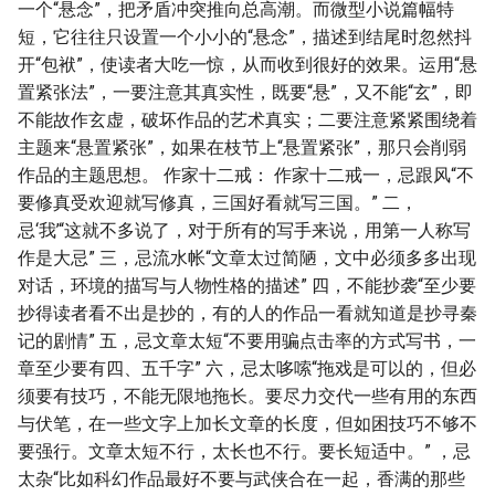
一个“悬念”，把矛盾冲突推向总高潮。而微型小说篇幅特
短，它往往只设置一个小小的“悬念”，描述到结尾时忽然抖
开“包袱”，使读者大吃一惊，从而收到很好的效果。运用“悬
置紧张法”，一要注意其真实性，既要“悬”，又不能“玄”，即
不能故作玄虚，破坏作品的艺术真实；二要注意紧紧围绕着
主题来“悬置紧张”，如果在枝节上“悬置紧张”，那只会削弱
作品的主题思想。 作家十二戒： 作家十二戒一，忌跟风“不
要修真受欢迎就写修真，三国好看就写三国。” 二，
忌‘我’“这就不多说了，对于所有的写手来说，用第一人称写
作是大忌” 三，忌流水帐“文章太过简陋，文中必须多多出现
对话，环境的描写与人物性格的描述” 四，不能抄袭“至少要
抄得读者看不出是抄的，有的人的作品一看就知道是抄寻秦
记的剧情” 五，忌文章太短“不要用骗点击率的方式写书，一
章至少要有四、五千字” 六，忌太哆嗦“拖戏是可以的，但必
须要有技巧，不能无限地拖长。要尽力交代一些有用的东西
与伏笔，在一些文字上加长文章的长度，但如困技巧不够不
要强行。文章太短不行，太长也不行。要长短适中。” ，忌
太杂“比如科幻作品最好不要与武侠合在一起，香满的那些