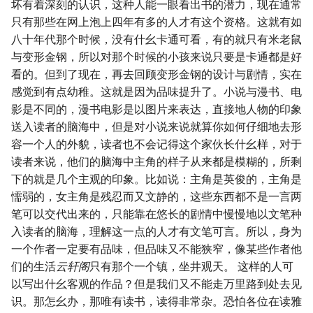
坏有着深刻的认识，这种人能一眼看出书的潜力，现在通常
只有那些在网上泡上四年有多的人才有这个资格。这就有如
八十年代那个时候，没有什幺卡通可看，有的就只有米老鼠
与变形金钢，所以对那个时候的小孩来说只要是卡通都是好
看的。但到了现在，再去回顾变形金钢的设计与剧情，实在
感觉到有点幼稚。这就是因为品味提升了。小说与漫书、电
影是不同的，漫书电影是以图片来表达，直接地人物的印象
送入读者的脑海中，但是对小说来说就算你如何仔细地去形
容一个人的外貌，读者也不会记得这个家伙长什幺样，对于
读者来说，他们的脑海中主角的样子从来都是模糊的，所剩
下的就是几个主观的印象。比如说：主角是英俊的，主角是
懦弱的，女主角是残忍而又文静的，这些东西都不是一言两
笔可以交代出来的，只能靠在悠长的剧情中慢慢地以文笔种
入读者的脑海，理解这一点的人才有文笔可言。所以，身为
一个作者一定要有品味，但品味又不能狭窄，像某些作者他
们的生活
云轩阁
只有那个一个镇，坐井观天。 这样的人可
以写出什幺客观的作品？但是我们又不能走万里路到处去见
识。那怎幺办，那唯有读书，读得非常杂。恐怕各位在读雅