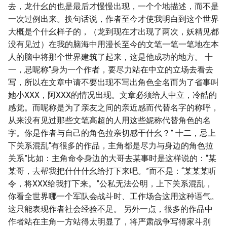
去，龙什幺的也是最后才慢慢出现，一个个地描述，而不是
一次过例出来。换句话说，作者至今才使我明白到这个世界
大概是个什幺样子的，（龙到现在才出现了两次，妖精见都
没有见过）在我的脑海中用漫长至今的文笔一笔一笔地在本
人的脑中将那个世界建筑了起来，这是他成功的地方。 十
一，忌呢称“身为一个作者，要尽力站在中立的立场去看去
写，所以在文章中请不要出现不写出角色全名而为了省事叫
她小XXX，阿XXX的情况出现。文章必须给人中立，冷酷的
感觉。而呢称是为了亲友之间的亲近感而代替名字的称呼，
从来没有见过那些文笔高超的人用这些妮称代替角色的名
字。你是作者与自己的角色拉亲切感干什幺？” 十二，忌上
下关系混乱“有很多的作品，主角都是尽力与身边的角色拉
关系”比如：主角命令身边的大哥去某事时是这样说的：“某
某哥，去帮我把什什什幺给打下来吧。”而不是：“某某某听
令，将XXX给我打下来。”公私无法公明，上下关系混乱，
你看全世界哪一个军队会战斗时、工作场合这用这种语气。
这只能表现作者社会经验不足。 另外一点，很多的作品中
作者站在主角一方站得太明显了，将严肃战争写得家斗别