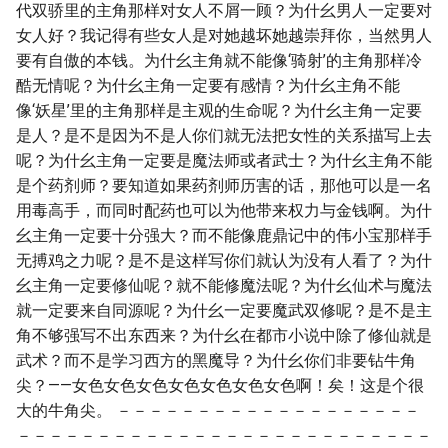
代双骄里的主角那样对女人不屑一顾？为什幺男人一定要对
女人好？我记得有些女人是对她越坏她越崇拜你，当然男人
要有自傲的本钱。为什幺主角就不能像‘骑射’的主角那样冷
酷无情呢？为什幺主角一定要有感情？为什幺主角不能
像‘妖星’里的主角那样是主观的生命呢？为什幺主角一定要
是人？是不是因为不是人你们就无法把女性的关系描写上去
呢？为什幺主角一定要是魔法师或者武士？为什幺主角不能
是个药剂师？要知道如果药剂师历害的话，那他可以是一名
用毒高手，而同时配药也可以为他带来权力与金钱啊。为什
幺主角一定要十分强大？而不能像鹿鼎记中的伟小宝那样手
无搏鸡之力呢？是不是这样写你们就认为没有人看了？为什
幺主角一定要修仙呢？就不能修魔法呢？为什幺仙术与魔法
就一定要来自同源呢？为什幺一定要魔武双修呢？是不是主
角不够强写不出东西来？为什幺在都市小说中除了修仙就是
武术？而不是学习西方的黑魔导？为什幺你们非要钻牛角
尖？——女色女色女色女色女色女色女色啊！矣！这是个很
大的牛角尖。 －－－－－－－－－－－－－－－－－－－
－－－－－－－－－－－－－－－－－－－－－－－－－－