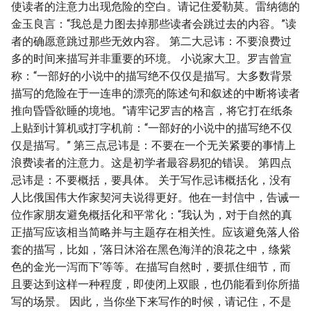
使读者的注意力出现危险的空白。请记住爱勒莫。雷纳德的
金玉良言：“我总是力图去掉那些读者会跳过去的内容。”读
者的确愿意跳过那些无效内容。 第二大忌讳：不要浪费过
多的时间来描写并非重要的环境。 小说家大卫。罗吉曾宣
称：“一部好的小说中的描写绝不仅仅是描写。大多数背景
描写的危险在于一连串的漂亮的陈述句和叙述的中断将读者
推向昏昏欲睡的境地。”请牢记罗吉的格言，将它打在纸条
上贴到计算机或打字机前：“一部好的小说中的描写绝不仅
仅是描写。” 第三点忌讳是：不要在一个无关紧要的事情上
浪费读者的注意力。这是初学者最容易犯的错误。 第四点
忌讳是：不要概括，要具体。 关于写作忌讳概括化，没有
人比俄国伟大作家契河夫说得更好。他在一封信中，告诫一
位作家朋友避免概括化和平常化：“我认为，对于自然的真
正描写应该相当简略并与主题存在相关性。应该避免落人俗
套的描写，比如，‘落日沐浴在黑色海洋的浪花之中，绦紫
色的金光一泻而下’等等。在描写自然时，要抓住细节，而
且要达到这样一种程度，即使闭上双眼，也仍能看到你所描
写的场景。 因此，当你坐下来写作的时候，请记住，不是