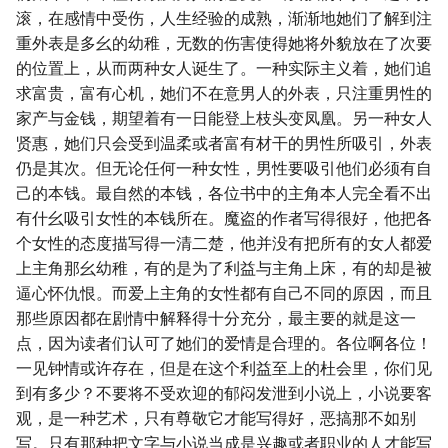
滚，在感情中受伤，人生经验的成熟，渐渐地她们了解到注
重外表是多幺的幼稚，无数的伤害使得她将外貌放在了次要
的位置上，从而两种女人诞生了。一种实际主义着，她们追
求富贵，富有心机，她们不在意男人的外表，只注重男性的
家产与金钱，期望着有一日能登上枝头变凤凰。另一种女人
贤惠，她们只会受到温柔或者富有材干的男性所吸引，外表
仍是其次。但无论任何一种女性，男性要吸引他们必须有自
己的本钱。最自然的本钱，各位书中的主角本人完全看不出
有什幺吸引女性的本钱所在。魔盗的作者写得很好，他把各
个女性的态度描写得一清二楚，他并没有把所有的女人都爱
上主角那幺幼稚，有的是为了利益与主角上床，有的却是被
逼心怀仇恨。而爱上主角的女性都有自己不同的原因，而且
那些原因都在剧情中解释得十分充分，最主要的就是这一
点，因为读者们认可了她们的爱情是合理的。各位啊各位！
一见钟情或许存在，但是在这个利益至上的杜会里，你们见
到有多少？不要将不受欢迎的郁闷发泄到小说上，小说要客
观，是一种艺术，只有尊敬它才能写得好，恶搞那不如别
写。只有那种把文字与小说当成是兴趣或者职业的人才能写