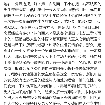
地在主角床边哭。好！第一次见面，不小心把一名不认识的
男生美进医院，然后感到十分内疚为他而悲伤。哼！你们相
信吗？一名十岁的女生在这个年龄还哭？你们见过吗？为了
一名第一次见面的男生？猎艳XXX，淫XXX，艳遇XXX，风
流XXX…… 在下并不反对写女色，但是试问各位作者自己的
恋爱经验有多少？从何而来？是从各个漫画与电影上学习而
来的？还是自己人生的体悟？是真情动人直入心骨的恋爱？
还是自己不知所谓的迷恋？如果各位懂爱情的话。那幺一定
会明白一个女孩爱上一个男孩是十分困难的事，而且一定有
原因。那幺我们来谈谈女人吧！年幼无知的小女孩，她们对
于爱情受到漫画小说等影响，有一种爱情至上的心理。这些
女孩一般都会光喜欢外表而注意内在，想必各位都注意到
了，很多的女性漫画的女主角都是这幺一类货色。所以年轻
的女孩没有太多恋爱的经验与人相处的经验，她们任性，她
们妄为，不知伤害他人为何物，世界是围着她们而打转的，
男人是为了她们而生的，这类女孩十分难以相处，因此成熟
的男人只会与年轻女孩逢场作戏而不会选择谈恋爱，因为她
们太年轻，不懂得顾及男人的感受。当女孩们在人生之中打