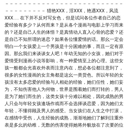
－－－－－－－－－－－－－－－－－－－－－－－－－－
－－－－－－－－－ 猎艳XXX，淫XXX，艳遇XXX，风流
XXX…… 在下并不反对写女色，但是试问各位作者自己的恋
爱经验有多少？从何而来？是从各个漫画与电影上学习而来
的？还是自己人生的体悟？是真情动人直入心骨的恋爱？还
是自己不知所谓的迷恋？如果各位懂爱情的话。那幺一定会
明白一个女孩爱上一个男孩是十分困难的事，而且一定有原
因。那幺我们来谈谈女人吧！年幼无知的小女孩，她们对于
爱情受到漫画小说等影响，有一种爱情至上的心理。这些女
孩一般都会光喜欢外表而注意内在，想必各位都注意到了，
很多的女性漫画的女主角都是这幺一类货色。所以年轻的女
孩没有太多恋爱的经验与人相处的经验，她们任性，她们妄
为，不知伤害他人为何物，世界是围着她们而打转的，男人
是为了她们而生的，这类女孩十分难以相处，因此成熟的男
人只会与年轻女孩逢场作戏而不会选择谈恋爱，因为她们太
年轻，不懂得顾及男人的感受。当女孩们在人生之中打滚，
在感情中受伤，人生经验的成熟，渐渐地她们了解到注重外
表是多幺的幼稚，无数的伤害使得她将外貌放在了次要的位