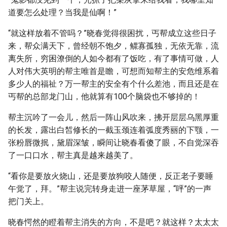
道要怎么处理？当我是仙啊！”
“就这样放着不管吗？”晓春觉得很困扰，丐帮成立这些日子
来，帮众满天下，曾经朝不饱夕，鳏寡孤独，无依无靠，流
离失所，穷困潦倒的人如今都有了饭吃，有了事情可做，人
人对伟大英明的帮主唯首是瞻，可想而知帮主的安危维系着
多少人的福祉？万一帮主的安全有个什么差池，而且还是在
丐帮的总部龙门山，他就算有100个脑袋也不够掉的！
帮主沉吟了一会儿，然后一阵山风吹来，拂开层层乌黑厚重
的长发，露出白皙修长的一截玉颈连着弧度秀丽的下颚，一
张粉唇微抿，黛眉深皱，瞬间让晓春看傻了眼，不自觉深吞
了一口口水，帮主真是越来越美了。
“看你是要放火烧山，还是要放狗咬人随便，反正老子要睡
午觉了，拜。”帮主说完转身走进一座茅草屋，“呯”的一声
把门关上。
晓春愕然的瞪着帮主消失的方向，不是吧？就这样？太太太