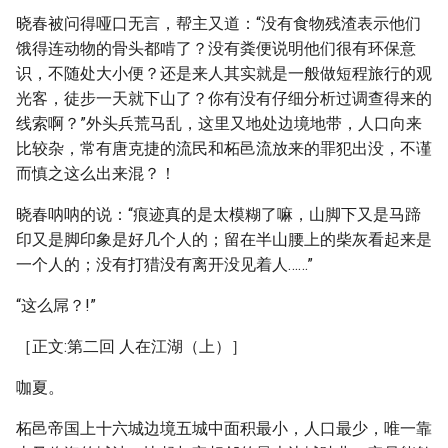
晓春被问得哑口无言，帮主又道：“没有食物残渣表示他们
饿得连动物的骨头都啃了？没有粪便说明他们很有环保意
识，不随处大小便？还是来人其实就是一般做短程旅行的观
光客，徒步一天就下山了？你有没有仔细分析过调查得来的
线索啊？”外头兵荒马乱，这里又地处边境地带，人口向来
比较杂，常有唐克捷的流民和柘邑流放来的罪犯出没，不谨
而慎之这么出来混？！
晓春呐呐的说：“痕迹真的是太模糊了嘛，山脚下又是马蹄
印又是脚印象是好几个人的；留在半山腰上的柴灰看起来是
一个人的；没有打猎没有离开没见着人……”
“这么屌？!”
［正文:第二回 人在江湖（上）］
咖夏。
柘邑帝国上十六城边境五城中面积最小，人口最少，唯一靠