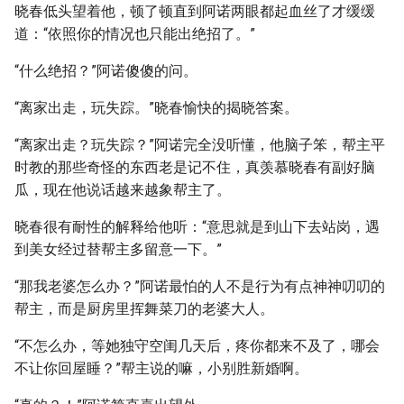
晓春低头望着他，顿了顿直到阿诺两眼都起血丝了才缓缓
道：“依照你的情况也只能出绝招了。”
“什么绝招？”阿诺傻傻的问。
“离家出走，玩失踪。”晓春愉快的揭晓答案。
“离家出走？玩失踪？”阿诺完全没听懂，他脑子笨，帮主平
时教的那些奇怪的东西老是记不住，真羡慕晓春有副好脑
瓜，现在他说话越来越象帮主了。
晓春很有耐性的解释给他听：“意思就是到山下去站岗，遇
到美女经过替帮主多留意一下。”
“那我老婆怎么办？”阿诺最怕的人不是行为有点神神叨叨的
帮主，而是厨房里挥舞菜刀的老婆大人。
“不怎么办，等她独守空闺几天后，疼你都来不及了，哪会
不让你回屋睡？”帮主说的嘛，小别胜新婚啊。