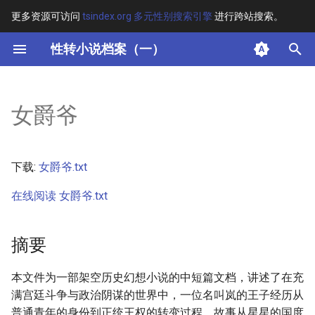
更多资源可访问
tsindex.org 多元性别搜索引擎
进行跨站搜索。
键
性转小说档案（一）
入
摘要
以
女爵爷
开
其他信息
始
正文
下载:
女爵爷.txt
搜
在线阅读 女爵爷.txt
索
摘要
本文件为一部架空历史幻想小说的中短篇文档，讲述了在充
满宫廷斗争与政治阴谋的世界中，一位名叫岚的王子经历从
普通青年的身份到正统王权的转变过程。故事从星星的国度