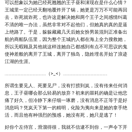
可以想象以为她已经死翘翘的王子昼和涑现在是什么心情？
王城里一定已经天翻地覆炸开了锅，她更是万万不可能再回
去，诈死就诈死，也许这是解决她和两个王子之间感情纠葛
不清的唯一办法，虽然非常对不起他们，但她真的真的是逼
上绝路了。于是，躲躲藏藏几天后她女扮男装混到正准备出
航的商船队伍里，因为整个王城的人都在海上全力搜救她，
所以无暇顾及其他就这样连她自己都感到有点不可思议的鬼
使神差般的离开了王城，离开了独岛，隐姓埋名开始了浪迹
江湖的生涯。
……………………………………（>_<）………………………………………
所谓生要见人、死要见尸，没有打捞到岚，没有传来任何消
息，王子昼哪会那么轻易的放弃？初来的噩耗的确是让他悲
痛了好久，但冷静下来仔细一琢磨，没有消息不正等于是好
消息吗？凭岚天下第一的精明，化险为夷向来是她的拿手绝
活，而且他有种强烈的预感，她没有死，她只是逃了！
好你个左侍宫，滑溜得很，我就不信逮不到你，一声令下开