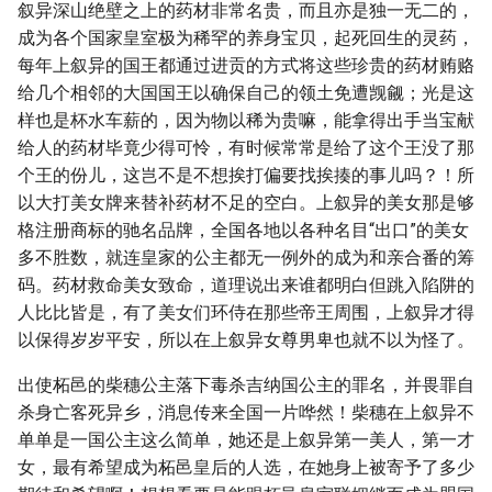
叙异深山绝壁之上的药材非常名贵，而且亦是独一无二的，
成为各个国家皇室极为稀罕的养身宝贝，起死回生的灵药，
每年上叙异的国王都通过进贡的方式将这些珍贵的药材贿赂
给几个相邻的大国国王以确保自己的领土免遭觊觎；光是这
样也是杯水车薪的，因为物以稀为贵嘛，能拿得出手当宝献
给人的药材毕竟少得可怜，有时候常常是给了这个王没了那
个王的份儿，这岂不是不想挨打偏要找挨揍的事儿吗？！所
以大打美女牌来替补药材不足的空白。上叙异的美女那是够
格注册商标的驰名品牌，全国各地以各种名目“出口”的美女
多不胜数，就连皇家的公主都无一例外的成为和亲合番的筹
码。药材救命美女致命，道理说出来谁都明白但跳入陷阱的
人比比皆是，有了美女们环侍在那些帝王周围，上叙异才得
以保得岁岁平安，所以在上叙异女尊男卑也就不以为怪了。
出使柘邑的柴穗公主落下毒杀吉纳国公主的罪名，并畏罪自
杀身亡客死异乡，消息传来全国一片哗然！柴穗在上叙异不
单单是一国公主这么简单，她还是上叙异第一美人，第一才
女，最有希望成为柘邑皇后的人选，在她身上被寄予了多少