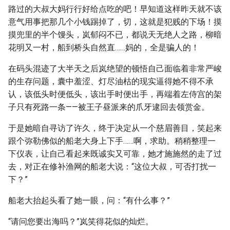
路过的大叔大妈行行好给点吃的吧！早知道这样昨天就不该
意气用事把那几个小钱踢掉了，切，这就是犯贱的下场！摸
摸兜里的半个馒头，岚郁闷不已，都说天无绝人之路，柳暗
花明又一村，船到桥头自然直……妈的，全是骗人的！
在码头混迹了大半天之后岚绝望的顿悟自己面临着非常严峻
的生存问题，囊中羞涩、灯尽油枯的现实逼得她不得不承
认，该低头时便低头，该出手时便出手，再端着左侍宫的架
子只有死路一条——被王子昼派来的爪牙逮回去领赏金。
于是她暗自寻访了许久，终于决定从一个慈眉善目，笑起来
跟个弥勒佛似的船老大身上下手……啊，求助。稍稍整理一
下仪表，让自己看起来既诚实又可靠，她才施施然的走了过
去，对正在修补渔网的船老大说：“这位大叔，可否打扰一
下？”
船老大抬起头看了她一眼，问：“有什么事？”
“请问您要出海吗？”岚笑得花似的灿烂。