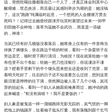
说，突然吃喝拉撒都靠自己一个人了，才真正体会到其中心
酸艰难，世态炎凉，而且最让岚感到举步为艰的是：她没钱
了。这次“跑路”纯属临时起意，一个想死的人会腰缠万贯去
死吗？！记得过去她曾经跟涑开玩笑时展望过未来——卸甲
归田她不会种地；落草为寇她不会武功……简直是一语破
的，神准！
当岚已经有好几顿饭没着落后，她将身上仅有的一件首饰当
掉换了俩馒头，坐在路边干啃的时候，看到一个杂耍班子在
旁边卖艺，顿时滑下两行清泪，为啥捏？现在就算给她一块
布也变不出个鱼缸；给她一把刀也没银行，你说凄凉不凄
凉？瞪着手里剩下的半个馒头思来想去还是收到了兜里，留
着明天吃好了，往后的日子还不知道要怎么过捏，想到这里
眼泪更是哗哗的往下滴，突然脚边被人丢了几个小钱，岚诧
异的抬起头，看到一个妇人从她面前掩鼻而过，她冲动的跳
起来喊道：“有没有搞错？！我不是要饭的！”
妇人象是被鬼追一样一溜烟跑得无影无踪的，岚气愤的一脚
把地上的钱踢开，扯着袖子低头打量，我有落魄到跟个乞丐