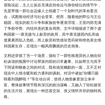
冒险说起，主人公岚在充满反转命运与身份错位的情节中，
先是带领一群社会边缘人士组建了一个划时代的革命委员
会，试图推动经济与社会变革。然而，随着他的即位与王位
稳固，现实的权力斗争和家族纷争逐渐浮现，王室内部充满
了争权夺势、内忧外患的复杂局势。文中详细描述了两个虚
构国家——唐克捷与上叙异的政局，其中唐克捷因内乱和血
债累累而陷入危机，而上叙异则凭借珍贵药材和绝色美女维
持国家生存，呈现出一幅风雨飘摇的历史画卷。
文档还穿插了另一个场景，描绘了一群性格迥异的人物在轻
松诙谐的氛围中讨论帮派内部的日常趣事。比如帮主与其手
下阿诺和晓春之间的对话，既有搞笑幽默的一面，又不乏对
现实中人情冷暖和权力逐利的讽刺。对话中诸如“你哪只眼
睛看到我醉啦？”等生动台词，使得人物形象更加立体丰
富。整体故事情节既有深沉的政治谋略，又融入了轻松嬉笑
的生活片段，展现出一种悲喜交加、侠义情怀并存的独特风
格。