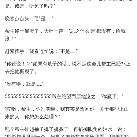
是、或是，听见了吗？”
晓春点点头：“那是……”
帮主终于崩溃了，大呼一声：“总之什么‘是’都没有，给我
滚！”
赶紧摆手，晓春连忙说：“不是……”
“你还说！？”如果有爪子的话，说不定这会儿帮主已经扑上
去把他撕裂了。
“没有啦，就是……”
55555555555555555帮主绝望而原地泣之：“你赢了。”
“哎哟，帮主，你别哭嘛，我其实是想问你，关于那些上山
来的人，你想怎么处理？”
呃？帮主扯起袖子擤了擤鼻子，再掐掉眼角的泪水，说：
“鬼影都没见到一个，光抓了把柴灰拿来给我看，我哪里知