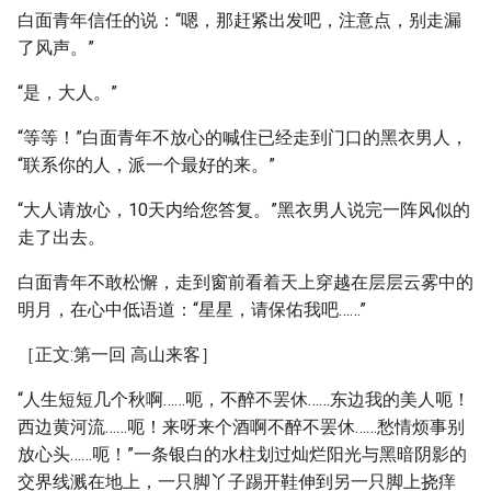
白面青年信任的说：“嗯，那赶紧出发吧，注意点，别走漏
了风声。”
“是，大人。”
“等等！”白面青年不放心的喊住已经走到门口的黑衣男人，
“联系你的人，派一个最好的来。”
“大人请放心，10天内给您答复。”黑衣男人说完一阵风似的
走了出去。
白面青年不敢松懈，走到窗前看着天上穿越在层层云雾中的
明月，在心中低语道：“星星，请保佑我吧……”
［正文:第一回 高山来客］
“人生短短几个秋啊……呃，不醉不罢休……东边我的美人呃！
西边黄河流……呃！来呀来个酒啊不醉不罢休……愁情烦事别
放心头……呃！”一条银白的水柱划过灿烂阳光与黑暗阴影的
交界线溅在地上，一只脚丫子踢开鞋伸到另一只脚上挠痒