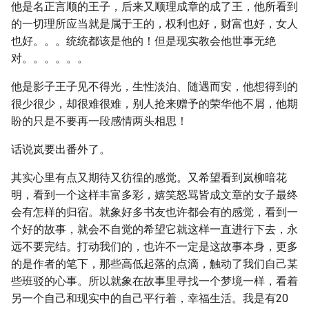
他是名正言顺的王子，后来又顺理成章的成了王，他所看到
的一切理所应当就是属于王的，权利也好，财富也好，女人
也好。。。统统都该是他的！但是现实教会他世事无绝
对。。。。。。
他是影子王子见不得光，生性淡泊、随遇而安，他想得到的
很少很少，却很难很难，别人抢来赠予的荣华他不屑，他期
盼的只是不要再一段感情两头相思！
话说岚要出番外了。
其实心里有点又期待又彷徨的感觉。又希望看到岚柳暗花
明，看到一个这样丰富多彩，嬉笑怒骂皆成文章的女子最终
会有怎样的归宿。就象好多书友也许都会有的感觉，看到一
个好的故事，就会不自觉的希望它就这样一直进行下去，永
远不要完结。打动我们的，也许不一定是这故事本身，更多
的是作者的笔下，那些高低起落的点滴，触动了我们自己某
些班驳的心事。所以就象在故事里寻找一个梦境一样，看着
另一个自己和现实中的自己平行着，幸福生活。我是有20