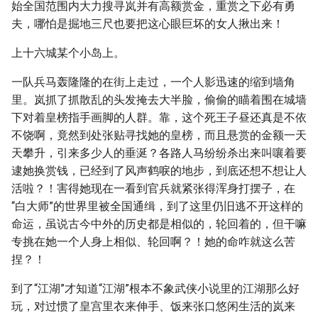
始全国范围内大力搜寻岚并有高额赏金，重赏之下必有勇
夫，哪怕是掘地三尺也要把这心眼巨坏的女人揪出来！
上十六城某个小岛上。
一队兵马轰隆隆的在街上走过，一个人影迅速的缩到墙角
里。岚抓了抓散乱的头发掩去大半脸，偷偷的瞄着围在城墙
下对着皇榜指手画脚的人群。靠，这个死王子昼还真是不依
不饶啊，竟然到处张贴寻找她的皇榜，而且悬赏的金额一天
天攀升，引来多少人的垂涎？各路人马纷纷杀出来叫嚷着要
逮她换赏钱，已经到了风声鹤唳的地步，到底还想不想让人
活啦？！害得她现在一看到官兵就紧张得浑身打摆子，在
“白大师”的世界里被全国通缉，到了这里仍旧逃不开这样的
命运，虽说古今中外的历史都是相似的，轮回着的，但干嘛
专挑在她一个人身上相似、轮回啊？！她的命咋就这么苦
捏？！
到了“江湖”才知道“江湖”根本不象武侠小说里的江湖那么好
玩，对过惯了皇宫里衣来伸手、饭来张口悠闲生活的岚来