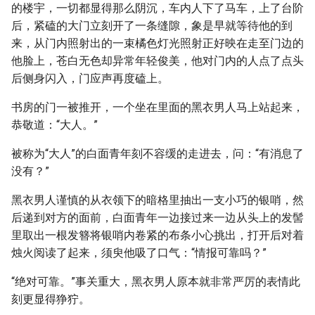
的楼宇，一切都显得那么阴沉，车内人下了马车，上了台阶
后，紧磕的大门立刻开了一条缝隙，象是早就等待他的到
来，从门内照射出的一束橘色灯光照射正好映在走至门边的
他脸上，苍白无色却异常年轻俊美，他对门内的人点了点头
后侧身闪入，门应声再度磕上。
书房的门一被推开，一个坐在里面的黑衣男人马上站起来，
恭敬道：“大人。”
被称为“大人”的白面青年刻不容缓的走进去，问：“有消息了
没有？”
黑衣男人谨慎的从衣领下的暗格里抽出一支小巧的银哨，然
后递到对方的面前，白面青年一边接过来一边从头上的发髻
里取出一根发簪将银哨内卷紧的布条小心挑出，打开后对着
烛火阅读了起来，须臾他吸了口气：“情报可靠吗？”
“绝对可靠。”事关重大，黑衣男人原本就非常严厉的表情此
刻更显得狰狞。