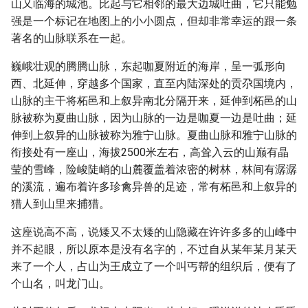
山又临海的城池。比起与它相邻的最大边城吐曲，它只能勉
强是一个标记在地图上的小小圆点，但却非常幸运的跟一条
著名的山脉联系在一起。
巍峨壮观的腾腾山脉，东起咖夏附近的海岸，呈一弧形向
西、北延伸，穿越多个国家，直至内陆深处的贡尕国境内，
山脉的主干将柘邑和上叙异南北分隔开来，延伸到柘邑的山
脉被称为夏曲山脉，因为山脉的一边是咖夏一边是吐曲；延
伸到上叙异的山脉被称为雅宁山脉。夏曲山脉和雅宁山脉的
衔接处有一座山，海拔2500米左右，高耸入云的山巅有晶
莹的雪峰，险峻陡峭的山麓覆盖着浓密的树林，林间有潺潺
的溪流，遍布着许多珍禽异兽的足迹，常有柘邑和上叙异的
猎人到山里来捕猎。
这座说高不高，说矮又不太矮的山隐藏在许许多多的山峰中
并不起眼，所以原本是没有名字的，不过自从某年某月某天
来了一个人，占山为王成立了一个叫丐帮的组织后，便有了
个山名，叫龙门山。