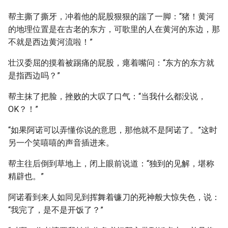
帮主撕了撕牙，冲着他的屁股狠狠的踹了一脚：“猪！黄河
的地理位置是在古老的东方，可歌里的人在黄河的东边，那
不就是西边黄河流啦！”
壮汉委屈的摸着被踢痛的屁股，瘪着嘴问：“东方的东方就
是指西边吗？”
帮主抹了把脸，挫败的大叹了口气：“当我什么都没说，
OK？！”
“如果阿诺可以弄懂你说的意思，那他就不是阿诺了。”这时
另一个笑嘻嘻的声音插进来。
帮主往后倒到草地上，闭上眼前说道：“独到的见解，堪称
精辟也。”
阿诺看到来人如同见到挥舞着镰刀的死神般大惊失色，说：
“我完了，是不是开饭了？”