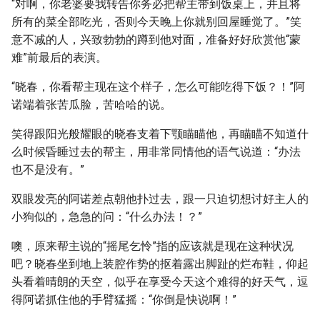
“对啊，你老婆要我转告你务必把帮主带到饭桌上，并且将
所有的菜全部吃光，否则今天晚上你就别回屋睡觉了。”笑
意不减的人，兴致勃勃的蹲到他对面，准备好好欣赏他“蒙
难”前最后的表演。
“晓春，你看帮主现在这个样子，怎么可能吃得下饭？！”阿
诺端着张苦瓜脸，苦哈哈的说。
笑得跟阳光般耀眼的晓春支着下颚瞄瞄他，再瞄瞄不知道什
么时候昏睡过去的帮主，用非常同情他的语气说道：“办法
也不是没有。”
双眼发亮的阿诺差点朝他扑过去，跟一只迫切想讨好主人的
小狗似的，急急的问：“什么办法！？”
噢，原来帮主说的“摇尾乞怜”指的应该就是现在这种状况
吧？晓春坐到地上装腔作势的抠着露出脚趾的烂布鞋，仰起
头看着晴朗的天空，似乎在享受今天这个难得的好天气，逗
得阿诺抓住他的手臂猛摇：“你倒是快说啊！”