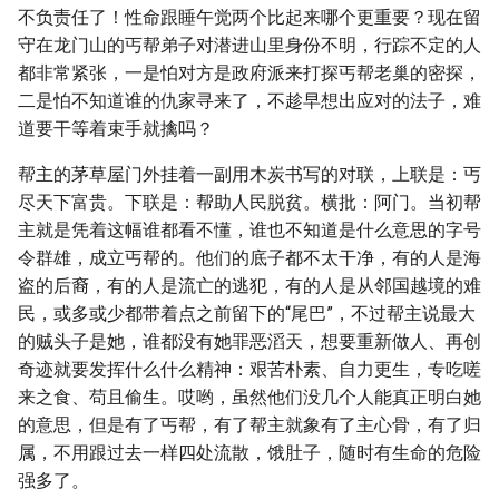
不负责任了！性命跟睡午觉两个比起来哪个更重要？现在留
守在龙门山的丐帮弟子对潜进山里身份不明，行踪不定的人
都非常紧张，一是怕对方是政府派来打探丐帮老巢的密探，
二是怕不知道谁的仇家寻来了，不趁早想出应对的法子，难
道要干等着束手就擒吗？
帮主的茅草屋门外挂着一副用木炭书写的对联，上联是：丐
尽天下富贵。下联是：帮助人民脱贫。横批：阿门。当初帮
主就是凭着这幅谁都看不懂，谁也不知道是什么意思的字号
令群雄，成立丐帮的。他们的底子都不太干净，有的人是海
盗的后裔，有的人是流亡的逃犯，有的人是从邻国越境的难
民，或多或少都带着点之前留下的“尾巴”，不过帮主说最大
的贼头子是她，谁都没有她罪恶滔天，想要重新做人、再创
奇迹就要发挥什么什么精神：艰苦朴素、自力更生，专吃嗟
来之食、苟且偷生。哎哟，虽然他们没几个人能真正明白她
的意思，但是有了丐帮，有了帮主就象有了主心骨，有了归
属，不用跟过去一样四处流散，饿肚子，随时有生命的危险
强多了。