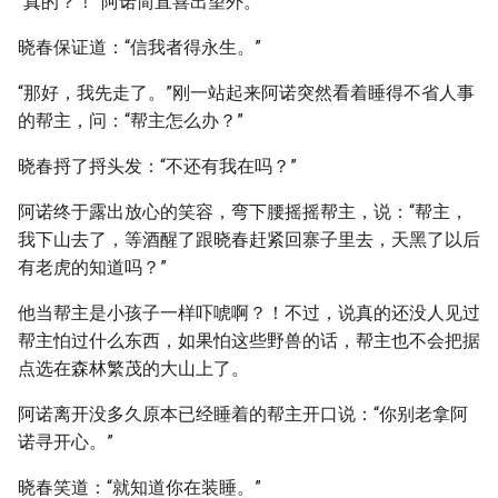
“真的？！”阿诺简直喜出望外。
晓春保证道：“信我者得永生。”
“那好，我先走了。”刚一站起来阿诺突然看着睡得不省人事
的帮主，问：“帮主怎么办？”
晓春捋了捋头发：“不还有我在吗？”
阿诺终于露出放心的笑容，弯下腰摇摇帮主，说：“帮主，
我下山去了，等酒醒了跟晓春赶紧回寨子里去，天黑了以后
有老虎的知道吗？”
他当帮主是小孩子一样吓唬啊？！不过，说真的还没人见过
帮主怕过什么东西，如果怕这些野兽的话，帮主也不会把据
点选在森林繁茂的大山上了。
阿诺离开没多久原本已经睡着的帮主开口说：“你别老拿阿
诺寻开心。”
晓春笑道：“就知道你在装睡。”