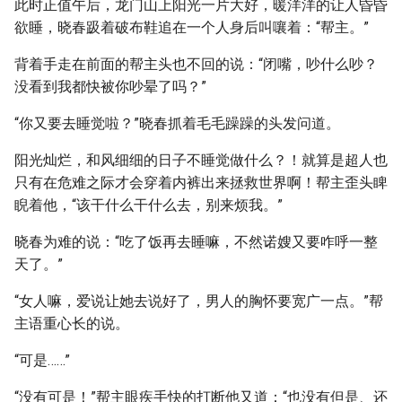
此时正值午后，龙门山上阳光一片大好，暖洋洋的让人昏昏
欲睡，晓春趿着破布鞋追在一个人身后叫嚷着：“帮主。”
背着手走在前面的帮主头也不回的说：“闭嘴，吵什么吵？
没看到我都快被你吵晕了吗？”
“你又要去睡觉啦？”晓春抓着毛毛躁躁的头发问道。
阳光灿烂，和风细细的日子不睡觉做什么？！就算是超人也
只有在危难之际才会穿着内裤出来拯救世界啊！帮主歪头睥
睨着他，“该干什么干什么去，别来烦我。”
晓春为难的说：“吃了饭再去睡嘛，不然诺嫂又要咋呼一整
天了。”
“女人嘛，爱说让她去说好了，男人的胸怀要宽广一点。”帮
主语重心长的说。
“可是……”
“没有可是！”帮主眼疾手快的打断他又道：“也没有但是、还