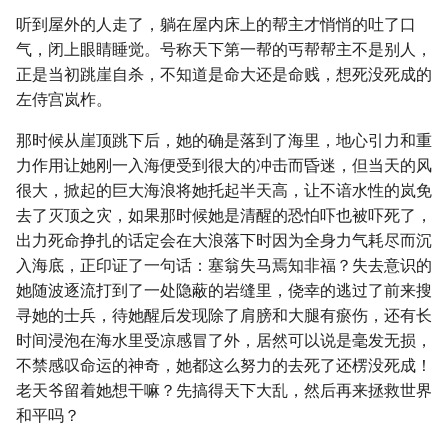
听到屋外的人走了，躺在屋内床上的帮主才悄悄的吐了口
气，闭上眼睛睡觉。号称天下第一帮的丐帮帮主不是别人，
正是当初跳崖自杀，不知道是命大还是命贱，想死没死成的
左侍宫岚柞。
那时候从崖顶跳下后，她的确是落到了海里，地心引力和重
力作用让她刚一入海便受到很大的冲击而昏迷，但当天的风
很大，掀起的巨大海浪将她托起半天高，让不谙水性的岚免
去了灭顶之灾，如果那时候她是清醒的恐怕吓也被吓死了，
出力死命挣扎的话定会在大浪落下时因为全身力气耗尽而沉
入海底，正印证了一句话：塞翁失马焉知非福？失去意识的
她随波逐流打到了一处隐蔽的岩缝里，侥幸的逃过了前来搜
寻她的士兵，待她醒后发现除了肩膀和大腿有瘀伤，还有长
时间浸泡在海水里受凉感冒了外，居然可以说是毫发无损，
不禁感叹命运的神奇，她都这么努力的去死了还楞没死成！
老天爷留着她想干嘛？先搞得天下大乱，然后再来拯救世界
和平吗？