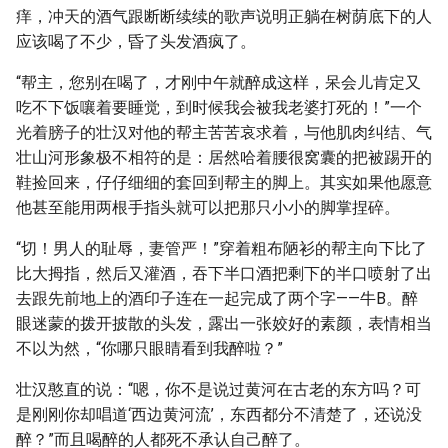
痒，冲天的酒气跟断断续续的歌声说明正躺在树荫底下的人
应该喝了不少，昏了头发酒疯了。
“帮主，您别在喝了，才刚中午就醉成这样，呆会儿肯定又
吃不下饭嚷着要睡觉，到时候我会被我老婆打死的！”一个
光着膀子的壮汉对他的帮主苦苦哀求着，与他肌肉纠结、气
壮山河形象极不相符的是：居然哈着腰很窝囊的把被踢开的
鞋捡回来，仔仔细细的套回到帮主的脚上。其实如果他愿意
他甚至能用两根手指头就可以把那只小小的脚掌捏碎。
“切！男人的耻辱，妻管严！”穿着粗布陋衫的帮主向下比了
比大拇指，然后又灌酒，吞下半口酒把剩下的半口喷射了出
去跟先前地上的酒印子连在一起完成了两个字——牛B。醉
眼迷蒙的拨开披散的头发，露出一张姣好的素颜，表情相当
不以为然，“你哪只眼睛看到我醉啦？”
壮汉憨直的说：“嗯，你不是说过黄河在古老的东方吗？可
是刚刚你却唱道‘西边黄河流’，东西都分不清楚了，还说没
醉？”而且喝醉的人都死不承认自己醉了。