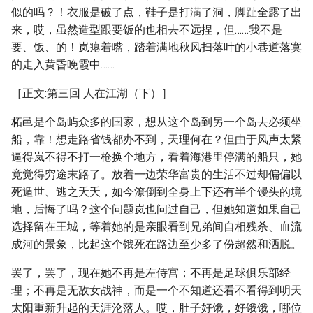
似的吗？！衣服是破了点，鞋子是打满了洞，脚趾全露了出
来，哎，虽然造型跟要饭的也相去不远捏，但……我不是
要、饭、的！岚瘪着嘴，踏着满地秋风扫落叶的小巷道落寞
的走入黄昏晚霞中……
［正文:第三回 人在江湖（下）］
柘邑是个岛屿众多的国家，想从这个岛到另一个岛去必须坐
船，靠！想走路省钱都办不到，天理何在？但由于风声太紧
逼得岚不得不打一枪换个地方，看着海港里停满的船只，她
竟觉得穷途末路了。放着一边荣华富贵的生活不过却偏偏以
死遁世、逃之夭夭，如今潦倒到全身上下还有半个馒头的境
地，后悔了吗？这个问题岚也问过自己，但她知道如果自己
选择留在王城，等着她的是亲眼看到兄弟间自相残杀、血流
成河的景象，比起这个饿死在路边至少多了份超然和洒脱。
罢了，罢了，现在她不再是左侍宫；不再是足球俱乐部经
理；不再是无敌女战神，而是一个不知道还看不看得到明天
太阳重新升起的天涯沦落人。哎，肚子好饿，好饿饿，哪位