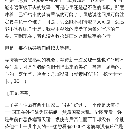
可是，忽然，A说要写番外了！虽然知道，这还是一个不可
能永远继续下去的故事，可是心里还是忍不住的雀跃。那意
味着，已经结束的梦有重续的可能了，虽然说这回岚可能注
定要辜负一个谁了。可是，怎么能不期待呢？又可是，怎么
能不彷徨呢？于是，我糊里糊涂的接受了为番外写序的任
务。直到现在，我也没有收拾好面对这新故事的心情。
但是，那不妨碍我们继续去等待。
等待新一次被感动的机会，等待新一次发现一些也许平时不
会注意，可是作者给你悄悄指出来的美好，等待一场新的、
心的，嘉年华。笔者：丹墀渐及（就素MY丹啦，挖卡卡卡
卡，3Q！）
［正文:序幕］
王子昼即位后有两个国家日子很不好过，一个便是唐克捷
——国王在外征战为国捐躯，然后国家大乱。毕图无后，许
是生前作恶多端遭天谴，纵使有后宫佳丽三千却没有一个能
替他生出一儿半女的——想想看有3000个老婆却没有后代是