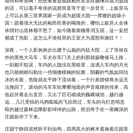
期待和希望啊！想想看要是能跟柘邑皇室联姻继而成为盟国
的话，可以毫不夸张的说那简直等于是一步登天，上叙异马
上可以从第三世界国家一跃成为超级大国——撑腰的超级小
国！跟着强大无比的柘邑吃香的喝辣的，哪怕上叙异人全体
休猎封山造林都不愁了，如今随着柴穗香消玉殒，这一妄想
都成了泡影，这怎么不使歧异的王室大为震怒和激狂？！
深夜，一个人影匆匆步出建于山巅的内廷大院，上了等候在
外的黑色大马车，车夫在车门关上的刹那就扬鞭催马上路，
一刻都不耽误，车内的人隐没在黑暗里，连洒入车内的月光
也只能稍稍勾勒出一些细微模糊的轮廓，阴霾的气氛如同结
冰的水面，危险就在平静下流动着，一个行差踏错将永远无
法挽回了。滚动的马车车轮摩擦地面的声音规律的传来，高
低起伏着走出皇宫，又出了巨石砌成的巍峨城池，越行越
远……几只受惊的乌鸦呱呱的飞掠而过，车头的马灯忽明忽
暗的越过森林边陲影影绰绰的山路，然后终于在一座幽深的
庄园前停了下来。
庄园宁静得居然听不到虫鸣，四周高大的树木遮掩着庄园里