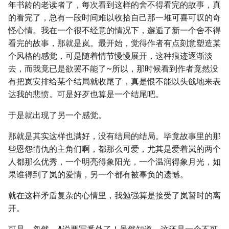
年书龄的老读者了，每次看到这样的舍不得看完的故事，真
的看完了，总有一段时间难以收拾自己那一堆可喜可叹的奇
怪心情。我在一个很不经意的情况下，邂逅了新一个舍不得
看完的故事，那就是岚。最开始，觉得作者有点刻意塑造某
个风格的感觉，可是随着情节慢慢展开，这种痕迹逐渐淡
去，而我竟已是欲罢不能了~所以，那时候看到作者竟然没
有把岚安排给某个结局就收尾了，真是恨不能以头戗地来表
达我的悲愤。可是好歹也算是一个结尾吧。
于是就出现了另一个感觉。
那就是其实这样也满好，没有结局的结局。毕竟故事里的那
些恩怨情仇的主角们啊，都那么可爱，尤其是爱着岚的两个
人都那么优秀，一个明亮得象阳光，一个温润得象月光，如
果谁得到了岚的爱情，另一个都有被辜负的遗憾。
就在这样矛盾复杂的心情里，我勉强算是接受了岚暂时的离
开。