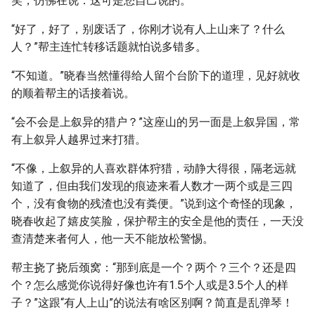
笑，仿佛在说：这可是您自己说的。
“好了，好了，别废话了，你刚才说有人上山来了？什么
人？”帮主连忙转移话题就怕说多错多。
“不知道。”晓春当然懂得给人留个台阶下的道理，见好就收
的顺着帮主的话接着说。
“会不会是上叙异的猎户？”这座山的另一面是上叙异国，常
有上叙异人越界过来打猎。
“不像，上叙异的人喜欢群体狩猎，动静大得很，隔老远就
知道了，但由我们发现的痕迹来看人数才一两个或是三四
个，没有食物的残渣也没有粪便。”说到这个奇怪的现象，
晓春收起了嬉皮笑脸，保护帮主的安全是他的责任，一天没
查清楚来者何人，他一天不能放松警惕。
帮主挠了挠后颈窝：“那到底是一个？两个？三个？还是四
个？怎么感觉你说得好像也许有1.5个人或是3.5个人的样
子？”这跟“有人上山”的说法有啥区别啊？简直是乱弹琴！