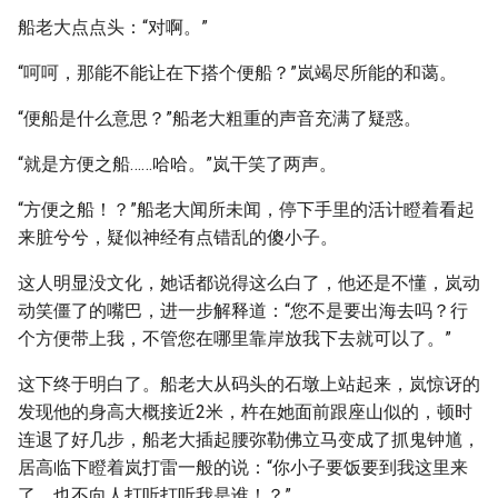
船老大点点头：“对啊。”
“呵呵，那能不能让在下搭个便船？”岚竭尽所能的和蔼。
“便船是什么意思？”船老大粗重的声音充满了疑惑。
“就是方便之船……哈哈。”岚干笑了两声。
“方便之船！？”船老大闻所未闻，停下手里的活计瞪着看起
来脏兮兮，疑似神经有点错乱的傻小子。
这人明显没文化，她话都说得这么白了，他还是不懂，岚动
动笑僵了的嘴巴，进一步解释道：“您不是要出海去吗？行
个方便带上我，不管您在哪里靠岸放我下去就可以了。”
这下终于明白了。船老大从码头的石墩上站起来，岚惊讶的
发现他的身高大概接近2米，杵在她面前跟座山似的，顿时
连退了好几步，船老大插起腰弥勒佛立马变成了抓鬼钟馗，
居高临下瞪着岚打雷一般的说：“你小子要饭要到我这里来
了，也不向人打听打听我是谁！？”