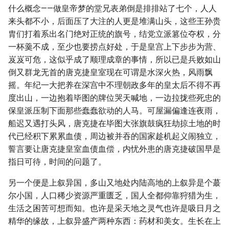
什么概念——做皇帝梦的堂兄表弟倒是排排站了七个，人人
来头都不小，后面压了大注的人更是堆满山头，这些王孙贵
胄们打着系出名门绝对正统的旗号，结党立派篡位夺权，分
一杯羹不成，至少也要捞点好处，于是皇宫上下步步为营、
岌岌可危，这似乎成了顺理成章的事情，所以已是兵败如山
倒又群龙无首的唐克捷皇室现在可谓是水深火热，风雨飘
摇。年纪一大把养在深宫中不理朝政多年的皇太后不得不再
度出山，一边抱着毕图的牌位哭天喊地，一边拉拢些死忠的
保皇派压制下面那些蠢蠢欲动的人马。可屋漏偏逢连夜雨，
船迟又遇打头风，唐克捷在毕图大张旗鼓疯狂劫掠土地的时
代已经积下累累血债，周边被并吞的国家趁机起义闹独立，
誓言要让唐克捷皇室血债血偿，内忧外患的唐克捷破国早是
指日可待，时间的问题了。
另一个便是上叙异国，多山又地处内陆高地的上叙异是个蕞
尔小国，人口稀少资源严重匮乏，国人全都仰靠狩猎为生，
生活之困苦可想而知。也许是采天地之灵气也许是吸日月之
精华的缘故，上叙异盛产两种东西：药材和美女。生长在上