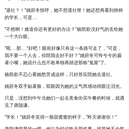
“退社？！”姚莳冬惊呼，她不想退社呀！她还想再看到帅帅
的学长，可是……
“不然咧！难道你还有更好的办法？”杨凯歌没好气的丢给她
一个大白眼。
“呃……那……”好吧！眼前好像只有这一条路可走了，“可是，
我不要一个人去，你陪我去好不好？”姚莳冬可怜兮兮的扁
著小嘴，她说什么也不敢单独再踏进那栋“鬼屋”了。
杨凯歌不忍心看她愁苦成这样，只好答应陪她去退社。
姚莳冬双手贴著脸，双眼因为她的义气而感动得眼泛泪光。
只是，没想到中午当她们一起去美食街买午餐的时候，就遇
见了唐隐谦。
“学长！”姚莳冬笑得一脸甜蜜蜜的样子，“昨天谢谢你！”
唐隐谦明显的一愣，他以为经过昨天那件事，就算她不会气