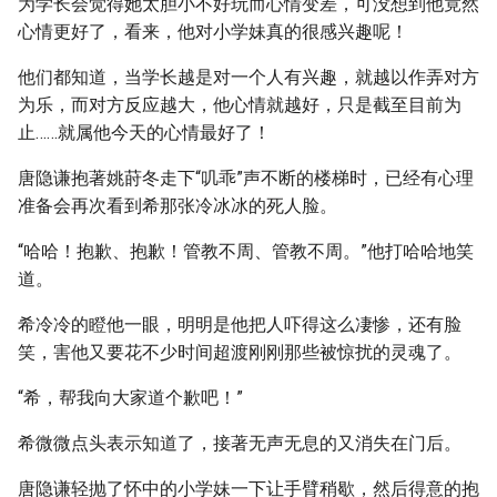
为学长会觉得她太胆小不好玩而心情变差，可没想到他竟然
心情更好了，看来，他对小学妹真的很感兴趣呢！
他们都知道，当学长越是对一个人有兴趣，就越以作弄对方
为乐，而对方反应越大，他心情就越好，只是截至目前为
止……就属他今天的心情最好了！
唐隐谦抱著姚莳冬走下“叽乖”声不断的楼梯时，已经有心理
准备会再次看到希那张冷冰冰的死人脸。
“哈哈！抱歉、抱歉！管教不周、管教不周。”他打哈哈地笑
道。
希冷冷的瞪他一眼，明明是他把人吓得这么凄惨，还有脸
笑，害他又要花不少时间超渡刚刚那些被惊扰的灵魂了。
“希，帮我向大家道个歉吧！”
希微微点头表示知道了，接著无声无息的又消失在门后。
唐隐谦轻抛了怀中的小学妹一下让手臂稍歇，然后得意的抱