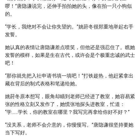
啰！”唐隐谦说完，还伸手拍拍她的头，像在拍一只小狗似
的。
“学长，我绝对不会让你失望的。”姚莳冬很郑重地举起右手
发誓。
她认真的表情让唐隐谦差点喷笑，但他还是强忍住了。瞧她
发誓的模样，如果是生在古代，或许会是个极重忠诚的武士
吧！
“那你就先把入社申请书填一填吧！”打铁趁热，他赶紧拿出
藏在背后的制式表格和笔递给她。
姚莳冬原本想写，眼角却瞄到老师已经进了教室，她容易紧
张的性格立刻又发作了，她慌张地探头进教室，忙道：
“学……学长，你的教室在哪里？我写完再拿给你好不好？”
“没关系，老师不会介意的，你慢慢写。”唐隐谦很坚持要她
当下写好。