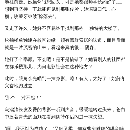
地往前走。她虽然很想回头，可是她都跟帅学长约好了……
想到再坚持一下就能再见到那张俊脸，她深吸口气，心一
横，咬著牙继续“撩落去”。
又走了许久，她好不容易终于找到那栋……独特的大楼了。
松鹤楼单独建在校区边缘，颇有离群索居的味道，而且后面
就是一片茂密的山林，看起来真的很……阴森。
她打了个寒颤。不会吧！是不是搞错了？她看别人的社团都
在群乐楼那儿，为何电影社会在这种地方？
此时，眼角余光瞄到一抹身影。噫！有人，太好了！姚莳冬
兴奋地跑过去。
“那个……对不起！”
乌溜溜长发及臀的背影一听到声音，缓缓地转过头来，苍白
中泛著青光的面颊在看到姚莳冬后闪过一抹失望。
“啊！我还以为成功了。”又轻又柔，却有些凉飕飕的嗓音喃