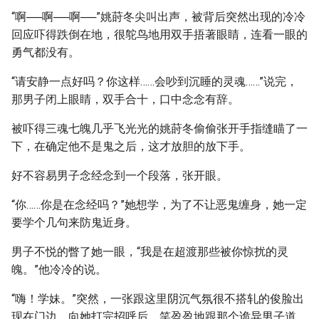
“啊──啊──啊──”姚莳冬尖叫出声，被背后突然出现的冷冷
回应吓得跌倒在地，很鸵鸟地用双手捂著眼睛，连看一眼的
勇气都没有。
“请安静一点好吗？你这样……会吵到沉睡的灵魂……”说完，
那男子闭上眼睛，双手合十，口中念念有辞。
被吓得三魂七魄几乎飞光光的姚莳冬偷偷张开手指缝瞄了一
下，在确定他不是鬼之后，这才放胆的放下手。
好不容易男子念经念到一个段落，张开眼。
“你……你是在念经吗？”她想学，为了不让恶鬼缠身，她一定
要学个几句来防鬼近身。
男子不悦的瞥了她一眼，“我是在超渡那些被你惊扰的灵
魄。”他冷冷的说。
“嗨！学妹。”突然，一张跟这里阴沉气氛很不搭轧的俊脸出
现在门边，向她打完招呼后，笑盈盈地跟那个诡异男子道