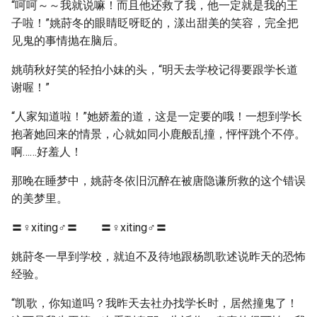
“呵呵～～我就说嘛！而且他还救了我，他一定就是我的王
子啦！”姚莳冬的眼睛眨呀眨的，漾出甜美的笑容，完全把
见鬼的事情抛在脑后。
姚萌秋好笑的轻拍小妹的头，“明天去学校记得要跟学长道
谢喔！”
“人家知道啦！”她娇羞的道，这是一定要的哦！一想到学长
抱著她回来的情景，心就如同小鹿般乱撞，怦怦跳个不停。
啊……好羞人！
那晚在睡梦中，姚莳冬依旧沉醉在被唐隐谦所救的这个错误
的美梦里。
〓♀xiting♂〓 〓♀xiting♂〓
姚莳冬一早到学校，就迫不及待地跟杨凯歌述说昨天的恐怖
经验。
“凯歌，你知道吗？我昨天去社办找学长时，居然撞鬼了！