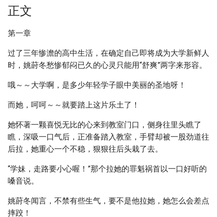
正文
第一章
过了三年惨澹的高中生活，在确定自己即将成为大学新鲜人
时，姚莳冬愁惨郁闷已久的心灵只能用“舒爽”两字来形容。
哦～～大学啊，是多少年轻学子眼中美丽的圣地呀！
而她，呵呵～～就要踏上这片乐土了！
她怀著一颗喜悦无比的心来到教室门口，侧身往里头瞧了
瞧，深吸一口气后，正准备踏入教室，手臂却被一股劲道往
后拉，她重心一个不稳，狠狠往后头栽了去。
“学妹，走路要小心喔！”那个拉她的罪魁祸首以一口好听的
嗓音说。
姚莳冬闻言，不禁有些生气，要不是他拉她，她怎么会差点
摔跤！