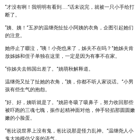
“才没有咧！我明明有看到……”话未说完，就被一只小手给打
断了。
“姨、姨！”五岁的温继尧扯扯小阿姨的衣角，企图引起她们
的注意。
她停止了啜泣，“咦！小尧也来了，姊夫不在吗？”她姊夫肯
放姊姊和侄子单独在这里，一定是因为有事不在家。
“你姊夫去韩国出差了。”姚萌秋解释道。
温继尧又扯了扯她的衣角，“姨，你都不听人家说话。”小男
孩有些生气的抱怨。
“好、好，姨听就是了。”姚莳冬吸了吸鼻子，努力收回那些
被吓跑的三魂七魄，振作起精神面对他，伸手轻掐那圆圆嫩
嫩的小脸蛋。
“爸比说世界上没有鬼，爸比说那是怪力乱神。”温继尧人小
鬼大地模仿父亲的语气。