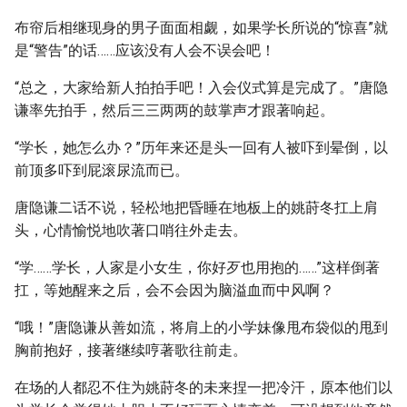
布帘后相继现身的男子面面相觑，如果学长所说的“惊喜”就
是“警告”的话……应该没有人会不误会吧！
“总之，大家给新人拍拍手吧！入会仪式算是完成了。”唐隐
谦率先拍手，然后三三两两的鼓掌声才跟著响起。
“学长，她怎么办？”历年来还是头一回有人被吓到晕倒，以
前顶多吓到屁滚尿流而已。
唐隐谦二话不说，轻松地把昏睡在地板上的姚莳冬扛上肩
头，心情愉悦地吹著口哨往外走去。
“学……学长，人家是小女生，你好歹也用抱的……”这样倒著
扛，等她醒来之后，会不会因为脑溢血而中风啊？
“哦！”唐隐谦从善如流，将肩上的小学妹像甩布袋似的甩到
胸前抱好，接著继续哼著歌往前走。
在场的人都忍不住为姚莳冬的未来捏一把冷汗，原本他们以