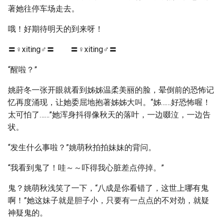
著她往停车场走去。
哦！好期待明天的到来呀！
〓♀xiting♂〓 〓♀xiting♂〓
“醒啦？”
姚莳冬一张开眼就看到姊姊温柔美丽的脸，晕倒前的恐怖记
忆再度涌现，让她委屈地抱著姊姊大叫。“姊……好恐怖喔！
太可怕了……”她浑身抖得像秋天的落叶，一边啜泣，一边告
状。
“发生什么事啦？”姚萌秋拍拍妹妹的背问。
“我看到鬼了！哇～～吓得我心脏差点停掉。”
鬼？姚萌秋浅笑了一下，“八成是你看错了，这世上哪有鬼
啊！”她这妹子就是胆子小，只要有一点点的不对劲，就疑
神疑鬼的。