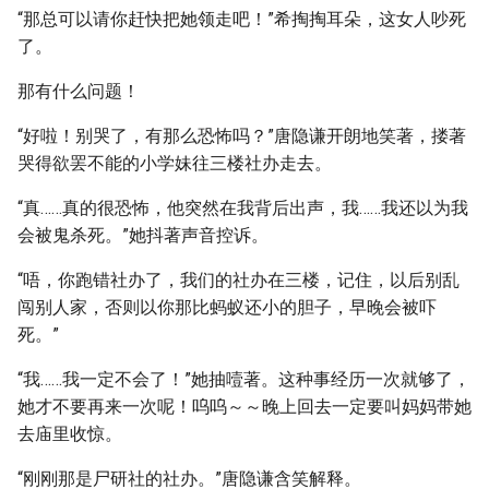
“那总可以请你赶快把她领走吧！”希掏掏耳朵，这女人吵死
了。
那有什么问题！
“好啦！别哭了，有那么恐怖吗？”唐隐谦开朗地笑著，搂著
哭得欲罢不能的小学妹往三楼社办走去。
“真……真的很恐怖，他突然在我背后出声，我……我还以为我
会被鬼杀死。”她抖著声音控诉。
“唔，你跑错社办了，我们的社办在三楼，记住，以后别乱
闯别人家，否则以你那比蚂蚁还小的胆子，早晚会被吓
死。”
“我……我一定不会了！”她抽噎著。这种事经历一次就够了，
她才不要再来一次呢！呜呜～～晚上回去一定要叫妈妈带她
去庙里收惊。
“刚刚那是尸研社的社办。”唐隐谦含笑解释。