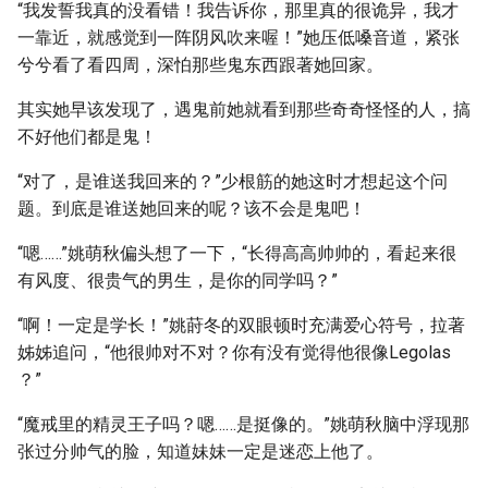
“我发誓我真的没看错！我告诉你，那里真的很诡异，我才
一靠近，就感觉到一阵阴风吹来喔！”她压低嗓音道，紧张
兮兮看了看四周，深怕那些鬼东西跟著她回家。
其实她早该发现了，遇鬼前她就看到那些奇奇怪怪的人，搞
不好他们都是鬼！
“对了，是谁送我回来的？”少根筋的她这时才想起这个问
题。到底是谁送她回来的呢？该不会是鬼吧！
“嗯……”姚萌秋偏头想了一下，“长得高高帅帅的，看起来很
有风度、很贵气的男生，是你的同学吗？”
“啊！一定是学长！”姚莳冬的双眼顿时充满爱心符号，拉著
姊姊追问，“他很帅对不对？你有没有觉得他很像Legolas
？”
“魔戒里的精灵王子吗？嗯……是挺像的。”姚萌秋脑中浮现那
张过分帅气的脸，知道妹妹一定是迷恋上他了。