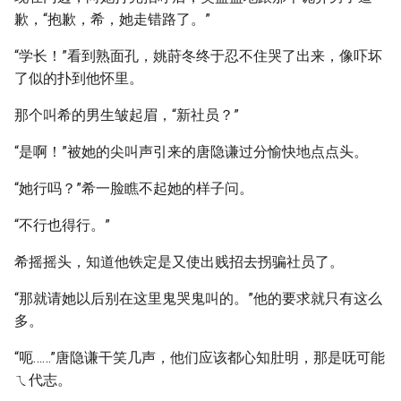
歉，“抱歉，希，她走错路了。”
“学长！”看到熟面孔，姚莳冬终于忍不住哭了出来，像吓坏
了似的扑到他怀里。
那个叫希的男生皱起眉，“新社员？”
“是啊！”被她的尖叫声引来的唐隐谦过分愉快地点点头。
“她行吗？”希一脸瞧不起她的样子问。
“不行也得行。”
希摇摇头，知道他铁定是又使出贱招去拐骗社员了。
“那就请她以后别在这里鬼哭鬼叫的。”他的要求就只有这么
多。
“呃……”唐隐谦干笑几声，他们应该都心知肚明，那是呒可能
ㄟ代志。