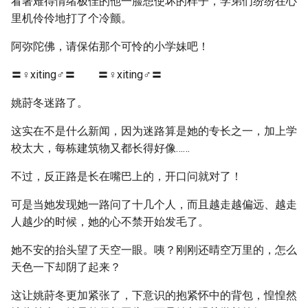
看著难得情绪极佳的他一脸想使坏的样子，学弟们纷纷在心
里机伶伶地打了个冷颤。
阿弥陀佛，请保佑那个可怜的小学妹吧！
〓♀xiting♂〓 〓♀xiting♂〓
姚莳冬迷路了。
这实在不是什么新闻，因为迷路算是她的专长之一，加上学
校太大，每栋建筑物又都长得好像……
不过，反正路是长在嘴巴上的，开口问就对了！
可是当她发现她一路问了十几个人，而且越走越偏远、越走
人越少的时候，她的心不禁开始发毛了。
她不安的抬头望了天空一眼。咦？刚刚还晴空万里的，怎么
天色一下却阴了起来？
这让姚莳冬更加紧张了，下意识的抱紧怀中的背包，惶惶然