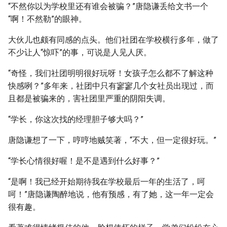
“不然你以为学校里还有谁会被骗？”唐隐谦丢给文书一个
“啊！不然勒”的眼神。
大伙儿也颇有同感的点头。他们社团在学校横行多年，做了
不少让人“惊吓”的事，可说是人见人厌。
“奇怪，我们社团明明很好玩呀！女孩子怎么都不了解这种
快感咧？”多年来，社团中只有寥寥几个女社员出现过，而
且都是被骗来的，害社团里严重的阴阳失调。
“学长，你这次找的经理胆子够大吗？”
唐隐谦想了一下，哼哼地贼笑著，“不大，但一定很好玩。”
“学长心情很好喔！是不是遇到什么好事？”
“是啊！我已经开始期待我在学校最后一年的生活了，呵
呵！”唐隐谦陶醉地说，他有预感，有了她，这一年一定会
很有趣。