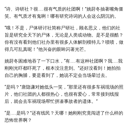
“诗、诗研社？很……很有气质的社团啊！”姚莳冬抽著嘴角僵
笑。有气质才有鬼咧！哪有研究诗词的人会这么阴沉的。
“哦！不是，尸体研讨社简称尸研社，顾名思义，他们的社
旨是研究全天下的尸体，无论是人类或动物。是不是很酷？
你有没有看到他们社办里有很多人体解剖模特儿？啧啧，做
得几可乱真呢！”他兴奋的眼眸闪著光芒。
姚莳冬困难地吞了一下口水，“有……有这种社团啊？我……我
刚刚光吓都吓死了，根本没注意到。”还好没看到！她拍拍
自己的胸脯，要是看到了，她说不定会当场晕过去。
“是吗？”唐隐谦对她低头一笑，“那里还有很多车祸现场的照
片，他们社团的人都很热心，也很有爱心，常常接到线报
后，就会去车祸现场帮忙拼凑事故者的遗体。”
“是……是吗？”还有线民？天哪！她刚刚究竟闯进了什么样的
恐怖世界啊？