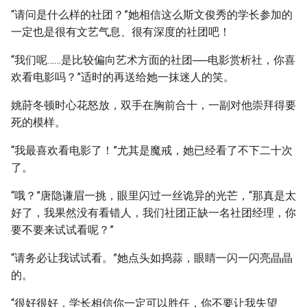
“请问是什么样的社团？”她相信这么斯文俊秀的学长参加的
一定也是很有文艺气息、很有深度的社团吧！
“我们呢……是比较偏向艺术方面的社团──电影赏析社，你喜
欢看电影吗？”适时的再送给她一抹迷人的笑。
姚莳冬顿时心花怒放，双手在胸前合十，一副对他崇拜得要
死的模样。
“我最喜欢看电影了！”尤其是魔戒，她已经看了不下二十次
了。
“哦？”唐隐谦眉一挑，眼里闪过一丝诡异的光芒，“那真是太
好了，我果然没有看错人，我们社团正缺一名社团经理，你
要不要来试试看呢？”
“请务必让我试试看。”她点头如捣蒜，眼睛一闪一闪亮晶晶
的。
“很好很好，学长相信你一定可以胜任，你不要让我失望