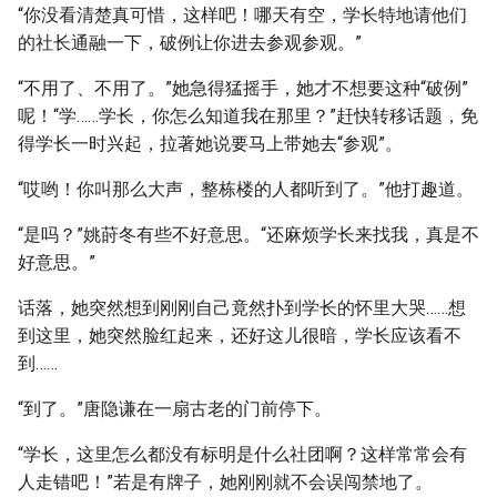
“你没看清楚真可惜，这样吧！哪天有空，学长特地请他们
的社长通融一下，破例让你进去参观参观。”
“不用了、不用了。”她急得猛摇手，她才不想要这种“破例”
呢！“学……学长，你怎么知道我在那里？”赶快转移话题，免
得学长一时兴起，拉著她说要马上带她去“参观”。
“哎哟！你叫那么大声，整栋楼的人都听到了。”他打趣道。
“是吗？”姚莳冬有些不好意思。“还麻烦学长来找我，真是不
好意思。”
话落，她突然想到刚刚自己竟然扑到学长的怀里大哭……想
到这里，她突然脸红起来，还好这儿很暗，学长应该看不
到……
“到了。”唐隐谦在一扇古老的门前停下。
“学长，这里怎么都没有标明是什么社团啊？这样常常会有
人走错吧！”若是有牌子，她刚刚就不会误闯禁地了。