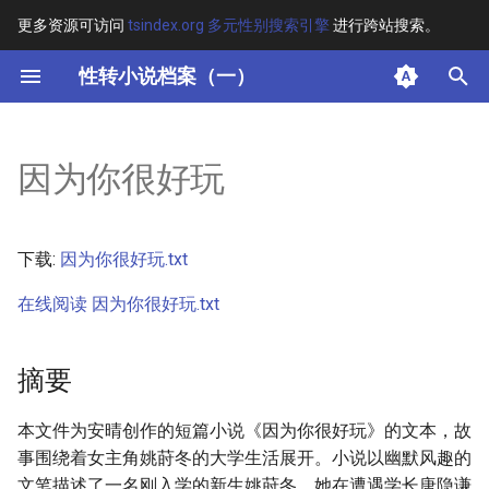
更多资源可访问
tsindex.org 多元性别搜索引擎
进行跨站搜索。
键
性转小说档案（一）
入
摘要
以
因为你很好玩
开
其他信息 [Processed Page
Metadata]
始
下载:
因为你很好玩.txt
搜
正文
在线阅读 因为你很好玩.txt
索
摘要
本文件为安晴创作的短篇小说《因为你很好玩》的文本，故
事围绕着女主角姚莳冬的大学生活展开。小说以幽默风趣的
文笔描述了一名刚入学的新生姚莳冬，她在遭遇学长唐隐谦