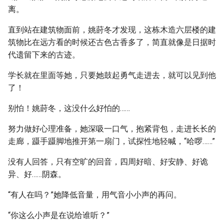
离。
直到站在建筑物面前，姚莳冬才发现，这栋木造六层楼的建
筑物比在远方看的时候还古色古香多了，简直就像是日据时
代遗留下来的古迹。
学长就在里面等她，只要她鼓起勇气走进去，就可以见到他
了！
别怕！姚莳冬，这没什么好怕的……
努力做好心理准备，她深吸一口气，抱紧背包，走进长长的
走廊，蹑手蹑脚地推开第一扇门，试探性地轻喊，“哈啰……”
没有人回答，只有空旷的回音，四周好暗、好安静、好诡
异、好……阴森。
“有人在吗？”她降低音量，用气音小小声的再问。
“你这么小声是在说给谁听？”