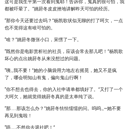
这可是我生平第一次看到鬼耶！告诉你，鬼真的很可怕，我
都被吓晕了。”姚莳冬皮皮挫地讲解昨天可怕的经历。
“那你今天还要过去吗？”杨凯歌状似无聊的打了呵欠，一点
也不觉得这有啥可怕的。
“啥？”姚莳冬微张小口，呆愣了一下。
“既然你是电影赏析社的社员，应该会常去那儿吧！”杨凯歌
坏心的点出姚莳冬从来没想过的问题。
“咦
我不要！”她的小脑袋用力地左右摇晃，她又不是疯
~
了，哪会明知山有鬼，偏向鬼山行啊！
“你不想去也得去，你的入社申请单都填好了。”又打了一个
大呵欠，她就觉得姚莳冬真的是太单纯了说。
“那……那该怎么办？”姚莳冬怯怯懦懦的问。呜呜
~她不要
~
再见到鬼啦！
“唔……不然你去退社吧！”