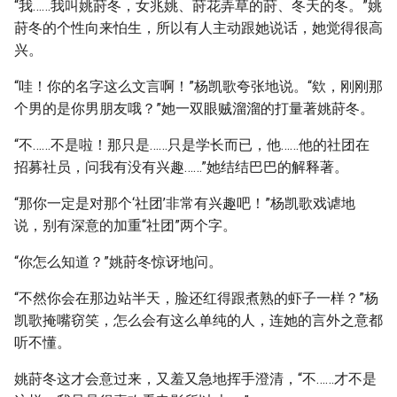
“我……我叫姚莳冬，女兆姚、莳花弄草的莳、冬天的冬。”姚
莳冬的个性向来怕生，所以有人主动跟她说话，她觉得很高
兴。
“哇！你的名字这么文言啊！”杨凯歌夸张地说。“欸，刚刚那
个男的是你男朋友哦？”她一双眼贼溜溜的打量著姚莳冬。
“不……不是啦！那只是……只是学长而已，他……他的社团在
招募社员，问我有没有兴趣……”她结结巴巴的解释著。
“那你一定是对那个‘社团’非常有兴趣吧！”杨凯歌戏谑地
说，别有深意的加重“社团”两个字。
“你怎么知道？”姚莳冬惊讶地问。
“不然你会在那边站半天，脸还红得跟煮熟的虾子一样？”杨
凯歌掩嘴窃笑，怎么会有这么单纯的人，连她的言外之意都
听不懂。
姚莳冬这才会意过来，又羞又急地挥手澄清，“不……才不是