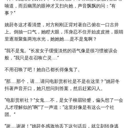
喃道，而后幽黑的眼神才又扫向她，声音飘飘的问：“有
事？”
姚莳冬这才看清楚，对方刚刚正背对著自己俯在一口古井
上。倒抽一口气，她瞪大眼，浑身忍不住开始皮皮挫，眼睛
里逐渐聚集两泡水光，她她她……是不是鬼啊？
“我不是鬼。”长发女子缓慢淡然的语气像是很习惯被误会
般，“我只是在召唤亡灵……”
不用召唤了吧！她自己都长得像鬼了。
“那……那个，请……请问电影赏析社是不是在这里？”姚莳冬
抖著声音开口，她只想问到答案，然后赶紧闪人。
“电影赏析社？”女鬼……不，是女子柳眉轻蹙，偏头想了一会
儿才理解似的“啊”了一声道：“这里好像是有这么一个社
团。”
“谢……谢谢！”姚莳冬感激地丢下这句话后，就立刻转身逃