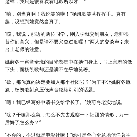
这样，我只是很喜欢看电影所以才……”
“嘻，别当真啊！我说笑的啦！”杨凯歌笑著挥挥手。真有
趣，没想到她竟然当真了。
“咳，我说，那边的两位同学，刚入学就交到朋友，老师很
替你们高兴，但是请不要兴奋过度喔！”两人的交谈声引来
台上老师的注意。
姚莳冬一察觉全班的目光都集中在她们身上，马上害羞的低
下头，而杨凯歌却还是满不在乎地笑著。
“欸，那你真的决定要加入那个社团啦？”为了不让姚莳冬尴
尬，杨凯歌刻意压低声音继续刚刚的话题。
“嗯！我已经写好申请书交给学长了。”姚莳冬老实地说。
“啥？干嘛那么急，怎么不先去观察一下社团的情形，万一
后悔了怎么办？”
“不会的，不过就是电影社嘛！”她可是全心全意地信任著学