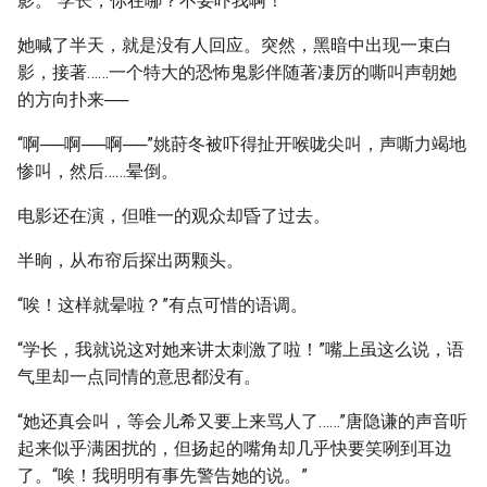
影。“学长，你在哪？不要吓我啊！”
她喊了半天，就是没有人回应。突然，黑暗中出现一束白
影，接著……一个特大的恐怖鬼影伴随著凄厉的嘶叫声朝她
的方向扑来──
“啊──啊──啊──”姚莳冬被吓得扯开喉咙尖叫，声嘶力竭地
惨叫，然后……晕倒。
电影还在演，但唯一的观众却昏了过去。
半晌，从布帘后探出两颗头。
“唉！这样就晕啦？”有点可惜的语调。
“学长，我就说这对她来讲太刺激了啦！”嘴上虽这么说，语
气里却一点同情的意思都没有。
“她还真会叫，等会儿希又要上来骂人了……”唐隐谦的声音听
起来似乎满困扰的，但扬起的嘴角却几乎快要笑咧到耳边
了。“唉！我明明有事先警告她的说。”