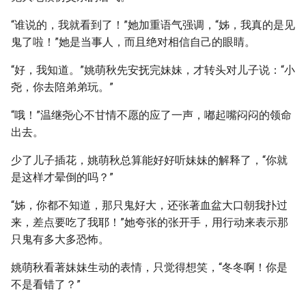
“谁说的，我就看到了！”她加重语气强调，“姊，我真的是见
鬼了啦！”她是当事人，而且绝对相信自己的眼睛。
“好，我知道。”姚萌秋先安抚完妹妹，才转头对儿子说：“小
尧，你去陪弟弟玩。”
“哦！”温继尧心不甘情不愿的应了一声，嘟起嘴闷闷的领命
出去。
少了儿子插花，姚萌秋总算能好好听妹妹的解释了，“你就
是这样才晕倒的吗？”
“姊，你都不知道，那只鬼好大，还张著血盆大口朝我扑过
来，差点要吃了我耶！”她夸张的张开手，用行动来表示那
只鬼有多大多恐怖。
姚萌秋看著妹妹生动的表情，只觉得想笑，“冬冬啊！你是
不是看错了？”