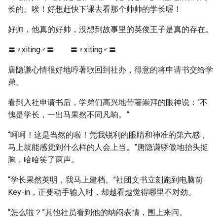
长的。唉！好想赶快下课去看那个帅帅的学长喔！
好帅，他真的好帅，没想到故事里的英俊王子是真的存在。
〓♀xiting♂〓 〓♀xiting♂〓
唐隐谦心情很好地哼著歌回到社办，得意的将申请书交给学
弟。
看到入社申请书后，学弟们高兴地带著崇拜的眼神说：“不
愧是学长，一出马果然不同凡响。”
“呵呵！这是当然的啦！凭我锐利的眼睛和神准的第六感，
马上就能感觉到什么样的人会上当。”唐隐谦骄傲地抬头挺
胸，哈哈笑了两声。
“学长果然英明，我马上建档。”社团文书立刻跑到电脑前
Key-in，正要动手输入时，却越看越觉得哪里不对劲。
“怎么啦？”其他社员看到他的纳闷表情，围上来问。