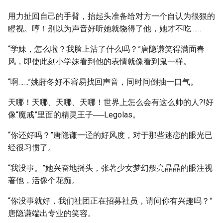
用力扯回自己的手臂，抬起头准备给对方一个自认为很狠的
瞪视。哼！别以为声音好听她就饶得了他，她才不吃……
“学妹，怎么啦？我脸上沾了什么吗？”唐隐谦笑得满面春
风，即使此刻小学妹看到他的表情就像看到鬼一样。
“啊……”姚莳冬好不容易找回声音，同时间倒抽一口气。
天哪！天哪、天哪、天哪！世界上怎么会有这么帅的人?!好
像“魔戒”里面的精灵王子──Legolas。
“你还好吗？”唐隐谦一迳的好风度，对于那些迷恋的眼光已
经很习惯了。
“我没事。”她兴奋地摇头，张著少女梦幻般亮晶晶的眼注视
著他，活像个花痴。
“你没事就好，我们社团正在招募社员，请问你有兴趣吗？”
唐隐谦端出专业的笑容。