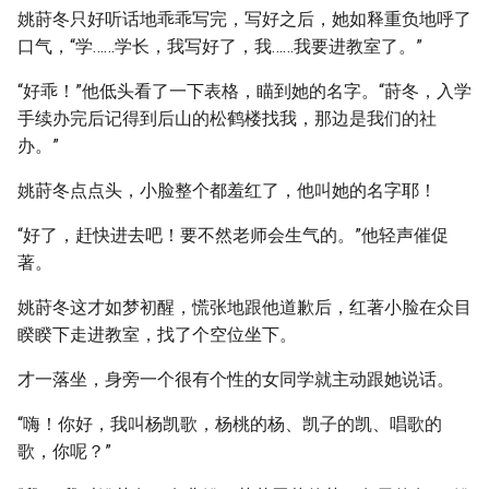
姚莳冬只好听话地乖乖写完，写好之后，她如释重负地呼了
口气，“学……学长，我写好了，我……我要进教室了。”
“好乖！”他低头看了一下表格，瞄到她的名字。“莳冬，入学
手续办完后记得到后山的松鹤楼找我，那边是我们的社
办。”
姚莳冬点点头，小脸整个都羞红了，他叫她的名字耶！
“好了，赶快进去吧！要不然老师会生气的。”他轻声催促
著。
姚莳冬这才如梦初醒，慌张地跟他道歉后，红著小脸在众目
睽睽下走进教室，找了个空位坐下。
才一落坐，身旁一个很有个性的女同学就主动跟她说话。
“嗨！你好，我叫杨凯歌，杨桃的杨、凯子的凯、唱歌的
歌，你呢？”