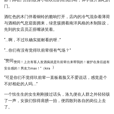
门。
酒红色的木门伴着铜铃的脆响打开，店内的冷气混杂着薄荷
与酒精的气息迎面拥来，绿意簇拥着南洋风格的木制陈设，
先到的女店员正捂嘴谈笑着。
“....啊，不过玖确实挺耐看的呀...”
“....你们有没有觉得玖前辈很有气场？”
“赞同
赞同！上次有客人发酒疯就是玖前辈出来帮我的！被护在身后超有
）
安全感的！男友力max！”（kira
“可是你们不觉得玖前辈一直板着脸又不爱说话，感觉是个
不好相处的人吗.....”
一个怯生生的女生刚刚接过话头，洛九便在人群之外轻轻咳
了一声，女孩们惊得肩膀一抬，便四散到各自的岗位上去
了。