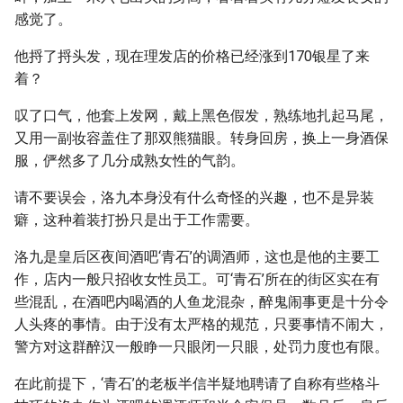
感觉了。
他捋了捋头发，现在理发店的价格已经涨到170银星了来
着？
叹了口气，他套上发网，戴上黑色假发，熟练地扎起马尾，
又用一副妆容盖住了那双熊猫眼。转身回房，换上一身酒保
服，俨然多了几分成熟女性的气韵。
请不要误会，洛九本身没有什么奇怪的兴趣，也不是异装
癖，这种着装打扮只是出于工作需要。
洛九是皇后区夜间酒吧‘青石’的调酒师，这也是他的主要工
作，店内一般只招收女性员工。可‘青石’所在的街区实在有
些混乱，在酒吧内喝酒的人鱼龙混杂，醉鬼闹事更是十分令
人头疼的事情。由于没有太严格的规范，只要事情不闹大，
警方对这群醉汉一般睁一只眼闭一只眼，处罚力度也有限。
在此前提下，‘青石’的老板半信半疑地聘请了自称有些格斗