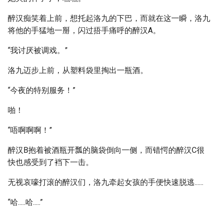
醉汉痴笑着上前，想托起洛九的下巴，而就在这一瞬，洛九
将他的手猛地一掰，闪过捂手痛呼的醉汉A。
“我讨厌被调戏。”
洛九迈步上前，从塑料袋里掏出一瓶酒。
“今夜的特别服务！”
啪！
“唔啊啊啊！”
醉汉B抱着被酒瓶开瓢的脑袋倒向一侧，而错愕的醉汉C很
快也感受到了裆下一击。
无视哀嚎打滚的醉汉们，洛九牵起女孩的手便快速脱逃......
“哈.....哈.....”