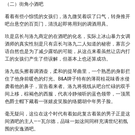
（二）街角小酒吧
看着有些小惊慌的女孩们，洛九微笑着叹了口气，转身推开
吧台悬空的百页门，清洗起即将用到的调酒用具。
玖是店长与洛九商定的在酒吧的化名，实际上冰山暴力女调
酒师的真实性别是只有店长与洛九二人知道的秘密，寡言少
语自然也是为了减少露馅的可能，从这点来看虽然让店内打
工的女孩们产生了些误解，但基本上也还算成功。
洛九低头擦着调酒壶，柔和的提琴曲里，一个熟悉的身影拦
住了他身前暖色的灯光。B&A牌子特有的薄荷桂花味香水侵
袭着他的鼻子，宣告着来者。洛九将视线从吧台忙碌的双手
间上移，棕褐色的西服，代表冷静倾听的蓝色领带，一顶黑
色爵士帽下藏着一张嬉皮笑脸的络腮胡中年男子脸。
毫无疑问，这位在这个时代有着如此复古着装的男子正是这
间酒吧的主人——瓦尔德，品味一如这间同样充满世纪初氛
围的安逸酒吧。