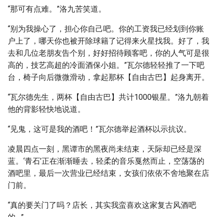
“那可有点难。”洛九苦笑道。
“别为我操心了，担心你自己吧。你的工资我已经划到你账
户上了，哪天你也被开除球籍了记得来火星找我。好了，我
去和几位老朋友告个别，好好招待顾客吧，你的人气可是很
高的，技艺高超的冷面酒保小姐。”瓦尔德轻轻推了一下吧
台，椅子向后微微滑动，拿起那杯【自由古巴】起身离开。
“瓦尔德先生，两杯【自由古巴】共计1000银星。”洛九朝着
他的背影轻快地说道。
“见鬼，这可是我的酒吧！”瓦尔德举起酒杯以示抗议。
凌晨四点一刻，黑谭市的黑夜尚未结束，天际却已经是深
蓝。‘青石’正在渐渐睡去，轻柔的音乐戛然而止，空荡荡的
酒吧里，最后一次营业已经结束，女孩们依依不舍地聚在店
门前。
“真的要关门了吗？店长，其实我蛮喜欢这家复古风酒吧