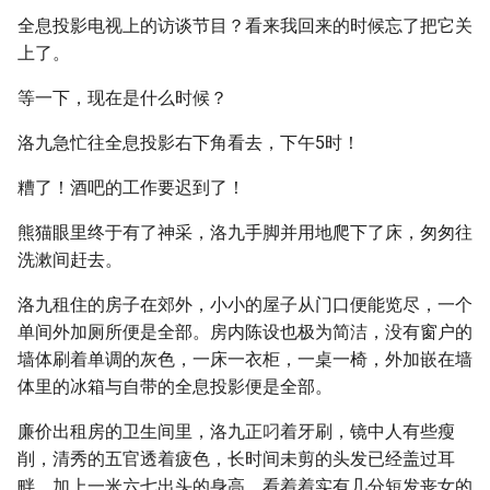
全息投影电视上的访谈节目？看来我回来的时候忘了把它关
上了。
等一下，现在是什么时候？
洛九急忙往全息投影右下角看去，下午5时！
糟了！酒吧的工作要迟到了！
熊猫眼里终于有了神采，洛九手脚并用地爬下了床，匆匆往
洗漱间赶去。
洛九租住的房子在郊外，小小的屋子从门口便能览尽，一个
单间外加厕所便是全部。房内陈设也极为简洁，没有窗户的
墙体刷着单调的灰色，一床一衣柜，一桌一椅，外加嵌在墙
体里的冰箱与自带的全息投影便是全部。
廉价出租房的卫生间里，洛九正叼着牙刷，镜中人有些瘦
削，清秀的五官透着疲色，长时间未剪的头发已经盖过耳
畔，加上一米六七出头的身高，看着着实有几分短发丧女的