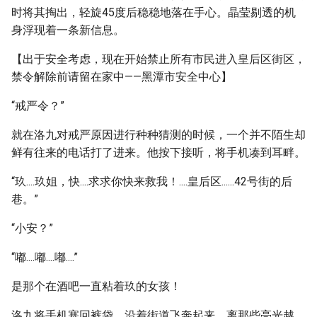
时将其掏出，轻旋45度后稳稳地落在手心。晶莹剔透的机
身浮现着一条新信息。
【出于安全考虑，现在开始禁止所有市民进入皇后区街区，
禁令解除前请留在家中——黑潭市安全中心】
“戒严令？”
就在洛九对戒严原因进行种种猜测的时候，一个并不陌生却
鲜有往来的电话打了进来。他按下接听，将手机凑到耳畔。
“玖....玖姐，快....求求你快来救我！....皇后区......42号街的后
巷。”
“小安？”
“嘟....嘟....嘟....”
是那个在酒吧一直粘着玖的女孩！
洛九将手机塞回裤袋，沿着街道飞奔起来。离那些亮光越