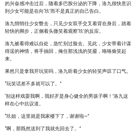
的兴奋感冲击过后，随着多巴胺分泌的下降，洛九很快意识
到少女可能是在向‘玖’而不是真正的自己告白。
洛九悄悄往少女瞥去，只见少女双手交叉着背在身后，踏着
轻快的脚步，正侧着头微笑着观察‘玖’的反应。
洛九被看得难以自处，急忙别过脸去。见此，少女带着计谋
得逞的神情，将手抽回，掩住那浅浅的笑靥，咯咯偷笑起
来。
果然只是拿我开玩笑吗，洛九听着少女的轻笑声叹了口气。
“玩笑话差不多就可以了。”
‘别这样戏耍我啊，我好歹是身心健全的男孩子啊！’洛九这
样在心中抗议道。
“玖姐，这里就是我家楼下了，谢谢啦~”
“啊，那既然送到了我就先回去了。”