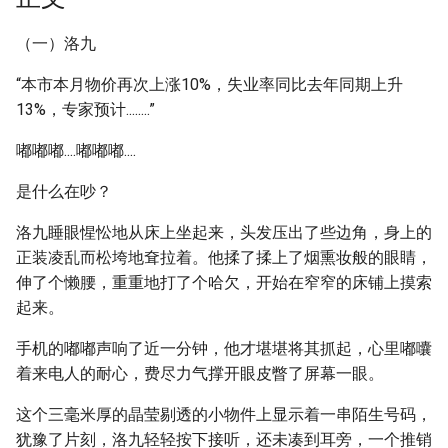
（一）洛九
“本市本月物价再次上涨10%，失业率同比去年同期上升
13%，专家预计........”
嘟嘟嘟....嘟嘟嘟....
是什么在吵？
洛九睡眼惺忪地从床上坐起来，头发压出了些边角，身上的
正装凌乱而松垮地耷拉着。他揉了揉上了烟熏妆般的眼睛，
伸了个懒腰，重重地打了个哈欠，开始在窄窄的床铺上摸索
起来。
手机的嘟嘟声响了近一分钟，他才堪堪将其抓起，心里嘟囔
着来电人的耐心，费尽力气撑开眼皮瞥了屏幕一眼。
这个三毫米厚的晶莹剔透的小物件上显示着一串陌生号码，
犹豫了片刻，洛九轻轻按下接听，还未凑到耳旁，一个推销