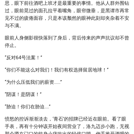
思，眼下前往酒吧上班才是最重要的事情。他从人群外围钻
过，眼前晃过的面孔拉平着嘴角，眼帘微垂，是黑谭市再常
见不过的疲倦面容，只是本该颓然的眼神此刻却夹杂着不安
与不满。
眼前人身侧影很快落到了身后，背后传来的声声抗议却不曾
停止。
“反对64号法案！”
“你们不能这么对我们！我们有权选择留居地球！”
“为什么压低我们的薪资.......”
“阴谋！是阴谋！”
“胁迫！你们在胁迫.....”
愤怒的控诉渐渐淡去，‘青石’的招牌已经近在眼前。看了眼
手表，再有十分钟该开始夜间营业了，洛九迈步小跑，无视
那个蹲在门口的纹身小痞吹出的轻佻口哨，伸手推开酒吧的