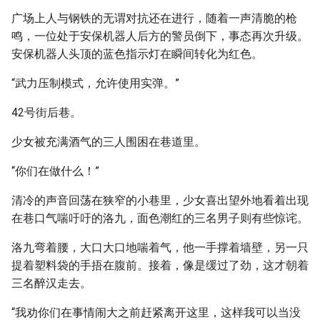
广场上人与钢铁的无谓对抗还在进行，随着一声清脆的枪
鸣，一位处于安保机器人后方的警员倒下，事态再次升级。
安保机器人头顶的蓝色指示灯在瞬间转化为红色。
“武力压制模式，允许使用实弹。”
42号街后巷。
少女被充满酒气的三人围困在巷道里。
“你们在做什么！”
清冷的声音回荡在狭窄的小巷里，少女喜出望外地看着出现
在巷口气喘吁吁的洛九，面色潮红的三名男子则有些惊诧。
洛九弯着腰，大口大口地喘着气，他一手撑着墙壁，另一只
提着塑料袋的手捂在腹前。接着，像是缓过了劲，这才朝着
三名醉汉走去。
“我劝你们在事情闹大之前赶紧离开这里，这样我可以当没