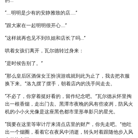
的....”
“.....明明是少有的安静雅致的店......”
“跟大家在一起明明很开心.....”
“这样就再也见不到玖姐和店长了吗....”
哄着女孩们离开，瓦尔德转过身来：
“是时候告别了。”
“那么皇后区酒保女王扮演游戏就到此为止了，我去把衣服
换下来。”洛九摆了摆手，朝着店内的洗手间走去。
“不必了，你穿着挺好看的，留作纪念吧。”瓦尔德从怀里掏
出一根香烟，走出门去。黑潭市夜晚的风有些凌冽，防风火
机的小小火光像是这座黑色都市里形单影只的星光。
“我要在这里等审计厅来清点店里的财产，你先走吧。”他吐
出一个烟圈，看着它在夜风中消逝，转头对着跟随他步入风