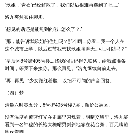
“玖姐，‘青石’已经解散了，我们以后很难再遇到了吧......”
洛九突然顿住脚步。
“想见的话还是能见到的啦...怎么了？.”
“那，能告诉我玖姐的住址吗？那个啊.....你看.....我一个人在
这个城市上学，以后过节我想找玖姐聊聊天....可...可以吗？”
“皇后区8号街405号楼.....找我的话记得先联络，给我点准备
时间，等我下来接你。那么再见。”洛九继续向前走去。
“再....再见....”少女微红着脸，以细不可闻的声音回答。
（四）梦
清晨六时零五分，8号街405号楼7层，廉价公寓区。
没有温度的偏蓝灯光在走廊里闪烁着，明暗交错里，洛九能
看到一名神秘的长袍大檐帽男斜斜地靠在花台旁，百无聊赖
地跺着脚。