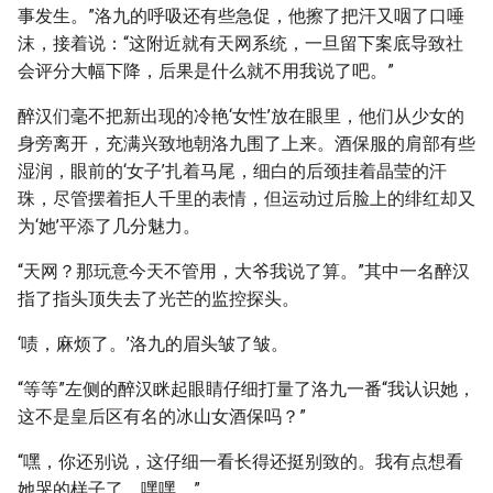
事发生。”洛九的呼吸还有些急促，他擦了把汗又咽了口唾
沫，接着说：“这附近就有天网系统，一旦留下案底导致社
会评分大幅下降，后果是什么就不用我说了吧。”
醉汉们毫不把新出现的冷艳‘女性’放在眼里，他们从少女的
身旁离开，充满兴致地朝洛九围了上来。酒保服的肩部有些
湿润，眼前的‘女子’扎着马尾，细白的后颈挂着晶莹的汗
珠，尽管摆着拒人千里的表情，但运动过后脸上的绯红却又
为‘她’平添了几分魅力。
“天网？那玩意今天不管用，大爷我说了算。”其中一名醉汉
指了指头顶失去了光芒的监控探头。
‘啧，麻烦了。’洛九的眉头皱了皱。
“等等”左侧的醉汉眯起眼睛仔细打量了洛九一番“我认识她，
这不是皇后区有名的冰山女酒保吗？”
“嘿，你还别说，这仔细一看长得还挺别致的。我有点想看
她哭的样子了，嘿嘿。”