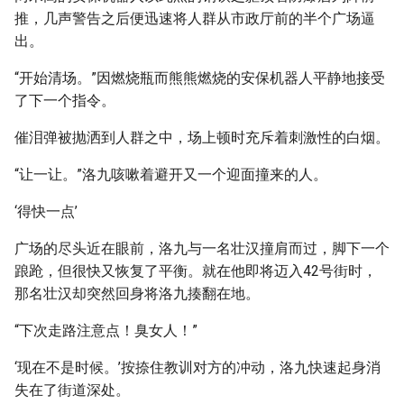
推，几声警告之后便迅速将人群从市政厅前的半个广场逼
出。
“开始清场。”因燃烧瓶而熊熊燃烧的安保机器人平静地接受
了下一个指令。
催泪弹被抛洒到人群之中，场上顿时充斥着刺激性的白烟。
“让一让。”洛九咳嗽着避开又一个迎面撞来的人。
‘得快一点’
广场的尽头近在眼前，洛九与一名壮汉撞肩而过，脚下一个
踉跄，但很快又恢复了平衡。就在他即将迈入42号街时，
那名壮汉却突然回身将洛九揍翻在地。
“下次走路注意点！臭女人！”
‘现在不是时候。’按捺住教训对方的冲动，洛九快速起身消
失在了街道深处。