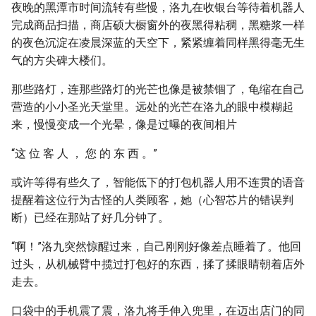
夜晚的黑潭市时间流转有些慢，洛九在收银台等待着机器人
完成商品扫描，商店硕大橱窗外的夜黑得粘稠，黑糖浆一样
的夜色沉淀在凌晨深蓝的天空下，紧紧缠着同样黑得毫无生
气的方尖碑大楼们。
那些路灯，连那些路灯的光芒也像是被禁锢了，龟缩在自己
营造的小小圣光天堂里。远处的光芒在洛九的眼中模糊起
来，慢慢变成一个光晕，像是过曝的夜间相片
“这 位 客 人 ， 您 的 东 西 。”
或许等得有些久了，智能低下的打包机器人用不连贯的语音
提醒着这位行为古怪的人类顾客，她（心智芯片的错误判
断）已经在那站了好几分钟了。
“啊！”洛九突然惊醒过来，自己刚刚好像差点睡着了。他回
过头，从机械臂中揽过打包好的东西，揉了揉眼睛朝着店外
走去。
口袋中的手机震了震，洛九将手伸入兜里，在迈出店门的同