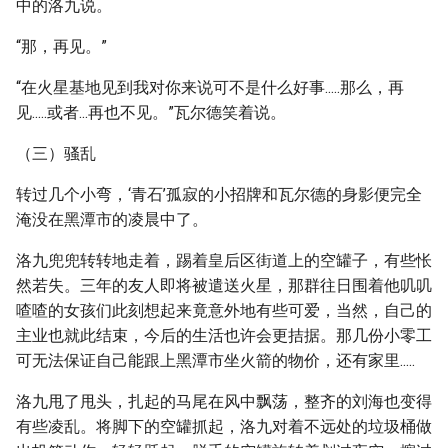
中的洛九说。
“那，再见。”
“在火星基地见到我对你来说可不是什么好事.....那么，再
见.....或者...再也不见。”瓦尔德笑着说。
（三）骚乱
转过几个小弯，‘青石’孤寂的小招牌和瓦尔德的身影便完全
淹没在黑潭市的凌晨中了。
洛九兜兜转转地走着，踢着皇后区街道上的空罐子，有些怅
然若失。三年的友人即将被遣送火星，那群往日围着他叽叽
喳喳的女孩们此刻想起来竟意外地有些可爱，当然，自己的
主业也就此结束，今后的生活也许会更拮据。那几份小零工
可无法保证自己能跟上黑潭市坐火箭的物价，还有家里.....
洛九甩了甩头，扎起的马尾在风中飘荡，整齐的刘海也变得
有些凌乱。将脚下的空罐抓起，洛九对着不远处的垃圾桶做