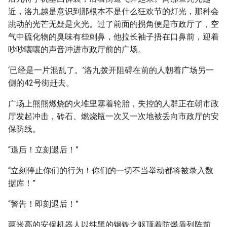
近，洛九越是意识到那根本不是什么狂欢节的灯光，那种会
跳动的光芒无疑是火光。过了前面的拐角便是市政厅了，空
气中硫化物的臭味有些刺鼻，他拉长袖子捂在口鼻前，迎着
吵吵嚷嚷的声音冲进市政厅前的广场。
‘已经是一片混乱了。’洛九拨开阻碍在前的人朝着广场另一
侧的42号街赶去。
广场上熊熊燃烧的火堆里塞着轮胎，失控的人群正在朝市政
厅发起冲击，砖石、燃烧瓶一次又一次地被丢向市政厅的安
保防线。
“退后！立刻退后！”
“立刻停止你们的行为！你们的一切不当举动都将被录入数
据库！”
“警告！即刻退后！”
两米高的安保机器人以纯黑的钢铁之躯顶着防爆盾列阵前