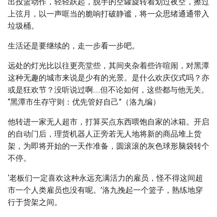
出投篮动作，轻轻跃起，脱手的空罐旋转着划过夜空，擦过
上弦月，以一声哐当的脆响打破静谧，将一众思绪通通带入
垃圾桶。
生活还是要继续的，走一步看一步吧。
远处的灯光比以往更亮堂些，其间夹杂着些许喧闹，对黑潭
这种无趣的城市来说是少有的光景。是什么欢庆仪式吗？亦
或是狂欢节？没听说过啊.....但不论如何，这些都与他无关。
“黑潭市生存守则：优先管好自己”（洛九编）
他转进一家无人超市，打算买点东西喂饱自家的冰箱。开启
的自动门后，理货机器人正旁若无人地将新的商品堆上货
架，为即将开始的一天作准备，圆滚滚的灰色球形脑袋转个
不停。
‘老板们一定喜欢这种永远充满活力的雇员，怪不得这间超
市一个人类雇员也没有呢。’洛九挽起一个篮子，熟练地穿
行于货架之间。