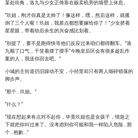
某处街角，洛九与少女正倚靠在贩卖机旁的墙壁上休息。
“玖姐，刚才你真是太帅了！像这样，嘿，然后这样，就撂
倒了三个人喔！玖姐，我差点都想要嫁给你了！”少女挤着
星星眼，带着劫后余生的兴奋感比划着。
“别提了，要不是跑得快等他们反应过来咱们都得翻车。”洛
九顺了口气，干笑着摆了摆手“今晚皇后区会有很多趁乱作
案的人，我送你回去吧。”
小城的主街道仍旧躁动不安，小径里却只有两人细碎错落的
脚步声。
“那个....玖姐。”
“什么？”
“现在想起来有点对不起你，毕竟玖姐也是女孩子，情急之
下就把你叫过来了。没考虑到你可能和我一样陷入危险....那
个....抱歉....”