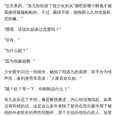
“没关系的。”洛九轻轻按了按少女的头“酒吧里哪个醉鬼不被
我揍得服服帖帖的。不过....藏得不错，能拖那么久你也挺机
灵的嘛。”
“嘿嘿，话说玖姐谈过恋爱吗？”
“没有。”
“为什么呢？”
“因为很麻烦啊....”
少女眼中闪过一丝精光，她拍了拍洛九的肩膀，双手合为传
声筒，凑到身旁耳语道：“人家喜欢玖姐。”
“嗯？欸？等一下，你刚刚说什么？”
洛九反应迟了半拍，像是断线重连，内心却涟漪四起。如果
没有听错的话，这是这么多年来除了那些在荷尔蒙作用下被
他的外表欺诈的男性同胞外，首个主动向他告白的人。短暂