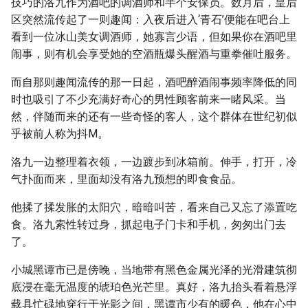
技巧的洛九作为酒吧的调酒师和半个安保员。数月后，皇后
区突然流传起了一则趣闻：入夜后进入‘青石’便能在吧台上
看到一位冰山美女调酒师，她寡言少语，但如果你在酒吧里
闹事，则有机会享受她的空酒瓶爆头醒酒与重拳催吐服务。
而自那则趣闻流传的那一日起，酒吧醉酒闹事频率降低的同
时也吸引了不少充满好奇心的男性顾客前来一睹风采。当
然，伴随而来的还有一些奇怪的客人，这个群体在世纪初似
乎被前人称为抖M。
洛九一边整理着衣领，一边踱步到冰箱前。伸手，打开，冷
气扑面而来，里面却没有洛九预想的即食食品。
他揉了揉发胀的太阳穴，暗暗叫苦，看来自己又忘了添置吃
食。洛九索性转过身，抓起电子门卡和手机，匆匆出门去
了。
小城黑谭市已是傍晚，当地带有黑色金属光泽的光滑建筑彻
底浸在毫无温度的琥珀色光芒里。真好，洛九抬头看着悬浮
载具忙碌地穿行于光影之间，黑谭市少有的暖色，他在心中