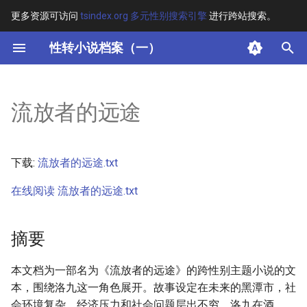
更多资源可访问
tsindex.org 多元性别搜索引擎
进行跨站搜索。
键
性转小说档案（一）
入
摘要
以
流放者的远途
开
其他信息 [Processed Page
Metadata]
始
下载:
流放者的远途.txt
搜
正文
在线阅读 流放者的远途.txt
索
摘要
本文档为一部名为《流放者的远途》的跨性别主题小说的文
本，围绕洛九这一角色展开。故事设定在未来的黑潭市，社
会环境复杂，经济压力和社会问题层出不穷。洛九在酒