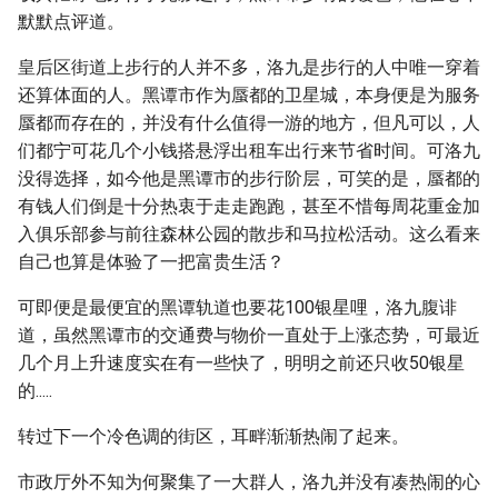
默默点评道。
皇后区街道上步行的人并不多，洛九是步行的人中唯一穿着
还算体面的人。黑谭市作为蜃都的卫星城，本身便是为服务
蜃都而存在的，并没有什么值得一游的地方，但凡可以，人
们都宁可花几个小钱搭悬浮出租车出行来节省时间。可洛九
没得选择，如今他是黑谭市的步行阶层，可笑的是，蜃都的
有钱人们倒是十分热衷于走走跑跑，甚至不惜每周花重金加
入俱乐部参与前往森林公园的散步和马拉松活动。这么看来
自己也算是体验了一把富贵生活？
可即便是最便宜的黑谭轨道也要花100银星哩，洛九腹诽
道，虽然黑谭市的交通费与物价一直处于上涨态势，可最近
几个月上升速度实在有一些快了，明明之前还只收50银星
的.....
转过下一个冷色调的街区，耳畔渐渐热闹了起来。
市政厅外不知为何聚集了一大群人，洛九并没有凑热闹的心