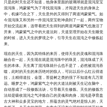
只是此时天生还不知道，他身体里面的玻璃球就是混沌至宝
混沌珠，鸿蒙紫气为了寻找混沌珠，才闯进天生的身体之
中，机缘巧合之下，天生意外的又得到了两道鸿蒙紫气。如
今混沌珠又和另外一件混沌至宝乾坤鼎到了一起，两件宝物
开始交流起来，连带着把天生得到的两道鸿蒙紫气也激活了
开来，鸿蒙紫气之中的大道法则，天道至理开始在天生睡觉
的时候，进入天生的梦境之中，引导天生在混沌之中修炼起
来。
现在的天生，因为其特殊的来历，使得天生的灵魂和混沌珠
融合在一起，天生现在就是混沌珠中的珠灵，混沌珠成了天
生的本体。天生离了混沌珠就什么也不是了，必然被混沌吞
噬，此时的天生的来历绝对的惊人，可比以后什么红云得道
拉，土精得道拉，金莲，菩提树之类的强了不知道有几万里
远。睡梦之中，鸿蒙紫气之中的大道法则被天生记在脑中，
自动形成了一段修炼法诀，引导着天生修炼。天生的修炼方
法却是吸收混沌之气淬炼自己的灵魂和肉身，混沌是孕育盘
古大神和众多灵宝的地方，所蕴含的灵气绝对是惊人的，天