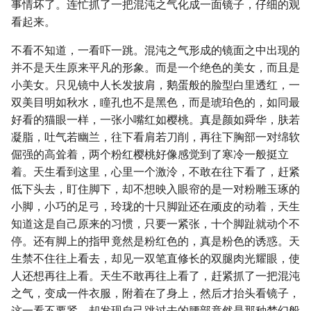
事情坏了。连忙抓了一把混沌之气化成一面镜子，仔细的观
看起来。
不看不知道，一看吓一跳。混沌之气形成的镜面之中出现的
并不是天生原来平凡的形象。而是一个绝色的美女，而且是
小美女。只见镜中人长发披肩，鹅蛋般的脸型白里透红，一
双美目明如秋水，瞳孔也不是黑色，而是琥珀色的，如同最
好看的猫眼一样，一张小嘴红如樱桃。真是颜如舜华，肤若
凝脂，吐气若幽兰，往下看肩若刀削，再往下胸部一对绵软
倔强的高耸着，两个粉红樱桃好像感觉到了寒冷一般挺立
着。天生看到这里，心里一个激泠，不敢在往下看了，赶紧
低下头去，盯住脚下，却不想映入眼帘的是一对粉雕玉琢的
小脚，小巧的足弓，玲珑的十只脚趾还在顽皮的动着，天生
知道这是自己原来的习惯，只要一紧张，十个脚趾就动个不
停。还有脚上的指甲竟然是粉红色的，真是粉色的诱惑。天
生禁不住往上看去，却见一双笔直修长的双腿肉光耀眼，使
人还想再往上看。天生不敢再往上看了，赶紧抓了一把混沌
之气，变成一件衣服，附着在了身上，然后才抬头看镜子，
这一看不要紧，却发现自己跳过去的腰部竟然是那种梦幻般