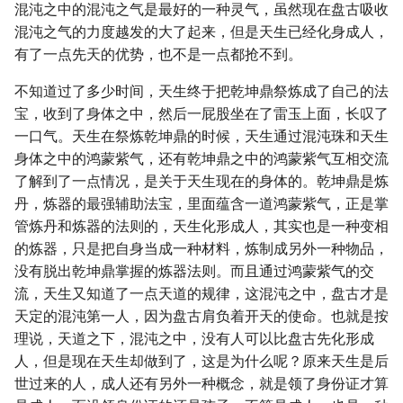
混沌之中的混沌之气是最好的一种灵气，虽然现在盘古吸收
混沌之气的力度越发的大了起来，但是天生已经化身成人，
有了一点先天的优势，也不是一点都抢不到。
不知道过了多少时间，天生终于把乾坤鼎祭炼成了自己的法
宝，收到了身体之中，然后一屁股坐在了雷玉上面，长叹了
一口气。天生在祭炼乾坤鼎的时候，天生通过混沌珠和天生
身体之中的鸿蒙紫气，还有乾坤鼎之中的鸿蒙紫气互相交流
了解到了一点情况，是关于天生现在的身体的。乾坤鼎是炼
丹，炼器的最强辅助法宝，里面蕴含一道鸿蒙紫气，正是掌
管炼丹和炼器的法则的，天生化形成人，其实也是一种变相
的炼器，只是把自身当成一种材料，炼制成另外一种物品，
没有脱出乾坤鼎掌握的炼器法则。而且通过鸿蒙紫气的交
流，天生又知道了一点天道的规律，这混沌之中，盘古才是
天定的混沌第一人，因为盘古肩负着开天的使命。也就是按
理说，天道之下，混沌之中，没有人可以比盘古先化形成
人，但是现在天生却做到了，这是为什么呢？原来天生是后
世过来的人，成人还有另外一种概念，就是领了身份证才算