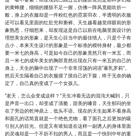
的黄蜂腰，细细的腰肢不足一握，仿佛一阵风竟能吹折一
般，身上的衣服却是一件粉红色的霓裳羽衣，半透明的衣服
还可以看见里面的红肚兜和亵裤。天生越看越觉得眼前的形
象熟悉，仔细想来，却发现这是自己以前在电脑里面设计的
理想美女的形象，是天生心目当中的最佳情人，只是个子有
点小，本来天生设计的形象是一个标准的模特身材，最少都
要一米七的身高，可是如今自己的形象竟然只有一米五，而
且一米七的成年美女的胸部竟然出现在只有一米五的自己的
身上，天生的脑中出现了一个非常淫荡的词语“暴乳罗莉”。
然后天生隔着自己的衣服摸了摸自己的下腹，终于无奈的确
定了，自己真的变成了一个女孩儿。
“老天，怎么会变成这样？”天生冲着无边的混沌大喊到，只
是声音一出口，却变成了清脆，甜美的嗓音，天生郁闷的坐
在了旁边的乾坤鼎上，低头不语。现在的天生如果不看身高
和面孔的话简直就是一个绝色尤物，看了面孔之后更加的吸
引别人的目光。但是又有谁知道在这样一副诱人的身体里面
的灵魂却是一个不折不扣的男人，而且是一个快到中年的童