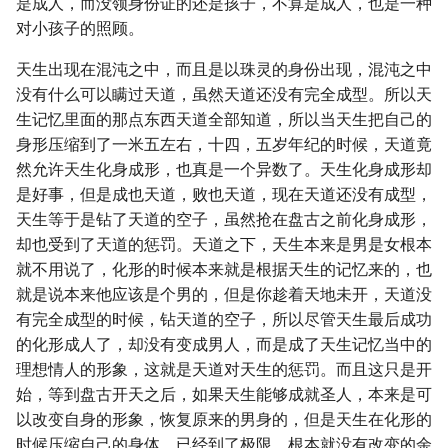
是成人，而没领身份证的还是孩子，不算是成人，也是一种
对小孩子的照顾。
天生出现在混沌之中，而且是以珠灵的身份出现，混沌之中
没有什么可以瞒过天道，虽然天道还没有完全成型。所以天
生记忆里面的那点东西天道全部知道，所以当天生把自己的
身形压缩到了一米五左右，十四，五岁年纪的时候，天道竟
然允许天生化身成形，也真是一个异数了。天生化身成形却
是好事，但是成也天道，败也天道，现在天道还没有成型，
天生等于是钻了天道的空子，虽然抢在盘古之前化身成形，
却也受到了天道的惩罚。天道之下，天生本来是男是女根本
就不用说了，化形的时候本来就是根据天生的记忆来的，也
就是说本来他应该是个男的，但是你趁着天地未开，天道没
有完全成型的时候，钻天道的空子，所以尽管天生最后成功
的化形成人了，却没有变成男人，而是成了天生记忆当中的
理想情人的形象，这就是天道对天生的惩罚。而且这只是开
始，等到盘古开天之后，如果天生能够成就圣人，本来是可
以改变自身的形象，恢复原来的男身的，但是天生在化形的
时候压缩自己的身体，已经到了极限，根本就没有改变的余