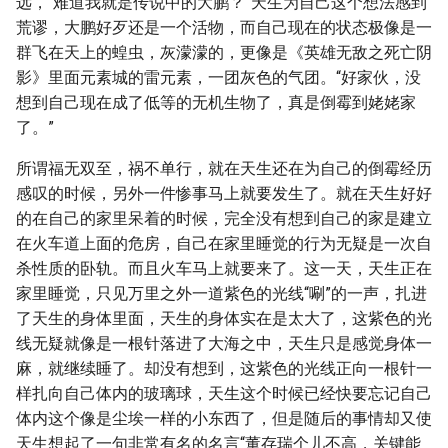
远，“难道我就是传说中的大鹏？”天生为自己这个想法感到
荒谬，大鹏好歹还是一个活物，而自己现在的状态极像是一
群飞在天上的蝗虫，灰濛濛的，更像是《英雄无敌之死亡阴
影》里面元素城的雷元素，一团灰色的气团。“好家伙，没
想到自己现在成了低等的无机生物了，真是倒霉到姥姥家
了。”
所谓福无双至，祸不单行，就在天生还在为自己的倒霉经历
感叹的时候，另外一件惨事马上就要发生了。就在天生好好
的在自己的家里呆着的时候，完全没有想到自己的家是建立
在火车道上面的危房，自己在家里睡觉的行为无疑是一次自
杀性质的卧轨。而且火车马上就要来了。这一天，天生正在
家里睡觉，只见万里之外一道紫色的光线“唰”的一声，扎进
了天生的身体里面，天生的身体实在是太大了，这紫色的光
线无疑就像是一根针落进了大海之中，天生只是感觉身体一
麻，就继续睡了。却没有想到，这紫色的光线正向一根针一
样扎向自己体内的玻璃球，天生这个时候已经快要忘记自己
体内这个像是尘埃一样的小东西了，但是随后的事情却又使
天生想起了一句非常有名的名言“董存瑞个儿不高，关键能