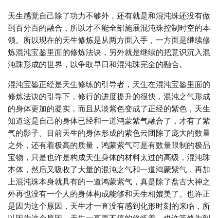
天生感觉自己除了功力不够外，还有就是和混沌珠还没有做
到百分百的融合，所以才不能全部施展混沌珠控制时空的本
领。所以现在的天生修炼是从两方面入手，一方面是继续修
炼混沌宝鉴里面的修炼法诀，另外就是继续的把意识沉入混
沌珠形成的世界，以争取早日和混沌珠完全的融合。
混沌宝鉴正经是天生修练的引导者，天生在混沌宝鉴里面的
修炼法诀的引导下，修行的进度提升的很快，混沌之气形成
的身体更加的凝实，而且从淡紫色变成了正经的紫色，天生
知道这是自己的身体已经和一道鸿蒙紫气融合了，才有了紫
气的影子。目前天生的身体形成的紫色云团除了庞大的数量
之外，还有着极高的质量，鸿蒙紫气可是有数量限制的极品
宝物，只是也许是构成天生身体的材料太过的高级，混沌珠
本体，然后又吸收了大量的混沌之气和一道鸿蒙紫气，再加
上混沌珠本身就具有的一道鸿蒙紫气，真是除了盘古大神之
外再也没有一个人的身体构成能够和天生相媲美了。也许正
是因为这个原因，天生才一直没有感到化形时刻的来临，所