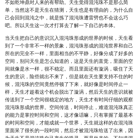
不如乾坤鼎对人来的有帮助。天生觉得混沌珠不是那么简
单，当然这不是天生在猜测，天生也是有理由的，为什么自
己会回到混沌之中，就是拣了混沌珠遭雷劈也不会这么巧
吧。所以天生这一次才打算去了解一下自己的本体。
当天生把自己的意识沉入混沌珠形成的世界的时候，天生看
到了一个非常不一样的景象，混沌珠形成的混沌世界和自己
所在的完全不一样，里面相当的不平静，好像分成了好多的
空间，别问天生是怎么知道的，这是天生的直觉，里面的空
间就像是水一样，很不稳定。而且里面还有漩涡，吸住了天
生的意识，险些就出不来了，但是就在天生要支持不住的时
候，混沌珠的空间竟然停顿了下来，就好像是时间停止一
样，天生才趁着这个机会脱出了漩涡，然后天生的意识就被
传送到了一个空间很稳定的地方，天生才有时间仔细的观察
混沌珠形成的世界。空间传送，时间停止，难道混沌珠真正
的能力是掌控时间和空间，这才像话嘛，只有掌握了最基本
的时间和空间，才能成就一个世界，天生就这样的在混沌珠
里面呆了很长的一段时间，然后才被混沌珠给送了出来，因