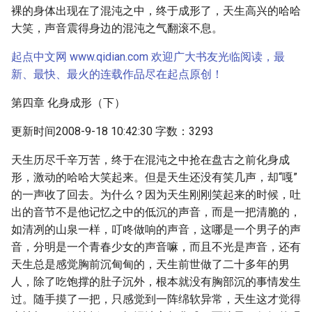
裸的身体出现在了混沌之中，终于成形了，天生高兴的哈哈
大笑，声音震得身边的混沌之气翻滚不息。
起点中文网 www.qidian.com 欢迎广大书友光临阅读，最
新、最快、最火的连载作品尽在起点原创！
第四章 化身成形（下）
更新时间2008-9-18 10:42:30 字数：3293
天生历尽千辛万苦，终于在混沌之中抢在盘古之前化身成
形，激动的哈哈大笑起来。但是天生还没有笑几声，却“嘎”
的一声收了回去。为什么？因为天生刚刚笑起来的时候，吐
出的音节不是他记忆之中的低沉的声音，而是一把清脆的，
如清冽的山泉一样，叮咚做响的声音，这哪是一个男子的声
音，分明是一个青春少女的声音嘛，而且不光是声音，还有
天生总是感觉胸前沉甸甸的，天生前世做了二十多年的男
人，除了吃饱撑的肚子沉外，根本就没有胸部沉的事情发生
过。随手摸了一把，只感觉到一阵绵软异常，天生这才觉得