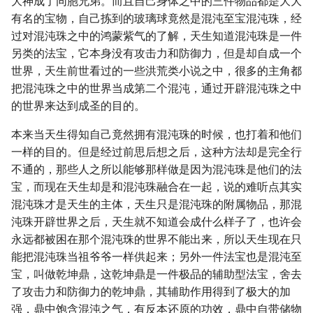
大神成了同胞兄弟。而且自己身体之中的三件物品都是大大
有名的宝物，自己拣到的玻璃球竟然是混沌至宝混沌珠，经
过对混沌珠之中的鸿蒙紫气的了解，天生知道混沌珠是一件
另类的法宝，它本身没有攻击力和防御力，但是却自成一个
世界，天生前世看过的一些洪荒类小说之中，很多的主角都
把混沌珠之中的世界当成第二个混沌，通过开辟混沌珠之中
的世界来达到成圣的目的。
本来当天生得知自己竟然拥有混沌珠的时候，也打着和他们
一样的目的。但是经过前思后想之后，这种方法却是完全行
不通的，那些人之所以能够那样做是因为混沌珠是他们的法
宝，而现在天生却是和混沌珠融合在一起，说的难听点其实
混沌珠才是天生的主体，天生只是混沌珠的附属物品，那混
沌珠开辟世界之后，天生就不知道会成什么样子了，也许会
永远都被困在那个混沌珠的世界不能出来，所以天生现在只
能把混沌珠当祖爷爷一样供起来；另外一件法宝也是混沌至
宝，叫做乾坤鼎，这乾坤鼎是一件极品的辅助型法宝，舍去
了攻击力和防御力的乾坤鼎，其辅助作用得到了极大的加
强，鼎中饱含混沌之气，有反本还原的功效，鼎中自带储物