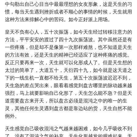
中勾勒出自己心目当中最最理想的女友形象，这是天生的习
惯，每当天生遇到挫折或者不顺心的事情的时候，天生就用
这种方法来排解心中的苦闷。如今正好派上用场。
皇天不负有心人，五十次振荡，如今天生经过转移注意力的
方法，平平安安的渡过了四十九次振荡波。其中虽然还是有
一些疼痛，但是却不是像第一次那样难熬，也不知道是天生
的方法有效，还是天生的精神已经适应了这种疼痛的感觉。
反正只要再来一次，天生就可以化形成人了。但是天生想的
太过的简单了，大道五十，天衍四十九，如今就是这天道之
下的一线生机一直都不给天生，第五十次振荡波迟迟不到，
天生急的差点哭出来，眼看着感觉到盘古哪里的脉动越来越
强烈，马上就要影响自己化形了，天生怎么能不急？但是天
道需要盘古来开天，所以盘古必须是混沌之中的唯一的生
灵，其他任何生灵遇到盘古都是靠边站的货，天生自然不能
例外。
天生感觉自己吸收混沌之气越来越困难，如今几乎吸收不到
了。没有了混沌之气的补充，天生化形越发的艰难起来。无