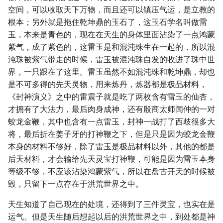
空间，可以收取天下万物，而且还可以镇压气运，是立教的
根本；另外就是拖住乾坤鼎的玉石了，这玉石学名叫做雷
玉，本来是青色的，现在在天生的身体里面沾染了一点鸿蒙
紫气，成了紫色的，这雷玉是和混沌珠生在一起的，所以混
沌珠被紫气带走的时候，雷玉被混沌珠自发的收进了珠中世
界，一只跟在了这里。雷玉虽然不如混沌珠和乾坤鼎，却也
是不可多得的先天灵物，用来炼丹，炼器都是极品材料，
《封神演义》之中的雷震子就是吃了两枚含有雷玉的仙杏，
才拥有了大法力，最后肉身成神，还有殷商太师闻仲的一对
蛟龙金鞭，其中也含有一点雷玉，封神一战打了西歧很多大
将，最后折在姜子牙的打神鞭之下，但是只是因为蛟龙金鞭
本身的材料不够好，除了雷玉是极品材料以外，其他的都是
后天材料，才会输给先天灵宝打神鞭，可能是因为雷玉本身
等级不够，不应该沾染鸿蒙紫气，所以在盘古开天的时候被
毁，只留下一点存在于洪荒世界之中。
天生知道了自己现在的处境，还得到了三件灵宝，也实在是
运气。但是天生随后想起以后的洪荒世界之中，到处都是神