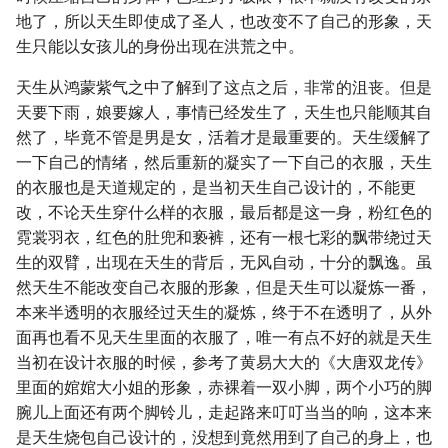
地了，所以天生即使成了圣人，也改变不了自己的形象，天
生只能以女孩儿的身份出现在洪荒之中。
天生从鸿蒙紫气之中了解到了这点之后，非常的沮丧。但是
天要下雨，娘要嫁人，事情已经发生了，天生也只能顺其自
然了，毕竟不管是男是女，活着才是最重要的。天生缓解了
一下自己的情绪，然后重新的凝实了一下自己的衣服，天生
的衣服也是天道规定的，是当初天生自己设计的，不能更
改，不论天生穿什么样的衣服，最后都是这一身，粉红色的
霓裳羽衣，红色的肚兜和亵裤，还有一根七彩的飘带绕过天
生的双臂，出现在天生的背后，无风自动，十分的飘逸。虽
然天生不能改变自己衣服的形象，但是天生可以凝炼一番，
本来半透明的衣服经过天生的凝炼，终于不在透明了，从外
面再也看不见天生里面的衣服了，唯一有点不好的就是天生
当初在设计衣服的时候，参考了黄易大大的《大唐双龙传》
里面的婠婠大小姐的形象，赤裸着一双小脚，两个小巧的脚
腕儿上面还有两个脚铃儿，走起路来叮叮当当的响，这本来
是天生烧包自己设计的，没想到竟然用到了自己的身上，也