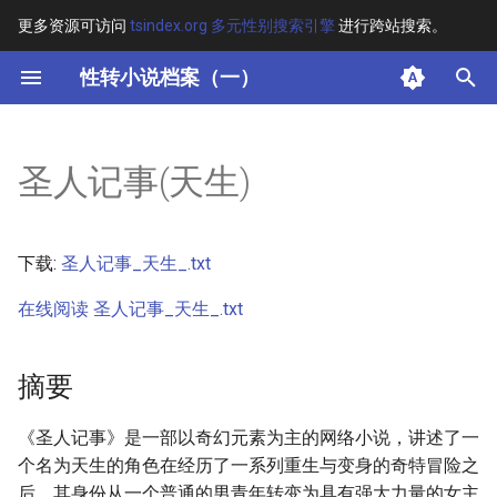
更多资源可访问
tsindex.org 多元性别搜索引擎
进行跨站搜索。
键
性转小说档案（一）
入
摘要
以
圣人记事(天生)
开
其他信息 [Processed Page
Metadata]
始
下载:
圣人记事_天生_.txt
搜
正文
在线阅读 圣人记事_天生_.txt
索
摘要
《圣人记事》是一部以奇幻元素为主的网络小说，讲述了一
个名为天生的角色在经历了一系列重生与变身的奇特冒险之
后，其身份从一个普通的男青年转变为具有强大力量的女主