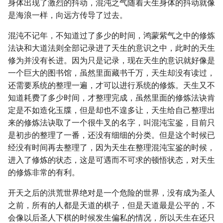
身体出现了激烈的抖动，混沌之气随着天生身体的抖动就像
是海浪一样，向远方传导了过去。
混沌不记年，不知道过了多少的时间，鸿蒙紫气之中的修炼
法诀和大道法则全部记录进了天生的意识之中，此时的天生
修为并没有长进。因为只是记录，现在天生的意识就好像是
一个巨大的图书馆，虽然里面藏书千万，天生却没有读过，
还需要系统的整理一遍，才可以进行系统的修炼。天生又不
知道耗费了多少时间，才整理完成，虽然里面的修炼法诀肯
定是不如造化玉牒，但是却也不遑多让，天生给自己整理出
来的修炼法诀取了一个很牛叉的名字，叫混沌宝鉴，目前只
是初步的整理了一番，还没有细细的分类。但是这个时候已
经没有时间再去整理了，因为天生在整理混沌宝鉴的时候，
进入了修炼的状态，这是可遇而不可求的顿悟状态，对天生
的修炼非常的有利。
开天之后的洪荒世界绝对是一个危险的世界，没有成为圣人
之前，所有的人都是天道的棋子，但是天道最是公平的，不
会像以后圣人下棋的时候发生偏私的情况，所以天生在还只