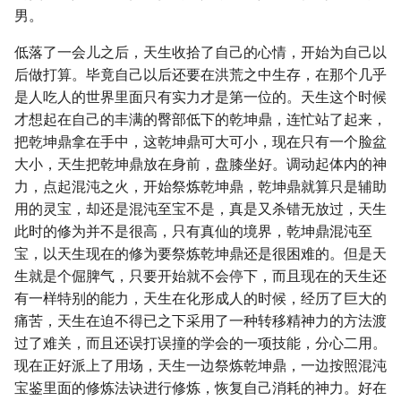
男。
低落了一会儿之后，天生收拾了自己的心情，开始为自己以
后做打算。毕竟自己以后还要在洪荒之中生存，在那个几乎
是人吃人的世界里面只有实力才是第一位的。天生这个时候
才想起在自己的丰满的臀部低下的乾坤鼎，连忙站了起来，
把乾坤鼎拿在手中，这乾坤鼎可大可小，现在只有一个脸盆
大小，天生把乾坤鼎放在身前，盘膝坐好。调动起体内的神
力，点起混沌之火，开始祭炼乾坤鼎，乾坤鼎就算只是辅助
用的灵宝，却还是混沌至宝不是，真是又杀错无放过，天生
此时的修为并不是很高，只有真仙的境界，乾坤鼎混沌至
宝，以天生现在的修为要祭炼乾坤鼎还是很困难的。但是天
生就是个倔脾气，只要开始就不会停下，而且现在的天生还
有一样特别的能力，天生在化形成人的时候，经历了巨大的
痛苦，天生在迫不得已之下采用了一种转移精神力的方法渡
过了难关，而且还误打误撞的学会的一项技能，分心二用。
现在正好派上了用场，天生一边祭炼乾坤鼎，一边按照混沌
宝鉴里面的修炼法诀进行修炼，恢复自己消耗的神力。好在