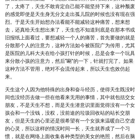
了，太疼了，天生不敢肯定自己能不能坚持下来，这种颓废
的感觉即使是天生身无分文走出孤儿院的时候也没有现在强
烈。于是天生开始想办法看能不能减轻这种痛苦，想来想
去，还真给天生想出来了，天生也不知道到底是在那本书或
旧报纸上面看过，要想减轻一个人的痛苦，首先要做的就是
分散那个人的注意力，这种方法如今被医院广为传用，尤其
是医院的儿科大夫在给小孩打针的时候，总是会拿一个玩具
来分散小孩的注意力，然后“唰”的一下，针就打完了。如果
这种方法不管用，绝对不会流传起来，所以天生也效仿起
来。
天生这个人因为他特殊的出身和奋斗经历，使得天生既没时
间也没经历去做一些在他看来无用的事情，其中就包括交女
朋友，不是天生不想，而是天生潜意识里面觉得没有一个女
孩会和一个没钱，没权，没前途的垃圾回收站的站长交朋
友，但是天生的心里还是很希望有一个女孩来温暖自己空虚
的心灵，所以这样的情况时间一长，天生就养成了一个习
惯，就是在网络上面收集各种类型的美女的艳照，然后在脑