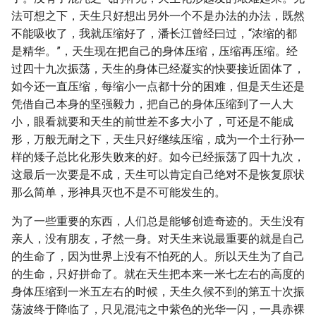
法可想之下，天生只好想出另外一个不是办法的办法，既然
不能吸收了，我就压缩好了，潘长江曾经曰过，“浓缩的都
是精华。”，天生现在把自己的身体压缩，压缩再压缩。经
过四十九次振荡，天生的身体已经凝实的快要接近固体了，
如今还一直压缩，每缩小一点都十分的困难，但是天生还是
凭借自己本身的坚强毅力，把自己的身体压缩到了一人大
小，眼看就要和天生的前世差不多大小了，可还是不能成
形，万般无耐之下，天生只好继续压缩，成为一个土行孙一
样的矮子总比化形失败来的好。如今已经振荡了四十九次，
这最后一次要是不成，天生可以肯定自己绝对不是恢复原状
那么简单，形神具灭也不是不可能发生的。
为了一些重要的东西，人们总是能够创造奇迹的。天生没有
亲人，没有朋友，孑然一身。对天生来说最重要的就是自己
的生命了，因为世界上没有不怕死的人。所以天生为了自己
的生命，只好拼命了。就在天生把本来一米七左右的高度的
身体压缩到一米五左右的时候，天生久候不到的第五十次振
荡波终于降临了，只见混沌之中紫色的光华一闪，一具赤裸