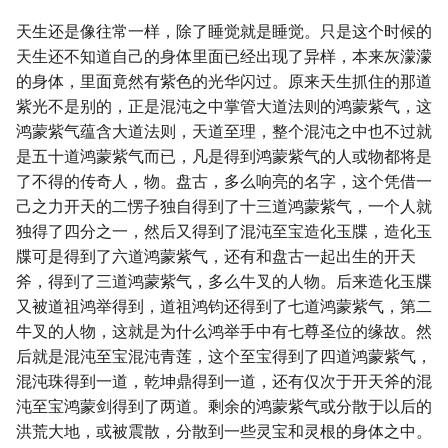
天生还是像往常一样，除了睡觉就是睡觉。只是这个时候的
天生还不知道自己的身体里面已经出现了异样，本来灰濛濛
的身体，里面竟然有紫色的光华闪过。原来天生抓住的那道
紫光不是别的，正是混沌之中掌管大道法则的鸿蒙紫气，这
鸿蒙紫气蕴含大道法则，天道至理，整个混沌之中也不过就
是五十道鸿蒙紫气而已，凡是得到鸿蒙紫气的人或物都将是
了不得的传奇人，物。盘古，多么响亮的名字，这个凭借一
己之力开天的二愣子独自得到了十三道鸿蒙紫气，一个人就
独得了四分之一，然后又得到了混沌至宝造化玉牒，造化玉
牒可是得到了六道鸿蒙紫气，还有和盘古一起出生的开天
斧，得到了三道鸿蒙紫气，多么牛叉的人物。后来造化玉牒
又被道祖鸿举得到，道祖鸿钧还得到了七道鸿蒙紫气，第二
牛叉的人物，这就是为什么鸿举手中有七尊圣位的缘故。然
后就是混沌至宝混沌青莲，这个至宝得到了四道鸿蒙紫气，
混沌珠得到一道，乾坤鼎得到一道，还有仅次于开天斧的混
沌至宝鸿蒙剑得到了两道。剩余的鸿蒙紫气或分散于以后的
洪荒大地，或被震散，分散到一些灵宝和灵根的身体之中。