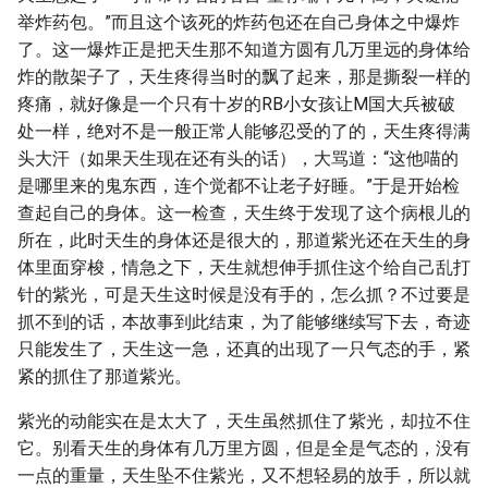
举炸药包。”而且这个该死的炸药包还在自己身体之中爆炸
了。这一爆炸正是把天生那不知道方圆有几万里远的身体给
炸的散架子了，天生疼得当时的飘了起来，那是撕裂一样的
疼痛，就好像是一个只有十岁的RB小女孩让M国大兵被破
处一样，绝对不是一般正常人能够忍受的了的，天生疼得满
头大汗（如果天生现在还有头的话），大骂道：“这他喵的
是哪里来的鬼东西，连个觉都不让老子好睡。”于是开始检
查起自己的身体。这一检查，天生终于发现了这个病根儿的
所在，此时天生的身体还是很大的，那道紫光还在天生的身
体里面穿梭，情急之下，天生就想伸手抓住这个给自己乱打
针的紫光，可是天生这时候是没有手的，怎么抓？不过要是
抓不到的话，本故事到此结束，为了能够继续写下去，奇迹
只能发生了，天生这一急，还真的出现了一只气态的手，紧
紧的抓住了那道紫光。
紫光的动能实在是太大了，天生虽然抓住了紫光，却拉不住
它。别看天生的身体有几万里方圆，但是全是气态的，没有
一点的重量，天生坠不住紫光，又不想轻易的放手，所以就