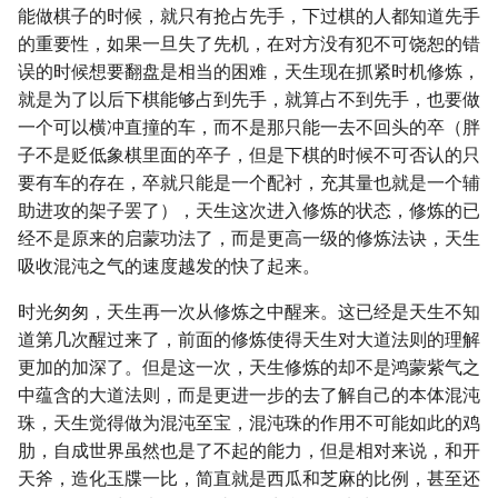
能做棋子的时候，就只有抢占先手，下过棋的人都知道先手
的重要性，如果一旦失了先机，在对方没有犯不可饶恕的错
误的时候想要翻盘是相当的困难，天生现在抓紧时机修炼，
就是为了以后下棋能够占到先手，就算占不到先手，也要做
一个可以横冲直撞的车，而不是那只能一去不回头的卒（胖
子不是贬低象棋里面的卒子，但是下棋的时候不可否认的只
要有车的存在，卒就只能是一个配衬，充其量也就是一个辅
助进攻的架子罢了），天生这次进入修炼的状态，修炼的已
经不是原来的启蒙功法了，而是更高一级的修炼法诀，天生
吸收混沌之气的速度越发的快了起来。
时光匆匆，天生再一次从修炼之中醒来。这已经是天生不知
道第几次醒过来了，前面的修炼使得天生对大道法则的理解
更加的加深了。但是这一次，天生修炼的却不是鸿蒙紫气之
中蕴含的大道法则，而是更进一步的去了解自己的本体混沌
珠，天生觉得做为混沌至宝，混沌珠的作用不可能如此的鸡
肋，自成世界虽然也是了不起的能力，但是相对来说，和开
天斧，造化玉牒一比，简直就是西瓜和芝麻的比例，甚至还