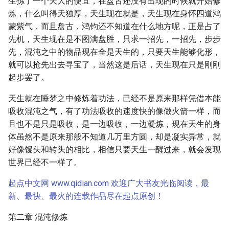
生拣了一个天大的便宜，在盘古还没有出现的时候就开始修
炼，什么叫得天独厚，天生现在就是，天生现在身怀四道鸿
蒙紫气，而且盘古，鸿钧还不知道在什么地方呢，正是占了
先机，天生现在是不图满盘胜，只求一招先，一招先，步步
先，混沌之中的物品现在全是天生的，只要天生能够化形，
就可以抢先出去寻宝了，当然这是后话，天生现在只是刚刚
起步罢了。
天生就在睡梦之中修炼着功法，已经不是原来那样凭借本能
吸收混沌之气，有了功法吸收的速度快的像做火箭一样，而
且也不是只是吸收，是一边吸收，一边凝炼，现在天生的身
体虽然不是原来那般不知道几万里方圆，却是凝实异常，就
好像馒头和转头的相比，相信只要天生一醒过来，就会发现
世界已经不一样了。
起点中文网 www.qidian.com 欢迎广大书友光临阅读，最
新、最快、最火的连载作品尽在起点原创！
第二章 混沌修炼