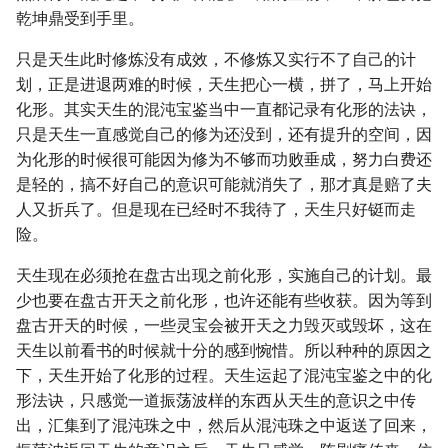
乾坤鼎受到手里。
只是天生此时修炼没有成效，不修炼又实行不了自己的计
划，正是进退两难的时候，天生把心一横，拼了，马上开始
化形。其实天生的混沌宝鉴当中一直都记录有化形的法诀，
只是天生一直感觉自己的修为还没到，还有提升的空间，因
为化形的时候很可能因为修为不够而功败垂成，努力白费还
是轻的，搞不好自己的意识可能就消失了，那才真是赔了夫
人又折兵了。但是现在已经时不我待了，天生只好铤而走
险。
天生现在必须抢在盘古出现之前化形，实施自己的计划。最
少也要在盘古开天之前化形，也许还能有些收获。因为等到
盘古开天的时候，一些灵宝会被开天之力毁灭或毁坏，这在
天生以前看书的时候就十分的感到惋惜。所以种种的原因之
下，天生开始了化形的过程。天生运起了混沌宝鉴之中的化
形法诀，只感觉一道振荡波样的东西从天生的意识之中传
出，汇集到了混沌珠之中，然后从混沌珠之中返送了回来，