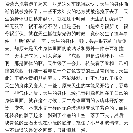
被紫光拖着跑了起来。只是这火车跑得忒快，天生的身体渐
渐的就被拉长了，一些不太结实的地方就被拖拉下去了，天
生的身体也是越来越小。就在这个时候，天生的机缘到了，
福无双至，祸不单行不假，但是还有一句是祸兮福所倚，福
兮祸所伏。就在天生抓住紫光跑的时候，竟然发生了撞车事
件，只听“咚”的一声，天生的身体一顿，头昏眼花的向后倒
去。却原来是天生身体里面的玻璃球和另外一件东西相撞
了。天生是气体，可以穿越一些东西，但是玻璃球不一样
啊，那是固体的啊。天生缓了一会儿，转头看了看和自己相
撞的东西，仔细一看却是一个古色古香的三足青铜鼎，天生
此时正躺在青铜鼎的旁边，不能移动。也不知道过了多久，
天生的身体又变大了一些，原来天生的本能又开始了，吞噬
了一些气体之后，天生的身体已经把青铜鼎包围在了自己的
身体里面。就在这个时候，天生身体里面的玻璃球开始发
烫，变色，本来水晶一样的无色玻璃球变成了紫色的，而且
还轻轻的飘了起来，飘到了小鼎的上空，落了下去，然后一
块青色的玉石出现在小鼎的底部，拖住了小鼎和玻璃球。天
生不知道这是怎么回事，只能顺其自然。