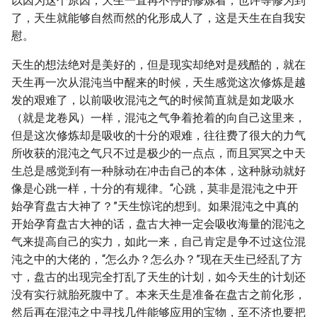
以因为这个原因，天生一直再不停的修炼着，也许等修为到
了，天生就能够自然而然的化形成人了，这是天生在自我安
慰。
天生的想法绝对是美好的，但是现实却绝对是残酷的，就在
天生再一次从混沌当中醒来的时候，天生感觉这次修炼是越
发的艰难了，以前吸收混沌之气的时候简直就是如龙吸水
（就是龙卷风）一样，混沌之气争着抢着的向自己这里来，
但是这次修炼却是吸收的十分的艰难，往往费了很大的力气
所收获的混沌之气只不过是极少的一点点，而且冥冥之中天
生总是感觉到有一种脉动在冲击自己的本体，这种脉动就好
像是心跳一样，十分的有规律。“心跳，莫非是混沌之中开
始孕育盘古大神了？”天生惊诧的想到。如果混沌之中真的
开始孕育盘古大神的话，盘古大神一定会吸收海量的混沌之
气来提高自己的实力，如此一来，自己肯定是争不过这位混
沌之中的大佬的，“怎么办？怎么办？”现在天生已经乱了方
寸，盘古的出现完全打乱了天生的计划，如今天生的计划还
没有实行就胎死腹中了。本来天生是准备在盘古之前化形，
然后再在混沌之中寻找几件能够应用的宝物，至不济也要把