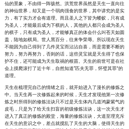
仙的景象，不由得一阵骇然。洪荒世界虽然是天生一直向往
的神仙世界，却又是一个弱肉强食的世界，其中讲究的是实
力，有了实力才会有道理。而且圣人之下皆为蝼蚁，只有成
为圣人，才能最后成为下棋的人，其他的人都只会成为圣人
的棋子，只有成为圣人，才能够真正的体会什么叫苍天如圆
盖，陆地如棋局。世人黑百分，往来争荣辱。所以现在天生
不能因为自己得到了几件灵宝而沾沾自喜，而是需要不断的
努力，努力再努力，否则的话，这些灵宝就是天生得了也保
护不住，还可能成为天生取祸的根苗。天生的前世可是在社
会上摸爬滚打了近十年，自然知道“匹夫无罪，怀璧其罪”的
道理。
天生在梳理完自己的情绪之后，就开始进入了漫长的修炼之
中。当天生再一次修炼起来的时候，天生才发现他第一次修
炼之时所得到的修炼法诀只不过是天生体内几道鸿蒙紫气的
皮毛，只是为了给天生扫盲的初级修炼法诀，这一次天生才
进入了真正的修炼的殿堂，海量的修炼法诀，大道至理充斥
在天生的意识之中，差点就搅乱了天生的大脑，使得天生的