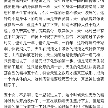
振荡波返回天生的意识之后，天生只感觉一阵剧痛传来，仿
佛要把自己的身体撕裂一样，天生的身体一阵波涛汹涌，我
想如果天生有牙的话，估计一嘴的牙都不够天生咬碎的。这
种疼不是身体上的疼痛，而是来自灵魂，天生的灵魂好像要
被撕裂一样，但是天生忍了下来。所谓天将降大任于斯人
也，必先苦其心智，劳其筋骨，饿其体肤，天生此时已经有
点不知所谓了，精神上出现了严重的疲劳，不知道过了多长
时间，也许是一年，也许是十年，一百年，这种疼痛终于减
弱，快要消失了。天生在混沌之中吸收的混沌之气转换了形
态，由汽态向液态转化，天生知道这是化形的第一道门槛，
只要迈过去了，才是完成了化形的第一步。但是随后天生就
黯然了起来，这只是化形的第一步，天生的化形法诀需要振
荡自己的精神五十次，符合天道之数后才能真正成形，成为
一个有实体的人。这种痛苦需要经历五十次，真是神仙也要
胆寒了。
五十次，不多啊，忍一忍就过去了。这个时候天生无敌的精
神胜利法开始发作了，一直在鼓励着天生坚持下去。但是紧
接着的第二次振荡一下就把天生的精神胜利法打到爪哇国去