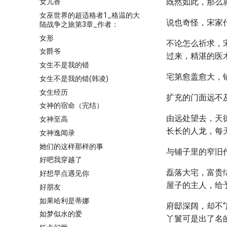
既然如此，那么
女儿香
女巫世界的超适格者1_格温的大
说也奇怪，宋家
陆战争之旅第3章_作者：
女形
不论怎么祈求，
女爵爷
过来，精湛的医
女生不是我的错
宅第愈盖愈大，
女生不是我的错(韩凌)
女生经历
扩充的门面远不
女神的宿命（完结）
由远处望去，天
女神至高
长长的人龙，每
女神逸闻录
她们的这样那样的事
与铺子里的窄旧
好吧我穿越了
磊落大宅，富贵
好想早点遇见你
屋子的主人，给
好朋友
如果哈利是蒂娜
府邸深阔，却不
如梦似水的爱
丫鬟可是出了名