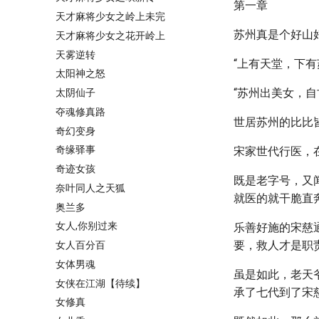
第一章
天才麻将少女之岭上未完
苏州真是个好山
天才麻将少女之花开岭上
天雾逆转
“上有天堂，下
太阳神之怒
“苏州出美女，
太阴仙子
夺魂修真路
世居苏州的比比
奇幻变身
奇缘驿事
宋家世代行医，
奇迹女孩
既是老字号，又
奈叶同人之天狐
就医的就干脆直
奥兰多
女人,你别过来
乐善好施的宋慈
要，救人才是职
女人百分百
女体男魂
虽是如此，老天
女侠在江湖【待续】
承了七代到了宋
女修真