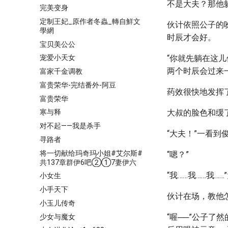
不是大夫？那他
完美变身
定制王妃_原作者冬蟲_轉自鮮文
伙计依照公子的
學網
时辰才会好。
宝贝美公公
“你就先躺在这
宠爱小天女
两个时辰会过来
富家千金调教
富贵荣华-完结番外-阿豆
药效很快地发挥
富贵荣华
大叔的脸色和缓
寒与释
对不起——我是杀手
“大夫！”一看
寻路者
将一切献给玛奇玛小姐#艾尔斯#
“嗯？”
共137章群伊6吧②①7妻伊六
“我……我……我
小女生
小手天下
伙计在场，教他
小玉儿传奇
“喔──”公子了
少女与魔女