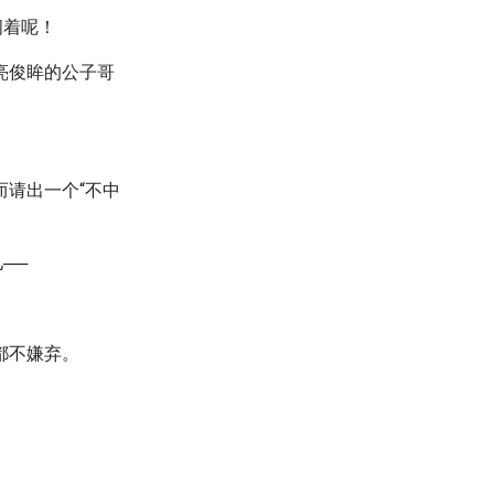
闹着呢！
亮俊眸的公子哥
请出一个“不中
──
都不嫌弃。