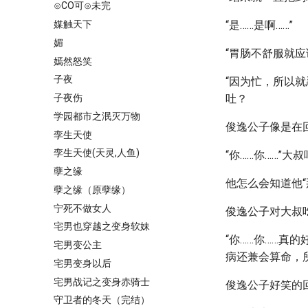
⊙CO可⊙未完
媒触天下
“是……是啊……”
媚
“胃肠不舒服就
嫣然怒笑
子夜
“因为忙，所以
子夜伤
吐？
学园都市之泯灭万物
俊逸公子像是在
孪生天使
孪生天使(天灵,人鱼)
“你……你……”
孽之缘
他怎么会知道他“
孽之缘（原孽缘）
宁死不做女人
俊逸公子对大叔
宅男也穿越之变身软妹
“你……你……真
宅男变公主
病还兼会算命，
宅男变身以后
宅男战记之变身赤骑士
俊逸公子好笑的回
守卫者的冬天（完结）