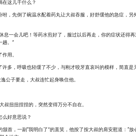
躺在这儿干什么？
吩咐，先倒了碗温水配着药丸让大叔吞服，好舒缓他的急症，另
儿休息一会儿吧！等药水煎好了，服过以后再走，你的症状还得再
一趟。”
了作用。
了许多，呼吸也轻缓了不少，与刚才咬牙直哀叫的模样，简直是
到俊逸公子要走，大叔连忙起身唤住他。
……”大叔扭扭捏捏的，突然变得万分不自在。
怎么好意思说？
然的颔首，一副“我明白了”的直笑，他按了按大叔的肩安慰道：“放