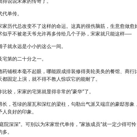
就得说说宋家的传奇了。
代代单传。
宋家历代总改变不了这样的命运。这真的很伤脑筋，生意愈做愈
术似乎不被老天爷允许再多传给几个子孙，宋家就只能这样──
铺子就永远是小小的这么一间。
及宅第的二十分之一。
德药铺根本毫不起眼，哪能跟成排装修得美轮美奂的餐馆、商行
天都固定上演，就不得不教人惊叹它的能耐了。
作比较，宋家的宅第就显得非常的“豪华”了。
绵长，苍绿的屋瓦和深红的梁柱，勾勒出气派又端庄的豪邸形象
予人良好的印象。
“庭院深深”。可别以为宋家世代单传，“家族成员”就一定少得可
的多。