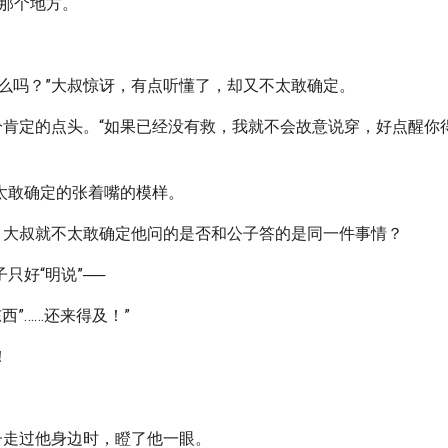
─那个地方。
。
什么吗？”大叔惊讶，有点听懂了，却又不太敢确定。
万分肯定的点头。“如果已经没有救，我就不会故意说穿，好点醒你
太敢确定的张着嘴的模样。
”，大叔就不太敢确定他问的是否和公子答的是同一件事情？
只好“明说”──
西”……还来得及！”
！
公子走过他身边时，瞪了他一眼。