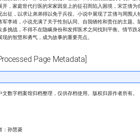
展开，家庭世代行医的宋家因皇上的征召而陷入困境，宋芷倩为
兄出征，以求让弟弟得以免于兵役。小说中展现了芷倩与周围人
将军李靖，小说充满了关于性别认同、自我牺牲和责任的主题。
众多挑战，不得不在隐瞒身份和发挥医术之间找到平衡。情节跌
展现的智慧和勇气，成为故事的重要亮点。
cessed Page Metadata]
中文数字档案馆归档整理，仅供存档使用。版权归原作者所有。
者：孙慧菱