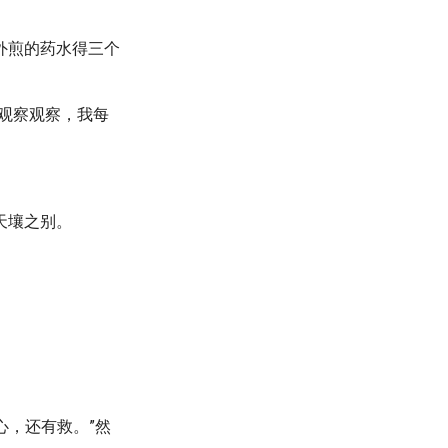
外煎的药水得三个
观察观察，我每
天壤之别。
心，还有救。”然