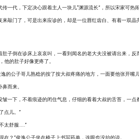
代传一代，下定决心跟着主人一块儿“渊源流长”，所以宋家可热
夜来敲门了，可是出来应诊的，却是一位唇红齿白、有着一双晶
着肚子倒在诊床上哀哀叫，一看到闻名的老大夫没被请出来，反而
子，他的肚子好像更疼了。
”俊逸的公子哥儿熟稔的按了按大叔疼痛的地方，一面要他张开嘴儿
扑鼻而来。
没皱一下，不着痕迹的闭住气息，仔细的看着大叔的舌苔，一点
了点儿。”
不太舒服……”
到现在？”俊逸公子坐在椅子上书写药单，连眼也没抬的说。