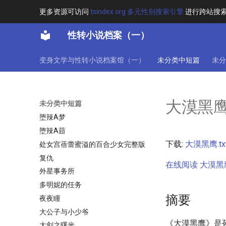
在异界的生活
更多资源可访问
tsindex.org 多元性别搜索引擎
进行跨站搜
在惊悚游戏遭遇鬼王小姐强娶咋办
⊙完本
性转小说档案（一）
在提瓦特世界屹立的黄金树_作
者：一个神奇的柠檬精
变身文学与性转小说档案馆（一）
未分类中短篇
未分
垮掉的爱情
城管大队，变形出发！⊙至番外卷
⊙全书完
大漠黑
未分类中短篇
堕天使公主
堕辣A梦
堕辣A莔
下载:
大漠黑鹰.tx
处女宫蓓蕾蜜溢的百合少女完整版
复仇
在线阅读 大漠黑鹰.
外星事务所
多明妮的任务
摘要
夜夜瞳
大公子与小少爷
《大漠黑鹰》是
大剑之曙光