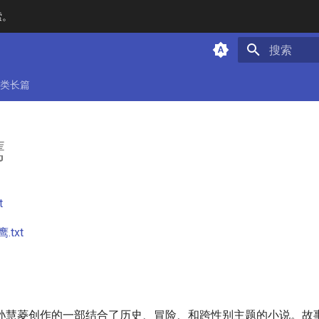
索。
键入以开始
类长篇
鹰
t
txt
孙慧菱创作的一部结合了历史、冒险、和跨性别主题的小说。故