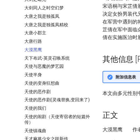
宋语桐与宋芷倩
大剑同人之时空幻梦
决定女扮男装代
大唐之我是独孤凤
在军营中遇到的
大唐之我是独孤凤精校
芷倩在军中面临
大唐小郡主
倩在实施医治时
大唐行路
大漠黑鹰
其他信息 [Pro
天下布武-英灵召唤系统
天使与恶魔的梦艺园
天使半身
附加信息表
天使的变身狂想曲
天使的恶作剧
本文由多元性别
天使的恶作剧(灵魂替换,变回来了)
天使的我们
正文
天使的闹剧（天使寄宿者的短篇外
传）
大漠黑鹰 作
天使镇魂曲
天才麻将少女之咲新传