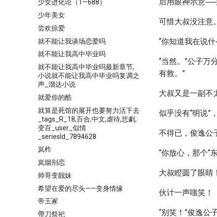
后用眼神示意─
少女进化论（1—688）
少年美女
可惜大叔没注意
尝欢掠爱
“你知道我在说
就不能让我谈场恋爱吗
就不能让我高中毕业吗
“当然。”公子
就不能让我高中毕业吗最新章节,
有救。”
小说就不能让我高中毕业吗复调之
声_溜达小说
大叔又是一副不
就爱你的酷
就算是死馆的展开也要努力活下去
似乎没有“明说
_tags_R_18,百合,中文,虐待,悲劇,
变百_user_似情
不得已，俊逸公子
_seriesId_7894628
岚柞
“你放心，那个“东
岚烟别恋
大叔瞪圆了眼睛
帅哥变靓妹
希望在爱的尽头——变身情缘
伙计一声嗤笑！
帝王冢
“别笑！”俊逸
帶刀祭祀