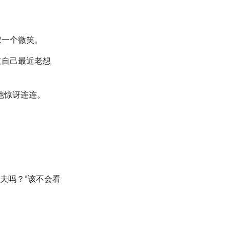
叔一个微笑。
道自己最近老想
他惊讶连连。
大夫吗？”该不会看