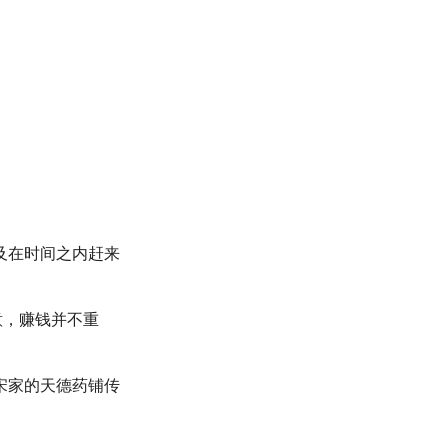
及在时间之内赶来
意，赚钱并不重
宋家的天德药铺传