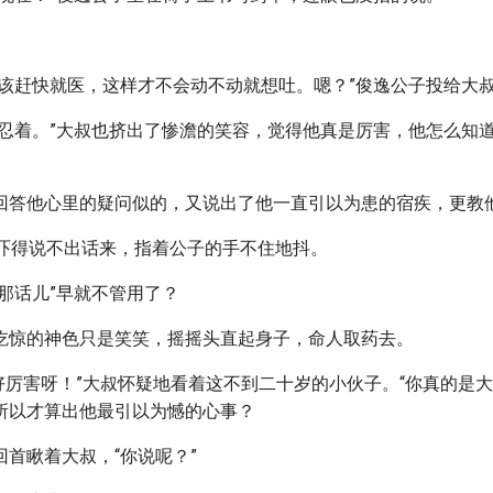
应该赶快就医，这样才不会动不动就想吐。嗯？”俊逸公子投给大
就忍着。”大叔也挤出了惨澹的笑容，觉得他真是厉害，他怎么知
回答他心里的疑问似的，又说出了他一直引以为患的宿疾，更教
大叔吓得说不出话来，指着公子的手不住地抖。
那话儿”早就不管用了？
吃惊的神色只是笑笑，摇摇头直起身子，命人取药去。
的好厉害呀！”大叔怀疑地看着这不到二十岁的小伙子。“你真的是
所以才算出他最引以为憾的心事？
首瞅着大叔，“你说呢？”