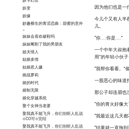
妖卡幻世
因为他们也是一
妖变
妖缘
今儿个又有人半
妙趣横生的青涩恋曲：甜蜜的意外
儿。
_
妹妹会喜欢破鞋吗
“你……你是……”
妹妹阉割了我的男朋友
一个中年大叔抱
姐夫情人
用”的年轻小伙
姑娘多情
姑娘惹人嫌
“我帮你看看。
姬战萝莉
一股恶心的味道
姬的时代
娘制无限
那公子却连眉也
娘化穿越系统
“你的胃火好像大
娶个女神当老婆
娶我真不能飞升，你们别听人乱说
“我最近这几天都
⊙CO可⊙完结
娶我真不能飞升，你们别听人乱说
“结果就一直拖