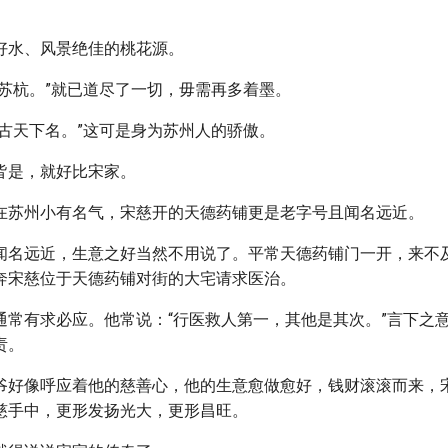
好水、风景绝佳的桃花源。
有苏杭。”就已道尽了一切，毋需再多着墨。
自古天下名。”这可是身为苏州人的骄傲。
皆是，就好比宋家。
在苏州小有名气，宋慈开的天德药铺更是老字号且闻名远近。
闻名远近，生意之好当然不用说了。平常天德药铺门一开，来不
奔宋慈位于天德药铺对街的大宅请求医治。
通常有求必应。他常说：“行医救人第一，其他是其次。”言下之
责。
爷好像呼应着他的慈善心，他的生意愈做愈好，钱财滚滚而来，
慈手中，更形发扬光大，更形昌旺。