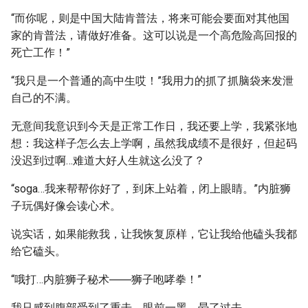
“而你呢，则是中国大陆肯普法，将来可能会要面对其他国
家的肯普法，请做好准备。这可以说是一个高危险高回报的
死亡工作！”
“我只是一个普通的高中生哎！”我用力的抓了抓脑袋来发泄
自己的不满。
无意间我意识到今天是正常工作日，我还要上学，我紧张地
想：我这样子怎么去上学啊，虽然我成绩不是很好，但起码
没迟到过啊…难道大好人生就这么没了？
“soga…我来帮帮你好了，到床上站着，闭上眼睛。”内脏狮
子玩偶好像会读心术。
说实话，如果能救我，让我恢复原样，它让我给他磕头我都
给它磕头。
“哦打…内脏狮子秘术――狮子咆哮拳！”
我只感到腹部受到了重击，眼前一黑，晕了过去。