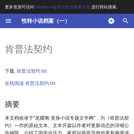
更多资源可访问
tsindex.org 多元性别搜索引擎
进行跨站搜索。
键
性转小说档案（一）
入
摘要
以
肯普法契约
开
其他信息
始
正文
下载:
肯普法契约.txt
搜
在线阅读 肯普法契约.txt
索
摘要
本文档收录于“龙耀阁 变身小说专题文学网”，为《肯普法契
约》一作的原始文本。文本开篇以作者对更新动态的详细公
告铺陈，介绍了因学业压力、家庭问题而导致的更新频率波