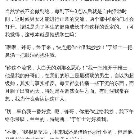
当然学校不会做到绝，每到下午3点以后就是自由活动时
间，这时候男女才能进行正常的交流，两个部中间的门才会
打开。据说是为了学生的健康成长才有这样的设定的。（可
我觉得，这根本就是摧残学生嘛）
“喂喂，锋哥，终于来，快点把作业借我抄抄！”于维士一把
鼻涕一把眼泪的抱住我。
“你这个流氓，大白天的别那么恶心！”我一把推开于维士，
他是我的好哥们，在我们的班上是最猥琐的男生，自以为超
级帅，其实与事实相反。每天都会传播一些下流的东西，而
且胆子出奇的大，特别是在调戏女生方面。有时候我常在
想，我为什么会认识这种人。
“切，辜负我一番好意…呃，锋哥，你把作业给我抄，我下午
给你带碟，兰兰的，特销魂！”于维士讨好着我。
“不要。”我很是坚决，本来我还是借给他抄作业的，但是他