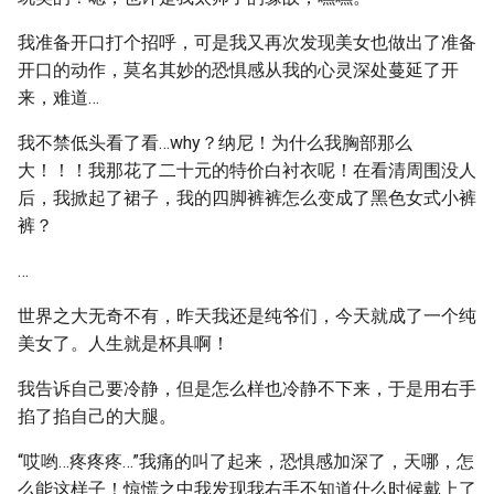
我准备开口打个招呼，可是我又再次发现美女也做出了准备
开口的动作，莫名其妙的恐惧感从我的心灵深处蔓延了开
来，难道…
我不禁低头看了看…why？纳尼！为什么我胸部那么
大！！！我那花了二十元的特价白衬衣呢！在看清周围没人
后，我掀起了裙子，我的四脚裤裤怎么变成了黑色女式小裤
裤？
…
世界之大无奇不有，昨天我还是纯爷们，今天就成了一个纯
美女了。人生就是杯具啊！
我告诉自己要冷静，但是怎么样也冷静不下来，于是用右手
掐了掐自己的大腿。
“哎哟…疼疼疼…”我痛的叫了起来，恐惧感加深了，天哪，怎
么能这样子！惊慌之中我发现我右手不知道什么时候戴上了