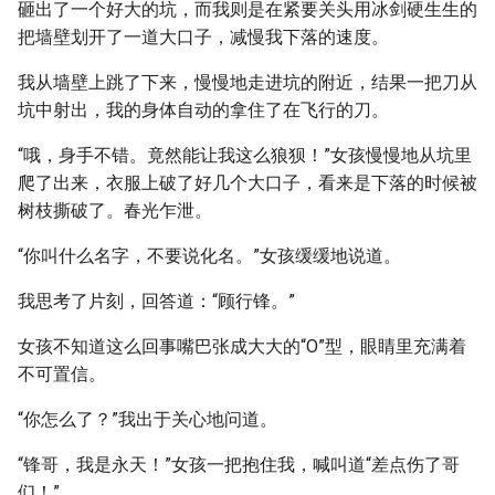
砸出了一个好大的坑，而我则是在紧要关头用冰剑硬生生的
把墙壁划开了一道大口子，减慢我下落的速度。
我从墙壁上跳了下来，慢慢地走进坑的附近，结果一把刀从
坑中射出，我的身体自动的拿住了在飞行的刀。
“哦，身手不错。竟然能让我这么狼狈！”女孩慢慢地从坑里
爬了出来，衣服上破了好几个大口子，看来是下落的时候被
树枝撕破了。春光乍泄。
“你叫什么名字，不要说化名。”女孩缓缓地说道。
我思考了片刻，回答道：“顾行锋。”
女孩不知道这么回事嘴巴张成大大的“O”型，眼睛里充满着
不可置信。
“你怎么了？”我出于关心地问道。
“锋哥，我是永天！”女孩一把抱住我，喊叫道“差点伤了哥
们！”