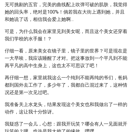
无可挑剔的五官，完美的曲线配上吹弹可破的肌肤，我觉得
她的回头率，绝对是100%！倘若我在大街上遇到她，并且
和她说了话，相信我会爱上她啊…
可是，为什么我会在家里见到美女呢，而且这个美女还穿着
我们学校的水手服！？
仔细一看，原来美女在镜子里，镜子里的世界？可是现在是
一大早唉，我应该睡醒了才对。把这事放到一个平凡到不能
再平凡的高中生身上，这也太不可思议了吧！
再仔细一想，家里就我这么一个纯到不能再纯的爷们，爸妈
都到国外去工作了，多少年了，我都自己混过来了，这种情
况还是第一次见过吧。
我准备关上水龙头，结果发现这个美女也和我做出了一样的
动作，这让我十分惊讶。
我疑惑了一会儿，心想：跟我开玩笑？哪会有人一见面就开
玩笑的？嗯，也许是我太帅了的缘故，嘿嘿。