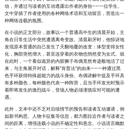
动，并通过与读者的互动透露出作者的身份——一位学生。
文中穿插了作者使用的各种网络术语和互动留言，营造出一
种网络连载的氛围。
在小说的正文部分，故事以一个普通高中生的清晨开始，主
角在日常生活中突然遭遇离奇变故。清晨刷牙时，他惊讶地
发现原本普通的自己发生了天翻地覆的改变：体型变得女性
化，胸部突然增大，甚至连穿着的衣物也悄然变为女式。就
在此时，一个看似诡异的内脏狮子布偶竟然奇迹般地活了过
来，与主角展开对话，解释“肯普法”的由来——一种通过黑
色手环获得特殊超能力的战斗身份。布偶讲解中提及手环具
有多种颜色，每种颜色代表一种阵营，且当手环发光时预示
着即将发生的激烈战斗，登场人物必须谨慎应对可能的遭
遇。
此外，文本中还不乏对后续情节的预告和读者互动邀请，例
如新书构思、人物卡征集等信息，都力图拉近作者与读者之
间的距离，增强连载小说的不确定性和悬念。小说语言幽默