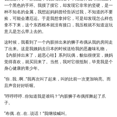
一个黑色的手环。我摸了摸它，却发现它非常的坚硬，是一
种不知名的金属，我想起妈妈曾经告诉过我，不知道的不要
捡，可能会遭厄运。于是我想拿掉它，可是却发现怎么样也
拿不下来，这个东西根本就没有接口，我压根就不知道这玩
意儿是怎么带上去的。
这时候，我看到了一个内脏掉出来的狮子布偶从我的房间走
了出来。这是我姨妈去日本的时候送给我的恶趣味礼物，
【内脏掉出来了，超恶心哇】系列玩偶，貌似很便宜，姨妈
觉得喜欢，就买回来了。当然，我对它很抵制，毕竟我是个
身心健康的青少年。
“你…我…啊…”我再次叫了起来，叫的比前一次更加响亮。而
且声音好好听喔。
“哼哼哼哼…你知道我是谁吗？”内脏狮子布偶挥舞起了爪
子。
“布偶…在…在…说话！”我继续喊叫。