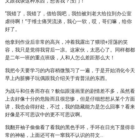
又跟我谈这种东西，想害我？没门！
“我错了，我错了，借给我吧，我怕被刘老大给拉到办公室
虐待啊！”于维士痛哭流涕，我心一软，哎，哥们嘛，给你
好了。
他拿到作业后非常的高兴，冲着我露出了猥琐+淫荡的笑
容，我只是觉得我背后一凉。这家伙，太恶心了。同样都都
是二年一班的重点班级，人和人怎么差距那么大！
我把今天要学习的内容稍微预习了一遍，于是开始消化今天
早上内脏狮子玩偶跟我介绍关于肯普法的东西。
为战斗和任务而存在？貌似跟漫画里的剧情差不多，虽然看
上去好像十分的危险而且很悲惨，但是仔细想想从某个方面
讲，我也会得好处，不过，我的隐藏能力是怎么回事？看来
好像是不可思议中的更不可思议啊。
我翻开袖子偷偷看了看我的黑色手环，手环在日光下显得非
常的神秘，上面还可有一窜我不认识的符文…