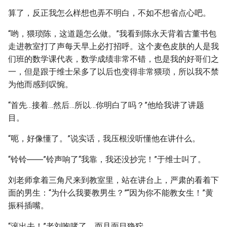
算了，反正我怎么样想也弄不明白，不如不想省点心吧。
“哟，猥琐陈，这道题怎么做。”我看到陈永天背着古董书包
走进教室打了声每天早上必打招呼。这个麦色皮肤的人是我
们班的数学课代表，数学成绩非常不错，也是我的好哥们之
一，但是跟于维士呆多了以后也变得非常猥琐，所以我不禁
为他而感到叹惋。
“首先…接着…然后…所以…你明白了吗？”他给我讲了讲题
目。
“呃，好像懂了。”说实话，我压根没听懂他在讲什么。
“铃铃――”铃声响了“我靠，我还没抄完！”于维士叫了。
刘老师拿着三角尺来到教室里，站在讲台上，严肃的看着下
面的男生：“为什么我要教男生？”“因为你不能教女生！”黄
振科插嘴。
“滚出去！”老刘咆哮了，而且面目狰狞。