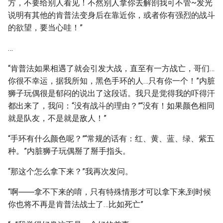
方，不要给别人看见！不然别人拿你去解剖我可不管~发光
说明有其他的肯普法变身后在靠近你，或者你有强烈的战斗
的欲望，要当心哇！”
…
“肯普法如果相遇了就会引发大战，直至有一方战亡，哥们…
你很不幸运，据我所知，黑色手环的人…只有你一个！”内脏
狮子玩偶很是郁闷的说出了这段话。我只是觉得我的吓得汗
都出来了，我问：“没有战斗的理由？”“没有！如果颜色相同
就是队友，不是就是敌人！”
“手环有什么颜色呢？”“常规的话有：红、黄、蓝、绿、紫五
种。”内脏狮子玩偶掰了掰手指头。
“那这个怎么拿下来？”我再次发问。
“啊――拿不下来的唷，只有特殊情形才可以拿下来,到时候
你也将不再是肯普法战士了…比如死亡”