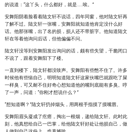
的说道：“这丫头，什么都好，就是……唉。”
安舞阳阴着脸看着陆文轩不说话，四年同窗，他对陆文轩再
了解不过。陆文轩一张嘴，安舞阳就知道他肯定没什么好
话。他那张嘴，出了名的损，损人还不带脏字。他知道陆文
轩在等着他询问后话，但他偏偏不问。
陆文轩没等到安舞阳发出询问的话，颇有些失望，干脆闭口
不说了，跟着安舞阳下了楼。
一直到楼下，陆文轩都没吱声。安舞阳有些憋不住了。许多
时候他有些恼自己，明明知道陆文轩这家伙嘴巴就跟吃了屎
一样臭，可又耐不住好奇心想知道他的嘴到底能有多臭。哼
了一声，问道：“你刚才想说什么？”
“想知道啊？”陆文轩扔掉烟头，用两根手指摸了摸嘴唇。
安舞阳眉头凝成了疙瘩，掏出一根烟，递给陆文轩。此时此
刻，他真想给自己一巴掌，给他陆文轩好处让他损自己，做
人做到自己这份上，也真够呛。