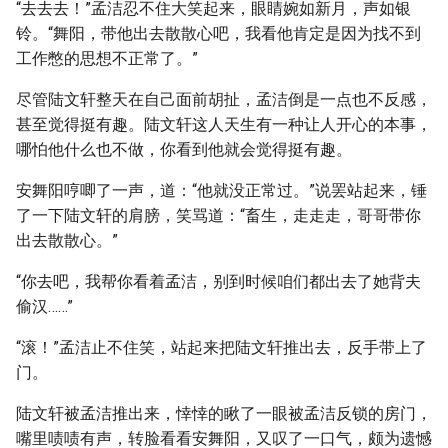
“去去去！”孟洁忍不住大笑起来，眼睛婉如新月，声如银
铃。“舞阳，带他出去散散心吧，我看他肯定是因为找不到
工作憋的思想不正常了。”
尽管陆文轩整天在自己面前胡扯，孟洁倒是一点也不反感，
甚至觉得挺有趣。陆文轩这人天生有一种让人开心的本事，
哪怕他什么也不做，你看到他就会觉得挺有趣。
安舞阳哼唧了一声，道：“他就没正常过。”说罢站起来，锤
了一下陆文轩的肩膀，笑骂道：“畜生，走走走，哥哥带你
出去散散心。”
“你去吧，我帮你看着孟洁，别到时候咱们都出去了她背夫
偷汉……”
“滚！”孟洁止不住笑，站起来把陆文轩推出去，反手带上了
门。
陆文轩被孟洁推出来，悻悻的瞅了一眼被孟洁反锁的房门，
嘴里啧啧有声，转脸看看安舞阳，又叹了一口气，颇为遗憾