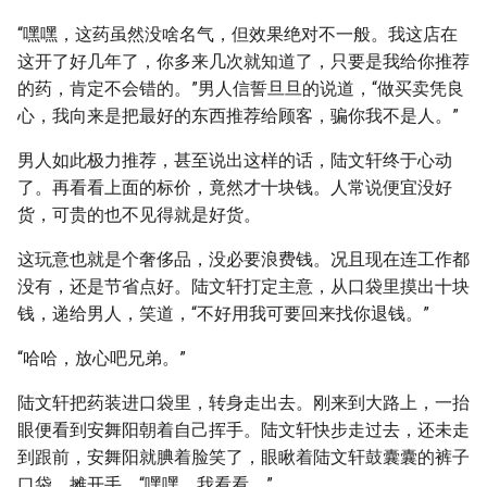
“嘿嘿，这药虽然没啥名气，但效果绝对不一般。我这店在
这开了好几年了，你多来几次就知道了，只要是我给你推荐
的药，肯定不会错的。”男人信誓旦旦的说道，“做买卖凭良
心，我向来是把最好的东西推荐给顾客，骗你我不是人。”
男人如此极力推荐，甚至说出这样的话，陆文轩终于心动
了。再看看上面的标价，竟然才十块钱。人常说便宜没好
货，可贵的也不见得就是好货。
这玩意也就是个奢侈品，没必要浪费钱。况且现在连工作都
没有，还是节省点好。陆文轩打定主意，从口袋里摸出十块
钱，递给男人，笑道，“不好用我可要回来找你退钱。”
“哈哈，放心吧兄弟。”
陆文轩把药装进口袋里，转身走出去。刚来到大路上，一抬
眼便看到安舞阳朝着自己挥手。陆文轩快步走过去，还未走
到跟前，安舞阳就腆着脸笑了，眼瞅着陆文轩鼓囊囊的裤子
口袋，摊开手，“嘿嘿，我看看。”