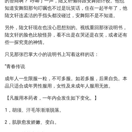
的智商啊？”哼唧了一声，陆文轩懒得跟安舞阳计较。他也
知道安舞阳那句叮嘱也不过是玩笑话，住在一起半年了，他
陆文轩连孟洁的手指头都没碰过，安舞阳不是不知道。
另外，陆文轩现在也没心思想别的。视线重回那张说明书，
陆文轩的脸色比较怪异，看不出是在哭还是在笑，或者还有
些一探究竟的神情。
只见那张巴掌大小的说明书上写着这样的话：
“青春传说
成年人一生限服一粒，不可多服。如若多服，后果自负。本
品只适合成年男性服用，女性及未成年人服用无效。
【凡服用本药者，一年内会发生如下变化。】
1，胡须、汗毛等渐渐脱落。
2，肌肤愈发娇嫩、变白。