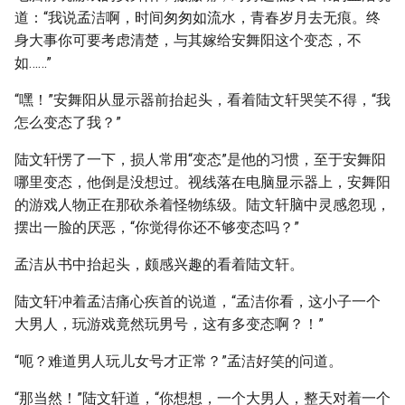
道：“我说孟洁啊，时间匆匆如流水，青春岁月去无痕。终
身大事你可要考虑清楚，与其嫁给安舞阳这个变态，不
如……”
“嘿！”安舞阳从显示器前抬起头，看着陆文轩哭笑不得，“我
怎么变态了我？”
陆文轩愣了一下，损人常用“变态”是他的习惯，至于安舞阳
哪里变态，他倒是没想过。视线落在电脑显示器上，安舞阳
的游戏人物正在那砍杀着怪物练级。陆文轩脑中灵感忽现，
摆出一脸的厌恶，“你觉得你还不够变态吗？”
孟洁从书中抬起头，颇感兴趣的看着陆文轩。
陆文轩冲着孟洁痛心疾首的说道，“孟洁你看，这小子一个
大男人，玩游戏竟然玩男号，这有多变态啊？！”
“呃？难道男人玩儿女号才正常？”孟洁好笑的问道。
“那当然！”陆文轩道，“你想想，一个大男人，整天对着一个