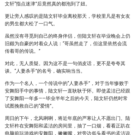
文轩“指点迷津”后竟然真的都泡到了妞。
更让旁人感叹的是陆文轩毕业离校那天，学校里凡是有女友
的男生都大松了一口气。
虽然没有寻觅到自己的终身伴侣，但陆文轩在毕业晚会上仍
旧颇为自豪的对着众人说：“哥虽然走了，但这里依然会流
传着哥的传说。”
对此，无人质疑。因为这不是一句俏皮话，更不是夸夸其
谈。“人妻杀手”的名号，确实响当当。
作为一个名人，一个传说中的“人妻杀手”，对于当年惨败于
安舞阳手中的事情，陆文轩一直耿耿于怀。即使孟洁已经跟
了安舞阳一年多——毕业半年之后的今天，陆文轩仍然时常
试图挽救自己的“爱情”。
周日的下午，北风咧咧，将近年底的严寒让人不愿出门。陆
文轩杵在安舞阳和孟洁的房间里，抽了一口烟，看看正趴在
电脑前玩游戏的安舞阳，撇撇嘴，对旁边低头看书的孟洁说