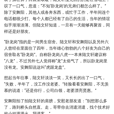
叹了一口气，忽道：“不知‘卧龙岗’的兄弟们都怎么样了。”
除了安舞阳，其他人或各奔东西，或忙于工作，半年间连个
电话都很少打。每个人都已经有了自己的生活，当年的情谊
似乎渐渐淡薄。但陆文轩知道，一旦有一天能够再聚首，同
样还是好朋友。
“卧龙岗”指的是一间男生宿舍。陆文轩和安舞阳以及另外六
人曾经在里面住了四年，当年雄心勃勃的八个好友为自己的
宿舍取名“卧龙岗”。自称卧龙岗八虎——本来陆文轩建议称
“八龙”，不过另外七人觉得称“龙”太俗气了，所以卧龙岗里
没有龙。安舞阳说这叫“虎踞龙盘”。
想起当年往事，陆文轩淡淡一笑，又长长的出了一口气，
“失败，半年了，没工作没老婆。”转脸看看安舞阳，不无羡
慕的说道：“还是你行，公司白领，老婆漂亮贤惠。”
安舞阳拍了拍陆文轩的肩膀，安慰老朋友道：“别想那么多
了，路到桥头自然直。走，哥带你去消遣消遣，找个技术好
的小姐泄泄火，我请客。”