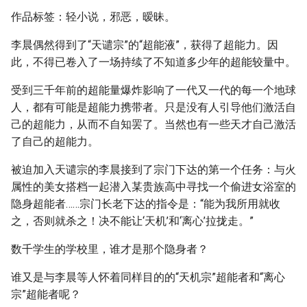
作品标签：轻小说，邪恶，暧昧。
李晨偶然得到了“天谴宗”的“超能液”，获得了超能力。因
此，不得已卷入了一场持续了不知道多少年的超能较量中。
受到三千年前的超能量爆炸影响了一代又一代的每一个地球
人，都有可能是超能力携带者。只是没有人引导他们激活自
己的超能力，从而不自知罢了。当然也有一些天才自己激活
了自己的超能力。
被迫加入天谴宗的李晨接到了宗门下达的第一个任务：与火
属性的美女搭档一起潜入某贵族高中寻找一个偷进女浴室的
隐身超能者……宗门长老下达的指令是：“能为我所用就收
之，否则就杀之！决不能让‘天机’和‘离心’拉拢走。”
数千学生的学校里，谁才是那个隐身者？
谁又是与李晨等人怀着同样目的的“天机宗”超能者和“离心
宗”超能者呢？