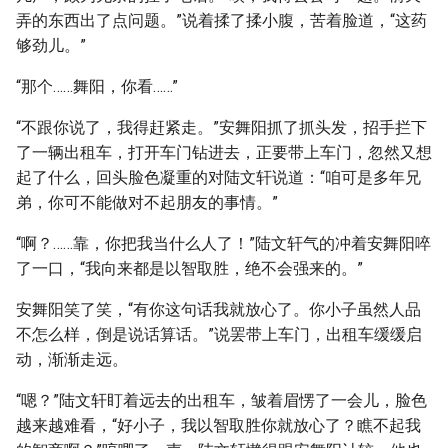
弄的东西出了点问题。”说着揉了揉小腹，苦着脸道，“这药
够劲儿。”
“那个……舞阳，你看……”
“不跟你说了，我得赶紧走。”安舞阳抓了抓头发，招手拦下
了一辆出租车，打开车门钻进去，正要带上车门，忽然又想
起了什么，回头脸色凝重的对陆文轩说道：“咱可是多年兄
弟，你可不能做对不起朋友的事情。”
“啊？……靠，你把我当什么人了！”陆文轩气的冲着安舞阳啐
了一口，“我向来都是以智取胜，绝不会强来的。”
安舞阳笑了笑，“有你这句话我就放心了。你小子虽然人品
不怎么样，倒是说话算话。”说罢带上车门，出租车缓缓启
动，渐渐走远。
“嗯？”陆文轩盯着远去的出租车，皱着眉愣了一会儿，脸色
越来越难看，“好小子，我以智取胜你就放心了？瞧不起我