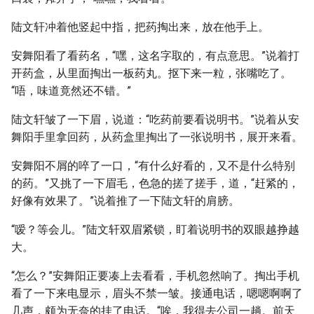
陆文轩冲着他竖起中指，把药掏出来，放在他手上。
安舞阳看了看药名，“嘿，这名字取的，有点意思。”说着打
开药盒，从里面掏出一板药丸。抠下来一粒，张嘴吃了。
“唔，味道竟然还不错。”
陆文轩皱了一下眉，说道：“吃药前要看说明书。”说着从安
舞阳手里拿回药，从药盒里掏出了一张说明书，展开来看。
安舞阳不屑的啐了一口，“有什么好看的，又不是什么特别
的药。”又挑了一下眉毛，色急的搓了搓手，道，“赶紧的，
好像有效果了。”说着推了一下陆文轩的肩膀。
“嗳？等会儿。”陆文轩双眉紧锁，盯着说明书的双眼越挣越
大。
“怎么？”安舞阳正要凑上去看看，手机忽然响了。掏出手机
看了一下来电显示，眉头不禁一皱。接通电话，嗯嗯啊啊了
几声，颇为无奈的挂了电话。“唉，我得去公司一趟。前天