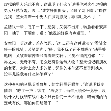
虚拟的男人乐此不疲，这说明了什么？说明他对这个虚拟的
男人很感兴趣。唉……”陆文轩摇摇头，又咂了两下嘴：“换作
是我，整天看着一个男人在脸前蹦跶，非得吐死不可。”
孟洁眼一睁，眨了一下，想笑，又笑不出来，转脸看看安舞
阳，抽了一下嘴角，道：“他说的好像有点道理。”
安舞阳一听这话，差点气死，“这……还有这种说法？”看陆文
轩一脸贱笑，苦笑两声，“得，我不玩了还不成吗？”动手关
电脑，又皱着眉苦着脸看着陆文轩，哭笑不得的抱怨：“世
界之大，无奇不有。怎么还有你这号人物？整天惦记着朋友
的老婆。大街上女人多的是，凭你的条件还不是手到擒来，
没事儿跟我凑什么热闹啊？”
这种变相的马屁听着舒坦，陆文轩眉开眼笑，“这说明我专
情啊！”哼了一声，续道，“再说了，当年只说公平竞争，没
说什么时候结束战斗吧？只要你们一天不结婚，咱当初的约
定就有效。哪怕你们结婚了……”