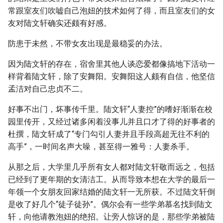
常跟室友们吹嘘自己泡妞的技术如何了得，而且室友们的女
友对陆文轩确实还颇有好感。
防患于未然，不带女友出现是最稳妥的办法。
因为陆文轩的存在，宿舍里其他人谈恋爱都像搞地下活动一
样背着陆文轩，除了安舞阳。安舞阳这人颇有自信，他坚信
孟洁对自己忠贞不二。
好事不出门，坏事传千里。陆文轩“人妻控”的嗜好渐渐在校
园里传开，又经过诸多闲着没事儿并且口才了得的好事者的
杜撰，陆文轩成了“专门勾引人妻并且手段高超无往不利的
高手”，一时间名声大噪，甚至得一雅号：人妻杀手。
从那之后，大学里几乎所有女人都对陆文轩敬而远之，包括
已经到了更年期的女清洁工。从而导致本想在大学的最后一
年领一个女朋友回家结婚的陆文轩一无所获。不过陆文轩倒
是收了好几个“徒子徒孙”。偶尔会有一些学弟慕名找到陆文
轩，向他请教泡妞的绝招。让旁人惊讶的是，那些学弟被陆