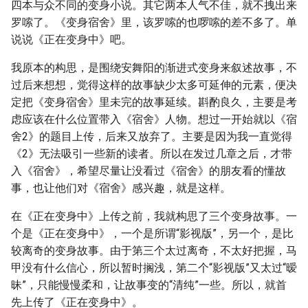
四本与众不同的变身小说。其它两本人气不佳，就不拽出来
罗嗦了。《变身宿舍》里，该罗嗦的也啰嗦的差不多了。单
说说《正在变身中》吧。
我原本的构思，是围绕安舞阳的渐进式变身来叙述故事，不
过后来想想，觉得这样的故事缺少太多可延伸的元素，便决
定把《变身宿舍》里未完的故事延续。斟酌良久，主要是考
虑应该在什么位置带入《宿舍》人物。想过一开始就以《宿
舍2》的题目上传，后来又放弃了。主要是因为我一直觉得
《2》无法吸引一些新的读者。所以在发过几章之后，才带
入《宿舍》，希望尽量让没看过《宿舍》的朋友看的懂故
事，也让他们对《宿舍》感兴趣，就是这样。
在《正在变身中》上传之前，我就构思了三个变身故事。一
个是《正在变身中》，一个是所谓“影视版”，另一个，是比
较离奇的变身故事。由于第三个太过离奇，不太好把握，马
甲没有什么信心，所以暂时搁浅，第二个“影视版”又太过“暧
昧”，只能慢慢柔和，让故事变的“清纯”一些。所以，就首
先上传了《正在变身中》。