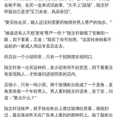
金枪不倒。去买一盒来试试效果。”久不上“战场”，陆文轩
怀疑自己是否“宝刀未老、风采依旧”。
“要买你去买，鄙人还没到需要药物维持男人尊严的地步。”
“难道还有人不想‘更有’尊严一些？”陆文轩鄙视了安舞阳一
眼，四下看看，又道：“我买了你可别用。”说罢转身朝着不
远处的一家成人用品专卖店走去。
药店在一个小胡同里，只有一个招牌摆在胡同口。
陆文轩第一次买这种药，多少还有些不好意思，四下看看没
有发现熟人，才快速闪进胡同里的店内。
店很小，只有一间小房。两个玻璃柜台组成了一个直角，直
角里坐着一个年轻男人。男人看到陆文轩进来，笑了笑，问
道：“要点什么？”
陆文轩没吱声，双手按在柜台上透过玻璃往里看，视线扫
过，最后落在昨天在广告单上看到的那种药上。敲了敲柜台