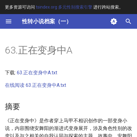
更多资源可访问
tsindex.org 多元性别搜索引擎
进行跨站搜索。
键
性转小说档案（一）
入
摘要
以
63.正在变身中A
开
其他信息 [Processed Page
Metadata]
始
下载:
63.正在变身中A.txt
搜
正文
在线阅读 63.正在变身中A.txt
索
摘要
《正在变身中》是作者穿上马甲不相识创作的一部变身小
说，内容围绕安舞阳的渐进式变身展开，涉及角色性别的改
变以及与之相关的自我认同与探索的主题。故事中，安舞阳