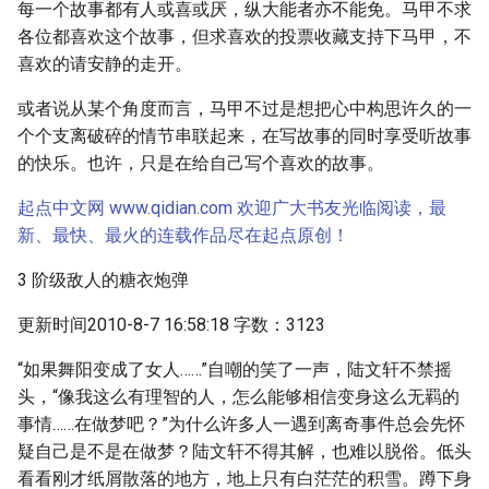
每一个故事都有人或喜或厌，纵大能者亦不能免。马甲不求
各位都喜欢这个故事，但求喜欢的投票收藏支持下马甲，不
喜欢的请安静的走开。
或者说从某个角度而言，马甲不过是想把心中构思许久的一
个个支离破碎的情节串联起来，在写故事的同时享受听故事
的快乐。也许，只是在给自己写个喜欢的故事。
起点中文网 www.qidian.com 欢迎广大书友光临阅读，最
新、最快、最火的连载作品尽在起点原创！
3 阶级敌人的糖衣炮弹
更新时间2010-8-7 16:58:18 字数：3123
“如果舞阳变成了女人……”自嘲的笑了一声，陆文轩不禁摇
头，“像我这么有理智的人，怎么能够相信变身这么无羁的
事情……在做梦吧？”为什么许多人一遇到离奇事件总会先怀
疑自己是不是在做梦？陆文轩不得其解，也难以脱俗。低头
看看刚才纸屑散落的地方，地上只有白茫茫的积雪。蹲下身