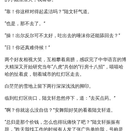
“靠！你这样对得起孟洁吗？”陆文轩气道。
“也是，那不去了。”
“操！出尔反尔可不太好，吐出去的唾沫你还能舔回去？”
“日！你还真难侍候！”
两个好友相视大笑，互相攀着肩膀，感叹完了中华语言的博
大精深又开始研究当年“八虎”共创的“行房十八招”，嘻嘻哈
哈的扯着皮，朝着城市的红灯区走去。
白茫茫的雪地上留下两行深深浅浅的脚印。
临到红灯区街口，陆文轩忽然停下，道：“去买点药。”
“啊？你就这么没自信？”安舞阳好笑的看着陆文轩道。
“总归是那个价钱，怎么也得玩痛快了吧？”陆文轩振振有
辞，“昨天我找工作的时候有人发了张广告单给我，号称是