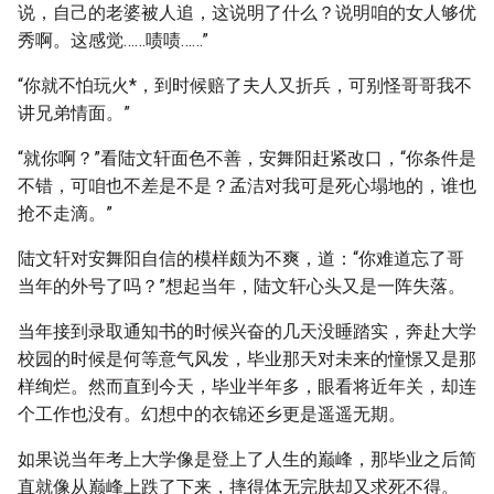
说，自己的老婆被人追，这说明了什么？说明咱的女人够优
秀啊。这感觉……啧啧……”
“你就不怕玩火*，到时候赔了夫人又折兵，可别怪哥哥我不
讲兄弟情面。”
“就你啊？”看陆文轩面色不善，安舞阳赶紧改口，“你条件是
不错，可咱也不差是不是？孟洁对我可是死心塌地的，谁也
抢不走滴。”
陆文轩对安舞阳自信的模样颇为不爽，道：“你难道忘了哥
当年的外号了吗？”想起当年，陆文轩心头又是一阵失落。
当年接到录取通知书的时候兴奋的几天没睡踏实，奔赴大学
校园的时候是何等意气风发，毕业那天对未来的憧憬又是那
样绚烂。然而直到今天，毕业半年多，眼看将近年关，却连
个工作也没有。幻想中的衣锦还乡更是遥遥无期。
如果说当年考上大学像是登上了人生的巅峰，那毕业之后简
直就像从巅峰上跌了下来，摔得体无完肤却又求死不得。