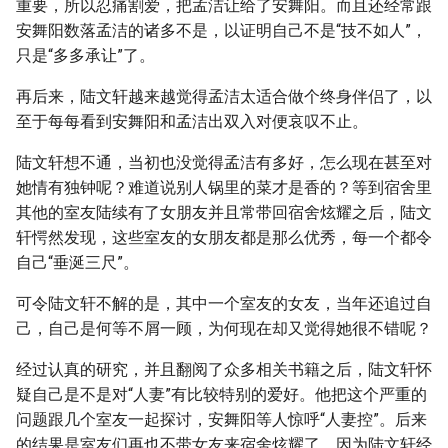
重要，所以忍痛割爱，把孟洁让给了安舞阳。而且还经常跟
安舞阳数落孟洁的诸多不是，以证明自己不是“技不如人”，
只是“多多承让”了。
再后来，陆文轩越来越觉得孟洁太适合做个终身伴侣了，以
至于每每看到安舞阳和孟洁出双入对便哀叹不止。
陆文轩想不通，当初也没觉得孟洁有多好，怎么现在甚至对
她情有独钟呢？难道说别人锅里的菜才是香的？等到宿舍里
其他的室友陆续有了女朋友并且常带回宿舍炫耀之后，陆文
轩愕然发现，这些室友的女朋友都是那么优秀，每一个都令
自己“垂涎三尺”。
可令陆文轩不解的是，其中一个室友的女友，当年还追过自
己，自己是何等不屑一顾，为何现在却又觉得她很不错呢？
经过认真的研究，并且翻阅了众多相关书籍之后，陆文轩怀
疑自己是不是对“人妻”有比较特别的爱好。他把这个严重的
问题跟几个室友一起探讨，安舞阳等人惊呼“人妻控”。后来
的结果是室友们再也不带女友来宿舍炫耀了。因为陆文轩经