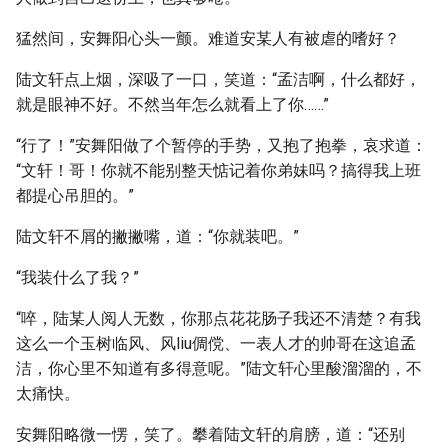
猛然间，安舞阳心头一颤。难道安某人有被虐的嗜好？
陆文轩点上烟，深吸了一口，笑道：“孟洁啊，什么都好，
就是眼神不好。不然当年怎么就看上了你……”
“行了！”安舞阳做了个暂停的手势，又抱了抱拳，哀求道：
“文轩！哥！你就不能别整天惦记着你弟妹吗？搞得我上班
都提心吊胆的。”
陆文轩不屑的撇撇嘴，道：“你就装吧。”
“我装什么了我？”
“啐，陆某人阅人无数，你那点花花肠子我还不清楚？有我
这么一个玉树临风、风liu倜傥、一表人才的帅哥在这追孟
洁，你心里不知道有多得意呢。”陆文轩心里酸溜溜的，不
太痛快。
安舞阳略微一愣，笑了。攀着陆文轩的肩膀，道：“还别