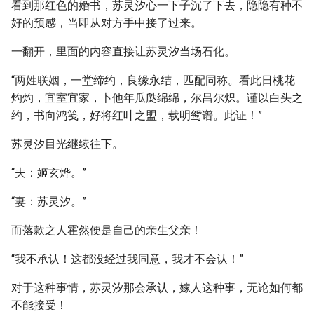
看到那红色的婚书，苏灵汐心一下子沉了下去，隐隐有种不
好的预感，当即从对方手中接了过来。
一翻开，里面的内容直接让苏灵汐当场石化。
“两姓联姻，一堂缔约，良缘永结，匹配同称。看此日桃花
灼灼，宜室宜家，卜他年瓜瓞绵绵，尔昌尔炽。谨以白头之
约，书向鸿笺，好将红叶之盟，载明鸳谱。此证！”
苏灵汐目光继续往下。
“夫：姬玄烨。”
“妻：苏灵汐。”
而落款之人霍然便是自己的亲生父亲！
“我不承认！这都没经过我同意，我才不会认！”
对于这种事情，苏灵汐那会承认，嫁人这种事，无论如何都
不能接受！