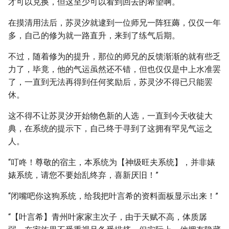
才可以兑换，但这至少可以看到回去的希望啊。
在摸清用法后，苏灵汐就逮到一位师兄一阵狂薅，仅仅一年
多，自己的修为就一路直升，来到了练气后期。
不过，随着修为的提升，那位的师兄的反馈渐渐的就有些乏
力了，毕竟，他的气运虽然还不错，但也仅仅是中上水准罢
了，一直到无法再得到任何奖励后，苏灵汐不得已只能罢
休。
这不得不让苏灵汐开始物色新的人选，一直到今天收徒大
典，在系统的提示下，自己终于寻到了这拥有罕见气运之
人。
“叮咚！尊敬的宿主，本系统为【神级旺夫系统】，并非婊
婊系统，请您不要始乱终弃，喜新厌旧！”
“闭嘴吧你这狗系统，给我把叶言希的资料面板显示出来！”
“【叶言希】青州叶家家主次子，由于天赋不高，体质孱