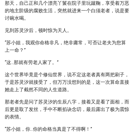
那天，自己正和几个漂亮丫鬟在院子里玩蹴鞠，享受着万恶
的地主阶级的腐败生活，突然就进来一个白须老者，说是要
讨碗水喝。
见到苏灵汐后，顿时惊为天人。
“苏小姐，我观你命格非凡，绝非庸常，可否让老夫为您算
上一命？”
“这...那就有劳老人家了。”
这个世界毕竟是个修仙世界，说不定这老者真有两把刷子，
于是苏灵汐就接受了，但万万没想到的是，这一次算命直接
她走上了截然不同的人生道路。
那老者先是问了苏灵汐的生辰八字，接着又是看了面相，而
后更是取了发丝，手中不断掐诀念叨，最后露出了极为震惊
的表情。
“苏小姐，你...你的命格当真是了不得啊！”