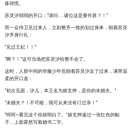
瘆得慌。
苏灵汐弱弱的开口：“请问……诸位这是要作甚？！”
而一众侍卫见过来人，立刻整齐一致的划过身来，朝着苏灵
汐齐身行礼：
“见过王妃！！”
“啊？！”这可当场把苏灵汐给整不会了。
这时，人群中间的华服少年也朝着苏灵汐走了过来，满带温
柔的开口道：
“初次见面，汐儿，本王名为姬玄烨，是你的未婚夫。”
“未婚夫？！不可能，我可从来没有订过亲！”
“呵呵~看完这个你就明白了。”姬玄烨递过一张红色的帖
子，上面霍然写着婚书二字。