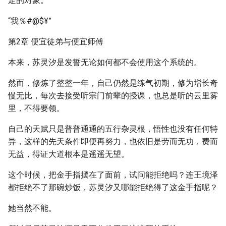
定的对象。”
“我％#@$¥”
第2章 便宜徒弟与便宜师傅
本来，苏灵汐是发誓无论如何都不会使用这个系统的。
然而，修炼了整整一年，自己仍然是练气初期，修为增长奇
慢无比，每次去接受听宗门前辈的授课，也总是听的云里雾
里，不得要领。
自己的天赋只是普普通通的五行杂灵根，悟性也没有任何特
异，这样的先天条件即便再努力，也依旧是劳而无功，费而
无益，得证大道根本是遥遥无望。
这个时候，把金手指摆在了面前，试问能拒绝吗？连王境泽
都拒绝不了那碗炒饭，苏灵汐又哪能拒绝得了这金手指呢？
她当然不能。