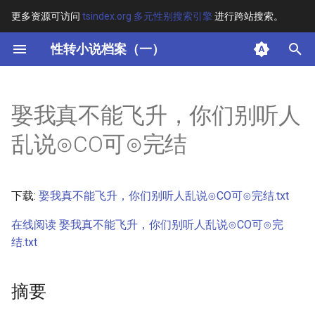
更多资源可访问
tsindex.org 多元性别搜索引擎
进行跨站搜索。
键
性转小说档案（一）
入
摘要
以
娶我真不能飞升，你们别听人
开
其他信息 [Processed Page
乱说⊙CO可⊙完结
Metadata]
始
搜
正文
下载:
娶我真不能飞升，你们别听人乱说⊙CO可⊙完结.txt
索
在线阅读 娶我真不能飞升，你们别听人乱说⊙CO可⊙完
结.txt
摘要