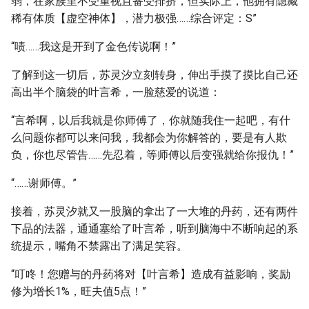
弱，在家族里不受重视且备受排挤，但实际上，他拥有隐藏
稀有体质【虚空神体】，潜力极强……综合评定：S”
“啧……我这是开到了金色传说啊！”
了解到这一切后，苏灵汐立刻转身，伸出手摸了摸比自己还
高出半个脑袋的叶言希，一脸慈爱的说道：
“言希啊，以后我就是你师傅了，你就随我住一起吧，有什
么问题你都可以来问我，我都会为你解答的，要是有人欺
负，你也尽管告……先忍着，等师傅以后变强就给你报仇！”
“……谢师傅。”
接着，苏灵汐就又一股脑的拿出了一大堆的丹药，还有两件
下品的法器，通通塞给了叶言希，听到脑海中不断响起的系
统提示，嘴角不禁露出了满足笑容。
“叮咚！您赠与的丹药将对【叶言希】造成有益影响，奖励
修为增长1%，旺夫值5点！”