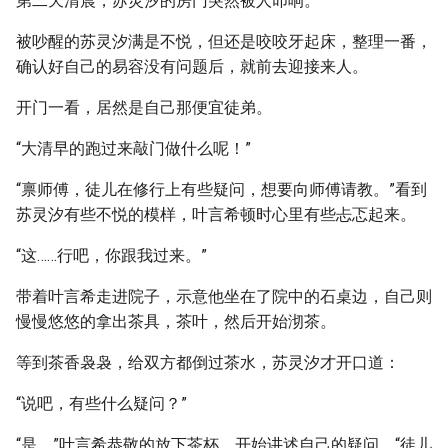
第二天清晨，苏灵汐的房门突然被人叩响。
被吵醒的苏灵汐满是不悦，但还是咬咬牙起床，整理一番，
确认好自己的易容没有问题后，就前去迎接来人。
开门一看，居然是自己那便宜徒弟。
“大清早的跑过来敲门做什么呢！”
“禀师傅，徒儿在修行上有些疑问，想要向师傅请教。”看到
苏灵汐有些不悦的模样，叶言希顿时心里有些忐忑起来。
“这……行吧，你跟我过来。”
带着叶言希走进院子，示意他坐在了院中的石桌边，自己则
慢慢悠悠的拿出茶具，茶叶，然后开始沏茶。
等到茶香袅袅，给双方都倒过茶水，苏灵汐才开口道：
“说吧，有些什么疑问？”
“是。”叶言希恭敬的放下茶杯，开始讲述自己的疑问。“徒儿