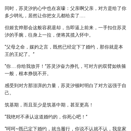
同时，苏灵汐的心中也在哀嚎：父亲啊父亲，对方是给了你
多少聘礼，居然让你把女儿都给卖了……
但姬玄烨那会这般容易退却，当即逼上前来，一手扣住苏灵
汐的手腕，往身上一拉，便将其揽入怀中。
“父母之命，媒妁之言，既然已经定下了婚约，那你就是本
王的王妃了。”
“你……你给我放开！”苏灵汐奋力挣扎，可对方的双臂如铁箍
一般，根本挣脱不开。
感受到对方那澎湃的力量，苏灵汐顿时明白了对方远强于自
己。
筑基期，而且至少是筑基中期，甚至更高！
“我绝对不承认这道婚约的，你死心吧！”
“呵呵~既已定下婚约，就当履行，你说不认就不认，我皇家