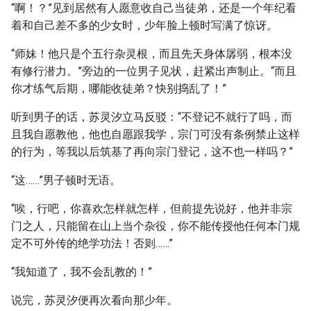
“啊！？”见到居然有人愿意收自己当徒弟，还是一个年纪看
着和自己差不多的少女时，少年脸上顿时写满了惊讶。
“师妹！他只是个五行杂灵根，而且先天身体孱弱，根本没
有修行潜力。”旁边的一位男子见状，赶紧出声制止。“而且
你才练气后期，哪能收徒弟？快别捣乱了！”
听到男子的话，苏灵汐立马反驳：“不登记不就行了吗，而
且我自愿教他，他也自愿跟我学，宗门可没有条例禁止这样
的行为，等我以后筑基了再向宗门登记，这不也一样吗？”
“这……”男子顿时无语。
“唉，行吧，你喜欢怎样就怎样，但前提先说好，他并非宗
门之人，只能留在山上当个杂役，你不能传授他任何本门规
定不可外传的绝学功法！否则……”
“我知道了，我不会乱教的！”
说完，苏灵汐便再次看向那少年。