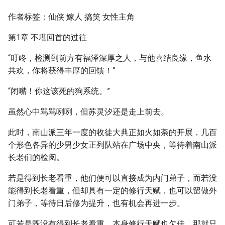
作者标签：仙侠 嫁人 搞笑 女性主角
第1章 不堪回首的过往
“叮咚，检测到前方有福泽深厚之人，与他喜结良缘，鱼水
共欢，你将获得丰厚的回馈！”
“闭嘴！你这该死的狗系统。”
虽然心中骂骂咧咧，但苏灵汐还是走上前去。
此时，南山派三年一度的收徒大典正如火如荼的开展，几百
个形色各异的少男少女正列队站在广场中央，等待着南山派
长老们的检阅。
若是得到长老看重，他们便可以直接成为内门弟子，而若没
能得到长老看重，但却具有一定的修行天赋，也可以留做外
门弟子，等待日后修为提升，也有机会再进一步。
可若是既没有得到长老看重，本身修行天赋也欠佳，那就只