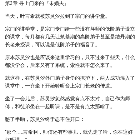
第3章 寻上门来的『未婚夫』
当天，叶言希就被苏灵汐拉到了宗门的讲学堂。
宗门的讲学堂，是宗门专门给一些没有拜师的低阶弟子设立
的课堂，每月都有几天让筑基期的高阶弟子甚至是结丹期的
长老来授课，可以说是低阶弟子的福音了。
原本苏灵汐也是应该来这里学习的，只不过来了些天，什么
都没学会，后来又有了系统，索性就不怎么来了。
就这样，在苏灵汐外门弟子身份的掩护下，两人成功混入了
课堂中，一齐坐下开始聆听台上宗门长老的传道。
坐了一会儿后，苏灵汐忽然感觉有点不太对，自己作为师
傅，和徒弟坐在一起听课，是不是有点太那啥了。
憋了半晌，苏灵汐终于忍不住开口：
“那个……言希啊，师傅还有些事儿，就先走了哈，你在这好
好听课。”