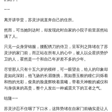
——
离开讲学堂，苏灵汐就直奔自己的住所。
然而，可当她到达时，却发现此时自家的小院子前里居然站
满了人。
只见一众身穿锦服，腰配绣刀的侍卫，呈军列之阵堵在了苏
灵汐的家门前，而正站在所有人的心中，被人以众星拱势护
卫的人，霍然是一个和自己年岁差不多的少年。
尽管那人只有十五六岁的模样，可一眼望去，给人的印象却
是如此深刻，他飞扬的长眉微挑，黑如墨玉般的瞳仁闪烁着
和煦的光彩，俊美的脸庞辉映着晨曦，带着天神般的威仪和
与身俱来的高贵，整个人发出一种威震天下的王者之气。
咕隆——
苏灵汐忍不住咽了下口水，这阵势堵在自家门前确实是让人