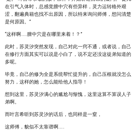
在引气入体时，总感觉膻中穴有些异样，灵力运转格外艰
涩，翻遍典籍也找不出原因，所以特来询问师傅，想问清楚
是何原因。”
“这样啊……膻中穴是在哪里来着！？”
此时，苏灵汐突然发现，自己对此一窍不通，或者说，自己
在修行方面其实可以说是小白了，说不定还没这徒弟知道的
多呢。
毕竟，自己的修为全是系统帮忙提升的，自己压根就没怎么
努力，这样的她，怎么能给他人指导！
想到这里，苏灵汐满心的尴尬与惭愧，这里这算不算误人子
弟啊。
而叶言希听到苏灵汐的话后，也同样是一窒，
这师傅，貌似不太靠谱啊……