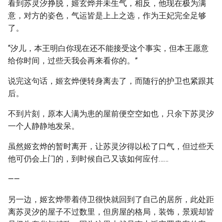
看到苏灵汐挣脱，姬玄烨并未生气，相反，他现在极为满
意，对方的姿色，气运皆是上上之选，作为王妃完全足够
了。
“汐儿，本王明白你现在还不能接受这个事实，但本王愿意
给你时间，过些天我会再来看你的。”
说完这句话，姬玄烨便转身离去了，而随行的护卫也紧跟其
后。
不到片刻，原本人满为患的屋前便空空如也，只余下苏灵汐
一个人静静地发呆。
虽然姬玄烨的暂时离开，让苏灵汐得以松了口气，但过些天
他可仍会上门的，到时候自己又该如何应付……
——
另一边，姬玄烨带着侍卫很快就回到了自己的居所，此处距
离苏灵汐的屋子不过数里，但房屋的格局，装饰，景观却皆