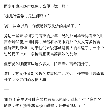
而少年也未多作犹豫，当即下跪一拜：
“徒儿叶言希，见过师尊！”
“好，从今以后，你便是我苏灵汐的徒弟了。”
旁边一些未得到宗门看重的少年，见到那同样未得看重的叶
言希居然能拜到师傅，虽然看不透眼前那个女人有多厉害，
但能拜到师傅，对于他们来说那就是莫大的幸运了，一个个
纷纷拥了上来，争抢着想要当苏灵汐的徒弟。
但苏灵汐哪能答应这么多人，忙牵着叶言希跑开了。
随后，苏灵汐又对旁边的监事说了几句话，便带着叶言希离
开了此次宗门的收徒大典。
——
“叮咚！宿主改变叶言希原有命运轨迹，对其产生了良性的
影响，奖励提升30％修为进度，旺夫值100点！”