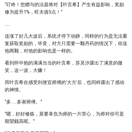
“叮咚！您赠与的法器将对【叶言希】产生有益影响，奖励
修为提升1%，旺夫值5点！”
……
连涨了好几大波后，系统才停下动静，同样的行为是无法重
复获取奖励的，毕竟，对方只需要一颗丹药的情况下，你送
他两颗，对他的影响也是一样的。
看到怀中抱的满满当当的叶言希，苏灵汐露出了满意的微
笑，这一波，大赚！
而叶言希在感受到便宜师傅的‘大方’后，也同样露出了感动
的神情。
“多……多谢师傅。”
“嗯，好好修炼，莫要辜负为师的一片苦心，为师对你可是
期望颇高呢。”