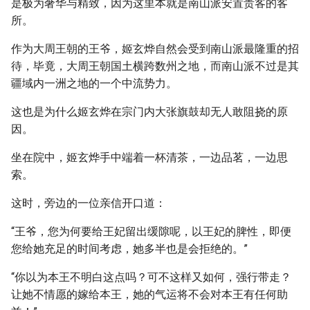
是极为奢华与精致，因为这里本就是南山派安置贵客的客
所。
作为大周王朝的王爷，姬玄烨自然会受到南山派最隆重的招
待，毕竟，大周王朝国土横跨数州之地，而南山派不过是其
疆域内一洲之地的一个中流势力。
这也是为什么姬玄烨在宗门内大张旗鼓却无人敢阻挠的原
因。
坐在院中，姬玄烨手中端着一杯清茶，一边品茗，一边思
索。
这时，旁边的一位亲信开口道：
“王爷，您为何要给王妃留出缓隙呢，以王妃的脾性，即便
您给她充足的时间考虑，她多半也是会拒绝的。”
“你以为本王不明白这点吗？可不这样又如何，强行带走？
让她不情愿的嫁给本王，她的气运将不会对本王有任何助