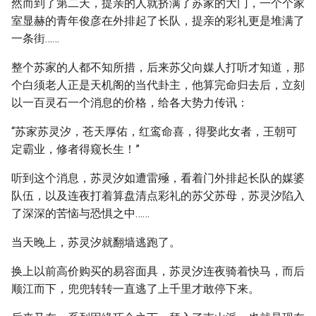
然而到了第二天，提亲的人就挤满了苏家的大门，一个个家
室显赫的青年俊彦在外排起了长队，提亲的彩礼更是堆满了
一条街……
整个苏家的人都不知所措，后来苏父向媒人打听才知道，那
个白须老人正是天机阁的当代卦主，他算完命归去后，立刻
以一百灵石一个消息的价格，给各大势力传讯：
“苏家苏灵汐，苍天厚佑，红鸾命喜，得娶此女者，王朝可
定霸业，修者得窥长生！”
听到这个消息，苏灵汐如遭雷殛，看着门外排起长队的媒婆
队伍，以及连夜打着算盘清点彩礼的苏父苏母，苏灵汐陷入
了深深的苦恼与恐惧之中……
当天晚上，苏灵汐就翻墙逃跑了。
换上以前高价购买的易容面具，苏灵汐连夜骑着快马，而后
顺江而下，兜兜转转一直逃了上千里才敢停下来。