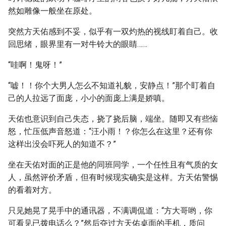
然如雕像一般坐在原处。
突然方天佑感到不妥，似乎有一双灼热的视线盯着自己。收
回思绪，眼界里有一对牛铃大的眼睛……
“哇啊！鬼呀！”
“嘘！！你个大男人怎么不知道礼貌，安静点！”那个盯着自
己的人拉远了面庞，小小的面庞上满是娇嗔。
天佑也意识到自己失态，挠了挠后脑，端坐。随即又有些恼
怒，忙压低声音怒道：“汪小雨！？你怎么在这里？还有你
这样出没会吓死人的知道不？”
坐在天佑对面的正是他的同班同学，一个任性且有气质的女
人，虽然评价矛盾，但有时候现实确实是这样。方天佑警惕
的看着对方。
只见她晃了晃手中的通讯器，不满调侃道：“方大哥哟，你
可看见已拨电话么？”然后夺过方天佑桌面的手机，质问