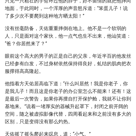
只见一只粗壮的手臂环过他的脖子，好不留情的就把他摔向
地面，于此同时，一个浑厚的声音怒斥道：“笨蛋儿子！说
了多少次不要爬到这种地方晒太阳！”
没有丝毫防备，天佑重重摔倒在地上。他不是一个软弱的
人，只是面对这个家伙，他一点气也生不出来，他讪笑道：
“爸？你居然来了？”
眼前这个高大的男子的正是自己的父亲，年近半百的他发丝
已经参有白发，不过身材依然保持得良好，虬结的肌肉把衣
服撑得高高隆起。
他指着方天佑居高临下道：“什么叫居然！我是你老子，你
是我儿子！而且这是你老子的办公室怎么不能来！还有！这
是最后一次警告，如果你再擅自打开保护舱，我就不让你到
基地来。”说着一堵厚实的器械升起罩下，封闭之前开阔的
空间，随之被虚拟影像代替，四周看起来和之前没有多大的
区别，只是变得没有那么灼热。
天佑摇了摇头爬起来叹息，道：“小气。”