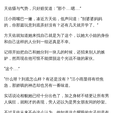
天佑慑与气势，只好赔笑道：“那个……嗯……”
汪小雨嘴巴一撇，凑近方天佑，低声问道：“别婆婆妈妈
的，你那篇玩意到底弄好没有？还有几天就开学了。”
方天佑就知道她来找自己就是为了这个，以她大小姐的身份
和自己这样的人分到一组还真是不幸。
记得开始把自己和她分到一块儿的时候，还招来别人的嫉
妒，然而现在他可恨不能摆脱这个光说不做的家伙。
“这个……”
“什么呀？到底怎么样？有还是没有？”汪小雨显得有些焦
急，那娇嗔的神态却也另有一番味道。
实话说论相貌她已经十分出色了，加之身材不错更让所有男
人疯狂，就刚才的表现，旁人还以为是男女朋友间的吵架。
不过天佑从来不会这么认为，他知道这个耀眼的女子却是有