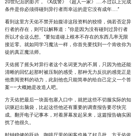
20世纪后的影片，《X战警》《超人一家》……不过以上完成
条件是你必须得碰到异行者而幸运的是它没有成年……”
看到这里方天佑不禁开始腹诽这段资料的狡猾，倘若否定异
行者的存在，则可以解释道：“你是因为没有碰到过异行者
所以才会这么想。”要知道碰上根本不存在的东西几率无限
接近零。就如同学习魔法一样，你首先要找到一个肯收你为
徒的真正魔法师。
天佑摇了摇头对异行者这个名词更为的不屑，只因为他还能
清晰的回忆起那时被压制的感受，那种无力反抗的感觉正是
他查阅资料的动力，此刻他也只能简单的给自己定义一个答
案——大概她是改造人吧。
方天佑把最后一块面包塞入口中，就把这些不切服实际的知
识驱赶出脑袋，比起这些他还有重要的调查报告要尽快完
成。翻开电子记事本，对着屏幕发起呆来，这篇报告确实困
扰了他很久。
时钟稳健的跃动，咖啡厅里的闲客也换了好几批，方天佑依