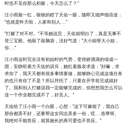
时也不见你那么积极，今天怎么了？”
汪小雨脸一红，狠狠的瞪了天佑一眼，随即又细声细语道：
“也就是昨天啦，人家和别人……”
“打赌了对不对。”不等她说完，天佑就明白了，真是无事不
登三宝殿。他敲了敲脑袋，没好气道：“大小姐呀大小姐，
你……”
汪小雨这时完全没有初始时的气势，变得娇滴滴的缩成一
团，安静听着方天佑的训斥，她红着脸哀求道：“好嘛，求
求你了，我天天都有很多事情要做，能够静心完成这项任务
的也只有你了不是？所以拜托了，只要在开学前完成就好
了。我和别人打赌说我一定能够完成的，你想想我怎么可以
连一个作业都完成不了，好丢人。”
天佑给了汪小雨一个白眼，心想：“这下可麻烦了，我自己
那份都弄不好，还要帮这女同志弄多一份，哎……造孽呀。
我绝对不能答应，就算她长的再可爱也不答应。”