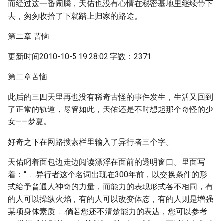
而经过这一番闹腾，天佑也没有心情在秘密基地里继续带下
去，匆匆收拾了下就踏上归家的路途。
第二章 苦恼
更新时间2010-10-5 19:28:02 字数：2371
第二章苦恼
此后的三四天里再也没有稀奇古怪的事件发生，生活又回到
了正常的轨道，尽管如此，天佑还是不时想起那个奇怪的少
女——梦夏。
好奇之下在网路搜索栏里输入了异行者三个字。
天佑叼着面包边走边阅读漂浮在面前的透明窗口。里面写
着：“……异行者这个名词出现在300年前，以交换条件的形
式给予普通人神奇的力量，而能力的表现形式各不相同，有
的人可以操纵火焰，有的人可以改变体态，有的人则是增强
某项身体素质……倘若您还不清楚能力的表达，您可以参考