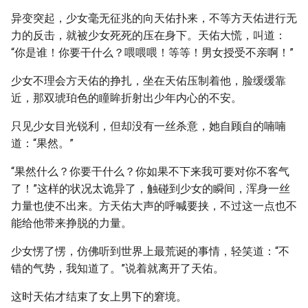
异变突起，少女毫无征兆的向天佑扑来，不等方天佑进行无
力的反击，就被少女死死的压在身下。天佑大慌，叫道：
“你是谁！你要干什么？喂喂喂！等等！男女授受不亲啊！”
少女不理会方天佑的挣扎，坐在天佑压制着他，脸缓缓靠
近，那双琥珀色的瞳眸折射出少年内心的不安。
只见少女目光锐利，但却没有一丝杀意，她自顾自的喃喃
道：“果然。”
“果然什么？你要干什么？你如果不下来我可要对你不客气
了！”这样的状况太诡异了，触碰到少女的瞬间，浑身一丝
力量也使不出来。方天佑大声的呼喊要挟，不过这一点也不
能给他带来挣脱的力量。
少女愣了愣，仿佛听到世界上最荒诞的事情，轻笑道：“不
错的气势，我知道了。”说着就离开了天佑。
这时天佑才结束了女上男下的窘境。