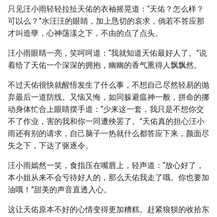
只见汪小雨轻轻拉扯天佑的衣袖摇晃道：“天佑？怎么样？
可以么？”水汪汪的眼睛，加上恳切的哀求，倘若不答应那
才叫造孽，心神荡漾之下，不由的点了点头。
汪小雨眼睛一亮，笑呵呵道：“我就知道天佑最好人了。”说
着给了天佑一个深深的拥抱，幽幽的香气熏得人飘飘然。
不过天佑很快就醒悟发生了什么事，不想自己尽然轻易的抛
弃最后一道防线。又恼又悔，如同躲避瘟神一般，拼命的挪
动身体忙合上眼睛摆手道：“少来这一套，我只是不想你交
不了作业，害的我和你一同遭殃罢了。”天佑真的担心汪小
雨还有别的请求，自己脑子一热就什么都答应下来，颜面尽
失之下，下达了驱逐令。
汪小雨嫣然一笑，食指压在嘴唇上，轻声道：“放心好了，
本小姐从来不会亏待好人的，那么天佑我走了哦。你也要加
油哦！”甜美的声音直透入心。
这让天佑原本不好的心情变得更加糟糕。赶紧狼狈的收拾东