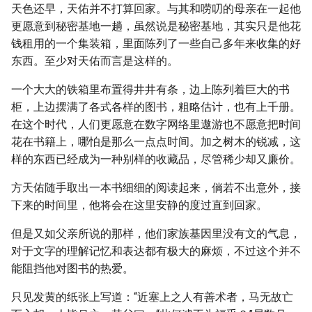
天色还早，天佑并不打算回家。与其和唠叨的母亲在一起他
更愿意到秘密基地一趟，虽然说是秘密基地，其实只是他花
钱租用的一个集装箱，里面陈列了一些自己多年来收集的好
东西。至少对天佑而言是这样的。
一个大大的铁箱里布置得井井有条，边上陈列着巨大的书
柜，上边摆满了各式各样的图书，粗略估计，也有上千册。
在这个时代，人们更愿意在数字网络里遨游也不愿意把时间
花在书籍上，哪怕是那么一点点时间。加之树木的锐减，这
样的东西已经成为一种别样的收藏品，尽管稀少却又廉价。
方天佑随手取出一本书细细的阅读起来，倘若不出意外，接
下来的时间里，他将会在这里安静的度过直到回家。
但是又如父亲所说的那样，他们家族基因里没有文的气息，
对于文字的理解记忆和表达都有极大的麻烦，不过这个并不
能阻挡他对图书的热爱。
只见发黄的纸张上写道：“近塞上之人有善术者，马无故亡