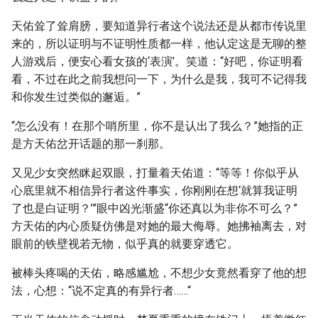
天佑耸了耸肩膀，要知道异行者这个说法还是从都市传说里
来的，所以证明与不证明性质都一样，他认定这是无聊的整
人游戏后，便安心看女孩的‘表演’。笑道：“好吧，你证明看
看，不过在此之前我想问一下，为什么是我，我可不记得我
和你发生过类似的邂逅。”
“怎么没有！在那个哨所里，你不是认出了我么？”她指的正
是方天佑岔开话题的那一刹那。
又见少女突然眯起双眼，打量着天佑道：“等等！你似乎从
心底里就不相信异行者这件事实，你刚刚在想‘就算我证明
了也是白证明？’”眼中凶光渐盛“你还真以为非你不可么？”
方天佑的内心质疑仿佛是对她的最大侮辱。她拂袖离去，对
眼前的铁壁视若无物，似乎真的就要穿透它。
被棒头疼喝的天佑，略感尴尬，不想少女竟然看穿了他的想
法，心想：“说不定真的有异行者……“