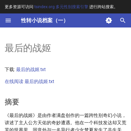
更多资源可访问
tsindex.org 多元性别搜索引擎
进行跨站搜索。
键
性转小说档案（一）
入
摘要
以
最后的战姬
开
其他信息 [Processed Page
Metadata]
始
下载:
最后的战姬.txt
搜
正文
在线阅读 最后的战姬.txt
索
摘要
《最后的战姬》是由作者满盘创作的一篇跨性别奇幻小说，
讲述了主人公方天佑的奇妙遭遇。他在一个科技发达却又荒
芜的世界里，因意外与一名异行者少女梦夏发生了共生关