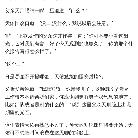
父亲天刑眼睛一瞪，压迫道：“什么？”
天佑忙改口道：“没……没什么，我说以后会注意。”
“哼！”正欲发作的父亲这才作罢，道：“你可不要小看这阳
光，它对我们有害。好了今天观测的也够久了，你的那个什
么报告写得怎么样了。”
“这个……”
真是哪壶不开提哪壶，天佑尴尬的搔挠后脑勺。
又听父亲说道：“我就知道，你是我儿子，这种舞文弄墨的
工作根本不适合我们家，你应该到更有男子汉气息的地方，
比如部队或者是别的什么的……”说到这里父亲天刑脸上出现
期望的光芒。
这个表情天佑再熟悉不过了，颓长的劝说课程将要开始，天
佑可不想把时间浪费在这无聊的辩驳上。