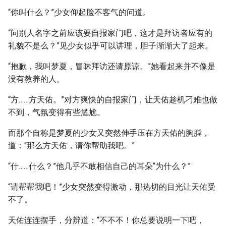
“你叫什么？”少女仰起脸不客气的问道。
“问别人名字之前应该要自报家门吧，这才是拜访者应有的
礼貌不是么？”见少女似乎可以讲理，胆子渐渐大了起来。
“抱歉，我叫梦夏，冒昧拜访还请原谅。”她看起来并不像是
没有教养的人。
“方……方天佑。”对方爽快的自报家门，让天佑趁机刁难也做
不到，气氛变得有些尴尬。
而那个自称是梦夏的少女又突然伸手压在方天佑的胸膛，
道：“那么方天佑，请你帮助我吧。”
“什……什么？”他几乎不敢相信自己的耳朵“为什么？”
“请帮帮我吧！”少女突然变得激动，那热切的目光让天佑受
不了。
天佑连连摆手，分辨道：“不不不！你总要说明一下吧，