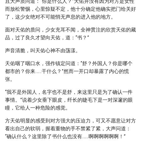
且大声质问道：“你是什么人？”天佑并没有因为对方是女性
而放松警惕，心里惊疑不定，他十分确定他确实把门给关好
了，这少女绝对不可能悄无声息的进入他的地方。
面对天佑的质问，少女充耳不闻，全神贯注的欣赏天佑的藏
品，过了良久才望向天佑，道：“书？”
声音清脆，叫天佑心神不由荡漾。
天佑咽了咽口水，强作镇定问道：“舒？外国人？你是哪个
都市的？你来……干什么？”然而一开口却暴露了内心的慌
张。
“我不是外国人，名字也不是舒，来这里只是为了确认一件
事情。”说着少女垂下眼皮，纤长的睫毛下是一对深邃的眼
瞳，它给人一种危险的感觉。
方天佑明显的感受到对方强大的压迫力，可又不愿意让对方
看出自己的软弱，握着重物的手不禁紧了紧，大声问道：
“确认什么？这里除了书什么也没有……啊啊啊啊啊啊！”