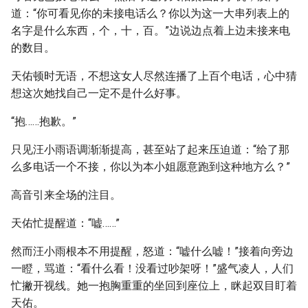
道：“你可看见你的未接电话么？你以为这一大串列表上的
名字是什么东西，个，十，百。”边说边点着上边未接来电
的数目。
天佑顿时无语，不想这女人尽然连播了上百个电话，心中猜
想这次她找自己一定不是什么好事。
“抱……抱歉。”
只见汪小雨语调渐渐提高，甚至站了起来压迫道：“给了那
么多电话一个不接，你以为本小姐愿意跑到这种地方么？”
高音引来全场的注目。
天佑忙提醒道：“嘘……”
然而汪小雨根本不用提醒，怒道：“嘘什么嘘！”接着向旁边
一瞪，骂道：“看什么看！没看过吵架呀！”盛气凌人，人们
忙撇开视线。她一抱胸重重的坐回到座位上，眯起双目盯着
天佑。