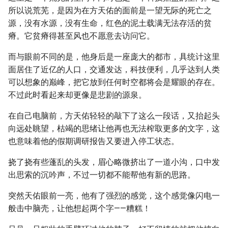
所以说荒芜，是因为在方天佑的面前是一望无际的死亡之
源，没有水源，没有生命，红色的泥土载满无法存活的贫
瘠。它贫瘠得甚至风也不愿意去访问它。
而与眼前不同的是，他身后是一座庞大的都市，具统计这里
面居住了近亿的人口，交通发达，科技便利，几乎达到人类
可以想象的巅峰，把它放到任何时空都将会是耀眼的存在。
不过此时看起来却更像是悲剧的源泉。
在自己电脑前，方天佑轻轻的敲下了这么一段话，又抬起头
向远处眺望，枯竭的思绪让他再也无法榨取更多的文字，这
也意味着他的假期调研报告又要进入停工状态。
挠了挠有些蓬乱的头发，眉心略微挤出了一道小沟，口中发
出思索的沉吟声，不过一切都不能帮他有新的思路。
突然天佑眼前一亮，他有了强烈的感觉，这个感觉像闪电一
般击中脑壳，让他想起两个字——糟糕！