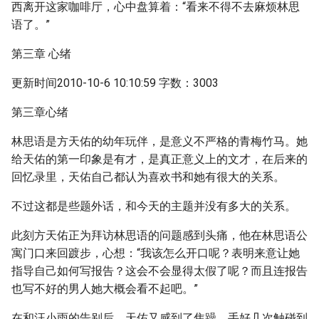
西离开这家咖啡厅，心中盘算着：“看来不得不去麻烦林思
语了。”
第三章 心绪
更新时间2010-10-6 10:10:59 字数：3003
第三章心绪
林思语是方天佑的幼年玩伴，是意义不严格的青梅竹马。她
给天佑的第一印象是有才，是真正意义上的文才，在后来的
回忆录里，天佑自己都认为喜欢书和她有很大的关系。
不过这都是些题外话，和今天的主题并没有多大的关系。
此刻方天佑正为拜访林思语的问题感到头痛，他在林思语公
寓门口来回踱步，心想：“我该怎么开口呢？表明来意让她
指导自己如何写报告？这会不会显得太假了呢？而且连报告
也写不好的男人她大概会看不起吧。”
在和汪小雨的告别后，天佑又感到了焦躁，手好几次触碰到