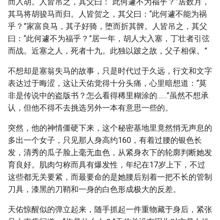
而入胡。人皆吊之，其父曰：“此何遽不为福乎？”居数月，
其马将胡骏马而归。人皆贺之，其父曰：“此何遽不能为祸
乎？”家富良马，其子好骑，堕而折其髀。人皆吊之，其父
曰：“此何遽不为福乎？”居一年，胡人大入塞，丁壮者引弦
而战。近塞之人，死者十九。此独以跛之故，父子相保。”
不想却是塞翁失马的故事，只是时代过于久远，行文和文字
表达过于晦涩，这让天佑觉得十分头痛，心里暗想道：“莫
非是传说中的盗版书？怎么看得稀里糊涂的……”虽然不想承
认，但他不得不去挑选另外一本有意思一些的。
突然，他的神情僵硬下来，这个秘密基地里竟然悄无声息的
多出一个女子，只见那人身高约160，有着过腰的银色长
发，清秀的瓜子脸上毫无血色，从紧身衣下的轮廓判断她发
育良好。肌肉匀称而具有爆发性，年纪在17岁上下，不过
这些都无关要紧，而最要命的是她腰后别着一把不长的管制
刀具，漆黑的刀鞘和一身的白色形成极大的反差。
天佑惊醒似的弹立起来，随手抓起一件重物藏于身后，紧张