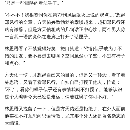
“只是一些拙略的看法罢了。”
“不不不！我很赞同你在第77刊风语版块上说的观点……”想起
郑风行的文章，方天佑兴致勃勃的攀谈起来，起初郑风行还
略有谦辞，但是方天佑粗略的几句话正中心坎，两个男人你
一言我一语的竟然在走廊上打开了话匣子。
林思语看了不禁觉得好笑，掩口笑道：“你们似乎成为了不
错的朋友，要不要进去聊聊？空间虽然小了些，不过有椅子
和点心。”
方天佑一愣，才想起自己来的目的，但是又一转念，看了看
林思语，又看了看郑风行。自知自己打搅了他人，忙道：
“不了，看你们样子似乎还有事情我就不打搅了。能够认识
这个大编辑今天已经是走运，倘若耽误了你可不好。”
林思语又挽留了一下，但是方天佑还是拒绝了。在外人面前
他实在不好意思向思语请教，尤其那个外人还是著名杂志的
大编辑。