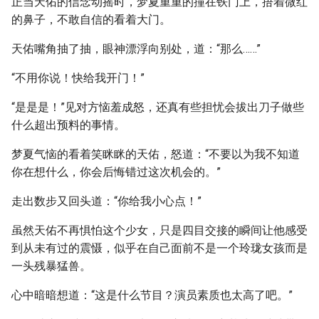
正当天佑的信念动摇时，梦夏重重的撞在铁门上，捂着微红
的鼻子，不敢自信的看着大门。
天佑嘴角抽了抽，眼神漂浮向别处，道：“那么……”
“不用你说！快给我开门！”
“是是是！”见对方恼羞成怒，还真有些担忧会拔出刀子做些
什么超出预料的事情。
梦夏气恼的看着笑眯眯的天佑，怒道：“不要以为我不知道
你在想什么，你会后悔错过这次机会的。”
走出数步又回头道：“你给我小心点！”
虽然天佑不再惧怕这个少女，只是四目交接的瞬间让他感受
到从未有过的震慑，似乎在自己面前不是一个玲珑女孩而是
一头残暴猛兽。
心中暗暗想道：“这是什么节目？演员素质也太高了吧。”