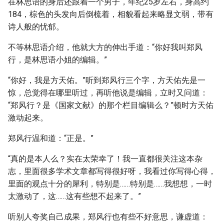
在林思语的身后还跟着一个男子，年纪25岁左右，身高约
184，棕色的头发向后倒梳着，相貌看起来略显文弱，带有
诗人般的忧郁。
不等林思语介绍，他就大方的伸出手道：“你好我叫郑风
行，是林思语小姐的编辑。”
“你好，我是方天佑。”听到郑风行三个字，方天佑先是一
惊，总觉得在哪里听过，再听他说是编辑，立时又问道：
“郑风行？是《国家文献》的那个栏目编辑么？”顿时方天佑
激动起来。
郑风行温和道：“正是。”
“真的是本人么？实在太荣幸了！我一直都很关注这本杂
志，里面很多学术文章都写得很好呀，我看过你写得心得，
里面的观点十分的犀利，特别是……特别是……我想想，一时
太激动了，这……这有些想不起来了。”
听别人夸奖自己成果，郑风行也有些不好意思，谦虚道：