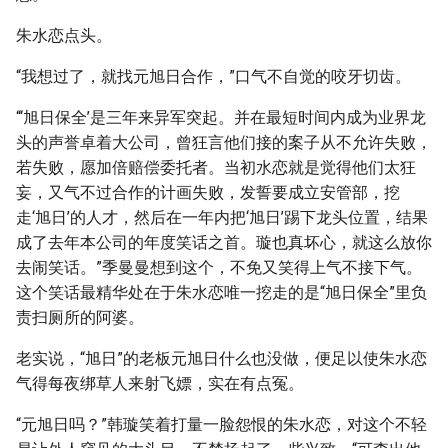
朱水恋点头。
“我想过了，就找元旭日合作，”口气不自觉的咬牙切齿。
“‘旭日保全’是三年来异军突起。并在最短时间内成为业界龙
头的声誉卓着大公司，曾狂言他们接的案子从不允许失败，
若失败，愿加倍赔偿委托者。当初水恋就是觉得他们太狂
妄，又气不过合作的计画失败，发誓要成立安管部，挖
走‘旭日’的人才，然后在一年内把‘旭日’踢下龙头位置，结果
成了去年本公司的年度笑话之首。璇也真坏心，就这么放你
去闹笑话。”季曼曼想到这个，不免又笑得上气不接下气。
这个笑话最精华处在于朱水恋唯一挖走的是“旭日保全”里负
责扫厕所的阿婆。
老实说，“旭日”的老板元旭日什么也没做，便足以使朱水恋
气得每夜绑草人来射飞嫖，实在有点冤。
“元旭日吗？”韩璇笑着打量一脸怨恨的朱水恋，对这个不轻