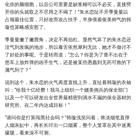
化你的脑细胞，以后公司里要是缺浆糊可以不必买，直接劈
开你的头就取之不尽用之不竭了！”朱水恋扯不开季曼曼以
占领最佳位置，只好改而攻占扶手，半身偎着俊美帅气的韩
璇也算略感安慰了。
季曼曼撇了撇唇角，决定不再抬杠。显然气坏了的朱水恋还
没气到发疯的地步，所以毒舌依然犀利无比，她才不做讨不
了好处的事呢。于是转而道：“怎么？你是为了查不出在于
悠车上放炸弹的凶手生气，还是被某些愚蠢到无药可救的下
属气到了？”
说到这个，朱水恋的火气再度直线上升，直扯着韩璇的衣袖
叫：“给我十亿经费！我马上组织一个媲美佣兵的保全部门
以及一个可以研发出全世界最精密到滴水不漏的保全器材的
研究所。在二年内达成目标！”
“请问你是打算闯黑社会吗？”韩璇浅笑问着，将淡烟笔直弹
人烟灰缸中，再长长吁出一口烟雾，整个人笼罩在其中迷离
朦胧，看来深不可测。