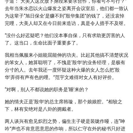
子道：“大美人这次放下身段来要求合作，你看可不可行？”
去年当朱水恋以火山爆发之姿离开会议室后，他们都一致认
为这辈子“旭日保全’是赚不到“殷华集团”的钱了，还没哀悼
完哩，大美人却又在今日前来造访，真是令人措手不及呀。
“没什么好迟疑吧？他们没本事自保，只有求助更厉害的人
了。这当口，生命比面子重要多了。
我相当佩服来小姐能屈能伸的功夫。比起其他搞不清楚状况
的笨女人，她算聪明了，不愧是‘殷华’的业务经理，是极有
分寸的人。去年我还一度怀疑这种火爆的女人怎么把‘殷
华’弄得有声有色的哩。”范宇文难得对女人有好评价。
“对啊，别人不都说她的职务是‘睡’来的？
她的情夫正是‘殷华’的总主席韩璇，那个娘娘腔。”相较之
下，林有安绝对是八卦的拥戴者。
两人谈兴有愈见炽烈之势，偏生主子硬是装咙作哑，连“呻
吟”声也不肯意思意思的作响，所以仁守在外的秘书只好进