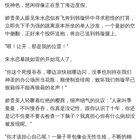
悦神色，悠闲得像正在垦丁海边度假。
娇贵美人眼见朱水恋似有飞奔到韩璇怀中寻求慰惜的打算，
立即先下手为强的跳离原本所坐的单人沙发，一个曼妙的空
中侧翻，正好来个投怀送抱，将自己送到韩璇腿上。
“喂！让开，那是我的位置！”
朱水恋暴跳如雷的开始骂人了。
“你这个死慢吞吞，哪边凉快就哪边闪，没事也别持在我们
神圣的办公场所当花瓶，顺便制造绯闻，败坏我们韩璇早已
狠籍得不能再狼藉的名声！”
娇贵美人轻噘着红艳的樱唇，细声细气的抗议：“人家叫季
曼曼，不叫慢吞吞，你真是没记性。跟你认识了十年，你还
是记不住要不要去检查一下脑子？我真担心你有什么病却没
被发现呢。”
“你才该担心自己呢！一脑子草包像会无性生殖，不断的糊