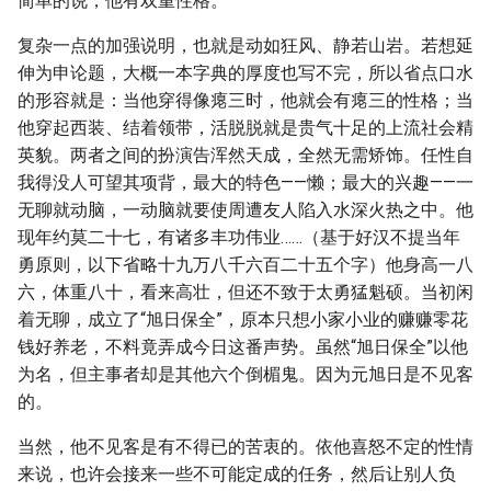
简单的说，他有双重性格。
复杂一点的加强说明，也就是动如狂风、静若山岩。若想延
伸为申论题，大概一本字典的厚度也写不完，所以省点口水
的形容就是：当他穿得像瘪三时，他就会有瘪三的性格；当
他穿起西装、结着领带，活脱脱就是贵气十足的上流社会精
英貌。两者之间的扮演告浑然天成，全然无需矫饰。任性自
我得没人可望其项背，最大的特色——懒；最大的兴趣——一
无聊就动脑，一动脑就要使周遭友人陷入水深火热之中。他
现年约莫二十七，有诸多丰功伟业……（基于好汉不提当年
勇原则，以下省略十九万八千六百二十五个字）他身高一八
六，体重八十，看来高壮，但还不致于太勇猛魁硕。当初闲
着无聊，成立了“旭日保全”，原本只想小家小业的赚赚零花
钱好养老，不料竟弄成今日这番声势。虽然“旭日保全”以他
为名，但主事者却是其他六个倒楣鬼。因为元旭日是不见客
的。
当然，他不见客是有不得已的苦衷的。依他喜怒不定的性情
来说，也许会接来一些不可能定成的任务，然后让别人负