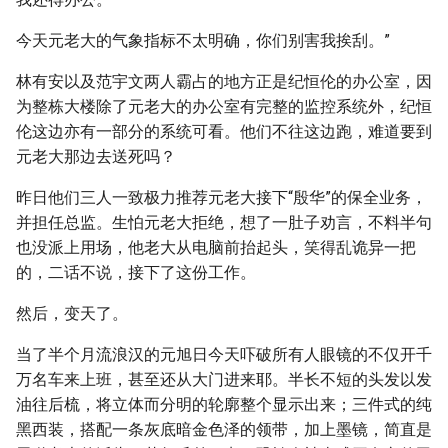
今天元老大的气象指标不太明确，你们别害我挨刮。”
林有安以及范宇文两人霸占的地方正是纪恒伦的办公室，因
为整栋大楼除了元老大的办公室有完整的监控系统外，纪恒
伦这边亦有一部分的系统可看。他们不往这边跑，难道要到
元老大那边去送死吗？
昨日他们三人一致极力推荐元老大接下“殷华”的保全业务，
并担任总监。生怕元老大拒绝，想了一肚子劝言，不料半句
也没派上用场，他老大从电脑前抬起头，笑得乱诡异一把
的，二话不说，接下了这份工作。
然后，变天了。
当了半个月流浪汉的元旭日今天吓破所有人眼镜的不仅开千
万名车来上班，甚至还从大门进来耶。半长不短的头发以发
油往后梳，将立体而分明的轮廓整个显示出来；三件式的纯
黑西装，搭配一条灰底暗金色泽的领带，加上墨镜，简直是