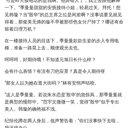
“可是昨天接电话的是我啊。他弄错人了，我上去跟他解释
一下。”季曼曼甜甜的安抚接待小姐，轻易过关。拜托！想
见韩璇？当“殷华”的总主席之位是闲差啊？没事说要见就见
得着，那俊美无俦的璇不早被那些色女分尸掉了？哪还有命
留着日理万机？
在一楼接待人员的目送下，季曼曼款款生姿的步入专用电
梯，准备一路晃上去，顺便观光去也。
呵呵呵，好期待哦！不知道元旭日长什么样？
会有什么表情？有没有刀疤应景？真是令人期待呀
“那女人以为她在逛大街吗？”林有安悄声咕咬。
“这人是季曼曼。若说朱水恋是‘殷华’的急惊风，那季曼曼就
是典型的慢郎中。”范宇文微微一笑，觉得“殷华”似乎专出
美人。韩璇的确艳福不浅。
纪恒伦蹲在两人身后，低声警告着：“你们没事快下去啦，
我还得办公。