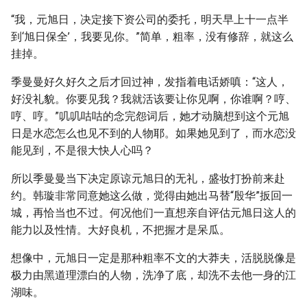
“我，元旭日，决定接下资公司的委托，明天早上十一点半
到‘旭日保全’，我要见你。”简单，粗率，没有修辞，就这么
挂掉。
季曼曼好久好久之后才回过神，发指着电话娇嗔：“这人，
好没礼貌。你要见我？我就活该要让你见啊，你谁啊？哼、
哼、哼。”叽叽咕咕的念完怨词后，她才动脑想到这个元旭
日是水恋怎么也见不到的人物耶。如果她见到了，而水恋没
能见到，不是很大快人心吗？
所以季曼曼当下决定原谅元旭日的无礼，盛妆打扮前来赴
约。韩璇非常同意她这么做，觉得由她出马替“殷华”扳回一
城，再恰当也不过。何况他们一直想亲自评估元旭日这人的
能力以及性情。大好良机，不把握才是呆瓜。
想像中，元旭日一定是那种粗率不文的大莽夫，活脱脱像是
极力由黑道理漂白的人物，洗净了底，却洗不去他一身的江
湖味。