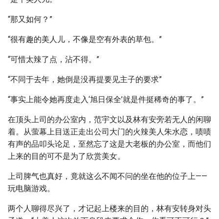
“那又如何？”
“很有趣的美人儿，不像是空有外表的草包。”
“可惜太辣了点，沾不得。”
“不同于去年，她倒是没再提要见主子的要求”
“事实上能令她再度走入‘旭日保全’就是件挺稀奇的事了。”
在顶头上司的办公室内，范宇文以及林有安旁若无人的闲聊
着。从萤幕上目送正走出公司大门的火辣美人朱水恋，啧啧
有声的品叩头论足，至然忘了这是大老板的办公室，而他们
上来的目的可不是为了欣赏美女。
上司脾气也真好，竟就这么不闻不问的坐在他的位子上——
玩电脑游戏。
两个人聊得尽兴了，才记起上楼来的目的，林有安转身对头