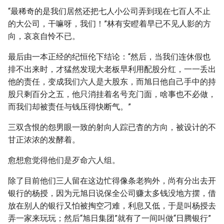
“最稀奇的是我们居然还把七人小公司弄到现在七百人不止
的大公司，干嘛呀，我们！”林有安瞪着早已不见人影的方
向，哀哀自怜不已。
最后由一本正经的纪恒伦下结论：“然后，当我们连休假也
排不出来时，才猛然发现大老板早利用配股分红，一一丢出
他的责任，变成我们六人是大股东，而旭日他自己手中的持
股只剩百分之五，他只消挂着名号充门面，啥事也不必做，
而我们却被责任与钱压得快断气。”
三双含恨的怨男眼一致的射向人踪已杳的方向，被设计的不
甘正浓浓的发酵着。
愈想愈觉得他们是歹命六人组。
除了目前他们三人留在这边忙得像条老狗外，尚有分出去开
银行的杨授，因为元旭日说保全公司赚太多钱没地方摆，借
放在别人的银行又怕被掏空刁难，利息又低，于是叫杨授去
弄一家来玩玩；然后“旭日集团”就有了一间叫做“日腾银行”