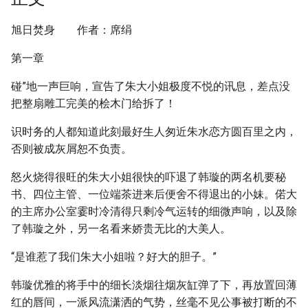
旭日焚身 作者：席绢
第一章
碰”地一声巨响，宣告了朱大小姐极度不悦的讯息，差点没
把整扇雕工完美的桧木门给拆了！
识时务的人都知道此刻最好生人匆近朱水恋方圆百里之内，
否则被成灰屑恕不负责。
怒火烧得很旺的朱大小姐很快的吓退了韩璇的两名机要秘
书、四位主管、一位端茶进来后便舍不得退出的小妹。偌大
的主席办公室霎时冷清得只剩冷气运转的细微声响，以及除
了韩璇之外，另一名看来娇贵无比的大美人。
“是谁惹了我们朱大小姐啦？好大的胆子。”
韩璇优雅的将手中的细长淡烟往烟灰缸弹了下，再放置回薄
红的唇间，一派风流潇洒的气势，丝毫不见公事被打断的不