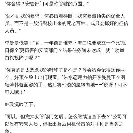
“你舍得？安管部门可是你管辖的范围。”
“达不到我的要求，何必留着碍眼！我需要最顶尖的保全人
员，而不是一般混警校出来的死老百姓，或只会抓奸的征信
人员。”
季曼曼低笑：“哟，一年前是谁夸下海口说要成立一个比‘旭
日保全’更厉害的安管部门？结果任务尚未达成，就自动举
白旗投降了呢？”
“你真的是太想念我的鞋印了是不是？等会我会记得送你两
个，好顶在脸上出门现宝。”朱水恋用力拍开季曼曼正企图
轻薄韩璇面容的手，然后将韩璇的脸转向她——“说呀！可不
可以嘛！”
韩璇沉吟了下。
“可以。但撤掉安管部门之后，怎么继续追查下去？”公司可
以没有安管人员，但揪出幕后伺机伏击的对手则是当务之
急。