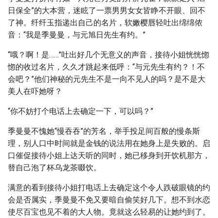
日保全”的大本营，迷眩了一票男男女女皆睁不开眼、回不
了神。纤纤玉指递出自己的名片，软嫩樱唇轻吐出绵绵侬
音：“我是季曼曼，与元旭日先生有约。”
“哦？啊！是……”吐出好几个无意义的声音，接待小姐恍恍惚
惚的收过名片，久久才跳起来低呼：“与元先生有约？！不
会吧？”他们神秘的元先生不是一向不见人的吗？是不是大
美人在吓她呀？
“你不妨打个电话上去确定一下，可以吗？”
季曼曼不愧她“慢吞吞”的芳名，举手投足间百般的慢条斯
理，别人口中时间就是金钱的说法用在她身上是失败的。启
口催促接待小姐上达天听的同时，她已移身到开饮机那方，
替自己泡了杯乌龙茶啜饮。
满意的看到接待小姐打电话上去确定这个令人跌破眼镜的约
会是否属实，季曼曼不免又要暗自偷笑好几下。想不到水恋
使尽百宝也见不着的大人物。竟就这么轻易的让她约到了。