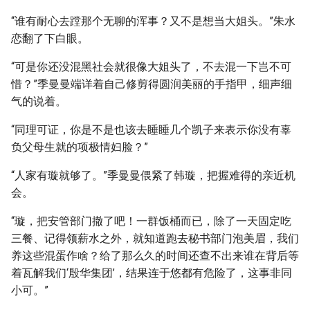
“谁有耐心去蹚那个无聊的浑事？又不是想当大姐头。”朱水
恋翻了下白眼。
“可是你还没混黑社会就很像大姐头了，不去混一下岂不可
惜？”季曼曼端详着自己修剪得圆润美丽的手指甲，细声细
气的说着。
“同理可证，你是不是也该去睡睡几个凯子来表示你没有辜
负父母生就的项极情妇脸？”
“人家有璇就够了。”季曼曼偎紧了韩璇，把握难得的亲近机
会。
“璇，把安管部门撤了吧！一群饭桶而已，除了一天固定吃
三餐、记得领薪水之外，就知道跑去秘书部门泡美眉，我们
养这些混蛋作啥？给了那么久的时间还查不出来谁在背后等
着瓦解我们‘殷华集团’，结果连于悠都有危险了，这事非同
小可。”