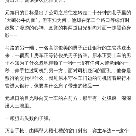
贵出凡，说话多么优雅文言。
元旭日的目标是出了公司之后往左转走二十分钟的巷子里的
“大碗公牛肉面”，但不知为何，他却在第二个路口等绿灯时
敛聚了漫游的心神。直觉的将两道目光射向对面一抹黑色身
影——
马路的另一端，一名高眺俊美的男子正让银行的主管恭送出
来，一辆宾土房车正等待俊美男子搭乘。原本正要上车的男
子不知为了什么忽地停顿了一秒——没有任何人警觉到的一
秒，伸手拉过司机到另一方，面对司机疑问的面孔，他像是
敷衍的交代些什么，就见原本守在车门边的司机随着银行本
管进人银行，像要拿什么忘了带走的物品——
元旭日的目光移向宾土车的右前方，那里有一处弹痕，深深
没人土壤里。
一颗狙击失败的子弹。
灭音手枪，由隔壁大楼七楼的窗口射出。宾主车边——这个