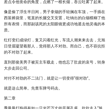
差点令他丧命的角度，点燃了一根长烟，吞云吐雾了起来。
像是偷了浮生半日闲，男子拿烟的手轻搁在车顶，一手插在
西装裤袋里，笔直的长腿交叉安置，吐纳出的白烟模糊了他
所有表情，而那副该死的太阳眼镜更成功地遮去他灵魂的本
质。
红灯变幻成绿灯，复又闪着红光，车流人潮来来去去，元旭
日登眉凝望着那人，觉得那人不对劲。而自己，也不容抗拒
的不对劲了起来。
直到那俊美男子被宾主车载走，他也忘了肚皮的哀号，转身
大步走回公司。
对付不对劲的不二法门，就是让一切变得“很对劲”。
就是这么简单。先查车牌号码去。
第二章
季曼曼打扮得有如一只光芒万丈的开屏孔雀，款款走入“旭