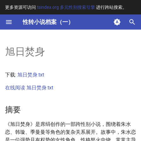
更多资源可访问
tsindex.org 多元性别搜索引擎
进行跨站搜索。
键
性转小说档案（一）
入
摘要
以
旭日焚身
开
其他信息 [Processed Page
Metadata]
始
下载:
旭日焚身.txt
搜
正文
在线阅读 旭日焚身.txt
索
摘要
《旭日焚身》是席绢创作的一部跨性别小说，围绕着朱水
恋、韩璇、季曼曼等角色的复杂关系展开。故事中，朱水恋
是一位强势且有权势的女性角色，性格怒火中烧，常常主导