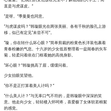
直是与虎谋皮。”
“是呀。”季曼曼也同意。
“与虎谋皮吗？”韩璇眼光在两张美丽、各有千秋的脸孔上游
移，似已有定见“未尝不可”。
“璇，你在转什么坏心眼？”简单剪裁的粉黄色长洋装包裹着
青春粉嫩的气息。十六岁的少女低首整理着一盆闹春的矢车
菊，轻柔问着依在门框看她的高佻身影。
“坏心眼？”韩璇挑高了眉，缓缓问着。
少女抬眼笑望他。
“你不是正打算着美人计吗？”
“什么美人计？”与无辜口气不符的，是韩璇眼中深深的笑
意。他走向少女，轻轻楼入怀呵疼，喜爱极了女体软若棉絮
的感觉。