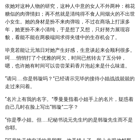
依她对这种人物的研究，这种人中意的女人不外两种：棉花
糖似的肉弹情妇；再不然就是清纯得不食人间烟火的不出世
小女生。她的身材是扮不来肉弹啦，不过在商场上打滚多
年，她更扮不来小清纯，于是想了又想，只好努力展现容
貌，看能不能在两极端间求得夹缝中的生存机会了。
毕竟若能让元旭日对她产生好感，生意谈起来会顺利很多。
呵……悄悄打了个优雅的呵欠，时间已然转去了五分钟，
嗯，也许她有时间可以尝尝茉莉香片泡起来是什么味道。
“请问……你是韩璇吗？”已经请示完毕的接待小姐战战兢兢的
走过来问着。
“名片上有我的名字。”季曼曼指着小姐手上的名片，疑惑着
自己几时在脸上写出“韩璇”二字？
“你是季小姐。但……纪秘书说元先生约的是韩璇先生而不是
你耶。