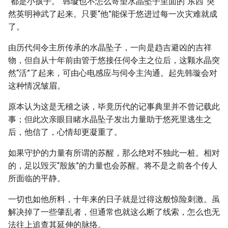
“都是小孩子。”韩璇也不怎么寄望水晶坠子里面的“东西”突
然英明神武了起来。只要“他”能保于悠进过每一次灾难就成
了。
由历代伺令主所传承的水晶坠子，一向是趋吉避凶的吉祥
物，但自从十年前由管于悠接任伺令主之位后，这颗水晶突
然“活”了起来，可由心电感应与伺令主沟通。起先韩璇会对
这种情况皱眉。
原本认为这是无稽之谈，毕竟历代的记事典里并不曾记载此
事；但此次亲眼目睹水晶坠子发出力量助于悠死里逃生之
后，他信了，心情却更凝重了。
如果守护的力量有所谓的苏醒，那么绝对不独此一桩。相对
的，足以毁灭“殷族”的力量也会苏醒。将不是之前各个传人
所面临的平静。
一切也如他所料，十年来的日子就是过得这般惊险刺激。虽
解决掉了一些肇乱者，但通常也就这么断了线索，怎么也无
法往上追查其延伸的脉络。