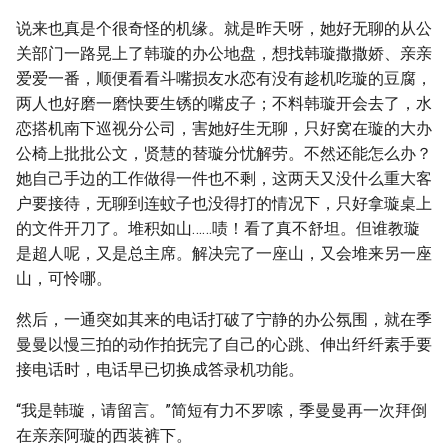
说来也真是个很奇怪的机缘。就是昨天呀，她好无聊的从公
关部门一路晃上了韩璇的办公地盘，想找韩璇撒撒娇、亲亲
爱爱一番，顺便看看斗嘴损友水恋有没有趁机吃璇的豆腐，
两人也好磨一磨快要生锈的嘴皮子；不料韩璇开会去了，水
恋搭机南下巡视分公司，害她好生无聊，只好窝在璇的大办
公椅上批批公文，贤慧的替璇分忧解劳。不然还能怎么办？
她自己手边的工作做得一件也不剩，这两天又没什么重大客
户要接待，无聊到连蚊子也没得打的情况下，只好拿璇桌上
的文件开刀了。堆积如山……啧！看了真不舒坦。但谁教璇
是超人呢，又是总主席。解决完了一座山，又会堆来另一座
山，可怜哪。
然后，一通突如其来的电话打破了宁静的办公氛围，就在季
曼曼以慢三拍的动作拍抚完了自己的心跳、伸出纤纤素手要
接电话时，电话早已切换成答录机功能。
“我是韩璇，请留言。”简短有力不罗嗦，季曼曼再一次拜倒
在亲亲阿璇的西装裤下。