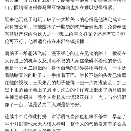
男人嘛，五官端正就好了，硬要形容他鼻子挺得像喜马拉雅
山，眼睛深速得像马里亚纳海沟也实在难以想像得紧。
近来他沉迷于电玩，破了一大堆关卡的心得是他决定成立一
家科技公司，把他囤积了一脑袋的构想全倒出来，免费奉送
智慧财产权给合伙人之——嗯……给宇文好呢？还是有安？恒
伦可不行，他最适合待在本部坐镇指挥……
满脑子一堆想法飞转，漫不经心的走在觅食的路上，横梗在
人行道上的机车以及川流不息的人潮丝毫碍不着他的步伐；
像是一心可二用似的，身体自动闪过障碍物与行人，一手抚
着咕咕直叫的肚子，一手撮着下巴。半长不短的头发已快遮
住他的视线，三天未刮的胡子使得下巴一片青湛凌乱，加上
黑下恤的袖子卷上了肩肿，洗白的牛仔裤上磨出了两只破洞
在膝盖处招展，整个人看起来比流浪汉好上一点，与小混混
像了一点，说是苦力工人则是恰恰好。
连续半个月作此打扮，讲话语气当然也粗率不修饰，早忘了
半个月以前他天天人模人样时，整个人的气质看来有多么高