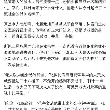
黑道老大的派头，若气质差一点，恐怕会被当成开名车的司
机。幸而元旭日向来穿什么像什么。他老大从今日起成了上
流社会的酷帅名绅了。
真是令人感动啊。比起元旭日常常从阳台降落，从窗口进办
公室的行径来说，他肯好好走大门进来，还是以老板的身
分，简直正常得令人感动，并且——害怕。
所以三尾怨男才会缩在秘书室，一点也没有冒险犯难的雄心
傻傻地踩进去送死。他们可不确定元旭日今天是否有哪条筋
不对劲了，欢迎烈士先贤去求证，他们肯定会代为收尸，并
且发放抚恤金。
“老大以为他会见到韩璇。”纪恒伦看着电视萤幕里的大美人
就要抵达二十八楼了，不免开始感到不安起来。“打十一点
过后，老大已问了两次人来了没有，可见元老大对此事的重
视非比寻常。”
“给你一张保命符。”范宇文从他带上来的公事包中抽出一张
十寸大的相片，交到纪恒伦手中以示自己充沛的同胞爱。