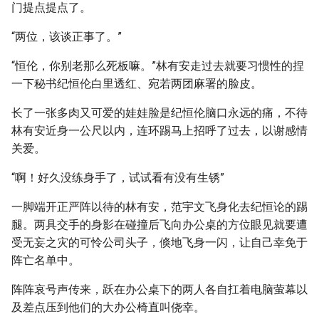
门提点提点了。
“两位，该谈正事了。”
“恒伦，你别老那么死板嘛。”林有安走过去就要习惯性的捏
一下秘书纪恒伦白里透红、宛若两团麻署的脸皮。
长了一张多肉又可爱的娃娃脸是纪恒伦脑口永远的痛，不待
林有安近身一公尺以内，连环踢马上招呼了过去，以谢感情
关爱。
“啊！好久没练身手了，试试看有没有生锈”
一脚端开正严阵以待的林有安，范宇文飞身化去纪恒论的踢
腿。两具交手的身影在碰撞后飞向办公桌的方位眼见就要遭
受无妄之灾的可怜公司头子，倏地飞身一闪，让自己幸免于
阵亡名单中。
阵阵哀号声传来，跃在办公桌下的两人各自扛着电脑萤幕以
及差点压到他们的大办公椅直叫侥幸。