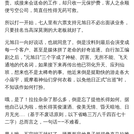
责。或接来会送命的工作，却只收一元保护费，害人之余顺
便亏空公司，简直任性得无药可救。
所以打一开始，七人里有六票支持元旭日不必出面谈业务，
只要挂名当高深莫测的大老板就好了。
元旭日一向好说话，也就同意了。倒是没料到最后会演变成
每一个客户、甚至是媒体拼了老命的好奇追逐。自行加工编
剧之后，“元旭日”三个字成了神秘、厉害。无所不能、飞天
通地的代名词，如果接下来再传出他已羽化升天、应列仙
班，想来也不是太稀奇的事。他近来倒是挺勤快的游走各大
小庙宇，观摩着神仙们穿何衣着，以免他日正式“出巡”时，
不知该作如何打扮。
哦，是了！拉拉杂杂了那么多，倒是忘了提他长得如何。据
他自己认为啦，他长得英俊潇洒、俊美无情、昏天暗地、日
月无光……（基于不废话原则，以下省略三万八千四百七十
二字）总而言之，一句话——不难看。