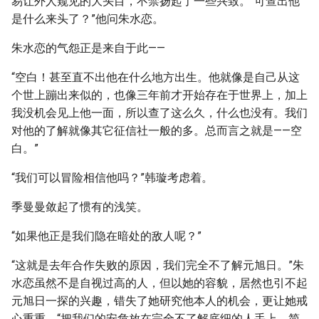
易让外人窥见的大头目，不禁扬起了一些兴致。“可查出他
是什么来头了？”他问朱水恋。
朱水恋的气怨正是来自于此——
“空白！甚至直不出他在什么地方出生。他就像是自己从这
个世上蹦出来似的，也像三年前才开始存在于世界上，加上
我没机会见上他一面，所以查了这么久，什么也没有。我们
对他的了解就像其它征信社一般的多。总而言之就是——空
白。”
“我们可以冒险相信他吗？”韩璇考虑着。
季曼曼敛起了惯有的浅笑。
“如果他正是我们隐在暗处的敌人呢？”
“这就是去年合作失败的原因，我们完全不了解元旭日。”朱
水恋虽然不是自视过高的人，但以她的容貌，居然也引不起
元旭日一探的兴趣，错失了她研究他本人的机会，更让她戒
心重重。“把我们的安危放在完全不了解底细的人手上，简