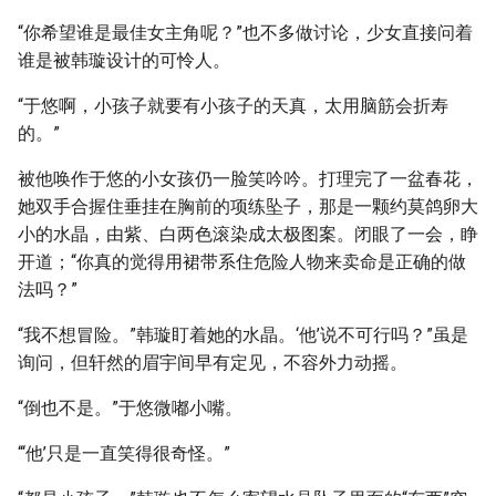
“你希望谁是最佳女主角呢？”也不多做讨论，少女直接问着
谁是被韩璇设计的可怜人。
“于悠啊，小孩子就要有小孩子的天真，太用脑筋会折寿
的。”
被他唤作于悠的小女孩仍一脸笑吟吟。打理完了一盆春花，
她双手合握住垂挂在胸前的项练坠子，那是一颗约莫鸽卵大
小的水晶，由紫、白两色滚染成太极图案。闭眼了一会，睁
开道；“你真的觉得用裙带系住危险人物来卖命是正确的做
法吗？”
“我不想冒险。”韩璇盯着她的水晶。‘他’说不可行吗？”虽是
询问，但轩然的眉宇间早有定见，不容外力动摇。
“倒也不是。”于悠微嘟小嘴。
“‘他’只是一直笑得很奇怪。”