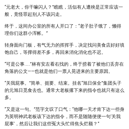
“元老大，你干嘛闪人？”瞧瞧，活似有人遭殃是正常应该一
般，竟怪罪起别人不该闪走。
终于，这间办公室的所有人开口了：“老子肚子饿了，懒得
理你们这群小浑帐。”
转身面向门板，有气无力的挥挥手，决定找问美食店好好填
饱自己，等撑得差不多，再回来消化消化也不迟。
“可是公事……”林有安左看右找的，终于捞着了被他们丢弃在
角落的公文——也就是他们一票人晃进来的主要原因。
“关我屁事。”简单、扼要、结束。挂名“旭日保全”集团头子
的元旭日觅食去也。通常大老板撂下来的指令也就只有这么
多。
“又是这一句。”范字文叹了口气：“他哪一天才肯下达一些身
为英明神武老板该下达的指令，而不是随随便便一句‘关我
屁事’，然后让我们这些冤大头忙得焦头烂额？”