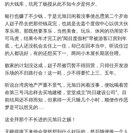
的大钱库，坑死了杨授从此不知今夕是何夕。
银行也赚了不少钱，于是元旭日闲着没事便怂恿第二个歹命
人赵子昂去把那些钱花完，也就是去盖个度假中心以供大伙
享乐用。那既然要享乐，当然美食。玩乐、休闲的功用皆不
可马虎，结果今年才完工的“闻目度假村”早被游客订房到年
底，七人还没机会去住上一住，却已在回本当中。听说住过
的人都说好，有的还想买下一、两间小木屋长期居住哩。
败家的计划没达成，赵子昂被罚暂不得回营，只得往开发游
乐场的不归路行会！这一耗，少不得要忙上三、五年。
听说台湾房地产严重不景气，元旭日闲着没事，便吆喝着苦
命第三号冯志样去买地建楼，堂堂成立“尚日建设公司”。目
前结局还不得而知，但累得一天只睡几个小时，顺便作作恶
梦是可以想见的……
这全拜那个不长进的元旭日之赐！
天晓得接下来他会突然想到什么好玩的，然后随便推一个人