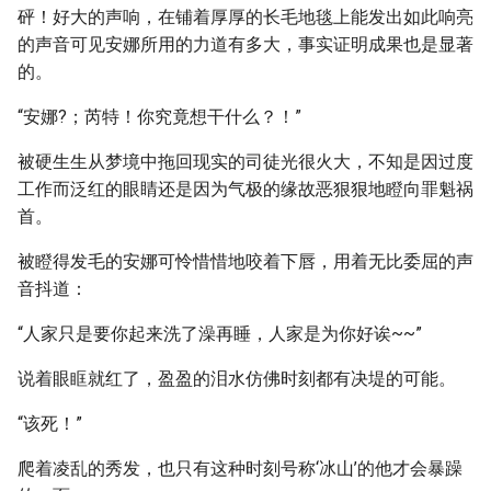
砰！好大的声响，在铺着厚厚的长毛地毯上能发出如此响亮
的声音可见安娜所用的力道有多大，事实证明成果也是显著
的。
“安娜?；芮特！你究竟想干什么？！”
被硬生生从梦境中拖回现实的司徒光很火大，不知是因过度
工作而泛红的眼睛还是因为气极的缘故恶狠狠地瞪向罪魁祸
首。
被瞪得发毛的安娜可怜惜惜地咬着下唇，用着无比委屈的声
音抖道：
“人家只是要你起来洗了澡再睡，人家是为你好诶~~”
说着眼眶就红了，盈盈的泪水仿佛时刻都有决堤的可能。
“该死！”
爬着凌乱的秀发，也只有这种时刻号称‘冰山’的他才会暴躁