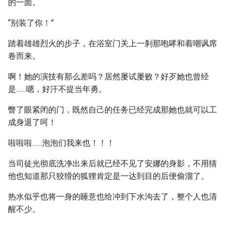
的一面。
“别装了你！”
踏着雄雄烈火的步子，在浴室门关上一刹那咆哮和着嘲讽席
卷而来。
啊！她的演技有那么差吗？居然屡试屡败？好歹她也曾经
是……嗯，好汗不提当年勇。
瞥了眼紧闭的门，既然自己的任务已经完成那她也就可以工
成身退了呵！
啦啦啦……泡泡们我来也！！！
当司徒光彻底洗净出来后就已经不见了安娜的身影，不用猜
他也知道那只狡猾的狐狸肯定是一达到目的后便偷溜了。
热水似乎也将一身的睡意也给冲到下水沟去了，整个人也清
醒不少。