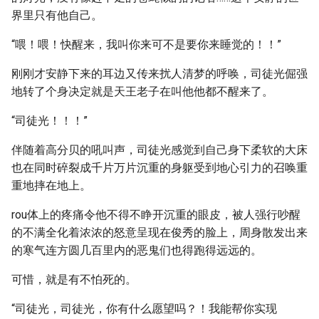
界里只有他自己。
“喂！喂！快醒来，我叫你来可不是要你来睡觉的！！”
刚刚才安静下来的耳边又传来扰人清梦的呼唤，司徒光倔强
地转了个身决定就是天王老子在叫他他都不醒来了。
“司徒光！！！”
伴随着高分贝的吼叫声，司徒光感觉到自己身下柔软的大床
也在同时碎裂成千片万片沉重的身躯受到地心引力的召唤重
重地摔在地上。
rou体上的疼痛令他不得不睁开沉重的眼皮，被人强行吵醒
的不满全化着浓浓的怒意呈现在俊秀的脸上，周身散发出来
的寒气连方圆几百里内的恶鬼们也得跑得远远的。
可惜，就是有不怕死的。
“司徒光，司徒光，你有什么愿望吗？！我能帮你实现