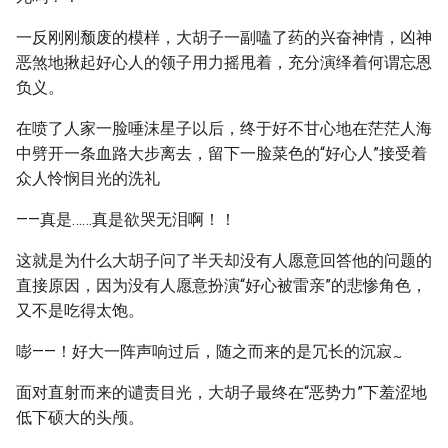
一反刚刚颓废的模样，大胡子一副嗑了药的兴奋神情，凶神
恶煞地揪起好心人的领子用力摇甩着，充分演绎着何谓忘恩
负义。
在喷了人家一脸唾沫星子以后，终于好不甘心地在茫茫人海
中劈开一条血路大步离去，留下一脸菜色的“好心人”接受着
众人怜悯目光的洗礼
——真是……真是欲哭无泪啊！！
这就是为什么大胡子问了半天却没有人愿意回答他的问题的
直接原因，因为没有人愿意扮演“好心被雷亲”的悲惨角色，
又不是吃得太饱。
嘭——！好大一阵声响过后，随之而来的是冗长的沉寂
~
面对直射而来的谴责目光，大胡子最终在“恶势力”下羞涩地
低下硕大的头颅。