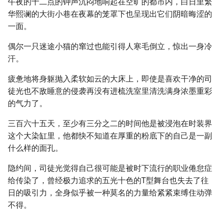
午夜的十二点的钟声沉闷地响起在空旷的都市内，白日里繁
华熙谰的大街小巷在夜幕的笼罩下也呈现出它们阴暗晦涩的
一面。
偶尔一只迷途小猫的窜过也能引得人寒毛倒立，惊出一身冷
汗。
疲惫地将身躯抛入柔软如云的大床上，即使是喜欢干净的司
徒光也不敌睡意的侵袭再没有进梳洗室里清洗满身浓墨重彩
的气力了。
三百六十五天，至少有三分之二的时间他是被浸泡在时装界
这个大染缸里，他都快不知道在厚重的粉底下的自己是一副
什么样的面孔。
隐约间，司徒光觉得自己很可能是被时下流行的职业倦怠症
给传染了，曾经极力追求的五光十色的T型舞台也失去了往
日的吸引力，全身似乎被一种莫名的力量给紧紧束缚住动弹
不得。