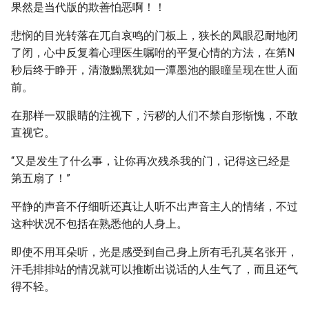
果然是当代版的欺善怕恶啊！！
悲悯的目光转落在兀自哀鸣的门板上，狭长的凤眼忍耐地闭
了闭，心中反复着心理医生嘱咐的平复心情的方法，在第N
秒后终于睁开，清澈黝黑犹如一潭墨池的眼瞳呈现在世人面
前。
在那样一双眼睛的注视下，污秽的人们不禁自形惭愧，不敢
直视它。
“又是发生了什么事，让你再次残杀我的门，记得这已经是
第五扇了！”
平静的声音不仔细听还真让人听不出声音主人的情绪，不过
这种状况不包括在熟悉他的人身上。
即使不用耳朵听，光是感受到自己身上所有毛孔莫名张开，
汗毛排排站的情况就可以推断出说话的人生气了，而且还气
得不轻。