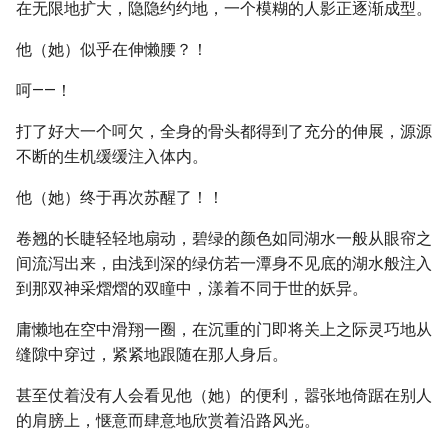
在无限地扩大，隐隐约约地，一个模糊的人影正逐渐成型。
他（她）似乎在伸懒腰？！
呵——！
打了好大一个呵欠，全身的骨头都得到了充分的伸展，源源
不断的生机缓缓注入体内。
他（她）终于再次苏醒了！！
卷翘的长睫轻轻地扇动，碧绿的颜色如同湖水一般从眼帘之
间流泻出来，由浅到深的绿仿若一潭身不见底的湖水般注入
到那双神采熠熠的双瞳中，漾着不同于世的妖异。
庸懒地在空中滑翔一圈，在沉重的门即将关上之际灵巧地从
缝隙中穿过，紧紧地跟随在那人身后。
甚至仗着没有人会看见他（她）的便利，嚣张地倚踞在别人
的肩膀上，惬意而肆意地欣赏着沿路风光。