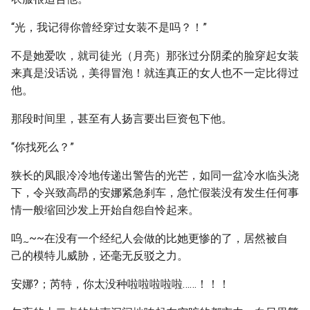
“光，我记得你曾经穿过女装不是吗？！”
不是她爱吹，就司徒光（月亮）那张过分阴柔的脸穿起女装
来真是没话说，美得冒泡！就连真正的女人也不一定比得过
他。
那段时间里，甚至有人扬言要出巨资包下他。
“你找死么？”
狭长的凤眼冷冷地传递出警告的光芒，如同一盆冷水临头浇
下，令兴致高昂的安娜紧急刹车，急忙假装没有发生任何事
情一般缩回沙发上开始自怨自怜起来。
呜
~~在没有一个经纪人会做的比她更惨的了，居然被自
~
己的模特儿威胁，还毫无反驳之力。
安娜?；芮特，你太没种啦啦啦啦啦……！！！