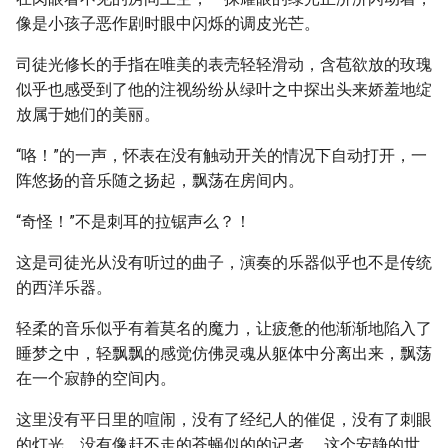
像是小孩子恶作剧时眼中闪烁的调皮光芒。
司徒光修长的手指在唯美的表壳轻轻滑动，含苞欲放的玫瑰
似乎也感受到了他的注视纷纷从绿叶之中探出头来娇羞地绽
放属于她们的美丽。
“咯！”的一声，怀表在没有触动开关的情况下自动打开，一
阵悠扬的音乐随之扬起，飘荡在房间内。
“奇怪！”不是刺耳的拉锯声么？！
这是司徒光从没有听过的曲子，演奏的乐器似乎也不是传统
的西洋乐器。
轻柔的音乐似乎有着莫名的魔力，让疲惫的他渐渐地陷入了
睡梦之中，轻飘飘的感觉仿佛灵魂从躯体中分离出来，飘荡
在一个寂静的空间内。
这里没有平日里的喧闹，没有了经纪人的催促，没有了刺眼
的灯光，没有像赶不走的苍蝇似的的记者……这个安静的世