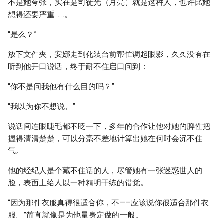
不是她夸张，实在是司徒光（月亮）就是这种人，也许比她
想得还要严重……。
“是么？”
放下文件夹，安娜走到化装台前帮忙调起眼影，久久没有在
听到他开口说话，终于耐不住启口问到：
“你不是问我他有什么目的吗？”
“我以为你不想说。”
说话间连眼睫毛都不眨一下，多年的合作让他对她的脾性把
握得清清楚楚，可以分毫不差地计算出她在何时会沉不住
气。
他的经纪人是个藏不住话的人，尽管她有一张迷惑世人的
脸，表面上给人以一种精明干练的错觉。
“因为那件衣服真得很适合你，不——应该说你很适合那件衣
服。”简直就像是为他量身定做的一般。