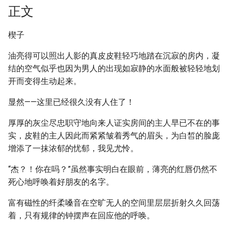
正文
楔子
油亮得可以照出人影的真皮皮鞋轻巧地踏在沉寂的房内，凝
结的空气似乎也因为男人的出现如寂静的水面般被轻轻地划
开而变得生动起来。
显然——这里已经很久没有人住了！
厚厚的灰尘尽忠职守地向来人证实房间的主人早已不在的事
实，皮鞋的主人因此而紧紧皱着秀气的眉头，为白皙的脸庞
增添了一抹浓郁的忧郁，我见尤怜。
“杰？！你在吗？”虽然事实明白在眼前，薄亮的红唇仍然不
死心地呼唤着好朋友的名字。
富有磁性的纤柔嗓音在空旷无人的空间里层层折射久久回荡
着，只有规律的钟摆声在回应他的呼唤。