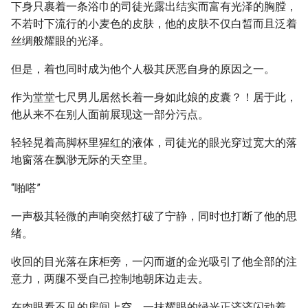
下身只裹着一条浴巾的司徒光露出结实而富有光泽的胸膛，
不若时下流行的小麦色的皮肤，他的皮肤不仅白皙而且泛着
丝绸般耀眼的光泽。
但是，着也同时成为他个人极其厌恶自身的原因之一。
作为堂堂七尺男儿居然长着一身如此娘的皮囊？！居于此，
他从来不在别人面前展现这一部分污点。
轻轻晃着高脚杯里猩红的液体，司徒光的眼光穿过宽大的落
地窗落在飘渺无际的天空里。
“啪嗒”
一声极其轻微的声响突然打破了宁静，同时也打断了他的思
绪。
收回的目光落在床柜旁，一闪而逝的金光吸引了他全部的注
意力，两腿不受自己控制地朝床边走去。
在肉眼看不见的房间上空，一抹耀眼的绿光正济济闪动着，