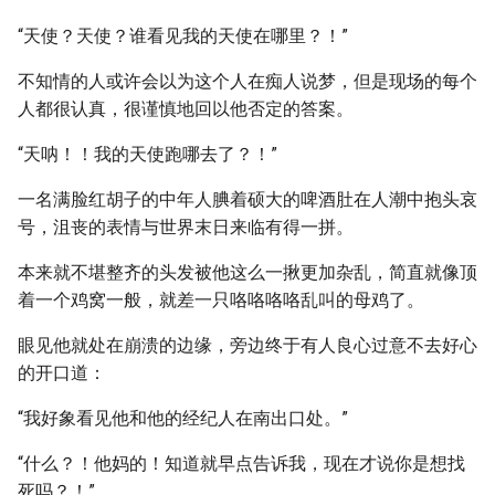
“天使？天使？谁看见我的天使在哪里？！”
不知情的人或许会以为这个人在痴人说梦，但是现场的每个
人都很认真，很谨慎地回以他否定的答案。
“天呐！！我的天使跑哪去了？！”
一名满脸红胡子的中年人腆着硕大的啤酒肚在人潮中抱头哀
号，沮丧的表情与世界末日来临有得一拼。
本来就不堪整齐的头发被他这么一揪更加杂乱，简直就像顶
着一个鸡窝一般，就差一只咯咯咯咯乱叫的母鸡了。
眼见他就处在崩溃的边缘，旁边终于有人良心过意不去好心
的开口道：
“我好象看见他和他的经纪人在南出口处。”
“什么？！他妈的！知道就早点告诉我，现在才说你是想找
死吗？！”