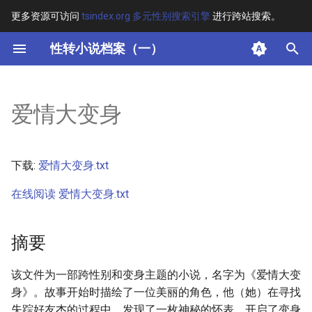
更多资源可访问
tsindex.org 多元性别搜索引擎
进行跨站搜索。
键
性转小说档案（一）
入
摘要
以
爱情大变身
开
其他信息 [Processed Page
Metadata]
始
下载:
爱情大变身.txt
搜
正文
在线阅读 爱情大变身.txt
索
摘要
该文件为一部跨性别和变身主题的小说，名字为《爱情大变
身》。故事开始时描绘了一位美丽的角色，他（她）在寻找
失踪好友杰的过程中，发现了一枚神秘的怀表，开启了变身