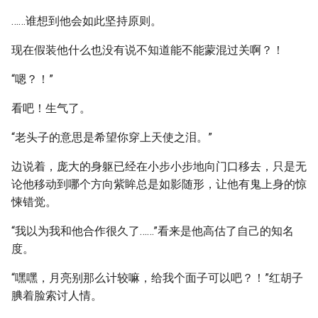
……谁想到他会如此坚持原则。
现在假装他什么也没有说不知道能不能蒙混过关啊？！
“嗯？！”
看吧！生气了。
“老头子的意思是希望你穿上天使之泪。”
边说着，庞大的身躯已经在小步小步地向门口移去，只是无
论他移动到哪个方向紫眸总是如影随形，让他有鬼上身的惊
悚错觉。
“我以为我和他合作很久了……”看来是他高估了自己的知名
度。
“嘿嘿，月亮别那么计较嘛，给我个面子可以吧？！”红胡子
腆着脸索讨人情。