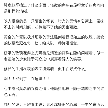
鞋底似乎擦过了什么东西，轻微的声响在显得空旷的房间内
是那样的清晰。
映入眼帘的是一只陌生的怀表，时光的无情令它蒙上一层抹
不去的时间刻痕，却掩盖不了她的天生丽致。
黄金的外壳以极其细致的手法雕刻着栩栩如生的玫瑰，柔软
的枝蔓盘延在每一处，给人以一种鲜活错觉。
娇嫩的玫瑰花瓣上尤可看见清透的露珠在隐约闪耀着，似一
名羞涩的少女隐于花众之中展露着醉人的笑容。
修长的手指在表的表面摸索着，似乎在寻找什么。
啊！！找到了，在这里！！
心中溢出莫名的兴奋之情，他颤抖地按下隐于花瓣之中的红
色宝石。
精巧的设计不难看出设计者玲珑纤细的心思，手中的东西远