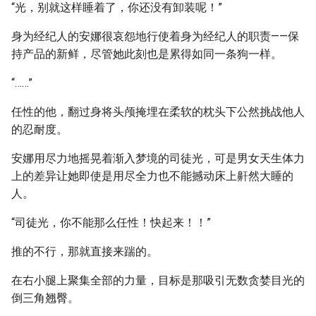
“光，别就这样睡着了，你还没有卸装呢！”
身为经纪人的安娜很哀怨地行使着身为经纪人的职责——保
持产品的新鲜，尽管她此刻也是累得如同一条狗一样。
“……”
任性的他，翻过身将头颅掩埋在柔软的枕头下公然挑战他人
的忍耐度。
安娜用尽力地摇晃着渐入梦境的司徒光，可是男女天生体力
上的差异让她即使是用尽全力也不能撼动床上鼾然大睡的
人。
“司徒光，你不能那么任性！快起来！！”
推的不行，那就直接来踹的。
在右小腿上聚集全部的力量，目标是那吸引无数贪婪目光的
倒三角翘臀。