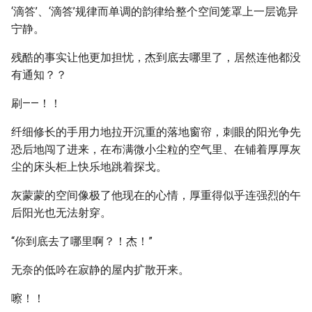
‘滴答’、‘滴答’规律而单调的韵律给整个空间笼罩上一层诡异
宁静。
残酷的事实让他更加担忧，杰到底去哪里了，居然连他都没
有通知？？
刷——！！
纤细修长的手用力地拉开沉重的落地窗帘，刺眼的阳光争先
恐后地闯了进来，在布满微小尘粒的空气里、在铺着厚厚灰
尘的床头柜上快乐地跳着探戈。
灰蒙蒙的空间像极了他现在的心情，厚重得似乎连强烈的午
后阳光也无法射穿。
“你到底去了哪里啊？！杰！”
无奈的低吟在寂静的屋内扩散开来。
嚓！！