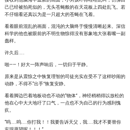
己已经被拍死似的，无头苍蝇般的在天花板上四处乱飞。若
不仔细看还真以为是一只超大的苍蝇在飞着。
看着眼前混乱的画面，混沌的大脑终于慢慢清晰起来。深信
科学的他也被眼前的不明生物惊得没有形象地大张着嘴一副
蠢样。
许久后……
啪——！好大一阵声响后，一切归于平静。
原来是从震惊之中恢复理智的司徒光实在受不了这样吵闹的
动静，不得不“出手”恢复安静。
看着脚边巴着地板动也不动的“物体”，神经稍稍得以放松的
他在心中大大地吁了口气，一点也不为自己的行为感到愧
疚。
“呜……呜……你打我！！我要告诉天父，我……我才不要替你
实现愿望呢！！！”