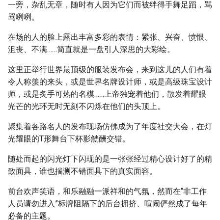
一旁，杂乱无章，随时有人因为它们而被绊得手舞足蹈，骂
骂咧咧。
在场的人的脸上露出丰富多彩的表情：紧张、兴奋、愤恨、
沮丧、不满……简直就是一盘引人深思的大彩绘。
这里正举行世界最顶级的服装发布会，来到这儿的人们有着
令人称羡的来头，或是世界名牌设计师，或是高级珠宝设计
师，或是炙手可热的名模……上帝独宠着他们，散发着耀眼
光芒的光环无时无刻不闪烁在他们的头顶上。
聚集着各路名人的发布现场仿佛成为了年度社交大会，在灯
光耀眼的T形舞台下杯影觥酬交错。
随处而起的闪光灯下闪现的是一张张经过精心设计好了的精
致面具，谁也揣测不错面具下的真实面容。
前台欢声笑语，和乐融融一派祥和的气氛，然而在“非工作
人员请勿进入”标牌阻隔下的后台拥挤、喧闹俨然成了每年
必备的主题。