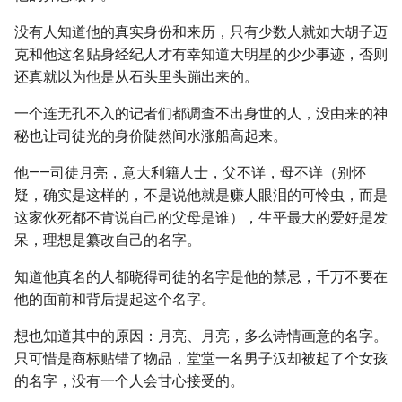
没有人知道他的真实身份和来历，只有少数人就如大胡子迈
克和他这名贴身经纪人才有幸知道大明星的少少事迹，否则
还真就以为他是从石头里头蹦出来的。
一个连无孔不入的记者们都调查不出身世的人，没由来的神
秘也让司徒光的身价陡然间水涨船高起来。
他——司徒月亮，意大利籍人士，父不详，母不详（别怀
疑，确实是这样的，不是说他就是赚人眼泪的可怜虫，而是
这家伙死都不肯说自己的父母是谁），生平最大的爱好是发
呆，理想是纂改自己的名字。
知道他真名的人都晓得司徒的名字是他的禁忌，千万不要在
他的面前和背后提起这个名字。
想也知道其中的原因：月亮、月亮，多么诗情画意的名字。
只可惜是商标贴错了物品，堂堂一名男子汉却被起了个女孩
的名字，没有一个人会甘心接受的。