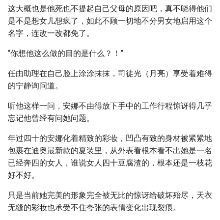
这大概也是他死也不提起自己父母的原因吧，真不晓得他们
是不是想女儿想疯了，如此不顾一切地不分男女地启用这个
名字，连改一改都免了。
“你想他这么做的目的是什么？！”
任由助理在自己脸上涂涂抹抹，司徒光（月亮）享受着难得
的宁静询问道。
听他这样一问，安娜不由得放下手中的工作行程惊讶得几乎
忘记他曾经有问她问题。
年过四十的安娜化着精致的彩妆，凹凸有致的身材被紧紧地
包裹在迪奥最新款的夏装里，从外表看根本看不出她是一名
已经奔四的女人，谁说女人四十豆腐渣的，根本还是一枝花
好不好。
只是当前她完美的形象完全被无比的惊讶给破坏殆尽，天衣
无缝的彩妆也承受不住夸张的表情变化出现裂痕。