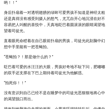
哟！！”
身后扑扇着一对透明翅膀的绿眸可爱男孩不知道是神经太粗
还是真得没有感受到摄人的怒气，尤兀自开心地沉浸在好不
容易把人叫醒的喜悦中，天真地眨巴着圆滚滚的眼睛渴望地
望着司徒光。
直着眼死命瞪着在自己眼前扑扇的男孩，司徒光此刻脑中幻
想中手里能有一把苍蝇拍。
“苍蝇拍？！那是做什么的？”
眨巴着可爱的水汪汪的大眼，男孩好奇地不耻下问，肥嘟嘟
的双手还支撑在下巴上期待着司徒光为他解惑。
“拍死你！！”
没有意识到自己已经不是在睡梦中的司徒光恶狠狠地将心中
的渴望脱口而出。
接收到他脑海中血腥的画面，小男孩吓得哇哇乱叫，仿佛自