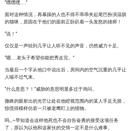
“嘿嘿嘿……”
面对这种情况，再暴躁的人也不得不乖乖夹起尾巴扮演温驯
的猫咪，原因在于他们的面前正卧趴着一头发怒的雄师！
“说！”
仅仅是一声轻到几乎让人听不见的声音，仍然威力十足。
“嗯……老头子希望你能把秀走完。”
当最后一个字从他口中说出后，房间内的空气沉重的几乎让
人喘不过气来。
“什么意思？！”威胁的意思明显多过于询问。
微眯的眼射出的光芒让处在他瞪视范围内的某人手足无措，
惊慌得模样仿若一只被老鹰盯上的猎物。
呜
~早知道会这样他死也不会自告奋勇的接受这项任务
~
了，原以为以他和这家伙的交情一定不是什么难事。