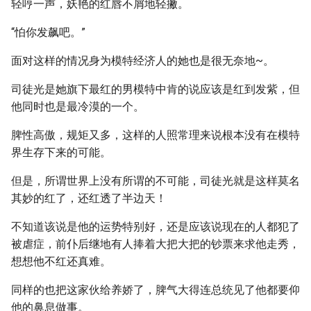
轻哼一声，妖艳的红唇不屑地轻撇。
“怕你发飙吧。”
面对这样的情况身为模特经济人的她也是很无奈地~。
司徒光是她旗下最红的男模特中肯的说应该是红到发紫，但
他同时也是最冷漠的一个。
脾性高傲，规矩又多，这样的人照常理来说根本没有在模特
界生存下来的可能。
但是，所谓世界上没有所谓的不可能，司徒光就是这样莫名
其妙的红了，还红透了半边天！
不知道该说是他的运势特别好，还是应该说现在的人都犯了
被虐症，前仆后继地有人捧着大把大把的钞票来求他走秀，
想想他不红还真难。
同样的也把这家伙给养娇了，脾气大得连总统见了他都要仰
他的鼻息做事。