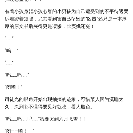
有着小孩身躯小孩心智的小男孩为自己遭受到的不平待遇哭
诉着蹬着短腿，尤其看到害自己坠毁的“凶器”还只是一本厚
厚的原文书后哭得更是凄惨，比窦娥还冤！
“……”
“呜……”
“……”
“呜……呜……”
“闭嘴！”
司徒光的眼角开始出现抽搐的迹象，可惜某人因为沉睡太
久，久到都不懂得要见好就收，看人脸色。
“呜……呜……呜……”我要哭到六月飞雪！！
“闭——嘴！！”