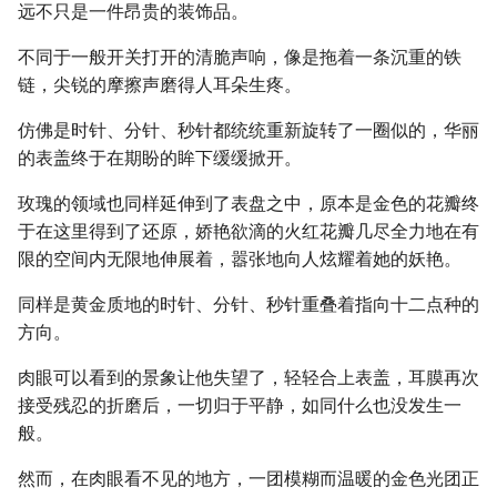
远不只是一件昂贵的装饰品。
不同于一般开关打开的清脆声响，像是拖着一条沉重的铁
链，尖锐的摩擦声磨得人耳朵生疼。
仿佛是时针、分针、秒针都统统重新旋转了一圈似的，华丽
的表盖终于在期盼的眸下缓缓掀开。
玫瑰的领域也同样延伸到了表盘之中，原本是金色的花瓣终
于在这里得到了还原，娇艳欲滴的火红花瓣几尽全力地在有
限的空间内无限地伸展着，嚣张地向人炫耀着她的妖艳。
同样是黄金质地的时针、分针、秒针重叠着指向十二点种的
方向。
肉眼可以看到的景象让他失望了，轻轻合上表盖，耳膜再次
接受残忍的折磨后，一切归于平静，如同什么也没发生一
般。
然而，在肉眼看不见的地方，一团模糊而温暖的金色光团正