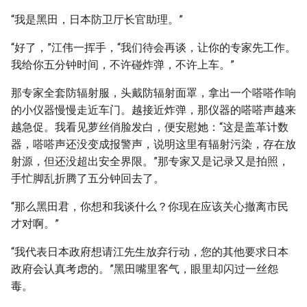
“我是黑田，日本防卫厅长官助理。”
“好了，”江伟一挥手，“我们待会再谈，让你的专家先工作。
我给你五分钟时间，不许碰炸弹，不许上车。”
那专家全套防辐射服，头戴防辐射面罩，拿出一个嗒嗒作响
的小仪器慢慢走近车门。越接近炸弹，那仪器的嗒嗒声越来
越急促。我看见萝丝俏脸发白，便安慰她：“这是盖革计数
器，嗒嗒声还没变成报警声，说明这里有辐射污染，存在放
射源，但还没超出安全界限。”那专家又是记录又是拍照，
手忙脚乱折腾了五分钟回去了。
“那么黑田君，你想和我谈什么？你现在应该关心撤离市民
才对啊。”
“我代表日本政府想请江先生放弃行动，您的其他要求日本
政府会认真考虑的。”黑田嘴里客气，眼里却闪过一丝怨
毒。