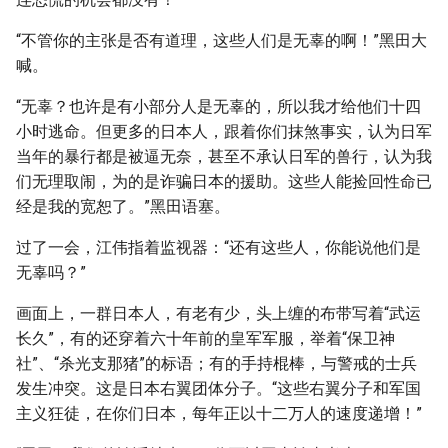
“不管你的主张是否有道理，这些人们是无辜的啊！”黑田大
喊。
“无辜？也许是有小部分人是无辜的，所以我才给他们十四
小时逃命。但更多的日本人，跟着你们抹煞事实，认为日军
当年的暴行都是被逼无奈，甚至不承认日军的兽行，认为我
们无理取闹，为的是诈骗日本的援助。这些人能捡回性命已
经是我的宽恕了。”黑田语塞。
过了一会，江伟指着监视器：“还有这些人，你能说他们是
无辜吗？”
画面上，一群日本人，有老有少，头上缠的布带写着“武运
长久”，有的还穿着六十年前的皇军军服，举着“保卫神
社”、“杀光支那猪”的标语；有的手持棍棒，与警戒的士兵
发生冲突。这是日本右翼团体分子。“这些右翼分子和军国
主义狂徒，在你们日本，每年正以十二万人的速度递增！”