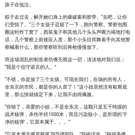
孩子在低泣。
粽子走过去，解开她们身上的爆破索和胶带。“去吧，让你
们受惊了。”三个女孩子迟疑了一下，跑向警察。警察包围
圈这时炸了窝了，西装鬼子和其他几个头头声嘶力竭地打电
话，几个警察上前接应人质，那个小头目挥舞着手向其他警
察喊着什么，那些警察听到后将枪慢慢放下。
而这场混乱的制造者仿佛无视这一切，淡淡地对我们说：
“我是个信守诺言的人。”
“不错，你是放了三个女孩。可现在我们，在场的所有人，
全东京的市民，都是你的人质了！”这小妞居然没有歇斯底
里，那么快就镇定下来，让我不由得佩服。
“你错了，亲爱的小姐，不是全东京，这颗只是五千吨级的
战术核弹，杀伤半径1500米，而且污染较小，是所谓的‘干
净的核弹’，它原本属于。。。”
“它原本属于俄罗斯第79导弹部队，”我插话道，“根据美俄