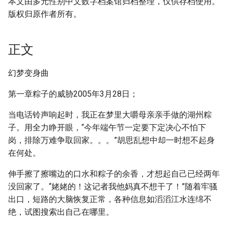
本文由多元性别中文数字档案馆归档整理，仅供存档使用。
版权归原作者所有。
正文
幻梦变身曲
第一章粽子的威胁2005年3月28日；
当电话铃声响起时，我正在梦里大嚼母亲亲手做的湖州粽
子。用全力睁开眼，“今年端午节一定要下定决心不怕下
岗，排除万难争取回家。。。”胡思乱想中却一时想不起身
在何处。
伸手擦了擦嘴边的口水和粽子的余香，才想起自己已经两年
没回家了。“姥姥的！这记者我他妈真不想干了！”随着牢骚
出口，短路的大脑恢复正常，各种信息如滔滔江水连绵不
绝，试图搜索出自己在哪里。