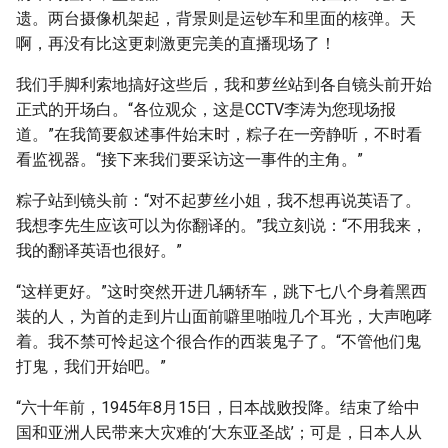
遗。两台摄像机架起，背景则是运钞车和里面的核弹。天
啊，再没有比这更刺激更完美的直播现场了！
我们手脚利索地搞好这些后，我和萝丝站到各自镜头前开始
正式的开场白。“各位观众，这是CCTV李涛为您现场报
道。”在我简要叙述事件始末时，粽子在一旁静听，不时看
看监视器。“接下来我们要采访这一事件的主角。”
粽子站到镜头前：“对不起萝丝小姐，我不想再说英语了。
我想李先生应该可以为你翻译的。”我立刻说：“不用我来，
我的翻译英语也很好。”
“这样更好。”这时突然开进几辆轿车，跳下七八个身着黑西
装的人，为首的走到片山面前噼里啪啦几个耳光，大声咆哮
着。我不禁可怜起这个很合作的西装鬼子了。“不管他们鬼
打鬼，我们开始吧。”
“六十年前，1945年8月15日，日本战败投降。结束了给中
国和亚洲人民带来大灾难的‘大东亚圣战’；可是，日本人从