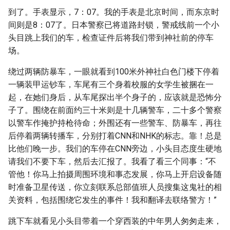
到了。手表显示，7：07。我的手表是北京时间，而东京时
间则是8：07了。日本警察已将道路封锁，警戒线前一个小
头目跳上我们的车，检查证件后将我们带到神社前的停车
场。
绕过两辆防暴车，一眼就看到100米外神社白色门楼下停着
一辆装甲运钞车，车尾有三个身着校服的女学生被捆在一
起，在她们身后，从车尾探出半个身子的，应该就是恐怖分
子了。围绕在前面约三十米则是十几辆警车，二十多个警察
以警车作掩护持枪待命；外围还有一些警车、防暴车，再往
后停着两辆转播车，分别打着CNN和NHK的标志。靠！总是
比他们晚一步。我们的车停在CNN旁边，小头目态度生硬地
请我们不要下车，然后去汇报了。我看了看三个同事：“不
管他！你马上拍摄周围环境和事态发展，你马上开启设备随
时准备卫星传送，你立刻联系总部值班人员搜集这鬼社的相
关资料，包括围绕它发生的事件！我和翻译去联络警方！”
跳下车就看见小头目带着一个穿西装的中年男人匆匆走来，