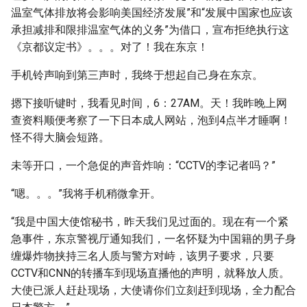
温室气体排放将会影响美国经济发展”和“发展中国家也应该
承担减排和限排温室气体的义务”为借口，宣布拒绝执行这
《京都议定书》。。。对了！我在东京！
手机铃声响到第三声时，我终于想起自己身在东京。
摁下接听键时，我看见时间，6：27AM。天！我昨晚上网
查资料顺便考察了一下日本成人网站，泡到4点半才睡啊！
怪不得大脑会短路。
未等开口，一个急促的声音炸响：“CCTV的李记者吗？”
“嗯。。。”我将手机稍微拿开。
“我是中国大使馆秘书，昨天我们见过面的。现在有一个紧
急事件，东京警视厅通知我们，一名怀疑为中国籍的男子身
缠爆炸物挟持三名人质与警方对峙，该男子要求，只要
CCTV和CNN的转播车到现场直播他的声明，就释放人质。
大使已派人赶赴现场，大使请你们立刻赶到现场，全力配合