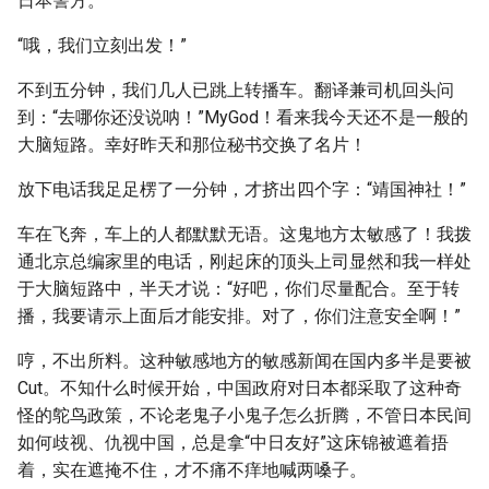
日本警方。”
“哦，我们立刻出发！”
不到五分钟，我们几人已跳上转播车。翻译兼司机回头问
到：“去哪你还没说呐！”MyGod！看来我今天还不是一般的
大脑短路。幸好昨天和那位秘书交换了名片！
放下电话我足足楞了一分钟，才挤出四个字：“靖国神社！”
车在飞奔，车上的人都默默无语。这鬼地方太敏感了！我拨
通北京总编家里的电话，刚起床的顶头上司显然和我一样处
于大脑短路中，半天才说：“好吧，你们尽量配合。至于转
播，我要请示上面后才能安排。对了，你们注意安全啊！”
哼，不出所料。这种敏感地方的敏感新闻在国内多半是要被
Cut。不知什么时候开始，中国政府对日本都采取了这种奇
怪的鸵鸟政策，不论老鬼子小鬼子怎么折腾，不管日本民间
如何歧视、仇视中国，总是拿“中日友好”这床锦被遮着捂
着，实在遮掩不住，才不痛不痒地喊两嗓子。