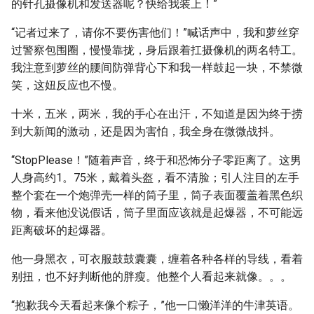
的针孔摄像机和发送器呢？快给我装上！”
“记者过来了，请你不要伤害他们！”喊话声中，我和萝丝穿
过警察包围圈，慢慢靠拢，身后跟着扛摄像机的两名特工。
我注意到萝丝的腰间防弹背心下和我一样鼓起一块，不禁微
笑，这妞反应也不慢。
十米，五米，两米，我的手心在出汗，不知道是因为终于捞
到大新闻的激动，还是因为害怕，我全身在微微战抖。
“StopPlease！”随着声音，终于和恐怖分子零距离了。这男
人身高约1。75米，戴着头盔，看不清脸；引人注目的左手
整个套在一个炮弹壳一样的筒子里，筒子表面覆盖着黑色织
物，看来他没说假话，筒子里面应该就是起爆器，不可能远
距离破坏的起爆器。
他一身黑衣，可衣服鼓鼓囊囊，缠着各种各样的导线，看着
别扭，也不好判断他的胖瘦。他整个人看起来就像。。。
“抱歉我今天看起来像个粽子，”他一口懒洋洋的牛津英语。