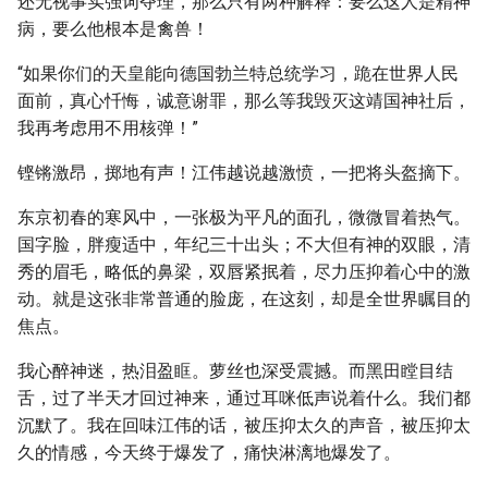
还无视事实强词夺理，那么只有两种解释：要么这人是精神
病，要么他根本是禽兽！
“如果你们的天皇能向德国勃兰特总统学习，跪在世界人民
面前，真心忏悔，诚意谢罪，那么等我毁灭这靖国神社后，
我再考虑用不用核弹！”
铿锵激昂，掷地有声！江伟越说越激愤，一把将头盔摘下。
东京初春的寒风中，一张极为平凡的面孔，微微冒着热气。
国字脸，胖瘦适中，年纪三十出头；不大但有神的双眼，清
秀的眉毛，略低的鼻梁，双唇紧抿着，尽力压抑着心中的激
动。就是这张非常普通的脸庞，在这刻，却是全世界瞩目的
焦点。
我心醉神迷，热泪盈眶。萝丝也深受震撼。而黑田瞠目结
舌，过了半天才回过神来，通过耳咪低声说着什么。我们都
沉默了。我在回味江伟的话，被压抑太久的声音，被压抑太
久的情感，今天终于爆发了，痛快淋漓地爆发了。