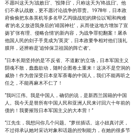
不愿叫这天为‘战败日’、‘投降日’，只称这天为‘终战日’。他
们不承认战败，更不愿讨论战争的罪责。1978年，日本政
府偷偷把东条英机等多名甲乙丙级战犯的牌位以‘昭和殉难
者’的名义放进我身后的‘靖国神社’，从而使这地方增加了宣
扬‘扩张有理、侵略合情’的新内容，为战争罪犯翻案！屠杀
他国人民的刽子手竟成为‘英灵’，日本政要争相对他们顶礼
膜拜，还辨称是‘追悼保卫祖国的阵亡者’。
“日本长期坚持的是‘不反省、不道歉’的立场，日本军国主义
阴魂不散，蠢蠢欲动，随时企图卷土重来！这决不是空洞的
威胁！作为曾深受日本皇军荼毒的中国人，我们不能再听之
任之，不能再麻木不仁了！
“我叫江伟。我是中国人，确切的说，是新西兰国籍的中国
人。我今天是替所有中国人民和亚洲人民来讨回六十年前的
债的！我要摧毁日本军国主义的大本营！”
“江先生，我想问你几个问题。”萝丝插话。这小妞真讨厌，
不过得承认她对采访对象和话题的控制能力，在她的很多节