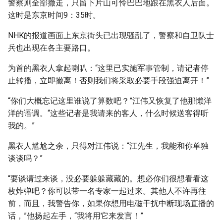
警察则全部撤走，只留下片山可怜巴巴地跟在黑衣人后面。
这时是东京时间9：35时。
NHK的报道画面上东京街头已出现骚乱了，警察和自卫队士
兵也出现在各主要路口。
为首的黑衣人拿起喇叭：“这里已实施军事管制，请记者停
止转播，立即撤离！否则我们将采取必要手段强迫离开！”
“你们大概忘记这里谁说了算数吧？”江伟又恢复了他那懒洋
洋的语调。“这些记者是我请来的客人，什么时候送客得听
我的。”
黑衣人尴尬之余，只得对江伟说：“江先生，我能和你单独
谈谈吗？”
“要谈请过来谈，没必要躲躲藏藏的。想必你们很想看看这
枚炸弹吧？你可以带一名专家一起过来。其他人不许再往
前，而且，我警告你，如果你想用电磁干扰中断现场直播的
话，”他扬起左手，“我将用它来发言！”