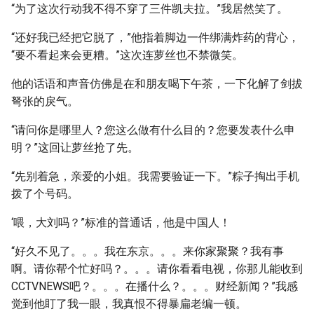
“为了这次行动我不得不穿了三件凯夫拉。”我居然笑了。
“还好我已经把它脱了，”他指着脚边一件绑满炸药的背心，
“要不看起来会更糟。”这次连萝丝也不禁微笑。
他的话语和声音仿佛是在和朋友喝下午茶，一下化解了剑拔
弩张的戾气。
“请问你是哪里人？您这么做有什么目的？您要发表什么申
明？”这回让萝丝抢了先。
“先别着急，亲爱的小姐。我需要验证一下。”粽子掏出手机
拨了个号码。
‘喂，大刘吗？”标准的普通话，他是中国人！
“好久不见了。。。我在东京。。。来你家聚聚？我有事
啊。请你帮个忙好吗？。。。请你看看电视，你那儿能收到
CCTVNEWS吧？。。。在播什么？。。。财经新闻？”我感
觉到他盯了我一眼，我真恨不得暴扁老编一顿。