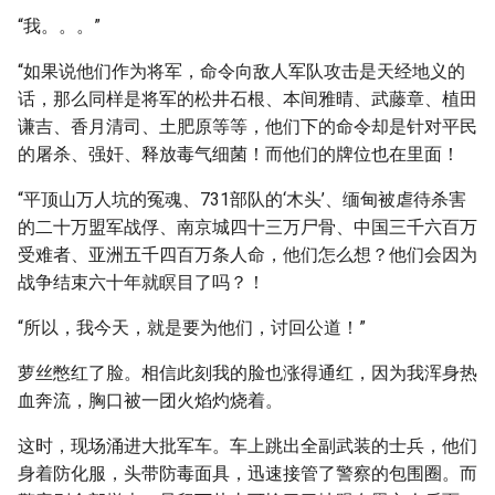
“我。。。”
“如果说他们作为将军，命令向敌人军队攻击是天经地义的
话，那么同样是将军的松井石根、本间雅晴、武藤章、植田
谦吉、香月清司、土肥原等等，他们下的命令却是针对平民
的屠杀、强奸、释放毒气细菌！而他们的牌位也在里面！
“平顶山万人坑的冤魂、731部队的‘木头’、缅甸被虐待杀害
的二十万盟军战俘、南京城四十三万尸骨、中国三千六百万
受难者、亚洲五千四百万条人命，他们怎么想？他们会因为
战争结束六十年就瞑目了吗？！
“所以，我今天，就是要为他们，讨回公道！”
萝丝憋红了脸。相信此刻我的脸也涨得通红，因为我浑身热
血奔流，胸口被一团火焰灼烧着。
这时，现场涌进大批军车。车上跳出全副武装的士兵，他们
身着防化服，头带防毒面具，迅速接管了警察的包围圈。而