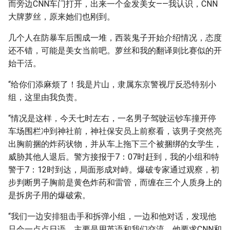
而旁边CNN车门打开，出来一个金发美女——我认识，CNN
大牌萝丝，原来她们也刚到。
几个人在防暴车后围成一堆，西装鬼子开始介绍情况，态度
还不错，可能是美女当前吧。萝丝和我的翻译则比赛似的开
始干活。
“给你们添麻烦了！我是片山，隶属东京警视厅反恐特别小
组，这里由我负责。
“情况是这样，今天七时左右，一名男子驾驶运钞车撞开停
车场围栏冲到神社前，神社保安员上前察看，该男子突然亮
出胸前捆的炸药状物，并从车上拖下三个被捆绑的女学生，
威胁其他人退后。警方接报于7：07时赶到，我的小组和特
警于7：12时到达，局面形成对峙。爆破专家通过观察，初
步判断男子胸前是黄色炸药和雷管，而缠在三个人质身上的
是拆房子用的爆破索。
“我们一边安排狙击手和拆弹小组，一边和他对话，发现他
只会一点点日语，主要是用英语和我们交流，他要求CNN和