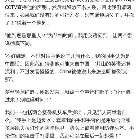
CCTV直播他的声明，然后就释放三名人质。因此我们请两
位来，如果我们没有别的可行方案，只有麻烦两位了，拜托
了！”说着一个鞠躬。
“他到底是那里人？”为节约时间，我用英语问到，让两个翻
译彻底下岗。
‘不好确定。不过对话中他说了几句什么，我的同事认为是
中国话。因此我们猜测他可能来自中国。”片山的英语还算
流利，不过发音怪怪的，China被他说出来怎么听都像“支
那”。
萝丝轻启红唇，刚欲发言，就被一个声音打断了：“让记者
过来！别耽误时间！”
我们——包括两台摄像机从车后探出，只见那人高举着什
么。“我手上是起爆器，套着我的手和手臂的是用钛合金和
多层凯夫拉订作的防弹铠甲，我头上戴着警用防弹头盔。不
论你们的狙击手打哪里，我都可以在最后一刻起爆！”