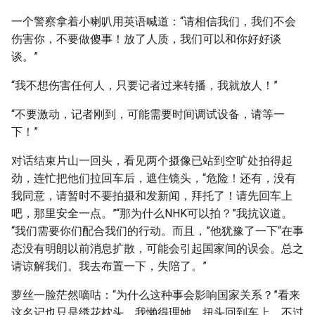
一个警察拿着小喇叭用英语喊道：“请相信我们，我们不会
伤害你，不要做傻事！放了人质，我们可以和你好好谈
谈。”
“我不想伤害任何人，只要记者过来转播，我就放人！”
“不要激动，记者刚到，可能需要时间调试设备，请等一
下！”
对话结束片山一回头，看见两个摄像已站到空旷处拍得起
劲，连忙把他们拉回车后，遮住镜头，“危险！还有，没有
我同意，请暂时不要拍摄和发新闻，拜托了！请先回车上
吧，那里安全一点。”“那为什么NHK可以拍？”我抗议道。
“我们需要你们配合我们的行动。而且，”他犹豫了一下“在事
态没有明朗以前消息扩散，可能会引起国家间的误会。总之
请谅解我们。我去布置一下，失陪了。”
萝丝一脸茫然嘀咕：“为什么这种事会影响国家关系？”看来
这名记也只是绣花枕头，我懒得理她，扭头回到车上。不过