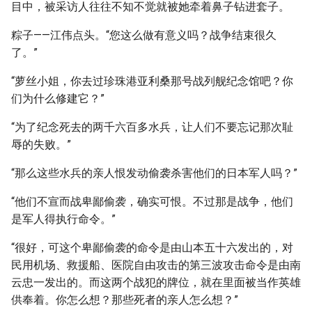
目中，被采访人往往不知不觉就被她牵着鼻子钻进套子。
粽子——江伟点头。“您这么做有意义吗？战争结束很久
了。”
“萝丝小姐，你去过珍珠港亚利桑那号战列舰纪念馆吧？你
们为什么修建它？”
“为了纪念死去的两千六百多水兵，让人们不要忘记那次耻
辱的失败。”
“那么这些水兵的亲人恨发动偷袭杀害他们的日本军人吗？”
“他们不宣而战卑鄙偷袭，确实可恨。不过那是战争，他们
是军人得执行命令。”
“很好，可这个卑鄙偷袭的命令是由山本五十六发出的，对
民用机场、救援船、医院自由攻击的第三波攻击命令是由南
云忠一发出的。而这两个战犯的牌位，就在里面被当作英雄
供奉着。你怎么想？那些死者的亲人怎么想？”