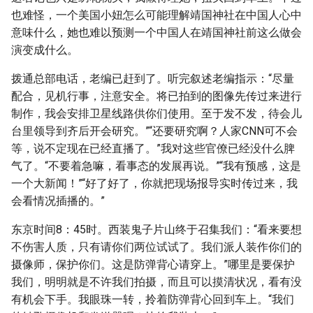
也难怪，一个美国小妞怎么可能理解靖国神社在中国人心中
意味什么，她也难以预测一个中国人在靖国神社前这么做会
演变成什么。
拨通总部电话，老编已赶到了。听完叙述老编指示：“尽量
配合，见机行事，注意安全。将已拍到的图像先传过来进行
制作，我会安排卫星线路供你们使用。至于发不发，待会儿
台里领导到齐后开会研究。”“还要研究啊？人家CNN可不会
等，说不定现在已经直播了。”我对这些官僚已经没什么脾
气了。“不要着急嘛，看事态的发展再说。”“我有预感，这是
一个大新闻！”“好了好了，你就把现场报导实时传过来，我
会看情况插播的。”
东京时间8：45时。西装鬼子片山终于召集我们：“看来要想
不伤害人质，只有请你们两位试试了。我们派人装作你们的
摄像师，保护你们。这是防弹背心请穿上。”哪里是要保护
我们，明明就是不许我们拍摄，而且可以摸清状况，看有没
有机会下手。我眼珠一转，拎着防弹背心回到车上。“我们