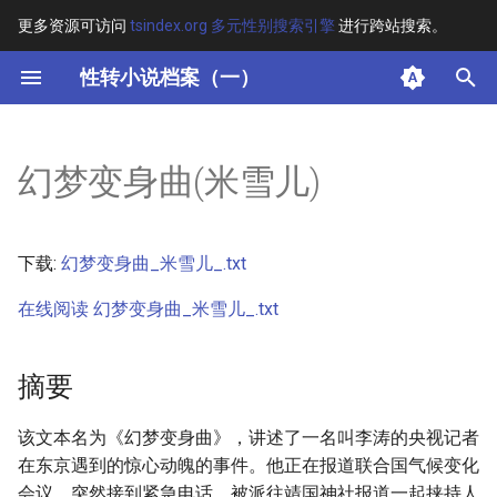
更多资源可访问
tsindex.org 多元性别搜索引擎
进行跨站搜索。
键
性转小说档案（一）
入
摘要
以
幻梦变身曲(米雪儿)
开
其他信息 [Processed Page
Metadata]
始
下载:
幻梦变身曲_米雪儿_.txt
搜
正文
在线阅读 幻梦变身曲_米雪儿_.txt
索
摘要
该文本名为《幻梦变身曲》，讲述了一名叫李涛的央视记者
在东京遇到的惊心动魄的事件。他正在报道联合国气候变化
会议，突然接到紧急电话，被派往靖国神社报道一起挟持人