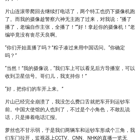
片山连滚带爬回去继续打电话了，两个特工也扔下摄像机跑
了。而我的摄像趁警察六神无主跑了过来，对我说：“播了
播了，老编自作主张，全播了！”“好！拿起你的摄像机！”老
编毕竟没有丧尽天良啊。
“你们开始直播了吗？”粽子凑过来用中国话问。“你确定
吗？”
“当然！”我的摄像说，“我们车上可以看见后方导播室，可以
收到卫星信号。哥们儿，我支持你！”
“好，把你们的车开上来。”
片山已经完全崩溃了，我没怎么费口舌就把车开到运钞车
前。中国大使馆的人也到了，不过是个小角色，不敢乱说
话，只是捧着电话汇报。
萝丝也不甘示弱，于是我们两辆车和运钞车形成个三角，我
们车门拉开，监视器上CCTV、CNN、NHK的直播一览无