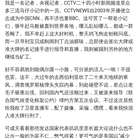
我是一名记者，央视记者，CCTV二十四小时新闻频道里众
多三流马仔小记中的一员。CCTVNEWS自2003年开播便立
志成为中国CNN，再不济也要BBC。这可苦了一帮老小记
们，驱牛赶马般被轰到世界各地，哪儿乱钻哪儿，都成一群
苍蝇了。我不幸赶上这大好时机，整天鸡飞狗走刨根问底。
而一旦寻到宝贝或刚闻到丁点油腥味，总部便会派出大牌或
准大牌的名记接手进行报导和直播，我则被踢到另外的地方
继续当矿工。
好不容易熬到能偶尔露一小脸，可分派的活儿——唉！不提
也罢。这不，大过年的去西伯利亚吹了二十来天地狱的寒
风，调查俄罗斯核弹头失踪内幕，到处碰壁不说，差点让老
毛子驱逐出境。回到国内气还没顺过来，又被派来报导《联
合国气候变化框架公约》缔约方第五次会议。不过这次居然
给我租了卫星直播车，配了摄像、采编，嘿嘿，看来我快混
入准大牌行列了。
可成天看着那些发达国家代表叽叽歪歪长篇大论说什么也不
让步一脸的为富不仁，憋气得紧！更可气的是美国以“减少