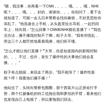
“嗯，我没事，你再看一下CNN，。。。哦。。。哦，NHK
呢？。。。哦。。。好的，谢谢你。。。你别问了，看下去
就知道了。可能一会儿日本警察会找你麻烦，不好意思给你
添乱了。”他迅速合上手机，从头盔里扯出耳机，一起扔回
车上，转向我：“怎么回事？CNN和NHK都在直播了！”“我也
没办法，播不播我控制不了啊，粽子大哥。”我有些慌乱，
旁边三个人都茫然地看着我俩，他们听不懂。
“怎么才能让他们直播？”“大哥，你是知道国内的新闻控制
的。。。不过，也许，发生了爆炸性的大事他们就会直
播。。。”
粽子有点烦躁，来回走了两步。“我不能等了！爆炸性新
闻？哼！我看他们播不播！”
他站住了，头转向警察包围圈，那个西装片山正拼命打手
势，两个扛摄像机的特工也拖住我和萝丝的手臂，看来他们
也发现自己上电视了，所以要拖我们回去。