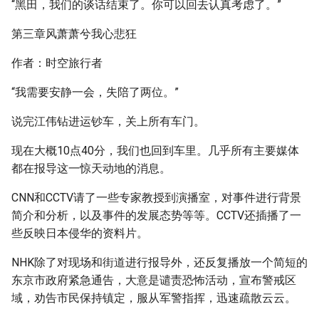
“黑田，我们的谈话结束了。你可以回去认真考虑了。”
第三章风萧萧兮我心悲狂
作者：时空旅行者
“我需要安静一会，失陪了两位。”
说完江伟钻进运钞车，关上所有车门。
现在大概10点40分，我们也回到车里。几乎所有主要媒体
都在报导这一惊天动地的消息。
CNN和CCTV请了一些专家教授到演播室，对事件进行背景
简介和分析，以及事件的发展态势等等。CCTV还插播了一
些反映日本侵华的资料片。
NHK除了对现场和街道进行报导外，还反复播放一个简短的
东京市政府紧急通告，大意是谴责恐怖活动，宣布警戒区
域，劝告市民保持镇定，服从军警指挥，迅速疏散云云。