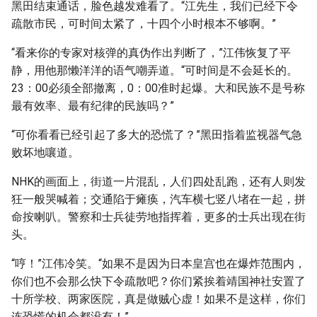
黑田结束通话，脸色越发难看了。“江先生，我们已经下令
疏散市民，可时间太紧了，十四个小时根本不够啊。”
“看来你的专家对核弹的真伪作出判断了，”江伟恢复了平
静，用他那懒洋洋的语气嘲弄道。“可时间是不会延长的。
23：00必须全部撤离，0：00准时起爆。大和民族不是号称
最有效率、最有纪律的民族吗？”
“可你看看已经引起了多大的恐慌了？”黑田指着监视器气急
败坏地嚷道。
NHK的画面上，街道一片混乱，人们四处乱跑，还有人则发
狂一般哭喊着；交通陷于瘫痪，汽车横七竖八堵在一起，拼
命按喇叭。警察和士兵徒劳地指挥着，更多的士兵出现在街
头。
“哼！”江伟冷笑。“如果不是因为日本皇宫也在爆炸范围内，
你们也不会那么快下令疏散吧？你们紧挨着靖国神社安置了
十所学校、两家医院，真是做贼心虚！如果不是这样，你们
连恐慌的机会都没有！”