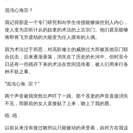
混沌心海宗？
我记得那是一个专门研究和向学生传授能够操控别人内心，
使人变为言听计从的奴隶的术法的上古宗门。他们甚至能够
将即将飞升渡劫的大能变为任人摆布的人偶。
因为术法过于邪恶，对高阶修士的威胁过大而被其他宗门联
合抗击，后来逐渐衰落，消失在了历史的长河中。但时至今
日还有一些残存下来的术法在世间流传着，被人们用来行各
种不轨之事。
“混沌心海…宗？”
两个声音被我突然出声吓了一跳。那个苍老的声音直接消失
不见，而眼前的女人直接贴了上来，吻上了我的唇。
唔…唔…
以前从来没有接过吻所以只能被动的承受着，由对方在我这