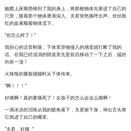
她爬上床顺势骑到了我的身上，将那根物体先塞进了自己的
穴里，随着那个物体逐渐深入。夫君突然痛呼出声。丝丝殷
红的血液顺着物体流下。
“你怎么样了！”
我担心的话音刚落，下体里异物侵入的感觉就打断了我的
话。在我已经湿润的阴道里先是前后移动了一下之后，猛的
向前一顶！
火辣辣的撕裂感顿时从下体传来。
“啊！！！”
好痛啊！真的要痛死了！女孩子的怎么会这么痛啊！
一滴冰凉的泪珠从我的眼角落下，夫君俯下身，伸出舌头将
它抿进了自己的嘴里。
“夫君，好痛…”