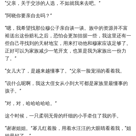
“父亲，关于交涉的人选，不如就我来去吧。”
“阿晓你要亲自去吗？”
“嗯，我希望找那位穆公子亲自谈一谈。族中的资源并不富
裕送出这份赔礼之后，恐怕会更加拮据一些，我这里还有一
些自己寻找到的天材地宝，用来打动他和穆家应该足够了。
正好可以为家族减少一笔开支，也算是我为家族出一份力
了。”
“女儿大了，是越来越懂事了。”父亲一脸宠溺的看着我。
“说什么呢啊，我这大侄女从小到大可都是家族里最懂事的
孩子。”
“对，对，哈哈哈哈哈。”
这个时候，一只柔弱无骨的纤细的小手牵住了我的手。
“谢谢姐姐。”幂儿红着脸，用着水汪汪的大眼睛看着我，“姐
姐最好了。”