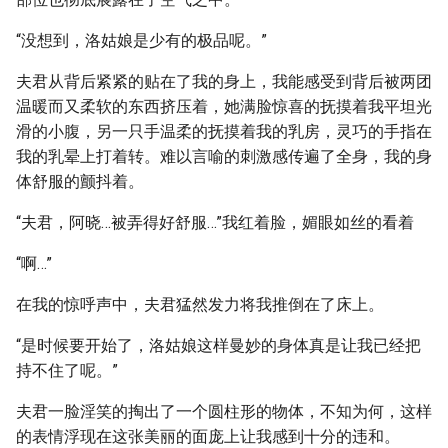
“没想到，洛姑娘是少有的极品呢。”
夫君从背后紧紧的贴在了我的身上，我能感受到背后被两团
温暖而又柔软的东西挤压着，她满脸惊喜的抚摸着我平坦光
滑的小腹，另一只手温柔的抚摸着我的乳房，灵巧的手指在
我的乳晕上打着转。难以言喻的刺激感传遍了全身，我的身
体舒服的颤抖着。
“夫君，阿晓…被弄得好舒服…”我红着脸，媚眼如丝的看着
“啊…”
在我的惊呼声中，夫君猛然发力将我推倒在了床上。
“是时候要开始了，洛姑娘这样曼妙的身体真是让我已经把
持不住了呢。”
夫君一脸淫笑的掏出了一个圆柱形的物体，不知为何，这样
的表情浮现在这张美丽的面庞上让我感到十分的违和。