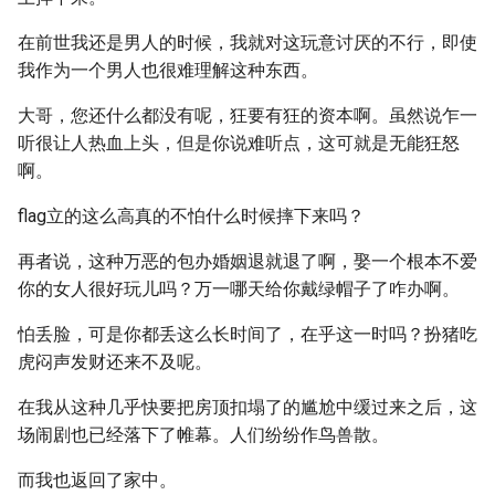
在前世我还是男人的时候，我就对这玩意讨厌的不行，即使
我作为一个男人也很难理解这种东西。
大哥，您还什么都没有呢，狂要有狂的资本啊。虽然说乍一
听很让人热血上头，但是你说难听点，这可就是无能狂怒
啊。
flag立的这么高真的不怕什么时候摔下来吗？
再者说，这种万恶的包办婚姻退就退了啊，娶一个根本不爱
你的女人很好玩儿吗？万一哪天给你戴绿帽子了咋办啊。
怕丢脸，可是你都丢这么长时间了，在乎这一时吗？扮猪吃
虎闷声发财还来不及呢。
在我从这种几乎快要把房顶扣塌了的尴尬中缓过来之后，这
场闹剧也已经落下了帷幕。人们纷纷作鸟兽散。
而我也返回了家中。