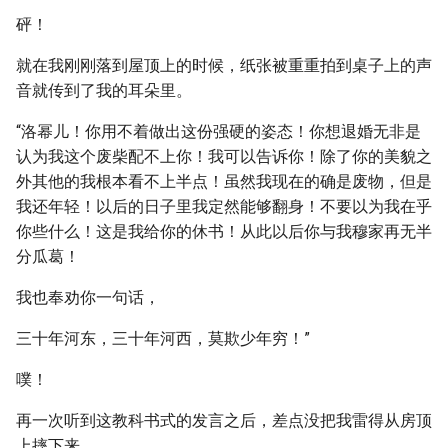
砰！
就在我刚刚落到屋顶上的时候，纸张被重重拍到桌子上的声
音就传到了我的耳朵里。
“洛幂儿！你用不着做出这份强硬的姿态！你想退婚无非是
认为我这个废柴配不上你！我可以告诉你！除了你的美貌之
外其他的我根本看不上半点！虽然我现在的确是废物，但是
我还年轻！以后的日子里我定然能够翻身！不要以为我在乎
你些什么！这是我给你的休书！从此以后你与我穆家再无半
分瓜葛！
我也奉劝你一句话，
三十年河东，三十年河西，莫欺少年穷！”
噗！
再一次听到这教科书式的发言之后，差点没把我雷得从房顶
上摔下来。