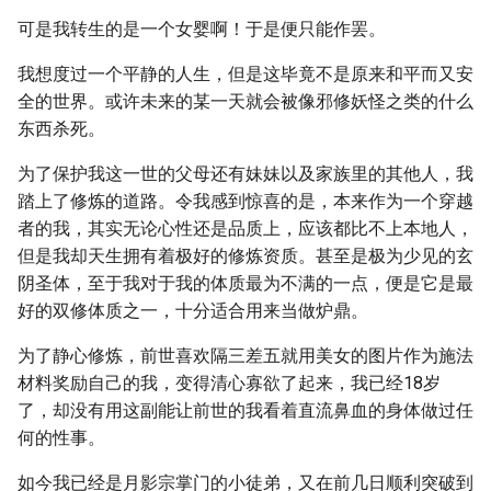
可是我转生的是一个女婴啊！于是便只能作罢。
我想度过一个平静的人生，但是这毕竟不是原来和平而又安
全的世界。或许未来的某一天就会被像邪修妖怪之类的什么
东西杀死。
为了保护我这一世的父母还有妹妹以及家族里的其他人，我
踏上了修炼的道路。令我感到惊喜的是，本来作为一个穿越
者的我，其实无论心性还是品质上，应该都比不上本地人，
但是我却天生拥有着极好的修炼资质。甚至是极为少见的玄
阴圣体，至于我对于我的体质最为不满的一点，便是它是最
好的双修体质之一，十分适合用来当做炉鼎。
为了静心修炼，前世喜欢隔三差五就用美女的图片作为施法
材料奖励自己的我，变得清心寡欲了起来，我已经18岁
了，却没有用这副能让前世的我看着直流鼻血的身体做过任
何的性事。
如今我已经是月影宗掌门的小徒弟，又在前几日顺利突破到