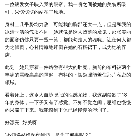
一位银发女子映入我的眼帘。我一瞬之间被她的美貌所吸
引，呆愣愣愣的站在了原地。
身材上几乎势均力敌，可能我的胸部还大一点，但是和我的
冰清玉洁的气质不同，她就像是诱人堕落的魔鬼，那张美丽
的面容仿佛只要一颦一笑，都能勾走人的魂魄。让任何人都
为之倾倒，心甘情愿地拜倒在她的石榴裙下，成为她的俘
虏。
此刻，她只穿着一件略微有些大的肚兜，胸前的布料被两个
丰满的雪峰高高的撑起。布料的下摆勉强能盖住那片私密的
领域。
看着床上，这令人血脉膨胀的性感尤物，我这副禁欲了18
年的身体，一下子又有了感觉。不知不觉之间，思维也慢慢
的呆滞了下来。我能感到下体已经慢慢的湿润了。
好漂亮…好美呀…
“不知洛姑娘深夜到访，是为了何事呢？”