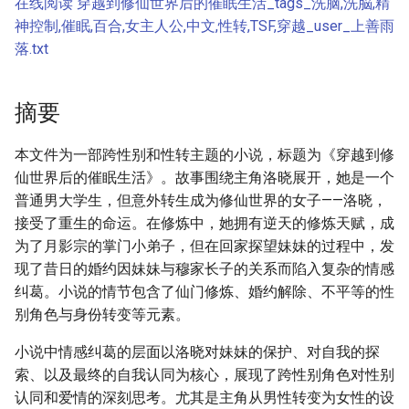
在线阅读 穿越到修仙世界后的催眠生活_tags_洗脑,洗脳,精
神控制,催眠,百合,女主人公,中文,性转,TSF,穿越_user_上善雨
落.txt
摘要
本文件为一部跨性别和性转主题的小说，标题为《穿越到修
仙世界后的催眠生活》。故事围绕主角洛晓展开，她是一个
普通男大学生，但意外转生成为修仙世界的女子——洛晓，
接受了重生的命运。在修炼中，她拥有逆天的修炼天赋，成
为了月影宗的掌门小弟子，但在回家探望妹妹的过程中，发
现了昔日的婚约因妹妹与穆家长子的关系而陷入复杂的情感
纠葛。小说的情节包含了仙门修炼、婚约解除、不平等的性
别角色与身份转变等元素。
小说中情感纠葛的层面以洛晓对妹妹的保护、对自我的探
索、以及最终的自我认同为核心，展现了跨性别角色对性别
认同和爱情的深刻思考。尤其是主角从男性转变为女性的设