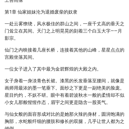
上善雨落
第1章 仙家姐妹沦为退婚废柴的奴隶
一处云雾缭绕，风水极佳的群山之间，一座千丈高的垂天之
门耸立在其间。天门之上明晃晃的刻着三个白玉大字——月
影宗。
仙门之内映接着几座长桥，连接着其他的山峰，星星点点的
宫殿坐落其间。
一位女子进入了其中最为金碧辉煌的大殿之内。
女子身着一身淡青色长裙。漆黑的长发垂落至腰间，就像是
画师用最浓的墨一笔垂下。面纱之下更是一副绝美的脸庞。
星目灼灼，不妖不研。眼中有着碧波秋水一般的柔情却不似
小女儿那般惺惺作态，眉宇之间更是隐含一股英气。
与仙女般的面容形成对比的是她那火辣的身材，圆润饱满的
胸部，水蛇般纤细的腰肢和修长的双腿，几乎让世人都为之
倾倒。