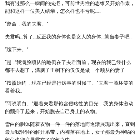
我有过那么一瞬间的抗拒，可前世男性的思维又开始作祟，
能和这样一位美人结亲，怎么样也不亏呢……
“遵命，我的夫君。”
夫君吗…算了…反正我的身体也是女人的身体…就当妻子吧…
“跪下来。”
“是…”我满脸顺从的跪倒在了夫君面前，现在的我已经什么
都不去想了，满脑子里剩下的仅仅是做一个顺从的妻子
“按照婚约，现在已经是行房事的时候了。”夫君一脸坏笑的
看着我。
“阿晓明白。”迎着夫君那饱含侵略性的目光，我的身体激动
的颤抖了起来，开始脱去自己身上的衣物。
雪白的胴体随着衣物一件一件的落地而逐渐展现出来，直到
最后我轻轻的解开系带，内裤落在地上，女子那最为神秘的
部位也彻底展露在了空气之中。