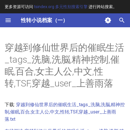
更多资源可访问
tsindex.org 多元性别搜索引擎
进行跨站搜索。
键
性转小说档案（一）
入
摘要
以
穿越到修仙世界后的催眠生活
开
其他信息 [Processed Page
_tags_洗脑,洗脳,精神控制,催
Metadata]
始
眠,百合,女主人公,中文,性
搜
正文
转,TSF,穿越_user_上善雨落
索
下载:
穿越到修仙世界后的催眠生活_tags_洗脑,洗脳,精神控
制,催眠,百合,女主人公,中文,性转,TSF,穿越_user_上善雨
落.txt