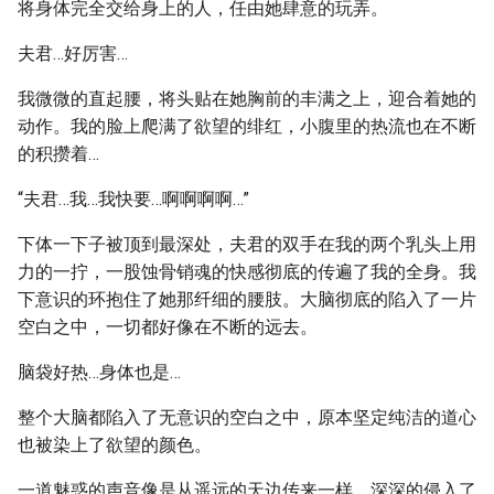
将身体完全交给身上的人，任由她肆意的玩弄。
夫君…好厉害…
我微微的直起腰，将头贴在她胸前的丰满之上，迎合着她的
动作。我的脸上爬满了欲望的绯红，小腹里的热流也在不断
的积攒着…
“夫君…我…我快要…啊啊啊啊…”
下体一下子被顶到最深处，夫君的双手在我的两个乳头上用
力的一拧，一股蚀骨销魂的快感彻底的传遍了我的全身。我
下意识的环抱住了她那纤细的腰肢。大脑彻底的陷入了一片
空白之中，一切都好像在不断的远去。
脑袋好热…身体也是…
整个大脑都陷入了无意识的空白之中，原本坚定纯洁的道心
也被染上了欲望的颜色。
一道魅惑的声音像是从遥远的天边传来一样，深深的侵入了