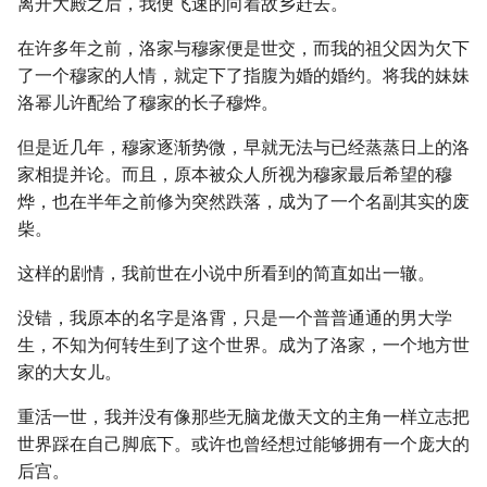
离开大殿之后，我便飞速的向着故乡赶去。
在许多年之前，洛家与穆家便是世交，而我的祖父因为欠下
了一个穆家的人情，就定下了指腹为婚的婚约。将我的妹妹
洛幂儿许配给了穆家的长子穆烨。
但是近几年，穆家逐渐势微，早就无法与已经蒸蒸日上的洛
家相提并论。而且，原本被众人所视为穆家最后希望的穆
烨，也在半年之前修为突然跌落，成为了一个名副其实的废
柴。
这样的剧情，我前世在小说中所看到的简直如出一辙。
没错，我原本的名字是洛霄，只是一个普普通通的男大学
生，不知为何转生到了这个世界。成为了洛家，一个地方世
家的大女儿。
重活一世，我并没有像那些无脑龙傲天文的主角一样立志把
世界踩在自己脚底下。或许也曾经想过能够拥有一个庞大的
后宫。