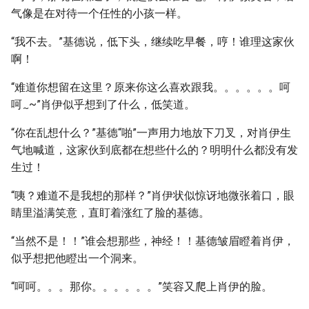
气像是在对待一个任性的小孩一样。
“我不去。”基德说，低下头，继续吃早餐，哼！谁理这家伙
啊！
“难道你想留在这里？原来你这么喜欢跟我。。。。。。呵
呵
~”肖伊似乎想到了什么，低笑道。
~
“你在乱想什么？”基德“啪”一声用力地放下刀叉，对肖伊生
气地喊道，这家伙到底都在想些什么的？明明什么都没有发
生过！
“咦？难道不是我想的那样？”肖伊状似惊讶地微张着口，眼
睛里溢满笑意，直盯着涨红了脸的基德。
“当然不是！！”谁会想那些，神经！！基德皱眉瞪着肖伊，
似乎想把他瞪出一个洞来。
“呵呵。。。那你。。。。。。”笑容又爬上肖伊的脸。