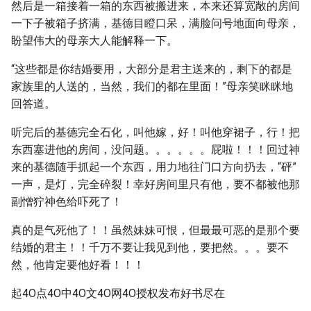
然后是一箱接着一箱的东西被搬进来，本来还算宽敞的房间
一下子被箱子挤满，基德目瞪口呆，满脸问号地面向母亲，
盼望伟大的母亲大人能解释一下。
“这些都是你结婚要用，大部分是君主送来的，剩下的都是
家族里的人送的，当然，我们的都在里面！”母亲笑眯眯地
回答道。
听完后的基德完全石化，叫他嫁，好！叫他穿裙子，行！把
东西塞进他的房间，没问题。。。。。。屁啦！！！回过神
来的基德随手抓起一个东西，用力地往门口方向扔去，“砰”
一声，是灯，完全碎裂！幸好房间里只有他，要不都被他那
副憎狞神色给吓死了！
真的是气死他了！！虽然妹妹可恨，但最最可恶的是那个要
结婚的君主！！千万不要让我见到他，要把然。。。要不
然，他肯定要他好看！！！
起4O点4O中4O文4O网4O授权发布好书尽在