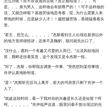
怎么办呢？应不应该逃回去呢？反正都知道了。。。可
是。。。身为男人，这样做会有损尊严的！！可不这样做的
话，又能怎样呢？基德苦恼地思考着，哎
为什么需要人来
~
帮他的时候，总是缺少人才！！越想越苦恼，基德猛搔着头
发。
“君主，您怎么。。。。。。”杰斯看到主人出现在新房以外
的地方觉得很惊讶，还来不及鞠躬，疑问就先出口了。
“没什么，遇到一个有趣又可爱的人而已。”云淡风轻地回
答，唇畔还挂着笑意，这个发现又是令杰斯一惊。
“对了，杰斯，你帮我去调查一件事。”突然想到某些事情，
肖伊认真地吩咐道。
“是！”杰斯听完后马上离开，偌大的书房里只剩下肖伊一个
人了。
“就趁这段时间，看一下我对你的兴趣是长久还是短暂？呵
呵。。。。。。”肖伊低声说道，眼里闪着不曾出现过的光