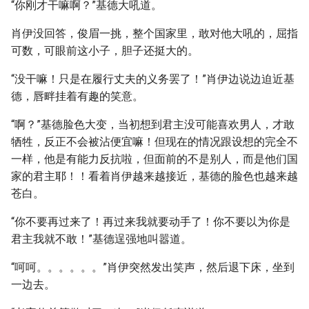
“你刚才干嘛啊？”基德大吼道。
肖伊没回答，俊眉一挑，整个国家里，敢对他大吼的，屈指
可数，可眼前这小子，胆子还挺大的。
“没干嘛！只是在履行丈夫的义务罢了！”肖伊边说边迫近基
德，唇畔挂着有趣的笑意。
“啊？”基德脸色大变，当初想到君主没可能喜欢男人，才敢
牺牲，反正不会被沾便宜嘛！但现在的情况跟设想的完全不
一样，他是有能力反抗啦，但面前的不是别人，而是他们国
家的君主耶！！看着肖伊越来越接近，基德的脸色也越来越
苍白。
“你不要再过来了！再过来我就要动手了！你不要以为你是
君主我就不敢！”基德逞强地叫嚣道。
“呵呵。。。。。。”肖伊突然发出笑声，然后退下床，坐到
一边去。