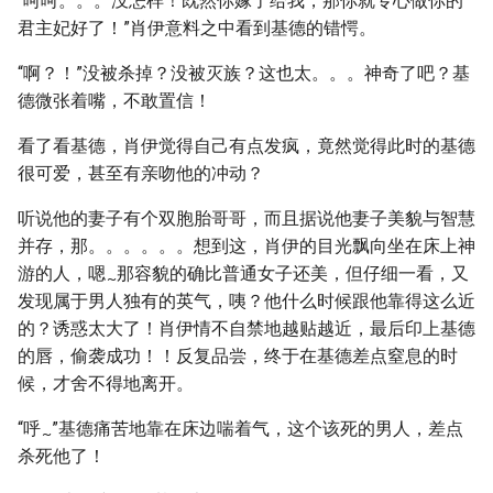
“呵呵。。。没怎样！既然你嫁了给我，那你就专心做你的
君主妃好了！”肖伊意料之中看到基德的错愕。
“啊？！”没被杀掉？没被灭族？这也太。。。神奇了吧？基
德微张着嘴，不敢置信！
看了看基德，肖伊觉得自己有点发疯，竟然觉得此时的基德
很可爱，甚至有亲吻他的冲动？
听说他的妻子有个双胞胎哥哥，而且据说他妻子美貌与智慧
并存，那。。。。。。想到这，肖伊的目光飘向坐在床上神
游的人，嗯
那容貌的确比普通女子还美，但仔细一看，又
~
发现属于男人独有的英气，咦？他什么时候跟他靠得这么近
的？诱惑太大了！肖伊情不自禁地越贴越近，最后印上基德
的唇，偷袭成功！！反复品尝，终于在基德差点窒息的时
候，才舍不得地离开。
“呼
”基德痛苦地靠在床边喘着气，这个该死的男人，差点
~
杀死他了！