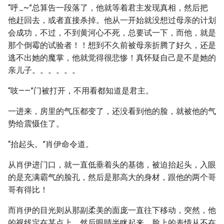
“呼
~”总算告一段落了，他就等着君主发现真相，然后把
~
他赶回去，或者直接杀掉。他从一开始就没想过母亲的计划
会成功，不过，不到黄河心不死，总要试一下，而他，就是
那个倒霉的试验者！！想到不久前被母亲折腾了好久，还是
逃不出她的魔掌，他就觉得很悲惨！真怀疑自己是不是她的
亲儿子。。。。。。
“吱——”门被打开，不用看都知道是君主。
一进来，房里的气压都变了，还没看到他的脸，就被他的气
势给震慑住了。
“抬起头。”肖伊命令道。
从肖伊进门口，就一直低垂着头的基德，被迫抬起头，入眼
的是充满霸气的脸孔，然后是那高大的身材，跟他的两个哥
哥有得比！
而肖伊的目光则从那副柔美的面庞一直往下移动，突然，他
的视线定在某点上，然后眼睛半眯起来，脸上的表情从不在