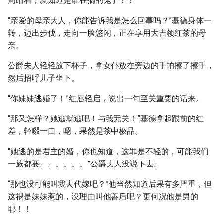
周瞄着，就知道是谁在搞的鬼了！！
“亲爱的母亲大人，你能告诉我是怎么回事吗？”基德身体一
转，迈出步伐，走向一脸悠闲，正在享用大吉领红茶的母
亲。
公爵夫人轻轻放下杯子，拿女仆放在旁边的手帕擦了擦手，
然后招呼儿子坐下。
“你妹妹逃婚了！”红唇轻启，说出一句至关重要的话来。
“那又怎样？她逃就逃吧！与我无关！”基德拿起跟前的红
差，轻啜一口，嗯，果然是茶中极品。
“她逃的是君主的婚，你也知道，这罪是不轻的，可能我们
一族都要。。。。。。”公爵夫人没说下去。
“那也没可能叫我去代嫁吧？”他当然知道后果有多严重，但
这祸是妹妹惹的，没理由叫他善后吧？更何况他是男的
耶！！