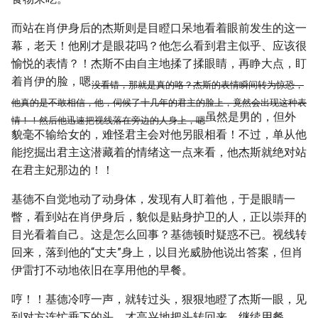
而站在肖伊身后的杰斯则是目瞪口呆地看着眼前发生的这一
幕，老天！他刚才是眼花吗？他怎么看到君主似乎、应该很
愉悦的表情？！杰斯不由自主地揉了揉眼睛，再睁大点，盯
着肖伊的脸，嗯
没看错，那就是真的咯？杰斯的表情瞬间转为惊恐，
他真的是不敢相信，他，伺候了十几年的君主的脸上，竟然会出现这种表
虽然是男的，但外
情！！然后他迅速把视线落在旁边的人身上，嗯
貌毫不输给女的，难怪君主会对他另眼相看！不过，单从他
能挖掘出君主这潜藏着的情绪这一点来看，他杰斯就绝对站
在君主妃那边的！！
基德不自觉地动了动身体，发现有人盯着他，于是眼睛一
瞥，看到站在肖伊身后，貌似是贴身护卫的人，正以崇拜的
目光看着自己。这是怎么回事？基德顿时疑惑不已。视线转
回来，落到他的“丈夫”身上，以目光威胁他说出答案，但肖
伊雷打不动地依旧在享用他的早餐。
哼！！基德冷哼一声，就转过头，狠狠地瞪了杰斯一眼，见
到对方连忙垂下的头，才高兴地把头转回来，继续用餐。