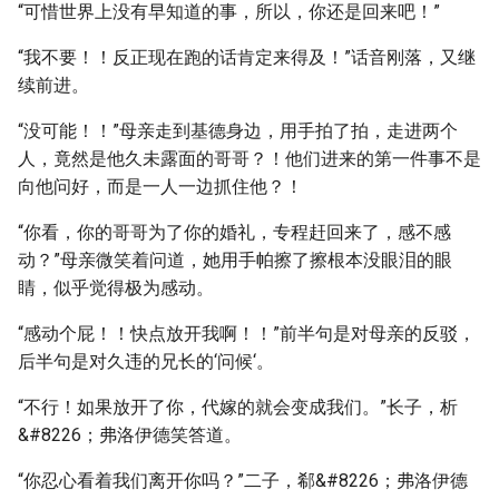
“可惜世界上没有早知道的事，所以，你还是回来吧！”
“我不要！！反正现在跑的话肯定来得及！”话音刚落，又继
续前进。
“没可能！！”母亲走到基德身边，用手拍了拍，走进两个
人，竟然是他久未露面的哥哥？！他们进来的第一件事不是
向他问好，而是一人一边抓住他？！
“你看，你的哥哥为了你的婚礼，专程赶回来了，感不感
动？”母亲微笑着问道，她用手帕擦了擦根本没眼泪的眼
睛，似乎觉得极为感动。
“感动个屁！！快点放开我啊！！”前半句是对母亲的反驳，
后半句是对久违的兄长的‘问候‘。
“不行！如果放开了你，代嫁的就会变成我们。”长子，析
&#8226；弗洛伊德笑答道。
“你忍心看着我们离开你吗？”二子，郗&#8226；弗洛伊德