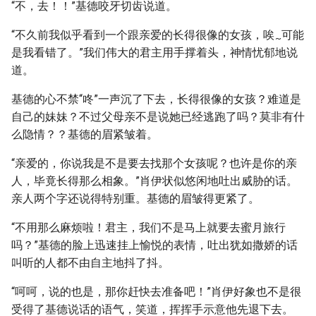
“不，去！！”基德咬牙切齿说道。
“不久前我似乎看到一个跟亲爱的长得很像的女孩，唉
可能
~
是我看错了。”我们伟大的君主用手撑着头，神情忧郁地说
道。
基德的心不禁“咚”一声沉了下去，长得很像的女孩？难道是
自己的妹妹？不过父母亲不是说她已经逃跑了吗？莫非有什
么隐情？？基德的眉紧皱着。
“亲爱的，你说我是不是要去找那个女孩呢？也许是你的亲
人，毕竟长得那么相象。”肖伊状似悠闲地吐出威胁的话。
亲人两个字还说得特别重。基德的眉皱得更紧了。
“不用那么麻烦啦！君主，我们不是马上就要去蜜月旅行
吗？”基德的脸上迅速挂上愉悦的表情，吐出犹如撒娇的话
叫听的人都不由自主地抖了抖。
“呵呵，说的也是，那你赶快去准备吧！”肖伊好象也不是很
受得了基德说话的语气，笑道，挥挥手示意他先退下去。