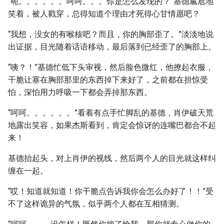
“呃。。。。。。呵呵。。。你是怎么发现的？”基德尴尬地
笑着，被人戳穿，总得知道个理由才死得心甘情愿吧？
“我想，没女的有喉核吧？而且，你的胸部歪了。”淡淡地说
出证据，目光随着话语移动，最后落到已经歪了的胸部上。
“咦？！”基德忙低下头审视，然后脸色微红，他撩起衣服，
干脆让塞在胸部那里的东西掉下来好了，之前都在担惊受
怕，深怕用力呼吸一下都会弄掉那东西。
“呵呵。。。。。。”看着有点手忙脚乱的基德，肖伊破天荒
地露出笑容，如果杰斯看到，肯定会惊讶的连嘴巴都合不起
来！
基德抬起头，对上肖伊的视线，然后两个人的目光就这样纠
缠在一起。
“哎！知道就知道！你干脆点告诉我你会怎么办好了！！”受
不了这样诡异的气氛，似乎两个人都在互相猜测。