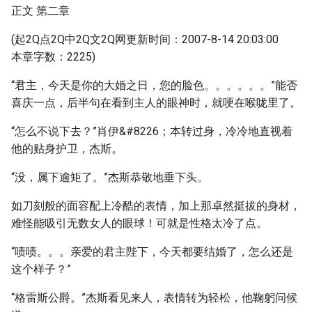
正文 第二章
(起2Q点2Q中2Q文2Q网更新时间：2007-8-14 20:03:00
本章字数：2225)
“君主，今天是你的大婚之日，您的脸色。。。。。。”能否
喜庆一点，后半句在看到主人的眼神时，就哽在喉咙里了。
“怎么不说下去？”肖伊&#8226；本转过身，冷冷地直视着
他的贴身护卫，杰斯。
“没，属下逾矩了。”杰斯恭敬地垂下头。
如刀刻般的面容配上冷酷的表情，加上那卓然挺拔的身材，
难怪能吸引无数女人的眼球！可就是性格太冷了点。
“啧啧。。。亲爱的君主陛下，今天都要结婚了，怎么还是
这个样子？”
“格雷斯公爵。”杰斯看见来人，表情转为轻松，他鞠躬问候