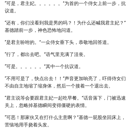
“可是，君主妃。。。。。。”为首的一个侍女上前一步，抗
议道。
“还有，你们没看到我是男的吗？！为什么还喊我君主妃？”
基德踏前一步，神色恐怖地问道。
“是君主吩咐的。”一众侍女垂下头，恭敬地回答道。
“行了，都出去吧。”语气里充满了沮丧。
“可是。。。。。。”其中一个抗议道。
“不用可是了，快点出去！！”声音更加响亮了，吓得侍女们
不由自主地缩了缩身体，然后一个接着一个退出去。
“君主说等会要跟君主妃一起吃早餐。”话音落下，门被迅速
关上，忽略掉基德瞬间变得僵硬的表情。
“可恶！那家伙又在打什么主意啊？”基德一屁股坐回床上，
苦恼地用手挠着头发。