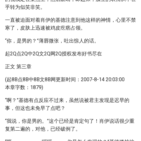
乎转为似笑非笑。
一直被迫面对着肖伊的基德注意到他这样的神情，心里不禁
寒了，皮肤上迅速被鸡皮疙瘩占领。
“你，是男的？”薄唇微张，吐出惊人的话。
起2Q点2Q中2Q文2Q网2Q授权发布好书尽在
正文 第三章
(起8B点8B中8B文8B网更新时间：2007-8-14 20:03:00
本章字数：1879)
“啊？”基德有点反应不过来，虽然说被君主发现是迟早的
事，但这也未免早了点吧？
“我说，你是男的。”这个已经是肯定句了！肖伊说话很少重
复第二遍的，对他，已经破例了。