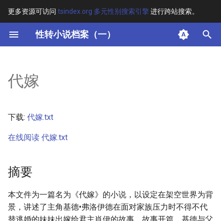
更多资源可访问
tsindex.org 多元性别搜索引擎
进行跨站搜索。
键
性转小说档案（一）
入
摘要
以
代嫁
开
其他信息 [Processed Page
Metadata]
始
下载:
代嫁.txt
搜
正文
在线阅读 代嫁.txt
索
摘要
本文件为一篇名为《代嫁》的小说，以设定在架空世界为背
景，讲述了主角基德•弗洛伊德在面对家族压力时不得不代
替逃婚的妹妹出嫁给君主肖伊的故事。故事开篇，基德与父