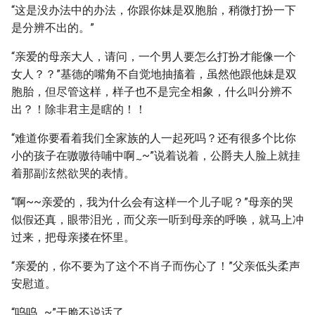
“这是没办法中的办法，你跟你妹是双胞胎，稍微打扮一下
是分辨不出的。”
“亲爱的母亲大人，请问，一个男人要怎么打扮才能像一个
女人？？”基德的嘴角不自觉地抽搐着，虽然他跟他妹是双
胞胎，但尽管这样，样子也不是完全相象，什么叫分辨不
出？！除非君主是瞎的！！
“难道你要看着我们全家族的人一起死吗？还有很多个比你
小的孩子在嗷嗷待哺中啊
~”说着说着，公爵夫人脸上就挂
~
着那副泫然欲哭的表情。
“啊~~亲爱的，我为什么会有这样一个儿子呢？”母亲的哭
似假还真，眼带泪光，而父亲一听到母亲的呼唤，就马上冲
过来，把母亲搂在怀里。
“亲爱的，你不要为了这个不肖子而伤心了！”父亲低头柔声
安慰道。
“呜呜
~”干脆不说话了。