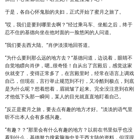
于是，各自心怀鬼胎的夫妇，正式开始了蜜月之旅了。
“哎，我们是要到哪里去啊？”经过乘马车、坐船之后，终于
忍不住的基德向坐在他对面的一脸悠闲的人问道。
“我们要去西大陆。”肖伊淡漠地回答道。
“为什么要到那么远的地方去？”基德问道，边说着，眼睛不
自觉地瞟向肖伊，嗯
很奇怪！自从出了宫殿后，感觉这家
~
伙就变了，变得正常多了，在宫殿里时，经常在语言上调戏
自己，但现在，言行举止规范到不行，又冷酷到极点，到底
是为什么呢？想着想着，眉就皱了起来。完全没注意到在刚
才他低下头那一瞬间，某人的目光就直直地盯着自己。
“反正是蜜月之旅，要去点有趣的地方才好。”淡淡的语气里
听不出本人会有多感兴趣。
“有趣？？”那里会有什么有趣的地方？以前在书里似乎也没
看到什么，基德努力搜索脑海中关于西大陆的资料，但浮现