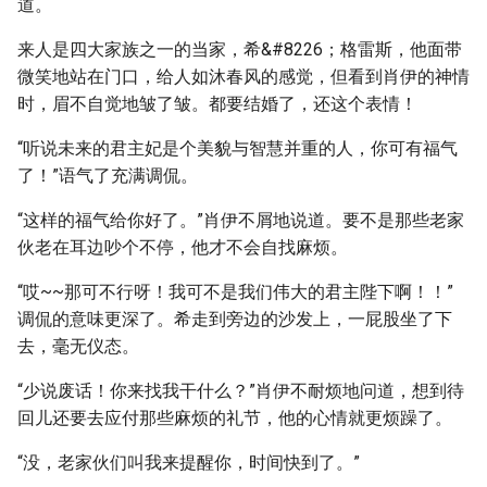
道。
来人是四大家族之一的当家，希&#8226；格雷斯，他面带
微笑地站在门口，给人如沐春风的感觉，但看到肖伊的神情
时，眉不自觉地皱了皱。都要结婚了，还这个表情！
“听说未来的君主妃是个美貌与智慧并重的人，你可有福气
了！”语气了充满调侃。
“这样的福气给你好了。”肖伊不屑地说道。要不是那些老家
伙老在耳边吵个不停，他才不会自找麻烦。
“哎~~那可不行呀！我可不是我们伟大的君主陛下啊！！”
调侃的意味更深了。希走到旁边的沙发上，一屁股坐了下
去，毫无仪态。
“少说废话！你来找我干什么？”肖伊不耐烦地问道，想到待
回儿还要去应付那些麻烦的礼节，他的心情就更烦躁了。
“没，老家伙们叫我来提醒你，时间快到了。”