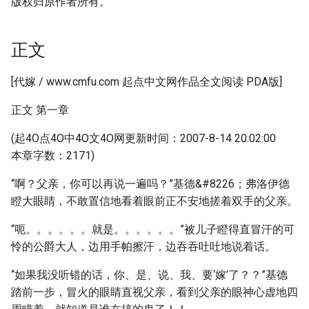
版权归原作者所有。
正文
[代嫁 / www.cmfu.com 起点中文网作品全文阅读 PDA版]
正文 第一章
(起4O点4O中4O文4O网更新时间：2007-8-14 20:02:00
本章字数：2171)
“啊？父亲，你可以再说一遍吗？”基德&#8226；弗洛伊德
瞪大眼睛，不敢置信地看着眼前正不安地搓着双手的父亲。
“呃。。。。。。就是。。。。。。”被儿子瞪得直冒汗的可
怜的公爵大人，边用手帕擦汗，边吞吞吐吐地说着话。
“如果我没听错的话，你、是、说、我、要‘嫁’了？？”基德
踏前一步，冒火的眼睛直视父亲，看到父亲的眼神心虚地四