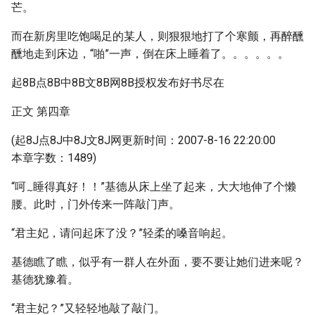
芒。
而在新房里吃饱喝足的某人，则狠狠地打了个寒颤，再醉醺
醺地走到床边，“啪”一声，倒在床上睡着了。。。。。。
起8B点8B中8B文8B网8B授权发布好书尽在
正文 第四章
(起8J点8J中8J文8J网更新时间：2007-8-16 22:20:00
本章字数：1489)
“呵
睡得真好！！”基德从床上坐了起来，大大地伸了个懒
~
腰。此时，门外传来一阵敲门声。
“君主妃，请问起床了没？”轻柔的嗓音响起。
基德瞧了瞧，似乎有一群人在外面，要不要让她们进来呢？
基德犹豫着。
“君主妃？”又轻轻地敲了敲门。