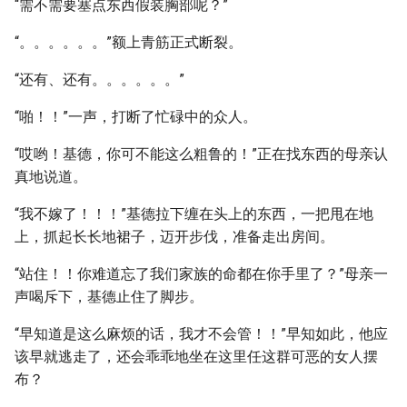
“需不需要塞点东西假装胸部呢？”
“。。。。。。”额上青筋正式断裂。
“还有、还有。。。。。。”
“啪！！”一声，打断了忙碌中的众人。
“哎哟！基德，你可不能这么粗鲁的！”正在找东西的母亲认
真地说道。
“我不嫁了！！！”基德拉下缠在头上的东西，一把甩在地
上，抓起长长地裙子，迈开步伐，准备走出房间。
“站住！！你难道忘了我们家族的命都在你手里了？”母亲一
声喝斥下，基德止住了脚步。
“早知道是这么麻烦的话，我才不会管！！”早知如此，他应
该早就逃走了，还会乖乖地坐在这里任这群可恶的女人摆
布？