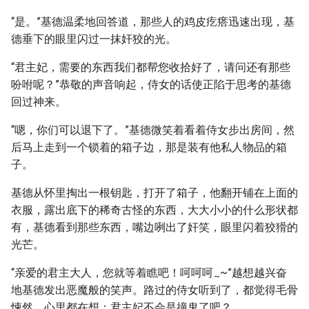
“是。”基德温柔地回答道，那些人的鸡皮疙瘩迅速出现，基
德垂下的眼里闪过一抹奸狡的光。
“君主妃，需要的东西我们都帮您收拾好了，请问还有那些
吩咐呢？”恭敬的声音响起，侍女的话使正陷于思考的基德
回过神来。
“嗯，你们可以退下了。”基德微笑着看着侍女步出房间，然
后马上走到一个锁着的箱子边，那是装有他私人物品的箱
子。
基德从怀里掏出一根钥匙，打开了箱子，他翻开铺在上面的
衣服，露出底下的稀奇古怪的东西，大大小小的什么形状都
有，基德看到那些东西，嘴边咧出了奸笑，眼里闪着狡猾的
光芒。
“亲爱的君主大人，您就等着瞧吧！呵呵呵
~”越想越兴奋
~
地基德发出恶魔般的笑声。路过的侍女听到了，都觉得毛骨
悚然，心里都在想：君主妃不会是撞鬼了吧？