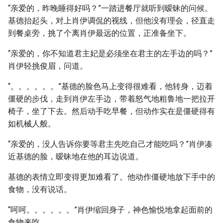
“亲爱的，昨晚睡得好吗？”一踏进餐厅就听到暧昧的问候。
基德抬起头，对上肖伊调侃的视线，但他没有理会，径直走
到餐桌旁，挑了个离肖伊最远的位置，正准备坐下。
“亲爱的，你不知道君主妃是必须坐在君主的左手边的吗？”
肖伊轻挑俊眉，问道。
“。。。。。。”基德的脸色马上变得很难看，他转身，迈着
僵硬的步伐，走到肖伊左手边，带着怒气地粗鲁地一把拉开
椅子，坐了下去。然后动手吃早餐，但动作实在是僵硬得有
如机械人般。
“亲爱的，没人告诉你要等君主先吃自己才能吃吗？”肖伊凑
近基德的脸，暧昧地在他的耳边说道。
基德的表情立即变得更加难看了。他动作僵硬地放下手中的
食物，没有说话。
“呵呵。。。。。。”肖伊缩回身子，神色愉悦地拿起面前的
食物来吃。