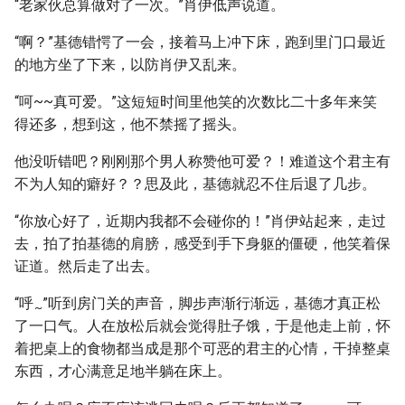
“老家伙总算做对了一次。”肖伊低声说道。
“啊？”基德错愕了一会，接着马上冲下床，跑到里门口最近
的地方坐了下来，以防肖伊又乱来。
“呵~~真可爱。”这短短时间里他笑的次数比二十多年来笑
得还多，想到这，他不禁摇了摇头。
他没听错吧？刚刚那个男人称赞他可爱？！难道这个君主有
不为人知的癖好？？思及此，基德就忍不住后退了几步。
“你放心好了，近期内我都不会碰你的！”肖伊站起来，走过
去，拍了拍基德的肩膀，感受到手下身躯的僵硬，他笑着保
证道。然后走了出去。
“呼
”听到房门关的声音，脚步声渐行渐远，基德才真正松
~
了一口气。人在放松后就会觉得肚子饿，于是他走上前，怀
着把桌上的食物都当成是那个可恶的君主的心情，干掉整桌
东西，才心满意足地半躺在床上。