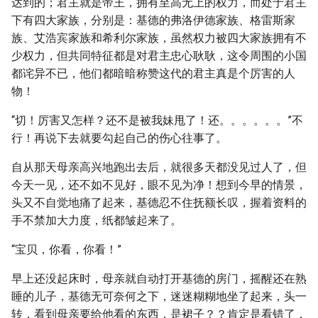
达到的；君主就是帝王，拥有至高无上的权力，而处于君主
下有四大家族，分别是：基德的弗洛伊德家族、格雷斯家
族、艾浩宾家族和希利尔家族，虽然权力被四大家族拥有不
少权力，但共同特征都是对君主忠心耿耿，这令周围的小国
都诧异不已，他们都暗暗称赞这代的君主真是个厉害的人
物！
“切！厉害又怎样？还不是被我妹甩了！还。。。。。。”不
行！再说下去就要勾起自己的伤心往事了。
自从那天母亲高兴地跑出去后，就很多天都没见过人了，但
今天一见，还不如不见好，眼不见为净！想到今早的情景，
头又不自觉地痛了起来，基德忍不住抚额长叹，握着资料的
手不禁加大力度，纸都皱起来了。
“宝贝，你看，你看！”
早上还没起床时，母亲就自动打开基德的房门，摇醒还在熟
睡的儿子，基德无可奈何之下，迷迷糊糊地坐了起来，头一
转，看到母亲要给他看的东西，是裙子？？肯定是看错了，