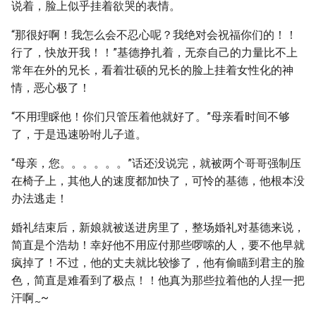
说着，脸上似乎挂着欲哭的表情。
“那很好啊！我怎么会不忍心呢？我绝对会祝福你们的！！
行了，快放开我！！”基德挣扎着，无奈自己的力量比不上
常年在外的兄长，看着壮硕的兄长的脸上挂着女性化的神
情，恶心极了！
“不用理睬他！你们只管压着他就好了。”母亲看时间不够
了，于是迅速吩咐儿子道。
“母亲，您。。。。。。”话还没说完，就被两个哥哥强制压
在椅子上，其他人的速度都加快了，可怜的基德，他根本没
办法逃走！
婚礼结束后，新娘就被送进房里了，整场婚礼对基德来说，
简直是个浩劫！幸好他不用应付那些啰嗦的人，要不他早就
疯掉了！不过，他的丈夫就比较惨了，他有偷瞄到君主的脸
色，简直是难看到了极点！！他真为那些拉着他的人捏一把
汗啊
~
~