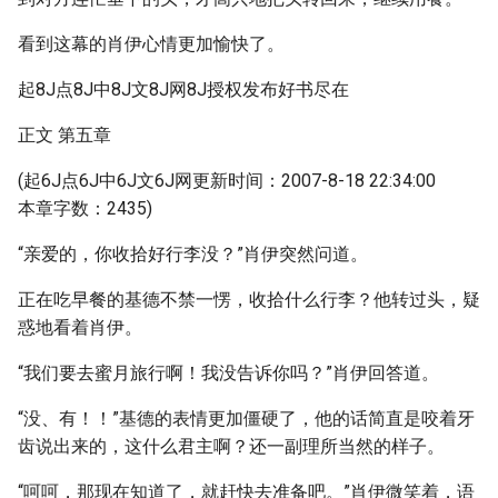
看到这幕的肖伊心情更加愉快了。
起8J点8J中8J文8J网8J授权发布好书尽在
正文 第五章
(起6J点6J中6J文6J网更新时间：2007-8-18 22:34:00
本章字数：2435)
“亲爱的，你收拾好行李没？”肖伊突然问道。
正在吃早餐的基德不禁一愣，收拾什么行李？他转过头，疑
惑地看着肖伊。
“我们要去蜜月旅行啊！我没告诉你吗？”肖伊回答道。
“没、有！！”基德的表情更加僵硬了，他的话简直是咬着牙
齿说出来的，这什么君主啊？还一副理所当然的样子。
“呵呵，那现在知道了，就赶快去准备吧。”肖伊微笑着，语