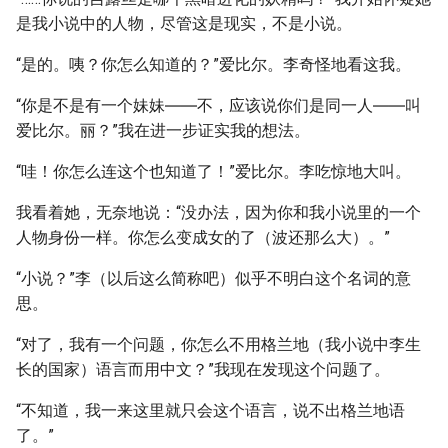
是我小说中的人物，尽管这是现实，不是小说。
“是的。咦？你怎么知道的？”爱比尔。李奇怪地看这我。
“你是不是有一个妹妹――不，应该说你们是同一人――叫
爱比尔。丽？”我在进一步证实我的想法。
“哇！你怎么连这个也知道了！”爱比尔。李吃惊地大叫。
我看着她，无奈地说：“没办法，因为你和我小说里的一个
人物身份一样。你怎么变成女的了（波还那么大）。”
“小说？”李（以后这么简称吧）似乎不明白这个名词的意
思。
“对了，我有一个问题，你怎么不用格兰地（我小说中李生
长的国家）语言而用中文？”我现在发现这个问题了。
“不知道，我一来这里就只会这个语言，说不出格兰地语
了。”