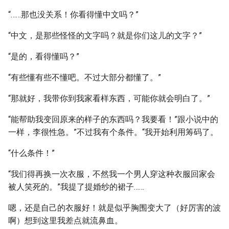
“……那也没关系！你看得懂中文吗？”
“中文，是那些怪怪的文字吗？就是你们这儿的文字？”
“是的，看得懂吗？”
“有些懂有些不懂吧。不过大部分都懂了。”
“那就好，我带你到我家看样东西，可能你就会明白了。”
“能帮助我变回原来的样子的东西吗？我要看！”跟小说中的
一样，李很性急。”不过我有个条件。“我开始利用筹码了。
“什么条件！”
“我们得再换一次衣服，不然我一个男人穿这种衣服回家会
被人笑死的。”我提了提婚纱的裙子……
嗯，还是自己的衣服好！就是似乎胸围变大了（好厉害的波
啊）想到这里我差点就流鼻血。