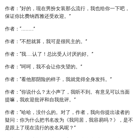
作者：“好的，现在男扮女装那么流行，我也给你一下吧，
保证你比费纳西雅还受欢迎。”
作者：“…………”
作者：“不想就算，我可是很民主的。”
作者：“我……认了！总比受人讨厌的好。”
作者：“呵呵，我不会让你失望的。”
作者：“看他那阴险的样子，我就觉得全身发抖。”
作者：“你说什么？太小声了，我听不到。有意见可以当面
提嘛，我欢迎批评和自我批评。”
作者：“哈哈，没什么的。对了，作者，我向你提出读者的
疑问：你为什么把书名改为《我同居，我容易吗？》，是不
是跟上了现在流行的改名风呢？”