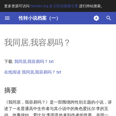
更多资源可访问
tsindex.org 多元性别搜索引擎
进行跨站搜索。
键
性转小说档案（一）
入
摘要
以
我同居,我容易吗？
开
其他信息 [Processed Page
Metadata]
始
下载:
我同居,我容易吗？.txt
搜
正文
在线阅读 我同居,我容易吗？.txt
索
摘要
《我同居，我容易吗？》是一部围绕跨性别主题的小说，讲
述了一名普通高中生作者与其小说中的角色爱比尔·李的互
动。故事伊始，爱比尔·李因意外来到作者的世界，并因一