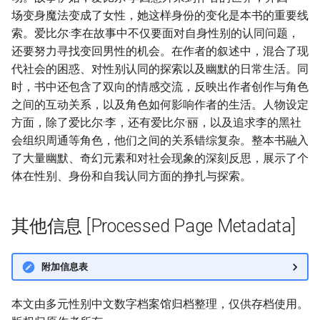
场变身魔法变成了女性，她这样身份的变化是本书的重要线
索。爱比尔·李在故事中不仅要面对自身性别的认同问题，
还要努力寻找变回男性的机会。在作者的叙述中，混合了现
代社会的困惑、对性别认同的探索以及幽默的日常生活。同
时，书中还包含了双向的情感交流，反映出作者创作与角色
之间的互动关系，以及角色如何影响作者的生活。人物设定
方面，除了爱比尔·李，还有爱比尔·丽，以及追求李的黑社
会组织周通等角色，他们之间的关系错综复杂。整本书融入
了大量幽默、奇幻元素和对社会现象的深刻反思，展示了个
体在性别、身份和自我认同方面的挣扎与探索。
其他信息 [Processed Page Metadata]
附加信息表
本文由多元性别中文数字档案馆归档整理，仅供存档使用。