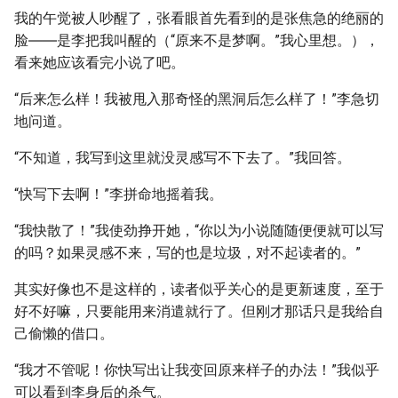
我的午觉被人吵醒了，张看眼首先看到的是张焦急的绝丽的
脸――是李把我叫醒的（“原来不是梦啊。”我心里想。），
看来她应该看完小说了吧。
“后来怎么样！我被甩入那奇怪的黑洞后怎么样了！”李急切
地问道。
“不知道，我写到这里就没灵感写不下去了。”我回答。
“快写下去啊！”李拼命地摇着我。
“我快散了！”我使劲挣开她，“你以为小说随随便便就可以写
的吗？如果灵感不来，写的也是垃圾，对不起读者的。”
其实好像也不是这样的，读者似乎关心的是更新速度，至于
好不好嘛，只要能用来消遣就行了。但刚才那话只是我给自
己偷懒的借口。
“我才不管呢！你快写出让我变回原来样子的办法！”我似乎
可以看到李身后的杀气。