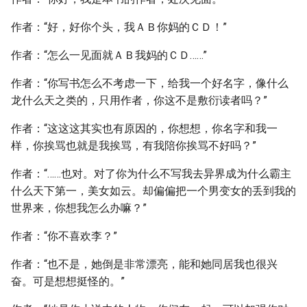
作者：“好，好你个头，我ＡＢ你妈的ＣＤ！”
作者：“怎么一见面就ＡＢ我妈的ＣＤ……”
作者：“你写书怎么不考虑一下，给我一个好名字，像什么
龙什么天之类的，只用作者，你这不是敷衍读者吗？”
作者：“这这这其实也有原因的，你想想，你名字和我一
样，你挨骂也就是我挨骂，有我陪你挨骂不好吗？”
作者：“……也对。对了你为什么不写我去异界成为什么霸主
什么天下第一，美女如云。却偏偏把一个男变女的丢到我的
世界来，你想我怎么办嘛？”
作者：“你不喜欢李？”
作者：“也不是，她倒是非常漂亮，能和她同居我也很兴
奋。可是想想挺怪的。”