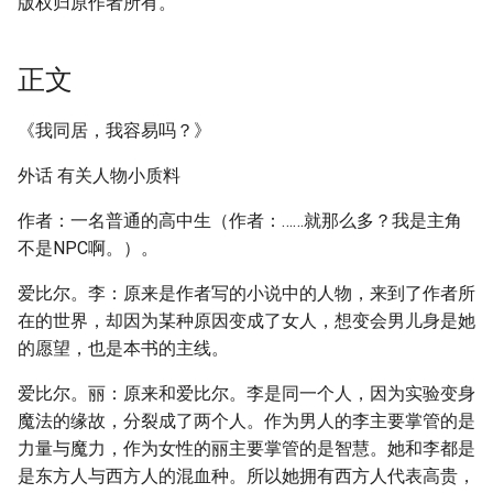
版权归原作者所有。
正文
《我同居，我容易吗？》
外话 有关人物小质料
作者：一名普通的高中生（作者：……就那么多？我是主角
不是NPC啊。）。
爱比尔。李：原来是作者写的小说中的人物，来到了作者所
在的世界，却因为某种原因变成了女人，想变会男儿身是她
的愿望，也是本书的主线。
爱比尔。丽：原来和爱比尔。李是同一个人，因为实验变身
魔法的缘故，分裂成了两个人。作为男人的李主要掌管的是
力量与魔力，作为女性的丽主要掌管的是智慧。她和李都是
是东方人与西方人的混血种。所以她拥有西方人代表高贵，