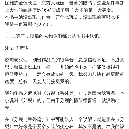
优雅的金色长发，东方人妩媚，含蓄的眼睛，这些条件再加
上天生的丽质使她16岁便成了狮子大陆的第一大美女。……
本书中她没出现（作者：开什么玩笑，没出现的写那么多，
我是主角写那么少？）。
…………完了，以后的人物你们都会从本书中认识。
外话 作者语
说句老实话，刚出作品真的很辛苦，总是信心不足。不过我
想，就像上班工作一样，一开始经验不足，不能做得很好，
但只要努力，一定会有成功的一天。我努力加快作品更新的
速度，总有一天会人们接受我的。
我的作品之所以叫《分裂（番外篇）》，是因为我写着一本
小说叫《分裂》的，但由于分裂的情节很普通，就没贴出
来。
在《分裂（番外篇）》中可能给人一个误解，就是李在《分
裂》中好像是个爱穿女装的变态狂，其实不是的。在我的设