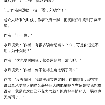
沉默奶牛：“……作，你妈好吗？”
“……”作者向远处一指，“看，刘德华！”
趁众人转眼的时候，作者飞身一脚，把沉默奶牛踢到了冥王
星。
作者：“下一位。”
水月境天：“作者，有很多读者想当ＮＰＣ，可是你迟迟不
用，为什么呢？”
作者：“这也要时间嘛，都会用到的，放心吧。”
水月境天：“作者，你不觉得主角太弱了吗？”
作者：“没办法啊，我是按现实设定啊，你想想看，现实中
谁愿意承受非人的痛苦获得巨大的能量呢？主角是按我性格
设定，我是喜欢自己不花力气就可以办好事情的人，弱些也
无所谓了。”