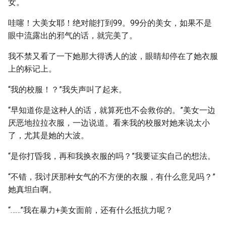
女。
哇噻！大美女耶！绝对能打到99。99分的美女，如果不是
眼中流露出的邪气的话，就完美了。
我不禁又看了一下她那大得诱人的波，眼睛却停在了她衣服
上的标记上。
“我的校服！？”我失声叫了起来。
“早知道你是这种人的话，就算死也不会救你的。”美女一边
厌恶地拉拉衣服，一边说道。看来我的校服对她来说太小
了，尤其是她的大波。
“是你打昏我，再和我换衣服的吗？”我要证实自己的想法。
“不错，我讨厌那种女气的不方便的衣服，有什么意见吗？”
她真坦白啊。
“……”我在暴力+美女面前，还有什么抵抗力呢？