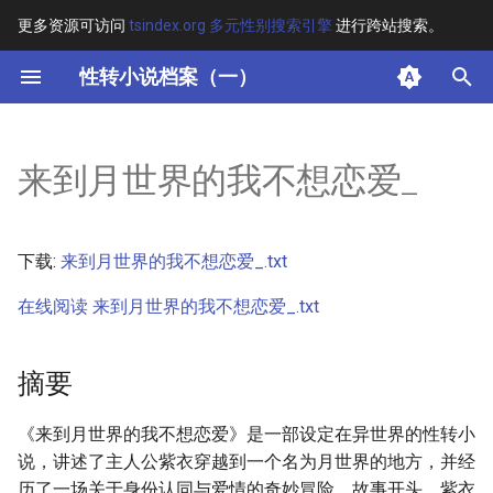
更多资源可访问
tsindex.org 多元性别搜索引擎
进行跨站搜索。
键
性转小说档案（一）
入
摘要
以
来到月世界的我不想恋爱_
开
其他信息 [Processed Page
Metadata]
始
下载:
来到月世界的我不想恋爱_.txt
搜
正文
在线阅读 来到月世界的我不想恋爱_.txt
索
摘要
《来到月世界的我不想恋爱》是一部设定在异世界的性转小
说，讲述了主人公紫衣穿越到一个名为月世界的地方，并经
历了一场关于身份认同与爱情的奇妙冒险。故事开头，紫衣